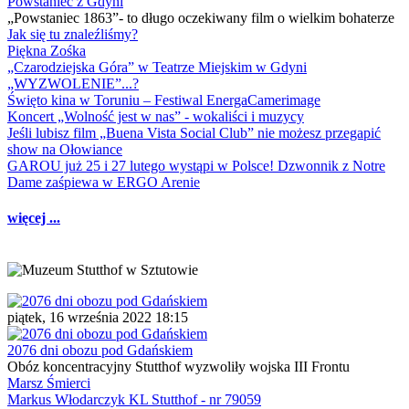
Powstaniec z Gdyni
„Powstaniec 1863”- to długo oczekiwany film o wielkim bohaterze
Jak się tu znaleźliśmy?
Piękna Zośka
„Czarodziejska Góra” w Teatrze Miejskim w Gdyni
„WYZWOLENIE”...?
Święto kina w Toruniu – Festiwal EnergaCamerimage
Koncert „Wolność jest w nas” - wokaliści i muzycy
Jeśli lubisz film „Buena Vista Social Club” nie możesz przegapić
show na Ołowiance
GAROU już 25 i 27 lutego wystąpi w Polsce! Dzwonnik z Notre
Dame zaśpiewa w ERGO Arenie
więcej ...
piątek, 16 września 2022 18:15
2076 dni obozu pod Gdańskiem
Obóz koncentracyjny Stutthof wyzwoliły wojska III Frontu
Marsz Śmierci
Markus Włodarczyk KL Stutthof - nr 79059