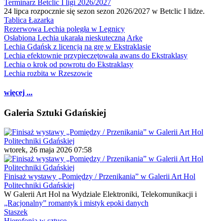
Terminarz Betclic I ligi 2026/2027
24 lipca rozpocznie się sezon sezon 2026/2027 w Betclic I lidze.
Tablica Łazarka
Rezerwowa Lechia poległa w Legnicy
Osłabiona Lechia ukarała nieskuteczną Arkę
Lechia Gdańsk z licencją na grę w Ekstraklasie
Lechia efektownie przypieczętowała awans do Ekstraklasy
Lechia o krok od powrotu do Ekstraklasy
Lechia rozbita w Rzeszowie
więcej ...
Galeria Sztuki Gdańskiej
wtorek, 26 maja 2026 07:58
Finisaż wystawy „Pomiędzy / Przenikania” w Galerii Art Hol
Politechniki Gdańskiej
W Galerii Art Hol na Wydziale Elektroniki, Telekomunikacji i
„Racjonalny” romantyk i mistyk epoki danych
Staszek
Hierofonia w sztuce