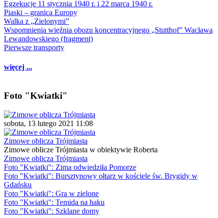
Egzekucje 11 stycznia 1940 r. i 22 marca 1940 r.
Piaski – granica Europy
Walka z „Zielonymi”
Wspomnienia więźnia obozu koncentracyjnego „Stutthof” Wacława
Lewandowskiego (fragment)
Pierwsze transporty
więcej ...
Foto "Kwiatki"
sobota, 13 lutego 2021 11:08
Zimowe oblicza Trójmiasta
Zimowe oblicze Trójmiasta w obiektywie Roberta
Zimowe oblicza Trójmiasta
Foto "Kwiatki": Zima odwiedziła Pomorze
Foto "Kwiatki": Bursztynowy ołtarz w kościele św. Brygidy w
Gdańsku
Foto "Kwiatki": Gra w zielone
Foto "Kwiatki": Temida na haku
Foto "Kwiatki": Szklane domy