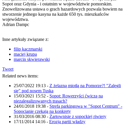
Sopot oraz Gdynia - i ostatnim w województwie pomorskim.
Znowelizowana ustawa o grach hazardowych pozwala bowiem na
stworzenie jednego kasyna na każde 650 tys. mieszkańców
województwa.
Adrian Dampc
Inne artykuły związane z:
filip kaczmarski
maciej krupa
marcin skwierawski
Tweet
Related news items:
25/07/2022 19:13
-
Z żelazną miotłą na Pomorze?! "Zalęgli
się" pod nosem Tuska
15/03/2021 15:52
-
Sopot: Rowerzyści ćwiczą na
niezalegalizowanych trasach?
24/01/2018 19:38
-
Strefa parkingowa w "Sopot Centrum" -
Sopocianie czekają na konkrety
31/03/2016 08:30
-
Żartownisie z sopockiej riwiery
17/11/2014 14:16
-
Erozja partii władzy