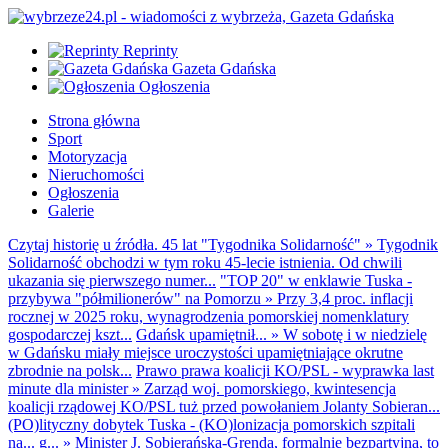
Reprinty
Gazeta Gdańska
Ogłoszenia
Strona główna
Sport
Motoryzacja
Nieruchomości
Ogłoszenia
Galerie
Czytaj historię u źródła. 45 lat "Tygodnika Solidarność"
»
Tygodnik
Solidarność obchodzi w tym roku 45-lecie istnienia. Od chwili
ukazania się pierwszego numer...
"TOP 20" w enklawie Tuska -
przybywa "półmilionerów" na Pomorzu
»
Przy 3,4 proc. inflacji
rocznej w 2025 roku, wynagrodzenia pomorskiej nomenklatury
gospodarczej kszt...
Gdańsk upamiętnił...
»
W sobotę i w niedzielę
w Gdańsku miały miejsce uroczystości upamiętniające okrutne
zbrodnie na polsk...
Prawo prawa koalicji KO/PSL - wyprawka last
minute dla minister
»
Zarząd woj. pomorskiego, kwintesencja
koalicji rządowej KO/PSL tuż przed powołaniem Jolanty Sobieran...
(PO)lityczny dobytek Tuska - (KO)lonizacja pomorskich szpitali
na... g...
»
Minister J. Sobierańska-Grenda, formalnie bezpartyjna, to