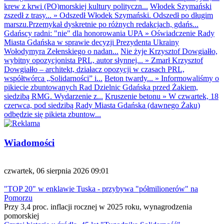
krew z krwi (PO)morskiej kultury polityczn...
Włodek Szymański
zszedł z trasy...
»
Odszedł Włodek Szymański. Odszedł po długim
marszu.Przemykał dyskretnie po różnych redakcjach, gdańs...
Gdańscy radni: "nie" dla honorowania UPA
»
Oświadczenie Rady
Miasta Gdańska w sprawie decyzji Prezydenta Ukrainy
Wołodymyra Zełenskiego o nadan...
Nie żyje Krzysztof Dowgiałło,
wybitny opozycjonista PRL, autor słynnej...
»
Zmarł Krzysztof
Dowgiałło – architekt, działacz opozycji w czasach PRL,
współtwórca „Solidarności” i...
Beton twardy...
»
Informowaliśmy o
pikiecie zbuntowanych Rad Dzielnic Gdańska przed Żakiem,
siedzibą RMG. Wydarzenie z...
Kruszenie betonu
»
W czwartek, 18
czerwca, pod siedzibą Rady Miasta Gdańska (dawnego Żaku)
odbędzie się pikieta zbuntow...
Wiadomości
czwartek, 06 sierpnia 2026 09:01
"TOP 20" w enklawie Tuska - przybywa "półmilionerów" na
Pomorzu
Przy 3,4 proc. inflacji rocznej w 2025 roku, wynagrodzenia
pomorskiej