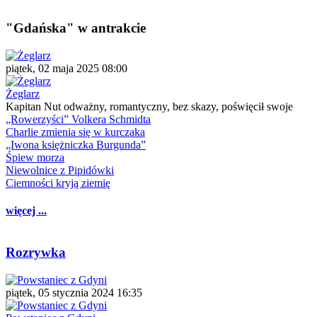
"Gdańska" w antrakcie
piątek, 02 maja 2025 08:00
Żeglarz
Kapitan Nut odważny, romantyczny, bez skazy, poświęcił swoje
„Rowerzyści” Volkera Schmidta
Charlie zmienia się w kurczaka
„Iwona księżniczka Burgunda”
Śpiew morza
Niewolnice z Pipidówki
Ciemności kryją ziemię
więcej ...
Rozrywka
piątek, 05 stycznia 2024 16:35