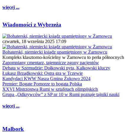
więcej ...
Wiadomości z Wybrzeża
czwartek, 18 września 2025 17:09
Bohaterski, niemiecki ksiądz upamiętniony w Żarnowcu
Kompleks klasztorno-kościelny w Żarnowcu to perła północnych
Zapomniany cmentarz, tajemnicze zgony pacjentów
Debata w Szemudzie: Dołkowski pyta, Kalkowski kluczy
Łukasz Brządkowski: Ostra gra w Tczewie
Kandydaci KWW Nasza Gmina Żukowo 2024
Premier: Bogate Pomorze to bogata Polska
XXVI Mistrzostwa Rumi w sztafetach olimpijskich
Grupa „Odkrywców” z SP nr 10 w Rumi poznaje tajniki nauki
więcej ...
Malbork