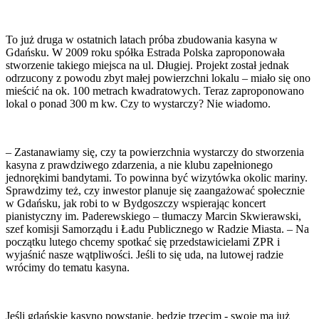
To już druga w ostatnich latach próba zbudowania kasyna w
Gdańsku. W 2009 roku spółka Estrada Polska zaproponowała
stworzenie takiego miejsca na ul. Długiej. Projekt został jednak
odrzucony z powodu zbyt małej powierzchni lokalu – miało się ono
mieścić na ok. 100 metrach kwadratowych. Teraz zaproponowano
lokal o ponad 300 m kw. Czy to wystarczy? Nie wiadomo.
– Zastanawiamy się, czy ta powierzchnia wystarczy do stworzenia
kasyna z prawdziwego zdarzenia, a nie klubu zapełnionego
jednorękimi bandytami. To powinna być wizytówka okolic mariny.
Sprawdzimy też, czy inwestor planuje się zaangażować społecznie
w Gdańsku, jak robi to w Bydgoszczy wspierając koncert
pianistyczny im. Paderewskiego – tłumaczy Marcin Skwierawski,
szef komisji Samorządu i Ładu Publicznego w Radzie Miasta. – Na
początku lutego chcemy spotkać się przedstawicielami ZPR i
wyjaśnić nasze wątpliwości. Jeśli to się uda, na lutowej radzie
wrócimy do tematu kasyna.
Jeśli gdańskie kasyno powstanie, będzie trzecim - swoje ma już