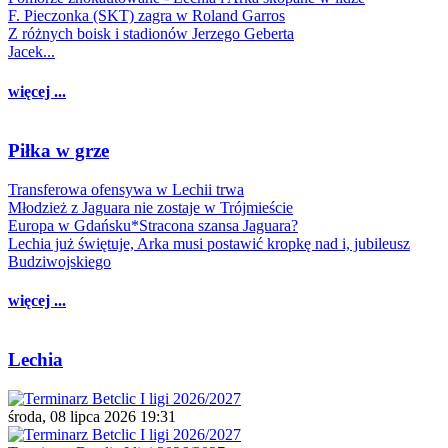
F. Pieczonka (SKT) zagra w Roland Garros
Z różnych boisk i stadionów Jerzego Geberta
Jacek...
więcej ...
Piłka w grze
Transferowa ofensywa w Lechii trwa
Młodzież z Jaguara nie zostaje w Trójmieście
Europa w Gdańsku*Stracona szansa Jaguara?
Lechia już świętuje, Arka musi postawić kropkę nad i, jubileusz
Budziwojskiego
więcej ...
Lechia
środa, 08 lipca 2026 19:31