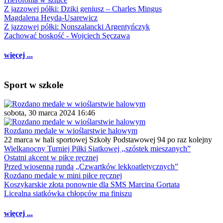
Z jazzowej półki: Dziki geniusz – Charles Mingus
Magdalena Heyda-Usarewicz
Z jazzowej półki: Nonszalancki Argentyńczyk
Zachować boskość - Wojciech Sęczawa
więcej ...
Sport w szkole
sobota, 30 marca 2024 16:46
Rozdano medale w wioślarstwie halowym
22 marca w hali sportowej Szkoły Podstawowej 94 po raz kolejny
Wielkanocny Turniej Piłki Siatkowej ,,szóstek mieszanych”
Ostatni akcent w piłce ręcznej
Przed wiosenną rundą „Czwartków lekkoatletycznych”
Rozdano medale w mini piłce ręcznej
Koszykarskie złota ponownie dla SMS Marcina Gortata
Licealna siatkówka chłopców ma finiszu
więcej ...