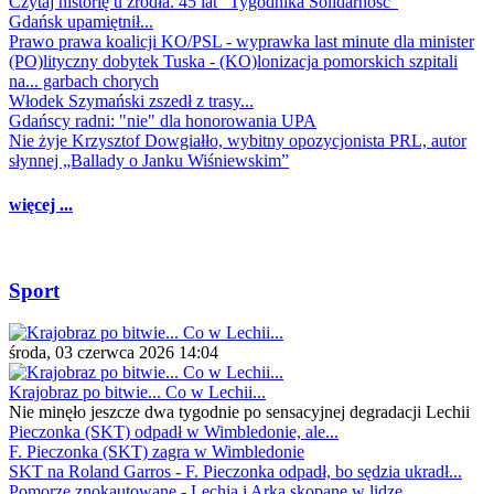
Czytaj historię u źródła. 45 lat "Tygodnika Solidarność"
Gdańsk upamiętnił...
Prawo prawa koalicji KO/PSL - wyprawka last minute dla minister
(PO)lityczny dobytek Tuska - (KO)lonizacja pomorskich szpitali
na... garbach chorych
Włodek Szymański zszedł z trasy...
Gdańscy radni: "nie" dla honorowania UPA
Nie żyje Krzysztof Dowgiałło, wybitny opozycjonista PRL, autor
słynnej „Ballady o Janku Wiśniewskim”
więcej ...
Sport
środa, 03 czerwca 2026 14:04
Krajobraz po bitwie... Co w Lechii...
Nie minęło jeszcze dwa tygodnie po sensacyjnej degradacji Lechii
Pieczonka (SKT) odpadł w Wimbledonie, ale...
F. Pieczonka (SKT) zagra w Wimbledonie
SKT na Roland Garros - F. Pieczonka odpadł, bo sędzia ukradł...
Pomorze znokautowane - Lechia i Arka skopane w lidze