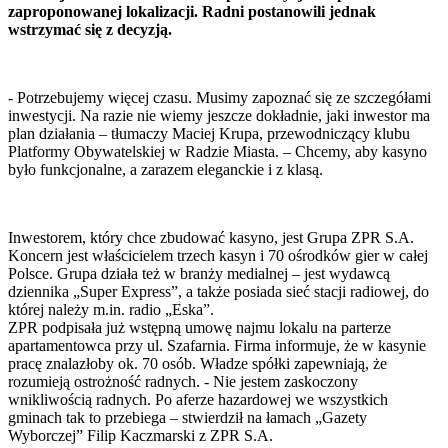
zaproponowanej lokalizacji. Radni postanowili jednak
wstrzymać się z decyzją.
- Potrzebujemy więcej czasu. Musimy zapoznać się ze szczegółami
inwestycji. Na razie nie wiemy jeszcze dokładnie, jaki inwestor ma
plan działania – tłumaczy Maciej Krupa, przewodniczący klubu
Platformy Obywatelskiej w Radzie Miasta. – Chcemy, aby kasyno
było funkcjonalne, a zarazem eleganckie i z klasą.
Inwestorem, który chce zbudować kasyno, jest Grupa ZPR S.A.
Koncern jest właścicielem trzech kasyn i 70 ośrodków gier w całej
Polsce. Grupa działa też w branży medialnej – jest wydawcą
dziennika „Super Express”, a także posiada sieć stacji radiowej, do
której należy m.in. radio „Eska”.
ZPR podpisała już wstępną umowę najmu lokalu na parterze
apartamentowca przy ul. Szafarnia. Firma informuje, że w kasynie
pracę znalazłoby ok. 70 osób. Władze spółki zapewniają, że
rozumieją ostrożność radnych. - Nie jestem zaskoczony
wnikliwością radnych. Po aferze hazardowej we wszystkich
gminach tak to przebiega – stwierdził na łamach „Gazety
Wyborczej” Filip Kaczmarski z ZPR S.A.