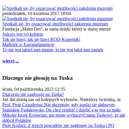
poniedziałek, 10 kwietnia 2017 18:04
Spotkali się, by oszacować możliwości założenia muzeum
Fundacja „Mater Dei”, ta sama dzięki której w dużej mierze
Sukces jest (z) kobietą
Tak się bawi, tak się bawi ROD Kopernik!
Malbork w Europarlamencie
To nie jest jakieś tam miasto, to nie jest jakiś tam zamek
więcej ...
Dlaczego nie głosuję na Tuska
środa, 04 października 2023 12:35
Dlaczego nie zagłosuję na Tuska?
Już dni dzielą nas od kolejnych wyborów. Niektórzy twierdzą, że
Prof. Piotr Czauderna: Nie akceptuję, gdy gardzi się słabszym
Stanisław Fudakowski: On chce rządzić i dzielić a to jest za mało
Mikołaj Jacek Kujawian: nie mogę wybaczyć panu Tuskowi, że tak
skłócił Polaków
Piotr Kotlarz: Z trzech powodów nie zagłosuję na Tuska i PO