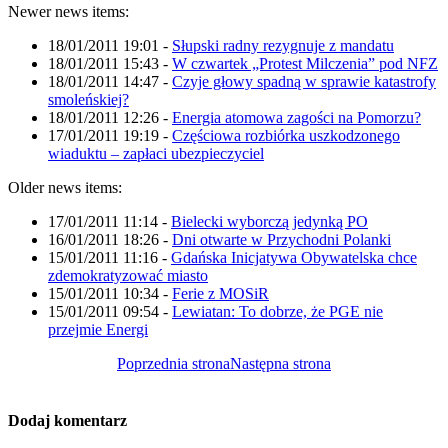
Newer news items:
18/01/2011 19:01
-
Słupski radny rezygnuje z mandatu
18/01/2011 15:43
-
W czwartek „Protest Milczenia” pod NFZ
18/01/2011 14:47
-
Czyje głowy spadną w sprawie katastrofy
smoleńskiej?
18/01/2011 12:26
-
Energia atomowa zagości na Pomorzu?
17/01/2011 19:19
-
Częściowa rozbiórka uszkodzonego
wiaduktu – zapłaci ubezpieczyciel
Older news items:
17/01/2011 11:14
-
Bielecki wyborczą jedynką PO
16/01/2011 18:26
-
Dni otwarte w Przychodni Polanki
15/01/2011 11:16
-
Gdańska Inicjatywa Obywatelska chce
zdemokratyzować miasto
15/01/2011 10:34
-
Ferie z MOSiR
15/01/2011 09:54
-
Lewiatan: To dobrze, że PGE nie
przejmie Energi
Poprzednia strona
Następna strona
Dodaj komentarz