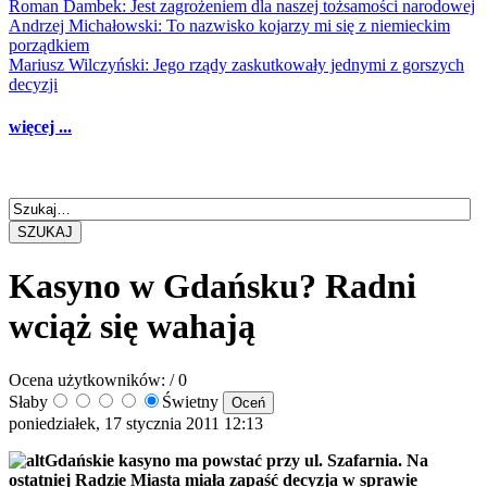
Roman Dambek: Jest zagrożeniem dla naszej tożsamości narodowej
Andrzej Michałowski: To nazwisko kojarzy mi się z niemieckim
porządkiem
Mariusz Wilczyński: Jego rządy zaskutkowały jednymi z gorszych
decyzji
więcej ...
SZUKAJ
Kasyno w Gdańsku? Radni
wciąż się wahają
Ocena użytkowników:
/ 0
Słaby
Świetny
poniedziałek, 17 stycznia 2011 12:13
Gdańskie kasyno ma powstać przy ul. Szafarnia. Na
ostatniej Radzie Miasta miała zapaść decyzja w sprawie