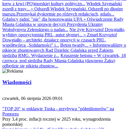
krew z krwi (PO)morskiej kultury polityczn...
Włodek Szymański
zszedł z trasy...
»
Odszedł Włodek Szymański. Odszedł po długim
marszu.Przemykał dyskretnie po różnych redakcjach, gdańs...
Gdańscy radni: "nie" dla honorowania UPA
»
Oświadczenie Rady
Miasta Gdańska w sprawie decyzji Prezydenta Ukrainy
Wołodymyra Zełenskiego o nadan...
Nie żyje Krzysztof Dowgiałło,
wybitny opozycjonista PRL, autor słynnej...
»
Zmarł Krzysztof
Dowgiałło – architekt, działacz opozycji w czasach PRL,
współtwórca „Solidarności” i...
Beton twardy...
»
Informowaliśmy o
pikiecie zbuntowanych Rad Dzielnic Gdańska przed Żakiem,
siedzibą RMG. Wydarzenie z...
Kruszenie betonu
»
W czwartek, 18
czerwca, pod siedzibą Rady Miasta Gdańska (dawnego Żaku)
odbędzie się pikieta zbuntow...
Wiadomości
czwartek, 06 sierpnia 2026 09:01
"TOP 20" w enklawie Tuska - przybywa "półmilionerów" na
Pomorzu
Przy 3,4 proc. inflacji rocznej w 2025 roku, wynagrodzenia
pomorskiej