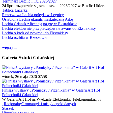
Terminarz Betclic I ligi 2026/2027
24 lipca rozpocznie się sezon sezon 2026/2027 w Betclic I lidze.
Tablica Łazarka
Rezerwowa Lechia poległa w Legnicy
Osłabiona Lechia ukarała nieskuteczną Arkę
Lechia Gdańsk z licencją na grę w Ekstraklasie
Lechia efektownie przypieczętowała awans do Ekstraklasy
Lechia o krok od powrotu do Ekstraklasy
Lechia rozbita w Rzeszowie
więcej ...
Galeria Sztuki Gdańskiej
wtorek, 26 maja 2026 07:58
Finisaż wystawy „Pomiędzy / Przenikania” w Galerii Art Hol
Politechniki Gdańskiej
W Galerii Art Hol na Wydziale Elektroniki, Telekomunikacji i
„Racjonalny” romantyk i mistyk epoki danych
Staszek
Hierofonia w sztuce