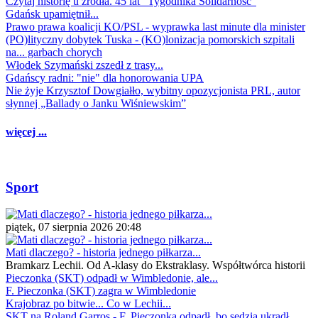
Czytaj historię u źródła. 45 lat "Tygodnika Solidarność"
Gdańsk upamiętnił...
Prawo prawa koalicji KO/PSL - wyprawka last minute dla minister
(PO)lityczny dobytek Tuska - (KO)lonizacja pomorskich szpitali
na... garbach chorych
Włodek Szymański zszedł z trasy...
Gdańscy radni: "nie" dla honorowania UPA
Nie żyje Krzysztof Dowgiałło, wybitny opozycjonista PRL, autor
słynnej „Ballady o Janku Wiśniewskim”
więcej ...
Sport
piątek, 07 sierpnia 2026 20:48
Mati dlaczego? - historia jednego piłkarza...
Bramkarz Lechii. Od A-klasy do Ekstraklasy. Współtwórca historii
Pieczonka (SKT) odpadł w Wimbledonie, ale...
F. Pieczonka (SKT) zagra w Wimbledonie
Krajobraz po bitwie... Co w Lechii...
SKT na Roland Garros - F. Pieczonka odpadł, bo sędzia ukradł...