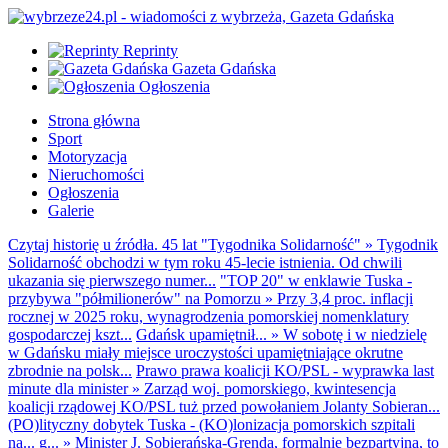
Reprinty
Gazeta Gdańska
Ogłoszenia
Strona główna
Sport
Motoryzacja
Nieruchomości
Ogłoszenia
Galerie
Czytaj historię u źródła. 45 lat "Tygodnika Solidarność"
»
Tygodnik
Solidarność obchodzi w tym roku 45-lecie istnienia. Od chwili
ukazania się pierwszego numer...
"TOP 20" w enklawie Tuska -
przybywa "półmilionerów" na Pomorzu
»
Przy 3,4 proc. inflacji
rocznej w 2025 roku, wynagrodzenia pomorskiej nomenklatury
gospodarczej kszt...
Gdańsk upamiętnił...
»
W sobotę i w niedzielę
w Gdańsku miały miejsce uroczystości upamiętniające okrutne
zbrodnie na polsk...
Prawo prawa koalicji KO/PSL - wyprawka last
minute dla minister
»
Zarząd woj. pomorskiego, kwintesencja
koalicji rządowej KO/PSL tuż przed powołaniem Jolanty Sobieran...
(PO)lityczny dobytek Tuska - (KO)lonizacja pomorskich szpitali
na... g...
»
Minister J. Sobierańska-Grenda, formalnie bezpartyjna, to