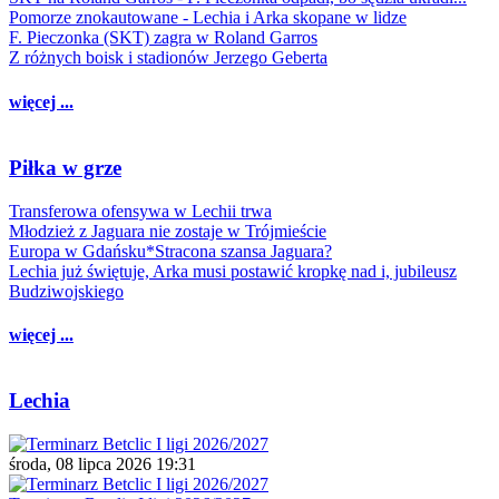
Pomorze znokautowane - Lechia i Arka skopane w lidze
F. Pieczonka (SKT) zagra w Roland Garros
Z różnych boisk i stadionów Jerzego Geberta
więcej ...
Piłka w grze
Transferowa ofensywa w Lechii trwa
Młodzież z Jaguara nie zostaje w Trójmieście
Europa w Gdańsku*Stracona szansa Jaguara?
Lechia już świętuje, Arka musi postawić kropkę nad i, jubileusz
Budziwojskiego
więcej ...
Lechia
środa, 08 lipca 2026 19:31