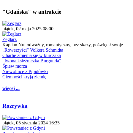
"Gdańska" w antrakcie
piątek, 02 maja 2025 08:00
Żeglarz
Kapitan Nut odważny, romantyczny, bez skazy, poświęcił swoje
„Rowerzyści” Volkera Schmidta
Charlie zmienia się w kurczaka
„Iwona księżniczka Burgunda”
Śpiew morza
Niewolnice z Pipidówki
Ciemności kryją ziemię
więcej ...
Rozrywka
piątek, 05 stycznia 2024 16:35