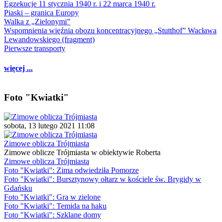
Egzekucje 11 stycznia 1940 r. i 22 marca 1940 r.
Piaski – granica Europy
Walka z „Zielonymi”
Wspomnienia więźnia obozu koncentracyjnego „Stutthof” Wacława
Lewandowskiego (fragment)
Pierwsze transporty
więcej ...
Foto "Kwiatki"
sobota, 13 lutego 2021 11:08
Zimowe oblicza Trójmiasta
Zimowe oblicze Trójmiasta w obiektywie Roberta
Zimowe oblicza Trójmiasta
Foto "Kwiatki": Zima odwiedziła Pomorze
Foto "Kwiatki": Bursztynowy ołtarz w kościele św. Brygidy w
Gdańsku
Foto "Kwiatki": Gra w zielone
Foto "Kwiatki": Temida na haku
Foto "Kwiatki": Szklane domy