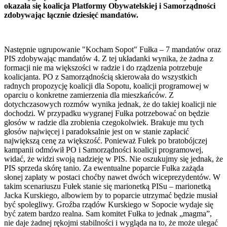
okazała się koalicja Platformy Obywatelskiej i Samorządności
zdobywając łącznie dziesięć mandatów.
Następnie ugrupowanie "Kocham Sopot" Fułka – 7 mandatów oraz
PIS zdobywając mandatów 4. Z tej układanki wynika, że żadna z
formacji nie ma większości w radzie i do rządzenia potrzebuje
koalicjanta. PO z Samorządnością skierowała do wszystkich
radnych propozycję koalicji dla Sopotu, koalicji programowej w
oparciu o konkretne zamierzenia dla mieszkańców. Z
dotychczasowych rozmów wynika jednak, że do takiej koalicji nie
dochodzi. W przypadku wygranej Fułka potrzebować on będzie
głosów w radzie dla zrobienia czegokolwiek. Brakuje mu tych
głosów najwięcej i paradoksalnie jest on w stanie zapłacić
największą cenę za większość. Ponieważ Fułek po bratobójczej
kampanii odmówił PO i Samorządności koalicji programowej,
widać, że widzi swoją nadzieję w PIS. Nie oszukujmy się jednak, że
PIS sprzeda skórę tanio. Za ewentualne poparcie Fułka zażąda
słonej zapłaty w postaci choćby nawet dwóch wiceprezydentów. W
takim scenariuszu Fułek stanie się marionetką PISu – marionetką
Jacka Kurskiego, albowiem by to poparcie utrzymać będzie musiał
być spolegliwy. Groźba rządów Kurskiego w Sopocie wydaje się
być zatem bardzo realna. Sam komitet Fułka to jednak „magma”,
nie daje żadnej rękojmi stabilności i wygląda na to, że może ulegać