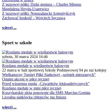
Z jazzowej półki: Dziki geniusz – Charles Mingus
Magdalena Heyda-Usarewicz
Z jazzowej półki: Nonszalancki Argentyńczyk
Zachować boskość - Wojciech Sęczawa
więcej ...
Sport w szkole
sobota, 30 marca 2024 16:46
Rozdano medale w wioślarstwie halowym
22 marca w hali sportowej Szkoły Podstawowej 94 po raz kolejny
Wielkanocny Turniej Piłki Siatkowej ,,szóstek mieszanych”
Ostatni akcent w piłce ręcznej
Przed wiosenną rundą „Czwartków lekkoatletycznych”
Rozdano medale w mini piłce ręcznej
Koszykarskie złota ponownie dla SMS Marcina Gortata
Licealna siatkówka chłopców ma finiszu
więcej ...