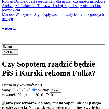
Roman Dambek: Jest zagrożeniem dla naszej tożsamości narodowej
Andrzej Michałowski: To nazwisko kojarzy mi się z niemieckim
porządkiem
Mariusz Wilczyński: Jego rządy zaskutkowały jednymi z gorszych
decyzji
więcej ...
SZUKAJ
Czy Sopotem rządzić będzie
PiS i Kurski rękoma Fułka?
Ocena użytkowników:
/ 0
Słaby
Świetny
czwartek, 02 grudnia 2010 17:10
Wynik wyborów do rady miasta Sopotu nie dał jasnego
rozstrzygnięcia. Na dwadzieścia jeden mandatów zwycięska