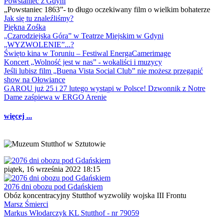
Powstaniec z Gdyni
„Powstaniec 1863”- to długo oczekiwany film o wielkim bohaterze
Jak się tu znaleźliśmy?
Piękna Zośka
„Czarodziejska Góra” w Teatrze Miejskim w Gdyni
„WYZWOLENIE”...?
Święto kina w Toruniu – Festiwal EnergaCamerimage
Koncert „Wolność jest w nas” - wokaliści i muzycy
Jeśli lubisz film „Buena Vista Social Club” nie możesz przegapić
show na Ołowiance
GAROU już 25 i 27 lutego wystąpi w Polsce! Dzwonnik z Notre
Dame zaśpiewa w ERGO Arenie
więcej ...
piątek, 16 września 2022 18:15
2076 dni obozu pod Gdańskiem
Obóz koncentracyjny Stutthof wyzwoliły wojska III Frontu
Marsz Śmierci
Markus Włodarczyk KL Stutthof - nr 79059