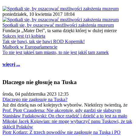
poniedziałek, 10 kwietnia 2017 18:04
Spotkali się, by oszacować możliwości założenia muzeum
Fundacja „Mater Dei”, ta sama dzięki której w dużej mierze
Sukces jest (z) kobietą
Tak się bawi, tak się bawi ROD Kopernik!
Malbork w Europarlamencie
To nie jest jakieś tam miasto, to nie jest jakiś tam zamek
więcej ...
Dlaczego nie głosuję na Tuska
środa, 04 października 2023 12:35
Dlaczego nie zagłosuję na Tuska?
Już dni dzielą nas od kolejnych wyborów. Niektórzy twierdzą, że
Prof. Piotr Czauderna: Nie akceptuję, gdy gardzi się słabszym
Stanisław Fudakowski: On chce rządzić i dzielić a to jest za mało
Mikołaj Jacek Kujawian: nie mogę wybaczyć panu Tuskowi, że tak
skłócił Polaków
Piotr Kotlarz: Z trzech powodów nie zagłosuję na Tuska i PO