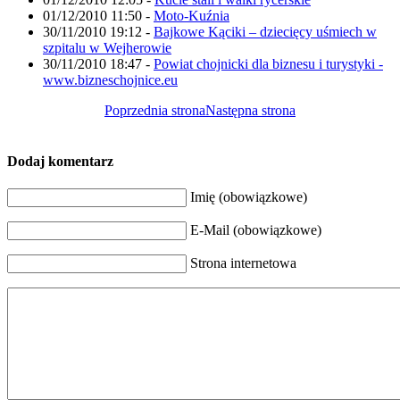
01/12/2010 11:50
-
Moto-Kuźnia
30/11/2010 19:12
-
Bajkowe Kąciki – dziecięcy uśmiech w
szpitalu w Wejherowie
30/11/2010 18:47
-
Powiat chojnicki dla biznesu i turystyki -
www.bizneschojnice.eu
Poprzednia strona
Następna strona
Dodaj komentarz
Imię (obowiązkowe)
E-Mail (obowiązkowe)
Strona internetowa