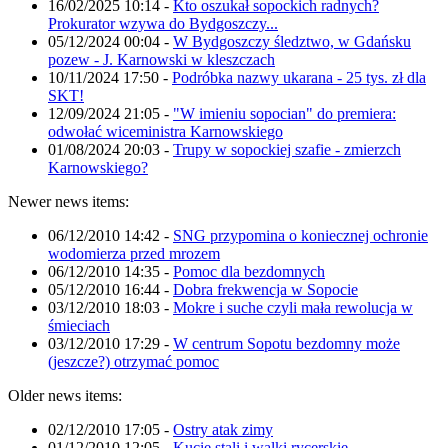
16/02/2025 10:14
-
Kto oszukał sopockich radnych?
Prokurator wzywa do Bydgoszczy...
05/12/2024 00:04
-
W Bydgoszczy śledztwo, w Gdańsku
pozew - J. Karnowski w kleszczach
10/11/2024 17:50
-
Podróbka nazwy ukarana - 25 tys. zł dla
SKT!
12/09/2024 21:05
-
"W imieniu sopocian" do premiera:
odwołać wiceministra Karnowskiego
01/08/2024 20:03
-
Trupy w sopockiej szafie - zmierzch
Karnowskiego?
Newer news items:
06/12/2010 14:42
-
SNG przypomina o koniecznej ochronie
wodomierza przed mrozem
06/12/2010 14:35
-
Pomoc dla bezdomnych
05/12/2010 16:44
-
Dobra frekwencja w Sopocie
03/12/2010 18:03
-
Mokre i suche czyli mała rewolucja w
śmieciach
03/12/2010 17:29
-
W centrum Sopotu bezdomny może
(jeszcze?) otrzymać pomoc
Older news items:
02/12/2010 17:05
-
Ostry atak zimy
01/12/2010 12:05
-
Kucie stali i walki rycerskie