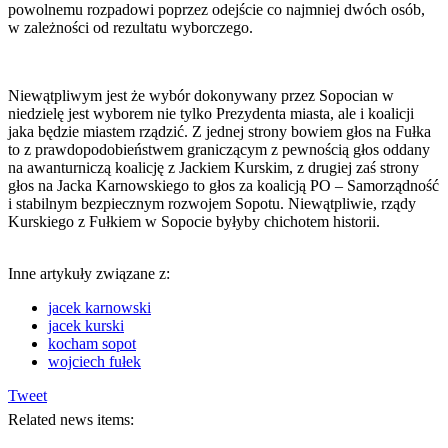
powolnemu rozpadowi poprzez odejście co najmniej dwóch osób,
w zależności od rezultatu wyborczego.
Niewątpliwym jest że wybór dokonywany przez Sopocian w
niedzielę jest wyborem nie tylko Prezydenta miasta, ale i koalicji
jaka będzie miastem rządzić. Z jednej strony bowiem głos na Fułka
to z prawdopodobieństwem graniczącym z pewnością głos oddany
na awanturniczą koalicję z Jackiem Kurskim, z drugiej zaś strony
głos na Jacka Karnowskiego to głos za koalicją PO – Samorządność
i stabilnym bezpiecznym rozwojem Sopotu. Niewątpliwie, rządy
Kurskiego z Fułkiem w Sopocie byłyby chichotem historii.
Inne artykuły związane z:
jacek karnowski
jacek kurski
kocham sopot
wojciech fułek
Tweet
Related news items: