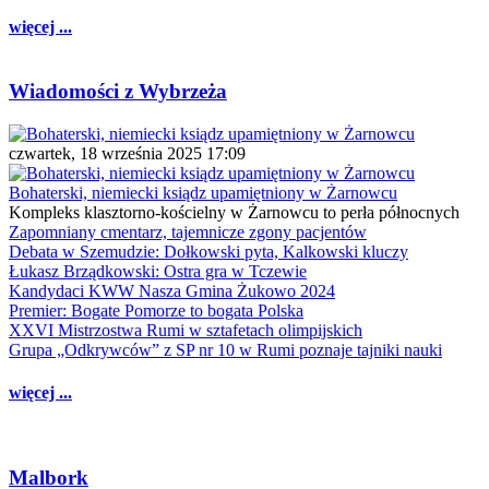
więcej ...
Wiadomości z Wybrzeża
czwartek, 18 września 2025 17:09
Bohaterski, niemiecki ksiądz upamiętniony w Żarnowcu
Kompleks klasztorno-kościelny w Żarnowcu to perła północnych
Zapomniany cmentarz, tajemnicze zgony pacjentów
Debata w Szemudzie: Dołkowski pyta, Kalkowski kluczy
Łukasz Brządkowski: Ostra gra w Tczewie
Kandydaci KWW Nasza Gmina Żukowo 2024
Premier: Bogate Pomorze to bogata Polska
XXVI Mistrzostwa Rumi w sztafetach olimpijskich
Grupa „Odkrywców” z SP nr 10 w Rumi poznaje tajniki nauki
więcej ...
Malbork