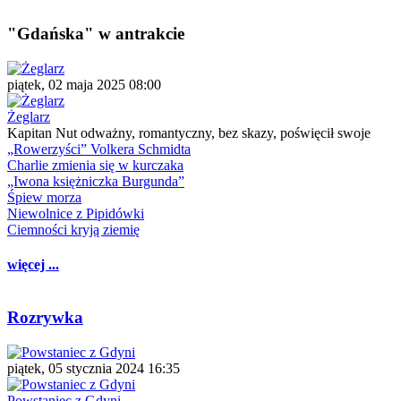
"Gdańska" w antrakcie
piątek, 02 maja 2025 08:00
Żeglarz
Kapitan Nut odważny, romantyczny, bez skazy, poświęcił swoje
„Rowerzyści” Volkera Schmidta
Charlie zmienia się w kurczaka
„Iwona księżniczka Burgunda”
Śpiew morza
Niewolnice z Pipidówki
Ciemności kryją ziemię
więcej ...
Rozrywka
piątek, 05 stycznia 2024 16:35
Powstaniec z Gdyni