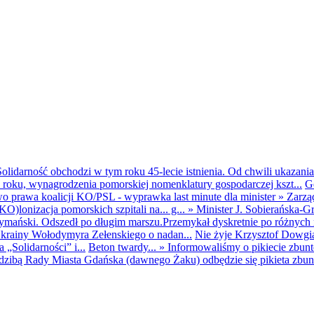
olidarność obchodzi w tym roku 45-lecie istnienia. Od chwili ukazania
25 roku, wynagrodzenia pomorskiej nomenklatury gospodarczej kszt...
G
o prawa koalicji KO/PSL - wyprawka last minute dla minister
»
Zarzą
O)lonizacja pomorskich szpitali na... g...
»
Minister J. Sobierańska-G
mański. Odszedł po długim marszu.Przemykał dyskretnie po różnych r
krainy Wołodymyra Zełenskiego o nadan...
Nie żyje Krzysztof Dowgiał
„Solidarności” i...
Beton twardy...
»
Informowaliśmy o pikiecie zbu
dzibą Rady Miasta Gdańska (dawnego Żaku) odbędzie się pikieta zbun