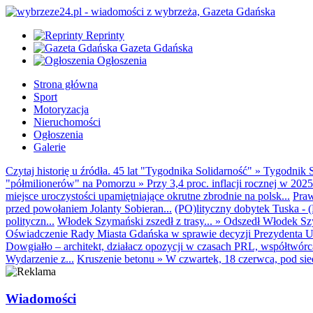
Reprinty
Gazeta Gdańska
Ogłoszenia
Strona główna
Sport
Motoryzacja
Nieruchomości
Ogłoszenia
Galerie
Czytaj historię u źródła. 45 lat "Tygodnika Solidarność"
»
Tygodnik S
"półmilionerów" na Pomorzu
»
Przy 3,4 proc. inflacji rocznej w 20
miejsce uroczystości upamiętniające okrutne zbrodnie na polsk...
Praw
przed powołaniem Jolanty Sobieran...
(PO)lityczny dobytek Tuska - (K
polityczn...
Włodek Szymański zszedł z trasy...
»
Odszedł Włodek Szy
Oświadczenie Rady Miasta Gdańska w sprawie decyzji Prezydenta U
Dowgiałło – architekt, działacz opozycji w czasach PRL, współtwórca 
Wydarzenie z...
Kruszenie betonu
»
W czwartek, 18 czerwca, pod sie
Wiadomości