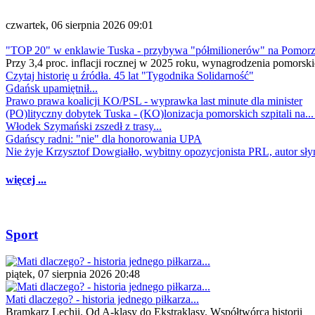
czwartek, 06 sierpnia 2026 09:01
"TOP 20" w enklawie Tuska - przybywa "półmilionerów" na Pomor
Przy 3,4 proc. inflacji rocznej w 2025 roku, wynagrodzenia pomorski
Czytaj historię u źródła. 45 lat "Tygodnika Solidarność"
Gdańsk upamiętnił...
Prawo prawa koalicji KO/PSL - wyprawka last minute dla minister
(PO)lityczny dobytek Tuska - (KO)lonizacja pomorskich szpitali na..
Włodek Szymański zszedł z trasy...
Gdańscy radni: "nie" dla honorowania UPA
Nie żyje Krzysztof Dowgiałło, wybitny opozycjonista PRL, autor sł
więcej ...
Sport
piątek, 07 sierpnia 2026 20:48
Mati dlaczego? - historia jednego piłkarza...
Bramkarz Lechii. Od A-klasy do Ekstraklasy. Współtwórca historii