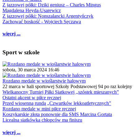
Z jazzowej półki: Dziki geniusz – Charles Mingus
Magdalena Heyda-Usarewicz
Z jazzowej półki: Nonszalancki Argentyńczyk
Zachować boskość - Wojciech Sęczawa
więcej ...
Sport w szkole
sobota, 30 marca 2024 16:46
Rozdano medale w wioślarstwie halowym
22 marca w hali sportowej Szkoły Podstawowej 94 po raz kolejny
Wielkanocny Turniej Piłki Siatkowej ,,szóstek mieszanych”
Ostatni akcent w piłce ręcznej
Przed wiosenną rundą „Czwartków lekkoatletycznych”
Rozdano medale w mini piłce ręcznej
Koszykarskie złota ponownie dla SMS Marcina Gortata
Licealna siatkówka chłopców ma finiszu
więcej ...