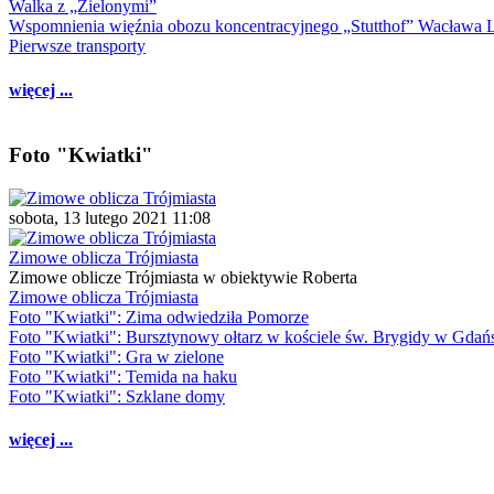
Walka z „Zielonymi”
Wspomnienia więźnia obozu koncentracyjnego „Stutthof” Wacława 
Pierwsze transporty
więcej ...
Foto "Kwiatki"
sobota, 13 lutego 2021 11:08
Zimowe oblicza Trójmiasta
Zimowe oblicze Trójmiasta w obiektywie Roberta
Zimowe oblicza Trójmiasta
Foto "Kwiatki": Zima odwiedziła Pomorze
Foto "Kwiatki": Bursztynowy ołtarz w kościele św. Brygidy w Gdań
Foto "Kwiatki": Gra w zielone
Foto "Kwiatki": Temida na haku
Foto "Kwiatki": Szklane domy
więcej ...