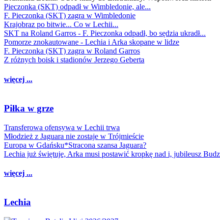
Pieczonka (SKT) odpadł w Wimbledonie, ale...
F. Pieczonka (SKT) zagra w Wimbledonie
Krajobraz po bitwie... Co w Lechii...
SKT na Roland Garros - F. Pieczonka odpadł, bo sędzia ukradł...
Pomorze znokautowane - Lechia i Arka skopane w lidze
F. Pieczonka (SKT) zagra w Roland Garros
Z różnych boisk i stadionów Jerzego Geberta
więcej ...
Piłka w grze
Transferowa ofensywa w Lechii trwa
Młodzież z Jaguara nie zostaje w Trójmieście
Europa w Gdańsku*Stracona szansa Jaguara?
Lechia już świętuje, Arka musi postawić kropkę nad i, jubileusz Bud
więcej ...
Lechia