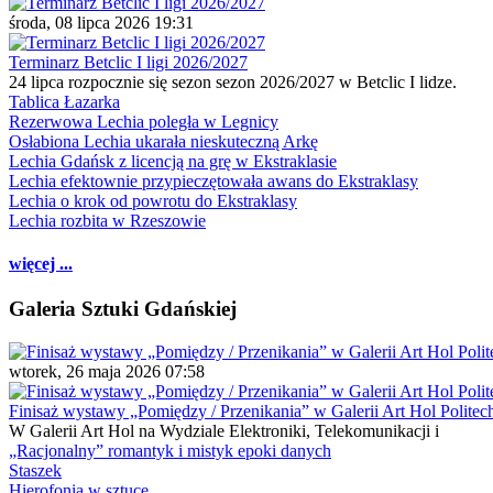
środa, 08 lipca 2026 19:31
Terminarz Betclic I ligi 2026/2027
24 lipca rozpocznie się sezon sezon 2026/2027 w Betclic I lidze.
Tablica Łazarka
Rezerwowa Lechia poległa w Legnicy
Osłabiona Lechia ukarała nieskuteczną Arkę
Lechia Gdańsk z licencją na grę w Ekstraklasie
Lechia efektownie przypieczętowała awans do Ekstraklasy
Lechia o krok od powrotu do Ekstraklasy
Lechia rozbita w Rzeszowie
więcej ...
Galeria Sztuki Gdańskiej
wtorek, 26 maja 2026 07:58
Finisaż wystawy „Pomiędzy / Przenikania” w Galerii Art Hol Politec
W Galerii Art Hol na Wydziale Elektroniki, Telekomunikacji i
„Racjonalny” romantyk i mistyk epoki danych
Staszek
Hierofonia w sztuce