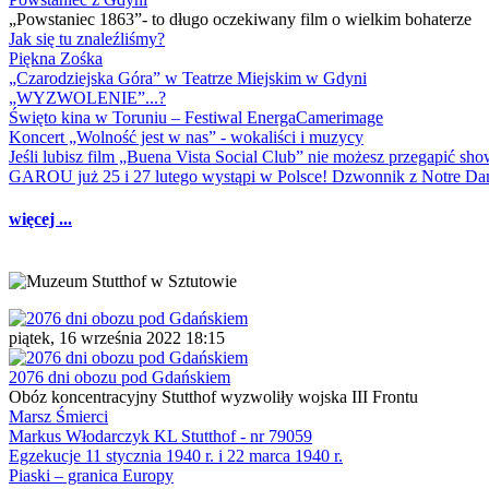
„Powstaniec 1863”- to długo oczekiwany film o wielkim bohaterze
Jak się tu znaleźliśmy?
Piękna Zośka
„Czarodziejska Góra” w Teatrze Miejskim w Gdyni
„WYZWOLENIE”...?
Święto kina w Toruniu – Festiwal EnergaCamerimage
Koncert „Wolność jest w nas” - wokaliści i muzycy
Jeśli lubisz film „Buena Vista Social Club” nie możesz przegapić s
GAROU już 25 i 27 lutego wystąpi w Polsce! Dzwonnik z Notre 
więcej ...
piątek, 16 września 2022 18:15
2076 dni obozu pod Gdańskiem
Obóz koncentracyjny Stutthof wyzwoliły wojska III Frontu
Marsz Śmierci
Markus Włodarczyk KL Stutthof - nr 79059
Egzekucje 11 stycznia 1940 r. i 22 marca 1940 r.
Piaski – granica Europy