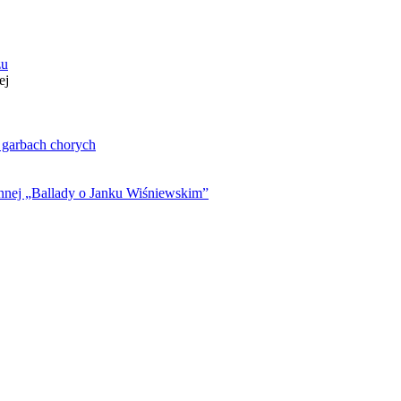
zu
ej
. garbach chorych
ynnej „Ballady o Janku Wiśniewskim”