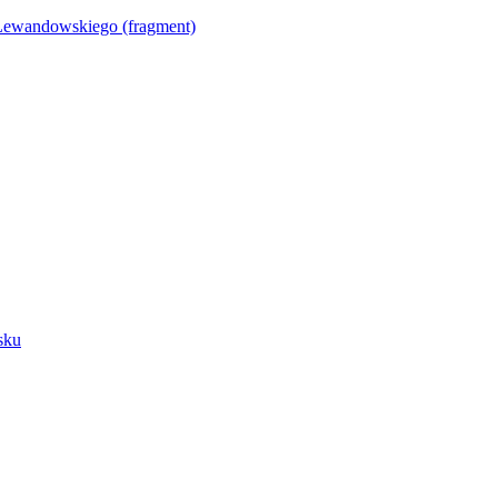
Lewandowskiego (fragment)
sku