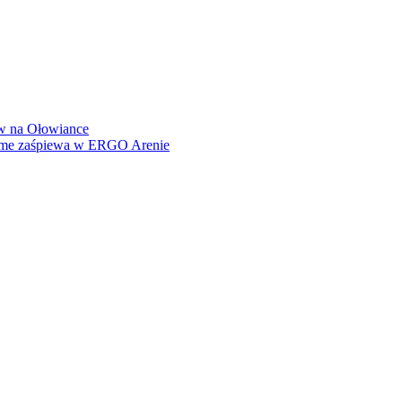
how na Ołowiance
Dame zaśpiewa w ERGO Arenie