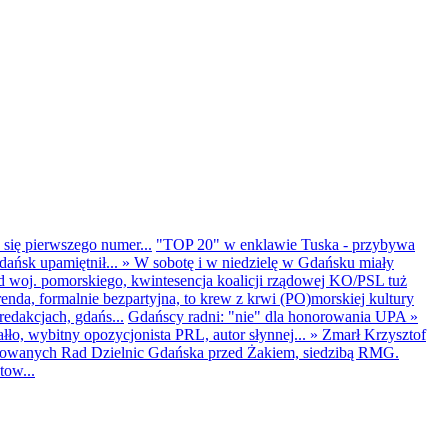
 się pierwszego numer...
"TOP 20" w enklawie Tuska - przybywa
dańsk upamiętnił...
»
W sobotę i w niedzielę w Gdańsku miały
d woj. pomorskiego, kwintesencja koalicji rządowej KO/PSL tuż
renda, formalnie bezpartyjna, to krew z krwi (PO)morskiej kultury
edakcjach, gdańs...
Gdańscy radni: "nie" dla honorowania UPA
»
ło, wybitny opozycjonista PRL, autor słynnej...
»
Zmarł Krzysztof
ntowanych Rad Dzielnic Gdańska przed Żakiem, siedzibą RMG.
tow...