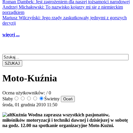
Roman Dambek: Jest zagrożeniem dla naszej tożsamości narodowej
Andrzej Michałowski: To nazwisko kojarzy mi się z niemieckim
porządkiem
Mariusz Wilczyński: Jego rządy zaskutkowały jednymi z gorszych
decyzji
więcej ...
SZUKAJ
Moto-Kuźnia
Ocena użytkowników:
/ 0
Słaby
Świetny
środa, 01 grudnia 2010 11:50
Kuźnia Wodna zaprasza wszystkich pasjonatów,
miłośników motoryzacji i techniki dawnej i dzisiejszej w sobotę
na godz. 12.00 na spotkanie organizacyjne Moto-Kuźni.