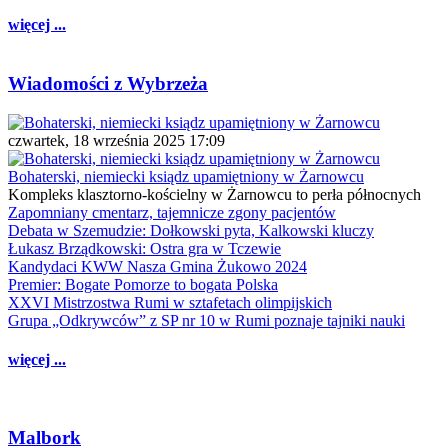
więcej ...
Wiadomości z Wybrzeża
czwartek, 18 września 2025 17:09
Bohaterski, niemiecki ksiądz upamiętniony w Żarnowcu
Kompleks klasztorno-kościelny w Żarnowcu to perła północnych
Zapomniany cmentarz, tajemnicze zgony pacjentów
Debata w Szemudzie: Dołkowski pyta, Kalkowski kluczy
Łukasz Brządkowski: Ostra gra w Tczewie
Kandydaci KWW Nasza Gmina Żukowo 2024
Premier: Bogate Pomorze to bogata Polska
XXVI Mistrzostwa Rumi w sztafetach olimpijskich
Grupa „Odkrywców” z SP nr 10 w Rumi poznaje tajniki nauki
więcej ...
Malbork