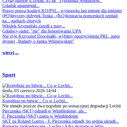
Czytaj historię u źródła. 45 lat "Tygodnika Solidarność"
Gdańsk upamiętnił...
Prawo prawa koalicji KO/PSL - wyprawka last minute dla minister
(PO)lityczny dobytek Tuska - (KO)lonizacja pomorskich szpitali
na... garbach chorych
Włodek Szymański zszedł z trasy...
Gdańscy radni: "nie" dla honorowania UPA
Nie żyje Krzysztof Dowgiałło, wybitny opozycjonista PRL, autor
słynnej „Ballady o Janku Wiśniewskim”
więcej ...
Sport
środa, 03 czerwca 2026 14:04
Krajobraz po bitwie... Co w Lechii...
Nie minęło jeszcze dwa tygodnie po sensacyjnej degradacji Lechii
Pieczonka (SKT) odpadł w Wimbledonie, ale...
F. Pieczonka (SKT) zagra w Wimbledonie
SKT na Roland Garros - F. Pieczonka odpadł, bo sędzia ukradł...
Pomorze znokautowane - Lechia i Arka skopane w lidze