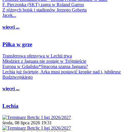
F. Pieczonka (SKT) zagra w Roland Garros
Z różnych boisk i stadionów Jerzego Geberta
Jacek...
więcej ...
Piłka w grze
Transferowa ofensywa w Lechii trwa
Młodzież z Jaguara nie zostaje w Trójmieście
Europa w Gdańsku*Stracona szansa Jaguara?
Lechia już świętuje, Arka musi postawić kropkę nad i, jubileusz
Budziwojskiego
więcej ...
Lechia
środa, 08 lipca 2026 19:31