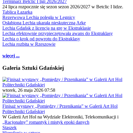
Terminarz Betclic I ligi 2026/2027
24 lipca rozpocznie się sezon sezon 2026/2027 w Betclic I lidze.
Tablica Łazarka
Rezerwowa Lechia poległa w Legnicy
Osłabiona Lechia ukarała nieskuteczną Arkę
Lechia Gdańsk z licencją na grę w Ekstraklasie
Lechia efektownie przypieczętowała awans do Ekstraklasy
Lechia o krok od powrotu do Ekstraklasy
Lechia rozbita w Rzeszowie
więcej ...
Galeria Sztuki Gdańskiej
wtorek, 26 maja 2026 07:58
Finisaż wystawy „Pomiędzy / Przenikania” w Galerii Art Hol
Politechniki Gdańskiej
W Galerii Art Hol na Wydziale Elektroniki, Telekomunikacji i
„Racjonalny” romantyk i mistyk epoki danych
Staszek
Hierofonia w sztuce