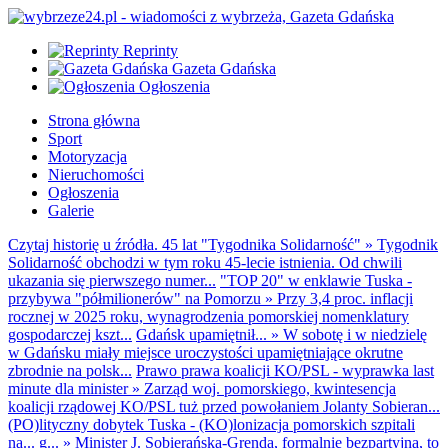
Reprinty
Gazeta Gdańska
Ogłoszenia
Strona główna
Sport
Motoryzacja
Nieruchomości
Ogłoszenia
Galerie
Czytaj historię u źródła. 45 lat "Tygodnika Solidarność"
»
Tygodnik
Solidarność obchodzi w tym roku 45-lecie istnienia. Od chwili
ukazania się pierwszego numer...
"TOP 20" w enklawie Tuska -
przybywa "półmilionerów" na Pomorzu
»
Przy 3,4 proc. inflacji
rocznej w 2025 roku, wynagrodzenia pomorskiej nomenklatury
gospodarczej kszt...
Gdańsk upamiętnił...
»
W sobotę i w niedzielę
w Gdańsku miały miejsce uroczystości upamiętniające okrutne
zbrodnie na polsk...
Prawo prawa koalicji KO/PSL - wyprawka last
minute dla minister
»
Zarząd woj. pomorskiego, kwintesencja
koalicji rządowej KO/PSL tuż przed powołaniem Jolanty Sobieran...
(PO)lityczny dobytek Tuska - (KO)lonizacja pomorskich szpitali
na... g...
»
Minister J. Sobierańska-Grenda, formalnie bezpartyjna, to