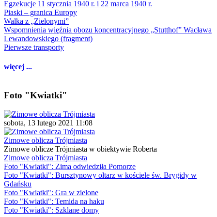
Egzekucje 11 stycznia 1940 r. i 22 marca 1940 r.
Piaski – granica Europy
Walka z „Zielonymi”
Wspomnienia więźnia obozu koncentracyjnego „Stutthof” Wacława
Lewandowskiego (fragment)
Pierwsze transporty
więcej ...
Foto "Kwiatki"
sobota, 13 lutego 2021 11:08
Zimowe oblicza Trójmiasta
Zimowe oblicze Trójmiasta w obiektywie Roberta
Zimowe oblicza Trójmiasta
Foto "Kwiatki": Zima odwiedziła Pomorze
Foto "Kwiatki": Bursztynowy ołtarz w kościele św. Brygidy w
Gdańsku
Foto "Kwiatki": Gra w zielone
Foto "Kwiatki": Temida na haku
Foto "Kwiatki": Szklane domy