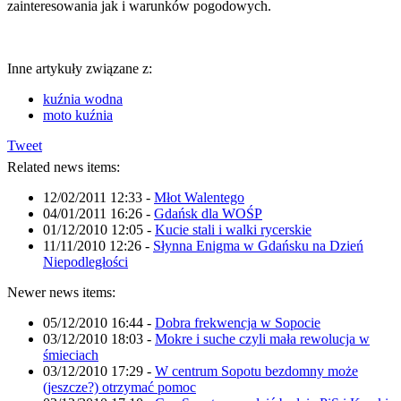
zainteresowania jak i warunków pogodowych.
Inne artykuły związane z:
kuźnia wodna
moto kuźnia
Tweet
Related news items:
12/02/2011 12:33
-
Młot Walentego
04/01/2011 16:26
-
Gdańsk dla WOŚP
01/12/2010 12:05
-
Kucie stali i walki rycerskie
11/11/2010 12:26
-
Słynna Enigma w Gdańsku na Dzień
Niepodległości
Newer news items:
05/12/2010 16:44
-
Dobra frekwencja w Sopocie
03/12/2010 18:03
-
Mokre i suche czyli mała rewolucja w
śmieciach
03/12/2010 17:29
-
W centrum Sopotu bezdomny może
(jeszcze?) otrzymać pomoc