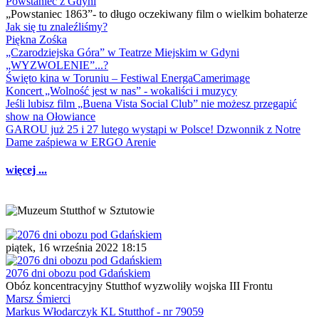
Powstaniec z Gdyni
„Powstaniec 1863”- to długo oczekiwany film o wielkim bohaterze
Jak się tu znaleźliśmy?
Piękna Zośka
„Czarodziejska Góra” w Teatrze Miejskim w Gdyni
„WYZWOLENIE”...?
Święto kina w Toruniu – Festiwal EnergaCamerimage
Koncert „Wolność jest w nas” - wokaliści i muzycy
Jeśli lubisz film „Buena Vista Social Club” nie możesz przegapić
show na Ołowiance
GAROU już 25 i 27 lutego wystąpi w Polsce! Dzwonnik z Notre
Dame zaśpiewa w ERGO Arenie
więcej ...
piątek, 16 września 2022 18:15
2076 dni obozu pod Gdańskiem
Obóz koncentracyjny Stutthof wyzwoliły wojska III Frontu
Marsz Śmierci
Markus Włodarczyk KL Stutthof - nr 79059