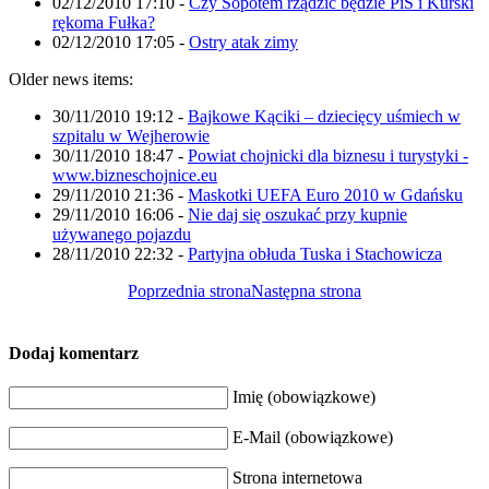
02/12/2010 17:10
-
Czy Sopotem rządzić będzie PiS i Kurski
rękoma Fułka?
02/12/2010 17:05
-
Ostry atak zimy
Older news items:
30/11/2010 19:12
-
Bajkowe Kąciki – dziecięcy uśmiech w
szpitalu w Wejherowie
30/11/2010 18:47
-
Powiat chojnicki dla biznesu i turystyki -
www.bizneschojnice.eu
29/11/2010 21:36
-
Maskotki UEFA Euro 2010 w Gdańsku
29/11/2010 16:06
-
Nie daj się oszukać przy kupnie
używanego pojazdu
28/11/2010 22:32
-
Partyjna obłuda Tuska i Stachowicza
Poprzednia strona
Następna strona
Dodaj komentarz
Imię (obowiązkowe)
E-Mail (obowiązkowe)
Strona internetowa