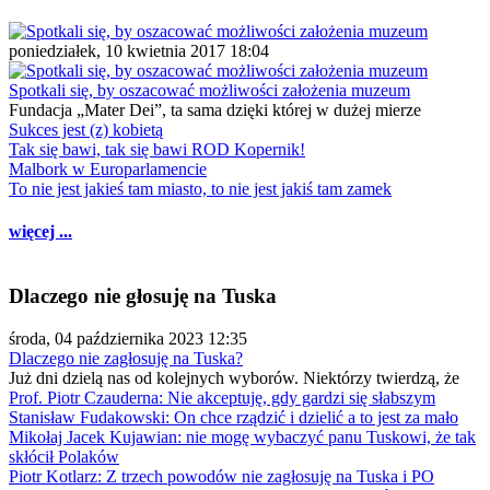
poniedziałek, 10 kwietnia 2017 18:04
Spotkali się, by oszacować możliwości założenia muzeum
Fundacja „Mater Dei”, ta sama dzięki której w dużej mierze
Sukces jest (z) kobietą
Tak się bawi, tak się bawi ROD Kopernik!
Malbork w Europarlamencie
To nie jest jakieś tam miasto, to nie jest jakiś tam zamek
więcej ...
Dlaczego nie głosuję na Tuska
środa, 04 października 2023 12:35
Dlaczego nie zagłosuję na Tuska?
Już dni dzielą nas od kolejnych wyborów. Niektórzy twierdzą, że
Prof. Piotr Czauderna: Nie akceptuję, gdy gardzi się słabszym
Stanisław Fudakowski: On chce rządzić i dzielić a to jest za mało
Mikołaj Jacek Kujawian: nie mogę wybaczyć panu Tuskowi, że tak
skłócił Polaków
Piotr Kotlarz: Z trzech powodów nie zagłosuję na Tuska i PO