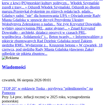
krew z krwi (PO)morskiej kultury polityczn...
Włodek Szymański
zszedł z trasy...
»
Odszedł Włodek Szymański. Odszedł po długim
marszu.Przemykał dyskretnie po różnych redakcjach, gdańs...
Gdańscy radni: "nie" dla honorowania UPA
»
Oświadczenie Rady
Miasta Gdańska w sprawie decyzji Prezydenta Ukrainy
Wołodymyra Zełenskiego o nadan...
Nie żyje Krzysztof Dowgiałło,
wybitny opozycjonista PRL, autor słynnej...
»
Zmarł Krzysztof
Dowgiałło – architekt, działacz opozycji w czasach PRL,
współtwórca „Solidarności” i...
Beton twardy...
»
Informowaliśmy o
pikiecie zbuntowanych Rad Dzielnic Gdańska przed Żakiem,
siedzibą RMG. Wydarzenie z...
Kruszenie betonu
»
W czwartek, 18
czerwca, pod siedzibą Rady Miasta Gdańska (dawnego Żaku)
odbędzie się pikieta zbuntow...
Wiadomości
czwartek, 06 sierpnia 2026 09:01
"TOP 20" w enklawie Tuska - przybywa "półmilionerów" na
Pomorzu
Przy 3,4 proc. inflacji rocznej w 2025 roku, wynagrodzenia
pomorskiej