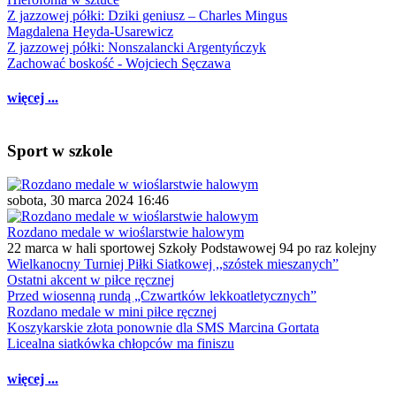
Z jazzowej półki: Dziki geniusz – Charles Mingus
Magdalena Heyda-Usarewicz
Z jazzowej półki: Nonszalancki Argentyńczyk
Zachować boskość - Wojciech Sęczawa
więcej ...
Sport w szkole
sobota, 30 marca 2024 16:46
Rozdano medale w wioślarstwie halowym
22 marca w hali sportowej Szkoły Podstawowej 94 po raz kolejny
Wielkanocny Turniej Piłki Siatkowej ,,szóstek mieszanych”
Ostatni akcent w piłce ręcznej
Przed wiosenną rundą „Czwartków lekkoatletycznych”
Rozdano medale w mini piłce ręcznej
Koszykarskie złota ponownie dla SMS Marcina Gortata
Licealna siatkówka chłopców ma finiszu
więcej ...