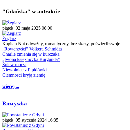
"Gdańska" w antrakcie
piątek, 02 maja 2025 08:00
Żeglarz
Kapitan Nut odważny, romantyczny, bez skazy, poświęcił swoje
„Rowerzyści” Volkera Schmidta
Charlie zmienia się w kurczaka
„Iwona księżniczka Burgunda”
Śpiew morza
Niewolnice z Pipidówki
Ciemności kryją ziemię
więcej ...
Rozrywka
piątek, 05 stycznia 2024 16:35