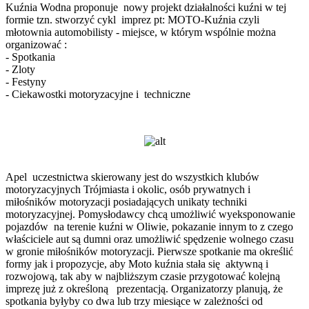
Kuźnia Wodna proponuje nowy projekt działalności kuźni w tej
formie tzn. stworzyć cykl imprez pt: MOTO-Kuźnia czyli
młotownia automobilisty - miejsce, w którym wspólnie można
organizować :
- Spotkania
- Zloty
- Festyny
- Ciekawostki motoryzacyjne i techniczne
Apel uczestnictwa skierowany jest do wszystkich klubów
motoryzacyjnych Trójmiasta i okolic, osób prywatnych i
miłośników motoryzacji posiadających unikaty techniki
motoryzacyjnej. Pomysłodawcy chcą umożliwić wyeksponowanie
pojazdów na terenie kuźni w Oliwie, pokazanie innym to z czego
właściciele aut są dumni oraz umożliwić spędzenie wolnego czasu
w gronie miłośników motoryzacji. Pierwsze spotkanie ma określić
formy jak i propozycje, aby Moto kuźnia stała się aktywną i
rozwojową, tak aby w najbliższym czasie przygotować kolejną
imprezę już z określoną prezentacją. Organizatorzy planują, że
spotkania byłyby co dwa lub trzy miesiące w zależności od