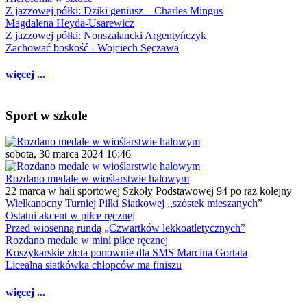
Z jazzowej półki: Dziki geniusz – Charles Mingus
Magdalena Heyda-Usarewicz
Z jazzowej półki: Nonszalancki Argentyńczyk
Zachować boskość - Wojciech Sęczawa
więcej ...
Sport w szkole
sobota, 30 marca 2024 16:46
Rozdano medale w wioślarstwie halowym
22 marca w hali sportowej Szkoły Podstawowej 94 po raz kolejny
Wielkanocny Turniej Piłki Siatkowej ,,szóstek mieszanych”
Ostatni akcent w piłce ręcznej
Przed wiosenną rundą „Czwartków lekkoatletycznych”
Rozdano medale w mini piłce ręcznej
Koszykarskie złota ponownie dla SMS Marcina Gortata
Licealna siatkówka chłopców ma finiszu
więcej ...