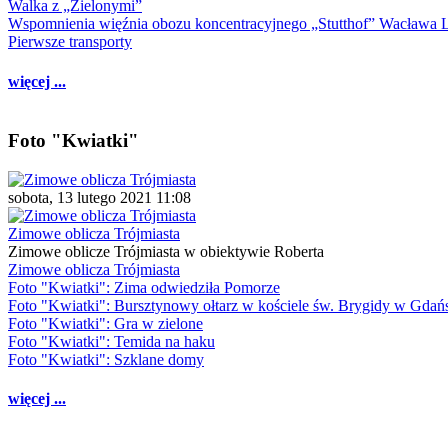
Walka z „Zielonymi”
Wspomnienia więźnia obozu koncentracyjnego „Stutthof” Wacława 
Pierwsze transporty
więcej ...
Foto "Kwiatki"
sobota, 13 lutego 2021 11:08
Zimowe oblicza Trójmiasta
Zimowe oblicze Trójmiasta w obiektywie Roberta
Zimowe oblicza Trójmiasta
Foto "Kwiatki": Zima odwiedziła Pomorze
Foto "Kwiatki": Bursztynowy ołtarz w kościele św. Brygidy w Gdań
Foto "Kwiatki": Gra w zielone
Foto "Kwiatki": Temida na haku
Foto "Kwiatki": Szklane domy
więcej ...