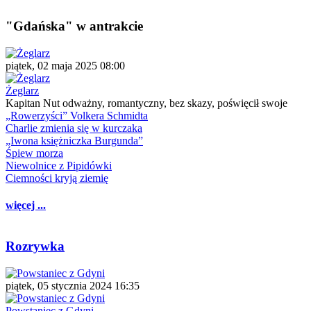
"Gdańska" w antrakcie
piątek, 02 maja 2025 08:00
Żeglarz
Kapitan Nut odważny, romantyczny, bez skazy, poświęcił swoje
„Rowerzyści” Volkera Schmidta
Charlie zmienia się w kurczaka
„Iwona księżniczka Burgunda”
Śpiew morza
Niewolnice z Pipidówki
Ciemności kryją ziemię
więcej ...
Rozrywka
piątek, 05 stycznia 2024 16:35
Powstaniec z Gdyni