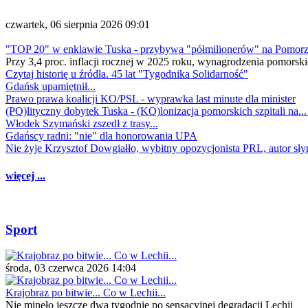
czwartek, 06 sierpnia 2026 09:01
"TOP 20" w enklawie Tuska - przybywa "półmilionerów" na Pomor
Przy 3,4 proc. inflacji rocznej w 2025 roku, wynagrodzenia pomorski
Czytaj historię u źródła. 45 lat "Tygodnika Solidarność"
Gdańsk upamiętnił...
Prawo prawa koalicji KO/PSL - wyprawka last minute dla minister
(PO)lityczny dobytek Tuska - (KO)lonizacja pomorskich szpitali na..
Włodek Szymański zszedł z trasy...
Gdańscy radni: "nie" dla honorowania UPA
Nie żyje Krzysztof Dowgiałło, wybitny opozycjonista PRL, autor sł
więcej ...
Sport
środa, 03 czerwca 2026 14:04
Krajobraz po bitwie... Co w Lechii...
Nie minęło jeszcze dwa tygodnie po sensacyjnej degradacji Lechii