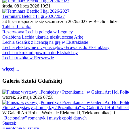
środa, 08 lipca 2026 19:31
Terminarz Betclic I ligi 2026/2027
24 lipca rozpocznie się sezon sezon 2026/2027 w Betclic I lidze.
Tablica Łazarka
Rezerwowa Lechia poległa w Legnicy
Osłabiona Lechia ukarała nieskuteczną Arkę
Lechia Gdańsk z licencją na grę w Ekstraklasie
Lechia efektownie przypieczętowała awans do Ekstraklasy
Lechia o krok od powrotu do Ekstraklasy
Lechia rozbita w Rzeszowie
więcej ...
Galeria Sztuki Gdańskiej
wtorek, 26 maja 2026 07:58
Finisaż wystawy „Pomiędzy / Przenikania” w Galerii Art Hol Politec
W Galerii Art Hol na Wydziale Elektroniki, Telekomunikacji i
„Racjonalny” romantyk i mistyk epoki danych
Staszek
Hierofonia w sztuce