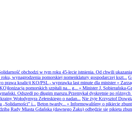
olidarność obchodzi w tym roku 45-lecie istnienia. Od chwili ukazania
25 roku, wynagrodzenia pomorskiej nomenklatury gospodarczej kszt...
G
o prawa koalicji KO/PSL - wyprawka last minute dla minister
»
Zarzą
O)lonizacja pomorskich szpitali na... g...
»
Minister J. Sobierańska-G
mański. Odszedł po długim marszu.Przemykał dyskretnie po różnych r
krainy Wołodymyra Zełenskiego o nadan...
Nie żyje Krzysztof Dowgiał
„Solidarności” i...
Beton twardy...
»
Informowaliśmy o pikiecie zbu
dzibą Rady Miasta Gdańska (dawnego Żaku) odbędzie się pikieta zbun