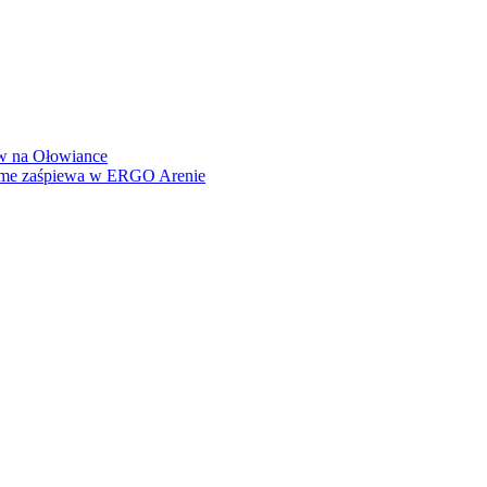
how na Ołowiance
Dame zaśpiewa w ERGO Arenie