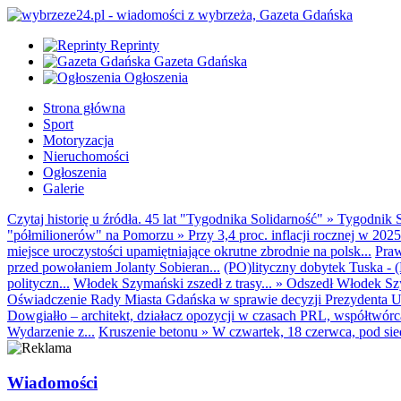
Reprinty
Gazeta Gdańska
Ogłoszenia
Strona główna
Sport
Motoryzacja
Nieruchomości
Ogłoszenia
Galerie
Czytaj historię u źródła. 45 lat "Tygodnika Solidarność"
»
Tygodnik S
"półmilionerów" na Pomorzu
»
Przy 3,4 proc. inflacji rocznej w 20
miejsce uroczystości upamiętniające okrutne zbrodnie na polsk...
Praw
przed powołaniem Jolanty Sobieran...
(PO)lityczny dobytek Tuska - (K
polityczn...
Włodek Szymański zszedł z trasy...
»
Odszedł Włodek Szy
Oświadczenie Rady Miasta Gdańska w sprawie decyzji Prezydenta U
Dowgiałło – architekt, działacz opozycji w czasach PRL, współtwórca 
Wydarzenie z...
Kruszenie betonu
»
W czwartek, 18 czerwca, pod sie
Wiadomości