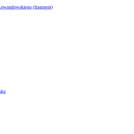
Lewandowskiego (fragment)
sku