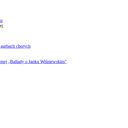
zu
ej
. garbach chorych
ynnej „Ballady o Janku Wiśniewskim”