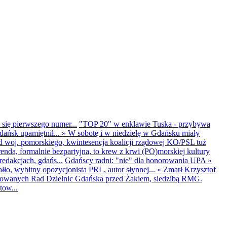
 się pierwszego numer...
"TOP 20" w enklawie Tuska - przybywa
dańsk upamiętnił...
»
W sobotę i w niedzielę w Gdańsku miały
d woj. pomorskiego, kwintesencja koalicji rządowej KO/PSL tuż
renda, formalnie bezpartyjna, to krew z krwi (PO)morskiej kultury
edakcjach, gdańs...
Gdańscy radni: "nie" dla honorowania UPA
»
ło, wybitny opozycjonista PRL, autor słynnej...
»
Zmarł Krzysztof
ntowanych Rad Dzielnic Gdańska przed Żakiem, siedzibą RMG.
tow...