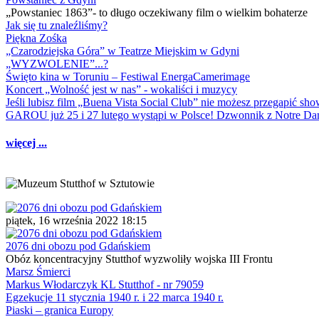
„Powstaniec 1863”- to długo oczekiwany film o wielkim bohaterze
Jak się tu znaleźliśmy?
Piękna Zośka
„Czarodziejska Góra” w Teatrze Miejskim w Gdyni
„WYZWOLENIE”...?
Święto kina w Toruniu – Festiwal EnergaCamerimage
Koncert „Wolność jest w nas” - wokaliści i muzycy
Jeśli lubisz film „Buena Vista Social Club” nie możesz przegapić s
GAROU już 25 i 27 lutego wystąpi w Polsce! Dzwonnik z Notre 
więcej ...
piątek, 16 września 2022 18:15
2076 dni obozu pod Gdańskiem
Obóz koncentracyjny Stutthof wyzwoliły wojska III Frontu
Marsz Śmierci
Markus Włodarczyk KL Stutthof - nr 79059
Egzekucje 11 stycznia 1940 r. i 22 marca 1940 r.
Piaski – granica Europy