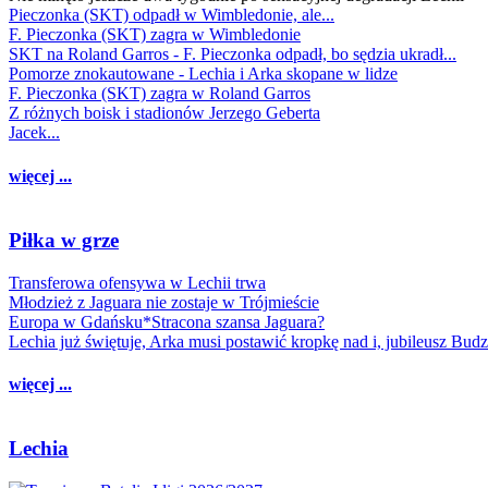
Pieczonka (SKT) odpadł w Wimbledonie, ale...
F. Pieczonka (SKT) zagra w Wimbledonie
SKT na Roland Garros - F. Pieczonka odpadł, bo sędzia ukradł...
Pomorze znokautowane - Lechia i Arka skopane w lidze
F. Pieczonka (SKT) zagra w Roland Garros
Z różnych boisk i stadionów Jerzego Geberta
Jacek...
więcej ...
Piłka w grze
Transferowa ofensywa w Lechii trwa
Młodzież z Jaguara nie zostaje w Trójmieście
Europa w Gdańsku*Stracona szansa Jaguara?
Lechia już świętuje, Arka musi postawić kropkę nad i, jubileusz Bud
więcej ...
Lechia