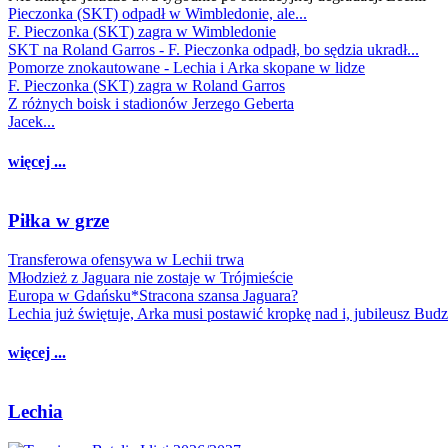
Pieczonka (SKT) odpadł w Wimbledonie, ale...
F. Pieczonka (SKT) zagra w Wimbledonie
SKT na Roland Garros - F. Pieczonka odpadł, bo sędzia ukradł...
Pomorze znokautowane - Lechia i Arka skopane w lidze
F. Pieczonka (SKT) zagra w Roland Garros
Z różnych boisk i stadionów Jerzego Geberta
Jacek...
więcej ...
Piłka w grze
Transferowa ofensywa w Lechii trwa
Młodzież z Jaguara nie zostaje w Trójmieście
Europa w Gdańsku*Stracona szansa Jaguara?
Lechia już świętuje, Arka musi postawić kropkę nad i, jubileusz Bud
więcej ...
Lechia