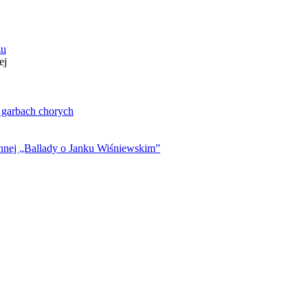
zu
ej
. garbach chorych
ynnej „Ballady o Janku Wiśniewskim”