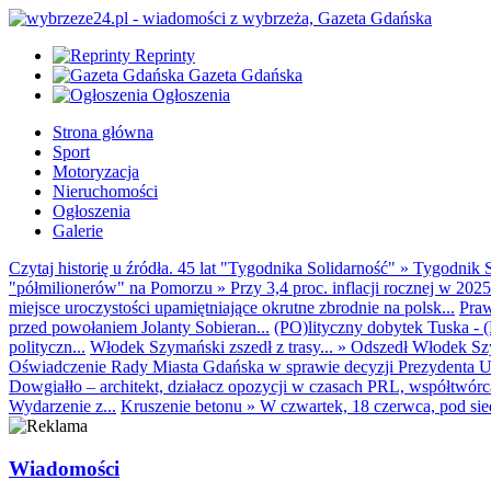
Reprinty
Gazeta Gdańska
Ogłoszenia
Strona główna
Sport
Motoryzacja
Nieruchomości
Ogłoszenia
Galerie
Czytaj historię u źródła. 45 lat "Tygodnika Solidarność"
»
Tygodnik S
"półmilionerów" na Pomorzu
»
Przy 3,4 proc. inflacji rocznej w 20
miejsce uroczystości upamiętniające okrutne zbrodnie na polsk...
Praw
przed powołaniem Jolanty Sobieran...
(PO)lityczny dobytek Tuska - (K
polityczn...
Włodek Szymański zszedł z trasy...
»
Odszedł Włodek Szy
Oświadczenie Rady Miasta Gdańska w sprawie decyzji Prezydenta U
Dowgiałło – architekt, działacz opozycji w czasach PRL, współtwórca 
Wydarzenie z...
Kruszenie betonu
»
W czwartek, 18 czerwca, pod sie
Wiadomości