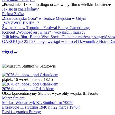
„Powstaniec 1863”- to długo oczekiwany film o wielkim bohaterze
Jak się tu znaleźliśmy?
Piękna Zośka
„Czarodziejska Góra” w Teatrze Miejskim w Gdyni
„WYZWOLENIE”...?
Święto kina w Toruniu – Festiwal EnergaCamerimage
Koncert „Wolność jest w nas” - wokaliści i muzycy
Jeśli lubisz film „Buena Vista Social Club” nie możesz przegapić s
GAROU już 25 i 27 lutego wystąpi w Polsce! Dzwonnik z Notre 
więcej ...
piątek, 16 września 2022 18:15
2076 dni obozu pod Gdańskiem
Obóz koncentracyjny Stutthof wyzwoliły wojska III Frontu
Marsz Śmierci
Markus Włodarczyk KL Stutthof - nr 79059
Egzekucje 11 stycznia 1940 r. i 22 marca 1940 r.
Piaski – granica Europy