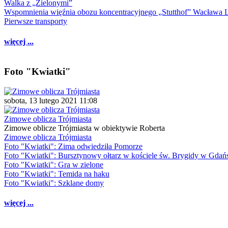
Walka z „Zielonymi”
Wspomnienia więźnia obozu koncentracyjnego „Stutthof” Wacława 
Pierwsze transporty
więcej ...
Foto "Kwiatki"
sobota, 13 lutego 2021 11:08
Zimowe oblicza Trójmiasta
Zimowe oblicze Trójmiasta w obiektywie Roberta
Zimowe oblicza Trójmiasta
Foto "Kwiatki": Zima odwiedziła Pomorze
Foto "Kwiatki": Bursztynowy ołtarz w kościele św. Brygidy w Gdań
Foto "Kwiatki": Gra w zielone
Foto "Kwiatki": Temida na haku
Foto "Kwiatki": Szklane domy
więcej ...