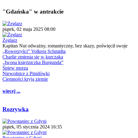
"Gdańska" w antrakcie
piątek, 02 maja 2025 08:00
Żeglarz
Kapitan Nut odważny, romantyczny, bez skazy, poświęcił swoje
„Rowerzyści” Volkera Schmidta
Charlie zmienia się w kurczaka
„Iwona księżniczka Burgunda”
Śpiew morza
Niewolnice z Pipidówki
Ciemności kryją ziemię
więcej ...
Rozrywka
piątek, 05 stycznia 2024 16:35
Powstaniec z Gdyni