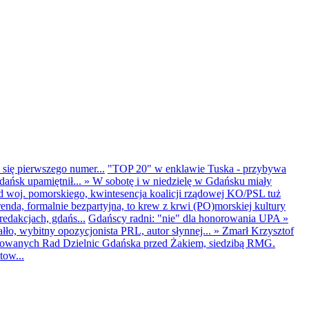
 się pierwszego numer...
"TOP 20" w enklawie Tuska - przybywa
dańsk upamiętnił...
»
W sobotę i w niedzielę w Gdańsku miały
d woj. pomorskiego, kwintesencja koalicji rządowej KO/PSL tuż
renda, formalnie bezpartyjna, to krew z krwi (PO)morskiej kultury
edakcjach, gdańs...
Gdańscy radni: "nie" dla honorowania UPA
»
ło, wybitny opozycjonista PRL, autor słynnej...
»
Zmarł Krzysztof
ntowanych Rad Dzielnic Gdańska przed Żakiem, siedzibą RMG.
tow...