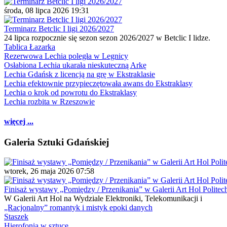
środa, 08 lipca 2026 19:31
Terminarz Betclic I ligi 2026/2027
24 lipca rozpocznie się sezon sezon 2026/2027 w Betclic I lidze.
Tablica Łazarka
Rezerwowa Lechia poległa w Legnicy
Osłabiona Lechia ukarała nieskuteczną Arkę
Lechia Gdańsk z licencją na grę w Ekstraklasie
Lechia efektownie przypieczętowała awans do Ekstraklasy
Lechia o krok od powrotu do Ekstraklasy
Lechia rozbita w Rzeszowie
więcej ...
Galeria Sztuki Gdańskiej
wtorek, 26 maja 2026 07:58
Finisaż wystawy „Pomiędzy / Przenikania” w Galerii Art Hol Politec
W Galerii Art Hol na Wydziale Elektroniki, Telekomunikacji i
„Racjonalny” romantyk i mistyk epoki danych
Staszek
Hierofonia w sztuce