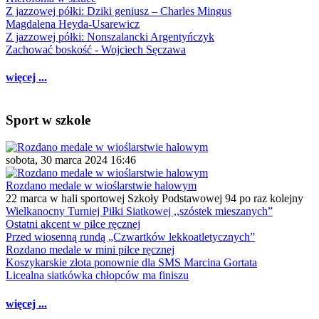
Z jazzowej półki: Dziki geniusz – Charles Mingus
Magdalena Heyda-Usarewicz
Z jazzowej półki: Nonszalancki Argentyńczyk
Zachować boskość - Wojciech Sęczawa
więcej ...
Sport w szkole
sobota, 30 marca 2024 16:46
Rozdano medale w wioślarstwie halowym
22 marca w hali sportowej Szkoły Podstawowej 94 po raz kolejny
Wielkanocny Turniej Piłki Siatkowej ,,szóstek mieszanych”
Ostatni akcent w piłce ręcznej
Przed wiosenną rundą „Czwartków lekkoatletycznych”
Rozdano medale w mini piłce ręcznej
Koszykarskie złota ponownie dla SMS Marcina Gortata
Licealna siatkówka chłopców ma finiszu
więcej ...