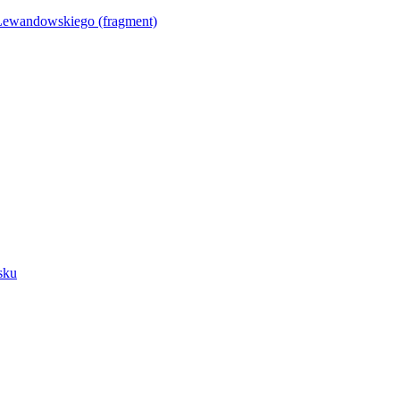
Lewandowskiego (fragment)
sku