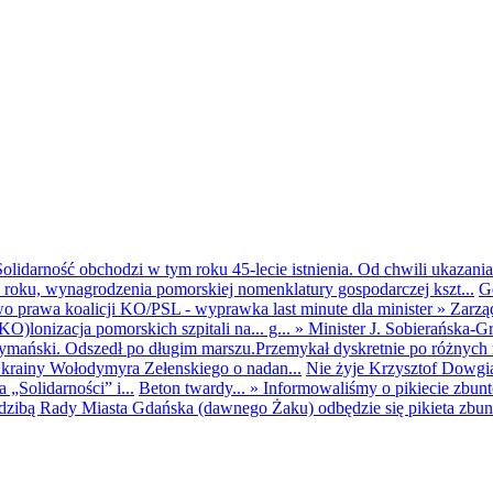
olidarność obchodzi w tym roku 45-lecie istnienia. Od chwili ukazania
25 roku, wynagrodzenia pomorskiej nomenklatury gospodarczej kszt...
G
o prawa koalicji KO/PSL - wyprawka last minute dla minister
»
Zarzą
O)lonizacja pomorskich szpitali na... g...
»
Minister J. Sobierańska-G
mański. Odszedł po długim marszu.Przemykał dyskretnie po różnych r
krainy Wołodymyra Zełenskiego o nadan...
Nie żyje Krzysztof Dowgiał
„Solidarności” i...
Beton twardy...
»
Informowaliśmy o pikiecie zbu
dzibą Rady Miasta Gdańska (dawnego Żaku) odbędzie się pikieta zbun