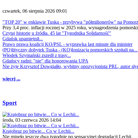
czwartek, 06 sierpnia 2026 09:01
"TOP 20" w enklawie Tuska - przybywa "półmilionerów" na Pomor
Przy 3,4 proc. inflacji rocznej w 2025 roku, wynagrodzenia pomorski
Czytaj historię u źródła. 45 lat "Tygodnika Solidarność"
Gdańsk upamiętnił...
Prawo prawa koalicji KO/PSL - wyprawka last minute dla minister
(PO)lityczny dobytek Tuska - (KO)lonizacja pomorskich szpitali na..
Włodek Szymański zszedł z trasy...
Gdańscy radni: "nie" dla honorowania UPA
Nie żyje Krzysztof Dowgiałło, wybitny opozycjonista PRL, autor sł
więcej ...
Sport
środa, 03 czerwca 2026 14:04
Krajobraz po bitwie... Co w Lechii...
Nie minęło jeszcze dwa tygodnie po sensacyjnej degradacji Lechii