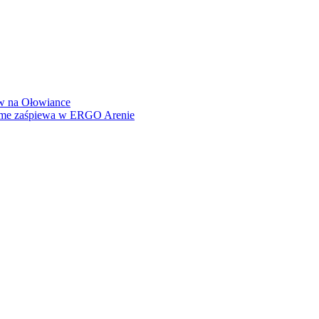
how na Ołowiance
Dame zaśpiewa w ERGO Arenie