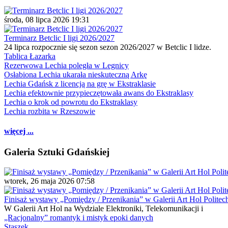
środa, 08 lipca 2026 19:31
Terminarz Betclic I ligi 2026/2027
24 lipca rozpocznie się sezon sezon 2026/2027 w Betclic I lidze.
Tablica Łazarka
Rezerwowa Lechia poległa w Legnicy
Osłabiona Lechia ukarała nieskuteczną Arkę
Lechia Gdańsk z licencją na grę w Ekstraklasie
Lechia efektownie przypieczętowała awans do Ekstraklasy
Lechia o krok od powrotu do Ekstraklasy
Lechia rozbita w Rzeszowie
więcej ...
Galeria Sztuki Gdańskiej
wtorek, 26 maja 2026 07:58
Finisaż wystawy „Pomiędzy / Przenikania” w Galerii Art Hol Politec
W Galerii Art Hol na Wydziale Elektroniki, Telekomunikacji i
„Racjonalny” romantyk i mistyk epoki danych
Staszek