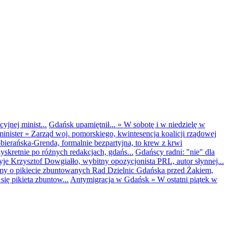
yjnej minist...
Gdańsk upamiętnił...
»
W sobotę i w niedzielę w
inister
»
Zarząd woj. pomorskiego, kwintesencja koalicji rządowej
obierańska-Grenda, formalnie bezpartyjna, to krew z krwi
kretnie po różnych redakcjach, gdańs...
Gdańscy radni: "nie" dla
yje Krzysztof Dowgiałło, wybitny opozycjonista PRL, autor słynnej...
my o pikiecie zbuntowanych Rad Dzielnic Gdańska przed Żakiem,
ię pikieta zbuntow...
Antymigracja w Gdańsk
»
W ostatni piątek w