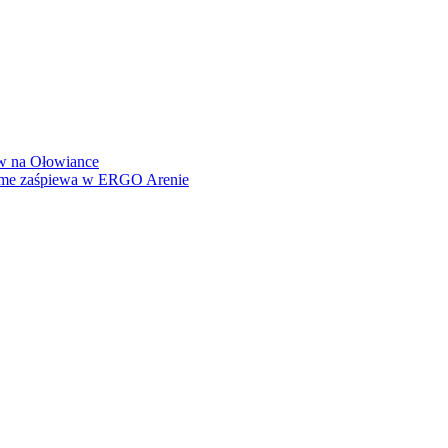
how na Ołowiance
Dame zaśpiewa w ERGO Arenie