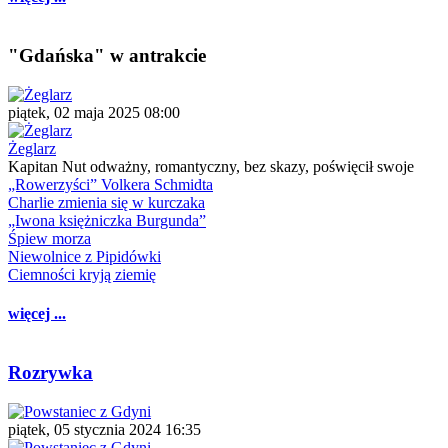
"Gdańska" w antrakcie
piątek, 02 maja 2025 08:00
Żeglarz
Kapitan Nut odważny, romantyczny, bez skazy, poświęcił swoje
„Rowerzyści” Volkera Schmidta
Charlie zmienia się w kurczaka
„Iwona księżniczka Burgunda”
Śpiew morza
Niewolnice z Pipidówki
Ciemności kryją ziemię
więcej ...
Rozrywka
piątek, 05 stycznia 2024 16:35