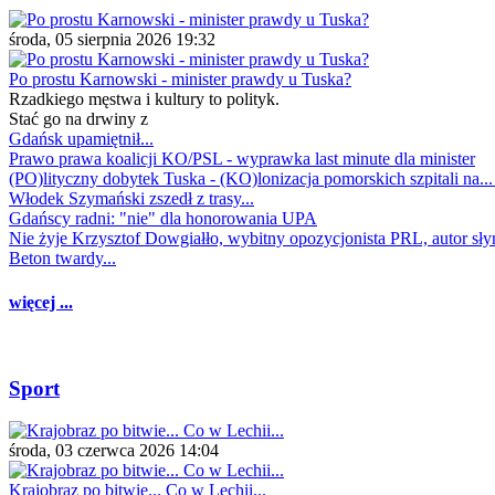
środa, 05 sierpnia 2026 19:32
Po prostu Karnowski - minister prawdy u Tuska?
Rzadkiego męstwa i kultury to polityk.
Stać go na drwiny z
Gdańsk upamiętnił...
Prawo prawa koalicji KO/PSL - wyprawka last minute dla minister
(PO)lityczny dobytek Tuska - (KO)lonizacja pomorskich szpitali na..
Włodek Szymański zszedł z trasy...
Gdańscy radni: "nie" dla honorowania UPA
Nie żyje Krzysztof Dowgiałło, wybitny opozycjonista PRL, autor sł
Beton twardy...
więcej ...
Sport
środa, 03 czerwca 2026 14:04
Krajobraz po bitwie... Co w Lechii...