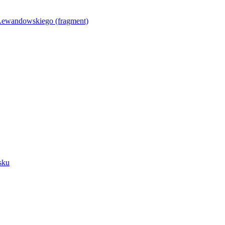
Lewandowskiego (fragment)
sku