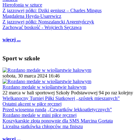
Hierofonia w sztuce
Z jazzowej półki: Dziki geniusz – Charles Mingus
Magdalena Heyda-Usarewicz
Z jazzowej półki: Nonszalancki Argentyńczyk
Zachować boskość - Wojciech Sęczawa
więcej ...
Sport w szkole
sobota, 30 marca 2024 16:46
Rozdano medale w wioślarstwie halowym
22 marca w hali sportowej Szkoły Podstawowej 94 po raz kolejny
Wielkanocny Turniej Piłki Siatkowej ,,szóstek mieszanych”
Ostatni akcent w piłce ręcznej
Przed wiosenną rundą „Czwartków lekkoatletycznych”
Rozdano medale w mini piłce ręcznej
Koszykarskie złota ponownie dla SMS Marcina Gortata
Licealna siatkówka chłopców ma finiszu
więcej ...