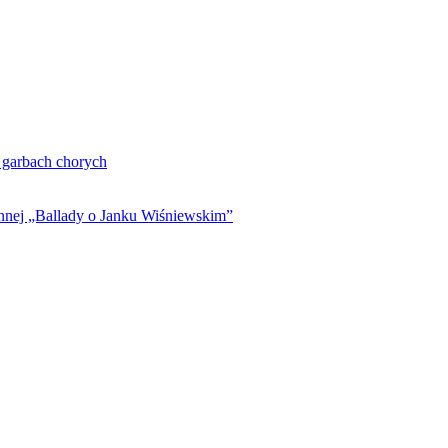
. garbach chorych
ynnej „Ballady o Janku Wiśniewskim”