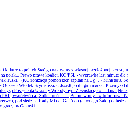
i kultury to polityk.Stać go na drwiny z własnej przełożonej, konstytuc
na polsk...
Prawo prawa koalicji KO/PSL - wyprawka last minute dla m
ek Tuska - (KO)lonizacja pomorskich szpitali na... g...
»
Minister J. S
»
Odszedł Włodek Szymański. Odszedł po długim marszu.Przemykał dys
ecyzji Prezydenta Ukrainy Wołodymyra Zełenskiego o nadan...
Nie ż
h PRL, współtwórca „Solidarności” i...
Beton twardy...
»
Informowaliś
zerwca, pod siedzibą Rady Miasta Gdańska (dawnego Żaku) odbędzie s
igracyjny.Gdański ...