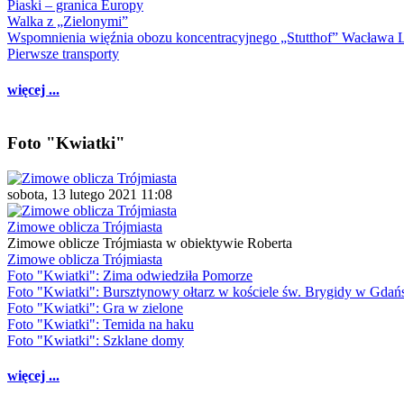
Piaski – granica Europy
Walka z „Zielonymi”
Wspomnienia więźnia obozu koncentracyjnego „Stutthof” Wacława 
Pierwsze transporty
więcej ...
Foto "Kwiatki"
sobota, 13 lutego 2021 11:08
Zimowe oblicza Trójmiasta
Zimowe oblicze Trójmiasta w obiektywie Roberta
Zimowe oblicza Trójmiasta
Foto "Kwiatki": Zima odwiedziła Pomorze
Foto "Kwiatki": Bursztynowy ołtarz w kościele św. Brygidy w Gdań
Foto "Kwiatki": Gra w zielone
Foto "Kwiatki": Temida na haku
Foto "Kwiatki": Szklane domy
więcej ...