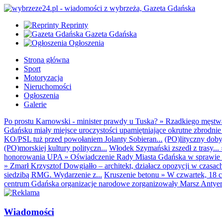
Reprinty
Gazeta Gdańska
Ogłoszenia
Strona główna
Sport
Motoryzacja
Nieruchomości
Ogłoszenia
Galerie
Po prostu Karnowski - minister prawdy u Tuska?
»
Rzadkiego męstwa 
Gdańsku miały miejsce uroczystości upamiętniające okrutne zbrodnie 
KO/PSL tuż przed powołaniem Jolanty Sobieran...
(PO)lityczny dobyt
(PO)morskiej kultury polityczn...
Włodek Szymański zszedł z trasy...
honorowania UPA
»
Oświadczenie Rady Miasta Gdańska w sprawie d
»
Zmarł Krzysztof Dowgiałło – architekt, działacz opozycji w czasac
siedzibą RMG. Wydarzenie z...
Kruszenie betonu
»
W czwartek, 18 c
centrum Gdańska organizacje narodowe zorganizowały Marsz Antyem
Wiadomości