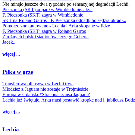
Nie minęło jeszcze dwa tygodnie po sensacyjnej degradacji Lechii
Pieczonka (SKT) odpadł w Wimbledonie, ale...
F. Pieczonka (SKT) zagra w Wimbledonie
SKT na Roland Garros - F. Pieczonka odpadł, bo sędzia ukradł...
Pomorze znokautowane - Lechia i Arka skopane w lidze
F. Pieczonka (SKT) zagra w Roland Garros
Z różnych boisk i stadionów Jerzego Geberta
Jacek...
więcej ...
Piłka w grze
Transferowa ofensywa w Lechii trwa
Młodzież z Jaguara nie zostaje w Trójmieście
Europa w Gdańsku*Stracona szansa Jaguara?
Lechia już świętuje, Arka musi postawić kropkę nad i, jubileusz Bud
więcej ...
Lechia