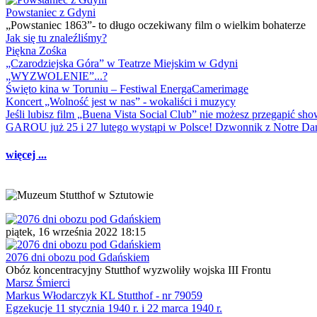
Powstaniec z Gdyni
„Powstaniec 1863”- to długo oczekiwany film o wielkim bohaterze
Jak się tu znaleźliśmy?
Piękna Zośka
„Czarodziejska Góra” w Teatrze Miejskim w Gdyni
„WYZWOLENIE”...?
Święto kina w Toruniu – Festiwal EnergaCamerimage
Koncert „Wolność jest w nas” - wokaliści i muzycy
Jeśli lubisz film „Buena Vista Social Club” nie możesz przegapić s
GAROU już 25 i 27 lutego wystąpi w Polsce! Dzwonnik z Notre 
więcej ...
piątek, 16 września 2022 18:15
2076 dni obozu pod Gdańskiem
Obóz koncentracyjny Stutthof wyzwoliły wojska III Frontu
Marsz Śmierci
Markus Włodarczyk KL Stutthof - nr 79059
Egzekucje 11 stycznia 1940 r. i 22 marca 1940 r.