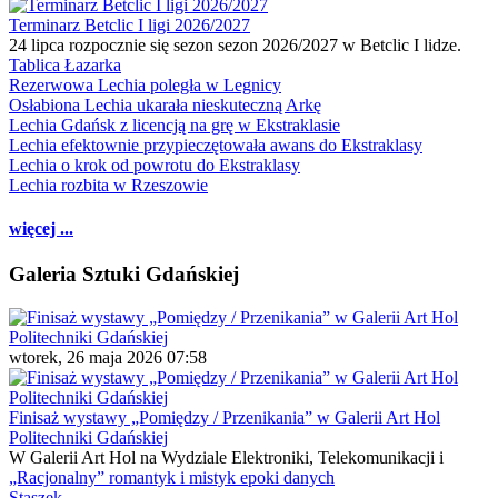
Terminarz Betclic I ligi 2026/2027
24 lipca rozpocznie się sezon sezon 2026/2027 w Betclic I lidze.
Tablica Łazarka
Rezerwowa Lechia poległa w Legnicy
Osłabiona Lechia ukarała nieskuteczną Arkę
Lechia Gdańsk z licencją na grę w Ekstraklasie
Lechia efektownie przypieczętowała awans do Ekstraklasy
Lechia o krok od powrotu do Ekstraklasy
Lechia rozbita w Rzeszowie
więcej ...
Galeria Sztuki Gdańskiej
wtorek, 26 maja 2026 07:58
Finisaż wystawy „Pomiędzy / Przenikania” w Galerii Art Hol
Politechniki Gdańskiej
W Galerii Art Hol na Wydziale Elektroniki, Telekomunikacji i
„Racjonalny” romantyk i mistyk epoki danych
Staszek