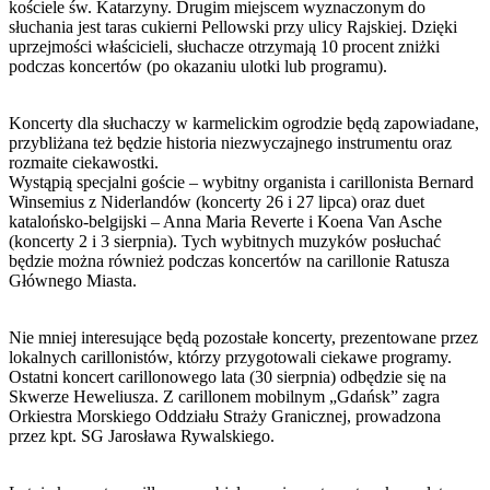
kościele św. Katarzyny. Drugim miejscem wyznaczonym do
słuchania jest taras cukierni Pellowski przy ulicy Rajskiej. Dzięki
uprzejmości właścicieli, słuchacze otrzymają 10 procent zniżki
podczas koncertów (po okazaniu ulotki lub programu).
Koncerty dla słuchaczy w karmelickim ogrodzie będą zapowiadane,
przybliżana też będzie historia niezwyczajnego instrumentu oraz
rozmaite ciekawostki.
Wystąpią specjalni goście – wybitny organista i carillonista Bernard
Winsemius z Niderlandów (koncerty 26 i 27 lipca) oraz duet
katalońsko-belgijski – Anna Maria Reverte i Koena Van Asche
(koncerty 2 i 3 sierpnia). Tych wybitnych muzyków posłuchać
będzie można również podczas koncertów na carillonie Ratusza
Głównego Miasta.
Nie mniej interesujące będą pozostałe koncerty, prezentowane przez
lokalnych carillonistów, którzy przygotowali ciekawe programy.
Ostatni koncert carillonowego lata (30 sierpnia) odbędzie się na
Skwerze Heweliusza. Z carillonem mobilnym „Gdańsk” zagra
Orkiestra Morskiego Oddziału Straży Granicznej, prowadzona
przez kpt. SG Jarosława Rywalskiego.