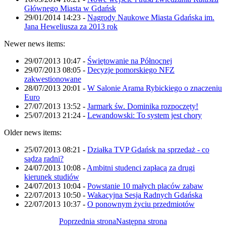
Głównego Miasta w Gdańsk
29/01/2014 14:23
-
Nagrody Naukowe Miasta Gdańska im.
Jana Heweliusza za 2013 rok
Newer news items:
29/07/2013 10:47
-
Świętowanie na Północnej
29/07/2013 08:05
-
Decyzje pomorskiego NFZ
zakwestionowane
28/07/2013 20:01
-
W Salonie Arama Rybickiego o znaczeniu
Euro
27/07/2013 13:52
-
Jarmark św. Dominika rozpoczęty!
25/07/2013 21:24
-
Lewandowski: To system jest chory
Older news items:
25/07/2013 08:21
-
Działka TVP Gdańsk na sprzedaż - co
sądzą radni?
24/07/2013 10:08
-
Ambitni studenci zapłacą za drugi
kierunek studiów
24/07/2013 10:04
-
Powstanie 10 małych placów zabaw
22/07/2013 10:50
-
Wakacyjna Sesja Radnych Gdańska
22/07/2013 10:37
-
O ponownym życiu przedmiotów
Poprzednia strona
Następna strona