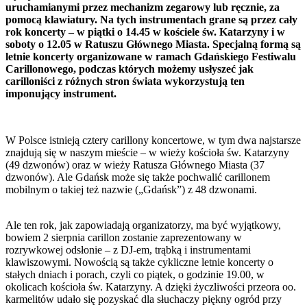
uruchamianymi przez mechanizm zegarowy lub ręcznie, za
pomocą klawiatury. Na tych instrumentach grane są przez cały
rok koncerty – w piątki o 14.45 w kościele św. Katarzyny i w
soboty o 12.05 w Ratuszu Głównego Miasta. Specjalną formą są
letnie koncerty organizowane w ramach Gdańskiego Festiwalu
Carillonowego, podczas których możemy usłyszeć jak
carilloniści z różnych stron świata wykorzystują ten
imponujący instrument.
W Polsce istnieją cztery carillony koncertowe, w tym dwa najstarsze
znajdują się w naszym mieście – w wieży kościoła św. Katarzyny
(49 dzwonów) oraz w wieży Ratusza Głównego Miasta (37
dzwonów). Ale Gdańsk może się także pochwalić carillonem
mobilnym o takiej też nazwie („Gdańsk”) z 48 dzwonami.
Ale ten rok, jak zapowiadają organizatorzy, ma być wyjątkowy,
bowiem 2 sierpnia carillon zostanie zaprezentowany w
rozrywkowej odsłonie – z DJ-em, trąbką i instrumentami
klawiszowymi. Nowością są także cykliczne letnie koncerty o
stałych dniach i porach, czyli co piątek, o godzinie 19.00, w
okolicach kościoła św. Katarzyny. A dzięki życzliwości przeora oo.
karmelitów udało się pozyskać dla słuchaczy piękny ogród przy