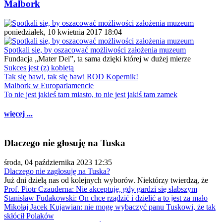
Malbork
poniedziałek, 10 kwietnia 2017 18:04
Spotkali się, by oszacować możliwości założenia muzeum
Fundacja „Mater Dei”, ta sama dzięki której w dużej mierze
Sukces jest (z) kobietą
Tak się bawi, tak się bawi ROD Kopernik!
Malbork w Europarlamencie
To nie jest jakieś tam miasto, to nie jest jakiś tam zamek
więcej ...
Dlaczego nie głosuję na Tuska
środa, 04 października 2023 12:35
Dlaczego nie zagłosuję na Tuska?
Już dni dzielą nas od kolejnych wyborów. Niektórzy twierdzą, że
Prof. Piotr Czauderna: Nie akceptuję, gdy gardzi się słabszym
Stanisław Fudakowski: On chce rządzić i dzielić a to jest za mało
Mikołaj Jacek Kujawian: nie mogę wybaczyć panu Tuskowi, że tak
skłócił Polaków