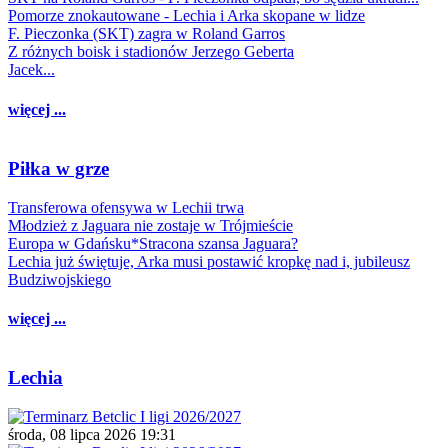
Pomorze znokautowane - Lechia i Arka skopane w lidze
F. Pieczonka (SKT) zagra w Roland Garros
Z różnych boisk i stadionów Jerzego Geberta
Jacek...
więcej ...
Piłka w grze
Transferowa ofensywa w Lechii trwa
Młodzież z Jaguara nie zostaje w Trójmieście
Europa w Gdańsku*Stracona szansa Jaguara?
Lechia już świętuje, Arka musi postawić kropkę nad i, jubileusz
Budziwojskiego
więcej ...
Lechia
środa, 08 lipca 2026 19:31