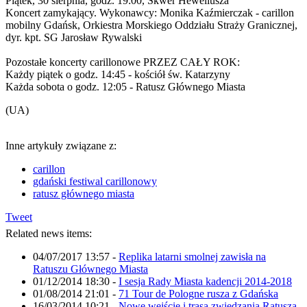
Piątek, 30 sierpnia, godz. 19:00, Skwer Heweliusza
Koncert zamykający. Wykonawcy: Monika Kaźmierczak - carillon
mobilny Gdańsk, Orkiestra Morskiego Oddziału Straży Granicznej,
dyr. kpt. SG Jarosław Rywalski
Pozostałe koncerty carillonowe PRZEZ CAŁY ROK:
Każdy piątek o godz. 14:45 - kościół św. Katarzyny
Każda sobota o godz. 12:05 - Ratusz Głównego Miasta
(UA)
Inne artykuły związane z:
carillon
gdański festiwal carillonowy
ratusz głównego miasta
Tweet
Related news items:
04/07/2017 13:57
-
Replika latarni smolnej zawisła na
Ratuszu Głównego Miasta
01/12/2014 18:30
-
I sesja Rady Miasta kadencji 2014-2018
01/08/2014 21:01
-
71 Tour de Pologne rusza z Gdańska
16/03/2014 10:21
-
Nowe wejście i trasa zwiedzania Ratusza