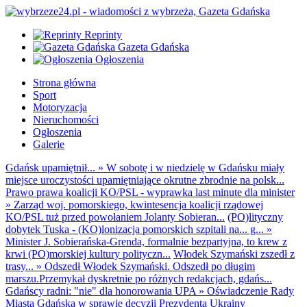
Reprinty
Gazeta Gdańska
Ogłoszenia
Strona główna
Sport
Motoryzacja
Nieruchomości
Ogłoszenia
Galerie
Gdańsk upamiętnił...
»
W sobotę i w niedzielę w Gdańsku miały
miejsce uroczystości upamiętniające okrutne zbrodnie na polsk...
Prawo prawa koalicji KO/PSL - wyprawka last minute dla minister
»
Zarząd woj. pomorskiego, kwintesencja koalicji rządowej
KO/PSL tuż przed powołaniem Jolanty Sobieran...
(PO)lityczny
dobytek Tuska - (KO)lonizacja pomorskich szpitali na... g...
»
Minister J. Sobierańska-Grenda, formalnie bezpartyjna, to krew z
krwi (PO)morskiej kultury polityczn...
Włodek Szymański zszedł z
trasy...
»
Odszedł Włodek Szymański. Odszedł po długim
marszu.Przemykał dyskretnie po różnych redakcjach, gdańs...
Gdańscy radni: "nie" dla honorowania UPA
»
Oświadczenie Rady
Miasta Gdańska w sprawie decyzji Prezydenta Ukrainy