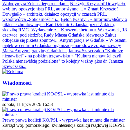
Wołodymyra Zełenskiego o nadan...
Nie żyje Krzysztof Dowgiałło,
wybitny opozycjonista PRL, autor słynnej...
»
Zmarł Krzysztof
Dowgiałło – architekt, działacz opozycji w czasach PRL,
współtwórca „Solidarności” i...
Beton twardy...
»
Informowaliśmy o
pikiecie zbuntowanych Rad Dzielnic Gdańska przed Żakiem,
siedzibą RMG. Wydarzenie z...
Kruszenie betonu
»
W czwartek, 18
czerwca, pod siedzibą Rady Miasta Gdańska (dawnego Żaku)
odbędzie się pikieta zbuntow...
Antymigracja w Gdańsk
»
W ostatni
piątek w centrum Gdańska organizacje narodowe zorganizowały
Marsz Antyemigracyjny.Gdański ...
Janusz Szewczak o "Kulturze
nienawiści" - na polskim trzęsawisku
»
"Kultura nienawiści czyli
Polska nienawiścią podzielona" to kolejny ważny głos dr. Janusza
Szewczaka...
Wiadomości
sobota, 11 lipca 2026 16:53
Prawo prawa koalicji KO/PSL - wyprawka last minute dla minister
Zarząd woj. pomorskiego, kwintesencja koalicji rządowej KO/PSL