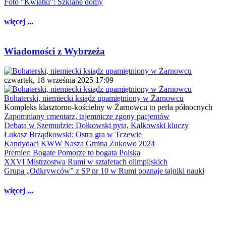
Foto "Kwiatki": Szklane domy
więcej ...
Wiadomości z Wybrzeża
czwartek, 18 września 2025 17:09
Bohaterski, niemiecki ksiądz upamiętniony w Żarnowcu
Kompleks klasztorno-kościelny w Żarnowcu to perła północnych
Zapomniany cmentarz, tajemnicze zgony pacjentów
Debata w Szemudzie: Dołkowski pyta, Kalkowski kluczy
Łukasz Brządkowski: Ostra gra w Tczewie
Kandydaci KWW Nasza Gmina Żukowo 2024
Premier: Bogate Pomorze to bogata Polska
XXVI Mistrzostwa Rumi w sztafetach olimpijskich
Grupa „Odkrywców” z SP nr 10 w Rumi poznaje tajniki nauki
więcej ...