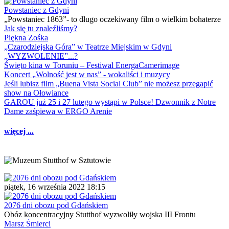
Powstaniec z Gdyni
„Powstaniec 1863”- to długo oczekiwany film o wielkim bohaterze
Jak się tu znaleźliśmy?
Piękna Zośka
„Czarodziejska Góra” w Teatrze Miejskim w Gdyni
„WYZWOLENIE”...?
Święto kina w Toruniu – Festiwal EnergaCamerimage
Koncert „Wolność jest w nas” - wokaliści i muzycy
Jeśli lubisz film „Buena Vista Social Club” nie możesz przegapić
show na Ołowiance
GAROU już 25 i 27 lutego wystąpi w Polsce! Dzwonnik z Notre
Dame zaśpiewa w ERGO Arenie
więcej ...
piątek, 16 września 2022 18:15
2076 dni obozu pod Gdańskiem
Obóz koncentracyjny Stutthof wyzwoliły wojska III Frontu
Marsz Śmierci