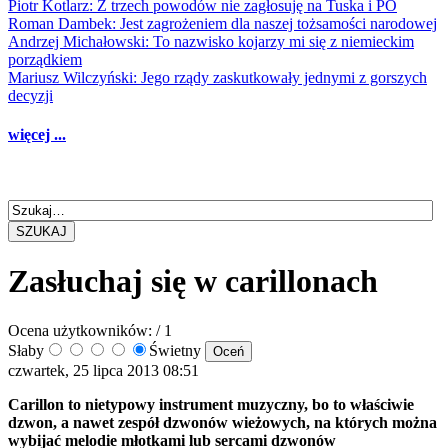
Piotr Kotlarz: Z trzech powodów nie zagłosuję na Tuska i PO
Roman Dambek: Jest zagrożeniem dla naszej tożsamości narodowej
Andrzej Michałowski: To nazwisko kojarzy mi się z niemieckim
porządkiem
Mariusz Wilczyński: Jego rządy zaskutkowały jednymi z gorszych
decyzji
więcej ...
SZUKAJ
Zasłuchaj się w carillonach
Ocena użytkowników:
/ 1
Słaby
Świetny
czwartek, 25 lipca 2013 08:51
Carillon to nietypowy instrument muzyczny, bo to właściwie
dzwon, a nawet zespół dzwonów wieżowych, na których można
wybijać melodie młotkami lub sercami dzwonów