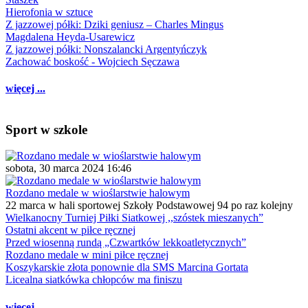
Hierofonia w sztuce
Z jazzowej półki: Dziki geniusz – Charles Mingus
Magdalena Heyda-Usarewicz
Z jazzowej półki: Nonszalancki Argentyńczyk
Zachować boskość - Wojciech Sęczawa
więcej ...
Sport w szkole
sobota, 30 marca 2024 16:46
Rozdano medale w wioślarstwie halowym
22 marca w hali sportowej Szkoły Podstawowej 94 po raz kolejny
Wielkanocny Turniej Piłki Siatkowej ,,szóstek mieszanych”
Ostatni akcent w piłce ręcznej
Przed wiosenną rundą „Czwartków lekkoatletycznych”
Rozdano medale w mini piłce ręcznej
Koszykarskie złota ponownie dla SMS Marcina Gortata
Licealna siatkówka chłopców ma finiszu
więcej ...