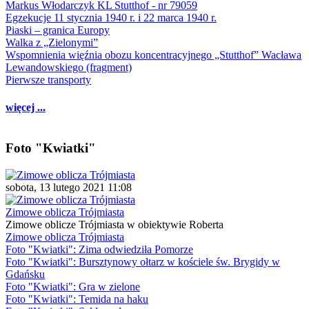
Markus Włodarczyk KL Stutthof - nr 79059
Egzekucje 11 stycznia 1940 r. i 22 marca 1940 r.
Piaski – granica Europy
Walka z „Zielonymi”
Wspomnienia więźnia obozu koncentracyjnego „Stutthof” Wacława
Lewandowskiego (fragment)
Pierwsze transporty
więcej ...
Foto "Kwiatki"
sobota, 13 lutego 2021 11:08
Zimowe oblicza Trójmiasta
Zimowe oblicze Trójmiasta w obiektywie Roberta
Zimowe oblicza Trójmiasta
Foto "Kwiatki": Zima odwiedziła Pomorze
Foto "Kwiatki": Bursztynowy ołtarz w kościele św. Brygidy w
Gdańsku
Foto "Kwiatki": Gra w zielone
Foto "Kwiatki": Temida na haku