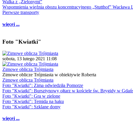
Walka z „Zielonymi”
Wspomnienia więźnia obozu koncentracyjnego „Stutthof” Wacława 
Pierwsze transporty
więcej ...
Foto "Kwiatki"
sobota, 13 lutego 2021 11:08
Zimowe oblicza Trójmiasta
Zimowe oblicze Trójmiasta w obiektywie Roberta
Zimowe oblicza Trójmiasta
Foto "Kwiatki": Zima odwiedziła Pomorze
Foto "Kwiatki": Bursztynowy ołtarz w kościele św. Brygidy w Gdań
Foto "Kwiatki": Gra w zielone
Foto "Kwiatki": Temida na haku
Foto "Kwiatki": Szklane domy
więcej ...