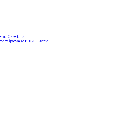
how na Ołowiance
Dame zaśpiewa w ERGO Arenie