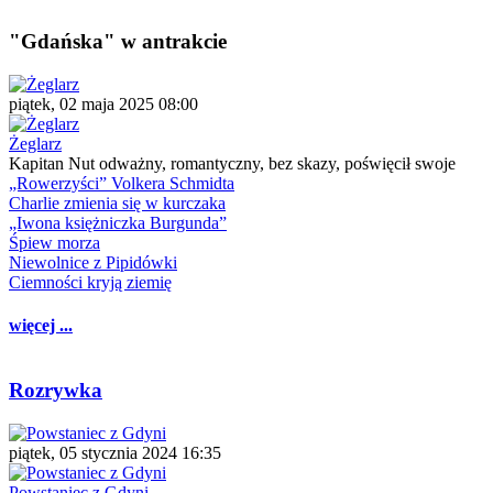
"Gdańska" w antrakcie
piątek, 02 maja 2025 08:00
Żeglarz
Kapitan Nut odważny, romantyczny, bez skazy, poświęcił swoje
„Rowerzyści” Volkera Schmidta
Charlie zmienia się w kurczaka
„Iwona księżniczka Burgunda”
Śpiew morza
Niewolnice z Pipidówki
Ciemności kryją ziemię
więcej ...
Rozrywka
piątek, 05 stycznia 2024 16:35
Powstaniec z Gdyni