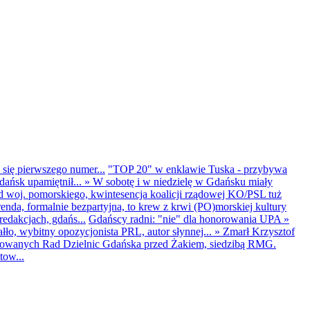
 się pierwszego numer...
"TOP 20" w enklawie Tuska - przybywa
dańsk upamiętnił...
»
W sobotę i w niedzielę w Gdańsku miały
d woj. pomorskiego, kwintesencja koalicji rządowej KO/PSL tuż
renda, formalnie bezpartyjna, to krew z krwi (PO)morskiej kultury
edakcjach, gdańs...
Gdańscy radni: "nie" dla honorowania UPA
»
ło, wybitny opozycjonista PRL, autor słynnej...
»
Zmarł Krzysztof
ntowanych Rad Dzielnic Gdańska przed Żakiem, siedzibą RMG.
tow...