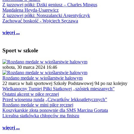
Z jazzowej półki: Dziki geniusz – Charles Mingus
Magdalena Heyda-Usarewicz
Z jazzowej półki: Nonszalancki Argentyńczyk
Zachować boskość - Wojciech Sęczawa
więcej ...
Sport w szkole
sobota, 30 marca 2024 16:46
Rozdano medale w wioślarstwie halowym
22 marca w hali sportowej Szkoły Podstawowej 94 po raz kolejny
Wielkanocny Turniej Piłki Siatkowej ,,szóstek mieszanych”
Ostatni akcent w piłce ręcznej
Przed wiosenną rundą „Czwartków lekkoatletycznych”
Rozdano medale w mini piłce ręcznej
Koszykarskie złota ponownie dla SMS Marcina Gortata
Licealna siatkówka chłopców ma finiszu
więcej ...