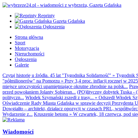
Reprinty
Gazeta Gdańska
Ogłoszenia
Strona główna
Sport
Motoryzacja
Nieruchomości
Ogłoszenia
Galerie
Czytaj historię u źródła. 45 lat "Tygodnika Solidarność"
»
Tygodnik S
"półmilionerów" na Pomorzu
»
Przy 3,4 proc. inflacji rocznej w 20
miejsce uroczystości upamiętniające okrutne zbrodnie na polsk...
Praw
przed powołaniem Jolanty Sobieran...
(PO)lityczny dobytek Tuska - (K
polityczn...
Włodek Szymański zszedł z trasy...
»
Odszedł Włodek Szy
Oświadczenie Rady Miasta Gdańska w sprawie decyzji Prezydenta U
Dowgiałło – architekt, działacz opozycji w czasach PRL, współtwórca 
Wydarzenie z...
Kruszenie betonu
»
W czwartek, 18 czerwca, pod sie
Wiadomości