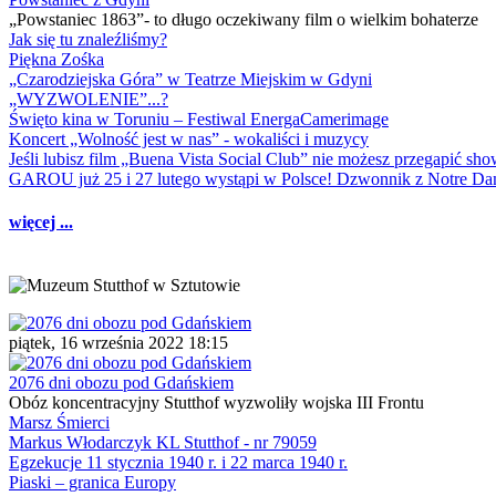
„Powstaniec 1863”- to długo oczekiwany film o wielkim bohaterze
Jak się tu znaleźliśmy?
Piękna Zośka
„Czarodziejska Góra” w Teatrze Miejskim w Gdyni
„WYZWOLENIE”...?
Święto kina w Toruniu – Festiwal EnergaCamerimage
Koncert „Wolność jest w nas” - wokaliści i muzycy
Jeśli lubisz film „Buena Vista Social Club” nie możesz przegapić s
GAROU już 25 i 27 lutego wystąpi w Polsce! Dzwonnik z Notre 
więcej ...
piątek, 16 września 2022 18:15
2076 dni obozu pod Gdańskiem
Obóz koncentracyjny Stutthof wyzwoliły wojska III Frontu
Marsz Śmierci
Markus Włodarczyk KL Stutthof - nr 79059
Egzekucje 11 stycznia 1940 r. i 22 marca 1940 r.
Piaski – granica Europy