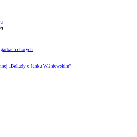
zu
ej
. garbach chorych
ynnej „Ballady o Janku Wiśniewskim”