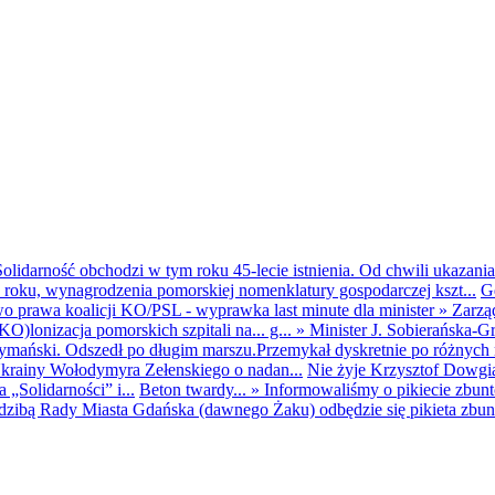
olidarność obchodzi w tym roku 45-lecie istnienia. Od chwili ukazania
25 roku, wynagrodzenia pomorskiej nomenklatury gospodarczej kszt...
G
o prawa koalicji KO/PSL - wyprawka last minute dla minister
»
Zarzą
O)lonizacja pomorskich szpitali na... g...
»
Minister J. Sobierańska-G
mański. Odszedł po długim marszu.Przemykał dyskretnie po różnych r
krainy Wołodymyra Zełenskiego o nadan...
Nie żyje Krzysztof Dowgiał
„Solidarności” i...
Beton twardy...
»
Informowaliśmy o pikiecie zbu
dzibą Rady Miasta Gdańska (dawnego Żaku) odbędzie się pikieta zbun