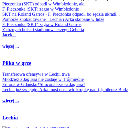
Pieczonka (SKT) odpadł w Wimbledonie, ale...
F. Pieczonka (SKT) zagra w Wimbledonie
SKT na Roland Garros - F. Pieczonka odpadł, bo sędzia ukradł...
Pomorze znokautowane - Lechia i Arka skopane w lidze
F. Pieczonka (SKT) zagra w Roland Garros
Z różnych boisk i stadionów Jerzego Geberta
Jacek...
więcej ...
Piłka w grze
Transferowa ofensywa w Lechii trwa
Młodzież z Jaguara nie zostaje w Trójmieście
Europa w Gdańsku*Stracona szansa Jaguara?
Lechia już świętuje, Arka musi postawić kropkę nad i, jubileusz Bud
więcej ...
Lechia