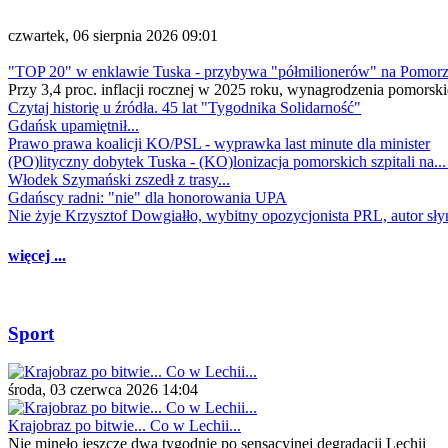
czwartek, 06 sierpnia 2026 09:01
"TOP 20" w enklawie Tuska - przybywa "półmilionerów" na Pomor
Przy 3,4 proc. inflacji rocznej w 2025 roku, wynagrodzenia pomorski
Czytaj historię u źródła. 45 lat "Tygodnika Solidarność"
Gdańsk upamiętnił...
Prawo prawa koalicji KO/PSL - wyprawka last minute dla minister
(PO)lityczny dobytek Tuska - (KO)lonizacja pomorskich szpitali na..
Włodek Szymański zszedł z trasy...
Gdańscy radni: "nie" dla honorowania UPA
Nie żyje Krzysztof Dowgiałło, wybitny opozycjonista PRL, autor sł
więcej ...
Sport
środa, 03 czerwca 2026 14:04
Krajobraz po bitwie... Co w Lechii...
Nie minęło jeszcze dwa tygodnie po sensacyjnej degradacji Lechii