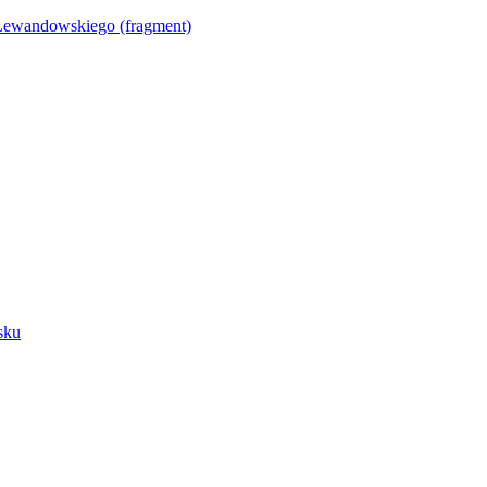
Lewandowskiego (fragment)
sku