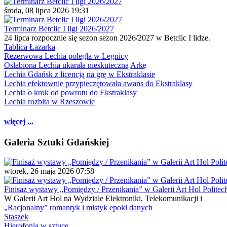
środa, 08 lipca 2026 19:31
Terminarz Betclic I ligi 2026/2027
24 lipca rozpocznie się sezon sezon 2026/2027 w Betclic I lidze.
Tablica Łazarka
Rezerwowa Lechia poległa w Legnicy
Osłabiona Lechia ukarała nieskuteczną Arkę
Lechia Gdańsk z licencją na grę w Ekstraklasie
Lechia efektownie przypieczętowała awans do Ekstraklasy
Lechia o krok od powrotu do Ekstraklasy
Lechia rozbita w Rzeszowie
więcej ...
Galeria Sztuki Gdańskiej
wtorek, 26 maja 2026 07:58
Finisaż wystawy „Pomiędzy / Przenikania” w Galerii Art Hol Politec
W Galerii Art Hol na Wydziale Elektroniki, Telekomunikacji i
„Racjonalny” romantyk i mistyk epoki danych
Staszek
Hierofonia w sztuce