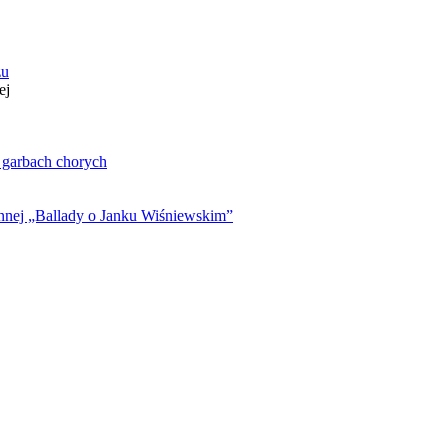
zu
ej
. garbach chorych
ynnej „Ballady o Janku Wiśniewskim”