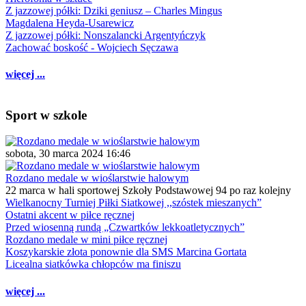
Z jazzowej półki: Dziki geniusz – Charles Mingus
Magdalena Heyda-Usarewicz
Z jazzowej półki: Nonszalancki Argentyńczyk
Zachować boskość - Wojciech Sęczawa
więcej ...
Sport w szkole
sobota, 30 marca 2024 16:46
Rozdano medale w wioślarstwie halowym
22 marca w hali sportowej Szkoły Podstawowej 94 po raz kolejny
Wielkanocny Turniej Piłki Siatkowej ,,szóstek mieszanych”
Ostatni akcent w piłce ręcznej
Przed wiosenną rundą „Czwartków lekkoatletycznych”
Rozdano medale w mini piłce ręcznej
Koszykarskie złota ponownie dla SMS Marcina Gortata
Licealna siatkówka chłopców ma finiszu
więcej ...