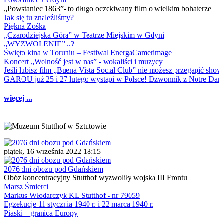
„Powstaniec 1863”- to długo oczekiwany film o wielkim bohaterze
Jak się tu znaleźliśmy?
Piękna Zośka
„Czarodziejska Góra” w Teatrze Miejskim w Gdyni
„WYZWOLENIE”...?
Święto kina w Toruniu – Festiwal EnergaCamerimage
Koncert „Wolność jest w nas” - wokaliści i muzycy
Jeśli lubisz film „Buena Vista Social Club” nie możesz przegapić s
GAROU już 25 i 27 lutego wystąpi w Polsce! Dzwonnik z Notre 
więcej ...
piątek, 16 września 2022 18:15
2076 dni obozu pod Gdańskiem
Obóz koncentracyjny Stutthof wyzwoliły wojska III Frontu
Marsz Śmierci
Markus Włodarczyk KL Stutthof - nr 79059
Egzekucje 11 stycznia 1940 r. i 22 marca 1940 r.
Piaski – granica Europy