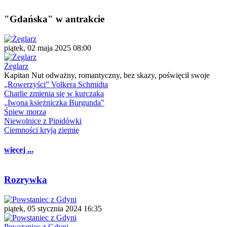
"Gdańska" w antrakcie
piątek, 02 maja 2025 08:00
Żeglarz
Kapitan Nut odważny, romantyczny, bez skazy, poświęcił swoje
„Rowerzyści” Volkera Schmidta
Charlie zmienia się w kurczaka
„Iwona księżniczka Burgunda”
Śpiew morza
Niewolnice z Pipidówki
Ciemności kryją ziemię
więcej ...
Rozrywka
piątek, 05 stycznia 2024 16:35
Powstaniec z Gdyni