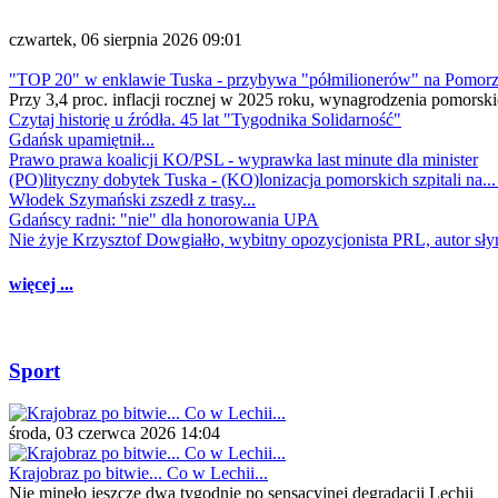
czwartek, 06 sierpnia 2026 09:01
"TOP 20" w enklawie Tuska - przybywa "półmilionerów" na Pomor
Przy 3,4 proc. inflacji rocznej w 2025 roku, wynagrodzenia pomorski
Czytaj historię u źródła. 45 lat "Tygodnika Solidarność"
Gdańsk upamiętnił...
Prawo prawa koalicji KO/PSL - wyprawka last minute dla minister
(PO)lityczny dobytek Tuska - (KO)lonizacja pomorskich szpitali na..
Włodek Szymański zszedł z trasy...
Gdańscy radni: "nie" dla honorowania UPA
Nie żyje Krzysztof Dowgiałło, wybitny opozycjonista PRL, autor sł
więcej ...
Sport
środa, 03 czerwca 2026 14:04
Krajobraz po bitwie... Co w Lechii...
Nie minęło jeszcze dwa tygodnie po sensacyjnej degradacji Lechii