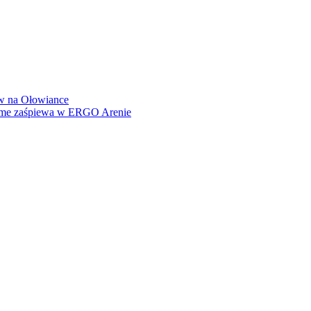
how na Ołowiance
Dame zaśpiewa w ERGO Arenie