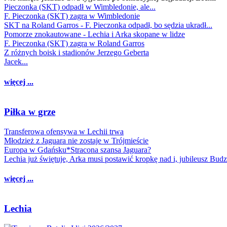
Pieczonka (SKT) odpadł w Wimbledonie, ale...
F. Pieczonka (SKT) zagra w Wimbledonie
SKT na Roland Garros - F. Pieczonka odpadł, bo sędzia ukradł...
Pomorze znokautowane - Lechia i Arka skopane w lidze
F. Pieczonka (SKT) zagra w Roland Garros
Z różnych boisk i stadionów Jerzego Geberta
Jacek...
więcej ...
Piłka w grze
Transferowa ofensywa w Lechii trwa
Młodzież z Jaguara nie zostaje w Trójmieście
Europa w Gdańsku*Stracona szansa Jaguara?
Lechia już świętuje, Arka musi postawić kropkę nad i, jubileusz Bud
więcej ...
Lechia