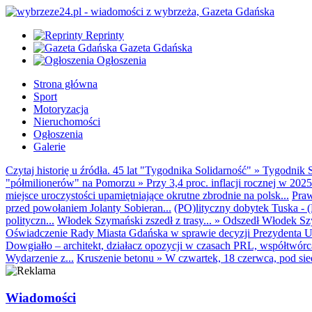
Reprinty
Gazeta Gdańska
Ogłoszenia
Strona główna
Sport
Motoryzacja
Nieruchomości
Ogłoszenia
Galerie
Czytaj historię u źródła. 45 lat "Tygodnika Solidarność"
»
Tygodnik S
"półmilionerów" na Pomorzu
»
Przy 3,4 proc. inflacji rocznej w 20
miejsce uroczystości upamiętniające okrutne zbrodnie na polsk...
Praw
przed powołaniem Jolanty Sobieran...
(PO)lityczny dobytek Tuska - (K
polityczn...
Włodek Szymański zszedł z trasy...
»
Odszedł Włodek Szy
Oświadczenie Rady Miasta Gdańska w sprawie decyzji Prezydenta U
Dowgiałło – architekt, działacz opozycji w czasach PRL, współtwórca 
Wydarzenie z...
Kruszenie betonu
»
W czwartek, 18 czerwca, pod sie
Wiadomości