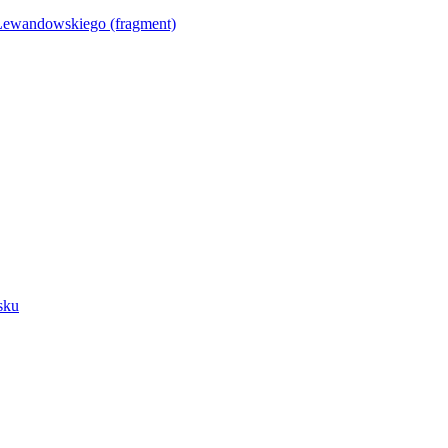
Lewandowskiego (fragment)
sku