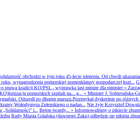
olidarność obchodzi w tym roku 45-lecie istnienia. Od chwili ukazania
25 roku, wynagrodzenia pomorskiej nomenklatury gospodarczej kszt...
G
o prawa koalicji KO/PSL - wyprawka last minute dla minister
»
Zarzą
O)lonizacja pomorskich szpitali na... g...
»
Minister J. Sobierańska-G
mański. Odszedł po długim marszu.Przemykał dyskretnie po różnych r
krainy Wołodymyra Zełenskiego o nadan...
Nie żyje Krzysztof Dowgiał
„Solidarności” i...
Beton twardy...
»
Informowaliśmy o pikiecie zbu
dzibą Rady Miasta Gdańska (dawnego Żaku) odbędzie się pikieta zbun