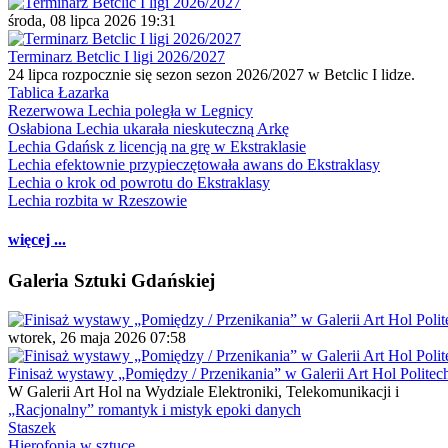
środa, 08 lipca 2026 19:31
Terminarz Betclic I ligi 2026/2027
24 lipca rozpocznie się sezon sezon 2026/2027 w Betclic I lidze.
Tablica Łazarka
Rezerwowa Lechia poległa w Legnicy
Osłabiona Lechia ukarała nieskuteczną Arkę
Lechia Gdańsk z licencją na grę w Ekstraklasie
Lechia efektownie przypieczętowała awans do Ekstraklasy
Lechia o krok od powrotu do Ekstraklasy
Lechia rozbita w Rzeszowie
więcej ...
Galeria Sztuki Gdańskiej
wtorek, 26 maja 2026 07:58
Finisaż wystawy „Pomiędzy / Przenikania” w Galerii Art Hol Politec
W Galerii Art Hol na Wydziale Elektroniki, Telekomunikacji i
„Racjonalny” romantyk i mistyk epoki danych
Staszek
Hierofonia w sztuce