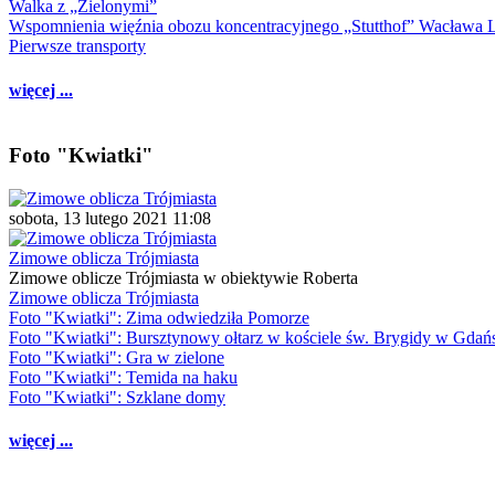
Walka z „Zielonymi”
Wspomnienia więźnia obozu koncentracyjnego „Stutthof” Wacława 
Pierwsze transporty
więcej ...
Foto "Kwiatki"
sobota, 13 lutego 2021 11:08
Zimowe oblicza Trójmiasta
Zimowe oblicze Trójmiasta w obiektywie Roberta
Zimowe oblicza Trójmiasta
Foto "Kwiatki": Zima odwiedziła Pomorze
Foto "Kwiatki": Bursztynowy ołtarz w kościele św. Brygidy w Gdań
Foto "Kwiatki": Gra w zielone
Foto "Kwiatki": Temida na haku
Foto "Kwiatki": Szklane domy
więcej ...