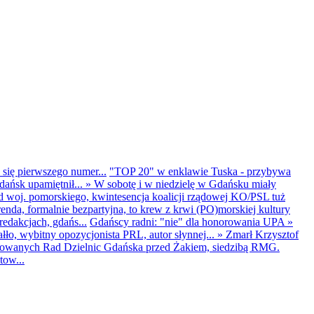
 się pierwszego numer...
"TOP 20" w enklawie Tuska - przybywa
dańsk upamiętnił...
»
W sobotę i w niedzielę w Gdańsku miały
d woj. pomorskiego, kwintesencja koalicji rządowej KO/PSL tuż
renda, formalnie bezpartyjna, to krew z krwi (PO)morskiej kultury
edakcjach, gdańs...
Gdańscy radni: "nie" dla honorowania UPA
»
ło, wybitny opozycjonista PRL, autor słynnej...
»
Zmarł Krzysztof
ntowanych Rad Dzielnic Gdańska przed Żakiem, siedzibą RMG.
tow...