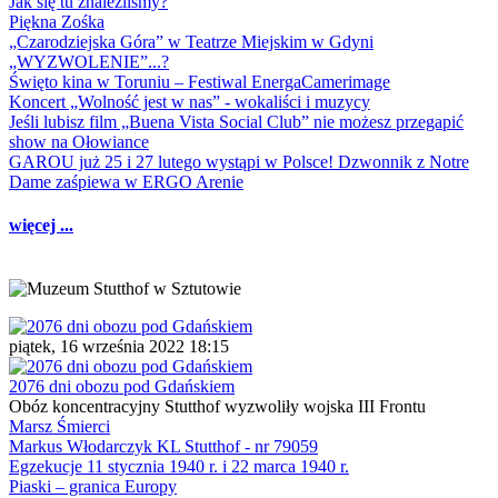
Jak się tu znaleźliśmy?
Piękna Zośka
„Czarodziejska Góra” w Teatrze Miejskim w Gdyni
„WYZWOLENIE”...?
Święto kina w Toruniu – Festiwal EnergaCamerimage
Koncert „Wolność jest w nas” - wokaliści i muzycy
Jeśli lubisz film „Buena Vista Social Club” nie możesz przegapić
show na Ołowiance
GAROU już 25 i 27 lutego wystąpi w Polsce! Dzwonnik z Notre
Dame zaśpiewa w ERGO Arenie
więcej ...
piątek, 16 września 2022 18:15
2076 dni obozu pod Gdańskiem
Obóz koncentracyjny Stutthof wyzwoliły wojska III Frontu
Marsz Śmierci
Markus Włodarczyk KL Stutthof - nr 79059
Egzekucje 11 stycznia 1940 r. i 22 marca 1940 r.
Piaski – granica Europy