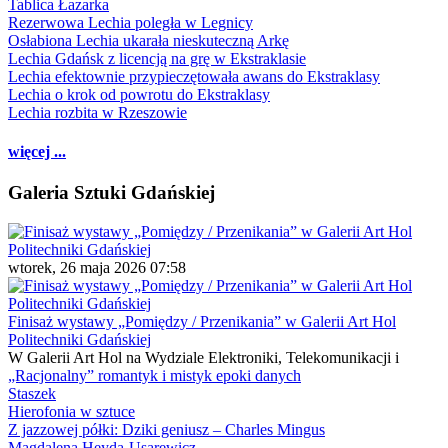
Tablica Łazarka
Rezerwowa Lechia poległa w Legnicy
Osłabiona Lechia ukarała nieskuteczną Arkę
Lechia Gdańsk z licencją na grę w Ekstraklasie
Lechia efektownie przypieczętowała awans do Ekstraklasy
Lechia o krok od powrotu do Ekstraklasy
Lechia rozbita w Rzeszowie
więcej ...
Galeria Sztuki Gdańskiej
wtorek, 26 maja 2026 07:58
Finisaż wystawy „Pomiędzy / Przenikania” w Galerii Art Hol
Politechniki Gdańskiej
W Galerii Art Hol na Wydziale Elektroniki, Telekomunikacji i
„Racjonalny” romantyk i mistyk epoki danych
Staszek
Hierofonia w sztuce
Z jazzowej półki: Dziki geniusz – Charles Mingus
Magdalena Heyda-Usarewicz