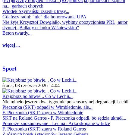
(PO)lityczny dobytek Tuska - (KO)lonizacja pomorskich szpitali
na... garbach chorych
Włodek Szymański zszedł z trasy...
Gdańscy radni: "nie" dla honorowania UPA
Nie żyje Krzysztof Dowgiałło, wybitny opozycjonista PRL, autor
słynnej „Ballady o Janku Wiśniewskim”
Beton twardy...
więcej ...
Sport
środa, 03 czerwca 2026 14:04
Krajobraz po bitwie... Co w Lechii...
Nie minęło jeszcze dwa tygodnie po sensacyjnej degradacji Lechii
Pieczonka (SKT) odpadł w Wimbledonie, ale...
F. Pieczonka (SKT) zagra w Wimbledonie
SKT na Roland Garros - F. Pieczonka odpadł, bo sędzia ukradł...
Pomorze znokautowane - Lechia i Arka skopane w lidze
F. Pieczonka (SKT) zagra w Roland Garros
Z różnych boisk i stadionów Jerzego Geberta