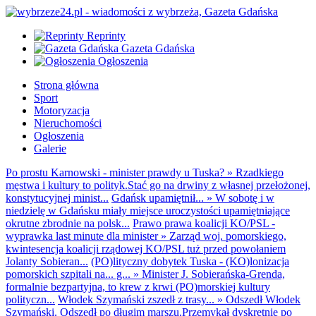
Reprinty
Gazeta Gdańska
Ogłoszenia
Strona główna
Sport
Motoryzacja
Nieruchomości
Ogłoszenia
Galerie
Po prostu Karnowski - minister prawdy u Tuska?
»
Rzadkiego
męstwa i kultury to polityk.Stać go na drwiny z własnej przełożonej,
konstytucyjnej minist...
Gdańsk upamiętnił...
»
W sobotę i w
niedzielę w Gdańsku miały miejsce uroczystości upamiętniające
okrutne zbrodnie na polsk...
Prawo prawa koalicji KO/PSL -
wyprawka last minute dla minister
»
Zarząd woj. pomorskiego,
kwintesencja koalicji rządowej KO/PSL tuż przed powołaniem
Jolanty Sobieran...
(PO)lityczny dobytek Tuska - (KO)lonizacja
pomorskich szpitali na... g...
»
Minister J. Sobierańska-Grenda,
formalnie bezpartyjna, to krew z krwi (PO)morskiej kultury
polityczn...
Włodek Szymański zszedł z trasy...
»
Odszedł Włodek
Szymański. Odszedł po długim marszu.Przemykał dyskretnie po