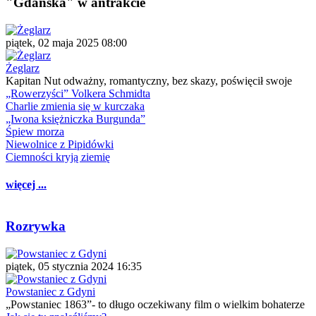
"Gdańska" w antrakcie
piątek, 02 maja 2025 08:00
Żeglarz
Kapitan Nut odważny, romantyczny, bez skazy, poświęcił swoje
„Rowerzyści” Volkera Schmidta
Charlie zmienia się w kurczaka
„Iwona księżniczka Burgunda”
Śpiew morza
Niewolnice z Pipidówki
Ciemności kryją ziemię
więcej ...
Rozrywka
piątek, 05 stycznia 2024 16:35
Powstaniec z Gdyni
„Powstaniec 1863”- to długo oczekiwany film o wielkim bohaterze