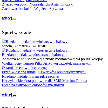
Z jazzowej półki: Nonszalancki Argentyńczyk
Zachować boskość - Wojciech Sęczawa
więcej ...
Sport w szkole
sobota, 30 marca 2024 16:46
Rozdano medale w wioślarstwie halowym
22 marca w hali sportowej Szkoły Podstawowej 94 po raz kolejny
Wielkanocny Turniej Piłki Siatkowej ,,szóstek mieszanych”
Ostatni akcent w piłce ręcznej
Przed wiosenną rundą „Czwartków lekkoatletycznych”
Rozdano medale w mini piłce ręcznej
Koszykarskie złota ponownie dla SMS Marcina Gortata
Licealna siatkówka chłopców ma finiszu
więcej ...