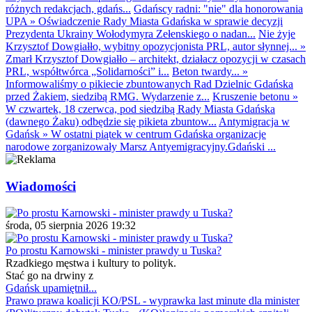
różnych redakcjach, gdańs...
Gdańscy radni: "nie" dla honorowania
UPA
»
Oświadczenie Rady Miasta Gdańska w sprawie decyzji
Prezydenta Ukrainy Wołodymyra Zełenskiego o nadan...
Nie żyje
Krzysztof Dowgiałło, wybitny opozycjonista PRL, autor słynnej...
»
Zmarł Krzysztof Dowgiałło – architekt, działacz opozycji w czasach
PRL, współtwórca „Solidarności” i...
Beton twardy...
»
Informowaliśmy o pikiecie zbuntowanych Rad Dzielnic Gdańska
przed Żakiem, siedzibą RMG. Wydarzenie z...
Kruszenie betonu
»
W czwartek, 18 czerwca, pod siedzibą Rady Miasta Gdańska
(dawnego Żaku) odbędzie się pikieta zbuntow...
Antymigracja w
Gdańsk
»
W ostatni piątek w centrum Gdańska organizacje
narodowe zorganizowały Marsz Antyemigracyjny.Gdański ...
Wiadomości
środa, 05 sierpnia 2026 19:32
Po prostu Karnowski - minister prawdy u Tuska?
Rzadkiego męstwa i kultury to polityk.
Stać go na drwiny z
Gdańsk upamiętnił...
Prawo prawa koalicji KO/PSL - wyprawka last minute dla minister