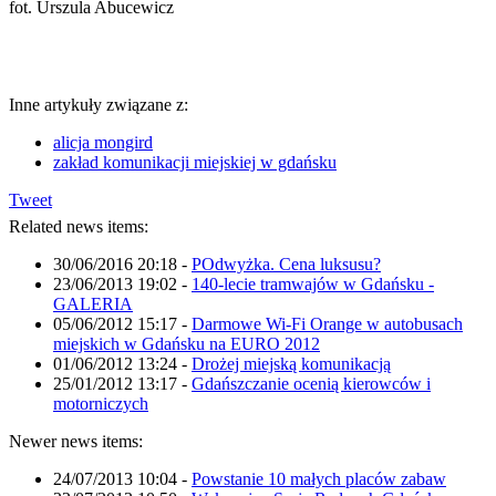
fot. Urszula Abucewicz
Inne artykuły związane z:
alicja mongird
zakład komunikacji miejskiej w gdańsku
Tweet
Related news items:
30/06/2016 20:18
-
POdwyżka. Cena luksusu?
23/06/2013 19:02
-
140-lecie tramwajów w Gdańsku -
GALERIA
05/06/2012 15:17
-
Darmowe Wi-Fi Orange w autobusach
miejskich w Gdańsku na EURO 2012
01/06/2012 13:24
-
Drożej miejską komunikacją
25/01/2012 13:17
-
Gdańszczanie ocenią kierowców i
motorniczych
Newer news items:
24/07/2013 10:04
-
Powstanie 10 małych placów zabaw