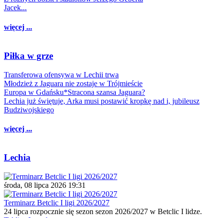
Jacek...
więcej ...
Piłka w grze
Transferowa ofensywa w Lechii trwa
Młodzież z Jaguara nie zostaje w Trójmieście
Europa w Gdańsku*Stracona szansa Jaguara?
Lechia już świętuje, Arka musi postawić kropkę nad i, jubileusz
Budziwojskiego
więcej ...
Lechia
środa, 08 lipca 2026 19:31
Terminarz Betclic I ligi 2026/2027
24 lipca rozpocznie się sezon sezon 2026/2027 w Betclic I lidze.