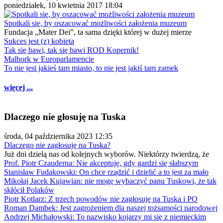
poniedziałek, 10 kwietnia 2017 18:04
Spotkali się, by oszacować możliwości założenia muzeum
Fundacja „Mater Dei”, ta sama dzięki której w dużej mierze
Sukces jest (z) kobietą
Tak się bawi, tak się bawi ROD Kopernik!
Malbork w Europarlamencie
To nie jest jakieś tam miasto, to nie jest jakiś tam zamek
więcej ...
Dlaczego nie głosuję na Tuska
środa, 04 października 2023 12:35
Dlaczego nie zagłosuję na Tuska?
Już dni dzielą nas od kolejnych wyborów. Niektórzy twierdzą, że
Prof. Piotr Czauderna: Nie akceptuję, gdy gardzi się słabszym
Stanisław Fudakowski: On chce rządzić i dzielić a to jest za mało
Mikołaj Jacek Kujawian: nie mogę wybaczyć panu Tuskowi, że tak
skłócił Polaków
Piotr Kotlarz: Z trzech powodów nie zagłosuję na Tuska i PO
Roman Dambek: Jest zagrożeniem dla naszej tożsamości narodowej
Andrzej Michałowski: To nazwisko kojarzy mi się z niemieckim