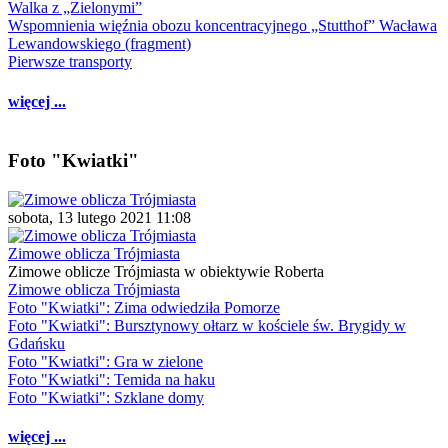
Walka z „Zielonymi”
Wspomnienia więźnia obozu koncentracyjnego „Stutthof” Wacława
Lewandowskiego (fragment)
Pierwsze transporty
więcej ...
Foto "Kwiatki"
sobota, 13 lutego 2021 11:08
Zimowe oblicza Trójmiasta
Zimowe oblicze Trójmiasta w obiektywie Roberta
Zimowe oblicza Trójmiasta
Foto "Kwiatki": Zima odwiedziła Pomorze
Foto "Kwiatki": Bursztynowy ołtarz w kościele św. Brygidy w
Gdańsku
Foto "Kwiatki": Gra w zielone
Foto "Kwiatki": Temida na haku
Foto "Kwiatki": Szklane domy
więcej ...