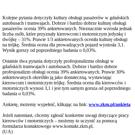
Kolejne pytania dotyczyły kultury obsługi pasażerów w gdańskich
autobusach i tramwajach. Dobrze i bardzo dobrze kulturę obsługi
pasażerów ocenia 39% ankietowanych. Nieznacznie wzrosła jednak
liczba osób, które przyznały kierowcom i motorniczym jedynkę i
dwójkę – 31%. Prawie 1/3 ankietowanych oceniła kulturę obsługi
na trójkę. Średnia ocena dla prowadzących pojazd wyniosła 3,1.
Wynik gorszy od poprzedniego badania o 0,03%.
Ostatnie dwa pytania dotyczyły profesjonalizmu obsługi w
gdańskich tramwajach i autobusach. Dobrze i bardzo dobrze
profesjonalizm obsługi ocenia 39% ankietowanych. Prawie 30%
ankietowanych określiło ją jako dostateczną, wystawiając
kierowcom i motorniczym trójkę. Średnia ocena dla kierowców i
motorniczych wynosi 3,1 i jest tym samym gorsza od poprzedniego
badania o 0,03%.
Ankietę, możemy wypełnić, klikając na link:
www.zkm.pl/ankieta
Jeżeli natomiast, chcemy zgłosić konkretne uwagi dotyczące pracy
kierowców i motorniczych – możemy to uczynić za pomocą
formularza kontaktowego www.kontakt.zkm.pl.
(UA)