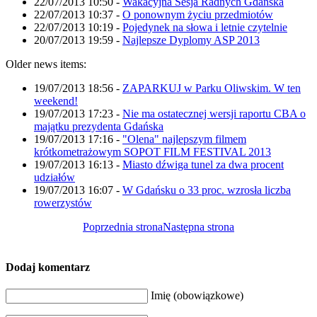
22/07/2013 10:50
-
Wakacyjna Sesja Radnych Gdańska
22/07/2013 10:37
-
O ponownym życiu przedmiotów
22/07/2013 10:19
-
Pojedynek na słowa i letnie czytelnie
20/07/2013 19:59
-
Najlepsze Dyplomy ASP 2013
Older news items:
19/07/2013 18:56
-
ZAPARKUJ w Parku Oliwskim. W ten
weekend!
19/07/2013 17:23
-
Nie ma ostatecznej wersji raportu CBA o
majątku prezydenta Gdańska
19/07/2013 17:16
-
"Olena" najlepszym filmem
krótkometrażowym SOPOT FILM FESTIVAL 2013
19/07/2013 16:13
-
Miasto dźwiga tunel za dwa procent
udziałów
19/07/2013 16:07
-
W Gdańsku o 33 proc. wzrosła liczba
rowerzystów
Poprzednia strona
Następna strona
Dodaj komentarz
Imię (obowiązkowe)