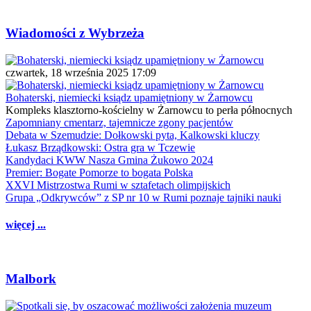
Wiadomości z Wybrzeża
czwartek, 18 września 2025 17:09
Bohaterski, niemiecki ksiądz upamiętniony w Żarnowcu
Kompleks klasztorno-kościelny w Żarnowcu to perła północnych
Zapomniany cmentarz, tajemnicze zgony pacjentów
Debata w Szemudzie: Dołkowski pyta, Kalkowski kluczy
Łukasz Brządkowski: Ostra gra w Tczewie
Kandydaci KWW Nasza Gmina Żukowo 2024
Premier: Bogate Pomorze to bogata Polska
XXVI Mistrzostwa Rumi w sztafetach olimpijskich
Grupa „Odkrywców” z SP nr 10 w Rumi poznaje tajniki nauki
więcej ...
Malbork