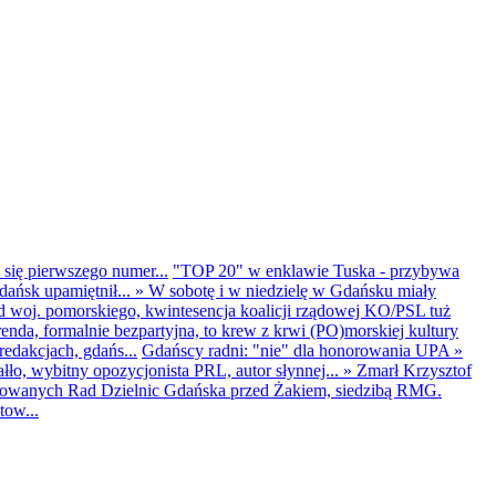
 się pierwszego numer...
"TOP 20" w enklawie Tuska - przybywa
dańsk upamiętnił...
»
W sobotę i w niedzielę w Gdańsku miały
d woj. pomorskiego, kwintesencja koalicji rządowej KO/PSL tuż
renda, formalnie bezpartyjna, to krew z krwi (PO)morskiej kultury
edakcjach, gdańs...
Gdańscy radni: "nie" dla honorowania UPA
»
ło, wybitny opozycjonista PRL, autor słynnej...
»
Zmarł Krzysztof
ntowanych Rad Dzielnic Gdańska przed Żakiem, siedzibą RMG.
tow...