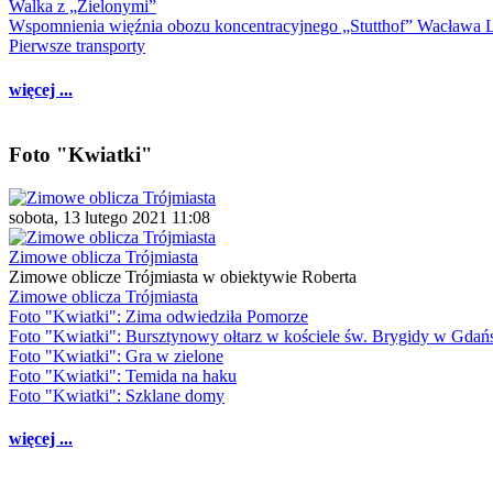
Walka z „Zielonymi”
Wspomnienia więźnia obozu koncentracyjnego „Stutthof” Wacława 
Pierwsze transporty
więcej ...
Foto "Kwiatki"
sobota, 13 lutego 2021 11:08
Zimowe oblicza Trójmiasta
Zimowe oblicze Trójmiasta w obiektywie Roberta
Zimowe oblicza Trójmiasta
Foto "Kwiatki": Zima odwiedziła Pomorze
Foto "Kwiatki": Bursztynowy ołtarz w kościele św. Brygidy w Gdań
Foto "Kwiatki": Gra w zielone
Foto "Kwiatki": Temida na haku
Foto "Kwiatki": Szklane domy
więcej ...