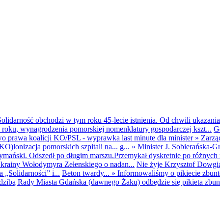
olidarność obchodzi w tym roku 45-lecie istnienia. Od chwili ukazania
25 roku, wynagrodzenia pomorskiej nomenklatury gospodarczej kszt...
G
o prawa koalicji KO/PSL - wyprawka last minute dla minister
»
Zarzą
O)lonizacja pomorskich szpitali na... g...
»
Minister J. Sobierańska-G
mański. Odszedł po długim marszu.Przemykał dyskretnie po różnych r
krainy Wołodymyra Zełenskiego o nadan...
Nie żyje Krzysztof Dowgiał
„Solidarności” i...
Beton twardy...
»
Informowaliśmy o pikiecie zbu
dzibą Rady Miasta Gdańska (dawnego Żaku) odbędzie się pikieta zbun