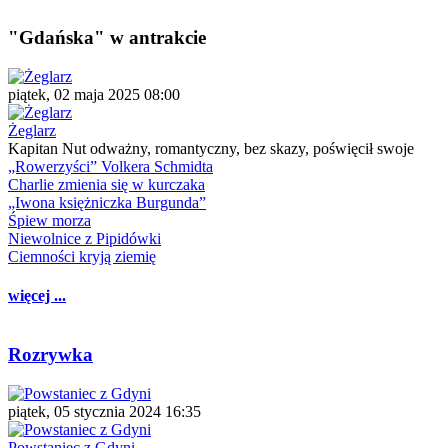
"Gdańska" w antrakcie
piątek, 02 maja 2025 08:00
Żeglarz
Kapitan Nut odważny, romantyczny, bez skazy, poświęcił swoje
„Rowerzyści” Volkera Schmidta
Charlie zmienia się w kurczaka
„Iwona księżniczka Burgunda”
Śpiew morza
Niewolnice z Pipidówki
Ciemności kryją ziemię
więcej ...
Rozrywka
piątek, 05 stycznia 2024 16:35
Powstaniec z Gdyni