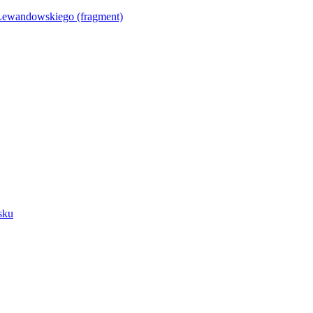
Lewandowskiego (fragment)
sku