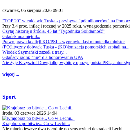
czwartek, 06 sierpnia 2026 09:01
"TOP 20" w enklawie Tuska - przybywa "półmilionerów" na Pomor
Przy 3,4 proc. inflacji rocznej w 2025 roku, wynagrodzenia pomorski
Czytaj historię u źródła. 45 lat "Tygodnika Solidarność"
Gdańsk upamiętnił...
Prawo prawa koalicji KO/PSL - wyprawka last minute dla minister
(PO)lityczny dobytek Tuska - (KO)lonizacja pomorskich szpitali na..
Włodek Szymański zszedł z trasy...
Gdańscy radni: "nie" dla honorowania UPA
Nie żyje Krzysztof Dowgiałło, wybitny opozycjonista PRL, autor sł
więcej ...
Sport
środa, 03 czerwca 2026 14:04
Krajobraz po bitwie... Co w Lechii...
Nie minęło jeszcze dwa tygodnie po sensacyjnej degradacji Lechii