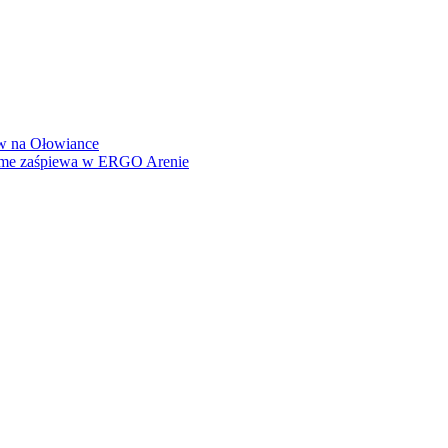
how na Ołowiance
Dame zaśpiewa w ERGO Arenie