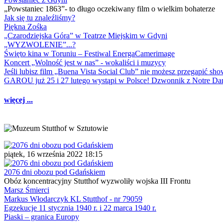
„Powstaniec 1863”- to długo oczekiwany film o wielkim bohaterze
Jak się tu znaleźliśmy?
Piękna Zośka
„Czarodziejska Góra” w Teatrze Miejskim w Gdyni
„WYZWOLENIE”...?
Święto kina w Toruniu – Festiwal EnergaCamerimage
Koncert „Wolność jest w nas” - wokaliści i muzycy
Jeśli lubisz film „Buena Vista Social Club” nie możesz przegapić s
GAROU już 25 i 27 lutego wystąpi w Polsce! Dzwonnik z Notre 
więcej ...
piątek, 16 września 2022 18:15
2076 dni obozu pod Gdańskiem
Obóz koncentracyjny Stutthof wyzwoliły wojska III Frontu
Marsz Śmierci
Markus Włodarczyk KL Stutthof - nr 79059
Egzekucje 11 stycznia 1940 r. i 22 marca 1940 r.
Piaski – granica Europy