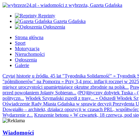
Reprinty
Gazeta Gdańska
Ogłoszenia
Strona główna
Sport
Motoryzacja
Nieruchomości
Ogłoszenia
Galerie
Czytaj historię u źródła. 45 lat "Tygodnika Solidarność"
»
Tygodnik S
"półmilionerów" na Pomorzu
»
Przy 3,4 proc. inflacji rocznej w 20
miejsce uroczystości upamiętniające okrutne zbrodnie na polsk...
Praw
przed powołaniem Jolanty Sobieran...
(PO)lityczny dobytek Tuska - (K
polityczn...
Włodek Szymański zszedł z trasy...
»
Odszedł Włodek Szy
Oświadczenie Rady Miasta Gdańska w sprawie decyzji Prezydenta U
Dowgiałło – architekt, działacz opozycji w czasach PRL, współtwórca 
Wydarzenie z...
Kruszenie betonu
»
W czwartek, 18 czerwca, pod sie
Wiadomości