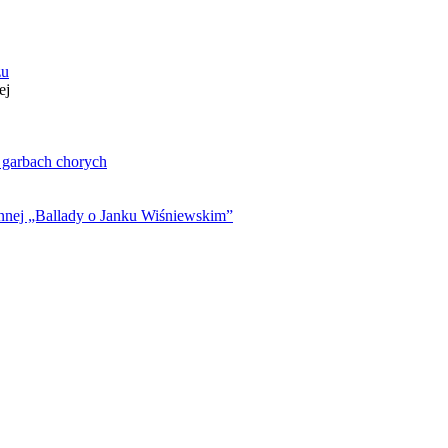
zu
ej
. garbach chorych
ynnej „Ballady o Janku Wiśniewskim”