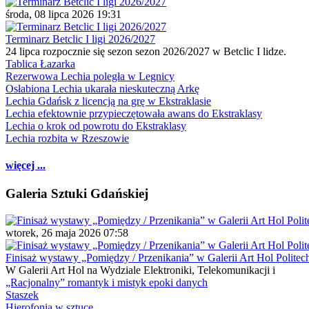
środa, 08 lipca 2026 19:31
Terminarz Betclic I ligi 2026/2027
24 lipca rozpocznie się sezon sezon 2026/2027 w Betclic I lidze.
Tablica Łazarka
Rezerwowa Lechia poległa w Legnicy
Osłabiona Lechia ukarała nieskuteczną Arkę
Lechia Gdańsk z licencją na grę w Ekstraklasie
Lechia efektownie przypieczętowała awans do Ekstraklasy
Lechia o krok od powrotu do Ekstraklasy
Lechia rozbita w Rzeszowie
więcej ...
Galeria Sztuki Gdańskiej
wtorek, 26 maja 2026 07:58
Finisaż wystawy „Pomiędzy / Przenikania” w Galerii Art Hol Politec
W Galerii Art Hol na Wydziale Elektroniki, Telekomunikacji i
„Racjonalny” romantyk i mistyk epoki danych
Staszek
Hierofonia w sztuce