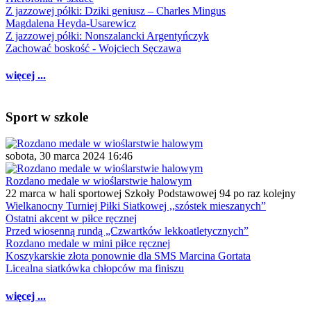
Z jazzowej półki: Dziki geniusz – Charles Mingus
Magdalena Heyda-Usarewicz
Z jazzowej półki: Nonszalancki Argentyńczyk
Zachować boskość - Wojciech Sęczawa
więcej ...
Sport w szkole
sobota, 30 marca 2024 16:46
Rozdano medale w wioślarstwie halowym
22 marca w hali sportowej Szkoły Podstawowej 94 po raz kolejny
Wielkanocny Turniej Piłki Siatkowej ,,szóstek mieszanych”
Ostatni akcent w piłce ręcznej
Przed wiosenną rundą „Czwartków lekkoatletycznych”
Rozdano medale w mini piłce ręcznej
Koszykarskie złota ponownie dla SMS Marcina Gortata
Licealna siatkówka chłopców ma finiszu
więcej ...