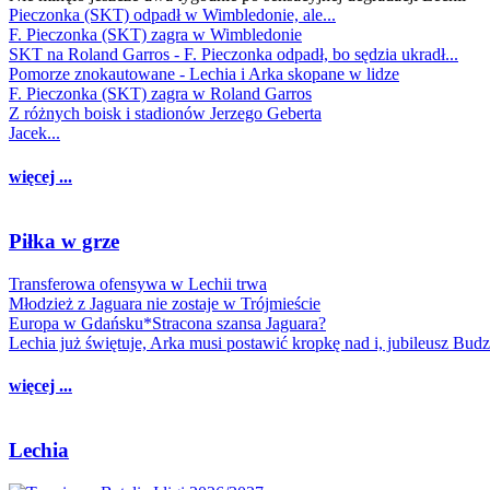
Pieczonka (SKT) odpadł w Wimbledonie, ale...
F. Pieczonka (SKT) zagra w Wimbledonie
SKT na Roland Garros - F. Pieczonka odpadł, bo sędzia ukradł...
Pomorze znokautowane - Lechia i Arka skopane w lidze
F. Pieczonka (SKT) zagra w Roland Garros
Z różnych boisk i stadionów Jerzego Geberta
Jacek...
więcej ...
Piłka w grze
Transferowa ofensywa w Lechii trwa
Młodzież z Jaguara nie zostaje w Trójmieście
Europa w Gdańsku*Stracona szansa Jaguara?
Lechia już świętuje, Arka musi postawić kropkę nad i, jubileusz Bud
więcej ...
Lechia