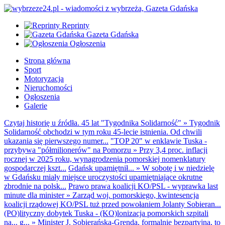
Reprinty
Gazeta Gdańska
Ogłoszenia
Strona główna
Sport
Motoryzacja
Nieruchomości
Ogłoszenia
Galerie
Czytaj historię u źródła. 45 lat "Tygodnika Solidarność"
»
Tygodnik
Solidarność obchodzi w tym roku 45-lecie istnienia. Od chwili
ukazania się pierwszego numer...
"TOP 20" w enklawie Tuska -
przybywa "półmilionerów" na Pomorzu
»
Przy 3,4 proc. inflacji
rocznej w 2025 roku, wynagrodzenia pomorskiej nomenklatury
gospodarczej kszt...
Gdańsk upamiętnił...
»
W sobotę i w niedzielę
w Gdańsku miały miejsce uroczystości upamiętniające okrutne
zbrodnie na polsk...
Prawo prawa koalicji KO/PSL - wyprawka last
minute dla minister
»
Zarząd woj. pomorskiego, kwintesencja
koalicji rządowej KO/PSL tuż przed powołaniem Jolanty Sobieran...
(PO)lityczny dobytek Tuska - (KO)lonizacja pomorskich szpitali
na... g...
»
Minister J. Sobierańska-Grenda, formalnie bezpartyjna, to