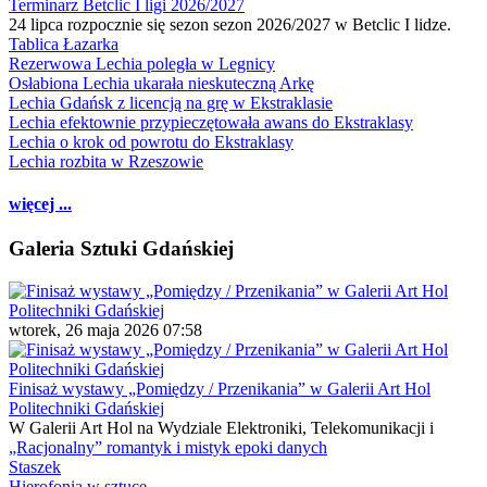
Terminarz Betclic I ligi 2026/2027
24 lipca rozpocznie się sezon sezon 2026/2027 w Betclic I lidze.
Tablica Łazarka
Rezerwowa Lechia poległa w Legnicy
Osłabiona Lechia ukarała nieskuteczną Arkę
Lechia Gdańsk z licencją na grę w Ekstraklasie
Lechia efektownie przypieczętowała awans do Ekstraklasy
Lechia o krok od powrotu do Ekstraklasy
Lechia rozbita w Rzeszowie
więcej ...
Galeria Sztuki Gdańskiej
wtorek, 26 maja 2026 07:58
Finisaż wystawy „Pomiędzy / Przenikania” w Galerii Art Hol
Politechniki Gdańskiej
W Galerii Art Hol na Wydziale Elektroniki, Telekomunikacji i
„Racjonalny” romantyk i mistyk epoki danych
Staszek
Hierofonia w sztuce