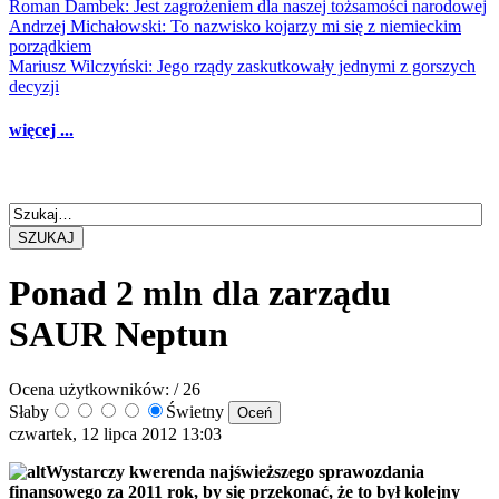
Roman Dambek: Jest zagrożeniem dla naszej tożsamości narodowej
Andrzej Michałowski: To nazwisko kojarzy mi się z niemieckim
porządkiem
Mariusz Wilczyński: Jego rządy zaskutkowały jednymi z gorszych
decyzji
więcej ...
SZUKAJ
Ponad 2 mln dla zarządu
SAUR Neptun
Ocena użytkowników:
/ 26
Słaby
Świetny
czwartek, 12 lipca 2012 13:03
Wystarczy kwerenda najświeższego sprawozdania
finansowego za 2011 rok, by się przekonać, że to był kolejny