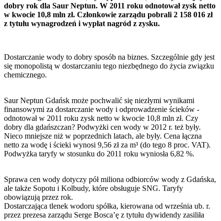
dobry rok dla Saur Neptun. W 2011 roku odnotował zysk netto
w kwocie 10,8 mln zł. Członkowie zarządu pobrali 2 158 016 zł
z tytułu wynagrodzeń i wypłat nagród z zysku.
Dostarczanie wody to dobry sposób na biznes. Szczególnie gdy jest
się monopolistą w dostarczaniu tego niezbędnego do życia związku
chemicznego.
Saur Neptun Gdańsk może pochwalić się niezłymi wynikami
finansowymi za dostarczanie wody i odprowadzenie ścieków -
odnotował w 2011 roku zysk netto w kwocie 10,8 mln zł. Czy
dobry dla gdańszczan? Podwyżki cen wody w 2012 r. też były.
Nieco mniejsze niż w poprzednich latach, ale były. Cena łączna
netto za wodę i ścieki wynosi 9,56 zł za m³ (do tego 8 proc. VAT).
Podwyżka taryfy w stosunku do 2011 roku wyniosła 6,82 %.
Sprawa cen wody dotyczy pół miliona odbiorców wody z Gdańska,
ale także Sopotu i Kolbudy, które obsługuje SNG. Taryfy
obowiązują przez rok.
Dostarczająca tlenek wodoru spółka, kierowana od września ub. r.
przez prezesa zarządu Serge Bosca’ę z tytułu dywidendy zasiliła