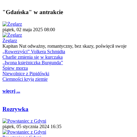
"Gdańska" w antrakcie
piątek, 02 maja 2025 08:00
Żeglarz
Kapitan Nut odważny, romantyczny, bez skazy, poświęcił swoje
„Rowerzyści” Volkera Schmidta
Charlie zmienia się w kurczaka
„Iwona księżniczka Burgunda”
Śpiew morza
Niewolnice z Pipidówki
Ciemności kryją ziemię
więcej ...
Rozrywka
piątek, 05 stycznia 2024 16:35