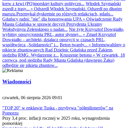
krew z krwi (PO)morskiej kultury polityczn...
Włodek Szymański
zszedł z trasy...
»
Odszedł Włodek Szymański. Odszedł po długim
marszu.Przemykał dyskretnie po różnych redakcjach, gdańs...
Gdańscy radni: "nie" dla honorowania UPA
»
Oświadczenie Rady
Miasta Gdańska w sprawie decyzji Prezydenta Ukrainy
Wołodymyra Zełenskiego o nadan...
Nie żyje Krzysztof Dowgiałło,
wybitny opozycjonista PRL, autor słynnej...
»
Zmarł Krzysztof
Dowgiałło – architekt, działacz opozycji w czasach PRL,
współtwórca „Solidarności” i...
Beton twardy...
»
Informowaliśmy o
pikiecie zbuntowanych Rad Dzielnic Gdańska przed Żakiem,
siedzibą RMG. Wydarzenie z...
Kruszenie betonu
»
W czwartek, 18
czerwca, pod siedzibą Rady Miasta Gdańska (dawnego Żaku)
odbędzie się pikieta zbuntow...
Wiadomości
czwartek, 06 sierpnia 2026 09:01
"TOP 20" w enklawie Tuska - przybywa "półmilionerów" na
Pomorzu
Przy 3,4 proc. inflacji rocznej w 2025 roku, wynagrodzenia
pomorskiej