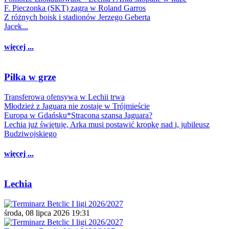
F. Pieczonka (SKT) zagra w Roland Garros
Z różnych boisk i stadionów Jerzego Geberta
Jacek...
więcej ...
Piłka w grze
Transferowa ofensywa w Lechii trwa
Młodzież z Jaguara nie zostaje w Trójmieście
Europa w Gdańsku*Stracona szansa Jaguara?
Lechia już świętuje, Arka musi postawić kropkę nad i, jubileusz
Budziwojskiego
więcej ...
Lechia
środa, 08 lipca 2026 19:31