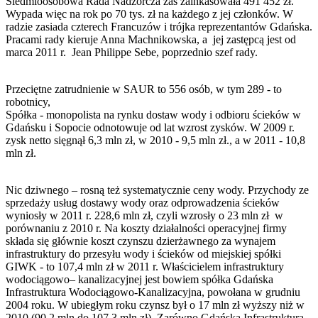
Siedmioosobowa Rada Nadzorcza zaś zainkasowała 491 452 zł.
Wypada więc na rok po 70 tys. zł na każdego z jej członków. W
radzie zasiada czterech Francuzów i trójka reprezentantów Gdańska.
Pracami rady kieruje Anna Machnikowska, a jej zastępcą jest od
marca 2011 r. Jean Philippe Sebe, poprzednio szef rady.
Przeciętne zatrudnienie w SAUR to 556 osób, w tym 289 - to
robotnicy,
Spółka - monopolista na rynku dostaw wody i odbioru ścieków w
Gdańsku i Sopocie odnotowuje od lat wzrost zysków. W 2009 r.
zysk netto sięgnął 6,3 mln zł, w 2010 - 9,5 mln zł., a w 2011 - 10,8
mln zł.
Nic dziwnego – rosną też systematycznie ceny wody. Przychody ze
sprzedaży usług dostawy wody oraz odprowadzenia ścieków
wyniosły w 2011 r. 228,6 mln zł, czyli wzrosły o 23 mln zł w
porównaniu z 2010 r. Na koszty działalności operacyjnej firmy
składa się głównie koszt czynszu dzierżawnego za wynajem
infrastruktury do przesyłu wody i ścieków od miejskiej spółki
GIWK - to 107,4 mln zł w 2011 r. Właścicielem infrastruktury
wodociągowo– kanalizacyjnej jest bowiem spółka Gdańska
Infrastruktura Wodociągowo-Kanalizacyjna, powołana w grudniu
2004 roku. W ubiegłym roku czynsz był o 17 mln zł wyższy niż w
2010 (90,2 mln do 107,3 mln zł). Zarówno Gdańska Infrastruktura