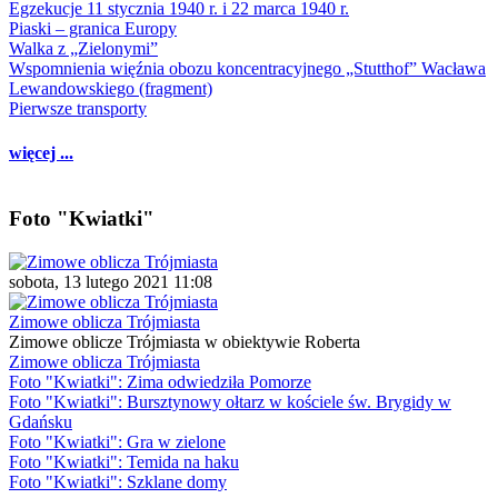
Egzekucje 11 stycznia 1940 r. i 22 marca 1940 r.
Piaski – granica Europy
Walka z „Zielonymi”
Wspomnienia więźnia obozu koncentracyjnego „Stutthof” Wacława
Lewandowskiego (fragment)
Pierwsze transporty
więcej ...
Foto "Kwiatki"
sobota, 13 lutego 2021 11:08
Zimowe oblicza Trójmiasta
Zimowe oblicze Trójmiasta w obiektywie Roberta
Zimowe oblicza Trójmiasta
Foto "Kwiatki": Zima odwiedziła Pomorze
Foto "Kwiatki": Bursztynowy ołtarz w kościele św. Brygidy w
Gdańsku
Foto "Kwiatki": Gra w zielone
Foto "Kwiatki": Temida na haku
Foto "Kwiatki": Szklane domy