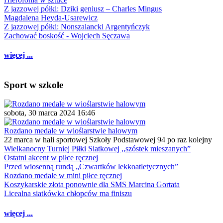
Z jazzowej półki: Dziki geniusz – Charles Mingus
Magdalena Heyda-Usarewicz
Z jazzowej półki: Nonszalancki Argentyńczyk
Zachować boskość - Wojciech Sęczawa
więcej ...
Sport w szkole
sobota, 30 marca 2024 16:46
Rozdano medale w wioślarstwie halowym
22 marca w hali sportowej Szkoły Podstawowej 94 po raz kolejny
Wielkanocny Turniej Piłki Siatkowej ,,szóstek mieszanych”
Ostatni akcent w piłce ręcznej
Przed wiosenną rundą „Czwartków lekkoatletycznych”
Rozdano medale w mini piłce ręcznej
Koszykarskie złota ponownie dla SMS Marcina Gortata
Licealna siatkówka chłopców ma finiszu
więcej ...