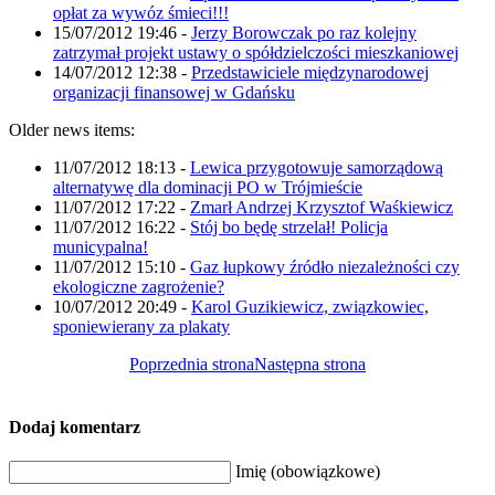
opłat za wywóz śmieci!!!
15/07/2012 19:46
-
Jerzy Borowczak po raz kolejny
zatrzymał projekt ustawy o spółdzielczości mieszkaniowej
14/07/2012 12:38
-
Przedstawiciele międzynarodowej
organizacji finansowej w Gdańsku
Older news items:
11/07/2012 18:13
-
Lewica przygotowuje samorządową
alternatywę dla dominacji PO w Trójmieście
11/07/2012 17:22
-
Zmarł Andrzej Krzysztof Waśkiewicz
11/07/2012 16:22
-
Stój bo będę strzelał! Policja
municypalna!
11/07/2012 15:10
-
Gaz łupkowy źródło niezależności czy
ekologiczne zagrożenie?
10/07/2012 20:49
-
Karol Guzikiewicz, związkowiec,
sponiewierany za plakaty
Poprzednia strona
Następna strona
Dodaj komentarz
Imię (obowiązkowe)