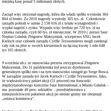
miejską kasę ponad 5 milionami złotych.
Zarząd więc otrzymał nagrodę, która dla władz spółki wyniosła 364
804 zł brutto. Za 2010 nagrody wyniosły 305 tys. zł. Członkowie
zarządu pobrali w sumie 2 158 016 zł z tytułu wynagrodzeń i
wypłat nagród z zysku. Wypada więc średnio po 720 tys. zł na
członka zarządu, czyli 60 tys. zł miesięcznie. W 2010 r. prezes Saur
Neptun Gdańsk Zbigniew Maksymiuk, wiceprezes SNG Jacek
Kieloch oraz członek zarządu Cyrille Teyssonnieres mogli zamknąć
cały rok na plus w swoich kieszeniach na łączną kwotę 1 mln 648
tys 165 złotych.
9 września ub.r. ze stanowiska prezesa zrezygnował Zbigniew
Maksymiuk. Do 31 października był jeszcze dyrektorem
generalnym spółki nim i na tym stanowisku zastąpił go Serge Bosca.
W zarządzie zasiada też Jacek Kieloch i Cyrille Teyssonieres. Jako,
że większościowy pakiet akcji (51 procent) ma francuski
międzynarodowego koncernu Saur International, a Miasto Gdańsk –
ma pozostałe 49 proc. udziałów – przedsiębiorstwa z
mniejszościowym pakietem akcji po stronie gminy nie obejmuje
„ustawa kominowa”.