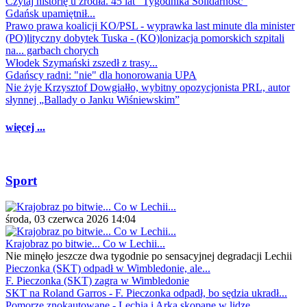
Czytaj historię u źródła. 45 lat "Tygodnika Solidarność"
Gdańsk upamiętnił...
Prawo prawa koalicji KO/PSL - wyprawka last minute dla minister
(PO)lityczny dobytek Tuska - (KO)lonizacja pomorskich szpitali
na... garbach chorych
Włodek Szymański zszedł z trasy...
Gdańscy radni: "nie" dla honorowania UPA
Nie żyje Krzysztof Dowgiałło, wybitny opozycjonista PRL, autor
słynnej „Ballady o Janku Wiśniewskim”
więcej ...
Sport
środa, 03 czerwca 2026 14:04
Krajobraz po bitwie... Co w Lechii...
Nie minęło jeszcze dwa tygodnie po sensacyjnej degradacji Lechii
Pieczonka (SKT) odpadł w Wimbledonie, ale...
F. Pieczonka (SKT) zagra w Wimbledonie
SKT na Roland Garros - F. Pieczonka odpadł, bo sędzia ukradł...
Pomorze znokautowane - Lechia i Arka skopane w lidze