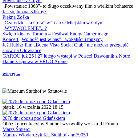
Powstaniec z Gdyni
„Powstaniec 1863”- to długo oczekiwany film o wielkim bohaterze
Jak się tu znaleźliśmy?
Piękna Zośka
„Czarodziejska Góra” w Teatrze Miejskim w Gdyni
„WYZWOLENIE”...?
Święto kina w Toruniu – Festiwal EnergaCamerimage
Koncert „Wolność jest w nas” - wokaliści i muzycy
Jeśli lubisz film „Buena Vista Social Club” nie możesz przegapić
show na Ołowiance
GAROU już 25 i 27 lutego wystąpi w Polsce! Dzwonnik z Notre
Dame zaśpiewa w ERGO Arenie
więcej ...
piątek, 16 września 2022 18:15
2076 dni obozu pod Gdańskiem
Obóz koncentracyjny Stutthof wyzwoliły wojska III Frontu
Marsz Śmierci
Markus Włodarczyk KL Stutthof - nr 79059