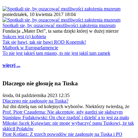
poniedziałek, 10 kwietnia 2017 18:04
Spotkali się, by oszacować możliwości założenia muzeum
Fundacja „Mater Dei”, ta sama dzięki której w dużej mierze
Sukces jest (z) kobietą
Tak się bawi, tak się bawi ROD Kopernik!
Malbork w Europarlamencie
To nie jest jakieś tam miasto, to nie jest jakiś tam zamek
więcej ...
Dlaczego nie głosuję na Tuska
środa, 04 października 2023 12:35
Dlaczego nie zagłosuję na Tuska?
Już dni dzielą nas od kolejnych wyborów. Niektórzy twierdzą, że
Prof. Piotr Czauderna: Nie akceptuję, gdy gardzi się słabszym
Stanisław Fudakowski: On chce rządzić i dzielić a to jest za mało
Mikołaj Jacek Kujawian: nie mogę wybaczyć panu Tuskowi, że tak
skłócił Polaków
Piotr Kotlarz: Z trzech powodów nie zagłosuję na Tuska i PO