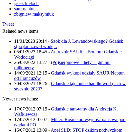
jacek kieloch
saur neptun
zbigniew maksymiuk
Tweet
Related news items:
11/01/2023 20:14
-
Szok dla J. Lewandowskiego? Gdańsk
s(po)lonizował wodę...
05/01/2023 18:45
-
Au revoir SAUR... Bonjour Gdańskie
Wodociągi!
26/08/2022 13:27
-
(Po)sierpniowe "diety" - gminni
milionerzy
14/09/2021 12:15
-
Gdańsk wykupi udziały SAUR Neptun
od Francuzów
30/03/2021 18:26
-
Gdańskie tajemnice handlu wodą - co w
styczniu 2023?
Newer news items:
17/07/2012 07:15
-
Gdańskie tam-tamy dla Andrzeja K.
Waśkiewcza
17/07/2012 07:07
-
Miller: Rośnie opresyjność państwa pod
rządami PO
16/07/2012 13:09
-
Apel SLD: STOP dzikim podwyżkom