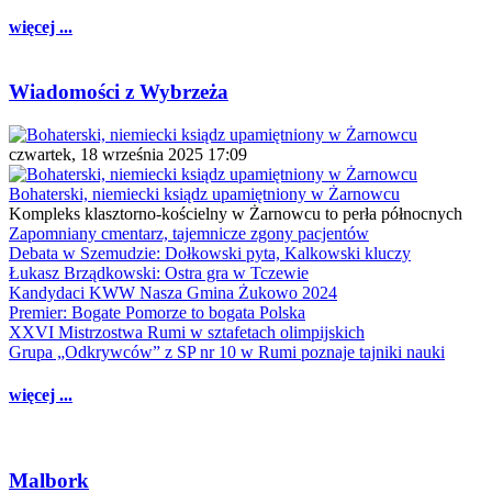
więcej ...
Wiadomości z Wybrzeża
czwartek, 18 września 2025 17:09
Bohaterski, niemiecki ksiądz upamiętniony w Żarnowcu
Kompleks klasztorno-kościelny w Żarnowcu to perła północnych
Zapomniany cmentarz, tajemnicze zgony pacjentów
Debata w Szemudzie: Dołkowski pyta, Kalkowski kluczy
Łukasz Brządkowski: Ostra gra w Tczewie
Kandydaci KWW Nasza Gmina Żukowo 2024
Premier: Bogate Pomorze to bogata Polska
XXVI Mistrzostwa Rumi w sztafetach olimpijskich
Grupa „Odkrywców” z SP nr 10 w Rumi poznaje tajniki nauki
więcej ...
Malbork