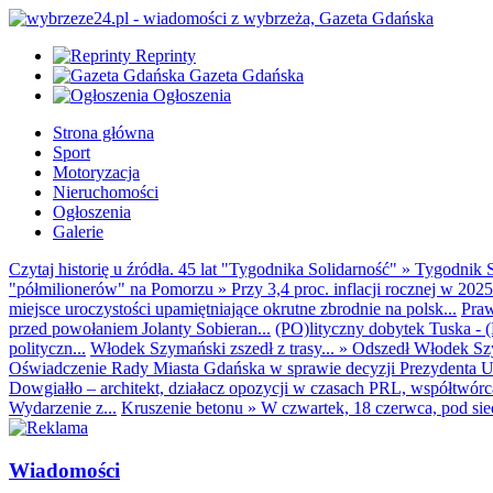
Reprinty
Gazeta Gdańska
Ogłoszenia
Strona główna
Sport
Motoryzacja
Nieruchomości
Ogłoszenia
Galerie
Czytaj historię u źródła. 45 lat "Tygodnika Solidarność"
»
Tygodnik S
"półmilionerów" na Pomorzu
»
Przy 3,4 proc. inflacji rocznej w 20
miejsce uroczystości upamiętniające okrutne zbrodnie na polsk...
Praw
przed powołaniem Jolanty Sobieran...
(PO)lityczny dobytek Tuska - (K
polityczn...
Włodek Szymański zszedł z trasy...
»
Odszedł Włodek Szy
Oświadczenie Rady Miasta Gdańska w sprawie decyzji Prezydenta U
Dowgiałło – architekt, działacz opozycji w czasach PRL, współtwórca 
Wydarzenie z...
Kruszenie betonu
»
W czwartek, 18 czerwca, pod sie
Wiadomości