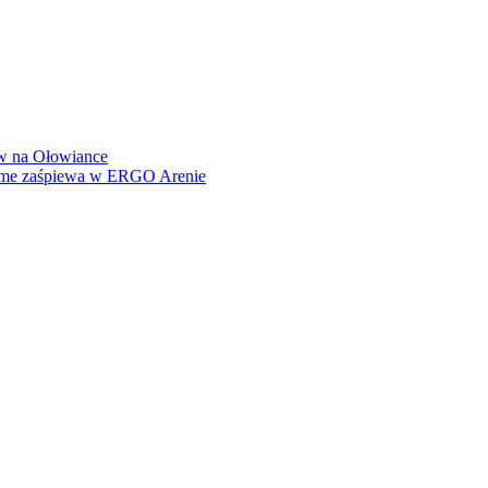
how na Ołowiance
Dame zaśpiewa w ERGO Arenie