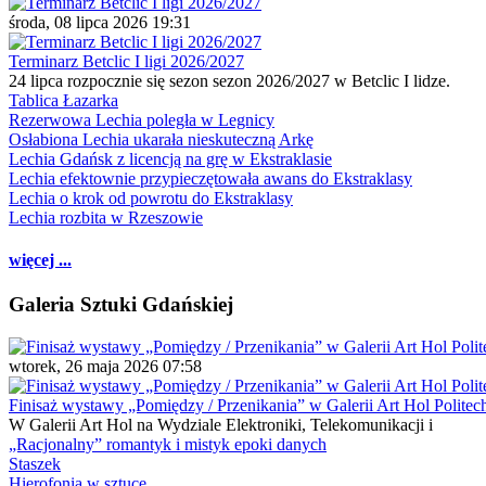
środa, 08 lipca 2026 19:31
Terminarz Betclic I ligi 2026/2027
24 lipca rozpocznie się sezon sezon 2026/2027 w Betclic I lidze.
Tablica Łazarka
Rezerwowa Lechia poległa w Legnicy
Osłabiona Lechia ukarała nieskuteczną Arkę
Lechia Gdańsk z licencją na grę w Ekstraklasie
Lechia efektownie przypieczętowała awans do Ekstraklasy
Lechia o krok od powrotu do Ekstraklasy
Lechia rozbita w Rzeszowie
więcej ...
Galeria Sztuki Gdańskiej
wtorek, 26 maja 2026 07:58
Finisaż wystawy „Pomiędzy / Przenikania” w Galerii Art Hol Politec
W Galerii Art Hol na Wydziale Elektroniki, Telekomunikacji i
„Racjonalny” romantyk i mistyk epoki danych
Staszek
Hierofonia w sztuce