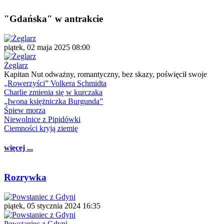
"Gdańska" w antrakcie
piątek, 02 maja 2025 08:00
Żeglarz
Kapitan Nut odważny, romantyczny, bez skazy, poświęcił swoje
„Rowerzyści” Volkera Schmidta
Charlie zmienia się w kurczaka
„Iwona księżniczka Burgunda”
Śpiew morza
Niewolnice z Pipidówki
Ciemności kryją ziemię
więcej ...
Rozrywka
piątek, 05 stycznia 2024 16:35
Powstaniec z Gdyni