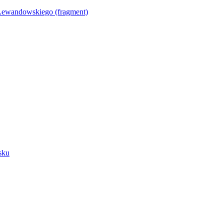
Lewandowskiego (fragment)
sku