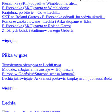
Pieczonka (SKT) odpadł w Wimbledonie, ale...
F. Pieczonka (SKT) zagra w Wimbledonie
Krajobraz po bitwie... Co w Lechii...
SKT na Roland Garros - F. Pieczonka odpadł, bo sędzia ukradł...
Pomorze znokautowane - Lechia i Arka skopane w lidze
F. Pieczonka (SKT) zagra w Roland Garros
Z różnych boisk i stadionów Jerzego Geberta
więcej ...
Piłka w grze
Transferowa ofensywa w Lechii trwa
Młodzież z Jaguara nie zostaje w Trójmieście
Europa w Gdańsku*Stracona szansa Jaguara?
Lechia już świętuje, Arka musi postawić kropkę nad i, jubileusz Bud
więcej ...
Lechia