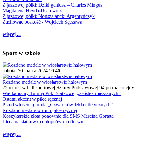
Z jazzowej półki: Dziki geniusz – Charles Mingus
Magdalena Heyda-Usarewicz
Z jazzowej półki: Nonszalancki Argentyńczyk
Zachować boskość - Wojciech Sęczawa
więcej ...
Sport w szkole
sobota, 30 marca 2024 16:46
Rozdano medale w wioślarstwie halowym
22 marca w hali sportowej Szkoły Podstawowej 94 po raz kolejny
Wielkanocny Turniej Piłki Siatkowej ,,szóstek mieszanych”
Ostatni akcent w piłce ręcznej
Przed wiosenną rundą „Czwartków lekkoatletycznych”
Rozdano medale w mini piłce ręcznej
Koszykarskie złota ponownie dla SMS Marcina Gortata
Licealna siatkówka chłopców ma finiszu
więcej ...