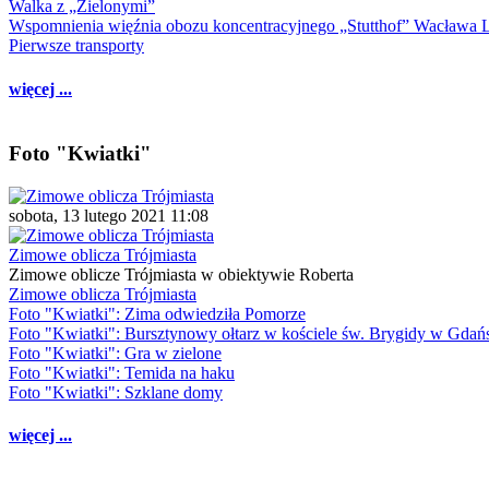
Walka z „Zielonymi”
Wspomnienia więźnia obozu koncentracyjnego „Stutthof” Wacława 
Pierwsze transporty
więcej ...
Foto "Kwiatki"
sobota, 13 lutego 2021 11:08
Zimowe oblicza Trójmiasta
Zimowe oblicze Trójmiasta w obiektywie Roberta
Zimowe oblicza Trójmiasta
Foto "Kwiatki": Zima odwiedziła Pomorze
Foto "Kwiatki": Bursztynowy ołtarz w kościele św. Brygidy w Gdań
Foto "Kwiatki": Gra w zielone
Foto "Kwiatki": Temida na haku
Foto "Kwiatki": Szklane domy
więcej ...