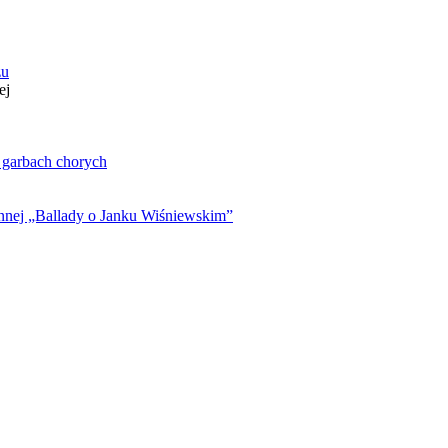
zu
ej
. garbach chorych
ynnej „Ballady o Janku Wiśniewskim”