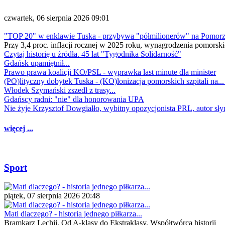
czwartek, 06 sierpnia 2026 09:01
"TOP 20" w enklawie Tuska - przybywa "półmilionerów" na Pomor
Przy 3,4 proc. inflacji rocznej w 2025 roku, wynagrodzenia pomorski
Czytaj historię u źródła. 45 lat "Tygodnika Solidarność"
Gdańsk upamiętnił...
Prawo prawa koalicji KO/PSL - wyprawka last minute dla minister
(PO)lityczny dobytek Tuska - (KO)lonizacja pomorskich szpitali na..
Włodek Szymański zszedł z trasy...
Gdańscy radni: "nie" dla honorowania UPA
Nie żyje Krzysztof Dowgiałło, wybitny opozycjonista PRL, autor sł
więcej ...
Sport
piątek, 07 sierpnia 2026 20:48
Mati dlaczego? - historia jednego piłkarza...
Bramkarz Lechii. Od A-klasy do Ekstraklasy. Współtwórca historii