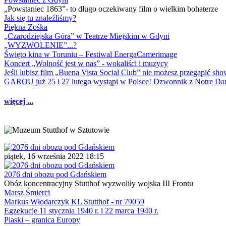
„Powstaniec 1863”- to długo oczekiwany film o wielkim bohaterze
Jak się tu znaleźliśmy?
Piękna Zośka
„Czarodziejska Góra” w Teatrze Miejskim w Gdyni
„WYZWOLENIE”...?
Święto kina w Toruniu – Festiwal EnergaCamerimage
Koncert „Wolność jest w nas” - wokaliści i muzycy
Jeśli lubisz film „Buena Vista Social Club” nie możesz przegapić s
GAROU już 25 i 27 lutego wystąpi w Polsce! Dzwonnik z Notre 
więcej ...
piątek, 16 września 2022 18:15
2076 dni obozu pod Gdańskiem
Obóz koncentracyjny Stutthof wyzwoliły wojska III Frontu
Marsz Śmierci
Markus Włodarczyk KL Stutthof - nr 79059
Egzekucje 11 stycznia 1940 r. i 22 marca 1940 r.
Piaski – granica Europy