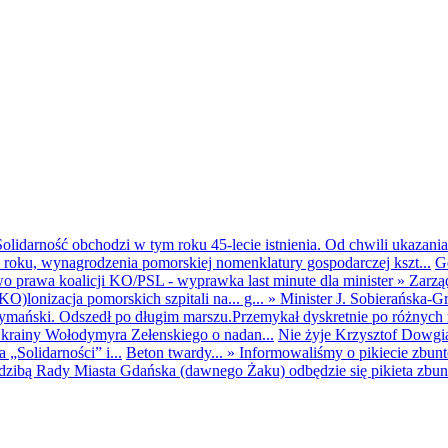
olidarność obchodzi w tym roku 45-lecie istnienia. Od chwili ukazania
25 roku, wynagrodzenia pomorskiej nomenklatury gospodarczej kszt...
G
o prawa koalicji KO/PSL - wyprawka last minute dla minister
»
Zarzą
O)lonizacja pomorskich szpitali na... g...
»
Minister J. Sobierańska-G
mański. Odszedł po długim marszu.Przemykał dyskretnie po różnych r
krainy Wołodymyra Zełenskiego o nadan...
Nie żyje Krzysztof Dowgiał
„Solidarności” i...
Beton twardy...
»
Informowaliśmy o pikiecie zbu
dzibą Rady Miasta Gdańska (dawnego Żaku) odbędzie się pikieta zbun