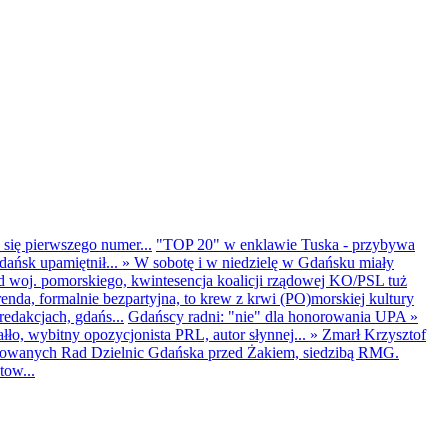
 się pierwszego numer...
"TOP 20" w enklawie Tuska - przybywa
dańsk upamiętnił...
»
W sobotę i w niedzielę w Gdańsku miały
d woj. pomorskiego, kwintesencja koalicji rządowej KO/PSL tuż
renda, formalnie bezpartyjna, to krew z krwi (PO)morskiej kultury
edakcjach, gdańs...
Gdańscy radni: "nie" dla honorowania UPA
»
ło, wybitny opozycjonista PRL, autor słynnej...
»
Zmarł Krzysztof
ntowanych Rad Dzielnic Gdańska przed Żakiem, siedzibą RMG.
tow...