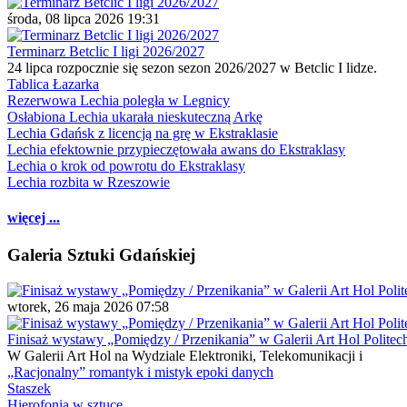
środa, 08 lipca 2026 19:31
Terminarz Betclic I ligi 2026/2027
24 lipca rozpocznie się sezon sezon 2026/2027 w Betclic I lidze.
Tablica Łazarka
Rezerwowa Lechia poległa w Legnicy
Osłabiona Lechia ukarała nieskuteczną Arkę
Lechia Gdańsk z licencją na grę w Ekstraklasie
Lechia efektownie przypieczętowała awans do Ekstraklasy
Lechia o krok od powrotu do Ekstraklasy
Lechia rozbita w Rzeszowie
więcej ...
Galeria Sztuki Gdańskiej
wtorek, 26 maja 2026 07:58
Finisaż wystawy „Pomiędzy / Przenikania” w Galerii Art Hol Politec
W Galerii Art Hol na Wydziale Elektroniki, Telekomunikacji i
„Racjonalny” romantyk i mistyk epoki danych
Staszek
Hierofonia w sztuce