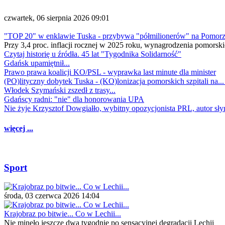
czwartek, 06 sierpnia 2026 09:01
"TOP 20" w enklawie Tuska - przybywa "półmilionerów" na Pomor
Przy 3,4 proc. inflacji rocznej w 2025 roku, wynagrodzenia pomorski
Czytaj historię u źródła. 45 lat "Tygodnika Solidarność"
Gdańsk upamiętnił...
Prawo prawa koalicji KO/PSL - wyprawka last minute dla minister
(PO)lityczny dobytek Tuska - (KO)lonizacja pomorskich szpitali na..
Włodek Szymański zszedł z trasy...
Gdańscy radni: "nie" dla honorowania UPA
Nie żyje Krzysztof Dowgiałło, wybitny opozycjonista PRL, autor sł
więcej ...
Sport
środa, 03 czerwca 2026 14:04
Krajobraz po bitwie... Co w Lechii...
Nie minęło jeszcze dwa tygodnie po sensacyjnej degradacji Lechii