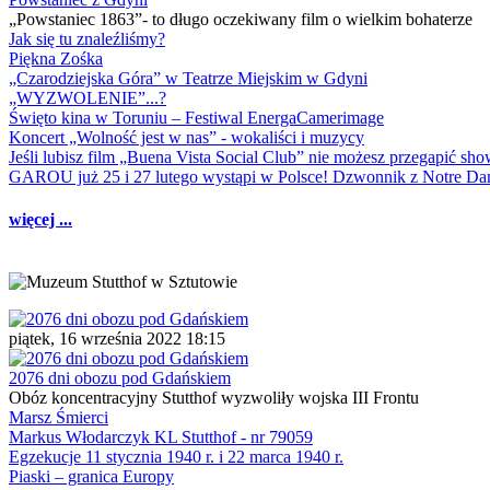
„Powstaniec 1863”- to długo oczekiwany film o wielkim bohaterze
Jak się tu znaleźliśmy?
Piękna Zośka
„Czarodziejska Góra” w Teatrze Miejskim w Gdyni
„WYZWOLENIE”...?
Święto kina w Toruniu – Festiwal EnergaCamerimage
Koncert „Wolność jest w nas” - wokaliści i muzycy
Jeśli lubisz film „Buena Vista Social Club” nie możesz przegapić s
GAROU już 25 i 27 lutego wystąpi w Polsce! Dzwonnik z Notre 
więcej ...
piątek, 16 września 2022 18:15
2076 dni obozu pod Gdańskiem
Obóz koncentracyjny Stutthof wyzwoliły wojska III Frontu
Marsz Śmierci
Markus Włodarczyk KL Stutthof - nr 79059
Egzekucje 11 stycznia 1940 r. i 22 marca 1940 r.
Piaski – granica Europy