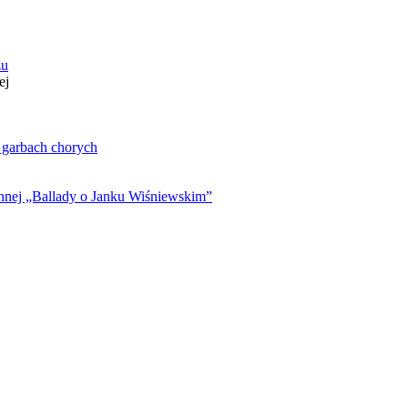
zu
ej
. garbach chorych
ynnej „Ballady o Janku Wiśniewskim”