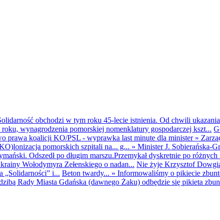
olidarność obchodzi w tym roku 45-lecie istnienia. Od chwili ukazania
25 roku, wynagrodzenia pomorskiej nomenklatury gospodarczej kszt...
G
o prawa koalicji KO/PSL - wyprawka last minute dla minister
»
Zarzą
O)lonizacja pomorskich szpitali na... g...
»
Minister J. Sobierańska-G
mański. Odszedł po długim marszu.Przemykał dyskretnie po różnych r
krainy Wołodymyra Zełenskiego o nadan...
Nie żyje Krzysztof Dowgiał
„Solidarności” i...
Beton twardy...
»
Informowaliśmy o pikiecie zbu
dzibą Rady Miasta Gdańska (dawnego Żaku) odbędzie się pikieta zbun