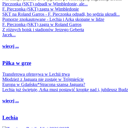
Pieczonka (SKT) odpadł w Wimbledonie, ale...
F. Pieczonka (SKT) zagra w Wimbledonie
SKT na Roland Garros - F. Pieczonka odpadł, bo sędzia ukradł...
Pomorze znokautowane - Lechia i Arka skopane w lidze
F. Pieczonka (SKT) zagra w Roland Garros
Z różnych boisk i stadionów Jerzego Geberta
Jacek...
więcej ...
Piłka w grze
Transferowa ofensywa w Lechii trwa
Młodzież z Jaguara nie zostaje w Trójmieście
Europa w Gdańsku*Stracona szansa Jaguara?
Lechia już świętuje, Arka musi postawić kropkę nad i, jubileusz Bud
więcej ...
Lechia