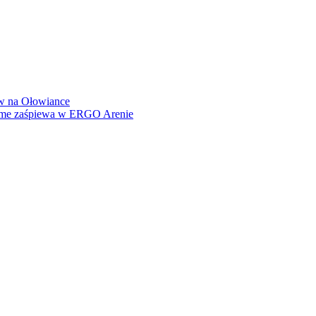
how na Ołowiance
Dame zaśpiewa w ERGO Arenie