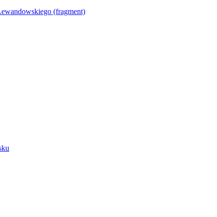
Lewandowskiego (fragment)
sku