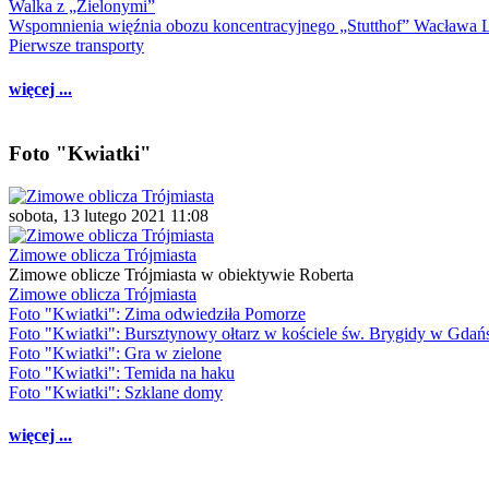
Walka z „Zielonymi”
Wspomnienia więźnia obozu koncentracyjnego „Stutthof” Wacława 
Pierwsze transporty
więcej ...
Foto "Kwiatki"
sobota, 13 lutego 2021 11:08
Zimowe oblicza Trójmiasta
Zimowe oblicze Trójmiasta w obiektywie Roberta
Zimowe oblicza Trójmiasta
Foto "Kwiatki": Zima odwiedziła Pomorze
Foto "Kwiatki": Bursztynowy ołtarz w kościele św. Brygidy w Gdań
Foto "Kwiatki": Gra w zielone
Foto "Kwiatki": Temida na haku
Foto "Kwiatki": Szklane domy
więcej ...