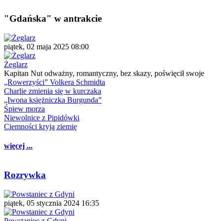
"Gdańska" w antrakcie
piątek, 02 maja 2025 08:00
Żeglarz
Kapitan Nut odważny, romantyczny, bez skazy, poświęcił swoje
„Rowerzyści” Volkera Schmidta
Charlie zmienia się w kurczaka
„Iwona księżniczka Burgunda”
Śpiew morza
Niewolnice z Pipidówki
Ciemności kryją ziemię
więcej ...
Rozrywka
piątek, 05 stycznia 2024 16:35
Powstaniec z Gdyni