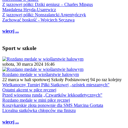
Z jazzowej półki: Dziki geniusz – Charles Mingus
Magdalena Heyda-Usarewicz
Z jazzowej półki: Nonszalancki Argentyńczyk
Zachować boskość - Wojciech Sęczawa
więcej ...
Sport w szkole
sobota, 30 marca 2024 16:46
Rozdano medale w wioślarstwie halowym
22 marca w hali sportowej Szkoły Podstawowej 94 po raz kolejny
Wielkanocny Turniej Piłki Siatkowej ,,szóstek mieszanych”
Ostatni akcent w piłce ręcznej
Przed wiosenną rundą „Czwartków lekkoatletycznych”
Rozdano medale w mini piłce ręcznej
Koszykarskie złota ponownie dla SMS Marcina Gortata
Licealna siatkówka chłopców ma finiszu
więcej ...