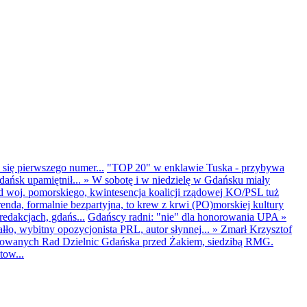
 się pierwszego numer...
"TOP 20" w enklawie Tuska - przybywa
dańsk upamiętnił...
»
W sobotę i w niedzielę w Gdańsku miały
d woj. pomorskiego, kwintesencja koalicji rządowej KO/PSL tuż
renda, formalnie bezpartyjna, to krew z krwi (PO)morskiej kultury
edakcjach, gdańs...
Gdańscy radni: "nie" dla honorowania UPA
»
ło, wybitny opozycjonista PRL, autor słynnej...
»
Zmarł Krzysztof
ntowanych Rad Dzielnic Gdańska przed Żakiem, siedzibą RMG.
tow...