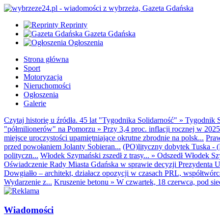
Reprinty
Gazeta Gdańska
Ogłoszenia
Strona główna
Sport
Motoryzacja
Nieruchomości
Ogłoszenia
Galerie
Czytaj historię u źródła. 45 lat "Tygodnika Solidarność"
»
Tygodnik S
"półmilionerów" na Pomorzu
»
Przy 3,4 proc. inflacji rocznej w 20
miejsce uroczystości upamiętniające okrutne zbrodnie na polsk...
Praw
przed powołaniem Jolanty Sobieran...
(PO)lityczny dobytek Tuska - (K
polityczn...
Włodek Szymański zszedł z trasy...
»
Odszedł Włodek Szy
Oświadczenie Rady Miasta Gdańska w sprawie decyzji Prezydenta U
Dowgiałło – architekt, działacz opozycji w czasach PRL, współtwórca 
Wydarzenie z...
Kruszenie betonu
»
W czwartek, 18 czerwca, pod sie
Wiadomości