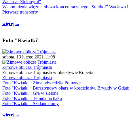
Walka z „Zielonymi”
Wspomnienia więźnia obozu koncentracyjnego „Stutthof” Wacława 
Pierwsze transporty
więcej ...
Foto "Kwiatki"
sobota, 13 lutego 2021 11:08
Zimowe oblicza Trójmiasta
Zimowe oblicze Trójmiasta w obiektywie Roberta
Zimowe oblicza Trójmiasta
Foto "Kwiatki": Zima odwiedziła Pomorze
Foto "Kwiatki": Bursztynowy ołtarz w kościele św. Brygidy w Gdań
Foto "Kwiatki": Gra w zielone
Foto "Kwiatki": Temida na haku
Foto "Kwiatki": Szklane domy
więcej ...