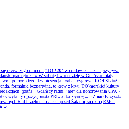
 się pierwszego numer...
"TOP 20" w enklawie Tuska - przybywa
dańsk upamiętnił...
»
W sobotę i w niedzielę w Gdańsku miały
d woj. pomorskiego, kwintesencja koalicji rządowej KO/PSL tuż
renda, formalnie bezpartyjna, to krew z krwi (PO)morskiej kultury
edakcjach, gdańs...
Gdańscy radni: "nie" dla honorowania UPA
»
ło, wybitny opozycjonista PRL, autor słynnej...
»
Zmarł Krzysztof
ntowanych Rad Dzielnic Gdańska przed Żakiem, siedzibą RMG.
tow...