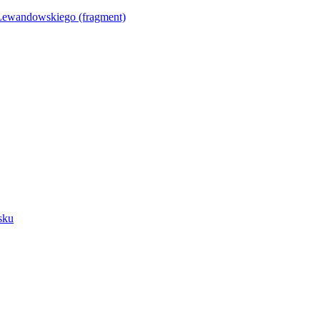
Lewandowskiego (fragment)
sku