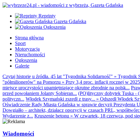
Reprinty
Gazeta Gdańska
Ogłoszenia
Strona główna
Sport
Motoryzacja
Nieruchomości
Ogłoszenia
Galerie
Czytaj historię u źródła. 45 lat "Tygodnika Solidarność"
»
Tygodnik S
"półmilionerów" na Pomorzu
»
Przy 3,4 proc. inflacji rocznej w 20
miejsce uroczystości upamiętniające okrutne zbrodnie na polsk...
Praw
przed powołaniem Jolanty Sobieran...
(PO)lityczny dobytek Tuska - (K
polityczn...
Włodek Szymański zszedł z trasy...
»
Odszedł Włodek Szy
Oświadczenie Rady Miasta Gdańska w sprawie decyzji Prezydenta U
Dowgiałło – architekt, działacz opozycji w czasach PRL, współtwórca 
Wydarzenie z...
Kruszenie betonu
»
W czwartek, 18 czerwca, pod sie
Wiadomości