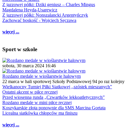
Z jazzowej półki: Dziki geniusz – Charles Mingus
Magdalena Heyda-Usarewicz
Z jazzowej półki: Nonszalancki Argentyńczyk
Zachować boskość - Wojciech Sęczawa
więcej ...
Sport w szkole
sobota, 30 marca 2024 16:46
Rozdano medale w wioślarstwie halowym
22 marca w hali sportowej Szkoły Podstawowej 94 po raz kolejny
Wielkanocny Turniej Piłki Siatkowej ,,szóstek mieszanych”
Ostatni akcent w piłce ręcznej
Przed wiosenną rundą „Czwartków lekkoatletycznych”
Rozdano medale w mini piłce ręcznej
Koszykarskie złota ponownie dla SMS Marcina Gortata
Licealna siatkówka chłopców ma finiszu
więcej ...