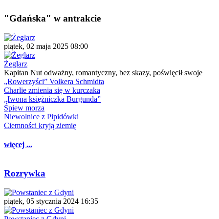
"Gdańska" w antrakcie
piątek, 02 maja 2025 08:00
Żeglarz
Kapitan Nut odważny, romantyczny, bez skazy, poświęcił swoje
„Rowerzyści” Volkera Schmidta
Charlie zmienia się w kurczaka
„Iwona księżniczka Burgunda”
Śpiew morza
Niewolnice z Pipidówki
Ciemności kryją ziemię
więcej ...
Rozrywka
piątek, 05 stycznia 2024 16:35
Powstaniec z Gdyni