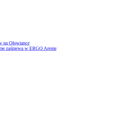
how na Ołowiance
Dame zaśpiewa w ERGO Arenie