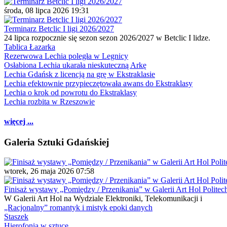
środa, 08 lipca 2026 19:31
Terminarz Betclic I ligi 2026/2027
24 lipca rozpocznie się sezon sezon 2026/2027 w Betclic I lidze.
Tablica Łazarka
Rezerwowa Lechia poległa w Legnicy
Osłabiona Lechia ukarała nieskuteczną Arkę
Lechia Gdańsk z licencją na grę w Ekstraklasie
Lechia efektownie przypieczętowała awans do Ekstraklasy
Lechia o krok od powrotu do Ekstraklasy
Lechia rozbita w Rzeszowie
więcej ...
Galeria Sztuki Gdańskiej
wtorek, 26 maja 2026 07:58
Finisaż wystawy „Pomiędzy / Przenikania” w Galerii Art Hol Politec
W Galerii Art Hol na Wydziale Elektroniki, Telekomunikacji i
„Racjonalny” romantyk i mistyk epoki danych
Staszek
Hierofonia w sztuce