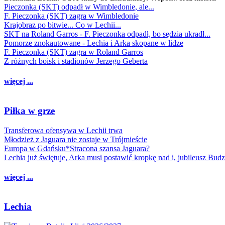
Pieczonka (SKT) odpadł w Wimbledonie, ale...
F. Pieczonka (SKT) zagra w Wimbledonie
Krajobraz po bitwie... Co w Lechii...
SKT na Roland Garros - F. Pieczonka odpadł, bo sędzia ukradł...
Pomorze znokautowane - Lechia i Arka skopane w lidze
F. Pieczonka (SKT) zagra w Roland Garros
Z różnych boisk i stadionów Jerzego Geberta
więcej ...
Piłka w grze
Transferowa ofensywa w Lechii trwa
Młodzież z Jaguara nie zostaje w Trójmieście
Europa w Gdańsku*Stracona szansa Jaguara?
Lechia już świętuje, Arka musi postawić kropkę nad i, jubileusz Bud
więcej ...
Lechia