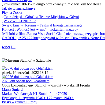
„Powstaniec 1863”- to długo oczekiwany film o wielkim bohaterze
Jak się tu znaleźliśmy?
Piękna Zośka
„Czarodziejska Góra” w Teatrze Miejskim w Gdyni
„WYZWOLENIE”...?
Święto kina w Toruniu – Festiwal EnergaCamerimage
Koncert „Wolność jest w nas” - wokaliści i muzycy
Jeśli lubisz film „Buena Vista Social Club” nie możesz przegapić s
GAROU już 25 i 27 lutego wystąpi w Polsce! Dzwonnik z Notre 
więcej ...
piątek, 16 września 2022 18:15
2076 dni obozu pod Gdańskiem
Obóz koncentracyjny Stutthof wyzwoliły wojska III Frontu
Marsz Śmierci
Markus Włodarczyk KL Stutthof - nr 79059
Egzekucje 11 stycznia 1940 r. i 22 marca 1940 r.
Piaski – granica Europy