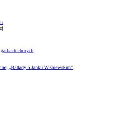
zu
ej
. garbach chorych
ynnej „Ballady o Janku Wiśniewskim”