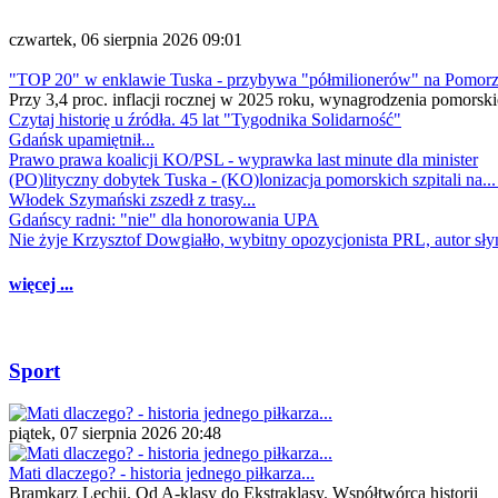
czwartek, 06 sierpnia 2026 09:01
"TOP 20" w enklawie Tuska - przybywa "półmilionerów" na Pomor
Przy 3,4 proc. inflacji rocznej w 2025 roku, wynagrodzenia pomorski
Czytaj historię u źródła. 45 lat "Tygodnika Solidarność"
Gdańsk upamiętnił...
Prawo prawa koalicji KO/PSL - wyprawka last minute dla minister
(PO)lityczny dobytek Tuska - (KO)lonizacja pomorskich szpitali na..
Włodek Szymański zszedł z trasy...
Gdańscy radni: "nie" dla honorowania UPA
Nie żyje Krzysztof Dowgiałło, wybitny opozycjonista PRL, autor sł
więcej ...
Sport
piątek, 07 sierpnia 2026 20:48
Mati dlaczego? - historia jednego piłkarza...
Bramkarz Lechii. Od A-klasy do Ekstraklasy. Współtwórca historii