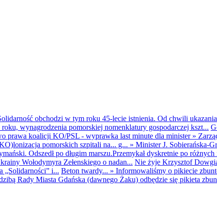
olidarność obchodzi w tym roku 45-lecie istnienia. Od chwili ukazania
25 roku, wynagrodzenia pomorskiej nomenklatury gospodarczej kszt...
G
o prawa koalicji KO/PSL - wyprawka last minute dla minister
»
Zarzą
O)lonizacja pomorskich szpitali na... g...
»
Minister J. Sobierańska-G
mański. Odszedł po długim marszu.Przemykał dyskretnie po różnych r
krainy Wołodymyra Zełenskiego o nadan...
Nie żyje Krzysztof Dowgiał
„Solidarności” i...
Beton twardy...
»
Informowaliśmy o pikiecie zbu
dzibą Rady Miasta Gdańska (dawnego Żaku) odbędzie się pikieta zbun