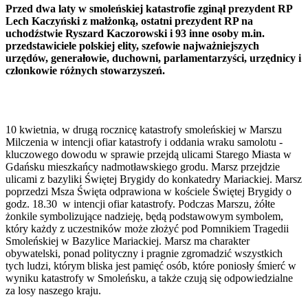
Przed dwa laty w smoleńskiej katastrofie zginął prezydent RP
Lech Kaczyński z małżonką, ostatni prezydent RP na
uchodźstwie Ryszard Kaczorowski i 93 inne osoby m.in.
przedstawiciele polskiej elity, szefowie najważniejszych
urzędów, generałowie, duchowni, parlamentarzyści, urzędnicy i
członkowie różnych stowarzyszeń.
10 kwietnia, w drugą rocznicę katastrofy smoleńskiej w Marszu
Milczenia w intencji ofiar katastrofy i oddania wraku samolotu -
kluczowego dowodu w sprawie przejdą ulicami Starego Miasta w
Gdańsku mieszkańcy nadmotławskiego grodu. Marsz przejdzie
ulicami z bazyliki Świętej Brygidy do konkatedry Mariackiej. Marsz
poprzedzi Msza Święta odprawiona w kościele Świętej Brygidy o
godz. 18.30 w intencji ofiar katastrofy. Podczas Marszu, żółte
żonkile symbolizujące nadzieję, będą podstawowym symbolem,
który każdy z uczestników może złożyć pod Pomnikiem Tragedii
Smoleńskiej w Bazylice Mariackiej. Marsz ma charakter
obywatelski, ponad polityczny i pragnie zgromadzić wszystkich
tych ludzi, którym bliska jest pamięć osób, które poniosły śmierć w
wyniku katastrofy w Smoleńsku, a także czują się odpowiedzialne
za losy naszego kraju.