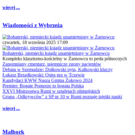
więcej ...
Wiadomości z Wybrzeża
czwartek, 18 września 2025 17:09
Bohaterski, niemiecki ksiądz upamiętniony w Żarnowcu
Kompleks klasztorno-kościelny w Żarnowcu to perła północnych
Zapomniany cmentarz, tajemnicze zgony pacjentów
Debata w Szemudzie: Dołkowski pyta, Kalkowski kluczy
Łukasz Brządkowski: Ostra gra w Tczewie
Kandydaci KWW Nasza Gmina Żukowo 2024
Premier: Bogate Pomorze to bogata Polska
XXVI Mistrzostwa Rumi w sztafetach olimpijskich
Grupa „Odkrywców” z SP nr 10 w Rumi poznaje tajniki nauki
więcej ...
Malbork