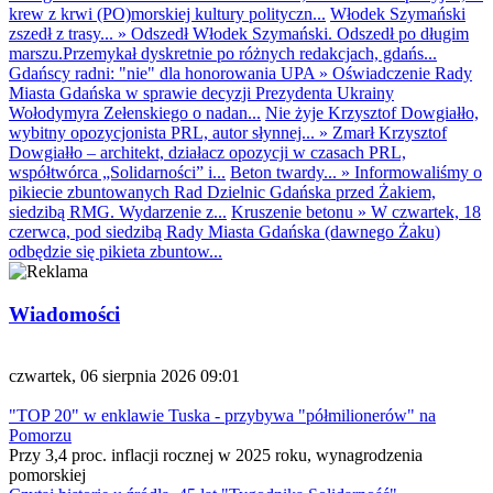
krew z krwi (PO)morskiej kultury polityczn...
Włodek Szymański
zszedł z trasy...
»
Odszedł Włodek Szymański. Odszedł po długim
marszu.Przemykał dyskretnie po różnych redakcjach, gdańs...
Gdańscy radni: "nie" dla honorowania UPA
»
Oświadczenie Rady
Miasta Gdańska w sprawie decyzji Prezydenta Ukrainy
Wołodymyra Zełenskiego o nadan...
Nie żyje Krzysztof Dowgiałło,
wybitny opozycjonista PRL, autor słynnej...
»
Zmarł Krzysztof
Dowgiałło – architekt, działacz opozycji w czasach PRL,
współtwórca „Solidarności” i...
Beton twardy...
»
Informowaliśmy o
pikiecie zbuntowanych Rad Dzielnic Gdańska przed Żakiem,
siedzibą RMG. Wydarzenie z...
Kruszenie betonu
»
W czwartek, 18
czerwca, pod siedzibą Rady Miasta Gdańska (dawnego Żaku)
odbędzie się pikieta zbuntow...
Wiadomości
czwartek, 06 sierpnia 2026 09:01
"TOP 20" w enklawie Tuska - przybywa "półmilionerów" na
Pomorzu
Przy 3,4 proc. inflacji rocznej w 2025 roku, wynagrodzenia
pomorskiej