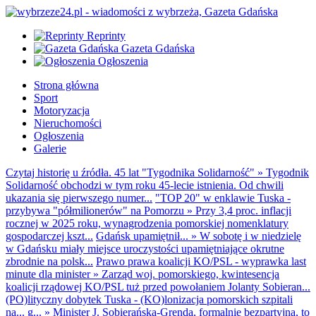
Reprinty
Gazeta Gdańska
Ogłoszenia
Strona główna
Sport
Motoryzacja
Nieruchomości
Ogłoszenia
Galerie
Czytaj historię u źródła. 45 lat "Tygodnika Solidarność"
»
Tygodnik
Solidarność obchodzi w tym roku 45-lecie istnienia. Od chwili
ukazania się pierwszego numer...
"TOP 20" w enklawie Tuska -
przybywa "półmilionerów" na Pomorzu
»
Przy 3,4 proc. inflacji
rocznej w 2025 roku, wynagrodzenia pomorskiej nomenklatury
gospodarczej kszt...
Gdańsk upamiętnił...
»
W sobotę i w niedzielę
w Gdańsku miały miejsce uroczystości upamiętniające okrutne
zbrodnie na polsk...
Prawo prawa koalicji KO/PSL - wyprawka last
minute dla minister
»
Zarząd woj. pomorskiego, kwintesencja
koalicji rządowej KO/PSL tuż przed powołaniem Jolanty Sobieran...
(PO)lityczny dobytek Tuska - (KO)lonizacja pomorskich szpitali
na... g...
»
Minister J. Sobierańska-Grenda, formalnie bezpartyjna, to