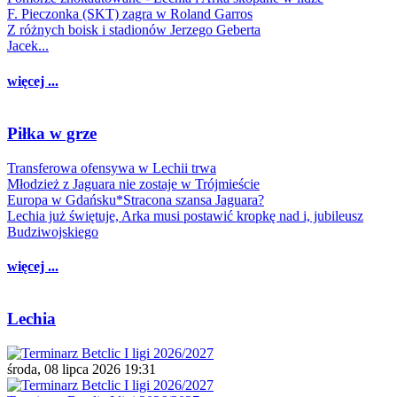
F. Pieczonka (SKT) zagra w Roland Garros
Z różnych boisk i stadionów Jerzego Geberta
Jacek...
więcej ...
Piłka w grze
Transferowa ofensywa w Lechii trwa
Młodzież z Jaguara nie zostaje w Trójmieście
Europa w Gdańsku*Stracona szansa Jaguara?
Lechia już świętuje, Arka musi postawić kropkę nad i, jubileusz
Budziwojskiego
więcej ...
Lechia
środa, 08 lipca 2026 19:31