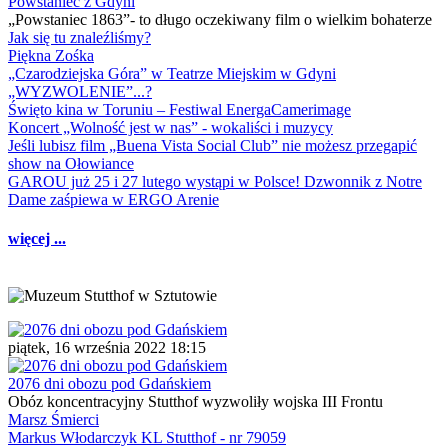
Powstaniec z Gdyni
„Powstaniec 1863”- to długo oczekiwany film o wielkim bohaterze
Jak się tu znaleźliśmy?
Piękna Zośka
„Czarodziejska Góra” w Teatrze Miejskim w Gdyni
„WYZWOLENIE”...?
Święto kina w Toruniu – Festiwal EnergaCamerimage
Koncert „Wolność jest w nas” - wokaliści i muzycy
Jeśli lubisz film „Buena Vista Social Club” nie możesz przegapić
show na Ołowiance
GAROU już 25 i 27 lutego wystąpi w Polsce! Dzwonnik z Notre
Dame zaśpiewa w ERGO Arenie
więcej ...
piątek, 16 września 2022 18:15
2076 dni obozu pod Gdańskiem
Obóz koncentracyjny Stutthof wyzwoliły wojska III Frontu
Marsz Śmierci
Markus Włodarczyk KL Stutthof - nr 79059