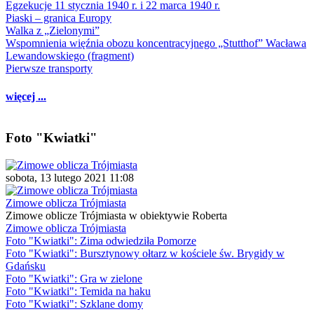
Egzekucje 11 stycznia 1940 r. i 22 marca 1940 r.
Piaski – granica Europy
Walka z „Zielonymi”
Wspomnienia więźnia obozu koncentracyjnego „Stutthof” Wacława
Lewandowskiego (fragment)
Pierwsze transporty
więcej ...
Foto "Kwiatki"
sobota, 13 lutego 2021 11:08
Zimowe oblicza Trójmiasta
Zimowe oblicze Trójmiasta w obiektywie Roberta
Zimowe oblicza Trójmiasta
Foto "Kwiatki": Zima odwiedziła Pomorze
Foto "Kwiatki": Bursztynowy ołtarz w kościele św. Brygidy w
Gdańsku
Foto "Kwiatki": Gra w zielone
Foto "Kwiatki": Temida na haku
Foto "Kwiatki": Szklane domy