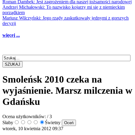
Roman Dambek: Jest zagrożeniem dla naszej tożsamości narodowej
Andrzej Michałowski: To nazwisko kojarzy mi się z niemieckim
porządkiem
Mariusz Wilczyński: Jego rządy zaskutkowały jednymi z gorszych
decyzji
więcej ...
SZUKAJ
Smoleńsk 2010 czeka na
wyjaśnienie. Marsz milczenia w
Gdańsku
Ocena użytkowników:
/ 3
Słaby
Świetny
wtorek, 10 kwietnia 2012 09:37