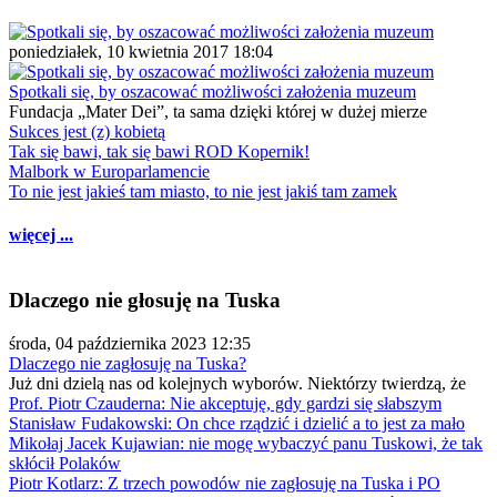
poniedziałek, 10 kwietnia 2017 18:04
Spotkali się, by oszacować możliwości założenia muzeum
Fundacja „Mater Dei”, ta sama dzięki której w dużej mierze
Sukces jest (z) kobietą
Tak się bawi, tak się bawi ROD Kopernik!
Malbork w Europarlamencie
To nie jest jakieś tam miasto, to nie jest jakiś tam zamek
więcej ...
Dlaczego nie głosuję na Tuska
środa, 04 października 2023 12:35
Dlaczego nie zagłosuję na Tuska?
Już dni dzielą nas od kolejnych wyborów. Niektórzy twierdzą, że
Prof. Piotr Czauderna: Nie akceptuję, gdy gardzi się słabszym
Stanisław Fudakowski: On chce rządzić i dzielić a to jest za mało
Mikołaj Jacek Kujawian: nie mogę wybaczyć panu Tuskowi, że tak
skłócił Polaków
Piotr Kotlarz: Z trzech powodów nie zagłosuję na Tuska i PO