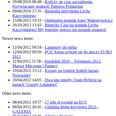
29/08/2016 06:48
-
Kończy się czas zaczadzenia.
Przywracamy godność Państwu Polskiemu
09/06/2016 17:35
-
Biografia prezydenta Lecha
Kaczyńskiego
15/08/2015 19:33
-
Odsłonięto pomnik Anny Walentynowicz
26/10/2013 13:43
-
Bierecki: Czas na pomnik Lecha
Kaczyńskiego! My jesteśmy gotowi ten pomnik postawić
Newer news items:
12/04/2012 09:54
-
Lampiony do nieba
12/04/2012 09:50
-
PGE Arena szykuje się do meczy EURO
2012
11/04/2012 11:58
-
Smoleńsk 2010 – Trójmiasto 2012:
Marsze Milczenia i Pamięci
10/04/2012 15:12
-
Kwiaty na rondzie Izabeli Jarugi-
Nowackiej
10/04/2012 14:01
-
Dwa lata minęły: Aram Rybicki na
łamach "Gazety Gdańskiej"
Older news items:
08/04/2012 19:57
-
17 mln zł rocznie na ECS
06/04/2012 20:45
-
Gdańska droga krzyżowa 2012 -
GALERIA