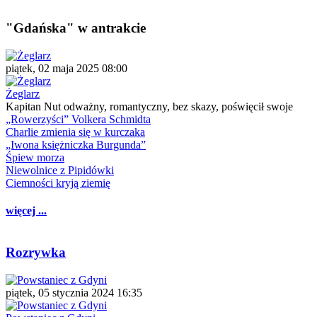
"Gdańska" w antrakcie
piątek, 02 maja 2025 08:00
Żeglarz
Kapitan Nut odważny, romantyczny, bez skazy, poświęcił swoje
„Rowerzyści” Volkera Schmidta
Charlie zmienia się w kurczaka
„Iwona księżniczka Burgunda”
Śpiew morza
Niewolnice z Pipidówki
Ciemności kryją ziemię
więcej ...
Rozrywka
piątek, 05 stycznia 2024 16:35