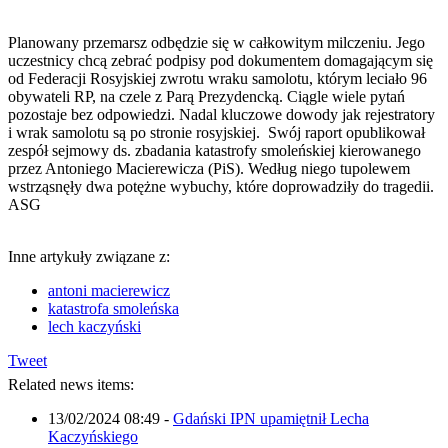
Planowany przemarsz odbędzie się w całkowitym milczeniu. Jego
uczestnicy chcą zebrać podpisy pod dokumentem domagającym się
od Federacji Rosyjskiej zwrotu wraku samolotu, którym leciało 96
obywateli RP, na czele z Parą Prezydencką. Ciągle wiele pytań
pozostaje bez odpowiedzi. Nadal kluczowe dowody jak rejestratory
i wrak samolotu są po stronie rosyjskiej. Swój raport opublikował
zespół sejmowy ds. zbadania katastrofy smoleńskiej kierowanego
przez Antoniego Macierewicza (PiS). Według niego tupolewem
wstrząsnęły dwa potężne wybuchy, które doprowadziły do tragedii.
ASG
Inne artykuły związane z:
antoni macierewicz
katastrofa smoleńska
lech kaczyński
Tweet
Related news items:
13/02/2024 08:49
-
Gdański IPN upamiętnił Lecha
Kaczyńskiego