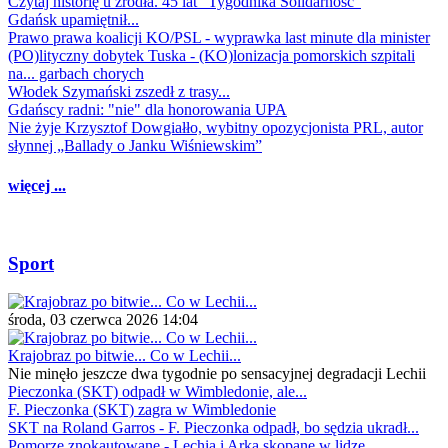
Czytaj historię u źródła. 45 lat "Tygodnika Solidarność"
Gdańsk upamiętnił...
Prawo prawa koalicji KO/PSL - wyprawka last minute dla minister
(PO)lityczny dobytek Tuska - (KO)lonizacja pomorskich szpitali
na... garbach chorych
Włodek Szymański zszedł z trasy...
Gdańscy radni: "nie" dla honorowania UPA
Nie żyje Krzysztof Dowgiałło, wybitny opozycjonista PRL, autor
słynnej „Ballady o Janku Wiśniewskim”
więcej ...
Sport
środa, 03 czerwca 2026 14:04
Krajobraz po bitwie... Co w Lechii...
Nie minęło jeszcze dwa tygodnie po sensacyjnej degradacji Lechii
Pieczonka (SKT) odpadł w Wimbledonie, ale...
F. Pieczonka (SKT) zagra w Wimbledonie
SKT na Roland Garros - F. Pieczonka odpadł, bo sędzia ukradł...
Pomorze znokautowane - Lechia i Arka skopane w lidze