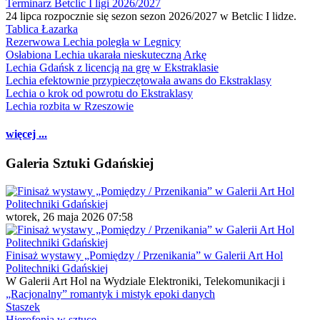
Terminarz Betclic I ligi 2026/2027
24 lipca rozpocznie się sezon sezon 2026/2027 w Betclic I lidze.
Tablica Łazarka
Rezerwowa Lechia poległa w Legnicy
Osłabiona Lechia ukarała nieskuteczną Arkę
Lechia Gdańsk z licencją na grę w Ekstraklasie
Lechia efektownie przypieczętowała awans do Ekstraklasy
Lechia o krok od powrotu do Ekstraklasy
Lechia rozbita w Rzeszowie
więcej ...
Galeria Sztuki Gdańskiej
wtorek, 26 maja 2026 07:58
Finisaż wystawy „Pomiędzy / Przenikania” w Galerii Art Hol
Politechniki Gdańskiej
W Galerii Art Hol na Wydziale Elektroniki, Telekomunikacji i
„Racjonalny” romantyk i mistyk epoki danych
Staszek
Hierofonia w sztuce