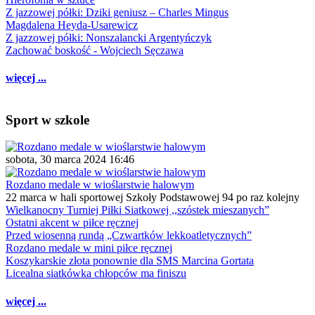
Z jazzowej półki: Dziki geniusz – Charles Mingus
Magdalena Heyda-Usarewicz
Z jazzowej półki: Nonszalancki Argentyńczyk
Zachować boskość - Wojciech Sęczawa
więcej ...
Sport w szkole
sobota, 30 marca 2024 16:46
Rozdano medale w wioślarstwie halowym
22 marca w hali sportowej Szkoły Podstawowej 94 po raz kolejny
Wielkanocny Turniej Piłki Siatkowej ,,szóstek mieszanych”
Ostatni akcent w piłce ręcznej
Przed wiosenną rundą „Czwartków lekkoatletycznych”
Rozdano medale w mini piłce ręcznej
Koszykarskie złota ponownie dla SMS Marcina Gortata
Licealna siatkówka chłopców ma finiszu
więcej ...