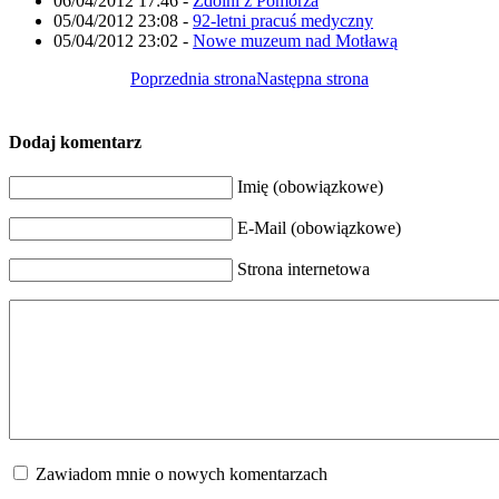
06/04/2012 17:46
-
Zdolni z Pomorza
05/04/2012 23:08
-
92-letni pracuś medyczny
05/04/2012 23:02
-
Nowe muzeum nad Motławą
Poprzednia strona
Następna strona
Dodaj komentarz
Imię (obowiązkowe)
E-Mail (obowiązkowe)
Strona internetowa
Zawiadom mnie o nowych komentarzach