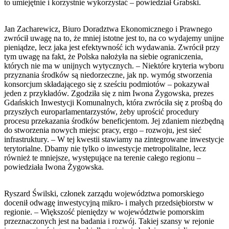
to umiejętnie i korzystnie wykorzystać – powiedział Grabski.
Jan Zacharewicz, Biuro Doradztwa Ekonomicznego i Prawnego
zwrócił uwagę na to, że mniej istotne jest to, na co wydajemy unijne
pieniądze, lecz jaka jest efektywność ich wydawania. Zwrócił przy
tym uwagę na fakt, że Polska nałożyła na siebie ograniczenia,
których nie ma w unijnych wytycznych. – Niektóre kryteria wyboru
przyznania środków są niedorzeczne, jak np. wymóg stworzenia
konsorcjum składającego się z sześciu podmiotów – pokazywał
jeden z przykładów. Zgodziła się z nim Iwona Żygowska, prezes
Gdańskich Inwestycji Komunalnych, która zwróciła się z prośbą do
przyszłych europarlamentarzystów, żeby uprościć procedury
procesu przekazania środków beneficjentom. Jej zdaniem niezbędną
do stworzenia nowych miejsc pracy, ergo – rozwoju, jest sieć
infrastruktury. – W tej kwestii stawiamy na zintegrowane inwestycje
terytorialne. Dbamy nie tylko o inwestycje metropolitalne, lecz
również te mniejsze, występujące na terenie całego regionu –
powiedziała Iwona Żygowska.
Ryszard Świlski, członek zarządu województwa pomorskiego
docenił odwagę inwestycyjną mikro- i małych przedsiębiorstw w
regionie. – Większość pieniędzy w województwie pomorskim
przeznaczonych jest na badania i rozwój. Takiej szansy w rejonie