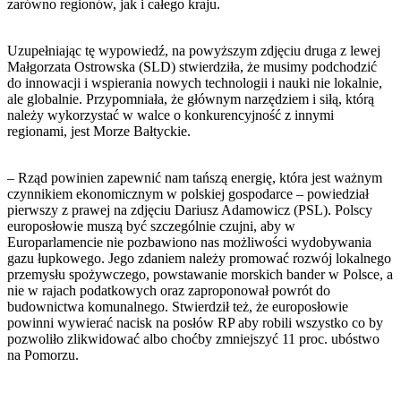
zarówno regionów, jak i całego kraju.
Uzupełniając tę wypowiedź, na powyższym zdjęciu druga z lewej
Małgorzata Ostrowska (SLD) stwierdziła, że musimy podchodzić
do innowacji i wspierania nowych technologii i nauki nie lokalnie,
ale globalnie. Przypomniała, że głównym narzędziem i siłą, którą
należy wykorzystać w walce o konkurencyjność z innymi
regionami, jest Morze Bałtyckie.
– Rząd powinien zapewnić nam tańszą energię, która jest ważnym
czynnikiem ekonomicznym w polskiej gospodarce – powiedział
pierwszy z prawej na zdjęciu Dariusz Adamowicz (PSL). Polscy
europosłowie muszą być szczególnie czujni, aby w
Europarlamencie nie pozbawiono nas możliwości wydobywania
gazu łupkowego. Jego zdaniem należy promować rozwój lokalnego
przemysłu spożywczego, powstawanie morskich bander w Polsce, a
nie w rajach podatkowych oraz zaproponował powrót do
budownictwa komunalnego. Stwierdził też, że europosłowie
powinni wywierać nacisk na posłów RP aby robili wszystko co by
pozwoliło zlikwidować albo choćby zmniejszyć 11 proc. ubóstwo
na Pomorzu.