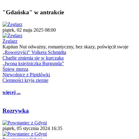
"Gdańska" w antrakcie
piątek, 02 maja 2025 08:00
Żeglarz
Kapitan Nut odważny, romantyczny, bez skazy, poświęcił swoje
„Rowerzyści” Volkera Schmidta
Charlie zmienia się w kurczaka
„Iwona księżniczka Burgunda”
Śpiew morza
Niewolnice z Pipidówki
Ciemności kryją ziemię
więcej ...
Rozrywka
piątek, 05 stycznia 2024 16:35