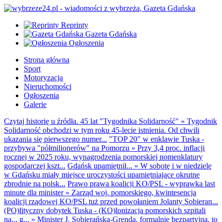
Reprinty
Gazeta Gdańska
Ogłoszenia
Strona główna
Sport
Motoryzacja
Nieruchomości
Ogłoszenia
Galerie
Czytaj historię u źródła. 45 lat "Tygodnika Solidarność"
»
Tygodnik
Solidarność obchodzi w tym roku 45-lecie istnienia. Od chwili
ukazania się pierwszego numer...
"TOP 20" w enklawie Tuska -
przybywa "półmilionerów" na Pomorzu
»
Przy 3,4 proc. inflacji
rocznej w 2025 roku, wynagrodzenia pomorskiej nomenklatury
gospodarczej kszt...
Gdańsk upamiętnił...
»
W sobotę i w niedzielę
w Gdańsku miały miejsce uroczystości upamiętniające okrutne
zbrodnie na polsk...
Prawo prawa koalicji KO/PSL - wyprawka last
minute dla minister
»
Zarząd woj. pomorskiego, kwintesencja
koalicji rządowej KO/PSL tuż przed powołaniem Jolanty Sobieran...
(PO)lityczny dobytek Tuska - (KO)lonizacja pomorskich szpitali
na... g...
»
Minister J. Sobierańska-Grenda, formalnie bezpartyjna, to