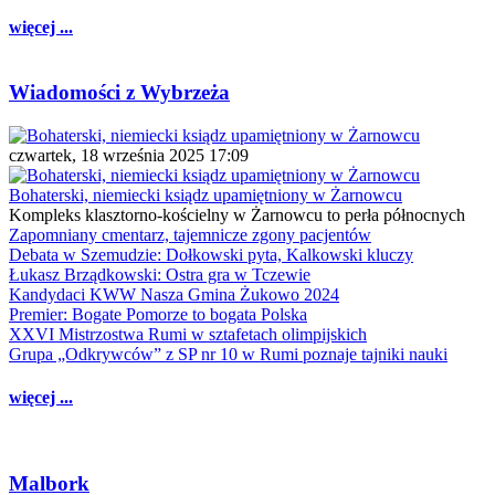
więcej ...
Wiadomości z Wybrzeża
czwartek, 18 września 2025 17:09
Bohaterski, niemiecki ksiądz upamiętniony w Żarnowcu
Kompleks klasztorno-kościelny w Żarnowcu to perła północnych
Zapomniany cmentarz, tajemnicze zgony pacjentów
Debata w Szemudzie: Dołkowski pyta, Kalkowski kluczy
Łukasz Brządkowski: Ostra gra w Tczewie
Kandydaci KWW Nasza Gmina Żukowo 2024
Premier: Bogate Pomorze to bogata Polska
XXVI Mistrzostwa Rumi w sztafetach olimpijskich
Grupa „Odkrywców” z SP nr 10 w Rumi poznaje tajniki nauki
więcej ...
Malbork