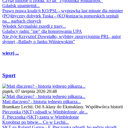
Czytaj historię u źródła. 45 lat "Tygodnika Solidarność"
Gdańsk upamiętnił...
Prawo prawa koalicji KO/PSL - wyprawka last minute dla minister
(PO)lityczny dobytek Tuska - (KO)lonizacja pomorskich szpitali
na... garbach chorych
Włodek Szymański zszedł z trasy...
Gdańscy radni: "nie" dla honorowania UPA
Nie żyje Krzysztof Dowgiałło, wybitny opozycjonista PRL, autor
słynnej „Ballady o Janku Wiśniewskim”
więcej ...
Sport
piątek, 07 sierpnia 2026 20:48
Mati dlaczego? - historia jednego piłkarza...
Bramkarz Lechii. Od A-klasy do Ekstraklasy. Współtwórca historii
Pieczonka (SKT) odpadł w Wimbledonie, ale...
F. Pieczonka (SKT) zagra w Wimbledonie
Krajobraz po bitwie... Co w Lechii...
SKT na Roland Garros - F. Pieczonka odpadł, bo sędzia ukradł...