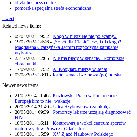
olivia business centre
pomorska specjalna strefa ekonomiczna
Tweet
Related news items:
05/04/2024 19:32
-
Kogo w niedzielę nie polecamy...
19/02/2024 14:46
-
„Sopot dla Ciebie”, czyli dla kogo?
Magdalena Czarzyńska-Jachim rozpoczyna kampanię
wyborczą
23/12/2023 12:05
-
Nie ma biedy w senacie... Pomorskie
obrachunki
17/09/2023 17:32
-
A. Kobylarz mierzy w senat
03/08/2023 18:11
-
Kartel senacki - zmowa (po)morska
Newer news items:
21/05/2014 11:46
-
Kozłowski: Praca w Parlamencie
Europejskim to nie "wakacje"
20/05/2014 21:40
-
Ulica Szybowcowa zamknięta
20/05/2014 09:39
-
Pomorscy lekarze uczą się diagnozować
HIV
18/05/2014 16:11
-
Kontrowersje wokół centrum sportów
motorowych w Pruszczu Gdańskim
18/05/2014 15:59
-
XV Zjazd Naukowy Polskiego