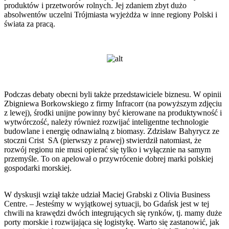
produktów i przetworów rolnych. Jej zdaniem zbyt dużo
absolwentów uczelni Trójmiasta wyjeżdża w inne regiony Polski i
świata za pracą.
Podczas debaty obecni byli także przedstawiciele biznesu. W opinii
Zbigniewa Borkowskiego z firmy Infracorr (na powyższym zdjęciu
z lewej), środki unijne powinny być kierowane na produktywność i
wytwórczość, należy również rozwijać inteligentne technologie
budowlane i energię odnawialną z biomasy. Zdzisław Bahyrycz ze
stoczni Crist SA (pierwszy z prawej) stwierdził natomiast, że
rozwój regionu nie musi opierać się tylko i wyłącznie na samym
przemyśle. To on apelował o przywrócenie dobrej marki polskiej
gospodarki morskiej.
W dyskusji wziął także udział Maciej Grabski z Olivia Business
Centre. – Jesteśmy w wyjątkowej sytuacji, bo Gdańsk jest w tej
chwili na krawędzi dwóch integrujących się rynków, tj. mamy duże
porty morskie i rozwijająca się logistykę. Warto się zastanowić, jak