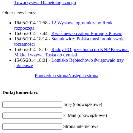
Towarzystwa Diabetologicznego
Older news items:
16/05/2014 17:58
-
12 Wystawa ogrodnicza w Renk
rozpoczęta
16/05/2014 17:44
-
Kwaśniewski zatopi Europę z Plusem
15/05/2014 18:14
-
Stanulewicz: Polska musi bronić swojej
tożsamości
15/05/2014 18:10
-
Radny PO przechodzi do KNP Korwina-
Mikke i wzywa Tuska do dymisji
15/05/2014 18:01
-
Lotnisko Rębiechowo świętowało trzy
jubileusze
Poprzednia strona
Następna strona
Dodaj komentarz
Imię (obowiązkowe)
E-Mail (obowiązkowe)
Strona internetowa