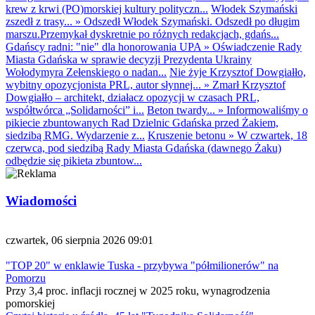
krew z krwi (PO)morskiej kultury polityczn...
Włodek Szymański
zszedł z trasy...
»
Odszedł Włodek Szymański. Odszedł po długim
marszu.Przemykał dyskretnie po różnych redakcjach, gdańs...
Gdańscy radni: "nie" dla honorowania UPA
»
Oświadczenie Rady
Miasta Gdańska w sprawie decyzji Prezydenta Ukrainy
Wołodymyra Zełenskiego o nadan...
Nie żyje Krzysztof Dowgiałło,
wybitny opozycjonista PRL, autor słynnej...
»
Zmarł Krzysztof
Dowgiałło – architekt, działacz opozycji w czasach PRL,
współtwórca „Solidarności” i...
Beton twardy...
»
Informowaliśmy o
pikiecie zbuntowanych Rad Dzielnic Gdańska przed Żakiem,
siedzibą RMG. Wydarzenie z...
Kruszenie betonu
»
W czwartek, 18
czerwca, pod siedzibą Rady Miasta Gdańska (dawnego Żaku)
odbędzie się pikieta zbuntow...
Wiadomości
czwartek, 06 sierpnia 2026 09:01
"TOP 20" w enklawie Tuska - przybywa "półmilionerów" na
Pomorzu
Przy 3,4 proc. inflacji rocznej w 2025 roku, wynagrodzenia
pomorskiej