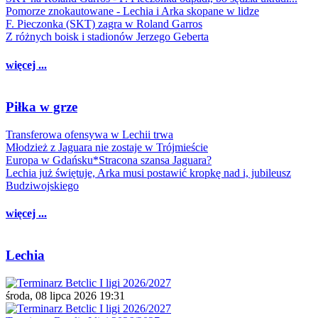
Pomorze znokautowane - Lechia i Arka skopane w lidze
F. Pieczonka (SKT) zagra w Roland Garros
Z różnych boisk i stadionów Jerzego Geberta
więcej ...
Piłka w grze
Transferowa ofensywa w Lechii trwa
Młodzież z Jaguara nie zostaje w Trójmieście
Europa w Gdańsku*Stracona szansa Jaguara?
Lechia już świętuje, Arka musi postawić kropkę nad i, jubileusz
Budziwojskiego
więcej ...
Lechia
środa, 08 lipca 2026 19:31