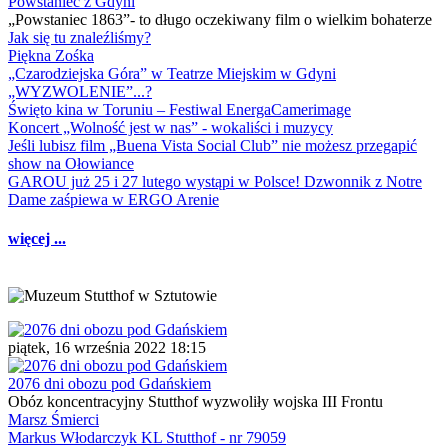
Powstaniec z Gdyni
„Powstaniec 1863”- to długo oczekiwany film o wielkim bohaterze
Jak się tu znaleźliśmy?
Piękna Zośka
„Czarodziejska Góra” w Teatrze Miejskim w Gdyni
„WYZWOLENIE”...?
Święto kina w Toruniu – Festiwal EnergaCamerimage
Koncert „Wolność jest w nas” - wokaliści i muzycy
Jeśli lubisz film „Buena Vista Social Club” nie możesz przegapić
show na Ołowiance
GAROU już 25 i 27 lutego wystąpi w Polsce! Dzwonnik z Notre
Dame zaśpiewa w ERGO Arenie
więcej ...
piątek, 16 września 2022 18:15
2076 dni obozu pod Gdańskiem
Obóz koncentracyjny Stutthof wyzwoliły wojska III Frontu
Marsz Śmierci
Markus Włodarczyk KL Stutthof - nr 79059