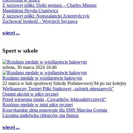
Z jazzowej półki: Dziki geniusz – Charles Mingus
Magdalena Heyda-Usarewicz
Z jazzowej półki: Nonszalancki Argentyńczyk
Zachować boskość - Wojciech Sęczawa
więcej ...
Sport w szkole
sobota, 30 marca 2024 16:46
Rozdano medale w wioślarstwie halowym
22 marca w hali sportowej Szkoły Podstawowej 94 po raz kolejny
Wielkanocny Turniej Piłki Siatkowej ,,szóstek mieszanych”
Ostatni akcent w piłce ręcznej
Przed wiosenną rundą „Czwartków lekkoatletycznych”
Rozdano medale w mini piłce ręcznej
Koszykarskie złota ponownie dla SMS Marcina Gortata
Licealna siatkówka chłopców ma finiszu
więcej ...