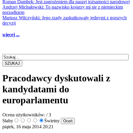
Roman Dambek: Jest zagrożeniem dla naszej tożsamości narodowej
Andrzej Michałowski: To nazwisko kojarzy mi się z niemieckim
porządkiem
Mariusz Wilczyński: Jego rządy zaskutkowały jednymi z gorszych
decyzji
więcej ...
SZUKAJ
Pracodawcy dyskutowali z
kandydatami do
europarlamentu
Ocena użytkowników:
/ 3
Słaby
Świetny
piątek, 16 maja 2014 20:21