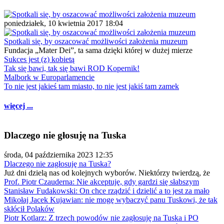
poniedziałek, 10 kwietnia 2017 18:04
Spotkali się, by oszacować możliwości założenia muzeum
Fundacja „Mater Dei”, ta sama dzięki której w dużej mierze
Sukces jest (z) kobietą
Tak się bawi, tak się bawi ROD Kopernik!
Malbork w Europarlamencie
To nie jest jakieś tam miasto, to nie jest jakiś tam zamek
więcej ...
Dlaczego nie głosuję na Tuska
środa, 04 października 2023 12:35
Dlaczego nie zagłosuję na Tuska?
Już dni dzielą nas od kolejnych wyborów. Niektórzy twierdzą, że
Prof. Piotr Czauderna: Nie akceptuję, gdy gardzi się słabszym
Stanisław Fudakowski: On chce rządzić i dzielić a to jest za mało
Mikołaj Jacek Kujawian: nie mogę wybaczyć panu Tuskowi, że tak
skłócił Polaków
Piotr Kotlarz: Z trzech powodów nie zagłosuję na Tuska i PO