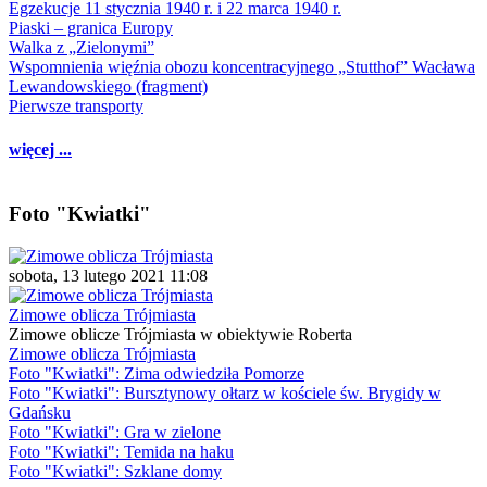
Egzekucje 11 stycznia 1940 r. i 22 marca 1940 r.
Piaski – granica Europy
Walka z „Zielonymi”
Wspomnienia więźnia obozu koncentracyjnego „Stutthof” Wacława
Lewandowskiego (fragment)
Pierwsze transporty
więcej ...
Foto "Kwiatki"
sobota, 13 lutego 2021 11:08
Zimowe oblicza Trójmiasta
Zimowe oblicze Trójmiasta w obiektywie Roberta
Zimowe oblicza Trójmiasta
Foto "Kwiatki": Zima odwiedziła Pomorze
Foto "Kwiatki": Bursztynowy ołtarz w kościele św. Brygidy w
Gdańsku
Foto "Kwiatki": Gra w zielone
Foto "Kwiatki": Temida na haku
Foto "Kwiatki": Szklane domy