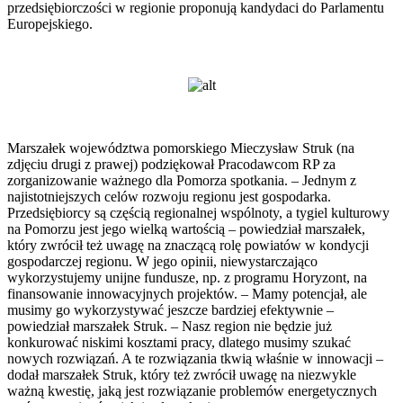
przedsiębiorczości w regionie proponują kandydaci do Parlamentu
Europejskiego.
Marszałek województwa pomorskiego Mieczysław Struk (na
zdjęciu drugi z prawej) podziękował Pracodawcom RP za
zorganizowanie ważnego dla Pomorza spotkania. – Jednym z
najistotniejszych celów rozwoju regionu jest gospodarka.
Przedsiębiorcy są częścią regionalnej wspólnoty, a tygiel kulturowy
na Pomorzu jest jego wielką wartością – powiedział marszałek,
który zwrócił też uwagę na znaczącą rolę powiatów w kondycji
gospodarczej regionu. W jego opinii, niewystarczająco
wykorzystujemy unijne fundusze, np. z programu Horyzont, na
finansowanie innowacyjnych projektów. – Mamy potencjał, ale
musimy go wykorzystywać jeszcze bardziej efektywnie –
powiedział marszałek Struk. – Nasz region nie będzie już
konkurować niskimi kosztami pracy, dlatego musimy szukać
nowych rozwiązań. A te rozwiązania tkwią właśnie w innowacji –
dodał marszałek Struk, który też zwrócił uwagę na niezwykle
ważną kwestię, jaką jest rozwiązanie problemów energetycznych