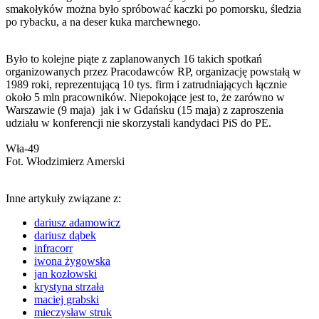
smakołyków można było spróbować kaczki po pomorsku, śledzia
po rybacku, a na deser kuka marchewnego.
Było to kolejne piąte z zaplanowanych 16 takich spotkań
organizowanych przez Pracodawców RP, organizację powstałą w
1989 roki, reprezentującą 10 tys. firm i zatrudniających łącznie
około 5 mln pracowników. Niepokojące jest to, że zarówno w
Warszawie (9 maja) jak i w Gdańsku (15 maja) z zaproszenia
udziału w konferencji nie skorzystali kandydaci PiS do PE.
Wła-49
Fot. Włodzimierz Amerski
Inne artykuły związane z:
dariusz adamowicz
dariusz dąbek
infracorr
iwona żygowska
jan kozłowski
krystyna strzała
maciej grabski
mieczysław struk