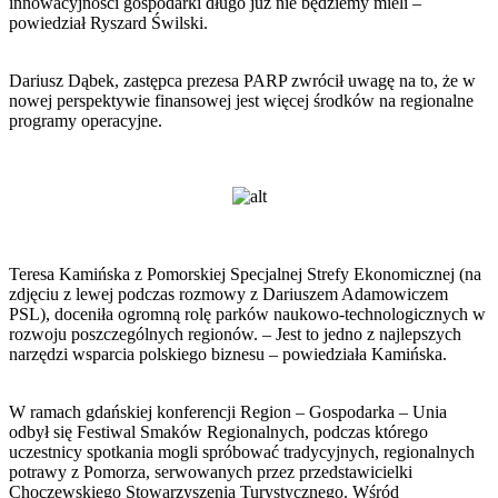
innowacyjności gospodarki długo już nie będziemy mieli –
powiedział Ryszard Świlski.
Dariusz Dąbek, zastępca prezesa PARP zwrócił uwagę na to, że w
nowej perspektywie finansowej jest więcej środków na regionalne
programy operacyjne.
Teresa Kamińska z Pomorskiej Specjalnej Strefy Ekonomicznej (na
zdjęciu z lewej podczas rozmowy z Dariuszem Adamowiczem
PSL), doceniła ogromną rolę parków naukowo-technologicznych w
rozwoju poszczególnych regionów. – Jest to jedno z najlepszych
narzędzi wsparcia polskiego biznesu – powiedziała Kamińska.
W ramach gdańskiej konferencji Region – Gospodarka – Unia
odbył się Festiwal Smaków Regionalnych, podczas którego
uczestnicy spotkania mogli spróbować tradycyjnych, regionalnych
potrawy z Pomorza, serwowanych przez przedstawicielki
Choczewskiego Stowarzyszenia Turystycznego. Wśród