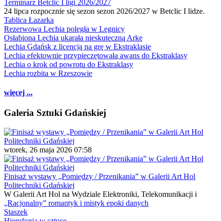
Terminarz Betclic I ligi 2026/2027
24 lipca rozpocznie się sezon sezon 2026/2027 w Betclic I lidze.
Tablica Łazarka
Rezerwowa Lechia poległa w Legnicy
Osłabiona Lechia ukarała nieskuteczną Arkę
Lechia Gdańsk z licencją na grę w Ekstraklasie
Lechia efektownie przypieczętowała awans do Ekstraklasy
Lechia o krok od powrotu do Ekstraklasy
Lechia rozbita w Rzeszowie
więcej ...
Galeria Sztuki Gdańskiej
wtorek, 26 maja 2026 07:58
Finisaż wystawy „Pomiędzy / Przenikania” w Galerii Art Hol
Politechniki Gdańskiej
W Galerii Art Hol na Wydziale Elektroniki, Telekomunikacji i
„Racjonalny” romantyk i mistyk epoki danych
Staszek
Hierofonia w sztuce