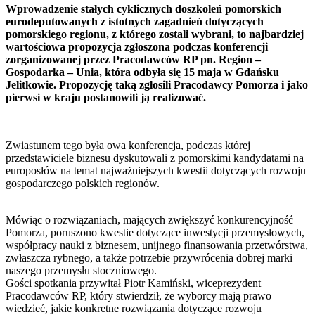
Wprowadzenie stałych cyklicznych doszkoleń pomorskich
eurodeputowanych z istotnych zagadnień dotyczących
pomorskiego regionu, z którego zostali wybrani, to najbardziej
wartościowa propozycja zgłoszona podczas konferencji
zorganizowanej przez Pracodawców RP pn. Region –
Gospodarka – Unia, która odbyła się 15 maja w Gdańsku
Jelitkowie. Propozycję taką zgłosili Pracodawcy Pomorza i jako
pierwsi w kraju postanowili ją realizować.
Zwiastunem tego była owa konferencja, podczas której
przedstawiciele biznesu dyskutowali z pomorskimi kandydatami na
europosłów na temat najważniejszych kwestii dotyczących rozwoju
gospodarczego polskich regionów.
Mówiąc o rozwiązaniach, mających zwiększyć konkurencyjność
Pomorza, poruszono kwestie dotyczące inwestycji przemysłowych,
współpracy nauki z biznesem, unijnego finansowania przetwórstwa,
zwłaszcza rybnego, a także potrzebie przywrócenia dobrej marki
naszego przemysłu stoczniowego.
Gości spotkania przywitał Piotr Kamiński, wiceprezydent
Pracodawców RP, który stwierdził, że wyborcy mają prawo
wiedzieć, jakie konkretne rozwiązania dotyczące rozwoju