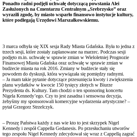
Ponadto radni podjęli uchwałę dotyczącą powstania Alei
Zasłużonych na Cmentarzu Centralnym „Srebrzysko” oraz
wyrazili zgodę, by miasto wsparło finansowo instytucje kultury,
które podlegają Urzędowi Marszałkowskiemu.
3 marca odbyła się XIX sesja Rady Miasta Gdańska. Była to jedna z
trzech sesji, które zostały zaplanowane na marzec. Podczas sesji
podjęto m.in. uchwałę w sprawie zmian w Wieloletniej Prognozie
Finansowej Miasta Gdańska oraz uchwałę w sprawie zmian w
budżecie miasta na rok 2016. Zmiany w budżecie stały się
powodem do dyskusji, która wywiązała się pomiędzy radnymi.
– Ja mam takie pytanie dotyczące przesunięcia kwoty i zwiększenia
planu wydatków w kwocie 150 tysięcy złotych w Biurze
Prezydenta ds. Kultury. Tam chodzi o ten sponsoring koncertu
Nigela Kennedy’ego. Czy to jest zasadna i sensowna decyzja,
żebyśmy my sponsorowali komercyjne wydarzenia artystyczne? –
pytał Grzegorz Strzelczyk.
– Proszę Państwa każdy z nas wie kto to jest skrzypek Nigel
Kennedy i zespół Cappella Gedanesis. Po przesłuchaniu utworów
tego zespołu Nigel Kennedy zdecydował się wraz z Cappellą zagrać