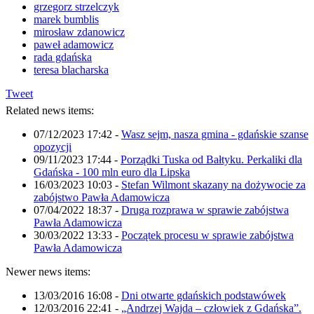
grzegorz strzelczyk
marek bumblis
mirosław zdanowicz
paweł adamowicz
rada gdańska
teresa blacharska
Tweet
Related news items:
07/12/2023 17:42
-
Wasz sejm, nasza gmina - gdańskie szanse
opozycji
09/11/2023 17:44
-
Porządki Tuska od Bałtyku. Perkaliki dla
Gdańska - 100 mln euro dla Lipska
16/03/2023 10:03
-
Stefan Wilmont skazany na dożywocie za
zabójstwo Pawła Adamowicza
07/04/2022 18:37
-
Druga rozprawa w sprawie zabójstwa
Pawła Adamowicza
30/03/2022 13:33
-
Początek procesu w sprawie zabójstwa
Pawła Adamowicza
Newer news items:
13/03/2016 16:08
-
Dni otwarte gdańskich podstawówek
12/03/2016 22:41
-
„Andrzej Wajda – człowiek z Gdańska”.