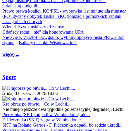
Czytaj historię u źródła. 45 lat "Tygodnika Solidarność"
Gdańsk upamiętnił...
Prawo prawa koalicji KO/PSL - wyprawka last minute dla minister
(PO)lityczny dobytek Tuska - (KO)lonizacja pomorskich szpitali
na... garbach chorych
Włodek Szymański zszedł z trasy...
Gdańscy radni: "nie" dla honorowania UPA
Nie żyje Krzysztof Dowgiałło, wybitny opozycjonista PRL, autor
słynnej „Ballady o Janku Wiśniewskim”
więcej ...
Sport
środa, 03 czerwca 2026 14:04
Krajobraz po bitwie... Co w Lechii...
Nie minęło jeszcze dwa tygodnie po sensacyjnej degradacji Lechii
Pieczonka (SKT) odpadł w Wimbledonie, ale...
F. Pieczonka (SKT) zagra w Wimbledonie
SKT na Roland Garros - F. Pieczonka odpadł, bo sędzia ukradł...
Pomorze znokautowane - Lechia i Arka skopane w lidze