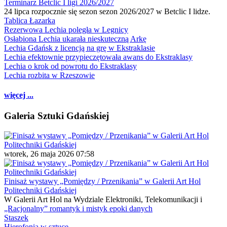
Terminarz Betclic I ligi 2026/2027
24 lipca rozpocznie się sezon sezon 2026/2027 w Betclic I lidze.
Tablica Łazarka
Rezerwowa Lechia poległa w Legnicy
Osłabiona Lechia ukarała nieskuteczną Arkę
Lechia Gdańsk z licencją na grę w Ekstraklasie
Lechia efektownie przypieczętowała awans do Ekstraklasy
Lechia o krok od powrotu do Ekstraklasy
Lechia rozbita w Rzeszowie
więcej ...
Galeria Sztuki Gdańskiej
wtorek, 26 maja 2026 07:58
Finisaż wystawy „Pomiędzy / Przenikania” w Galerii Art Hol
Politechniki Gdańskiej
W Galerii Art Hol na Wydziale Elektroniki, Telekomunikacji i
„Racjonalny” romantyk i mistyk epoki danych
Staszek
Hierofonia w sztuce