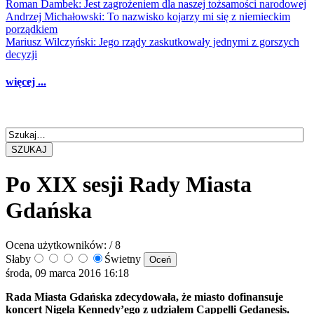
Roman Dambek: Jest zagrożeniem dla naszej tożsamości narodowej
Andrzej Michałowski: To nazwisko kojarzy mi się z niemieckim
porządkiem
Mariusz Wilczyński: Jego rządy zaskutkowały jednymi z gorszych
decyzji
więcej ...
SZUKAJ
Po XIX sesji Rady Miasta
Gdańska
Ocena użytkowników:
/ 8
Słaby
Świetny
środa, 09 marca 2016 16:18
Rada Miasta Gdańska zdecydowała, że miasto dofinansuje
koncert Nigela Kennedy’ego z udziałem Cappelli Gedanesis.