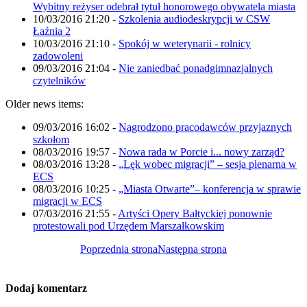
Wybitny reżyser odebrał tytuł honorowego obywatela miasta
10/03/2016 21:20
-
Szkolenia audiodeskrypcji w CSW
Łaźnia 2
10/03/2016 21:10
-
Spokój w weterynarii - rolnicy
zadowoleni
09/03/2016 21:04
-
Nie zaniedbać ponadgimnazjalnych
czytelników
Older news items:
09/03/2016 16:02
-
Nagrodzono pracodawców przyjaznych
szkołom
08/03/2016 19:57
-
Nowa rada w Porcie i... nowy zarząd?
08/03/2016 13:28
-
„Lęk wobec migracji” – sesja plenarna w
ECS
08/03/2016 10:25
-
„Miasta Otwarte”– konferencja w sprawie
migracji w ECS
07/03/2016 21:55
-
Artyści Opery Bałtyckiej ponownie
protestowali pod Urzędem Marszałkowskim
Poprzednia strona
Następna strona
Dodaj komentarz