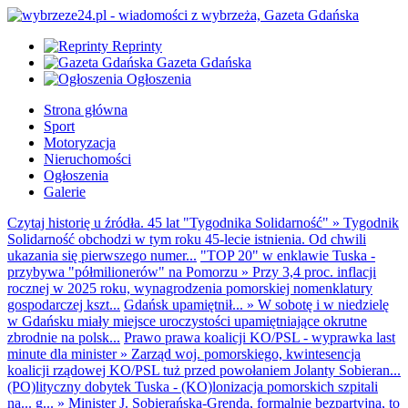
Reprinty
Gazeta Gdańska
Ogłoszenia
Strona główna
Sport
Motoryzacja
Nieruchomości
Ogłoszenia
Galerie
Czytaj historię u źródła. 45 lat "Tygodnika Solidarność"
»
Tygodnik
Solidarność obchodzi w tym roku 45-lecie istnienia. Od chwili
ukazania się pierwszego numer...
"TOP 20" w enklawie Tuska -
przybywa "półmilionerów" na Pomorzu
»
Przy 3,4 proc. inflacji
rocznej w 2025 roku, wynagrodzenia pomorskiej nomenklatury
gospodarczej kszt...
Gdańsk upamiętnił...
»
W sobotę i w niedzielę
w Gdańsku miały miejsce uroczystości upamiętniające okrutne
zbrodnie na polsk...
Prawo prawa koalicji KO/PSL - wyprawka last
minute dla minister
»
Zarząd woj. pomorskiego, kwintesencja
koalicji rządowej KO/PSL tuż przed powołaniem Jolanty Sobieran...
(PO)lityczny dobytek Tuska - (KO)lonizacja pomorskich szpitali
na... g...
»
Minister J. Sobierańska-Grenda, formalnie bezpartyjna, to