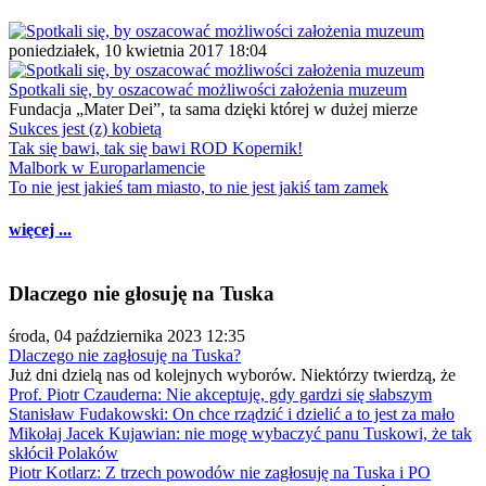
poniedziałek, 10 kwietnia 2017 18:04
Spotkali się, by oszacować możliwości założenia muzeum
Fundacja „Mater Dei”, ta sama dzięki której w dużej mierze
Sukces jest (z) kobietą
Tak się bawi, tak się bawi ROD Kopernik!
Malbork w Europarlamencie
To nie jest jakieś tam miasto, to nie jest jakiś tam zamek
więcej ...
Dlaczego nie głosuję na Tuska
środa, 04 października 2023 12:35
Dlaczego nie zagłosuję na Tuska?
Już dni dzielą nas od kolejnych wyborów. Niektórzy twierdzą, że
Prof. Piotr Czauderna: Nie akceptuję, gdy gardzi się słabszym
Stanisław Fudakowski: On chce rządzić i dzielić a to jest za mało
Mikołaj Jacek Kujawian: nie mogę wybaczyć panu Tuskowi, że tak
skłócił Polaków
Piotr Kotlarz: Z trzech powodów nie zagłosuję na Tuska i PO