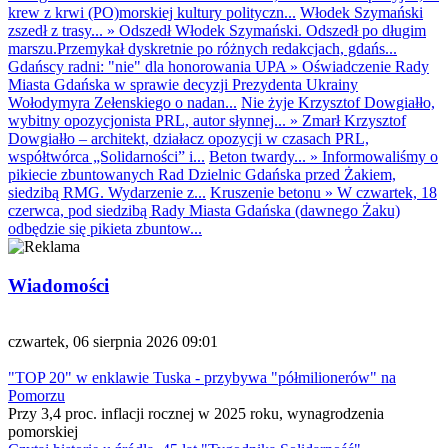
krew z krwi (PO)morskiej kultury polityczn...
Włodek Szymański
zszedł z trasy...
»
Odszedł Włodek Szymański. Odszedł po długim
marszu.Przemykał dyskretnie po różnych redakcjach, gdańs...
Gdańscy radni: "nie" dla honorowania UPA
»
Oświadczenie Rady
Miasta Gdańska w sprawie decyzji Prezydenta Ukrainy
Wołodymyra Zełenskiego o nadan...
Nie żyje Krzysztof Dowgiałło,
wybitny opozycjonista PRL, autor słynnej...
»
Zmarł Krzysztof
Dowgiałło – architekt, działacz opozycji w czasach PRL,
współtwórca „Solidarności” i...
Beton twardy...
»
Informowaliśmy o
pikiecie zbuntowanych Rad Dzielnic Gdańska przed Żakiem,
siedzibą RMG. Wydarzenie z...
Kruszenie betonu
»
W czwartek, 18
czerwca, pod siedzibą Rady Miasta Gdańska (dawnego Żaku)
odbędzie się pikieta zbuntow...
Wiadomości
czwartek, 06 sierpnia 2026 09:01
"TOP 20" w enklawie Tuska - przybywa "półmilionerów" na
Pomorzu
Przy 3,4 proc. inflacji rocznej w 2025 roku, wynagrodzenia
pomorskiej