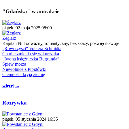
"Gdańska" w antrakcie
piątek, 02 maja 2025 08:00
Żeglarz
Kapitan Nut odważny, romantyczny, bez skazy, poświęcił swoje
„Rowerzyści” Volkera Schmidta
Charlie zmienia się w kurczaka
„Iwona księżniczka Burgunda”
Śpiew morza
Niewolnice z Pipidówki
Ciemności kryją ziemię
więcej ...
Rozrywka
piątek, 05 stycznia 2024 16:35