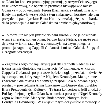
w Gdańsku koncert promocyjny, promujący oczywiście też jego
trasę koncertową, ale będzie to promocja niewątpliwie miasta
Gdańska – odpowiedziała Teresa Blacharska, skarbnik miasta. –
Bilety nie pokryją wszystkich z tym związanych kosztów, ale pan
prezydent i pani dyrektor Biura Kultury uważają, że jest to bardzo
duża promocja dla miasta Gdańska na arenie międzynarodowej.
– To może już nie jest pytanie do pani skarbnik, bo ja doskonale
wiem i z resztą, nomen omen, bardzo lubię Nigela, ale może pani
dyrektor w takim razie by wytłumaczyła: na czym polega ta
promocja zagranicą Cappelli Gadanesis i miasta Gdańska? – pytał
Grzegorz Strzelczyk.
– Zagranie z tego rodzaju artystą jest dla Cappelli Gadenesis w
jakimś sensie długofalową inwestycją. W momencie, w którym
Cappella Gedanesis po pierwsze będzie mogła przez lata mówić, że
była zespołem, który zagrał z Nigelem Kennedym. Ma ogromne
znaczenie i dla miasta i dla samego zespołu i dla budowania jego
prestiżu – powiedziała Anna Czekanowicz-Drążewska, dyrektor
Biura Prezydenta ds. Kultury. – Ta trasa koncertowa, jeśli chodzi o
Polskę, obejmuje tylko Gdańsk, natomiast poza tym Nigel Kennedy
zagra w Istambule, Madrycie, Budapeszcie, Nowym Jorku,
Londynie i Edynburgu. W związku z tym oczywiście informacja o