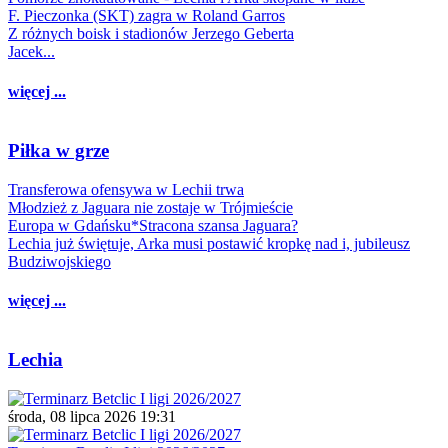
F. Pieczonka (SKT) zagra w Roland Garros
Z różnych boisk i stadionów Jerzego Geberta
Jacek...
więcej ...
Piłka w grze
Transferowa ofensywa w Lechii trwa
Młodzież z Jaguara nie zostaje w Trójmieście
Europa w Gdańsku*Stracona szansa Jaguara?
Lechia już świętuje, Arka musi postawić kropkę nad i, jubileusz
Budziwojskiego
więcej ...
Lechia
środa, 08 lipca 2026 19:31