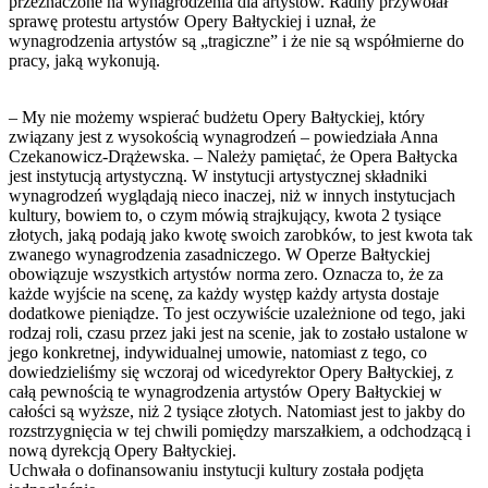
przeznaczone na wynagrodzenia dla artystów. Radny przywołał
sprawę protestu artystów Opery Bałtyckiej i uznał, że
wynagrodzenia artystów są „tragiczne” i że nie są współmierne do
pracy, jaką wykonują.
– My nie możemy wspierać budżetu Opery Bałtyckiej, który
związany jest z wysokością wynagrodzeń – powiedziała Anna
Czekanowicz-Drążewska. – Należy pamiętać, że Opera Bałtycka
jest instytucją artystyczną. W instytucji artystycznej składniki
wynagrodzeń wyglądają nieco inaczej, niż w innych instytucjach
kultury, bowiem to, o czym mówią strajkujący, kwota 2 tysiące
złotych, jaką podają jako kwotę swoich zarobków, to jest kwota tak
zwanego wynagrodzenia zasadniczego. W Operze Bałtyckiej
obowiązuje wszystkich artystów norma zero. Oznacza to, że za
każde wyjście na scenę, za każdy występ każdy artysta dostaje
dodatkowe pieniądze. To jest oczywiście uzależnione od tego, jaki
rodzaj roli, czasu przez jaki jest na scenie, jak to zostało ustalone w
jego konkretnej, indywidualnej umowie, natomiast z tego, co
dowiedzieliśmy się wczoraj od wicedyrektor Opery Bałtyckiej, z
całą pewnością te wynagrodzenia artystów Opery Bałtyckiej w
całości są wyższe, niż 2 tysiące złotych. Natomiast jest to jakby do
rozstrzygnięcia w tej chwili pomiędzy marszałkiem, a odchodzącą i
nową dyrekcją Opery Bałtyckiej.
Uchwała o dofinansowaniu instytucji kultury została podjęta