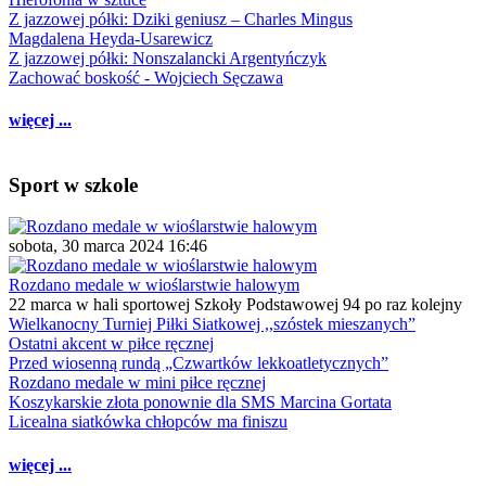
Z jazzowej półki: Dziki geniusz – Charles Mingus
Magdalena Heyda-Usarewicz
Z jazzowej półki: Nonszalancki Argentyńczyk
Zachować boskość - Wojciech Sęczawa
więcej ...
Sport w szkole
sobota, 30 marca 2024 16:46
Rozdano medale w wioślarstwie halowym
22 marca w hali sportowej Szkoły Podstawowej 94 po raz kolejny
Wielkanocny Turniej Piłki Siatkowej ,,szóstek mieszanych”
Ostatni akcent w piłce ręcznej
Przed wiosenną rundą „Czwartków lekkoatletycznych”
Rozdano medale w mini piłce ręcznej
Koszykarskie złota ponownie dla SMS Marcina Gortata
Licealna siatkówka chłopców ma finiszu
więcej ...