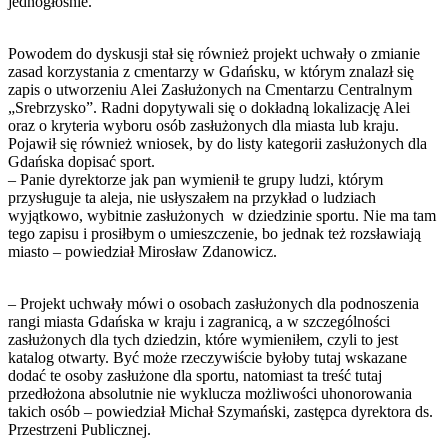
jednogłośnie.
Powodem do dyskusji stał się również projekt uchwały o zmianie
zasad korzystania z cmentarzy w Gdańsku, w którym znalazł się
zapis o utworzeniu Alei Zasłużonych na Cmentarzu Centralnym
„Srebrzysko”. Radni dopytywali się o dokładną lokalizację Alei
oraz o kryteria wyboru osób zasłużonych dla miasta lub kraju.
Pojawił się również wniosek, by do listy kategorii zasłużonych dla
Gdańska dopisać sport.
– Panie dyrektorze jak pan wymienił te grupy ludzi, którym
przysługuje ta aleja, nie usłyszałem na przykład o ludziach
wyjątkowo, wybitnie zasłużonych w dziedzinie sportu. Nie ma tam
tego zapisu i prosiłbym o umieszczenie, bo jednak też rozsławiają
miasto – powiedział Mirosław Zdanowicz.
– Projekt uchwały mówi o osobach zasłużonych dla podnoszenia
rangi miasta Gdańska w kraju i zagranicą, a w szczególności
zasłużonych dla tych dziedzin, które wymieniłem, czyli to jest
katalog otwarty. Być może rzeczywiście byłoby tutaj wskazane
dodać te osoby zasłużone dla sportu, natomiast ta treść tutaj
przedłożona absolutnie nie wyklucza możliwości uhonorowania
takich osób – powiedział Michał Szymański, zastępca dyrektora ds.
Przestrzeni Publicznej.