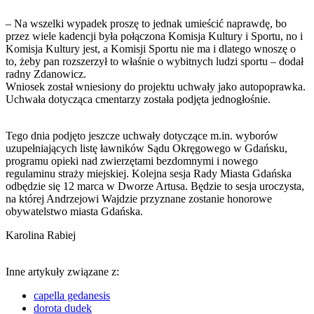
– Na wszelki wypadek proszę to jednak umieścić naprawdę, bo
przez wiele kadencji była połączona Komisja Kultury i Sportu, no i
Komisja Kultury jest, a Komisji Sportu nie ma i dlatego wnoszę o
to, żeby pan rozszerzył to właśnie o wybitnych ludzi sportu – dodał
radny Zdanowicz.
Wniosek został wniesiony do projektu uchwały jako autopoprawka.
Uchwała dotycząca cmentarzy została podjęta jednogłośnie.
Tego dnia podjęto jeszcze uchwały dotyczące m.in. wyborów
uzupełniających listę ławników Sądu Okręgowego w Gdańsku,
programu opieki nad zwierzętami bezdomnymi i nowego
regulaminu straży miejskiej. Kolejna sesja Rady Miasta Gdańska
odbędzie się 12 marca w Dworze Artusa. Będzie to sesja uroczysta,
na której Andrzejowi Wajdzie przyznane zostanie honorowe
obywatelstwo miasta Gdańska.
Karolina Rabiej
Inne artykuły związane z:
capella gedanesis
dorota dudek