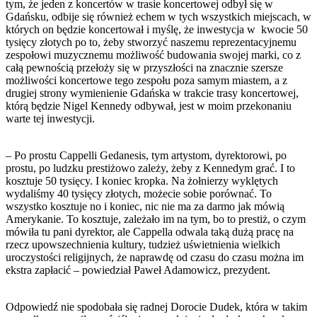
tym, że jeden z koncertów w trasie koncertowej odbył się w
Gdańsku, odbije się również echem w tych wszystkich miejscach, w
których on będzie koncertował i myślę, że inwestycja w kwocie 50
tysięcy złotych po to, żeby stworzyć naszemu reprezentacyjnemu
zespołowi muzycznemu możliwość budowania swojej marki, co z
całą pewnością przełoży się w przyszłości na znacznie szersze
możliwości koncertowe tego zespołu poza samym miastem, a z
drugiej strony wymienienie Gdańska w trakcie trasy koncertowej,
którą będzie Nigel Kennedy odbywał, jest w moim przekonaniu
warte tej inwestycji.
– Po prostu Cappelli Gedanesis, tym artystom, dyrektorowi, po
prostu, po ludzku prestiżowo zależy, żeby z Kennedym grać. I to
kosztuje 50 tysięcy. I koniec kropka. Na żołnierzy wyklętych
wydaliśmy 40 tysięcy złotych, możecie sobie porównać. To
wszystko kosztuje no i koniec, nic nie ma za darmo jak mówią
Amerykanie. To kosztuje, zależało im na tym, bo to prestiż, o czym
mówiła tu pani dyrektor, ale Cappella odwala taką dużą pracę na
rzecz upowszechnienia kultury, tudzież uświetnienia wielkich
uroczystości religijnych, że naprawdę od czasu do czasu można im
ekstra zapłacić – powiedział Paweł Adamowicz, prezydent.
Odpowiedź nie spodobała się radnej Dorocie Dudek, która w takim