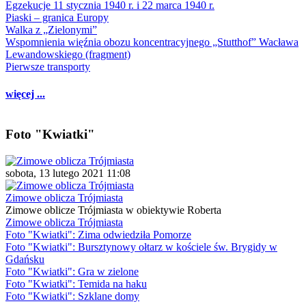
Egzekucje 11 stycznia 1940 r. i 22 marca 1940 r.
Piaski – granica Europy
Walka z „Zielonymi”
Wspomnienia więźnia obozu koncentracyjnego „Stutthof” Wacława
Lewandowskiego (fragment)
Pierwsze transporty
więcej ...
Foto "Kwiatki"
sobota, 13 lutego 2021 11:08
Zimowe oblicza Trójmiasta
Zimowe oblicze Trójmiasta w obiektywie Roberta
Zimowe oblicza Trójmiasta
Foto "Kwiatki": Zima odwiedziła Pomorze
Foto "Kwiatki": Bursztynowy ołtarz w kościele św. Brygidy w
Gdańsku
Foto "Kwiatki": Gra w zielone
Foto "Kwiatki": Temida na haku
Foto "Kwiatki": Szklane domy