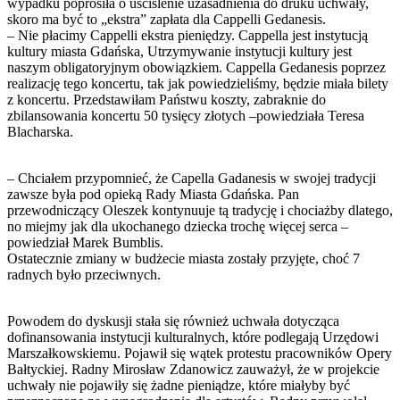
wypadku poprosiła o uściślenie uzasadnienia do druku uchwały,
skoro ma być to „ekstra” zapłata dla Cappelli Gedanesis.
– Nie płacimy Cappelli ekstra pieniędzy. Cappella jest instytucją
kultury miasta Gdańska, Utrzymywanie instytucji kultury jest
naszym obligatoryjnym obowiązkiem. Cappella Gedanesis poprzez
realizację tego koncertu, tak jak powiedzieliśmy, będzie miała bilety
z koncertu. Przedstawiłam Państwu koszty, zabraknie do
zbilansowania koncertu 50 tysięcy złotych –powiedziała Teresa
Blacharska.
– Chciałem przypomnieć, że Capella Gadanesis w swojej tradycji
zawsze była pod opieką Rady Miasta Gdańska. Pan
przewodniczący Oleszek kontynuuje tą tradycję i chociażby dlatego,
no miejmy jak dla ukochanego dziecka trochę więcej serca –
powiedział Marek Bumblis.
Ostatecznie zmiany w budżecie miasta zostały przyjęte, choć 7
radnych było przeciwnych.
Powodem do dyskusji stała się również uchwała dotycząca
dofinansowania instytucji kulturalnych, które podlegają Urzędowi
Marszałkowskiemu. Pojawił się wątek protestu pracowników Opery
Bałtyckiej. Radny Mirosław Zdanowicz zauważył, że w projekcie
uchwały nie pojawiły się żadne pieniądze, które miałyby być