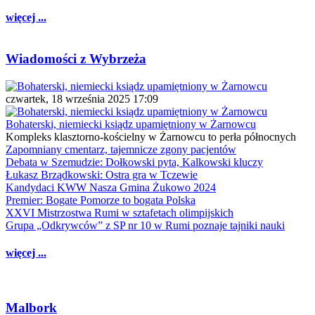
więcej ...
Wiadomości z Wybrzeża
czwartek, 18 września 2025 17:09
Bohaterski, niemiecki ksiądz upamiętniony w Żarnowcu
Kompleks klasztorno-kościelny w Żarnowcu to perła północnych
Zapomniany cmentarz, tajemnicze zgony pacjentów
Debata w Szemudzie: Dołkowski pyta, Kalkowski kluczy
Łukasz Brządkowski: Ostra gra w Tczewie
Kandydaci KWW Nasza Gmina Żukowo 2024
Premier: Bogate Pomorze to bogata Polska
XXVI Mistrzostwa Rumi w sztafetach olimpijskich
Grupa „Odkrywców” z SP nr 10 w Rumi poznaje tajniki nauki
więcej ...
Malbork