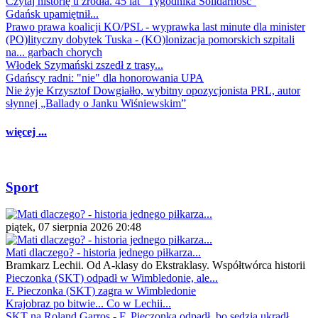
Czytaj historię u źródła. 45 lat "Tygodnika Solidarność"
Gdańsk upamiętnił...
Prawo prawa koalicji KO/PSL - wyprawka last minute dla minister
(PO)lityczny dobytek Tuska - (KO)lonizacja pomorskich szpitali
na... garbach chorych
Włodek Szymański zszedł z trasy...
Gdańscy radni: "nie" dla honorowania UPA
Nie żyje Krzysztof Dowgiałło, wybitny opozycjonista PRL, autor
słynnej „Ballady o Janku Wiśniewskim”
więcej ...
Sport
piątek, 07 sierpnia 2026 20:48
Mati dlaczego? - historia jednego piłkarza...
Bramkarz Lechii. Od A-klasy do Ekstraklasy. Współtwórca historii
Pieczonka (SKT) odpadł w Wimbledonie, ale...
F. Pieczonka (SKT) zagra w Wimbledonie
Krajobraz po bitwie... Co w Lechii...
SKT na Roland Garros - F. Pieczonka odpadł, bo sędzia ukradł...