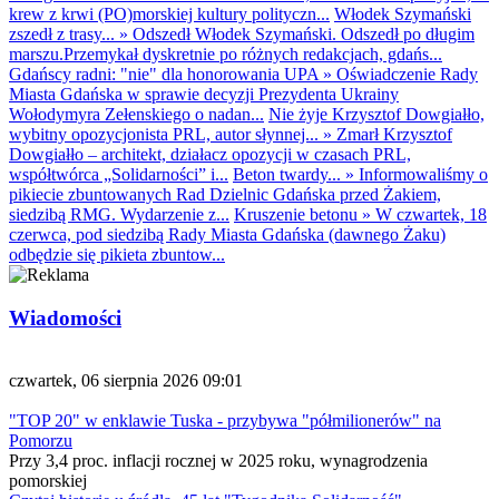
krew z krwi (PO)morskiej kultury polityczn...
Włodek Szymański
zszedł z trasy...
»
Odszedł Włodek Szymański. Odszedł po długim
marszu.Przemykał dyskretnie po różnych redakcjach, gdańs...
Gdańscy radni: "nie" dla honorowania UPA
»
Oświadczenie Rady
Miasta Gdańska w sprawie decyzji Prezydenta Ukrainy
Wołodymyra Zełenskiego o nadan...
Nie żyje Krzysztof Dowgiałło,
wybitny opozycjonista PRL, autor słynnej...
»
Zmarł Krzysztof
Dowgiałło – architekt, działacz opozycji w czasach PRL,
współtwórca „Solidarności” i...
Beton twardy...
»
Informowaliśmy o
pikiecie zbuntowanych Rad Dzielnic Gdańska przed Żakiem,
siedzibą RMG. Wydarzenie z...
Kruszenie betonu
»
W czwartek, 18
czerwca, pod siedzibą Rady Miasta Gdańska (dawnego Żaku)
odbędzie się pikieta zbuntow...
Wiadomości
czwartek, 06 sierpnia 2026 09:01
"TOP 20" w enklawie Tuska - przybywa "półmilionerów" na
Pomorzu
Przy 3,4 proc. inflacji rocznej w 2025 roku, wynagrodzenia
pomorskiej