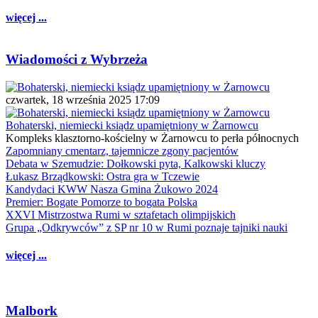
więcej ...
Wiadomości z Wybrzeża
czwartek, 18 września 2025 17:09
Bohaterski, niemiecki ksiądz upamiętniony w Żarnowcu
Kompleks klasztorno-kościelny w Żarnowcu to perła północnych
Zapomniany cmentarz, tajemnicze zgony pacjentów
Debata w Szemudzie: Dołkowski pyta, Kalkowski kluczy
Łukasz Brządkowski: Ostra gra w Tczewie
Kandydaci KWW Nasza Gmina Żukowo 2024
Premier: Bogate Pomorze to bogata Polska
XXVI Mistrzostwa Rumi w sztafetach olimpijskich
Grupa „Odkrywców” z SP nr 10 w Rumi poznaje tajniki nauki
więcej ...
Malbork