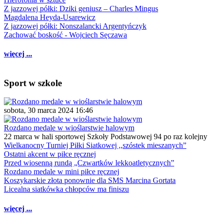
Z jazzowej półki: Dziki geniusz – Charles Mingus
Magdalena Heyda-Usarewicz
Z jazzowej półki: Nonszalancki Argentyńczyk
Zachować boskość - Wojciech Sęczawa
więcej ...
Sport w szkole
sobota, 30 marca 2024 16:46
Rozdano medale w wioślarstwie halowym
22 marca w hali sportowej Szkoły Podstawowej 94 po raz kolejny
Wielkanocny Turniej Piłki Siatkowej ,,szóstek mieszanych”
Ostatni akcent w piłce ręcznej
Przed wiosenną rundą „Czwartków lekkoatletycznych”
Rozdano medale w mini piłce ręcznej
Koszykarskie złota ponownie dla SMS Marcina Gortata
Licealna siatkówka chłopców ma finiszu
więcej ...