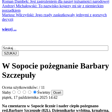
Roman Dambek: Jest zagrożeniem dla naszej tożsamości narodowej
Andrzej Michałowski: To nazwisko kojarzy mi się z niemieckim
porządkiem
Mariusz Wilczyński: Jego rządy zaskutkowały jednymi z gorszych
decyzji
więcej ...
SZUKAJ
W Sopocie pożegnanie Barbary
Szczepuły
Ocena użytkowników:
/ 11
Słaby
Świetny
piątek, 17 października 2025 14:42
Na cmentarzu w Sopocie licznie i nader ciepło pożegnano
red.Barbarę Szczepułę (82l.). Dziennikarkę wybitną, krnąbrną,