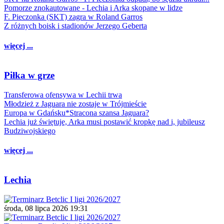
Pomorze znokautowane - Lechia i Arka skopane w lidze
F. Pieczonka (SKT) zagra w Roland Garros
Z różnych boisk i stadionów Jerzego Geberta
więcej ...
Piłka w grze
Transferowa ofensywa w Lechii trwa
Młodzież z Jaguara nie zostaje w Trójmieście
Europa w Gdańsku*Stracona szansa Jaguara?
Lechia już świętuje, Arka musi postawić kropkę nad i, jubileusz
Budziwojskiego
więcej ...
Lechia
środa, 08 lipca 2026 19:31