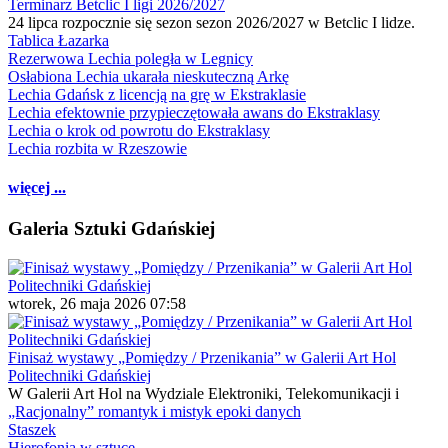
Terminarz Betclic I ligi 2026/2027
24 lipca rozpocznie się sezon sezon 2026/2027 w Betclic I lidze.
Tablica Łazarka
Rezerwowa Lechia poległa w Legnicy
Osłabiona Lechia ukarała nieskuteczną Arkę
Lechia Gdańsk z licencją na grę w Ekstraklasie
Lechia efektownie przypieczętowała awans do Ekstraklasy
Lechia o krok od powrotu do Ekstraklasy
Lechia rozbita w Rzeszowie
więcej ...
Galeria Sztuki Gdańskiej
wtorek, 26 maja 2026 07:58
Finisaż wystawy „Pomiędzy / Przenikania” w Galerii Art Hol
Politechniki Gdańskiej
W Galerii Art Hol na Wydziale Elektroniki, Telekomunikacji i
„Racjonalny” romantyk i mistyk epoki danych
Staszek
Hierofonia w sztuce