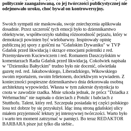
politycznie zaangażowaną, co jej twórczości publicystycznej nie
odejmowało uroku, choć bywał on kontrowersyjny.
Swoich sympatii nie maskowała, swoje zniechęcenia aplikowała
dosadnie. Przez szczerość tych emocji było to dziennikarstwo
obiektywne, współtworzyło stabilną różnorodność pejzażu, który w
demokracji powinien być wielobarwny. Inspirowały opinię
publiczną jej spory z gośćmi na "Gdańskim Dywaniku" w TVP
Gdańsk przed likwidacją i skrzące emocjami polemiki z red.
Przemysławem Kuciewiczem i red. Romanem Daszczyńskim w
komentarzach Radia Gdańsk przed likwidacją. Cokolwiek napisała
w "Dzienniku Bałtyckim" trudno było nie docenić, oświetlała
gazetę red. red. Jakubowskiego, Liberadzkiego, Wikowskiego
swoim reportażem, swoim felietonem, dociekliwym wywiadem. Z
konieczności pospieszne dziennikarstwo dnia dekorowała osobną
architekturą wypowiedzi. Własna w tym zakresie dystynkcja to
cnota w zawodzie rzadka. Mnie szkoda jednak, że prócz "Dziadka z
Wehrmachtu" nie napisała o dzieciach z Potulic i babciach z
Stutthofu. Talent, który red. Szczepuła posiadała tej części polskiego
losu też dobrze by się przysłużył. Idąc inną stroną gdańskiej ulicy
miałem przyjemność lektury jej intensywnej twórczości. Warto było
i warto ten moment zatrzymać w pamięci. Bo teraz REDAKTOR
BARBARA pisze już tylko dla siebie..