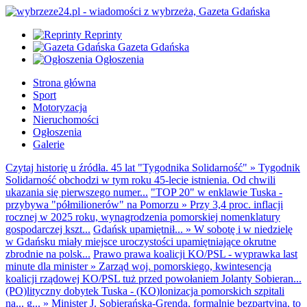
Reprinty
Gazeta Gdańska
Ogłoszenia
Strona główna
Sport
Motoryzacja
Nieruchomości
Ogłoszenia
Galerie
Czytaj historię u źródła. 45 lat "Tygodnika Solidarność"
»
Tygodnik
Solidarność obchodzi w tym roku 45-lecie istnienia. Od chwili
ukazania się pierwszego numer...
"TOP 20" w enklawie Tuska -
przybywa "półmilionerów" na Pomorzu
»
Przy 3,4 proc. inflacji
rocznej w 2025 roku, wynagrodzenia pomorskiej nomenklatury
gospodarczej kszt...
Gdańsk upamiętnił...
»
W sobotę i w niedzielę
w Gdańsku miały miejsce uroczystości upamiętniające okrutne
zbrodnie na polsk...
Prawo prawa koalicji KO/PSL - wyprawka last
minute dla minister
»
Zarząd woj. pomorskiego, kwintesencja
koalicji rządowej KO/PSL tuż przed powołaniem Jolanty Sobieran...
(PO)lityczny dobytek Tuska - (KO)lonizacja pomorskich szpitali
na... g...
»
Minister J. Sobierańska-Grenda, formalnie bezpartyjna, to