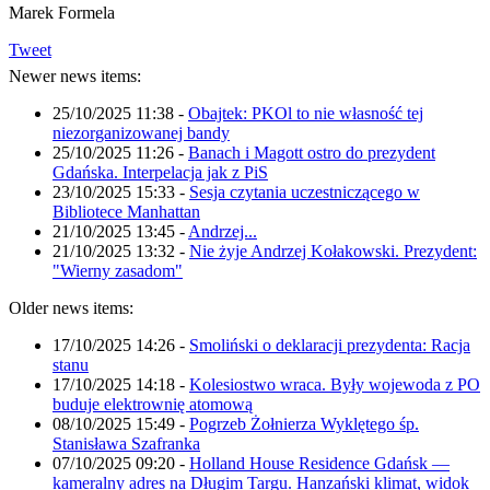
Marek Formela
Tweet
Newer news items:
25/10/2025 11:38
-
Obajtek: PKOl to nie własność tej
niezorganizowanej bandy
25/10/2025 11:26
-
Banach i Magott ostro do prezydent
Gdańska. Interpelacja jak z PiS
23/10/2025 15:33
-
Sesja czytania uczestniczącego w
Bibliotece Manhattan
21/10/2025 13:45
-
Andrzej...
21/10/2025 13:32
-
Nie żyje Andrzej Kołakowski. Prezydent:
"Wierny zasadom"
Older news items:
17/10/2025 14:26
-
Smoliński o deklaracji prezydenta: Racja
stanu
17/10/2025 14:18
-
Kolesiostwo wraca. Były wojewoda z PO
buduje elektrownię atomową
08/10/2025 15:49
-
Pogrzeb Żołnierza Wyklętego śp.
Stanisława Szafranka
07/10/2025 09:20
-
Holland House Residence Gdańsk —
kameralny adres na Długim Targu. Hanzański klimat, widok