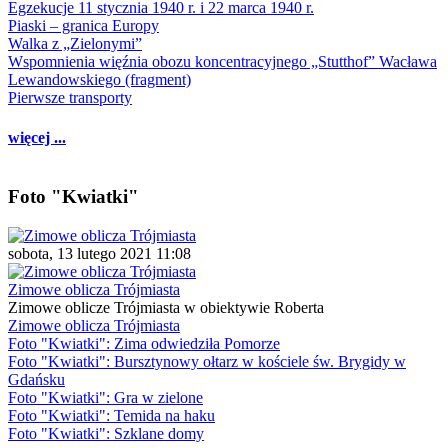
Egzekucje 11 stycznia 1940 r. i 22 marca 1940 r.
Piaski – granica Europy
Walka z „Zielonymi”
Wspomnienia więźnia obozu koncentracyjnego „Stutthof” Wacława
Lewandowskiego (fragment)
Pierwsze transporty
więcej ...
Foto "Kwiatki"
sobota, 13 lutego 2021 11:08
Zimowe oblicza Trójmiasta
Zimowe oblicze Trójmiasta w obiektywie Roberta
Zimowe oblicza Trójmiasta
Foto "Kwiatki": Zima odwiedziła Pomorze
Foto "Kwiatki": Bursztynowy ołtarz w kościele św. Brygidy w
Gdańsku
Foto "Kwiatki": Gra w zielone
Foto "Kwiatki": Temida na haku
Foto "Kwiatki": Szklane domy