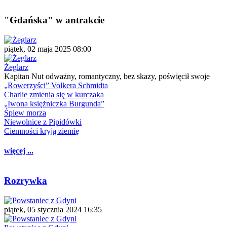
"Gdańska" w antrakcie
piątek, 02 maja 2025 08:00
Żeglarz
Kapitan Nut odważny, romantyczny, bez skazy, poświęcił swoje
„Rowerzyści” Volkera Schmidta
Charlie zmienia się w kurczaka
„Iwona księżniczka Burgunda”
Śpiew morza
Niewolnice z Pipidówki
Ciemności kryją ziemię
więcej ...
Rozrywka
piątek, 05 stycznia 2024 16:35