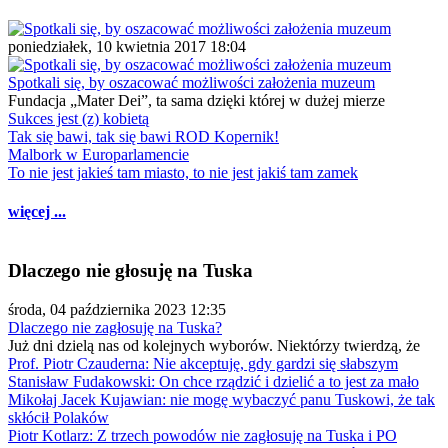
poniedziałek, 10 kwietnia 2017 18:04
Spotkali się, by oszacować możliwości założenia muzeum
Fundacja „Mater Dei”, ta sama dzięki której w dużej mierze
Sukces jest (z) kobietą
Tak się bawi, tak się bawi ROD Kopernik!
Malbork w Europarlamencie
To nie jest jakieś tam miasto, to nie jest jakiś tam zamek
więcej ...
Dlaczego nie głosuję na Tuska
środa, 04 października 2023 12:35
Dlaczego nie zagłosuję na Tuska?
Już dni dzielą nas od kolejnych wyborów. Niektórzy twierdzą, że
Prof. Piotr Czauderna: Nie akceptuję, gdy gardzi się słabszym
Stanisław Fudakowski: On chce rządzić i dzielić a to jest za mało
Mikołaj Jacek Kujawian: nie mogę wybaczyć panu Tuskowi, że tak
skłócił Polaków
Piotr Kotlarz: Z trzech powodów nie zagłosuję na Tuska i PO