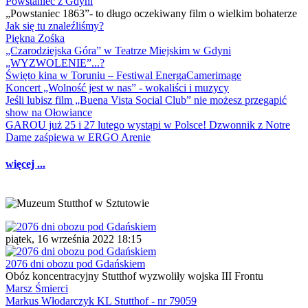
Powstaniec z Gdyni
„Powstaniec 1863”- to długo oczekiwany film o wielkim bohaterze
Jak się tu znaleźliśmy?
Piękna Zośka
„Czarodziejska Góra” w Teatrze Miejskim w Gdyni
„WYZWOLENIE”...?
Święto kina w Toruniu – Festiwal EnergaCamerimage
Koncert „Wolność jest w nas” - wokaliści i muzycy
Jeśli lubisz film „Buena Vista Social Club” nie możesz przegapić
show na Ołowiance
GAROU już 25 i 27 lutego wystąpi w Polsce! Dzwonnik z Notre
Dame zaśpiewa w ERGO Arenie
więcej ...
piątek, 16 września 2022 18:15
2076 dni obozu pod Gdańskiem
Obóz koncentracyjny Stutthof wyzwoliły wojska III Frontu
Marsz Śmierci
Markus Włodarczyk KL Stutthof - nr 79059