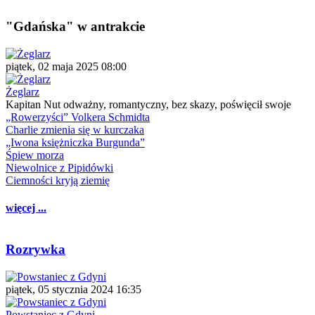
"Gdańska" w antrakcie
piątek, 02 maja 2025 08:00
Żeglarz
Kapitan Nut odważny, romantyczny, bez skazy, poświęcił swoje
„Rowerzyści” Volkera Schmidta
Charlie zmienia się w kurczaka
„Iwona księżniczka Burgunda”
Śpiew morza
Niewolnice z Pipidówki
Ciemności kryją ziemię
więcej ...
Rozrywka
piątek, 05 stycznia 2024 16:35
Powstaniec z Gdyni