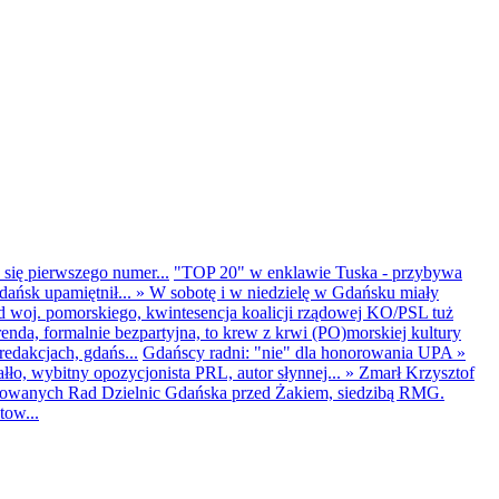
 się pierwszego numer...
"TOP 20" w enklawie Tuska - przybywa
dańsk upamiętnił...
»
W sobotę i w niedzielę w Gdańsku miały
d woj. pomorskiego, kwintesencja koalicji rządowej KO/PSL tuż
renda, formalnie bezpartyjna, to krew z krwi (PO)morskiej kultury
edakcjach, gdańs...
Gdańscy radni: "nie" dla honorowania UPA
»
ło, wybitny opozycjonista PRL, autor słynnej...
»
Zmarł Krzysztof
ntowanych Rad Dzielnic Gdańska przed Żakiem, siedzibą RMG.
tow...