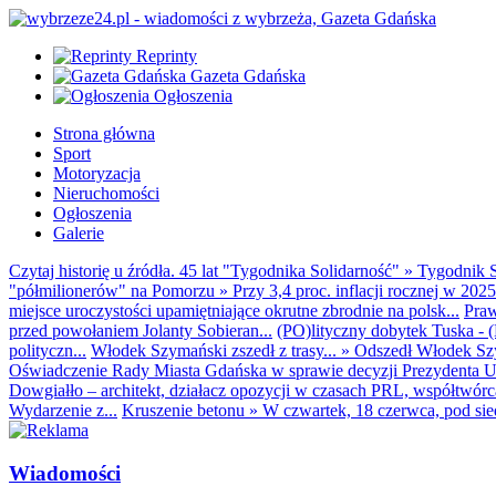
Reprinty
Gazeta Gdańska
Ogłoszenia
Strona główna
Sport
Motoryzacja
Nieruchomości
Ogłoszenia
Galerie
Czytaj historię u źródła. 45 lat "Tygodnika Solidarność"
»
Tygodnik S
"półmilionerów" na Pomorzu
»
Przy 3,4 proc. inflacji rocznej w 20
miejsce uroczystości upamiętniające okrutne zbrodnie na polsk...
Praw
przed powołaniem Jolanty Sobieran...
(PO)lityczny dobytek Tuska - (K
polityczn...
Włodek Szymański zszedł z trasy...
»
Odszedł Włodek Szy
Oświadczenie Rady Miasta Gdańska w sprawie decyzji Prezydenta U
Dowgiałło – architekt, działacz opozycji w czasach PRL, współtwórca 
Wydarzenie z...
Kruszenie betonu
»
W czwartek, 18 czerwca, pod sie
Wiadomości