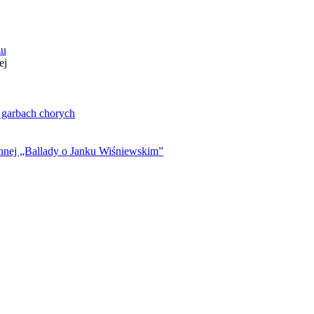
zu
ej
. garbach chorych
ynnej „Ballady o Janku Wiśniewskim”