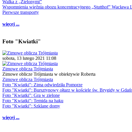
Walka z „Zielonymi”
Wspomnienia więźnia obozu koncentracyjnego „Stutthof” Wacława 
Pierwsze transporty
więcej ...
Foto "Kwiatki"
sobota, 13 lutego 2021 11:08
Zimowe oblicza Trójmiasta
Zimowe oblicze Trójmiasta w obiektywie Roberta
Zimowe oblicza Trójmiasta
Foto "Kwiatki": Zima odwiedziła Pomorze
Foto "Kwiatki": Bursztynowy ołtarz w kościele św. Brygidy w Gdań
Foto "Kwiatki": Gra w zielone
Foto "Kwiatki": Temida na haku
Foto "Kwiatki": Szklane domy
więcej ...