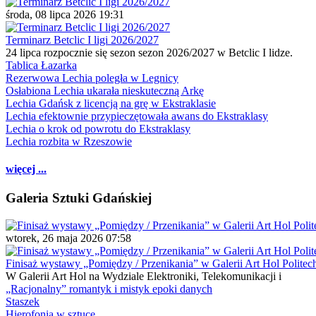
środa, 08 lipca 2026 19:31
Terminarz Betclic I ligi 2026/2027
24 lipca rozpocznie się sezon sezon 2026/2027 w Betclic I lidze.
Tablica Łazarka
Rezerwowa Lechia poległa w Legnicy
Osłabiona Lechia ukarała nieskuteczną Arkę
Lechia Gdańsk z licencją na grę w Ekstraklasie
Lechia efektownie przypieczętowała awans do Ekstraklasy
Lechia o krok od powrotu do Ekstraklasy
Lechia rozbita w Rzeszowie
więcej ...
Galeria Sztuki Gdańskiej
wtorek, 26 maja 2026 07:58
Finisaż wystawy „Pomiędzy / Przenikania” w Galerii Art Hol Politec
W Galerii Art Hol na Wydziale Elektroniki, Telekomunikacji i
„Racjonalny” romantyk i mistyk epoki danych
Staszek
Hierofonia w sztuce