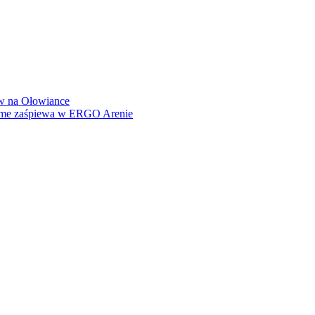
how na Ołowiance
Dame zaśpiewa w ERGO Arenie