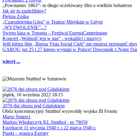
„Powstaniec 1863”- to długo oczekiwany film o wielkim bohaterze
Jak się tu znaleźliśmy?
Piękna Zośka
„Czarodziejska Góra” w Teatrze Miejskim w Gdyni
„WYZWOLENIE”...?
Święto kina w Toruniu – Festiwal EnergaCamerimage
Koncert „Wolność jest w nas” - wokaliści i muzycy
Jeśli lubisz film „Buena Vista Social Club” nie możesz przegapić s
GAROU już 25 i 27 lutego wystąpi w Polsce! Dzwonnik z Notre 
więcej ...
piątek, 16 września 2022 18:15
2076 dni obozu pod Gdańskiem
Obóz koncentracyjny Stutthof wyzwoliły wojska III Frontu
Marsz Śmierci
Markus Włodarczyk KL Stutthof - nr 79059
Egzekucje 11 stycznia 1940 r. i 22 marca 1940 r.
Piaski – granica Europy