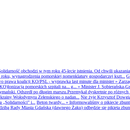
olidarność obchodzi w tym roku 45-lecie istnienia. Od chwili ukazania
25 roku, wynagrodzenia pomorskiej nomenklatury gospodarczej kszt...
G
o prawa koalicji KO/PSL - wyprawka last minute dla minister
»
Zarzą
O)lonizacja pomorskich szpitali na... g...
»
Minister J. Sobierańska-G
mański. Odszedł po długim marszu.Przemykał dyskretnie po różnych r
krainy Wołodymyra Zełenskiego o nadan...
Nie żyje Krzysztof Dowgiał
„Solidarności” i...
Beton twardy...
»
Informowaliśmy o pikiecie zbu
dzibą Rady Miasta Gdańska (dawnego Żaku) odbędzie się pikieta zbun