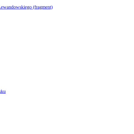
Lewandowskiego (fragment)
sku