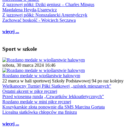
Z jazzowej półki: Dziki geniusz – Charles Mingus
Magdalena Heyda-Usarewicz
Z jazzowej półki: Nonszalancki Argentyńczyk
Zachować boskość - Wojciech Sęczawa
więcej ...
Sport w szkole
sobota, 30 marca 2024 16:46
Rozdano medale w wioślarstwie halowym
22 marca w hali sportowej Szkoły Podstawowej 94 po raz kolejny
Wielkanocny Turniej Piłki Siatkowej ,,szóstek mieszanych”
Ostatni akcent w piłce ręcznej
Przed wiosenną rundą „Czwartków lekkoatletycznych”
Rozdano medale w mini piłce ręcznej
Koszykarskie złota ponownie dla SMS Marcina Gortata
Licealna siatkówka chłopców ma finiszu
więcej ...