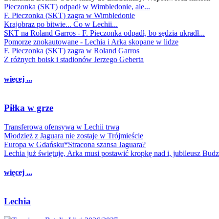
Pieczonka (SKT) odpadł w Wimbledonie, ale...
F. Pieczonka (SKT) zagra w Wimbledonie
Krajobraz po bitwie... Co w Lechii...
SKT na Roland Garros - F. Pieczonka odpadł, bo sędzia ukradł...
Pomorze znokautowane - Lechia i Arka skopane w lidze
F. Pieczonka (SKT) zagra w Roland Garros
Z różnych boisk i stadionów Jerzego Geberta
więcej ...
Piłka w grze
Transferowa ofensywa w Lechii trwa
Młodzież z Jaguara nie zostaje w Trójmieście
Europa w Gdańsku*Stracona szansa Jaguara?
Lechia już świętuje, Arka musi postawić kropkę nad i, jubileusz Bud
więcej ...
Lechia