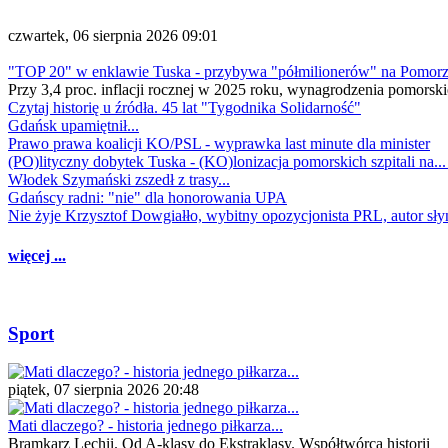
czwartek, 06 sierpnia 2026 09:01
"TOP 20" w enklawie Tuska - przybywa "półmilionerów" na Pomor
Przy 3,4 proc. inflacji rocznej w 2025 roku, wynagrodzenia pomorski
Czytaj historię u źródła. 45 lat "Tygodnika Solidarność"
Gdańsk upamiętnił...
Prawo prawa koalicji KO/PSL - wyprawka last minute dla minister
(PO)lityczny dobytek Tuska - (KO)lonizacja pomorskich szpitali na..
Włodek Szymański zszedł z trasy...
Gdańscy radni: "nie" dla honorowania UPA
Nie żyje Krzysztof Dowgiałło, wybitny opozycjonista PRL, autor sł
więcej ...
Sport
piątek, 07 sierpnia 2026 20:48
Mati dlaczego? - historia jednego piłkarza...
Bramkarz Lechii. Od A-klasy do Ekstraklasy. Współtwórca historii