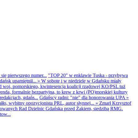
 się pierwszego numer...
"TOP 20" w enklawie Tuska - przybywa
dańsk upamiętnił...
»
W sobotę i w niedzielę w Gdańsku miały
d woj. pomorskiego, kwintesencja koalicji rządowej KO/PSL tuż
renda, formalnie bezpartyjna, to krew z krwi (PO)morskiej kultury
edakcjach, gdańs...
Gdańscy radni: "nie" dla honorowania UPA
»
ło, wybitny opozycjonista PRL, autor słynnej...
»
Zmarł Krzysztof
ntowanych Rad Dzielnic Gdańska przed Żakiem, siedzibą RMG.
tow...