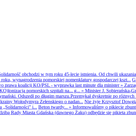
olidarność obchodzi w tym roku 45-lecie istnienia. Od chwili ukazania
25 roku, wynagrodzenia pomorskiej nomenklatury gospodarczej kszt...
G
o prawa koalicji KO/PSL - wyprawka last minute dla minister
»
Zarzą
O)lonizacja pomorskich szpitali na... g...
»
Minister J. Sobierańska-G
mański. Odszedł po długim marszu.Przemykał dyskretnie po różnych r
krainy Wołodymyra Zełenskiego o nadan...
Nie żyje Krzysztof Dowgiał
„Solidarności” i...
Beton twardy...
»
Informowaliśmy o pikiecie zbu
dzibą Rady Miasta Gdańska (dawnego Żaku) odbędzie się pikieta zbun