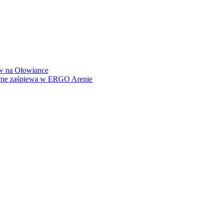
how na Ołowiance
Dame zaśpiewa w ERGO Arenie