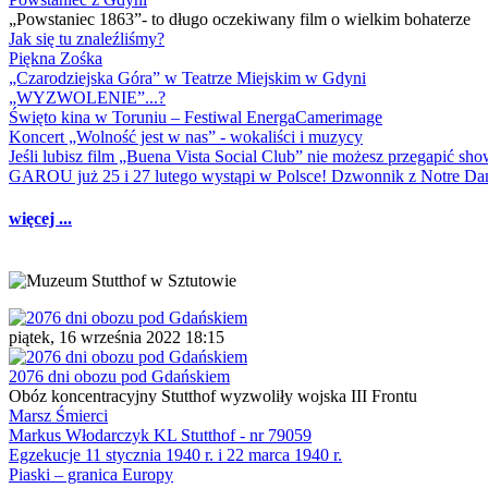
„Powstaniec 1863”- to długo oczekiwany film o wielkim bohaterze
Jak się tu znaleźliśmy?
Piękna Zośka
„Czarodziejska Góra” w Teatrze Miejskim w Gdyni
„WYZWOLENIE”...?
Święto kina w Toruniu – Festiwal EnergaCamerimage
Koncert „Wolność jest w nas” - wokaliści i muzycy
Jeśli lubisz film „Buena Vista Social Club” nie możesz przegapić s
GAROU już 25 i 27 lutego wystąpi w Polsce! Dzwonnik z Notre 
więcej ...
piątek, 16 września 2022 18:15
2076 dni obozu pod Gdańskiem
Obóz koncentracyjny Stutthof wyzwoliły wojska III Frontu
Marsz Śmierci
Markus Włodarczyk KL Stutthof - nr 79059
Egzekucje 11 stycznia 1940 r. i 22 marca 1940 r.
Piaski – granica Europy