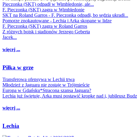
Pieczonka (SKT) odpadł w Wimbledonie, ale...
F. Pieczonka (SKT) zagra w Wimbledonie
SKT na Roland Garros - F. Pieczonka odpadł, bo sędzia ukradł...
Pomorze znokautowane - Lechia i Arka skopane w lidze
F. Pieczonka (SKT) zagra w Roland Garros
Z różnych boisk i stadionów Jerzego Geberta
Jacek...
więcej ...
Piłka w grze
Transferowa ofensywa w Lechii trwa
Młodzież z Jaguara nie zostaje w Trójmieście
Europa w Gdańsku*Stracona szansa Jaguara?
Lechia już świętuje, Arka musi postawić kropkę nad i, jubileusz Bud
więcej ...
Lechia