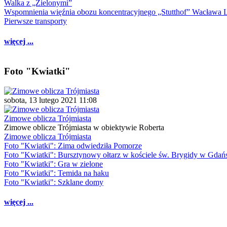
Walka z „Zielonymi”
Wspomnienia więźnia obozu koncentracyjnego „Stutthof” Wacława 
Pierwsze transporty
więcej ...
Foto "Kwiatki"
sobota, 13 lutego 2021 11:08
Zimowe oblicza Trójmiasta
Zimowe oblicze Trójmiasta w obiektywie Roberta
Zimowe oblicza Trójmiasta
Foto "Kwiatki": Zima odwiedziła Pomorze
Foto "Kwiatki": Bursztynowy ołtarz w kościele św. Brygidy w Gdań
Foto "Kwiatki": Gra w zielone
Foto "Kwiatki": Temida na haku
Foto "Kwiatki": Szklane domy
więcej ...