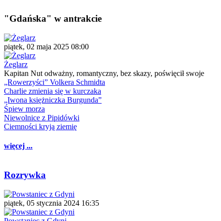
"Gdańska" w antrakcie
piątek, 02 maja 2025 08:00
Żeglarz
Kapitan Nut odważny, romantyczny, bez skazy, poświęcił swoje
„Rowerzyści” Volkera Schmidta
Charlie zmienia się w kurczaka
„Iwona księżniczka Burgunda”
Śpiew morza
Niewolnice z Pipidówki
Ciemności kryją ziemię
więcej ...
Rozrywka
piątek, 05 stycznia 2024 16:35
Powstaniec z Gdyni