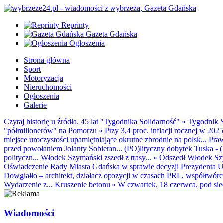
Reprinty
Gazeta Gdańska
Ogłoszenia
Strona główna
Sport
Motoryzacja
Nieruchomości
Ogłoszenia
Galerie
Czytaj historię u źródła. 45 lat "Tygodnika Solidarność"
»
Tygodnik S
"półmilionerów" na Pomorzu
»
Przy 3,4 proc. inflacji rocznej w 20
miejsce uroczystości upamiętniające okrutne zbrodnie na polsk...
Praw
przed powołaniem Jolanty Sobieran...
(PO)lityczny dobytek Tuska - (K
polityczn...
Włodek Szymański zszedł z trasy...
»
Odszedł Włodek Szy
Oświadczenie Rady Miasta Gdańska w sprawie decyzji Prezydenta U
Dowgiałło – architekt, działacz opozycji w czasach PRL, współtwórca 
Wydarzenie z...
Kruszenie betonu
»
W czwartek, 18 czerwca, pod sie
Wiadomości