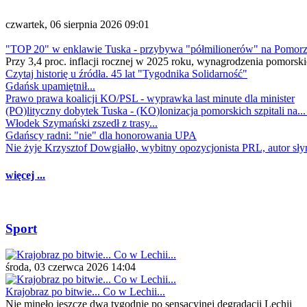
czwartek, 06 sierpnia 2026 09:01
"TOP 20" w enklawie Tuska - przybywa "półmilionerów" na Pomor
Przy 3,4 proc. inflacji rocznej w 2025 roku, wynagrodzenia pomorski
Czytaj historię u źródła. 45 lat "Tygodnika Solidarność"
Gdańsk upamiętnił...
Prawo prawa koalicji KO/PSL - wyprawka last minute dla minister
(PO)lityczny dobytek Tuska - (KO)lonizacja pomorskich szpitali na..
Włodek Szymański zszedł z trasy...
Gdańscy radni: "nie" dla honorowania UPA
Nie żyje Krzysztof Dowgiałło, wybitny opozycjonista PRL, autor sł
więcej ...
Sport
środa, 03 czerwca 2026 14:04
Krajobraz po bitwie... Co w Lechii...
Nie minęło jeszcze dwa tygodnie po sensacyjnej degradacji Lechii