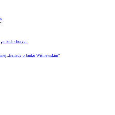
zu
ej
. garbach chorych
ynnej „Ballady o Janku Wiśniewskim”