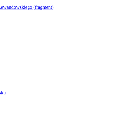
Lewandowskiego (fragment)
sku