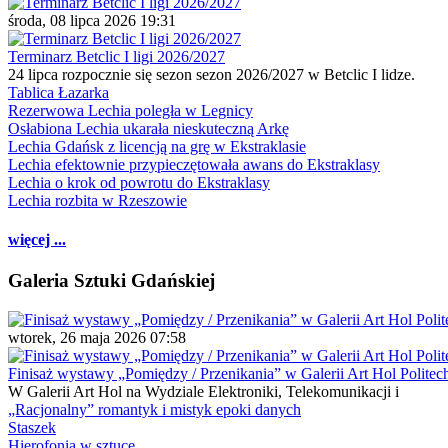
środa, 08 lipca 2026 19:31
Terminarz Betclic I ligi 2026/2027
24 lipca rozpocznie się sezon sezon 2026/2027 w Betclic I lidze.
Tablica Łazarka
Rezerwowa Lechia poległa w Legnicy
Osłabiona Lechia ukarała nieskuteczną Arkę
Lechia Gdańsk z licencją na grę w Ekstraklasie
Lechia efektownie przypieczętowała awans do Ekstraklasy
Lechia o krok od powrotu do Ekstraklasy
Lechia rozbita w Rzeszowie
więcej ...
Galeria Sztuki Gdańskiej
wtorek, 26 maja 2026 07:58
Finisaż wystawy „Pomiędzy / Przenikania” w Galerii Art Hol Politec
W Galerii Art Hol na Wydziale Elektroniki, Telekomunikacji i
„Racjonalny” romantyk i mistyk epoki danych
Staszek
Hierofonia w sztuce