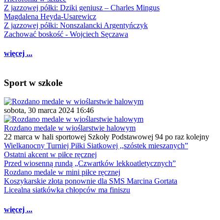
Z jazzowej półki: Dziki geniusz – Charles Mingus
Magdalena Heyda-Usarewicz
Z jazzowej półki: Nonszalancki Argentyńczyk
Zachować boskość - Wojciech Sęczawa
więcej ...
Sport w szkole
sobota, 30 marca 2024 16:46
Rozdano medale w wioślarstwie halowym
22 marca w hali sportowej Szkoły Podstawowej 94 po raz kolejny
Wielkanocny Turniej Piłki Siatkowej ,,szóstek mieszanych”
Ostatni akcent w piłce ręcznej
Przed wiosenną rundą „Czwartków lekkoatletycznych”
Rozdano medale w mini piłce ręcznej
Koszykarskie złota ponownie dla SMS Marcina Gortata
Licealna siatkówka chłopców ma finiszu
więcej ...