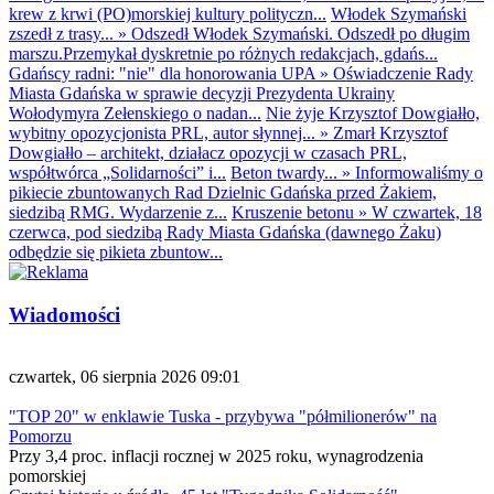
krew z krwi (PO)morskiej kultury polityczn...
Włodek Szymański
zszedł z trasy...
»
Odszedł Włodek Szymański. Odszedł po długim
marszu.Przemykał dyskretnie po różnych redakcjach, gdańs...
Gdańscy radni: "nie" dla honorowania UPA
»
Oświadczenie Rady
Miasta Gdańska w sprawie decyzji Prezydenta Ukrainy
Wołodymyra Zełenskiego o nadan...
Nie żyje Krzysztof Dowgiałło,
wybitny opozycjonista PRL, autor słynnej...
»
Zmarł Krzysztof
Dowgiałło – architekt, działacz opozycji w czasach PRL,
współtwórca „Solidarności” i...
Beton twardy...
»
Informowaliśmy o
pikiecie zbuntowanych Rad Dzielnic Gdańska przed Żakiem,
siedzibą RMG. Wydarzenie z...
Kruszenie betonu
»
W czwartek, 18
czerwca, pod siedzibą Rady Miasta Gdańska (dawnego Żaku)
odbędzie się pikieta zbuntow...
Wiadomości
czwartek, 06 sierpnia 2026 09:01
"TOP 20" w enklawie Tuska - przybywa "półmilionerów" na
Pomorzu
Przy 3,4 proc. inflacji rocznej w 2025 roku, wynagrodzenia
pomorskiej