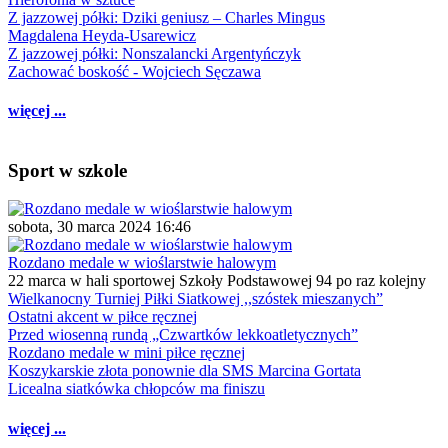
Z jazzowej półki: Dziki geniusz – Charles Mingus
Magdalena Heyda-Usarewicz
Z jazzowej półki: Nonszalancki Argentyńczyk
Zachować boskość - Wojciech Sęczawa
więcej ...
Sport w szkole
sobota, 30 marca 2024 16:46
Rozdano medale w wioślarstwie halowym
22 marca w hali sportowej Szkoły Podstawowej 94 po raz kolejny
Wielkanocny Turniej Piłki Siatkowej ,,szóstek mieszanych”
Ostatni akcent w piłce ręcznej
Przed wiosenną rundą „Czwartków lekkoatletycznych”
Rozdano medale w mini piłce ręcznej
Koszykarskie złota ponownie dla SMS Marcina Gortata
Licealna siatkówka chłopców ma finiszu
więcej ...