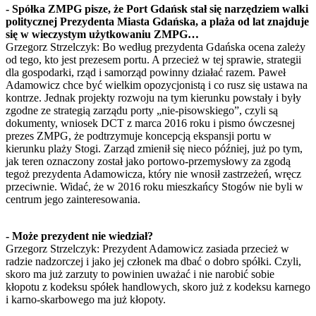
- Spółka ZMPG pisze, że Port Gdańsk stał się narzędziem walki
politycznej Prezydenta Miasta Gdańska, a plaża od lat znajduje
się w wieczystym użytkowaniu ZMPG…
Grzegorz Strzelczyk: Bo według prezydenta Gdańska ocena zależy
od tego, kto jest prezesem portu. A przecież w tej sprawie, strategii
dla gospodarki, rząd i samorząd powinny działać razem. Paweł
Adamowicz chce być wielkim opozycjonistą i co rusz się ustawa na
kontrze. Jednak projekty rozwoju na tym kierunku powstały i były
zgodne ze strategią zarządu porty „nie-pisowskiego”, czyli są
dokumenty, wniosek DCT z marca 2016 roku i pismo ówczesnej
prezes ZMPG, że podtrzymuje koncepcją ekspansji portu w
kierunku plaży Stogi. Zarząd zmienił się nieco później, już po tym,
jak teren oznaczony został jako portowo-przemysłowy za zgodą
tegoż prezydenta Adamowicza, który nie wnosił zastrzeżeń, wręcz
przeciwnie. Widać, że w 2016 roku mieszkańcy Stogów nie byli w
centrum jego zainteresowania.
- Może prezydent nie wiedział?
Grzegorz Strzelczyk: Prezydent Adamowicz zasiada przecież w
radzie nadzorczej i jako jej członek ma dbać o dobro spółki. Czyli,
skoro ma już zarzuty to powinien uważać i nie narobić sobie
kłopotu z kodeksu spółek handlowych, skoro już z kodeksu karnego
i karno-skarbowego ma już kłopoty.