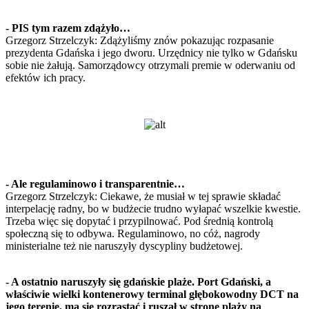
- PIS tym razem zdążyło…
Grzegorz Strzelczyk: Zdążyliśmy znów pokazując rozpasanie
prezydenta Gdańska i jego dworu. Urzędnicy nie tylko w Gdańsku
sobie nie żałują. Samorządowcy otrzymali premie w oderwaniu od
efektów ich pracy.
- Ale regulaminowo i transparentnie…
Grzegorz Strzelczyk: Ciekawe, że musiał w tej sprawie składać
interpelację radny, bo w budżecie trudno wyłapać wszelkie kwestie.
Trzeba więc się dopytać i przypilnować. Pod średnią kontrolą
społeczną się to odbywa. Regulaminowo, no cóż, nagrody
ministerialne też nie naruszyły dyscypliny budżetowej.
- A ostatnio naruszyły się gdańskie plaże. Port Gdański, a
właściwie wielki kontenerowy terminal głębokowodny DCT na
jego terenie, ma się rozrastać i ruszał w stronę plaży na