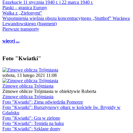
Egzekucje 11 stycznia 1940 r. i 22 marca 1940 r.
Piaski – granica Europy
Walka z „Zielonymi”
Wspomnienia więźnia obozu koncentracyjnego „Stutthof” Wacława
Lewandowskiego (fragment)
Pierwsze transporty
więcej ...
Foto "Kwiatki"
sobota, 13 lutego 2021 11:08
Zimowe oblicza Trójmiasta
Zimowe oblicze Trójmiasta w obiektywie Roberta
Zimowe oblicza Trójmiasta
Foto "Kwiatki": Zima odwiedziła Pomorze
Foto "Kwiatki": Bursztynowy ołtarz w kościele św. Brygidy w
Gdańsku
Foto "Kwiatki": Gra w zielone
Foto "Kwiatki": Temida na haku
Foto "Kwiatki": Szklane domy