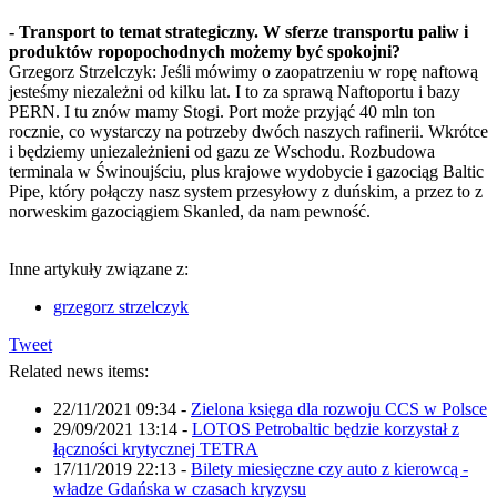
- Transport to temat strategiczny. W sferze transportu paliw i
produktów ropopochodnych możemy być spokojni?
Grzegorz Strzelczyk: Jeśli mówimy o zaopatrzeniu w ropę naftową
jesteśmy niezależni od kilku lat. I to za sprawą Naftoportu i bazy
PERN. I tu znów mamy Stogi. Port może przyjąć 40 mln ton
rocznie, co wystarczy na potrzeby dwóch naszych rafinerii. Wkrótce
i będziemy uniezależnieni od gazu ze Wschodu. Rozbudowa
terminala w Świnoujściu, plus krajowe wydobycie i gazociąg Baltic
Pipe, który połączy nasz system przesyłowy z duńskim, a przez to z
norweskim gazociągiem Skanled, da nam pewność.
Inne artykuły związane z:
grzegorz strzelczyk
Tweet
Related news items:
22/11/2021 09:34
-
Zielona księga dla rozwoju CCS w Polsce
29/09/2021 13:14
-
LOTOS Petrobaltic będzie korzystał z
łączności krytycznej TETRA
17/11/2019 22:13
-
Bilety miesięczne czy auto z kierowcą -
władze Gdańska w czasach kryzysu