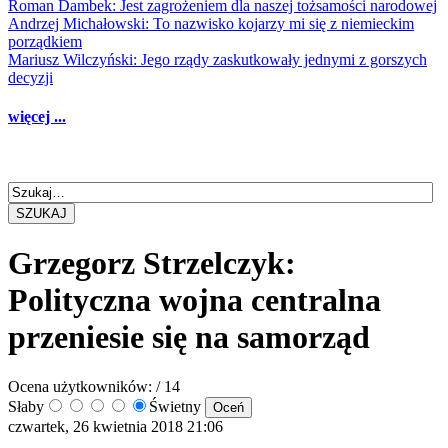
Roman Dambek: Jest zagrożeniem dla naszej tożsamości narodowej
Andrzej Michałowski: To nazwisko kojarzy mi się z niemieckim
porządkiem
Mariusz Wilczyński: Jego rządy zaskutkowały jednymi z gorszych
decyzji
więcej ...
SZUKAJ
Grzegorz Strzelczyk:
Polityczna wojna centralna
przeniesie się na samorząd
Ocena użytkowników:
/ 14
Słaby
Świetny
czwartek, 26 kwietnia 2018 21:06