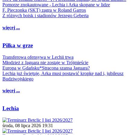
Pomorze znokautowane - Lechia i Arka skopane w lidze
F. Pieczonka (SKT) zagra w Roland Garros
Z różnych boisk i stadionów Jerzego Geberta
więcej ...
Piłka w grze
Transferowa ofensywa w Lechii trwa
Młodzież z Jaguara nie zostaje w Trójmieście
Europa w Gdańsku*Stracona szansa Jaguara?
Lechia już świętuje, Arka musi postawić kropkę nad i, jubileusz
Budziwojskiego
więcej ...
Lechia
środa, 08 lipca 2026 19:31