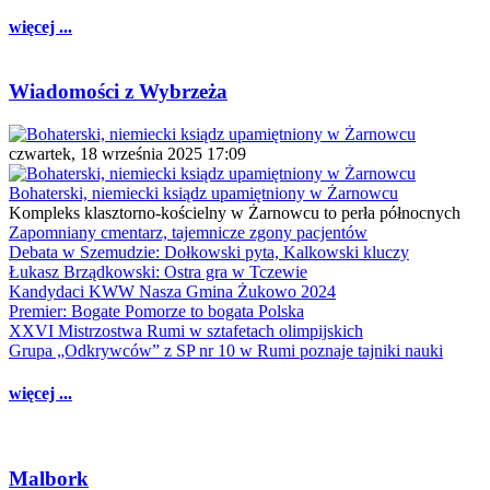
więcej ...
Wiadomości z Wybrzeża
czwartek, 18 września 2025 17:09
Bohaterski, niemiecki ksiądz upamiętniony w Żarnowcu
Kompleks klasztorno-kościelny w Żarnowcu to perła północnych
Zapomniany cmentarz, tajemnicze zgony pacjentów
Debata w Szemudzie: Dołkowski pyta, Kalkowski kluczy
Łukasz Brządkowski: Ostra gra w Tczewie
Kandydaci KWW Nasza Gmina Żukowo 2024
Premier: Bogate Pomorze to bogata Polska
XXVI Mistrzostwa Rumi w sztafetach olimpijskich
Grupa „Odkrywców” z SP nr 10 w Rumi poznaje tajniki nauki
więcej ...
Malbork