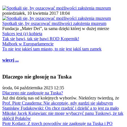
poniedziałek, 10 kwietnia 2017 18:04
Spotkali się, by oszacować możliwości założenia muzeum
Fundacja „Mater Dei”, ta sama dzięki której w dużej mierze
Sukces jest (z) kobietą
Tak się bawi, tak się bawi ROD Kopernik!
Malbork w Europarlamencie
To nie jest jakieś tam miasto, to nie jest jakiś tam zamek
więcej ...
Dlaczego nie głosuję na Tuska
środa, 04 października 2023 12:35
Dlaczego nie zagłosuję na Tuska?
Już dni dzielą nas od kolejnych wyborów. Niektórzy twierdzą, że
Prof. Piotr Czauderna: Nie akceptuję, gdy gardzi się słabszym
Stanisław Fudakowski: On chce rządzić i dzielić a to jest za mało
Mikołaj Jacek Kujawian: nie mogę wybaczyć panu Tuskowi, że tak
skłócił Polaków
Piotr Kotlarz: Z trzech powodów nie zagłosuję na Tuska i PO