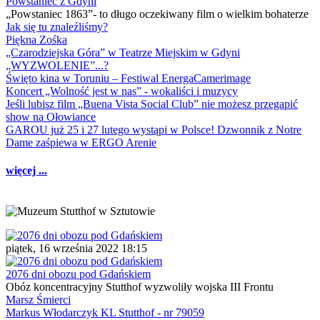
Powstaniec z Gdyni
„Powstaniec 1863”- to długo oczekiwany film o wielkim bohaterze
Jak się tu znaleźliśmy?
Piękna Zośka
„Czarodziejska Góra” w Teatrze Miejskim w Gdyni
„WYZWOLENIE”...?
Święto kina w Toruniu – Festiwal EnergaCamerimage
Koncert „Wolność jest w nas” - wokaliści i muzycy
Jeśli lubisz film „Buena Vista Social Club” nie możesz przegapić
show na Ołowiance
GAROU już 25 i 27 lutego wystąpi w Polsce! Dzwonnik z Notre
Dame zaśpiewa w ERGO Arenie
więcej ...
piątek, 16 września 2022 18:15
2076 dni obozu pod Gdańskiem
Obóz koncentracyjny Stutthof wyzwoliły wojska III Frontu
Marsz Śmierci
Markus Włodarczyk KL Stutthof - nr 79059