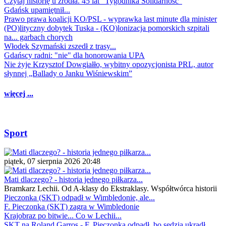
Czytaj historię u źródła. 45 lat "Tygodnika Solidarność"
Gdańsk upamiętnił...
Prawo prawa koalicji KO/PSL - wyprawka last minute dla minister
(PO)lityczny dobytek Tuska - (KO)lonizacja pomorskich szpitali
na... garbach chorych
Włodek Szymański zszedł z trasy...
Gdańscy radni: "nie" dla honorowania UPA
Nie żyje Krzysztof Dowgiałło, wybitny opozycjonista PRL, autor
słynnej „Ballady o Janku Wiśniewskim”
więcej ...
Sport
piątek, 07 sierpnia 2026 20:48
Mati dlaczego? - historia jednego piłkarza...
Bramkarz Lechii. Od A-klasy do Ekstraklasy. Współtwórca historii
Pieczonka (SKT) odpadł w Wimbledonie, ale...
F. Pieczonka (SKT) zagra w Wimbledonie
Krajobraz po bitwie... Co w Lechii...
SKT na Roland Garros - F. Pieczonka odpadł, bo sędzia ukradł...