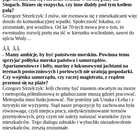
Stogach. Biznes się rozpycha, czy inne diabły pod tym kotłem
palą?
Grzegorz Strzelczyk: I znów, nie rozmawia się z mieszkańcami więc
doszło do komunikacyjnej wpadki. Społeczność lokalna, co
zrozumiałe, jest wrażliwa. Od lat 70-tych mowa jest o tym, że
ewentualny rozwój portu ma iść w kierunku wschodnim, nawet do
ujścia Wisły…
ÂÂ ÂÂ
- Mamy ambicje, by być państwem morskim. Powinna temu
sprzyjać polityka morska państwa i samorządów.
Apartamentowce i lofty, mariny z luksusowymi jachtami na
terenach postoczniowych i portowych nie uratują gospodarki.
Czy wojenka samorządu, czy raczej magistratu, z rządem
przenosi się na plaże?
Grzegorz Strzelczyk: Jeśli chcemy być miastem otwartym na morze
i metropolią półmilionową to gdańszczanie muszą gdzieś pracować.
Metropolia musi funkcjonować. Nie jesteśmy jak Ustaka i Łeba i z
turystyki nie wyżyjemy. Stąd nasze propozycje by zachowana była
równowaga, czyli miejsca pracy, niedyskryminowanie terenów
przemysłowych, przy czym nie należy naruszać warunków życia
mieszkańców. Tego dialogu zabrakło i wybuchło niezadowolenie
mieszkańców, zresztą zrozumiałe.