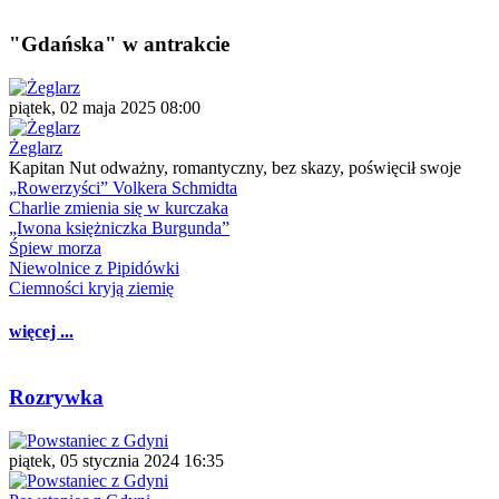
"Gdańska" w antrakcie
piątek, 02 maja 2025 08:00
Żeglarz
Kapitan Nut odważny, romantyczny, bez skazy, poświęcił swoje
„Rowerzyści” Volkera Schmidta
Charlie zmienia się w kurczaka
„Iwona księżniczka Burgunda”
Śpiew morza
Niewolnice z Pipidówki
Ciemności kryją ziemię
więcej ...
Rozrywka
piątek, 05 stycznia 2024 16:35