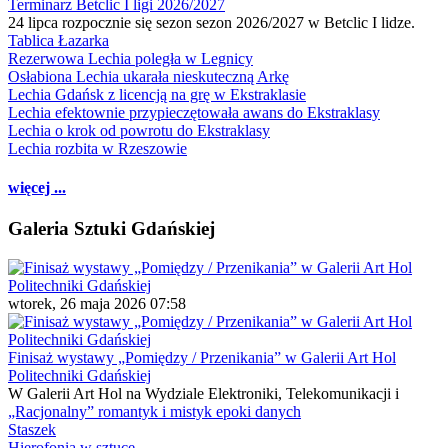
Terminarz Betclic I ligi 2026/2027
24 lipca rozpocznie się sezon sezon 2026/2027 w Betclic I lidze.
Tablica Łazarka
Rezerwowa Lechia poległa w Legnicy
Osłabiona Lechia ukarała nieskuteczną Arkę
Lechia Gdańsk z licencją na grę w Ekstraklasie
Lechia efektownie przypieczętowała awans do Ekstraklasy
Lechia o krok od powrotu do Ekstraklasy
Lechia rozbita w Rzeszowie
więcej ...
Galeria Sztuki Gdańskiej
wtorek, 26 maja 2026 07:58
Finisaż wystawy „Pomiędzy / Przenikania” w Galerii Art Hol
Politechniki Gdańskiej
W Galerii Art Hol na Wydziale Elektroniki, Telekomunikacji i
„Racjonalny” romantyk i mistyk epoki danych
Staszek
Hierofonia w sztuce