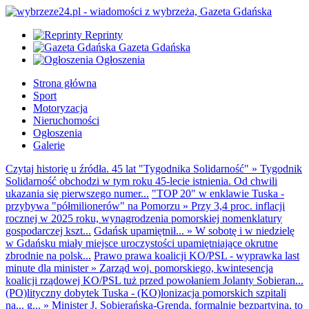
Reprinty
Gazeta Gdańska
Ogłoszenia
Strona główna
Sport
Motoryzacja
Nieruchomości
Ogłoszenia
Galerie
Czytaj historię u źródła. 45 lat "Tygodnika Solidarność"
»
Tygodnik
Solidarność obchodzi w tym roku 45-lecie istnienia. Od chwili
ukazania się pierwszego numer...
"TOP 20" w enklawie Tuska -
przybywa "półmilionerów" na Pomorzu
»
Przy 3,4 proc. inflacji
rocznej w 2025 roku, wynagrodzenia pomorskiej nomenklatury
gospodarczej kszt...
Gdańsk upamiętnił...
»
W sobotę i w niedzielę
w Gdańsku miały miejsce uroczystości upamiętniające okrutne
zbrodnie na polsk...
Prawo prawa koalicji KO/PSL - wyprawka last
minute dla minister
»
Zarząd woj. pomorskiego, kwintesencja
koalicji rządowej KO/PSL tuż przed powołaniem Jolanty Sobieran...
(PO)lityczny dobytek Tuska - (KO)lonizacja pomorskich szpitali
na... g...
»
Minister J. Sobierańska-Grenda, formalnie bezpartyjna, to