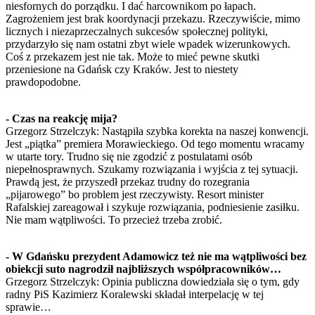
niesfornych do porządku. I dać harcownikom po łapach.
Zagrożeniem jest brak koordynacji przekazu. Rzeczywiście, mimo
licznych i niezaprzeczalnych sukcesów społecznej polityki,
przydarzyło się nam ostatni zbyt wiele wpadek wizerunkowych.
Coś z przekazem jest nie tak. Może to mieć pewne skutki
przeniesione na Gdańsk czy Kraków. Jest to niestety
prawdopodobne.
- Czas na reakcję mija?
Grzegorz Strzelczyk: Nastąpiła szybka korekta na naszej konwencji.
Jest „piątka” premiera Morawieckiego. Od tego momentu wracamy
w utarte tory. Trudno się nie zgodzić z postulatami osób
niepełnosprawnych. Szukamy rozwiązania i wyjścia z tej sytuacji.
Prawdą jest, że przyszedł przekaz trudny do rozegrania
„pijarowego” bo problem jest rzeczywisty. Resort minister
Rafalskiej zareagował i szykuje rozwiązania, podniesienie zasiłku.
Nie mam wątpliwości. To przecież trzeba zrobić.
- W Gdańsku prezydent Adamowicz też nie ma wątpliwości bez
obiekcji suto nagrodził najbliższych współpracowników…
Grzegorz Strzelczyk: Opinia publiczna dowiedziała się o tym, gdy
radny PiS Kazimierz Koralewski składał interpelację w tej
sprawie…