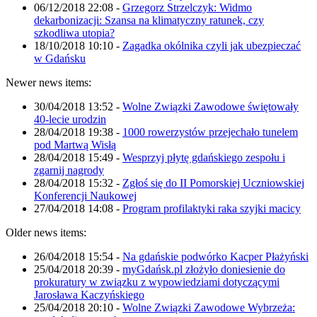
06/12/2018 22:08
-
Grzegorz Strzelczyk: Widmo
dekarbonizacji: Szansa na klimatyczny ratunek, czy
szkodliwa utopia?
18/10/2018 10:10
-
Zagadka okólnika czyli jak ubezpieczać
w Gdańsku
Newer news items:
30/04/2018 13:52
-
Wolne Związki Zawodowe świętowały
40-lecie urodzin
28/04/2018 19:38
-
1000 rowerzystów przejechało tunelem
pod Martwą Wisłą
28/04/2018 15:49
-
Wesprzyj płytę gdańskiego zespołu i
zgarnij nagrody
28/04/2018 15:32
-
Zgłoś się do II Pomorskiej Uczniowskiej
Konferencji Naukowej
27/04/2018 14:08
-
Program profilaktyki raka szyjki macicy
Older news items:
26/04/2018 15:54
-
Na gdańskie podwórko Kacper Płażyński
25/04/2018 20:39
-
myGdańsk.pl złożyło doniesienie do
prokuratury w związku z wypowiedziami dotyczącymi
Jarosława Kaczyńskiego
25/04/2018 20:10
-
Wolne Związki Zawodowe Wybrzeża: