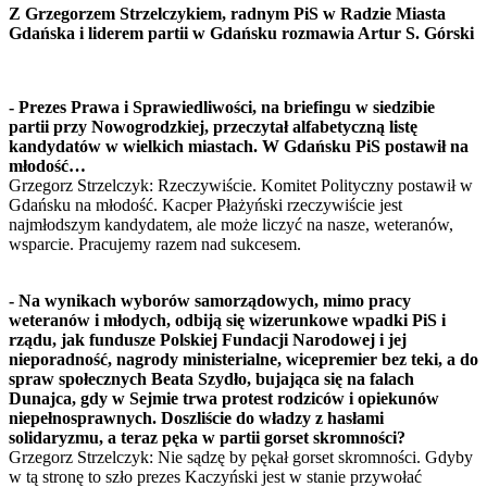
Z Grzegorzem Strzelczykiem, radnym PiS w Radzie Miasta
Gdańska i liderem partii w Gdańsku rozmawia Artur S. Górski
- Prezes Prawa i Sprawiedliwości, na briefingu w siedzibie
partii przy Nowogrodzkiej, przeczytał alfabetyczną listę
kandydatów w wielkich miastach. W Gdańsku PiS postawił na
młodość…
Grzegorz Strzelczyk: Rzeczywiście. Komitet Polityczny postawił w
Gdańsku na młodość. Kacper Płażyński rzeczywiście jest
najmłodszym kandydatem, ale może liczyć na nasze, weteranów,
wsparcie. Pracujemy razem nad sukcesem.
- Na wynikach wyborów samorządowych, mimo pracy
weteranów i młodych, odbiją się wizerunkowe wpadki PiS i
rządu, jak fundusze Polskiej Fundacji Narodowej i jej
nieporadność, nagrody ministerialne, wicepremier bez teki, a do
spraw społecznych Beata Szydło, bujająca się na falach
Dunajca, gdy w Sejmie trwa protest rodziców i opiekunów
niepełnosprawnych. Doszliście do władzy z hasłami
solidaryzmu, a teraz pęka w partii gorset skromności?
Grzegorz Strzelczyk: Nie sądzę by pękał gorset skromności. Gdyby
w tą stronę to szło prezes Kaczyński jest w stanie przywołać