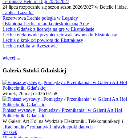
Terminarz Betclic I ligi 2026/2027
24 lipca rozpocznie się sezon sezon 2026/2027 w Betclic I lidze.
Tablica Łazarka
Rezerwowa Lechia poległa w Legnicy
Osłabiona Lechia ukarała nieskuteczną Arkę
Lechia Gdańsk z licencją na grę w Ekstraklasie
Lechia efektownie przypieczętowała awans do Ekstraklasy
Lechia o krok od powrotu do Ekstraklasy
Lechia rozbita w Rzeszowie
więcej ...
Galeria Sztuki Gdańskiej
wtorek, 26 maja 2026 07:58
Finisaż wystawy „Pomiędzy / Przenikania” w Galerii Art Hol
Politechniki Gdańskiej
W Galerii Art Hol na Wydziale Elektroniki, Telekomunikacji i
„Racjonalny” romantyk i mistyk epoki danych
Staszek
Hierofonia w sztuce