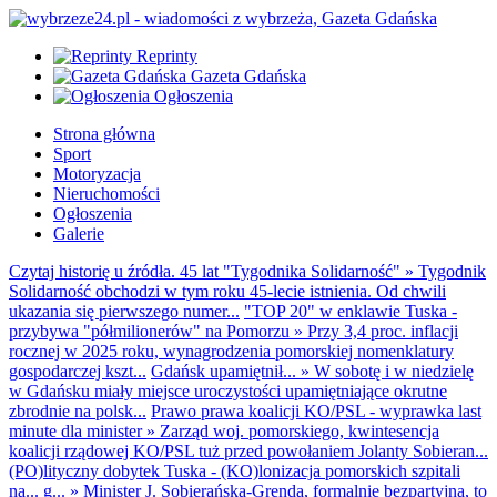
Reprinty
Gazeta Gdańska
Ogłoszenia
Strona główna
Sport
Motoryzacja
Nieruchomości
Ogłoszenia
Galerie
Czytaj historię u źródła. 45 lat "Tygodnika Solidarność"
»
Tygodnik
Solidarność obchodzi w tym roku 45-lecie istnienia. Od chwili
ukazania się pierwszego numer...
"TOP 20" w enklawie Tuska -
przybywa "półmilionerów" na Pomorzu
»
Przy 3,4 proc. inflacji
rocznej w 2025 roku, wynagrodzenia pomorskiej nomenklatury
gospodarczej kszt...
Gdańsk upamiętnił...
»
W sobotę i w niedzielę
w Gdańsku miały miejsce uroczystości upamiętniające okrutne
zbrodnie na polsk...
Prawo prawa koalicji KO/PSL - wyprawka last
minute dla minister
»
Zarząd woj. pomorskiego, kwintesencja
koalicji rządowej KO/PSL tuż przed powołaniem Jolanty Sobieran...
(PO)lityczny dobytek Tuska - (KO)lonizacja pomorskich szpitali
na... g...
»
Minister J. Sobierańska-Grenda, formalnie bezpartyjna, to