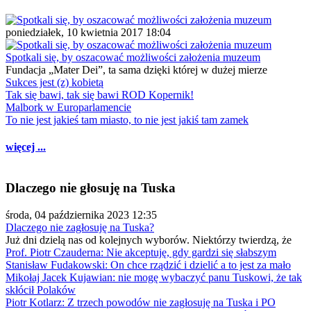
poniedziałek, 10 kwietnia 2017 18:04
Spotkali się, by oszacować możliwości założenia muzeum
Fundacja „Mater Dei”, ta sama dzięki której w dużej mierze
Sukces jest (z) kobietą
Tak się bawi, tak się bawi ROD Kopernik!
Malbork w Europarlamencie
To nie jest jakieś tam miasto, to nie jest jakiś tam zamek
więcej ...
Dlaczego nie głosuję na Tuska
środa, 04 października 2023 12:35
Dlaczego nie zagłosuję na Tuska?
Już dni dzielą nas od kolejnych wyborów. Niektórzy twierdzą, że
Prof. Piotr Czauderna: Nie akceptuję, gdy gardzi się słabszym
Stanisław Fudakowski: On chce rządzić i dzielić a to jest za mało
Mikołaj Jacek Kujawian: nie mogę wybaczyć panu Tuskowi, że tak
skłócił Polaków
Piotr Kotlarz: Z trzech powodów nie zagłosuję na Tuska i PO