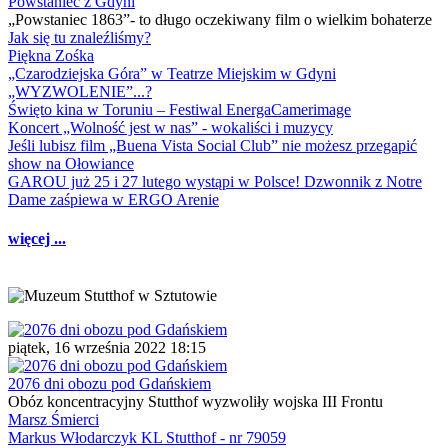
Powstaniec z Gdyni
„Powstaniec 1863”- to długo oczekiwany film o wielkim bohaterze
Jak się tu znaleźliśmy?
Piękna Zośka
„Czarodziejska Góra” w Teatrze Miejskim w Gdyni
„WYZWOLENIE”...?
Święto kina w Toruniu – Festiwal EnergaCamerimage
Koncert „Wolność jest w nas” - wokaliści i muzycy
Jeśli lubisz film „Buena Vista Social Club” nie możesz przegapić
show na Ołowiance
GAROU już 25 i 27 lutego wystąpi w Polsce! Dzwonnik z Notre
Dame zaśpiewa w ERGO Arenie
więcej ...
piątek, 16 września 2022 18:15
2076 dni obozu pod Gdańskiem
Obóz koncentracyjny Stutthof wyzwoliły wojska III Frontu
Marsz Śmierci
Markus Włodarczyk KL Stutthof - nr 79059