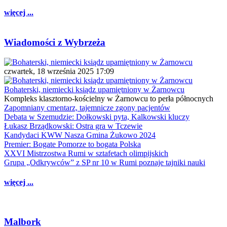
więcej ...
Wiadomości z Wybrzeża
czwartek, 18 września 2025 17:09
Bohaterski, niemiecki ksiądz upamiętniony w Żarnowcu
Kompleks klasztorno-kościelny w Żarnowcu to perła północnych
Zapomniany cmentarz, tajemnicze zgony pacjentów
Debata w Szemudzie: Dołkowski pyta, Kalkowski kluczy
Łukasz Brządkowski: Ostra gra w Tczewie
Kandydaci KWW Nasza Gmina Żukowo 2024
Premier: Bogate Pomorze to bogata Polska
XXVI Mistrzostwa Rumi w sztafetach olimpijskich
Grupa „Odkrywców” z SP nr 10 w Rumi poznaje tajniki nauki
więcej ...
Malbork