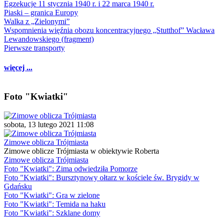
Egzekucje 11 stycznia 1940 r. i 22 marca 1940 r.
Piaski – granica Europy
Walka z „Zielonymi”
Wspomnienia więźnia obozu koncentracyjnego „Stutthof” Wacława
Lewandowskiego (fragment)
Pierwsze transporty
więcej ...
Foto "Kwiatki"
sobota, 13 lutego 2021 11:08
Zimowe oblicza Trójmiasta
Zimowe oblicze Trójmiasta w obiektywie Roberta
Zimowe oblicza Trójmiasta
Foto "Kwiatki": Zima odwiedziła Pomorze
Foto "Kwiatki": Bursztynowy ołtarz w kościele św. Brygidy w
Gdańsku
Foto "Kwiatki": Gra w zielone
Foto "Kwiatki": Temida na haku
Foto "Kwiatki": Szklane domy