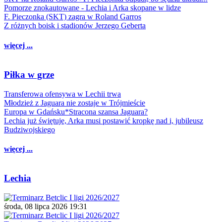
Pomorze znokautowane - Lechia i Arka skopane w lidze
F. Pieczonka (SKT) zagra w Roland Garros
Z różnych boisk i stadionów Jerzego Geberta
więcej ...
Piłka w grze
Transferowa ofensywa w Lechii trwa
Młodzież z Jaguara nie zostaje w Trójmieście
Europa w Gdańsku*Stracona szansa Jaguara?
Lechia już świętuje, Arka musi postawić kropkę nad i, jubileusz
Budziwojskiego
więcej ...
Lechia
środa, 08 lipca 2026 19:31