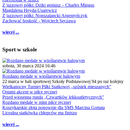
Z jazzowej półki: Dziki geniusz – Charles Mingus
Magdalena Heyda-Usarewicz
Z jazzowej półki: Nonszalancki Argentyńczyk
Zachować boskość - Wojciech Sęczawa
więcej ...
Sport w szkole
sobota, 30 marca 2024 16:46
Rozdano medale w wioślarstwie halowym
22 marca w hali sportowej Szkoły Podstawowej 94 po raz kolejny
Wielkanocny Turniej Piłki Siatkowej ,,szóstek mieszanych”
Ostatni akcent w piłce ręcznej
Przed wiosenną rundą „Czwartków lekkoatletycznych”
Rozdano medale w mini piłce ręcznej
Koszykarskie złota ponownie dla SMS Marcina Gortata
Licealna siatkówka chłopców ma finiszu
więcej ...