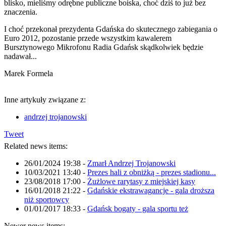
blisko, mieliśmy odrębne publiczne boiska, choć dziś to już bez
znaczenia.
I choć przekonał prezydenta Gdańska do skutecznego zabiegania o
Euro 2012, pozostanie przede wszystkim kawalerem
Bursztynowego Mikrofonu Radia Gdańsk skądkolwiek będzie
nadawał...
Marek Formela
Inne artykuły związane z:
andrzej trojanowski
Tweet
Related news items:
26/01/2024 19:38
-
Zmarł Andrzej Trojanowski
10/03/2021 13:40
-
Prezes hali z obniżką - prezes stadionu...
23/08/2018 17:00
-
Żużlowe rarytasy z miejskiej kasy
16/01/2018 21:22
-
Gdańskie ekstrawagancje - gala droższa
niż sportowcy
01/01/2017 18:33
-
Gdańsk bogaty - gala sportu też
Newer news items: