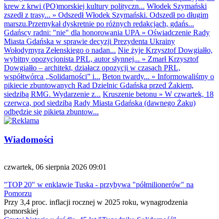
krew z krwi (PO)morskiej kultury polityczn...
Włodek Szymański
zszedł z trasy...
»
Odszedł Włodek Szymański. Odszedł po długim
marszu.Przemykał dyskretnie po różnych redakcjach, gdańs...
Gdańscy radni: "nie" dla honorowania UPA
»
Oświadczenie Rady
Miasta Gdańska w sprawie decyzji Prezydenta Ukrainy
Wołodymyra Zełenskiego o nadan...
Nie żyje Krzysztof Dowgiałło,
wybitny opozycjonista PRL, autor słynnej...
»
Zmarł Krzysztof
Dowgiałło – architekt, działacz opozycji w czasach PRL,
współtwórca „Solidarności” i...
Beton twardy...
»
Informowaliśmy o
pikiecie zbuntowanych Rad Dzielnic Gdańska przed Żakiem,
siedzibą RMG. Wydarzenie z...
Kruszenie betonu
»
W czwartek, 18
czerwca, pod siedzibą Rady Miasta Gdańska (dawnego Żaku)
odbędzie się pikieta zbuntow...
Wiadomości
czwartek, 06 sierpnia 2026 09:01
"TOP 20" w enklawie Tuska - przybywa "półmilionerów" na
Pomorzu
Przy 3,4 proc. inflacji rocznej w 2025 roku, wynagrodzenia
pomorskiej