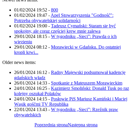
01/02/2024 19:52
-
800
01/02/2024 19:47
-
Apel Stowarzyszenia "Godność":
Potrzeba obywatelskiej solidarności
01/02/2024 19:00
-
Tadeusz Cymański: Staram się być
spokojny, ale coraz częściej krew mnie zalewa
29/01/2024 18:15
-
W tygodniku „Sieci”: Prawda o ich
więzieniu
29/01/2024 08:12
-
Morawiecki w Gdańsku. Do ostatniej
kropli krwi...
Older news items:
26/01/2024 16:12
-
Radny Majewski podsumował kadencję
gdańskich władz
26/01/2024 14:33
-
Spotkanie z Mateuszem Morawieckim
24/01/2024 16:25
-
Kazimierz Smoliński: Donald Tusk po raz
kolejny oszukał Polaków
24/01/2024 14:15
-
Posłowie PiS Mariusz Kamiński i Maciej
Wąsik gośćmi TV Republika
22/01/2024 13:43
-
W tygodniku „Sieci”: Rzeźnik praw
obywatelskich
Poprzednia strona
Następna strona