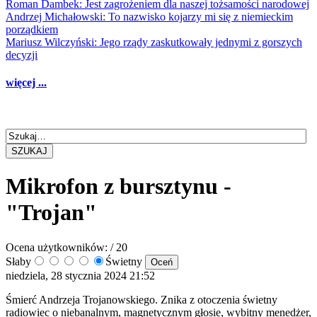
Roman Dambek: Jest zagrożeniem dla naszej tożsamości narodowej
Andrzej Michałowski: To nazwisko kojarzy mi się z niemieckim
porządkiem
Mariusz Wilczyński: Jego rządy zaskutkowały jednymi z gorszych
decyzji
więcej ...
SZUKAJ
Mikrofon z bursztynu -
"Trojan"
Ocena użytkowników:
/ 20
Słaby
Świetny
niedziela, 28 stycznia 2024 21:52
Śmierć Andrzeja Trojanowskiego. Znika z otoczenia świetny
radiowiec o niebanalnym, magnetycznym głosie, wybitny menedżer,