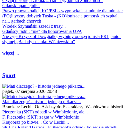
Czytaj historię u źródła. 45 lat "Tygodnika Solidarność"
Gdańsk upamiętnił...
Prawo prawa koalicji KO/PSL - wyprawka last minute dla minister
(PO)lityczny dobytek Tuska - (KO)lonizacja pomorskich szpitali
na... garbach chorych
Włodek Szymański zszedł z trasy...
Gdańscy radni: "nie" dla honorowania UPA
Nie żyje Krzysztof Dowgiałło, wybitny opozycjonista PRL, autor
słynnej „Ballady o Janku Wiśniewskim”
więcej ...
Sport
piątek, 07 sierpnia 2026 20:48
Mati dlaczego? - historia jednego piłkarza...
Bramkarz Lechii. Od A-klasy do Ekstraklasy. Współtwórca historii
Pieczonka (SKT) odpadł w Wimbledonie, ale...
F. Pieczonka (SKT) zagra w Wimbledonie
Krajobraz po bitwie... Co w Lechii...
SKT na Roland Garros - F. Pieczonka odpadł, bo sędzia ukradł...