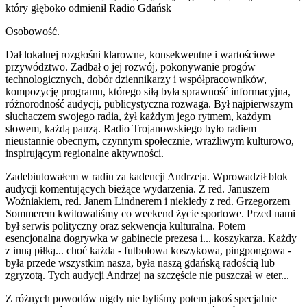
który głęboko odmienił Radio Gdańsk
Osobowość.
Dał lokalnej rozgłośni klarowne, konsekwentne i wartościowe
przywództwo. Zadbał o jej rozwój, pokonywanie progów
technologicznych, dobór dziennikarzy i współpracowników,
kompozycję programu, którego siłą była sprawność informacyjna,
różnorodność audycji, publicystyczna rozwaga. Był najpierwszym
słuchaczem swojego radia, żył każdym jego rytmem, każdym
słowem, każdą pauzą. Radio Trojanowskiego było radiem
nieustannie obecnym, czynnym społecznie, wrażliwym kulturowo,
inspirującym regionalne aktywności.
Zadebiutowałem w radiu za kadencji Andrzeja. Wprowadził blok
audycji komentujących bieżące wydarzenia. Z red. Januszem
Woźniakiem, red. Janem Lindnerem i niekiedy z red. Grzegorzem
Sommerem kwitowaliśmy co weekend życie sportowe. Przed nami
był serwis polityczny oraz sekwencja kulturalna. Potem
esencjonalna dogrywka w gabinecie prezesa i... koszykarza. Każdy
z inną piłką... choć każda - futbolowa koszykowa, pingpongowa -
była przede wszystkim nasza, była naszą gdańską radością lub
zgryzotą. Tych audycji Andrzej na szczęście nie puszczał w eter...
Z różnych powodów nigdy nie byliśmy potem jakoś specjalnie