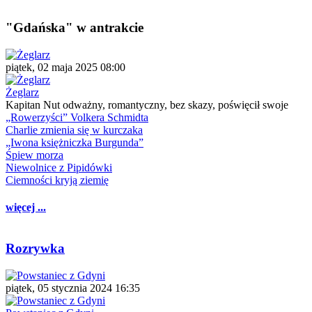
"Gdańska" w antrakcie
piątek, 02 maja 2025 08:00
Żeglarz
Kapitan Nut odważny, romantyczny, bez skazy, poświęcił swoje
„Rowerzyści” Volkera Schmidta
Charlie zmienia się w kurczaka
„Iwona księżniczka Burgunda”
Śpiew morza
Niewolnice z Pipidówki
Ciemności kryją ziemię
więcej ...
Rozrywka
piątek, 05 stycznia 2024 16:35