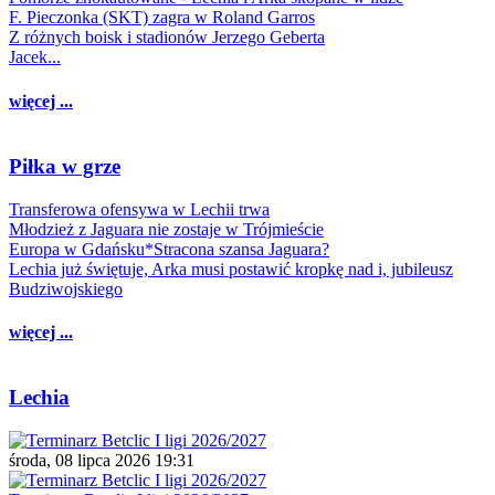
F. Pieczonka (SKT) zagra w Roland Garros
Z różnych boisk i stadionów Jerzego Geberta
Jacek...
więcej ...
Piłka w grze
Transferowa ofensywa w Lechii trwa
Młodzież z Jaguara nie zostaje w Trójmieście
Europa w Gdańsku*Stracona szansa Jaguara?
Lechia już świętuje, Arka musi postawić kropkę nad i, jubileusz
Budziwojskiego
więcej ...
Lechia
środa, 08 lipca 2026 19:31