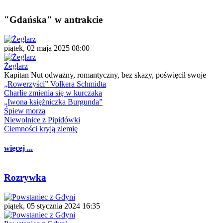
"Gdańska" w antrakcie
piątek, 02 maja 2025 08:00
Żeglarz
Kapitan Nut odważny, romantyczny, bez skazy, poświęcił swoje
„Rowerzyści” Volkera Schmidta
Charlie zmienia się w kurczaka
„Iwona księżniczka Burgunda”
Śpiew morza
Niewolnice z Pipidówki
Ciemności kryją ziemię
więcej ...
Rozrywka
piątek, 05 stycznia 2024 16:35