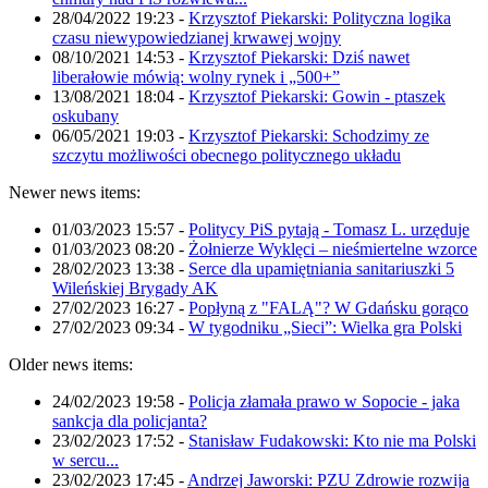
28/04/2022 19:23
-
Krzysztof Piekarski: Polityczna logika
czasu niewypowiedzianej krwawej wojny
08/10/2021 14:53
-
Krzysztof Piekarski: Dziś nawet
liberałowie mówią: wolny rynek i „500+”
13/08/2021 18:04
-
Krzysztof Piekarski: Gowin - ptaszek
oskubany
06/05/2021 19:03
-
Krzysztof Piekarski: Schodzimy ze
szczytu możliwości obecnego politycznego układu
Newer news items:
01/03/2023 15:57
-
Politycy PiS pytają - Tomasz L. urzęduje
01/03/2023 08:20
-
Żołnierze Wyklęci – nieśmiertelne wzorce
28/02/2023 13:38
-
Serce dla upamiętniania sanitariuszki 5
Wileńskiej Brygady AK
27/02/2023 16:27
-
Popłyną z "FALĄ"? W Gdańsku gorąco
27/02/2023 09:34
-
W tygodniku „Sieci”: Wielka gra Polski
Older news items:
24/02/2023 19:58
-
Policja złamała prawo w Sopocie - jaka
sankcja dla policjanta?
23/02/2023 17:52
-
Stanisław Fudakowski: Kto nie ma Polski
w sercu...
23/02/2023 17:45
-
Andrzej Jaworski: PZU Zdrowie rozwija