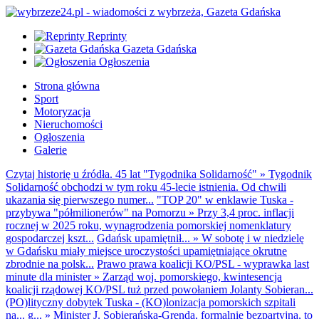
Reprinty
Gazeta Gdańska
Ogłoszenia
Strona główna
Sport
Motoryzacja
Nieruchomości
Ogłoszenia
Galerie
Czytaj historię u źródła. 45 lat "Tygodnika Solidarność"
»
Tygodnik
Solidarność obchodzi w tym roku 45-lecie istnienia. Od chwili
ukazania się pierwszego numer...
"TOP 20" w enklawie Tuska -
przybywa "półmilionerów" na Pomorzu
»
Przy 3,4 proc. inflacji
rocznej w 2025 roku, wynagrodzenia pomorskiej nomenklatury
gospodarczej kszt...
Gdańsk upamiętnił...
»
W sobotę i w niedzielę
w Gdańsku miały miejsce uroczystości upamiętniające okrutne
zbrodnie na polsk...
Prawo prawa koalicji KO/PSL - wyprawka last
minute dla minister
»
Zarząd woj. pomorskiego, kwintesencja
koalicji rządowej KO/PSL tuż przed powołaniem Jolanty Sobieran...
(PO)lityczny dobytek Tuska - (KO)lonizacja pomorskich szpitali
na... g...
»
Minister J. Sobierańska-Grenda, formalnie bezpartyjna, to