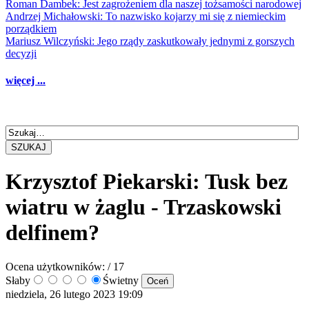
Roman Dambek: Jest zagrożeniem dla naszej tożsamości narodowej
Andrzej Michałowski: To nazwisko kojarzy mi się z niemieckim
porządkiem
Mariusz Wilczyński: Jego rządy zaskutkowały jednymi z gorszych
decyzji
więcej ...
SZUKAJ
Krzysztof Piekarski: Tusk bez
wiatru w żaglu - Trzaskowski
delfinem?
Ocena użytkowników:
/ 17
Słaby
Świetny
niedziela, 26 lutego 2023 19:09