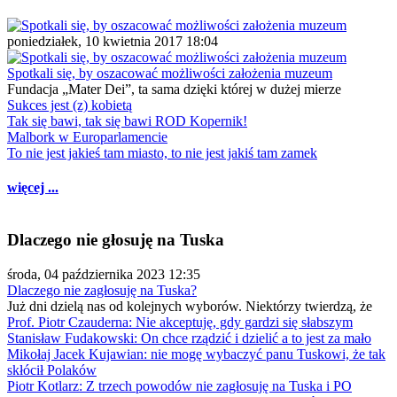
poniedziałek, 10 kwietnia 2017 18:04
Spotkali się, by oszacować możliwości założenia muzeum
Fundacja „Mater Dei”, ta sama dzięki której w dużej mierze
Sukces jest (z) kobietą
Tak się bawi, tak się bawi ROD Kopernik!
Malbork w Europarlamencie
To nie jest jakieś tam miasto, to nie jest jakiś tam zamek
więcej ...
Dlaczego nie głosuję na Tuska
środa, 04 października 2023 12:35
Dlaczego nie zagłosuję na Tuska?
Już dni dzielą nas od kolejnych wyborów. Niektórzy twierdzą, że
Prof. Piotr Czauderna: Nie akceptuję, gdy gardzi się słabszym
Stanisław Fudakowski: On chce rządzić i dzielić a to jest za mało
Mikołaj Jacek Kujawian: nie mogę wybaczyć panu Tuskowi, że tak
skłócił Polaków
Piotr Kotlarz: Z trzech powodów nie zagłosuję na Tuska i PO