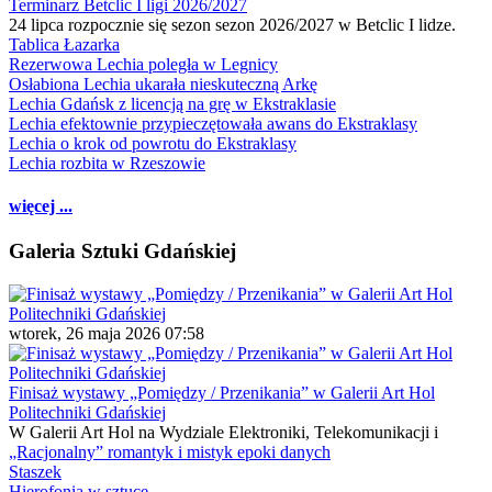
Terminarz Betclic I ligi 2026/2027
24 lipca rozpocznie się sezon sezon 2026/2027 w Betclic I lidze.
Tablica Łazarka
Rezerwowa Lechia poległa w Legnicy
Osłabiona Lechia ukarała nieskuteczną Arkę
Lechia Gdańsk z licencją na grę w Ekstraklasie
Lechia efektownie przypieczętowała awans do Ekstraklasy
Lechia o krok od powrotu do Ekstraklasy
Lechia rozbita w Rzeszowie
więcej ...
Galeria Sztuki Gdańskiej
wtorek, 26 maja 2026 07:58
Finisaż wystawy „Pomiędzy / Przenikania” w Galerii Art Hol
Politechniki Gdańskiej
W Galerii Art Hol na Wydziale Elektroniki, Telekomunikacji i
„Racjonalny” romantyk i mistyk epoki danych
Staszek
Hierofonia w sztuce