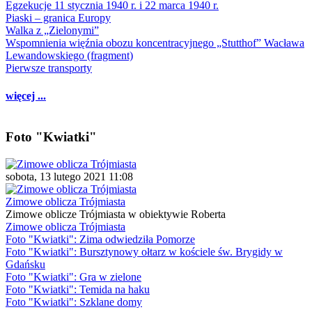
Egzekucje 11 stycznia 1940 r. i 22 marca 1940 r.
Piaski – granica Europy
Walka z „Zielonymi”
Wspomnienia więźnia obozu koncentracyjnego „Stutthof” Wacława
Lewandowskiego (fragment)
Pierwsze transporty
więcej ...
Foto "Kwiatki"
sobota, 13 lutego 2021 11:08
Zimowe oblicza Trójmiasta
Zimowe oblicze Trójmiasta w obiektywie Roberta
Zimowe oblicza Trójmiasta
Foto "Kwiatki": Zima odwiedziła Pomorze
Foto "Kwiatki": Bursztynowy ołtarz w kościele św. Brygidy w
Gdańsku
Foto "Kwiatki": Gra w zielone
Foto "Kwiatki": Temida na haku
Foto "Kwiatki": Szklane domy