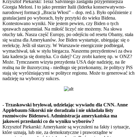
Krzysztof Piekarski: Teraz Salviniego zastąpiła przyjemniejsza
Giorgia Meloni. I to jako premier Italii (liderka konserwatywno-
narodowej formacji „Bracia Włosi” – dop. red.). Było opóźnienie z
gratulacjami po wyborach, były przytyki do wieku Bidena.
Kontestowano wyniki. Nie jestem pewien, czy Biden o tych
sprawach zapomniał. Na miłość liczyć nie możemy. Na słowa
otuchy tak. Nasza część Europy, po odejściu od resetu Obamy, stała
się ważna dla Amerykanów. Joe Biden wystartuje, ubiegając się o
reelekcję. Jeśli sił starczy. W Warszawie energicznie podbiegał,
wymachiwał, tak w stylu biegacza. Naszemu prezydentowi za dwa
lata kadencja się domyka. Co dalej? Czy zrobi karierę np. w ONZ?
Może. Tymczasem wizyta prezydenta USA daje nadzieję, na ile
realną na ile iluzoryczną - niedługo się przekonamy, że politycy PiS
stają się wyróżniającymi w polityce regionu. Może to generować ich
nadzieję na wyborczy sukces.
- Trzaskowski brylował, udzielając wywiadu dla CNN. Anne
Applebaum-Sikorski nie doradzała i nie układała listy
rozmówców Bidenowi. Administracja amerykańska ma
jakoweś przesłanki co do wyniku wyborów?
Krzysztof Piekarski: Amerykanie są wyczuleni na fakty i sytuacje,
które uznają, lub nie, za demokratyczne i praworządne w