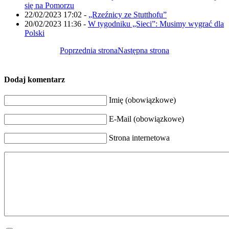
się na Pomorzu
22/02/2023 17:02
-
„Rzeźnicy ze Stutthofu”
20/02/2023 11:36
-
W tygodniku „Sieci”: Musimy wygrać dla
Polski
Poprzednia strona
Następna strona
Dodaj komentarz
Imię (obowiązkowe)
E-Mail (obowiązkowe)
Strona internetowa