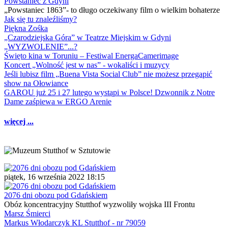
Powstaniec z Gdyni
„Powstaniec 1863”- to długo oczekiwany film o wielkim bohaterze
Jak się tu znaleźliśmy?
Piękna Zośka
„Czarodziejska Góra” w Teatrze Miejskim w Gdyni
„WYZWOLENIE”...?
Święto kina w Toruniu – Festiwal EnergaCamerimage
Koncert „Wolność jest w nas” - wokaliści i muzycy
Jeśli lubisz film „Buena Vista Social Club” nie możesz przegapić
show na Ołowiance
GAROU już 25 i 27 lutego wystąpi w Polsce! Dzwonnik z Notre
Dame zaśpiewa w ERGO Arenie
więcej ...
piątek, 16 września 2022 18:15
2076 dni obozu pod Gdańskiem
Obóz koncentracyjny Stutthof wyzwoliły wojska III Frontu
Marsz Śmierci
Markus Włodarczyk KL Stutthof - nr 79059