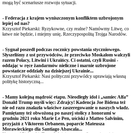
mogą być scenariusze rozwoju sytuacji.
- Federacja z krajem wyniszczonym konfliktem uzbrojonym
lepiej od nas?
Krzysztof Piekarski: Ryzykowne, czy realne? Namówmy Litwę, co
łatwe nie będzie, i miejmy unię, Rzeczypospolitą Trojga Narodów.
- Sygnał poszedł podczas rocznicy powstania styczniowego.
Słyszeliśmy z ust przywódców, że przeciwko Moskalom walczyli
razem Polacy, Litwini i Ukraińcy. Ci ostatni, czyli Rusini -
oddając w ręce żandarmów nieliczne i marnie uzbrojone
powstańcze oddziały na dzisiejszej Ukrainie...
Krzysztof Piekarski: Nasi polityczni przywódcy uprawiają własną
politykę historyczną...
- Mamy kolejną mądrość etapu. Nieodległy idol i „samiec Alfa”
Donald Trump myśli więc: Zdrajcy! Kadencja Joe Bidena też
nie od razu znalazła właściwe zaszeregowanie u naszych władz.
Pamiętamy też obwożoną po naszej stolicy z honorami w
grudniu 2021 roku Marie Le Pen, uściski z Matteo Salvinim,
przyjaźń z Viktorem Orbanem, poparcie Mateusza
Morawieckiego dla Santiago Abascala...