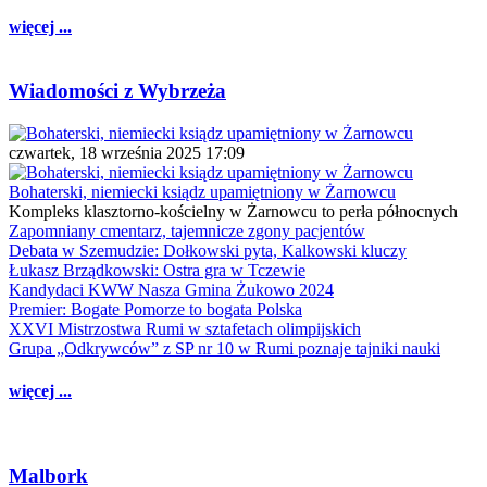
więcej ...
Wiadomości z Wybrzeża
czwartek, 18 września 2025 17:09
Bohaterski, niemiecki ksiądz upamiętniony w Żarnowcu
Kompleks klasztorno-kościelny w Żarnowcu to perła północnych
Zapomniany cmentarz, tajemnicze zgony pacjentów
Debata w Szemudzie: Dołkowski pyta, Kalkowski kluczy
Łukasz Brządkowski: Ostra gra w Tczewie
Kandydaci KWW Nasza Gmina Żukowo 2024
Premier: Bogate Pomorze to bogata Polska
XXVI Mistrzostwa Rumi w sztafetach olimpijskich
Grupa „Odkrywców” z SP nr 10 w Rumi poznaje tajniki nauki
więcej ...
Malbork