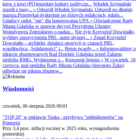
krew z krwi (PO)morskiej kultury polityczn...
Włodek Szymański
zszedł z trasy...
»
Odszedł Włodek Szymański. Odszedł po długim
marszu.Przemykał dyskretnie po różnych redakcjach, gdańs...
Gdańscy radni: "nie" dla honorowania UPA
»
Oświadczenie Rady
Miasta Gdańska w sprawie decyzji Prezydenta Ukrainy
Wołodymyra Zełenskiego o nadan...
Nie żyje Krzysztof Dowgiałło,
wybitny opozycjonista PRL, autor słynnej...
»
Zmarł Krzysztof
Dowgiałło – architekt, działacz opozycji w czasach PRL,
współtwórca „Solidarności” i...
Beton twardy...
»
Informowaliśmy o
pikiecie zbuntowanych Rad Dzielnic Gdańska przed Żakiem,
siedzibą RMG. Wydarzenie z...
Kruszenie betonu
»
W czwartek, 18
czerwca, pod siedzibą Rady Miasta Gdańska (dawnego Żaku)
odbędzie się pikieta zbuntow...
Wiadomości
czwartek, 06 sierpnia 2026 09:01
"TOP 20" w enklawie Tuska - przybywa "półmilionerów" na
Pomorzu
Przy 3,4 proc. inflacji rocznej w 2025 roku, wynagrodzenia
pomorskiej