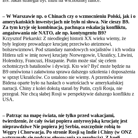
B9. Jakaś strategia być musi na wschodniej flance.
– W Warszawie np. o Chinach czy o wzmocnieniu Polski, jak i o
amerykańskich inwestycjach nie było ni słowa. Nie cieszy B9.
Za tym kryje się kombinacja, pachnąca eskalacją konfliktu,
angażowania nie NATO, ale np. kontyngentu B9?
Krzysztof Piekarski: Z nieodległej historii XX wieku wiemy, że
były legiony prowadzące krucjatę przeciwko ateizmowi,
bolszewizmowi. Pod sztandary narodowych socjalistów i ich wodza
Hitlera szli w imię nowej krucjaty Norwegowie, Ukraińcy, Litwini,
Holendrzy, Francuzi, Hiszpanie. Putin może stać się celem
ochotniczych batalionów i dywizji. Kto wie? Być może będzie na
B9 omówiona i załatwiona sprawa dalszego szkolenia i doposażenia
w sprzęt Ukraińców. Co ustalono nie wiemy. A przemówienie
Bidena oparte było na hasłach o wartościach w amerykańskiej
narracji. Chiny z kolei dołożą starań by Putin, czyli Rosja, nie
przegrał. Nie chcą słabej Rosji w perspektywie dalszego konfliktu z
USA.
– Patrząc na mapę świata, nie tylko przed wakacjami,
twierdzenie, że cały świat popiera antyrosyjską krucjatę jest
nieprawdziwe Nie popiera jej Serbia, oszczędnie robią to
Węgry i Chorwacja. Po stronie Rosji są Indie i Chiny (w ONZ
wstrzymały się podczas głosowania za rezolucją). Z koeli