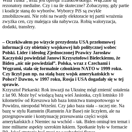
Wina Tuska”, teraz jest opresja Trzaskowskiego. Włączane są
rezonatory medialne. Czy i na ile skuteczne? Zobaczymy, gdy partie
i koalicje staną do wyborów. Wyborcy PiS są zwykle
zmobilizowani. Nie robi na twardy elektoracie tej partii wrażenia
zwyżka cen, czy malejąca siła nabywcza. Robią waloryzacja,
dodatki, transfery.
– Oczekiwałem po wizycie prezydenta USA przełomowej
informacji czy obietnicy wojskowej lub politycznej wobec
Polski. Lider i ideolog Zjednoczonej Prawicy Jarosław
Kaczyński powiedział Janowi Krzysztofowi Bieleckiemu, że
Biden „nic nie powiedział”. Polska, wraz z Czechami i
Węgrami, stała się formalnie członkiem NATO w 1999 roku.
Czy liczył pan np. na stałą bazę wojsk amerykańskich w
Polsce? Dawno, w 1997 roku, Rosja i USA dogadały się w tej
sprawie.
Krzysztof Piekarski: Rok inwazji na Ukrainę mógł zmienić ustalenia
z lat 90. Może być wiodącą bazą wieś Jasionka, czyli lotnisko 10
kilometrów od Rzeszowa lub baza lotnictwa transportowego w
Powidzu, nieopodal Wrześni. Czy jako baza stała – raczej nie. Na
bazę w stylu Ramstein (Ramstein Air Base) nie liczyłem, ale na
przegrupowanie i kontynuację przesuwania części wojsk
amerykańskich z Niemiec na wschód – tak. Biden ominął ten temat i
inne militarne aspekty szerokim łukiem. Spotkanie było w formacie