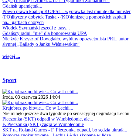
Czytaj historię u źródła. 45 lat "Tygodnika Solidarność"
Gdańsk upamiętnił...
Prawo prawa koalicji KO/PSL - wyprawka last minute dla minister
(PO)lityczny dobytek Tuska - (KO)lonizacja pomorskich szpitali
na... garbach chorych
Włodek Szymański zszedł z trasy...
Gdańscy radni: "nie" dla honorowania UPA
Nie żyje Krzysztof Dowgiałło, wybitny opozycjonista PRL, autor
słynnej „Ballady o Janku Wiśniewskim”
więcej ...
Sport
środa, 03 czerwca 2026 14:04
Krajobraz po bitwie... Co w Lechii...
Nie minęło jeszcze dwa tygodnie po sensacyjnej degradacji Lechii
Pieczonka (SKT) odpadł w Wimbledonie, ale...
F. Pieczonka (SKT) zagra w Wimbledonie
SKT na Roland Garros - F. Pieczonka odpadł, bo sędzia ukradł...
Pomorze znokautowane - Lechia i Arka skopane w lidze