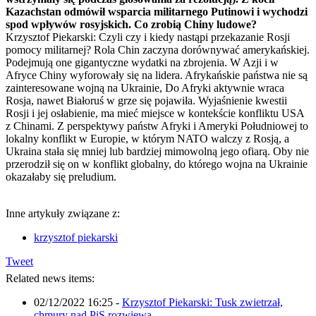
Kazachstan odmówił wsparcia militarnego Putinowi i wychodzi
spod wpływów rosyjskich. Co zrobią Chiny ludowe?
Krzysztof Piekarski: Czyli czy i kiedy nastąpi przekazanie Rosji
pomocy militarnej? Rola Chin zaczyna dorównywać amerykańskiej.
Podejmują one gigantyczne wydatki na zbrojenia. W Azji i w
Afryce Chiny wyforowały się na lidera. Afrykańskie państwa nie są
zainteresowane wojną na Ukrainie, Do Afryki aktywnie wraca
Rosja, nawet Białoruś w grze się pojawiła. Wyjaśnienie kwestii
Rosji i jej osłabienie, ma mieć miejsce w kontekście konfliktu USA
z Chinami. Z perspektywy państw Afryki i Ameryki Południowej to
lokalny konflikt w Europie, w którym NATO walczy z Rosją, a
Ukraina stała się mniej lub bardziej mimowolną jego ofiarą. Oby nie
przerodził się on w konflikt globalny, do którego wojna na Ukrainie
okazałaby się preludium.
Inne artykuły związane z:
krzysztof piekarski
Tweet
Related news items:
02/12/2022 16:25
-
Krzysztof Piekarski: Tusk zwietrzał,
chmury nad PiS rozwiewa...