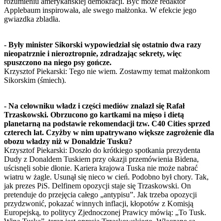
rozumieniu amerykańskiej demokracji. Być może redaktor
Applebaum inspirowała, ale swego małżonka. W efekcie jego
gwiazdka zbladła.
- Były minister Sikorski wypowiedział się ostatnio dwa razy
nieopatrznie i nieroztropnie, zdradzając sekrety, więc
spuszczono na niego psy gończe.
Krzysztof Piekarski: Tego nie wiem. Zostawmy temat małżonkom
Sikorskim (śmiech).
- Na celowniku władz i części mediów znalazł się Rafał
Trzaskowski. Obrzucono go kartkami na mięso i dietą
planetarną na podstawie rekomendacji tzw. C40 Cities sprzed
czterech lat. Czyżby w nim upatrywano większe zagrożenie dla
obozu władzy niż w Donaldzie Tusku?
Krzysztof Piekarski: Doszło do krótkiego spotkania prezydenta
Dudy z Donaldem Tuskiem przy okazji przemówienia Bidena,
uścisnęli sobie dłonie. Kariera krajowa Tuska nie może nabrać
wiatru w żagle. Usunął się nieco w cień. Podobno był chory. Tak,
jak prezes PiS. Delfinem opozycji staje się Trzaskowski. On
pretenduje do przejęcia całego „antypisu”. Jak trzeba opozycji
przydzwonić, pokazać winnych inflacji, kłopotów z Komisją
Europejską, to politycy Zjednoczonej Prawicy mówią: „To Tusk.