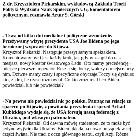
Z dr. Krzysztofem Piekarskim, wykładowcą Zakładu Teorii
Polityki Wydziału Nauk Społecznych UG, komentatorem
politycznym, rozmawia Artur S. Górski
- Trwa od kilku dni medialne i polityczne wzmożenie.
Przeżywamy wizytę prezydenta USA Joe Bidena po jego
heroicznej wyprawie do Kijowa.
Krzysztof Piekarski: Następuje przesyt samym spektaklem.
Komentowany był i jest każdy krok, jak gdyby zstąpił do nas
mesjasz, nowy kreator światowego Ładu. Oto mamy precedencję -
miejsce pierwsze imperator. Reszta się tłoczy, walczy o miejsce przy
nim. Dziwne mamy czasy i specyficzne obyczaje.Toczy się dyskurs:
kto, z kim, ile czasu rozmawiał. Co kto zrozumiał i co Biden
powiedział, lub nie powiedział?
- Na pewno nie powiedział nic po polsku. Patrząc na relacje ze
spaceru po Kijowie, z powitania prezydenta i sprzed Arkad
Kubickiego wydaje się, że USA forsują naszą federację z
Ukrainą, pod własnym patronatem.
Krzysztof Piekarski: Od dawna mówię studentom, że to może być
jedyne wyjście dla Ukrainy. Biden układa na nowo porządek w tej
części świata. Nie traci z oczu głównego teatru, czyli Azji. Różne