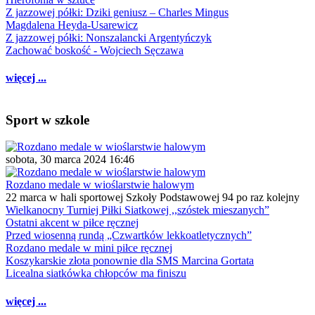
Z jazzowej półki: Dziki geniusz – Charles Mingus
Magdalena Heyda-Usarewicz
Z jazzowej półki: Nonszalancki Argentyńczyk
Zachować boskość - Wojciech Sęczawa
więcej ...
Sport w szkole
sobota, 30 marca 2024 16:46
Rozdano medale w wioślarstwie halowym
22 marca w hali sportowej Szkoły Podstawowej 94 po raz kolejny
Wielkanocny Turniej Piłki Siatkowej ,,szóstek mieszanych”
Ostatni akcent w piłce ręcznej
Przed wiosenną rundą „Czwartków lekkoatletycznych”
Rozdano medale w mini piłce ręcznej
Koszykarskie złota ponownie dla SMS Marcina Gortata
Licealna siatkówka chłopców ma finiszu
więcej ...