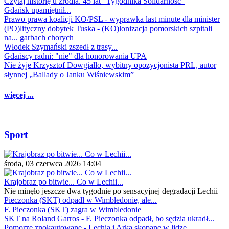
Czytaj historię u źródła. 45 lat "Tygodnika Solidarność"
Gdańsk upamiętnił...
Prawo prawa koalicji KO/PSL - wyprawka last minute dla minister
(PO)lityczny dobytek Tuska - (KO)lonizacja pomorskich szpitali
na... garbach chorych
Włodek Szymański zszedł z trasy...
Gdańscy radni: "nie" dla honorowania UPA
Nie żyje Krzysztof Dowgiałło, wybitny opozycjonista PRL, autor
słynnej „Ballady o Janku Wiśniewskim”
więcej ...
Sport
środa, 03 czerwca 2026 14:04
Krajobraz po bitwie... Co w Lechii...
Nie minęło jeszcze dwa tygodnie po sensacyjnej degradacji Lechii
Pieczonka (SKT) odpadł w Wimbledonie, ale...
F. Pieczonka (SKT) zagra w Wimbledonie
SKT na Roland Garros - F. Pieczonka odpadł, bo sędzia ukradł...
Pomorze znokautowane - Lechia i Arka skopane w lidze