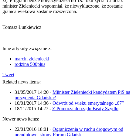
zł). Program będzie dotyczył dzieci do 18. roku życia. Chociaż
minister Zieleniecki wspomniał, że niewykluczone, że zostanie
granica wiekowa zostanie rozszerzona.
Tomasz Łunkiewicz
Inne artykuły związane z:
marcin zieleniecki
rodzina 500plus
Tweet
Related news items:
31/05/2017 14:20
-
Miinister Zieleniecki kandydatem PiS na
prezydenta Gdańska?
10/01/2017 14:36
-
Odwrót od wieku emerytalnego „67”
18/11/2015 14:27
-
Z Pomorza do rządu Beaty Szydło
Newer news items:
22/01/2016 18:01
-
Ograniczenia w ruchu drogowym od
południowej strony Forum Gdańsk