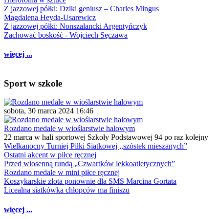
Z jazzowej półki: Dziki geniusz – Charles Mingus
Magdalena Heyda-Usarewicz
Z jazzowej półki: Nonszalancki Argentyńczyk
Zachować boskość - Wojciech Sęczawa
więcej ...
Sport w szkole
sobota, 30 marca 2024 16:46
Rozdano medale w wioślarstwie halowym
22 marca w hali sportowej Szkoły Podstawowej 94 po raz kolejny
Wielkanocny Turniej Piłki Siatkowej ,,szóstek mieszanych”
Ostatni akcent w piłce ręcznej
Przed wiosenną rundą „Czwartków lekkoatletycznych”
Rozdano medale w mini piłce ręcznej
Koszykarskie złota ponownie dla SMS Marcina Gortata
Licealna siatkówka chłopców ma finiszu
więcej ...