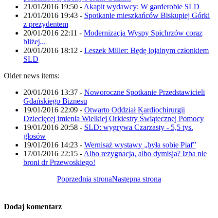
21/01/2016 19:50
-
Akapit wydawcy: W garderobie SLD
21/01/2016 19:43
-
Spotkanie mieszkańców Biskupiej Górki
z prezydentem
20/01/2016 22:11
-
Modernizacja Wyspy Spichrzów coraz
bliżej...
20/01/2016 18:12
-
Leszek Miller: Będę lojalnym członkiem
SLD
Older news items:
20/01/2016 13:37
-
Noworoczne Spotkanie Przedstawicieli
Gdańskiego Biznesu
19/01/2016 22:09
-
Otwarto Oddział Kardiochirurgii
Dziecięcej imienia Wielkiej Orkiestry Świątecznej Pomocy
19/01/2016 20:58
-
SLD: wygrywa Czarzasty - 5,5 tys.
głosów
19/01/2016 14:23
-
Wernisaż wystawy „była sobie Piaf”
17/01/2016 22:15
-
Albo rezygnacja, albo dymisja? Izba nie
broni dr Przewoskiego!
Poprzednia strona
Następna strona
Dodaj komentarz