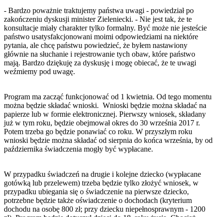
- Bardzo poważnie traktujemy państwa uwagi - powiedział po
zakończeniu dyskusji minister Zieleniecki. - Nie jest tak, że te
konsultacje miały charakter tylko formalny. Być może nie jesteście
państwo usatysfakcjonowani moimi odpowiedziami na niektóre
pytania, ale chcę państwu powiedzieć, że byłem nastawiony
głównie na słuchanie i rejestrowanie tych obaw, które państwo
mają. Bardzo dziękuję za dyskusję i mogę obiecać, że te uwagi
weźmiemy pod uwagę.
Program ma zacząć funkcjonować od 1 kwietnia. Od tego momentu
można będzie składać wnioski. Wnioski będzie można składać na
papierze lub w formie elektronicznej. Pierwszy wniosek, składany
już w tym roku, będzie obejmował okres do 30 września 2017 r.
Potem trzeba go będzie ponawiać co roku. W przyszłym roku
wnioski będzie można składać od sierpnia do końca września, by od
października świadczenia mogły być wypłacane.
W przypadku świadczeń na drugie i kolejne dziecko (wypłacane
gotówką lub przelewem) trzeba będzie tylko złożyć wniosek, w
przypadku ubiegania się o świadczenie na pierwsze dziecko,
potrzebne będzie także oświadczenie o dochodach (kryterium
dochodu na osobę 800 zł; przy dziecku niepełnosprawnym - 1200