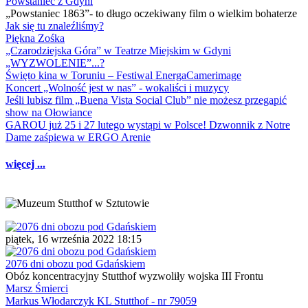
Powstaniec z Gdyni
„Powstaniec 1863”- to długo oczekiwany film o wielkim bohaterze
Jak się tu znaleźliśmy?
Piękna Zośka
„Czarodziejska Góra” w Teatrze Miejskim w Gdyni
„WYZWOLENIE”...?
Święto kina w Toruniu – Festiwal EnergaCamerimage
Koncert „Wolność jest w nas” - wokaliści i muzycy
Jeśli lubisz film „Buena Vista Social Club” nie możesz przegapić
show na Ołowiance
GAROU już 25 i 27 lutego wystąpi w Polsce! Dzwonnik z Notre
Dame zaśpiewa w ERGO Arenie
więcej ...
piątek, 16 września 2022 18:15
2076 dni obozu pod Gdańskiem
Obóz koncentracyjny Stutthof wyzwoliły wojska III Frontu
Marsz Śmierci
Markus Włodarczyk KL Stutthof - nr 79059