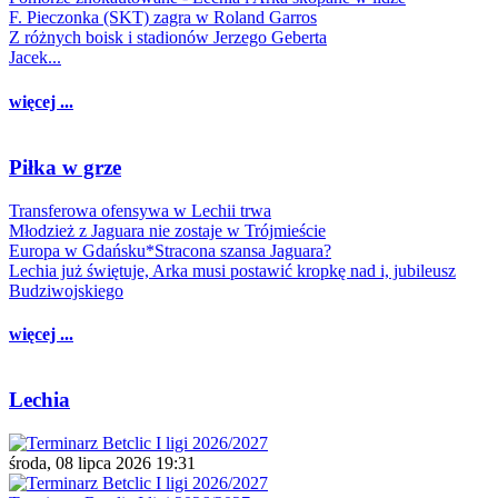
F. Pieczonka (SKT) zagra w Roland Garros
Z różnych boisk i stadionów Jerzego Geberta
Jacek...
więcej ...
Piłka w grze
Transferowa ofensywa w Lechii trwa
Młodzież z Jaguara nie zostaje w Trójmieście
Europa w Gdańsku*Stracona szansa Jaguara?
Lechia już świętuje, Arka musi postawić kropkę nad i, jubileusz
Budziwojskiego
więcej ...
Lechia
środa, 08 lipca 2026 19:31