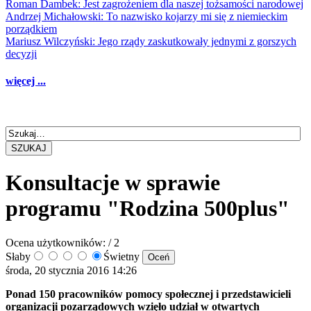
Roman Dambek: Jest zagrożeniem dla naszej tożsamości narodowej
Andrzej Michałowski: To nazwisko kojarzy mi się z niemieckim
porządkiem
Mariusz Wilczyński: Jego rządy zaskutkowały jednymi z gorszych
decyzji
więcej ...
SZUKAJ
Konsultacje w sprawie
programu "Rodzina 500plus"
Ocena użytkowników:
/ 2
Słaby
Świetny
środa, 20 stycznia 2016 14:26
Ponad 150 pracowników pomocy społecznej i przedstawicieli
organizacji pozarządowych wzięło udział w otwartych