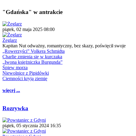
"Gdańska" w antrakcie
piątek, 02 maja 2025 08:00
Żeglarz
Kapitan Nut odważny, romantyczny, bez skazy, poświęcił swoje
„Rowerzyści” Volkera Schmidta
Charlie zmienia się w kurczaka
„Iwona księżniczka Burgunda”
Śpiew morza
Niewolnice z Pipidówki
Ciemności kryją ziemię
więcej ...
Rozrywka
piątek, 05 stycznia 2024 16:35