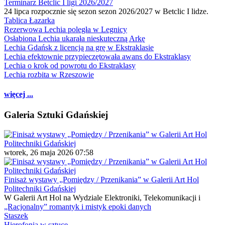
Terminarz Betclic I ligi 2026/2027
24 lipca rozpocznie się sezon sezon 2026/2027 w Betclic I lidze.
Tablica Łazarka
Rezerwowa Lechia poległa w Legnicy
Osłabiona Lechia ukarała nieskuteczną Arkę
Lechia Gdańsk z licencją na grę w Ekstraklasie
Lechia efektownie przypieczętowała awans do Ekstraklasy
Lechia o krok od powrotu do Ekstraklasy
Lechia rozbita w Rzeszowie
więcej ...
Galeria Sztuki Gdańskiej
wtorek, 26 maja 2026 07:58
Finisaż wystawy „Pomiędzy / Przenikania” w Galerii Art Hol
Politechniki Gdańskiej
W Galerii Art Hol na Wydziale Elektroniki, Telekomunikacji i
„Racjonalny” romantyk i mistyk epoki danych
Staszek
Hierofonia w sztuce