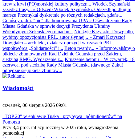
krew z krwi (PO)morskiej kultury polityczn...
Włodek Szymański
zszedł z trasy...
»
Odszedł Włodek Szymański. Odszedł po długim
marszu.Przemykał dyskretnie po różnych redakcjach, gdańs...
Gdańscy radni: "nie" dla honorowania UPA
»
Oświadczenie Rady
Miasta Gdańska w sprawie decyzji Prezydenta Ukrainy
Wołodymyra Zełenskiego o nadan...
Nie żyje Krzysztof Dowgiałło,
wybitny opozycjonista PRL, autor słynnej...
»
Zmarł Krzysztof
Dowgiałło – architekt, działacz opozycji w czasach PRL,
współtwórca „Solidarności” i...
Beton twardy...
»
Informowaliśmy o
pikiecie zbuntowanych Rad Dzielnic Gdańska przed Żakiem,
siedzibą RMG. Wydarzenie z...
Kruszenie betonu
»
W czwartek, 18
czerwca, pod siedzibą Rady Miasta Gdańska (dawnego Żaku)
odbędzie się pikieta zbuntow...
Wiadomości
czwartek, 06 sierpnia 2026 09:01
"TOP 20" w enklawie Tuska - przybywa "półmilionerów" na
Pomorzu
Przy 3,4 proc. inflacji rocznej w 2025 roku, wynagrodzenia
pomorskiej