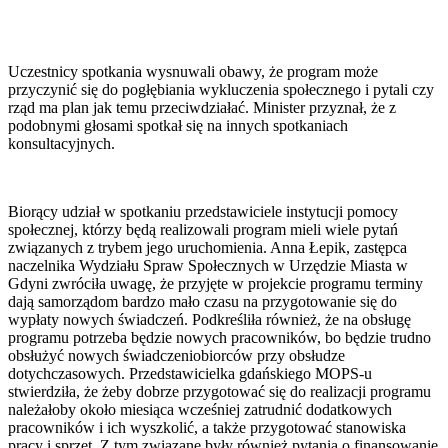
Uczestnicy spotkania wysnuwali obawy, że program może
przyczynić się do pogłębiania wykluczenia społecznego i pytali czy
rząd ma plan jak temu przeciwdziałać. Minister przyznał, że z
podobnymi głosami spotkał się na innych spotkaniach
konsultacyjnych.
Biorący udział w spotkaniu przedstawiciele instytucji pomocy
społecznej, którzy będą realizowali program mieli wiele pytań
związanych z trybem jego uruchomienia. Anna Łepik, zastępca
naczelnika Wydziału Spraw Społecznych w Urzędzie Miasta w
Gdyni zwróciła uwagę, że przyjęte w projekcie programu terminy
dają samorządom bardzo mało czasu na przygotowanie się do
wypłaty nowych świadczeń. Podkreśliła również, że na obsługę
programu potrzeba będzie nowych pracowników, bo będzie trudno
obsłużyć nowych świadczeniobiorców przy obsłudze
dotychczasowych. Przedstawicielka gdańskiego MOPS-u
stwierdziła, że żeby dobrze przygotować się do realizacji programu
należałoby około miesiąca wcześniej zatrudnić dodatkowych
pracowników i ich wyszkolić, a także przygotować stanowiska
pracy i sprzęt. Z tym związane były również pytania o finansowanie