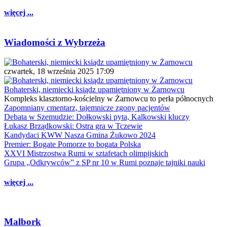
więcej ...
Wiadomości z Wybrzeża
czwartek, 18 września 2025 17:09
Bohaterski, niemiecki ksiądz upamiętniony w Żarnowcu
Kompleks klasztorno-kościelny w Żarnowcu to perła północnych
Zapomniany cmentarz, tajemnicze zgony pacjentów
Debata w Szemudzie: Dołkowski pyta, Kalkowski kluczy
Łukasz Brządkowski: Ostra gra w Tczewie
Kandydaci KWW Nasza Gmina Żukowo 2024
Premier: Bogate Pomorze to bogata Polska
XXVI Mistrzostwa Rumi w sztafetach olimpijskich
Grupa „Odkrywców” z SP nr 10 w Rumi poznaje tajniki nauki
więcej ...
Malbork