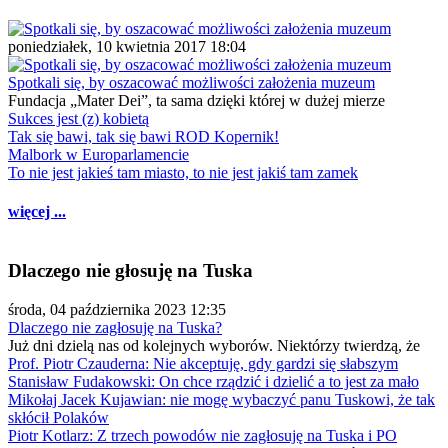
poniedziałek, 10 kwietnia 2017 18:04
Spotkali się, by oszacować możliwości założenia muzeum
Fundacja „Mater Dei”, ta sama dzięki której w dużej mierze
Sukces jest (z) kobietą
Tak się bawi, tak się bawi ROD Kopernik!
Malbork w Europarlamencie
To nie jest jakieś tam miasto, to nie jest jakiś tam zamek
więcej ...
Dlaczego nie głosuję na Tuska
środa, 04 października 2023 12:35
Dlaczego nie zagłosuję na Tuska?
Już dni dzielą nas od kolejnych wyborów. Niektórzy twierdzą, że
Prof. Piotr Czauderna: Nie akceptuję, gdy gardzi się słabszym
Stanisław Fudakowski: On chce rządzić i dzielić a to jest za mało
Mikołaj Jacek Kujawian: nie mogę wybaczyć panu Tuskowi, że tak
skłócił Polaków
Piotr Kotlarz: Z trzech powodów nie zagłosuję na Tuska i PO