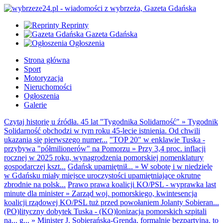
Reprinty
Gazeta Gdańska
Ogłoszenia
Strona główna
Sport
Motoryzacja
Nieruchomości
Ogłoszenia
Galerie
Czytaj historię u źródła. 45 lat "Tygodnika Solidarność"
»
Tygodnik
Solidarność obchodzi w tym roku 45-lecie istnienia. Od chwili
ukazania się pierwszego numer...
"TOP 20" w enklawie Tuska -
przybywa "półmilionerów" na Pomorzu
»
Przy 3,4 proc. inflacji
rocznej w 2025 roku, wynagrodzenia pomorskiej nomenklatury
gospodarczej kszt...
Gdańsk upamiętnił...
»
W sobotę i w niedzielę
w Gdańsku miały miejsce uroczystości upamiętniające okrutne
zbrodnie na polsk...
Prawo prawa koalicji KO/PSL - wyprawka last
minute dla minister
»
Zarząd woj. pomorskiego, kwintesencja
koalicji rządowej KO/PSL tuż przed powołaniem Jolanty Sobieran...
(PO)lityczny dobytek Tuska - (KO)lonizacja pomorskich szpitali
na... g...
»
Minister J. Sobierańska-Grenda, formalnie bezpartyjna, to