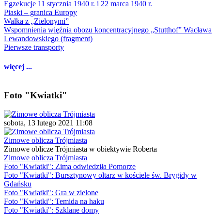
Egzekucje 11 stycznia 1940 r. i 22 marca 1940 r.
Piaski – granica Europy
Walka z „Zielonymi”
Wspomnienia więźnia obozu koncentracyjnego „Stutthof” Wacława
Lewandowskiego (fragment)
Pierwsze transporty
więcej ...
Foto "Kwiatki"
sobota, 13 lutego 2021 11:08
Zimowe oblicza Trójmiasta
Zimowe oblicze Trójmiasta w obiektywie Roberta
Zimowe oblicza Trójmiasta
Foto "Kwiatki": Zima odwiedziła Pomorze
Foto "Kwiatki": Bursztynowy ołtarz w kościele św. Brygidy w
Gdańsku
Foto "Kwiatki": Gra w zielone
Foto "Kwiatki": Temida na haku
Foto "Kwiatki": Szklane domy