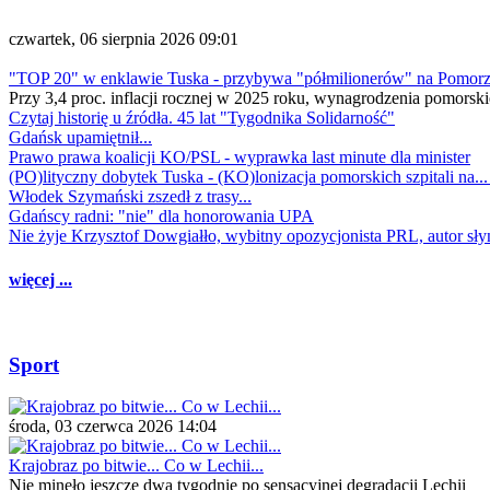
czwartek, 06 sierpnia 2026 09:01
"TOP 20" w enklawie Tuska - przybywa "półmilionerów" na Pomor
Przy 3,4 proc. inflacji rocznej w 2025 roku, wynagrodzenia pomorski
Czytaj historię u źródła. 45 lat "Tygodnika Solidarność"
Gdańsk upamiętnił...
Prawo prawa koalicji KO/PSL - wyprawka last minute dla minister
(PO)lityczny dobytek Tuska - (KO)lonizacja pomorskich szpitali na..
Włodek Szymański zszedł z trasy...
Gdańscy radni: "nie" dla honorowania UPA
Nie żyje Krzysztof Dowgiałło, wybitny opozycjonista PRL, autor sł
więcej ...
Sport
środa, 03 czerwca 2026 14:04
Krajobraz po bitwie... Co w Lechii...
Nie minęło jeszcze dwa tygodnie po sensacyjnej degradacji Lechii