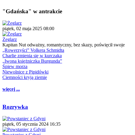
"Gdańska" w antrakcie
piątek, 02 maja 2025 08:00
Żeglarz
Kapitan Nut odważny, romantyczny, bez skazy, poświęcił swoje
„Rowerzyści” Volkera Schmidta
Charlie zmienia się w kurczaka
„Iwona księżniczka Burgunda”
Śpiew morza
Niewolnice z Pipidówki
Ciemności kryją ziemię
więcej ...
Rozrywka
piątek, 05 stycznia 2024 16:35
Powstaniec z Gdyni