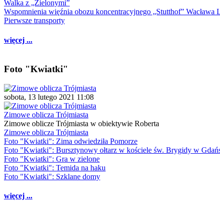
Walka z „Zielonymi”
Wspomnienia więźnia obozu koncentracyjnego „Stutthof” Wacława 
Pierwsze transporty
więcej ...
Foto "Kwiatki"
sobota, 13 lutego 2021 11:08
Zimowe oblicza Trójmiasta
Zimowe oblicze Trójmiasta w obiektywie Roberta
Zimowe oblicza Trójmiasta
Foto "Kwiatki": Zima odwiedziła Pomorze
Foto "Kwiatki": Bursztynowy ołtarz w kościele św. Brygidy w Gdań
Foto "Kwiatki": Gra w zielone
Foto "Kwiatki": Temida na haku
Foto "Kwiatki": Szklane domy
więcej ...