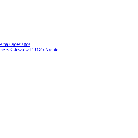
how na Ołowiance
Dame zaśpiewa w ERGO Arenie