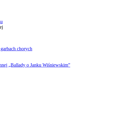
zu
ej
. garbach chorych
ynnej „Ballady o Janku Wiśniewskim”