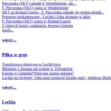
Pieczonka (SKT) odpadł w Wimbledonie, ale...
F. Pieczonka (SKT) zagra w Wimbledonie
SKT na Roland Garros - F. Pieczonka odpadł, bo sędzia ukradł...
Pomorze znokautowane - Lechia i Arka skopane w lidze
F. Pieczonka (SKT) zagra w Roland Garros
Z różnych boisk i stadionów Jerzego Geberta
Jacek...
więcej ...
Piłka w grze
Transferowa ofensywa w Lechii trwa
Młodzież z Jaguara nie zostaje w Trójmieście
Europa w Gdańsku*Stracona szansa Jaguara?
Lechia już świętuje, Arka musi postawić kropkę nad i, jubileusz Bud
więcej ...
Lechia