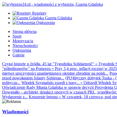
Reprinty
Gazeta Gdańska
Ogłoszenia
Strona główna
Sport
Motoryzacja
Nieruchomości
Ogłoszenia
Galerie
Czytaj historię u źródła. 45 lat "Tygodnika Solidarność"
»
Tygodnik S
"półmilionerów" na Pomorzu
»
Przy 3,4 proc. inflacji rocznej w 20
miejsce uroczystości upamiętniające okrutne zbrodnie na polsk...
Praw
przed powołaniem Jolanty Sobieran...
(PO)lityczny dobytek Tuska - (K
polityczn...
Włodek Szymański zszedł z trasy...
»
Odszedł Włodek Szy
Oświadczenie Rady Miasta Gdańska w sprawie decyzji Prezydenta U
Dowgiałło – architekt, działacz opozycji w czasach PRL, współtwórca 
Wydarzenie z...
Kruszenie betonu
»
W czwartek, 18 czerwca, pod sie
Wiadomości