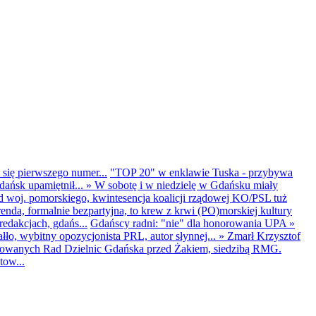
 się pierwszego numer...
"TOP 20" w enklawie Tuska - przybywa
dańsk upamiętnił...
»
W sobotę i w niedzielę w Gdańsku miały
d woj. pomorskiego, kwintesencja koalicji rządowej KO/PSL tuż
renda, formalnie bezpartyjna, to krew z krwi (PO)morskiej kultury
edakcjach, gdańs...
Gdańscy radni: "nie" dla honorowania UPA
»
ło, wybitny opozycjonista PRL, autor słynnej...
»
Zmarł Krzysztof
ntowanych Rad Dzielnic Gdańska przed Żakiem, siedzibą RMG.
tow...