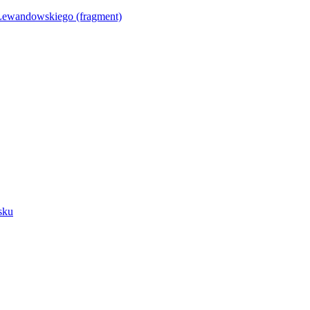
Lewandowskiego (fragment)
sku