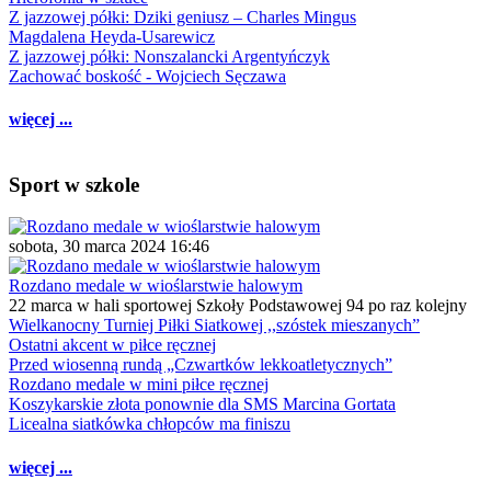
Z jazzowej półki: Dziki geniusz – Charles Mingus
Magdalena Heyda-Usarewicz
Z jazzowej półki: Nonszalancki Argentyńczyk
Zachować boskość - Wojciech Sęczawa
więcej ...
Sport w szkole
sobota, 30 marca 2024 16:46
Rozdano medale w wioślarstwie halowym
22 marca w hali sportowej Szkoły Podstawowej 94 po raz kolejny
Wielkanocny Turniej Piłki Siatkowej ,,szóstek mieszanych”
Ostatni akcent w piłce ręcznej
Przed wiosenną rundą „Czwartków lekkoatletycznych”
Rozdano medale w mini piłce ręcznej
Koszykarskie złota ponownie dla SMS Marcina Gortata
Licealna siatkówka chłopców ma finiszu
więcej ...