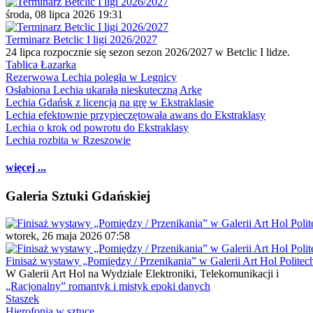
środa, 08 lipca 2026 19:31
Terminarz Betclic I ligi 2026/2027
24 lipca rozpocznie się sezon sezon 2026/2027 w Betclic I lidze.
Tablica Łazarka
Rezerwowa Lechia poległa w Legnicy
Osłabiona Lechia ukarała nieskuteczną Arkę
Lechia Gdańsk z licencją na grę w Ekstraklasie
Lechia efektownie przypieczętowała awans do Ekstraklasy
Lechia o krok od powrotu do Ekstraklasy
Lechia rozbita w Rzeszowie
więcej ...
Galeria Sztuki Gdańskiej
wtorek, 26 maja 2026 07:58
Finisaż wystawy „Pomiędzy / Przenikania” w Galerii Art Hol Politec
W Galerii Art Hol na Wydziale Elektroniki, Telekomunikacji i
„Racjonalny” romantyk i mistyk epoki danych
Staszek
Hierofonia w sztuce