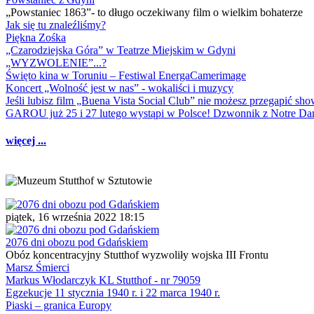
„Powstaniec 1863”- to długo oczekiwany film o wielkim bohaterze
Jak się tu znaleźliśmy?
Piękna Zośka
„Czarodziejska Góra” w Teatrze Miejskim w Gdyni
„WYZWOLENIE”...?
Święto kina w Toruniu – Festiwal EnergaCamerimage
Koncert „Wolność jest w nas” - wokaliści i muzycy
Jeśli lubisz film „Buena Vista Social Club” nie możesz przegapić s
GAROU już 25 i 27 lutego wystąpi w Polsce! Dzwonnik z Notre 
więcej ...
piątek, 16 września 2022 18:15
2076 dni obozu pod Gdańskiem
Obóz koncentracyjny Stutthof wyzwoliły wojska III Frontu
Marsz Śmierci
Markus Włodarczyk KL Stutthof - nr 79059
Egzekucje 11 stycznia 1940 r. i 22 marca 1940 r.
Piaski – granica Europy