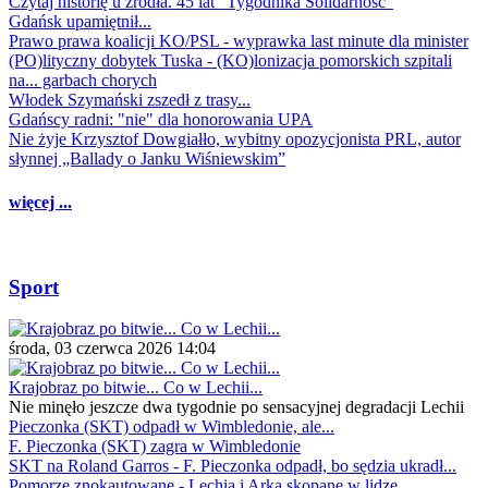
Czytaj historię u źródła. 45 lat "Tygodnika Solidarność"
Gdańsk upamiętnił...
Prawo prawa koalicji KO/PSL - wyprawka last minute dla minister
(PO)lityczny dobytek Tuska - (KO)lonizacja pomorskich szpitali
na... garbach chorych
Włodek Szymański zszedł z trasy...
Gdańscy radni: "nie" dla honorowania UPA
Nie żyje Krzysztof Dowgiałło, wybitny opozycjonista PRL, autor
słynnej „Ballady o Janku Wiśniewskim”
więcej ...
Sport
środa, 03 czerwca 2026 14:04
Krajobraz po bitwie... Co w Lechii...
Nie minęło jeszcze dwa tygodnie po sensacyjnej degradacji Lechii
Pieczonka (SKT) odpadł w Wimbledonie, ale...
F. Pieczonka (SKT) zagra w Wimbledonie
SKT na Roland Garros - F. Pieczonka odpadł, bo sędzia ukradł...
Pomorze znokautowane - Lechia i Arka skopane w lidze