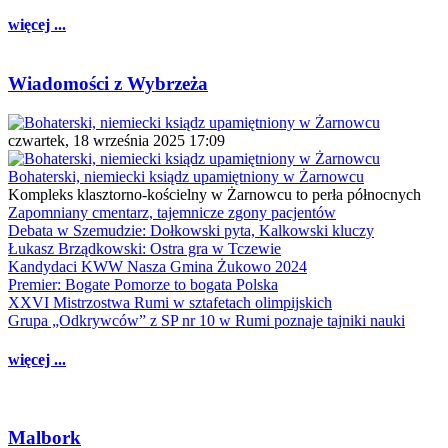
więcej ...
Wiadomości z Wybrzeża
czwartek, 18 września 2025 17:09
Bohaterski, niemiecki ksiądz upamiętniony w Żarnowcu
Kompleks klasztorno-kościelny w Żarnowcu to perła północnych
Zapomniany cmentarz, tajemnicze zgony pacjentów
Debata w Szemudzie: Dołkowski pyta, Kalkowski kluczy
Łukasz Brządkowski: Ostra gra w Tczewie
Kandydaci KWW Nasza Gmina Żukowo 2024
Premier: Bogate Pomorze to bogata Polska
XXVI Mistrzostwa Rumi w sztafetach olimpijskich
Grupa „Odkrywców” z SP nr 10 w Rumi poznaje tajniki nauki
więcej ...
Malbork