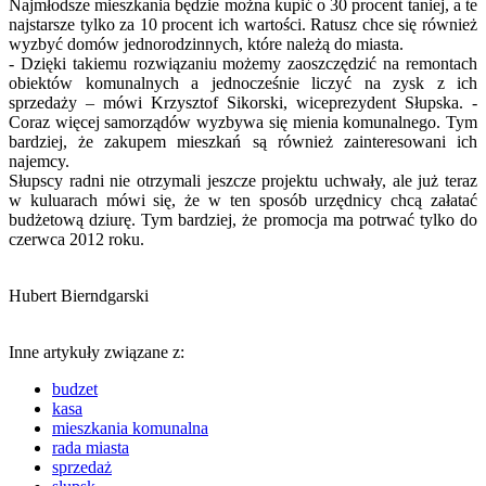
Najmłodsze mieszkania będzie można kupić o 30 procent taniej, a te
najstarsze tylko za 10 procent ich wartości. Ratusz chce się również
wyzbyć domów jednorodzinnych, które należą do miasta.
- Dzięki takiemu rozwiązaniu możemy zaoszczędzić na remontach
obiektów komunalnych a jednocześnie liczyć na zysk z ich
sprzedaży – mówi Krzysztof Sikorski, wiceprezydent Słupska. -
Coraz więcej samorządów wyzbywa się mienia komunalnego. Tym
bardziej, że zakupem mieszkań są również zainteresowani ich
najemcy.
Słupscy radni nie otrzymali jeszcze projektu uchwały, ale już teraz
w kuluarach mówi się, że w ten sposób urzędnicy chcą załatać
budżetową dziurę. Tym bardziej, że promocja ma potrwać tylko do
czerwca 2012 roku.
Hubert Bierndgarski
Inne artykuły związane z:
budzet
kasa
mieszkania komunalna
rada miasta
sprzedaż