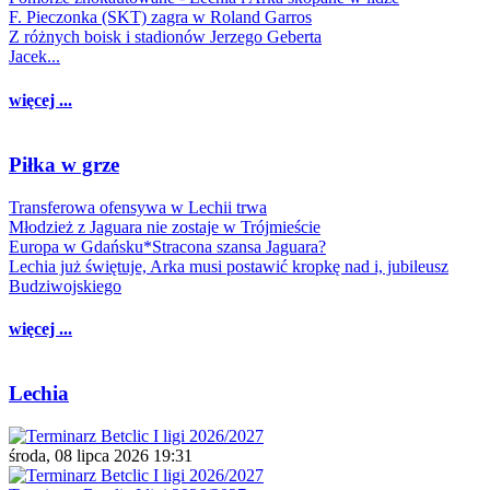
F. Pieczonka (SKT) zagra w Roland Garros
Z różnych boisk i stadionów Jerzego Geberta
Jacek...
więcej ...
Piłka w grze
Transferowa ofensywa w Lechii trwa
Młodzież z Jaguara nie zostaje w Trójmieście
Europa w Gdańsku*Stracona szansa Jaguara?
Lechia już świętuje, Arka musi postawić kropkę nad i, jubileusz
Budziwojskiego
więcej ...
Lechia
środa, 08 lipca 2026 19:31