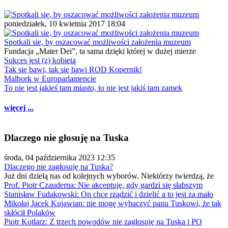
poniedziałek, 10 kwietnia 2017 18:04
Spotkali się, by oszacować możliwości założenia muzeum
Fundacja „Mater Dei”, ta sama dzięki której w dużej mierze
Sukces jest (z) kobietą
Tak się bawi, tak się bawi ROD Kopernik!
Malbork w Europarlamencie
To nie jest jakieś tam miasto, to nie jest jakiś tam zamek
więcej ...
Dlaczego nie głosuję na Tuska
środa, 04 października 2023 12:35
Dlaczego nie zagłosuję na Tuska?
Już dni dzielą nas od kolejnych wyborów. Niektórzy twierdzą, że
Prof. Piotr Czauderna: Nie akceptuję, gdy gardzi się słabszym
Stanisław Fudakowski: On chce rządzić i dzielić a to jest za mało
Mikołaj Jacek Kujawian: nie mogę wybaczyć panu Tuskowi, że tak
skłócił Polaków
Piotr Kotlarz: Z trzech powodów nie zagłosuję na Tuska i PO