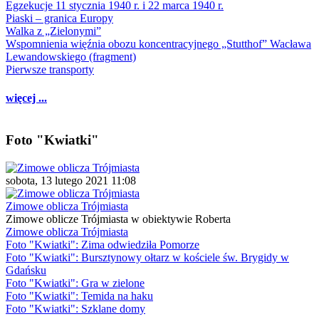
Egzekucje 11 stycznia 1940 r. i 22 marca 1940 r.
Piaski – granica Europy
Walka z „Zielonymi”
Wspomnienia więźnia obozu koncentracyjnego „Stutthof” Wacława
Lewandowskiego (fragment)
Pierwsze transporty
więcej ...
Foto "Kwiatki"
sobota, 13 lutego 2021 11:08
Zimowe oblicza Trójmiasta
Zimowe oblicze Trójmiasta w obiektywie Roberta
Zimowe oblicza Trójmiasta
Foto "Kwiatki": Zima odwiedziła Pomorze
Foto "Kwiatki": Bursztynowy ołtarz w kościele św. Brygidy w
Gdańsku
Foto "Kwiatki": Gra w zielone
Foto "Kwiatki": Temida na haku
Foto "Kwiatki": Szklane domy