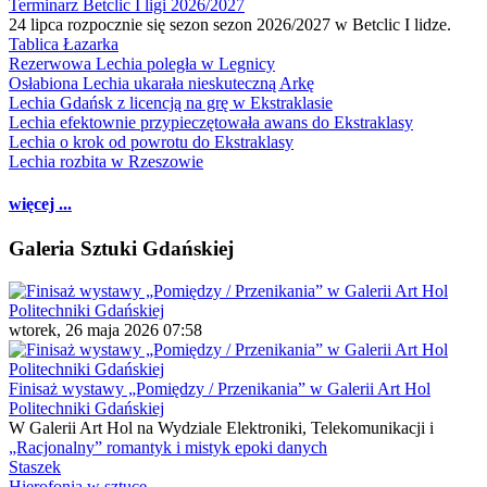
Terminarz Betclic I ligi 2026/2027
24 lipca rozpocznie się sezon sezon 2026/2027 w Betclic I lidze.
Tablica Łazarka
Rezerwowa Lechia poległa w Legnicy
Osłabiona Lechia ukarała nieskuteczną Arkę
Lechia Gdańsk z licencją na grę w Ekstraklasie
Lechia efektownie przypieczętowała awans do Ekstraklasy
Lechia o krok od powrotu do Ekstraklasy
Lechia rozbita w Rzeszowie
więcej ...
Galeria Sztuki Gdańskiej
wtorek, 26 maja 2026 07:58
Finisaż wystawy „Pomiędzy / Przenikania” w Galerii Art Hol
Politechniki Gdańskiej
W Galerii Art Hol na Wydziale Elektroniki, Telekomunikacji i
„Racjonalny” romantyk i mistyk epoki danych
Staszek
Hierofonia w sztuce