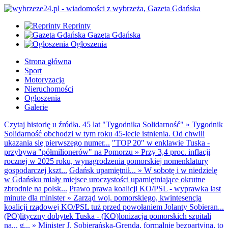
Reprinty
Gazeta Gdańska
Ogłoszenia
Strona główna
Sport
Motoryzacja
Nieruchomości
Ogłoszenia
Galerie
Czytaj historię u źródła. 45 lat "Tygodnika Solidarność"
»
Tygodnik
Solidarność obchodzi w tym roku 45-lecie istnienia. Od chwili
ukazania się pierwszego numer...
"TOP 20" w enklawie Tuska -
przybywa "półmilionerów" na Pomorzu
»
Przy 3,4 proc. inflacji
rocznej w 2025 roku, wynagrodzenia pomorskiej nomenklatury
gospodarczej kszt...
Gdańsk upamiętnił...
»
W sobotę i w niedzielę
w Gdańsku miały miejsce uroczystości upamiętniające okrutne
zbrodnie na polsk...
Prawo prawa koalicji KO/PSL - wyprawka last
minute dla minister
»
Zarząd woj. pomorskiego, kwintesencja
koalicji rządowej KO/PSL tuż przed powołaniem Jolanty Sobieran...
(PO)lityczny dobytek Tuska - (KO)lonizacja pomorskich szpitali
na... g...
»
Minister J. Sobierańska-Grenda, formalnie bezpartyjna, to