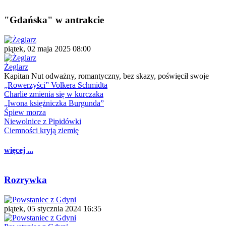
"Gdańska" w antrakcie
piątek, 02 maja 2025 08:00
Żeglarz
Kapitan Nut odważny, romantyczny, bez skazy, poświęcił swoje
„Rowerzyści” Volkera Schmidta
Charlie zmienia się w kurczaka
„Iwona księżniczka Burgunda”
Śpiew morza
Niewolnice z Pipidówki
Ciemności kryją ziemię
więcej ...
Rozrywka
piątek, 05 stycznia 2024 16:35