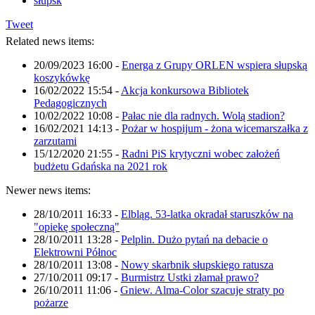
słupsk
Tweet
Related news items:
20/09/2023 16:00
-
Energa z Grupy ORLEN wspiera słupską
koszykówkę
16/02/2022 15:54
-
Akcja konkursowa Bibliotek
Pedagogicznych
10/02/2022 10:08
-
Pałac nie dla radnych. Wolą stadion?
16/02/2021 14:13
-
Pożar w hospijum - żona wicemarszałka z
zarzutami
15/12/2020 21:55
-
Radni PiS krytyczni wobec założeń
budżetu Gdańska na 2021 rok
Newer news items:
28/10/2011 16:33
-
Elbląg. 53-latka okradał staruszków na
"opiekę społeczną"
28/10/2011 13:28
-
Pelplin. Dużo pytań na debacie o
Elektrowni Północ
28/10/2011 13:08
-
Nowy skarbnik słupskiego ratusza
27/10/2011 09:17
-
Burmistrz Ustki złamał prawo?
26/10/2011 11:06
-
Gniew. Alma-Color szacuje straty po
pożarze