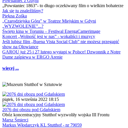
Powstaniec z Gdyni
„Powstaniec 1863”- to długo oczekiwany film o wielkim bohaterze
Jak się tu znaleźliśmy?
Piękna Zośka
„Czarodziejska Góra” w Teatrze Miejskim w Gdyni
„WYZWOLENIE”...?
Święto kina w Toruniu – Festiwal EnergaCamerimage
Koncert „Wolność jest w nas” - wokaliści i muzycy
Jeśli lubisz film „Buena Vista Social Club” nie możesz przegapić
show na Ołowiance
GAROU już 25 i 27 lutego wystąpi w Polsce! Dzwonnik z Notre
Dame zaśpiewa w ERGO Arenie
więcej ...
piątek, 16 września 2022 18:15
2076 dni obozu pod Gdańskiem
Obóz koncentracyjny Stutthof wyzwoliły wojska III Frontu
Marsz Śmierci
Markus Włodarczyk KL Stutthof - nr 79059