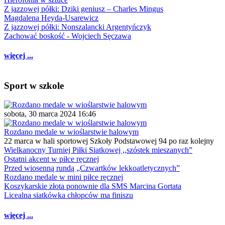
Z jazzowej półki: Dziki geniusz – Charles Mingus
Magdalena Heyda-Usarewicz
Z jazzowej półki: Nonszalancki Argentyńczyk
Zachować boskość - Wojciech Sęczawa
więcej ...
Sport w szkole
sobota, 30 marca 2024 16:46
Rozdano medale w wioślarstwie halowym
22 marca w hali sportowej Szkoły Podstawowej 94 po raz kolejny
Wielkanocny Turniej Piłki Siatkowej ,,szóstek mieszanych”
Ostatni akcent w piłce ręcznej
Przed wiosenną rundą „Czwartków lekkoatletycznych”
Rozdano medale w mini piłce ręcznej
Koszykarskie złota ponownie dla SMS Marcina Gortata
Licealna siatkówka chłopców ma finiszu
więcej ...