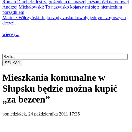
Roman Dambek: Jest zagrożeniem dla naszej tożsamości narodowej
Andrzej Michałowski: To nazwisko kojarzy mi się z niemieckim
porządkiem
Mariusz Wilczyński: Jego rządy zaskutkowały jednymi z gorszych
decyzji
więcej ...
SZUKAJ
Mieszkania komunalne w
Słupsku będzie można kupić
„za bezcen”
poniedziałek, 24 października 2011 17:35