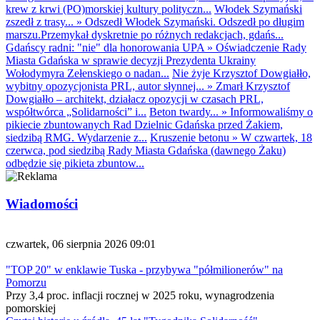
krew z krwi (PO)morskiej kultury polityczn...
Włodek Szymański
zszedł z trasy...
»
Odszedł Włodek Szymański. Odszedł po długim
marszu.Przemykał dyskretnie po różnych redakcjach, gdańs...
Gdańscy radni: "nie" dla honorowania UPA
»
Oświadczenie Rady
Miasta Gdańska w sprawie decyzji Prezydenta Ukrainy
Wołodymyra Zełenskiego o nadan...
Nie żyje Krzysztof Dowgiałło,
wybitny opozycjonista PRL, autor słynnej...
»
Zmarł Krzysztof
Dowgiałło – architekt, działacz opozycji w czasach PRL,
współtwórca „Solidarności” i...
Beton twardy...
»
Informowaliśmy o
pikiecie zbuntowanych Rad Dzielnic Gdańska przed Żakiem,
siedzibą RMG. Wydarzenie z...
Kruszenie betonu
»
W czwartek, 18
czerwca, pod siedzibą Rady Miasta Gdańska (dawnego Żaku)
odbędzie się pikieta zbuntow...
Wiadomości
czwartek, 06 sierpnia 2026 09:01
"TOP 20" w enklawie Tuska - przybywa "półmilionerów" na
Pomorzu
Przy 3,4 proc. inflacji rocznej w 2025 roku, wynagrodzenia
pomorskiej