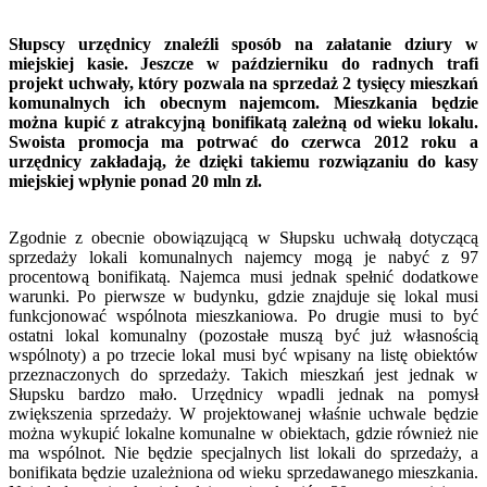
Słupscy urzędnicy znaleźli sposób na załatanie dziury w
miejskiej kasie. Jeszcze w październiku do radnych trafi
projekt uchwały, który pozwala na sprzedaż 2 tysięcy mieszkań
komunalnych ich obecnym najemcom. Mieszkania będzie
można kupić z atrakcyjną bonifikatą zależną od wieku lokalu.
Swoista promocja ma potrwać do czerwca 2012 roku a
urzędnicy zakładają, że dzięki takiemu rozwiązaniu do kasy
miejskiej wpłynie ponad 20 mln zł.
Zgodnie z obecnie obowiązującą w Słupsku uchwałą dotyczącą
sprzedaży lokali komunalnych najemcy mogą je nabyć z 97
procentową bonifikatą. Najemca musi jednak spełnić dodatkowe
warunki. Po pierwsze w budynku, gdzie znajduje się lokal musi
funkcjonować wspólnota mieszkaniowa. Po drugie musi to być
ostatni lokal komunalny (pozostałe muszą być już własnością
wspólnoty) a po trzecie lokal musi być wpisany na listę obiektów
przeznaczonych do sprzedaży. Takich mieszkań jest jednak w
Słupsku bardzo mało. Urzędnicy wpadli jednak na pomysł
zwiększenia sprzedaży. W projektowanej właśnie uchwale będzie
można wykupić lokalne komunalne w obiektach, gdzie również nie
ma wspólnot. Nie będzie specjalnych list lokali do sprzedaży, a
bonifikata będzie uzależniona od wieku sprzedawanego mieszkania.