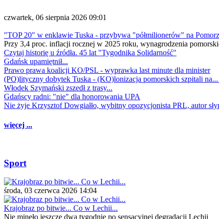
czwartek, 06 sierpnia 2026 09:01
"TOP 20" w enklawie Tuska - przybywa "półmilionerów" na Pomor
Przy 3,4 proc. inflacji rocznej w 2025 roku, wynagrodzenia pomorski
Czytaj historię u źródła. 45 lat "Tygodnika Solidarność"
Gdańsk upamiętnił...
Prawo prawa koalicji KO/PSL - wyprawka last minute dla minister
(PO)lityczny dobytek Tuska - (KO)lonizacja pomorskich szpitali na..
Włodek Szymański zszedł z trasy...
Gdańscy radni: "nie" dla honorowania UPA
Nie żyje Krzysztof Dowgiałło, wybitny opozycjonista PRL, autor sł
więcej ...
Sport
środa, 03 czerwca 2026 14:04
Krajobraz po bitwie... Co w Lechii...
Nie minęło jeszcze dwa tygodnie po sensacyjnej degradacji Lechii