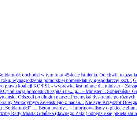
olidarność obchodzi w tym roku 45-lecie istnienia. Od chwili ukazania
25 roku, wynagrodzenia pomorskiej nomenklatury gospodarczej kszt...
G
o prawa koalicji KO/PSL - wyprawka last minute dla minister
»
Zarzą
O)lonizacja pomorskich szpitali na... g...
»
Minister J. Sobierańska-G
mański. Odszedł po długim marszu.Przemykał dyskretnie po różnych r
krainy Wołodymyra Zełenskiego o nadan...
Nie żyje Krzysztof Dowgiał
„Solidarności” i...
Beton twardy...
»
Informowaliśmy o pikiecie zbu
dzibą Rady Miasta Gdańska (dawnego Żaku) odbędzie się pikieta zbun