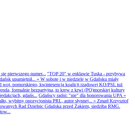
 się pierwszego numer...
"TOP 20" w enklawie Tuska - przybywa
dańsk upamiętnił...
»
W sobotę i w niedzielę w Gdańsku miały
d woj. pomorskiego, kwintesencja koalicji rządowej KO/PSL tuż
renda, formalnie bezpartyjna, to krew z krwi (PO)morskiej kultury
edakcjach, gdańs...
Gdańscy radni: "nie" dla honorowania UPA
»
ło, wybitny opozycjonista PRL, autor słynnej...
»
Zmarł Krzysztof
ntowanych Rad Dzielnic Gdańska przed Żakiem, siedzibą RMG.
tow...