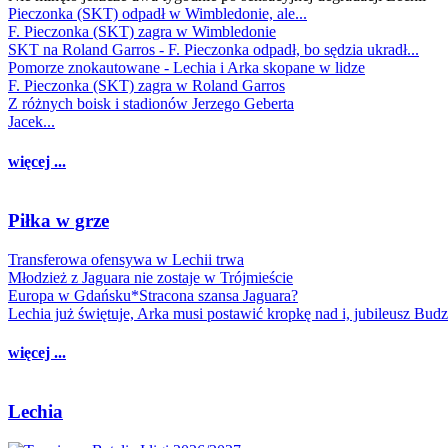
Pieczonka (SKT) odpadł w Wimbledonie, ale...
F. Pieczonka (SKT) zagra w Wimbledonie
SKT na Roland Garros - F. Pieczonka odpadł, bo sędzia ukradł...
Pomorze znokautowane - Lechia i Arka skopane w lidze
F. Pieczonka (SKT) zagra w Roland Garros
Z różnych boisk i stadionów Jerzego Geberta
Jacek...
więcej ...
Piłka w grze
Transferowa ofensywa w Lechii trwa
Młodzież z Jaguara nie zostaje w Trójmieście
Europa w Gdańsku*Stracona szansa Jaguara?
Lechia już świętuje, Arka musi postawić kropkę nad i, jubileusz Bud
więcej ...
Lechia