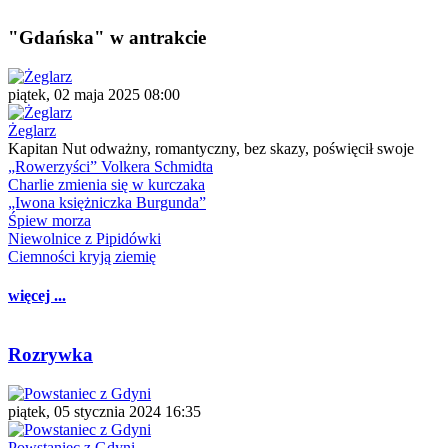
"Gdańska" w antrakcie
piątek, 02 maja 2025 08:00
Żeglarz
Kapitan Nut odważny, romantyczny, bez skazy, poświęcił swoje
„Rowerzyści” Volkera Schmidta
Charlie zmienia się w kurczaka
„Iwona księżniczka Burgunda”
Śpiew morza
Niewolnice z Pipidówki
Ciemności kryją ziemię
więcej ...
Rozrywka
piątek, 05 stycznia 2024 16:35
Powstaniec z Gdyni