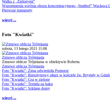
Walka z „Zielonymi”
Wspomnienia więźnia obozu koncentracyjnego „Stutthof” Wacława 
Pierwsze transporty
więcej ...
Foto "Kwiatki"
sobota, 13 lutego 2021 11:08
Zimowe oblicza Trójmiasta
Zimowe oblicze Trójmiasta w obiektywie Roberta
Zimowe oblicza Trójmiasta
Foto "Kwiatki": Zima odwiedziła Pomorze
Foto "Kwiatki": Bursztynowy ołtarz w kościele św. Brygidy w Gdań
Foto "Kwiatki": Gra w zielone
Foto "Kwiatki": Temida na haku
Foto "Kwiatki": Szklane domy
więcej ...