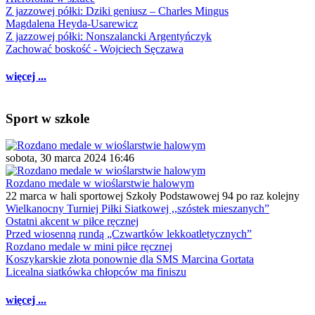
Z jazzowej półki: Dziki geniusz – Charles Mingus
Magdalena Heyda-Usarewicz
Z jazzowej półki: Nonszalancki Argentyńczyk
Zachować boskość - Wojciech Sęczawa
więcej ...
Sport w szkole
sobota, 30 marca 2024 16:46
Rozdano medale w wioślarstwie halowym
22 marca w hali sportowej Szkoły Podstawowej 94 po raz kolejny
Wielkanocny Turniej Piłki Siatkowej ,,szóstek mieszanych”
Ostatni akcent w piłce ręcznej
Przed wiosenną rundą „Czwartków lekkoatletycznych”
Rozdano medale w mini piłce ręcznej
Koszykarskie złota ponownie dla SMS Marcina Gortata
Licealna siatkówka chłopców ma finiszu
więcej ...