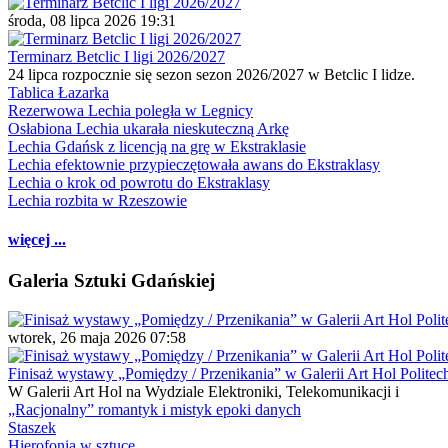
środa, 08 lipca 2026 19:31
Terminarz Betclic I ligi 2026/2027
24 lipca rozpocznie się sezon sezon 2026/2027 w Betclic I lidze.
Tablica Łazarka
Rezerwowa Lechia poległa w Legnicy
Osłabiona Lechia ukarała nieskuteczną Arkę
Lechia Gdańsk z licencją na grę w Ekstraklasie
Lechia efektownie przypieczętowała awans do Ekstraklasy
Lechia o krok od powrotu do Ekstraklasy
Lechia rozbita w Rzeszowie
więcej ...
Galeria Sztuki Gdańskiej
wtorek, 26 maja 2026 07:58
Finisaż wystawy „Pomiędzy / Przenikania” w Galerii Art Hol Politec
W Galerii Art Hol na Wydziale Elektroniki, Telekomunikacji i
„Racjonalny” romantyk i mistyk epoki danych
Staszek
Hierofonia w sztuce