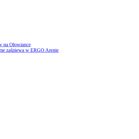
how na Ołowiance
Dame zaśpiewa w ERGO Arenie