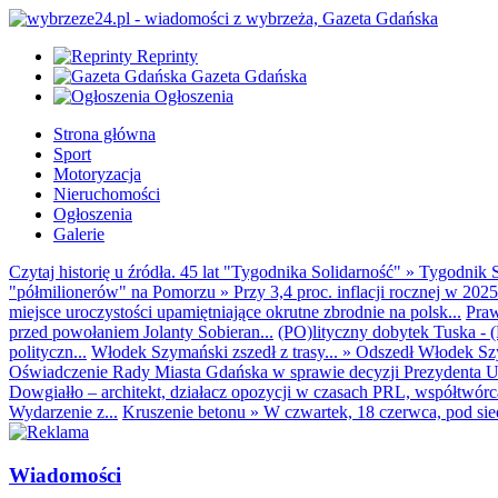
Reprinty
Gazeta Gdańska
Ogłoszenia
Strona główna
Sport
Motoryzacja
Nieruchomości
Ogłoszenia
Galerie
Czytaj historię u źródła. 45 lat "Tygodnika Solidarność"
»
Tygodnik S
"półmilionerów" na Pomorzu
»
Przy 3,4 proc. inflacji rocznej w 20
miejsce uroczystości upamiętniające okrutne zbrodnie na polsk...
Praw
przed powołaniem Jolanty Sobieran...
(PO)lityczny dobytek Tuska - (K
polityczn...
Włodek Szymański zszedł z trasy...
»
Odszedł Włodek Szy
Oświadczenie Rady Miasta Gdańska w sprawie decyzji Prezydenta U
Dowgiałło – architekt, działacz opozycji w czasach PRL, współtwórca 
Wydarzenie z...
Kruszenie betonu
»
W czwartek, 18 czerwca, pod sie
Wiadomości