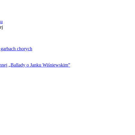
zu
ej
. garbach chorych
ynnej „Ballady o Janku Wiśniewskim”