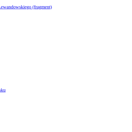
Lewandowskiego (fragment)
sku