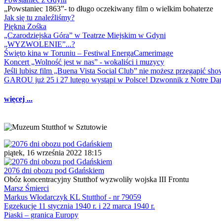
„Powstaniec 1863”- to długo oczekiwany film o wielkim bohaterze
Jak się tu znaleźliśmy?
Piękna Zośka
„Czarodziejska Góra” w Teatrze Miejskim w Gdyni
„WYZWOLENIE”...?
Święto kina w Toruniu – Festiwal EnergaCamerimage
Koncert „Wolność jest w nas” - wokaliści i muzycy
Jeśli lubisz film „Buena Vista Social Club” nie możesz przegapić s
GAROU już 25 i 27 lutego wystąpi w Polsce! Dzwonnik z Notre 
więcej ...
piątek, 16 września 2022 18:15
2076 dni obozu pod Gdańskiem
Obóz koncentracyjny Stutthof wyzwoliły wojska III Frontu
Marsz Śmierci
Markus Włodarczyk KL Stutthof - nr 79059
Egzekucje 11 stycznia 1940 r. i 22 marca 1940 r.
Piaski – granica Europy