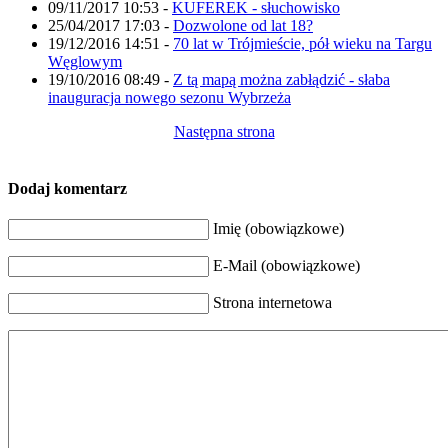
09/11/2017 10:53
-
KUFEREK - słuchowisko
25/04/2017 17:03
-
Dozwolone od lat 18?
19/12/2016 14:51
-
70 lat w Trójmieście, pół wieku na Targu
Węglowym
19/10/2016 08:49
-
Z tą mapą można zabłądzić - słaba
inauguracja nowego sezonu Wybrzeża
Następna strona
Dodaj komentarz
Imię (obowiązkowe)
E-Mail (obowiązkowe)
Strona internetowa