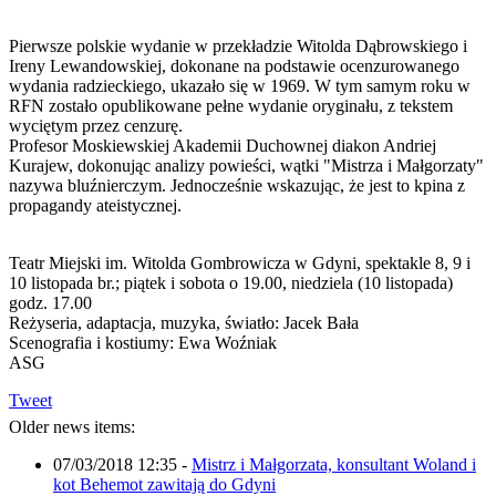
Pierwsze polskie wydanie w przekładzie Witolda Dąbrowskiego i
Ireny Lewandowskiej, dokonane na podstawie ocenzurowanego
wydania radzieckiego, ukazało się w 1969. W tym samym roku w
RFN zostało opublikowane pełne wydanie oryginału, z tekstem
wyciętym przez cenzurę.
Profesor Moskiewskiej Akademii Duchownej diakon Andriej
Kurajew, dokonując analizy powieści, wątki "Mistrza i Małgorzaty"
nazywa bluźnierczym. Jednocześnie wskazując, że jest to kpina z
propagandy ateistycznej.
Teatr Miejski im. Witolda Gombrowicza w Gdyni, spektakle 8, 9 i
10 listopada br.; piątek i sobota o 19.00, niedziela (10 listopada)
godz. 17.00
Reżyseria, adaptacja, muzyka, światło: Jacek Bała
Scenografia i kostiumy: Ewa Woźniak
ASG
Tweet
Older news items:
07/03/2018 12:35
-
Mistrz i Małgorzata, konsultant Woland i
kot Behemot zawitają do Gdyni