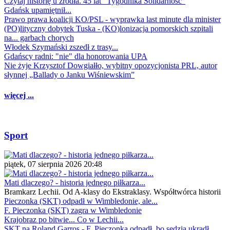
Czytaj historię u źródła. 45 lat "Tygodnika Solidarność"
Gdańsk upamiętnił...
Prawo prawa koalicji KO/PSL - wyprawka last minute dla minister
(PO)lityczny dobytek Tuska - (KO)lonizacja pomorskich szpitali
na... garbach chorych
Włodek Szymański zszedł z trasy...
Gdańscy radni: "nie" dla honorowania UPA
Nie żyje Krzysztof Dowgiałło, wybitny opozycjonista PRL, autor
słynnej „Ballady o Janku Wiśniewskim”
więcej ...
Sport
piątek, 07 sierpnia 2026 20:48
Mati dlaczego? - historia jednego piłkarza...
Bramkarz Lechii. Od A-klasy do Ekstraklasy. Współtwórca historii
Pieczonka (SKT) odpadł w Wimbledonie, ale...
F. Pieczonka (SKT) zagra w Wimbledonie
Krajobraz po bitwie... Co w Lechii...
SKT na Roland Garros - F. Pieczonka odpadł, bo sędzia ukradł...