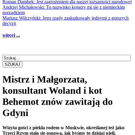
Roman Dambek: Jest zagrożeniem dla naszej tożsamości narodowej
Andrzej Michałowski: To nazwisko kojarzy mi się z niemieckim
porządkiem
Mariusz Wilczyński: Jego rządy zaskutkowały jednymi z gorszych
decyzji
więcej ...
SZUKAJ
Mistrz i Małgorzata,
konsultant Woland i kot
Behemot znów zawitają do
Gdyni
Wizyta gości z piekła rodem w Moskwie, określanej też jako
Trzeci Rzym stała się osnową, jak byśmy to dzisiaj ujęli,