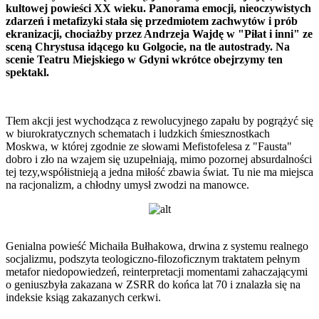
kultowej powieści XX wieku. Panorama emocji, nieoczywistych
zdarzeń i metafizyki stała się przedmiotem zachwytów i prób
ekranizacji, chociażby przez Andrzeja Wajdę w "Piłat i inni" ze
sceną Chrystusa idącego ku Golgocie, na tle autostrady. Na
scenie Teatru Miejskiego w Gdyni wkrótce obejrzymy ten
spektakl.
Tłem akcji jest wychodząca z rewolucyjnego zapału by pogrążyć się
w biurokratycznych schematach i ludzkich śmiesznostkach
Moskwa, w której zgodnie ze słowami Mefistofelesa z "Fausta"
dobro i zło na wzajem się uzupełniają, mimo pozornej absurdalności
tej tezy,współistnieją a jedna miłość zbawia świat. Tu nie ma miejsca
na racjonalizm, a chłodny umysł zwodzi na manowce.
Genialna powieść Michaiła Bułhakowa, drwina z systemu realnego
socjalizmu, podszyta teologiczno-filozoficznym traktatem pełnym
metafor niedopowiedzeń, reinterpretacji momentami zahaczającymi
o geniuszbyła zakazana w ZSRR do końca lat 70 i znalazła się na
indeksie ksiąg zakazanych cerkwi.