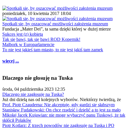
poniedziałek, 10 kwietnia 2017 18:04
Spotkali się, by oszacować możliwości założenia muzeum
Fundacja „Mater Dei”, ta sama dzięki której w dużej mierze
Sukces jest (z) kobietą
Tak się bawi, tak się bawi ROD Kopernik!
Malbork w Europarlamencie
To nie jest jakieś tam miasto, to nie jest jakiś tam zamek
więcej ...
Dlaczego nie głosuję na Tuska
środa, 04 października 2023 12:35
Dlaczego nie zagłosuję na Tuska?
Już dni dzielą nas od kolejnych wyborów. Niektórzy twierdzą, że
Prof. Piotr Czauderna: Nie akceptuję, gdy gardzi się słabszym
Stanisław Fudakowski: On chce rządzić i dzielić a to jest za mało
Mikołaj Jacek Kujawian: nie mogę wybaczyć panu Tuskowi, że tak
skłócił Polaków
Piotr Kotlarz: Z trzech powodów nie zagłosuję na Tuska i PO