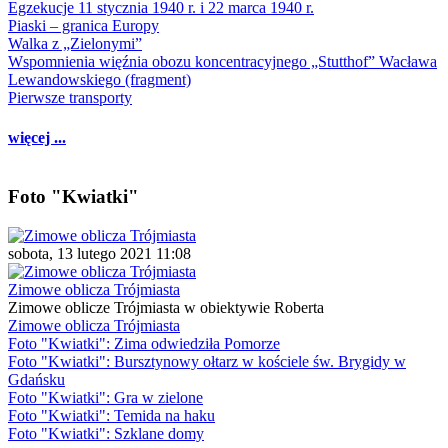
Egzekucje 11 stycznia 1940 r. i 22 marca 1940 r.
Piaski – granica Europy
Walka z „Zielonymi”
Wspomnienia więźnia obozu koncentracyjnego „Stutthof” Wacława
Lewandowskiego (fragment)
Pierwsze transporty
więcej ...
Foto "Kwiatki"
sobota, 13 lutego 2021 11:08
Zimowe oblicza Trójmiasta
Zimowe oblicze Trójmiasta w obiektywie Roberta
Zimowe oblicza Trójmiasta
Foto "Kwiatki": Zima odwiedziła Pomorze
Foto "Kwiatki": Bursztynowy ołtarz w kościele św. Brygidy w
Gdańsku
Foto "Kwiatki": Gra w zielone
Foto "Kwiatki": Temida na haku
Foto "Kwiatki": Szklane domy