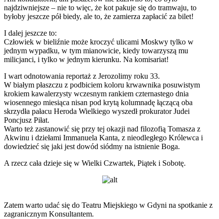
najdziwniejsze – nie to więc, że kot pakuje się do tramwaju, to
byłoby jeszcze pół biedy, ale to, że zamierza zapłacić za bilet!
I dalej jeszcze to:
Człowiek w bieliźnie może kroczyć ulicami Moskwy tylko w
jednym wypadku, w tym mianowicie, kiedy towarzyszą mu
milicjanci, i tylko w jednym kierunku. Na komisariat!
I wart odnotowania reportaż z Jerozolimy roku 33.
W białym płaszczu z podbiciem koloru krwawnika posuwistym
krokiem kawalerzysty wczesnym rankiem czternastego dnia
wiosennego miesiąca nisan pod krytą kolumnadę łączącą oba
skrzydła pałacu Heroda Wielkiego wyszedł prokurator Judei
Poncjusz Piłat.
Warto też zastanowić się przy tej okazji nad filozofią Tomasza z
Akwinu i dziełami Immanuela Kanta, z nieodległego Królewca i
dowiedzieć się jaki jest dowód siódmy na istnienie Boga.
A rzecz cała dzieje się w Wielki Czwartek, Piątek i Sobotę.
Zatem warto udać się do Teatru Miejskiego w Gdyni na spotkanie z
zagranicznym Konsultantem.