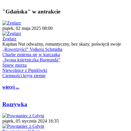
"Gdańska" w antrakcie
piątek, 02 maja 2025 08:00
Żeglarz
Kapitan Nut odważny, romantyczny, bez skazy, poświęcił swoje
„Rowerzyści” Volkera Schmidta
Charlie zmienia się w kurczaka
„Iwona księżniczka Burgunda”
Śpiew morza
Niewolnice z Pipidówki
Ciemności kryją ziemię
więcej ...
Rozrywka
piątek, 05 stycznia 2024 16:35