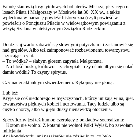
Fabułę stanowią losy tytułowych bohaterów Mistrza, piszącego o
losach Piłata i Małgorzaty w Moskwie lat 30. XX w., a także
wpleciona w narrację powieść historyczna (czyli powieść w
powieści) o Poncjuszu Piłacie w wielowątkowym powiązaniu z
wizytą Szatana w ateistycznym Związku Radzieckim.
Do dzisiaj warto zabawić się słownymi potyczkami i zastanowić się
nad grą słów. Albo też zaimponować rozbawionemu towarzystwu
"rzucając" cytat:
– To wódka? – słabym głosem zapytała Małgorzata.
– Na litość boską, królowo – zachrypiał – czy ośmieliłbym się nalać
damie wódki? To czysty spirytus.
Czy nader aktualnym stwierdzeniem: Rękopisy nie płoną.
Lub też:
Kryje się coś niedobrego w mężczyznach, którzy unikają wina, gier,
towarzystwa pięknych kobiet i ucztowania. Tacy ludzie albo są
ciężko chorzy, albo w głębi duszy nienawidzą otoczenia.
Specyficzny jest też humor, czerpiący z pokładów socrealizmu:
– Kotom nie wolno! Z kotami nie wolno! Psik! Wyłaź, bo zawołam
milicjanta!
Ani konduktorki, ani pasażerów nie zdziwiło to, co było