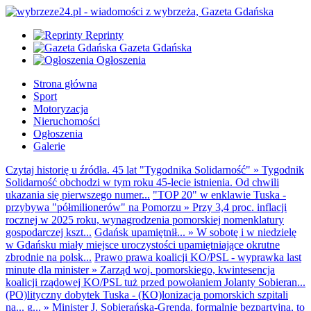
Reprinty
Gazeta Gdańska
Ogłoszenia
Strona główna
Sport
Motoryzacja
Nieruchomości
Ogłoszenia
Galerie
Czytaj historię u źródła. 45 lat "Tygodnika Solidarność"
»
Tygodnik
Solidarność obchodzi w tym roku 45-lecie istnienia. Od chwili
ukazania się pierwszego numer...
"TOP 20" w enklawie Tuska -
przybywa "półmilionerów" na Pomorzu
»
Przy 3,4 proc. inflacji
rocznej w 2025 roku, wynagrodzenia pomorskiej nomenklatury
gospodarczej kszt...
Gdańsk upamiętnił...
»
W sobotę i w niedzielę
w Gdańsku miały miejsce uroczystości upamiętniające okrutne
zbrodnie na polsk...
Prawo prawa koalicji KO/PSL - wyprawka last
minute dla minister
»
Zarząd woj. pomorskiego, kwintesencja
koalicji rządowej KO/PSL tuż przed powołaniem Jolanty Sobieran...
(PO)lityczny dobytek Tuska - (KO)lonizacja pomorskich szpitali
na... g...
»
Minister J. Sobierańska-Grenda, formalnie bezpartyjna, to