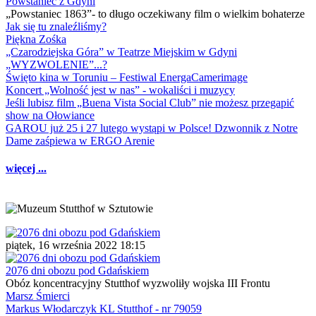
Powstaniec z Gdyni
„Powstaniec 1863”- to długo oczekiwany film o wielkim bohaterze
Jak się tu znaleźliśmy?
Piękna Zośka
„Czarodziejska Góra” w Teatrze Miejskim w Gdyni
„WYZWOLENIE”...?
Święto kina w Toruniu – Festiwal EnergaCamerimage
Koncert „Wolność jest w nas” - wokaliści i muzycy
Jeśli lubisz film „Buena Vista Social Club” nie możesz przegapić
show na Ołowiance
GAROU już 25 i 27 lutego wystąpi w Polsce! Dzwonnik z Notre
Dame zaśpiewa w ERGO Arenie
więcej ...
piątek, 16 września 2022 18:15
2076 dni obozu pod Gdańskiem
Obóz koncentracyjny Stutthof wyzwoliły wojska III Frontu
Marsz Śmierci
Markus Włodarczyk KL Stutthof - nr 79059