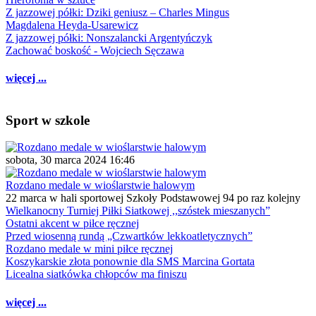
Z jazzowej półki: Dziki geniusz – Charles Mingus
Magdalena Heyda-Usarewicz
Z jazzowej półki: Nonszalancki Argentyńczyk
Zachować boskość - Wojciech Sęczawa
więcej ...
Sport w szkole
sobota, 30 marca 2024 16:46
Rozdano medale w wioślarstwie halowym
22 marca w hali sportowej Szkoły Podstawowej 94 po raz kolejny
Wielkanocny Turniej Piłki Siatkowej ,,szóstek mieszanych”
Ostatni akcent w piłce ręcznej
Przed wiosenną rundą „Czwartków lekkoatletycznych”
Rozdano medale w mini piłce ręcznej
Koszykarskie złota ponownie dla SMS Marcina Gortata
Licealna siatkówka chłopców ma finiszu
więcej ...