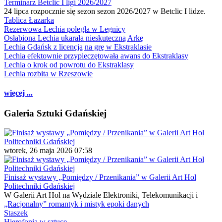
Terminarz Betclic I ligi 2026/2027
24 lipca rozpocznie się sezon sezon 2026/2027 w Betclic I lidze.
Tablica Łazarka
Rezerwowa Lechia poległa w Legnicy
Osłabiona Lechia ukarała nieskuteczną Arkę
Lechia Gdańsk z licencją na grę w Ekstraklasie
Lechia efektownie przypieczętowała awans do Ekstraklasy
Lechia o krok od powrotu do Ekstraklasy
Lechia rozbita w Rzeszowie
więcej ...
Galeria Sztuki Gdańskiej
wtorek, 26 maja 2026 07:58
Finisaż wystawy „Pomiędzy / Przenikania” w Galerii Art Hol
Politechniki Gdańskiej
W Galerii Art Hol na Wydziale Elektroniki, Telekomunikacji i
„Racjonalny” romantyk i mistyk epoki danych
Staszek
Hierofonia w sztuce