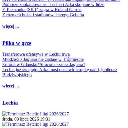
Pomorze znokautowane - Lechia i Arka skopane w lidze
F. Pieczonka (SKT) zagra w Roland Garros
Z różnych boisk i stadionów Jerzego Geberta
więcej ...
Piłka w grze
Transferowa ofensywa w Lechii trwa
Młodzież z Jaguara nie zostaje w Trójmieście
Europa w Gdańsku*Stracona szansa Jaguara?
Lechia już świętuje, Arka musi postawić kropkę nad i, jubileusz
Budziwojskiego
więcej ...
Lechia
środa, 08 lipca 2026 19:31