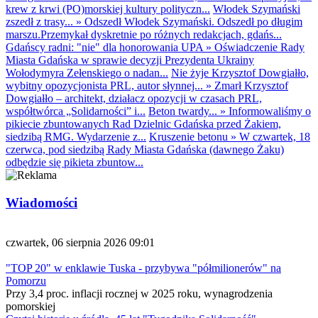
krew z krwi (PO)morskiej kultury polityczn...
Włodek Szymański
zszedł z trasy...
»
Odszedł Włodek Szymański. Odszedł po długim
marszu.Przemykał dyskretnie po różnych redakcjach, gdańs...
Gdańscy radni: "nie" dla honorowania UPA
»
Oświadczenie Rady
Miasta Gdańska w sprawie decyzji Prezydenta Ukrainy
Wołodymyra Zełenskiego o nadan...
Nie żyje Krzysztof Dowgiałło,
wybitny opozycjonista PRL, autor słynnej...
»
Zmarł Krzysztof
Dowgiałło – architekt, działacz opozycji w czasach PRL,
współtwórca „Solidarności” i...
Beton twardy...
»
Informowaliśmy o
pikiecie zbuntowanych Rad Dzielnic Gdańska przed Żakiem,
siedzibą RMG. Wydarzenie z...
Kruszenie betonu
»
W czwartek, 18
czerwca, pod siedzibą Rady Miasta Gdańska (dawnego Żaku)
odbędzie się pikieta zbuntow...
Wiadomości
czwartek, 06 sierpnia 2026 09:01
"TOP 20" w enklawie Tuska - przybywa "półmilionerów" na
Pomorzu
Przy 3,4 proc. inflacji rocznej w 2025 roku, wynagrodzenia
pomorskiej