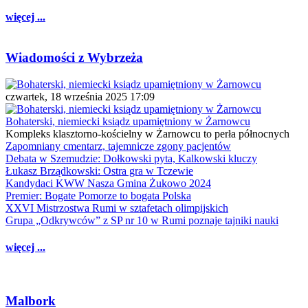
więcej ...
Wiadomości z Wybrzeża
czwartek, 18 września 2025 17:09
Bohaterski, niemiecki ksiądz upamiętniony w Żarnowcu
Kompleks klasztorno-kościelny w Żarnowcu to perła północnych
Zapomniany cmentarz, tajemnicze zgony pacjentów
Debata w Szemudzie: Dołkowski pyta, Kalkowski kluczy
Łukasz Brządkowski: Ostra gra w Tczewie
Kandydaci KWW Nasza Gmina Żukowo 2024
Premier: Bogate Pomorze to bogata Polska
XXVI Mistrzostwa Rumi w sztafetach olimpijskich
Grupa „Odkrywców” z SP nr 10 w Rumi poznaje tajniki nauki
więcej ...
Malbork