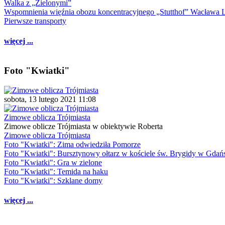
Walka z „Zielonymi”
Wspomnienia więźnia obozu koncentracyjnego „Stutthof” Wacława 
Pierwsze transporty
więcej ...
Foto "Kwiatki"
sobota, 13 lutego 2021 11:08
Zimowe oblicza Trójmiasta
Zimowe oblicze Trójmiasta w obiektywie Roberta
Zimowe oblicza Trójmiasta
Foto "Kwiatki": Zima odwiedziła Pomorze
Foto "Kwiatki": Bursztynowy ołtarz w kościele św. Brygidy w Gdań
Foto "Kwiatki": Gra w zielone
Foto "Kwiatki": Temida na haku
Foto "Kwiatki": Szklane domy
więcej ...