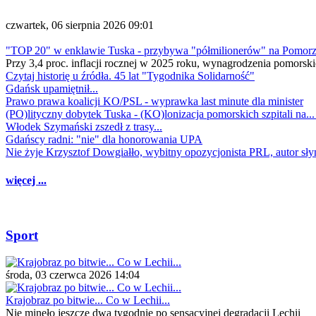
czwartek, 06 sierpnia 2026 09:01
"TOP 20" w enklawie Tuska - przybywa "półmilionerów" na Pomor
Przy 3,4 proc. inflacji rocznej w 2025 roku, wynagrodzenia pomorski
Czytaj historię u źródła. 45 lat "Tygodnika Solidarność"
Gdańsk upamiętnił...
Prawo prawa koalicji KO/PSL - wyprawka last minute dla minister
(PO)lityczny dobytek Tuska - (KO)lonizacja pomorskich szpitali na..
Włodek Szymański zszedł z trasy...
Gdańscy radni: "nie" dla honorowania UPA
Nie żyje Krzysztof Dowgiałło, wybitny opozycjonista PRL, autor sł
więcej ...
Sport
środa, 03 czerwca 2026 14:04
Krajobraz po bitwie... Co w Lechii...
Nie minęło jeszcze dwa tygodnie po sensacyjnej degradacji Lechii