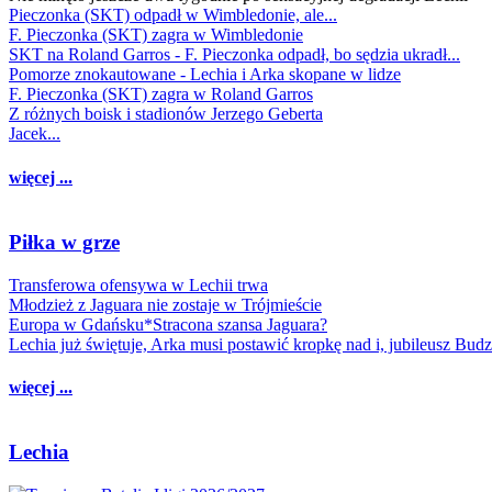
Pieczonka (SKT) odpadł w Wimbledonie, ale...
F. Pieczonka (SKT) zagra w Wimbledonie
SKT na Roland Garros - F. Pieczonka odpadł, bo sędzia ukradł...
Pomorze znokautowane - Lechia i Arka skopane w lidze
F. Pieczonka (SKT) zagra w Roland Garros
Z różnych boisk i stadionów Jerzego Geberta
Jacek...
więcej ...
Piłka w grze
Transferowa ofensywa w Lechii trwa
Młodzież z Jaguara nie zostaje w Trójmieście
Europa w Gdańsku*Stracona szansa Jaguara?
Lechia już świętuje, Arka musi postawić kropkę nad i, jubileusz Bud
więcej ...
Lechia