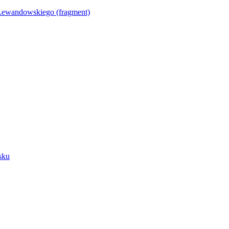
Lewandowskiego (fragment)
sku