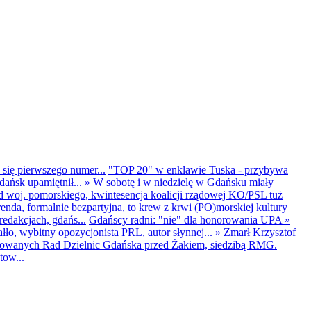
 się pierwszego numer...
"TOP 20" w enklawie Tuska - przybywa
dańsk upamiętnił...
»
W sobotę i w niedzielę w Gdańsku miały
d woj. pomorskiego, kwintesencja koalicji rządowej KO/PSL tuż
renda, formalnie bezpartyjna, to krew z krwi (PO)morskiej kultury
edakcjach, gdańs...
Gdańscy radni: "nie" dla honorowania UPA
»
ło, wybitny opozycjonista PRL, autor słynnej...
»
Zmarł Krzysztof
ntowanych Rad Dzielnic Gdańska przed Żakiem, siedzibą RMG.
tow...