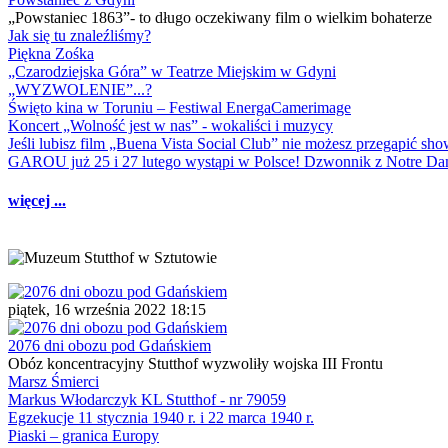
„Powstaniec 1863”- to długo oczekiwany film o wielkim bohaterze
Jak się tu znaleźliśmy?
Piękna Zośka
„Czarodziejska Góra” w Teatrze Miejskim w Gdyni
„WYZWOLENIE”...?
Święto kina w Toruniu – Festiwal EnergaCamerimage
Koncert „Wolność jest w nas” - wokaliści i muzycy
Jeśli lubisz film „Buena Vista Social Club” nie możesz przegapić s
GAROU już 25 i 27 lutego wystąpi w Polsce! Dzwonnik z Notre 
więcej ...
piątek, 16 września 2022 18:15
2076 dni obozu pod Gdańskiem
Obóz koncentracyjny Stutthof wyzwoliły wojska III Frontu
Marsz Śmierci
Markus Włodarczyk KL Stutthof - nr 79059
Egzekucje 11 stycznia 1940 r. i 22 marca 1940 r.
Piaski – granica Europy