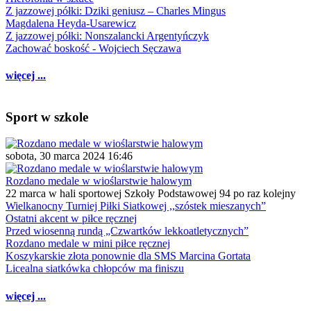
Z jazzowej półki: Dziki geniusz – Charles Mingus
Magdalena Heyda-Usarewicz
Z jazzowej półki: Nonszalancki Argentyńczyk
Zachować boskość - Wojciech Sęczawa
więcej ...
Sport w szkole
sobota, 30 marca 2024 16:46
Rozdano medale w wioślarstwie halowym
22 marca w hali sportowej Szkoły Podstawowej 94 po raz kolejny
Wielkanocny Turniej Piłki Siatkowej ,,szóstek mieszanych”
Ostatni akcent w piłce ręcznej
Przed wiosenną rundą „Czwartków lekkoatletycznych”
Rozdano medale w mini piłce ręcznej
Koszykarskie złota ponownie dla SMS Marcina Gortata
Licealna siatkówka chłopców ma finiszu
więcej ...