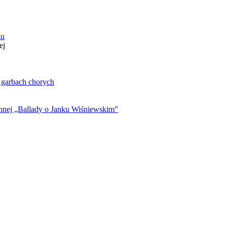
zu
ej
. garbach chorych
ynnej „Ballady o Janku Wiśniewskim”