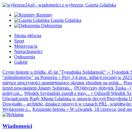
Reprinty
Gazeta Gdańska
Ogłoszenia
Strona główna
Sport
Motoryzacja
Nieruchomości
Ogłoszenia
Galerie
Czytaj historię u źródła. 45 lat "Tygodnika Solidarność"
»
Tygodnik S
"półmilionerów" na Pomorzu
»
Przy 3,4 proc. inflacji rocznej w 20
miejsce uroczystości upamiętniające okrutne zbrodnie na polsk...
Praw
przed powołaniem Jolanty Sobieran...
(PO)lityczny dobytek Tuska - (K
polityczn...
Włodek Szymański zszedł z trasy...
»
Odszedł Włodek Szy
Oświadczenie Rady Miasta Gdańska w sprawie decyzji Prezydenta U
Dowgiałło – architekt, działacz opozycji w czasach PRL, współtwórca 
Wydarzenie z...
Kruszenie betonu
»
W czwartek, 18 czerwca, pod sie
Wiadomości