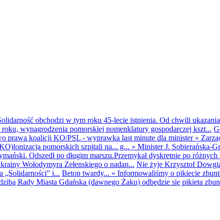
olidarność obchodzi w tym roku 45-lecie istnienia. Od chwili ukazania
25 roku, wynagrodzenia pomorskiej nomenklatury gospodarczej kszt...
G
o prawa koalicji KO/PSL - wyprawka last minute dla minister
»
Zarzą
O)lonizacja pomorskich szpitali na... g...
»
Minister J. Sobierańska-G
mański. Odszedł po długim marszu.Przemykał dyskretnie po różnych r
krainy Wołodymyra Zełenskiego o nadan...
Nie żyje Krzysztof Dowgiał
„Solidarności” i...
Beton twardy...
»
Informowaliśmy o pikiecie zbu
dzibą Rady Miasta Gdańska (dawnego Żaku) odbędzie się pikieta zbun