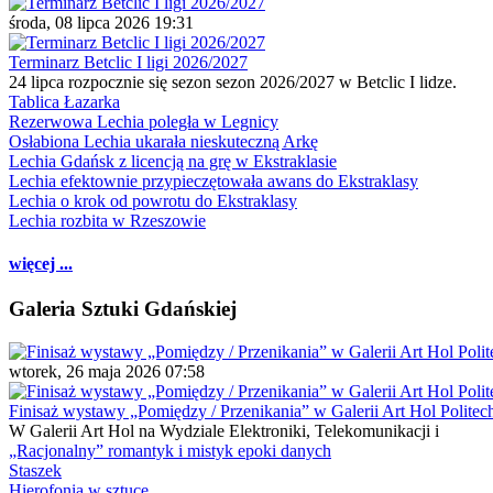
środa, 08 lipca 2026 19:31
Terminarz Betclic I ligi 2026/2027
24 lipca rozpocznie się sezon sezon 2026/2027 w Betclic I lidze.
Tablica Łazarka
Rezerwowa Lechia poległa w Legnicy
Osłabiona Lechia ukarała nieskuteczną Arkę
Lechia Gdańsk z licencją na grę w Ekstraklasie
Lechia efektownie przypieczętowała awans do Ekstraklasy
Lechia o krok od powrotu do Ekstraklasy
Lechia rozbita w Rzeszowie
więcej ...
Galeria Sztuki Gdańskiej
wtorek, 26 maja 2026 07:58
Finisaż wystawy „Pomiędzy / Przenikania” w Galerii Art Hol Politec
W Galerii Art Hol na Wydziale Elektroniki, Telekomunikacji i
„Racjonalny” romantyk i mistyk epoki danych
Staszek
Hierofonia w sztuce