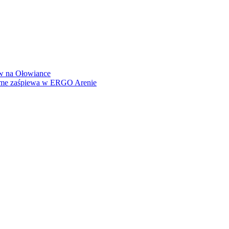
how na Ołowiance
Dame zaśpiewa w ERGO Arenie