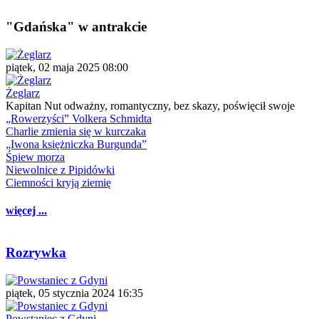
"Gdańska" w antrakcie
piątek, 02 maja 2025 08:00
Żeglarz
Kapitan Nut odważny, romantyczny, bez skazy, poświęcił swoje
„Rowerzyści” Volkera Schmidta
Charlie zmienia się w kurczaka
„Iwona księżniczka Burgunda”
Śpiew morza
Niewolnice z Pipidówki
Ciemności kryją ziemię
więcej ...
Rozrywka
piątek, 05 stycznia 2024 16:35
Powstaniec z Gdyni