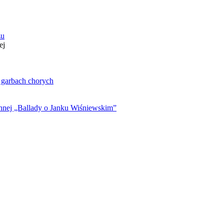
zu
ej
. garbach chorych
ynnej „Ballady o Janku Wiśniewskim”