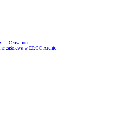
how na Ołowiance
Dame zaśpiewa w ERGO Arenie