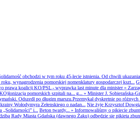
olidarność obchodzi w tym roku 45-lecie istnienia. Od chwili ukazania
25 roku, wynagrodzenia pomorskiej nomenklatury gospodarczej kszt...
G
o prawa koalicji KO/PSL - wyprawka last minute dla minister
»
Zarzą
O)lonizacja pomorskich szpitali na... g...
»
Minister J. Sobierańska-G
mański. Odszedł po długim marszu.Przemykał dyskretnie po różnych r
krainy Wołodymyra Zełenskiego o nadan...
Nie żyje Krzysztof Dowgiał
„Solidarności” i...
Beton twardy...
»
Informowaliśmy o pikiecie zbu
dzibą Rady Miasta Gdańska (dawnego Żaku) odbędzie się pikieta zbun