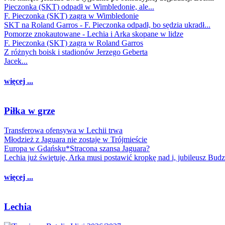
Pieczonka (SKT) odpadł w Wimbledonie, ale...
F. Pieczonka (SKT) zagra w Wimbledonie
SKT na Roland Garros - F. Pieczonka odpadł, bo sędzia ukradł...
Pomorze znokautowane - Lechia i Arka skopane w lidze
F. Pieczonka (SKT) zagra w Roland Garros
Z różnych boisk i stadionów Jerzego Geberta
Jacek...
więcej ...
Piłka w grze
Transferowa ofensywa w Lechii trwa
Młodzież z Jaguara nie zostaje w Trójmieście
Europa w Gdańsku*Stracona szansa Jaguara?
Lechia już świętuje, Arka musi postawić kropkę nad i, jubileusz Bud
więcej ...
Lechia