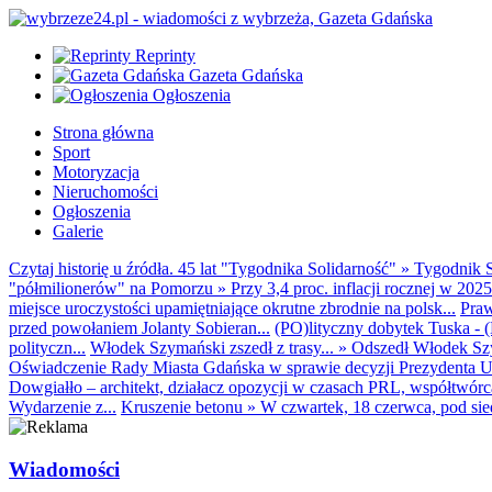
Reprinty
Gazeta Gdańska
Ogłoszenia
Strona główna
Sport
Motoryzacja
Nieruchomości
Ogłoszenia
Galerie
Czytaj historię u źródła. 45 lat "Tygodnika Solidarność"
»
Tygodnik S
"półmilionerów" na Pomorzu
»
Przy 3,4 proc. inflacji rocznej w 20
miejsce uroczystości upamiętniające okrutne zbrodnie na polsk...
Praw
przed powołaniem Jolanty Sobieran...
(PO)lityczny dobytek Tuska - (K
polityczn...
Włodek Szymański zszedł z trasy...
»
Odszedł Włodek Szy
Oświadczenie Rady Miasta Gdańska w sprawie decyzji Prezydenta U
Dowgiałło – architekt, działacz opozycji w czasach PRL, współtwórca 
Wydarzenie z...
Kruszenie betonu
»
W czwartek, 18 czerwca, pod sie
Wiadomości