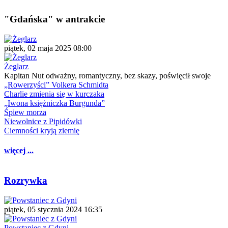
"Gdańska" w antrakcie
piątek, 02 maja 2025 08:00
Żeglarz
Kapitan Nut odważny, romantyczny, bez skazy, poświęcił swoje
„Rowerzyści” Volkera Schmidta
Charlie zmienia się w kurczaka
„Iwona księżniczka Burgunda”
Śpiew morza
Niewolnice z Pipidówki
Ciemności kryją ziemię
więcej ...
Rozrywka
piątek, 05 stycznia 2024 16:35
Powstaniec z Gdyni