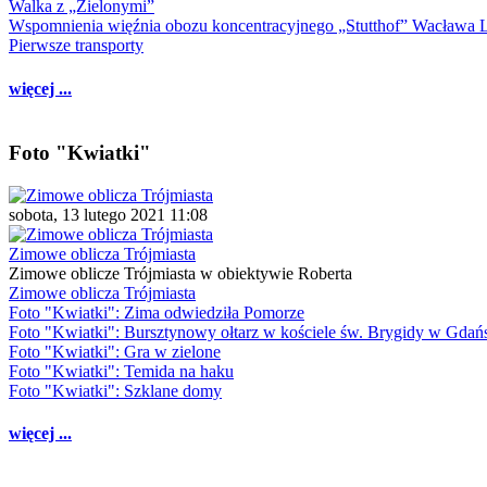
Walka z „Zielonymi”
Wspomnienia więźnia obozu koncentracyjnego „Stutthof” Wacława 
Pierwsze transporty
więcej ...
Foto "Kwiatki"
sobota, 13 lutego 2021 11:08
Zimowe oblicza Trójmiasta
Zimowe oblicze Trójmiasta w obiektywie Roberta
Zimowe oblicza Trójmiasta
Foto "Kwiatki": Zima odwiedziła Pomorze
Foto "Kwiatki": Bursztynowy ołtarz w kościele św. Brygidy w Gdań
Foto "Kwiatki": Gra w zielone
Foto "Kwiatki": Temida na haku
Foto "Kwiatki": Szklane domy
więcej ...