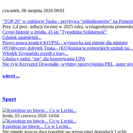
czwartek, 06 sierpnia 2026 09:01
"TOP 20" w enklawie Tuska - przybywa "półmilionerów" na Pomor
Przy 3,4 proc. inflacji rocznej w 2025 roku, wynagrodzenia pomorski
Czytaj historię u źródła. 45 lat "Tygodnika Solidarność"
Gdańsk upamiętnił...
Prawo prawa koalicji KO/PSL - wyprawka last minute dla minister
(PO)lityczny dobytek Tuska - (KO)lonizacja pomorskich szpitali na..
Włodek Szymański zszedł z trasy...
Gdańscy radni: "nie" dla honorowania UPA
Nie żyje Krzysztof Dowgiałło, wybitny opozycjonista PRL, autor sł
więcej ...
Sport
środa, 03 czerwca 2026 14:04
Krajobraz po bitwie... Co w Lechii...
Nie minęło jeszcze dwa tygodnie po sensacyjnej degradacji Lechii