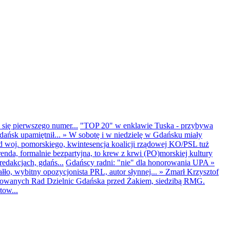
 się pierwszego numer...
"TOP 20" w enklawie Tuska - przybywa
dańsk upamiętnił...
»
W sobotę i w niedzielę w Gdańsku miały
d woj. pomorskiego, kwintesencja koalicji rządowej KO/PSL tuż
renda, formalnie bezpartyjna, to krew z krwi (PO)morskiej kultury
edakcjach, gdańs...
Gdańscy radni: "nie" dla honorowania UPA
»
ło, wybitny opozycjonista PRL, autor słynnej...
»
Zmarł Krzysztof
ntowanych Rad Dzielnic Gdańska przed Żakiem, siedzibą RMG.
tow...