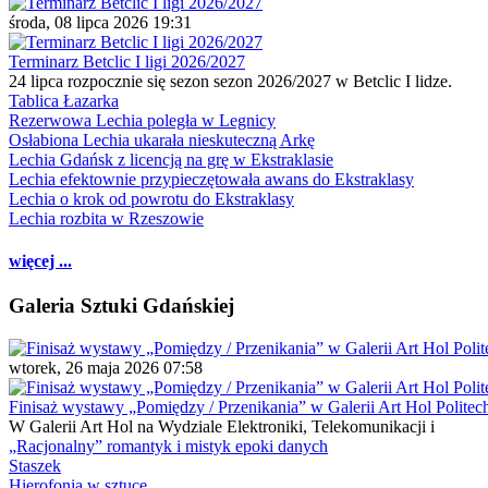
środa, 08 lipca 2026 19:31
Terminarz Betclic I ligi 2026/2027
24 lipca rozpocznie się sezon sezon 2026/2027 w Betclic I lidze.
Tablica Łazarka
Rezerwowa Lechia poległa w Legnicy
Osłabiona Lechia ukarała nieskuteczną Arkę
Lechia Gdańsk z licencją na grę w Ekstraklasie
Lechia efektownie przypieczętowała awans do Ekstraklasy
Lechia o krok od powrotu do Ekstraklasy
Lechia rozbita w Rzeszowie
więcej ...
Galeria Sztuki Gdańskiej
wtorek, 26 maja 2026 07:58
Finisaż wystawy „Pomiędzy / Przenikania” w Galerii Art Hol Politec
W Galerii Art Hol na Wydziale Elektroniki, Telekomunikacji i
„Racjonalny” romantyk i mistyk epoki danych
Staszek
Hierofonia w sztuce