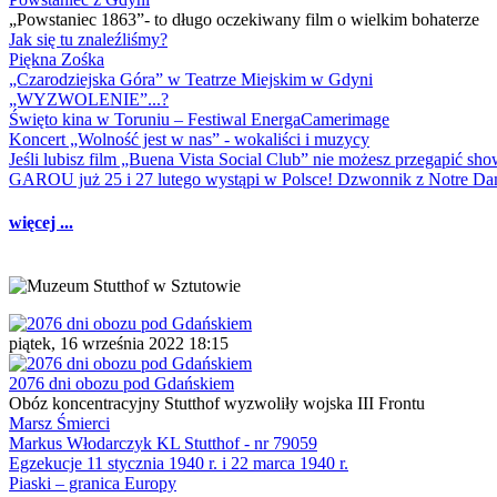
„Powstaniec 1863”- to długo oczekiwany film o wielkim bohaterze
Jak się tu znaleźliśmy?
Piękna Zośka
„Czarodziejska Góra” w Teatrze Miejskim w Gdyni
„WYZWOLENIE”...?
Święto kina w Toruniu – Festiwal EnergaCamerimage
Koncert „Wolność jest w nas” - wokaliści i muzycy
Jeśli lubisz film „Buena Vista Social Club” nie możesz przegapić s
GAROU już 25 i 27 lutego wystąpi w Polsce! Dzwonnik z Notre 
więcej ...
piątek, 16 września 2022 18:15
2076 dni obozu pod Gdańskiem
Obóz koncentracyjny Stutthof wyzwoliły wojska III Frontu
Marsz Śmierci
Markus Włodarczyk KL Stutthof - nr 79059
Egzekucje 11 stycznia 1940 r. i 22 marca 1940 r.
Piaski – granica Europy