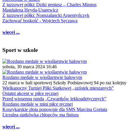
Z jazzowej półki: Dziki geniusz – Charles Mingus
Magdalena Heyda-Usarewicz
Z jazzowej półki: Nonszalancki Argentyńczyk
Zachować boskość - Wojciech Sęczawa
więcej ...
Sport w szkole
sobota, 30 marca 2024 16:46
Rozdano medale w wioślarstwie halowym
22 marca w hali sportowej Szkoły Podstawowej 94 po raz kolejny
Wielkanocny Turniej Piłki Siatkowej ,,szóstek mieszanych”
Ostatni akcent w piłce ręcznej
Przed wiosenną rundą „Czwartków lekkoatletycznych”
Rozdano medale w mini piłce ręcznej
Koszykarskie złota ponownie dla SMS Marcina Gortata
Licealna siatkówka chłopców ma finiszu
więcej ...