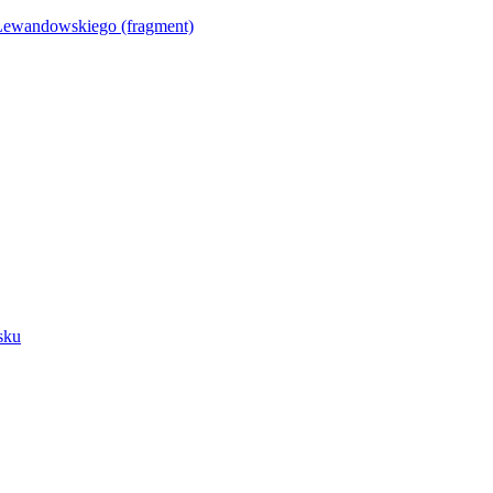
Lewandowskiego (fragment)
sku