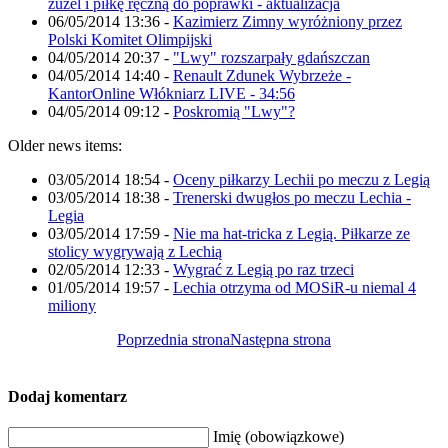
żużel i piłkę ręczną do poprawki - aktualizacja
06/05/2014 13:36
-
Kazimierz Zimny wyróżniony przez
Polski Komitet Olimpijski
04/05/2014 20:37
-
"Lwy" rozszarpały gdańszczan
04/05/2014 14:40
-
Renault Zdunek Wybrzeże -
KantorOnline Włókniarz LIVE - 34:56
04/05/2014 09:12
-
Poskromią "Lwy"?
Older news items:
03/05/2014 18:54
-
Oceny piłkarzy Lechii po meczu z Legią
03/05/2014 18:38
-
Trenerski dwugłos po meczu Lechia -
Legia
03/05/2014 17:59
-
Nie ma hat-tricka z Legią. Piłkarze ze
stolicy wygrywają z Lechią
02/05/2014 12:33
-
Wygrać z Legią po raz trzeci
01/05/2014 19:57
-
Lechia otrzyma od MOSiR-u niemal 4
miliony
Poprzednia strona
Następna strona
Dodaj komentarz
Imię (obowiązkowe)