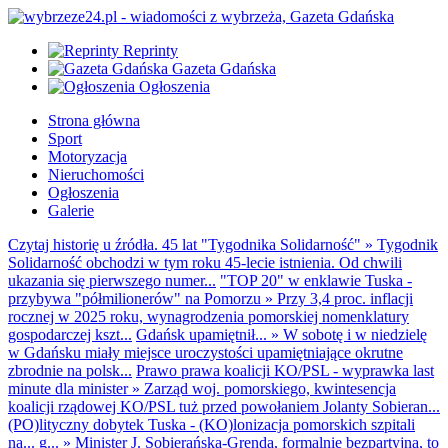
Reprinty
Gazeta Gdańska
Ogłoszenia
Strona główna
Sport
Motoryzacja
Nieruchomości
Ogłoszenia
Galerie
Czytaj historię u źródła. 45 lat "Tygodnika Solidarność"
»
Tygodnik
Solidarność obchodzi w tym roku 45-lecie istnienia. Od chwili
ukazania się pierwszego numer...
"TOP 20" w enklawie Tuska -
przybywa "półmilionerów" na Pomorzu
»
Przy 3,4 proc. inflacji
rocznej w 2025 roku, wynagrodzenia pomorskiej nomenklatury
gospodarczej kszt...
Gdańsk upamiętnił...
»
W sobotę i w niedzielę
w Gdańsku miały miejsce uroczystości upamiętniające okrutne
zbrodnie na polsk...
Prawo prawa koalicji KO/PSL - wyprawka last
minute dla minister
»
Zarząd woj. pomorskiego, kwintesencja
koalicji rządowej KO/PSL tuż przed powołaniem Jolanty Sobieran...
(PO)lityczny dobytek Tuska - (KO)lonizacja pomorskich szpitali
na... g...
»
Minister J. Sobierańska-Grenda, formalnie bezpartyjna, to