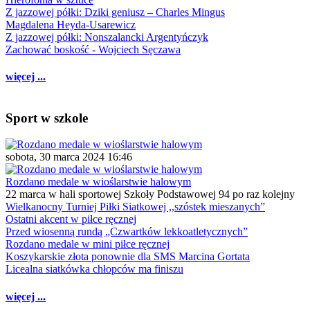
Z jazzowej półki: Dziki geniusz – Charles Mingus
Magdalena Heyda-Usarewicz
Z jazzowej półki: Nonszalancki Argentyńczyk
Zachować boskość - Wojciech Sęczawa
więcej ...
Sport w szkole
sobota, 30 marca 2024 16:46
Rozdano medale w wioślarstwie halowym
22 marca w hali sportowej Szkoły Podstawowej 94 po raz kolejny
Wielkanocny Turniej Piłki Siatkowej ,,szóstek mieszanych”
Ostatni akcent w piłce ręcznej
Przed wiosenną rundą „Czwartków lekkoatletycznych”
Rozdano medale w mini piłce ręcznej
Koszykarskie złota ponownie dla SMS Marcina Gortata
Licealna siatkówka chłopców ma finiszu
więcej ...