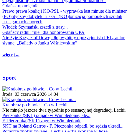
Czytaj historię u źródła. 45 lat "Tygodnika Solidarność"
Gdańsk upamiętnił...
Prawo prawa koalicji KO/PSL - wyprawka last minute dla minister
(PO)lityczny dobytek Tuska - (KO)lonizacja pomorskich szpitali
na... garbach chorych
Włodek Szymański zszedł z trasy...
Gdańscy radni: "nie" dla honorowania UPA
Nie żyje Krzysztof Dowgiałło, wybitny opozycjonista PRL, autor
słynnej „Ballady o Janku Wiśniewskim”
więcej ...
Sport
środa, 03 czerwca 2026 14:04
Krajobraz po bitwie... Co w Lechii...
Nie minęło jeszcze dwa tygodnie po sensacyjnej degradacji Lechii
Pieczonka (SKT) odpadł w Wimbledonie, ale...
F. Pieczonka (SKT) zagra w Wimbledonie
SKT na Roland Garros - F. Pieczonka odpadł, bo sędzia ukradł...
Pomorze znokautowane - Lechia i Arka skopane w lidze