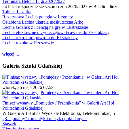
Terminarz Betclic I ligi 2026/2027
24 lipca rozpocznie się sezon sezon 2026/2027 w Betclic I lidze.
Tablica Łazarka
Rezerwowa Lechia poległa w Legnicy
Osłabiona Lechia ukarała nieskuteczną Arkę
Lechia Gdańsk z licencją na grę w Ekstraklasie
Lechia efektownie przypieczętowała awans do Ekstraklasy
Lechia o krok od powrotu do Ekstraklasy
Lechia rozbita w Rzeszowie
więcej ...
Galeria Sztuki Gdańskiej
wtorek, 26 maja 2026 07:58
Finisaż wystawy „Pomiędzy / Przenikania” w Galerii Art Hol
Politechniki Gdańskiej
W Galerii Art Hol na Wydziale Elektroniki, Telekomunikacji i
„Racjonalny” romantyk i mistyk epoki danych
Staszek
Hierofonia w sztuce