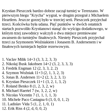
Krystian Pieszczek bardzo dobrze zaczął turniej w Terenzano. W
pierwszym biegu "Krycha" wygrał, w drugim przegrał z Michaelem
Heartlem. Jeszcze gorzej było w trzeciej serii. Pieszczek przyjechał
trzeci. Końcówka była udana. Pięć punktów w dwóch ostatnich
startach pozwoliło Krystianowi stanąć do wyścigu dodatkowego, w
którym trzej zawodnicy walczyli o dwa miejsce premiowane
awansem do turniejów finałowych. Niestety Pieszczek przyjechał
trzeci za Szymonem Woźniakiem i Jonasem B. Andersenem i w
finałowych turniejach będzie rezerwowym.
1. Vaclav Milik 14+3 (3, 3, 2, 3, 3)
2. Nikolaj Busk Jakobsen 14+2 (3, 2, 3, 3, 3)
3. Fredrik Engman 12 (2, 3, 3, 2, 2)
4. Szymon Woźniak 11+3 (2, 1, 3, 2, 3)
5. Jonas B. Andersen 11+2 (2, 3, 2, 3, 1)
6. Krystian Pieszczek 11+1 (3, 2, 1, 3, 2)
7. Roland Benko 8 (1, 2, 3, 2, w)
8. Michael Haertel 7 (w, 3, 2, 2, w)
9. Nicolas Vicentin 7 (1, 1, 1, 1, 3)
10. Michele Paco Castagna 6 (3, 0, 0, 1, 2)
11. Ladislav Vida 5 (1, 2, 1, 0, 1)
12. Erik Riss 4 (2, d, 0, 0, 2)