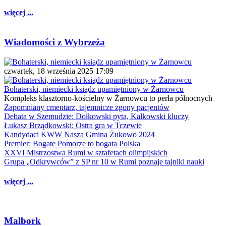
więcej ...
Wiadomości z Wybrzeża
czwartek, 18 września 2025 17:09
Bohaterski, niemiecki ksiądz upamiętniony w Żarnowcu
Kompleks klasztorno-kościelny w Żarnowcu to perła północnych
Zapomniany cmentarz, tajemnicze zgony pacjentów
Debata w Szemudzie: Dołkowski pyta, Kalkowski kluczy
Łukasz Brządkowski: Ostra gra w Tczewie
Kandydaci KWW Nasza Gmina Żukowo 2024
Premier: Bogate Pomorze to bogata Polska
XXVI Mistrzostwa Rumi w sztafetach olimpijskich
Grupa „Odkrywców” z SP nr 10 w Rumi poznaje tajniki nauki
więcej ...
Malbork