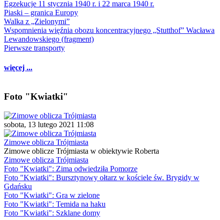
Egzekucje 11 stycznia 1940 r. i 22 marca 1940 r.
Piaski – granica Europy
Walka z „Zielonymi”
Wspomnienia więźnia obozu koncentracyjnego „Stutthof” Wacława
Lewandowskiego (fragment)
Pierwsze transporty
więcej ...
Foto "Kwiatki"
sobota, 13 lutego 2021 11:08
Zimowe oblicza Trójmiasta
Zimowe oblicze Trójmiasta w obiektywie Roberta
Zimowe oblicza Trójmiasta
Foto "Kwiatki": Zima odwiedziła Pomorze
Foto "Kwiatki": Bursztynowy ołtarz w kościele św. Brygidy w
Gdańsku
Foto "Kwiatki": Gra w zielone
Foto "Kwiatki": Temida na haku
Foto "Kwiatki": Szklane domy