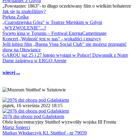
Powstaniec z Gdyni
„Powstaniec 1863”- to długo oczekiwany film o wielkim bohaterze
Jak się tu znaleźliśmy?
Piękna Zośka
„Czarodziejska Góra” w Teatrze Miejskim w Gdyni
„WYZWOLENIE”...?
Święto kina w Toruniu – Festiwal EnergaCamerimage
Koncert „Wolność jest w nas” - wokaliści i muzycy
Jeśli lubisz film „Buena Vista Social Club” nie możesz przegapić
show na Ołowiance
GAROU już 25 i 27 lutego wystąpi w Polsce! Dzwonnik z Notre
Dame zaśpiewa w ERGO Arenie
więcej ...
piątek, 16 września 2022 18:15
2076 dni obozu pod Gdańskiem
Obóz koncentracyjny Stutthof wyzwoliły wojska III Frontu
Marsz Śmierci
Markus Włodarczyk KL Stutthof - nr 79059