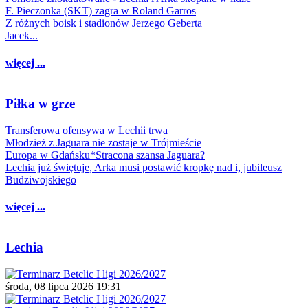
F. Pieczonka (SKT) zagra w Roland Garros
Z różnych boisk i stadionów Jerzego Geberta
Jacek...
więcej ...
Piłka w grze
Transferowa ofensywa w Lechii trwa
Młodzież z Jaguara nie zostaje w Trójmieście
Europa w Gdańsku*Stracona szansa Jaguara?
Lechia już świętuje, Arka musi postawić kropkę nad i, jubileusz
Budziwojskiego
więcej ...
Lechia
środa, 08 lipca 2026 19:31