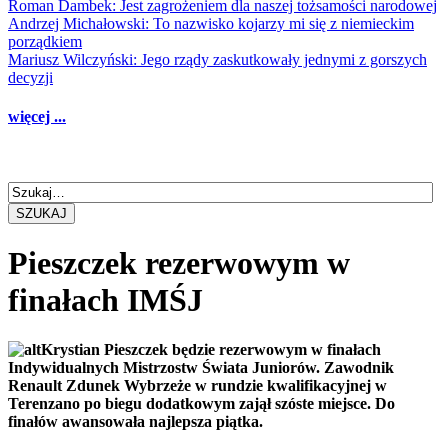
Roman Dambek: Jest zagrożeniem dla naszej tożsamości narodowej
Andrzej Michałowski: To nazwisko kojarzy mi się z niemieckim
porządkiem
Mariusz Wilczyński: Jego rządy zaskutkowały jednymi z gorszych
decyzji
więcej ...
SZUKAJ
Pieszczek rezerwowym w
finałach IMŚJ
Krystian Pieszczek będzie rezerwowym w finałach
Indywidualnych Mistrzostw Świata Juniorów. Zawodnik
Renault Zdunek Wybrzeże w rundzie kwalifikacyjnej w
Terenzano po biegu dodatkowym zajął szóste miejsce. Do
finałów awansowała najlepsza piątka.