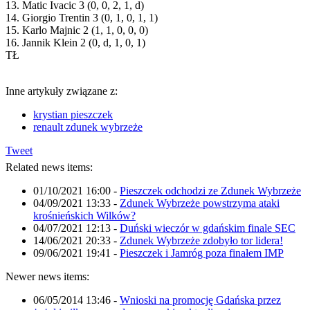
13. Matic Ivacic 3 (0, 0, 2, 1, d)
14. Giorgio Trentin 3 (0, 1, 0, 1, 1)
15. Karlo Majnic 2 (1, 1, 0, 0, 0)
16. Jannik Klein 2 (0, d, 1, 0, 1)
TŁ
Inne artykuły związane z:
krystian pieszczek
renault zdunek wybrzeże
Tweet
Related news items:
01/10/2021 16:00
-
Pieszczek odchodzi ze Zdunek Wybrzeże
04/09/2021 13:33
-
Zdunek Wybrzeże powstrzyma ataki
krośnieńskich Wilków?
04/07/2021 12:13
-
Duński wieczór w gdańskim finale SEC
14/06/2021 20:33
-
Zdunek Wybrzeże zdobyło tor lidera!
09/06/2021 19:41
-
Pieszczek i Jamróg poza finałem IMP
Newer news items:
06/05/2014 13:46
-
Wnioski na promocję Gdańska przez