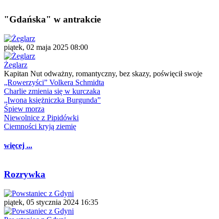
"Gdańska" w antrakcie
piątek, 02 maja 2025 08:00
Żeglarz
Kapitan Nut odważny, romantyczny, bez skazy, poświęcił swoje
„Rowerzyści” Volkera Schmidta
Charlie zmienia się w kurczaka
„Iwona księżniczka Burgunda”
Śpiew morza
Niewolnice z Pipidówki
Ciemności kryją ziemię
więcej ...
Rozrywka
piątek, 05 stycznia 2024 16:35