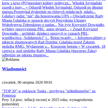
krew z krwi (PO)morskiej kultury polityczn...
Włodek Szymański
zszedł z trasy...
»
Odszedł Włodek Szymański. Odszedł po długim
marszu.Przemykał dyskretnie po różnych redakcjach, gdańs...
Gdańscy radni: "nie" dla honorowania UPA
»
Oświadczenie Rady
Miasta Gdańska w sprawie decyzji Prezydenta Ukrainy
Wołodymyra Zełenskiego o nadan...
Nie żyje Krzysztof Dowgiałło,
wybitny opozycjonista PRL, autor słynnej...
»
Zmarł Krzysztof
Dowgiałło – architekt, działacz opozycji w czasach PRL,
współtwórca „Solidarności” i...
Beton twardy...
»
Informowaliśmy o
pikiecie zbuntowanych Rad Dzielnic Gdańska przed Żakiem,
siedzibą RMG. Wydarzenie z...
Kruszenie betonu
»
W czwartek, 18
czerwca, pod siedzibą Rady Miasta Gdańska (dawnego Żaku)
odbędzie się pikieta zbuntow...
Wiadomości
czwartek, 06 sierpnia 2026 09:01
"TOP 20" w enklawie Tuska - przybywa "półmilionerów" na
Pomorzu
Przy 3,4 proc. inflacji rocznej w 2025 roku, wynagrodzenia
pomorskiej