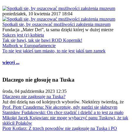
poniedziałek, 10 kwietnia 2017 18:04
Spotkali się, by oszacować możliwości założenia muzeum
Fundacja „Mater Dei”, ta sama dzięki której w dużej mierze
Sukces jest (z) kobietą
Tak się bawi, tak się bawi ROD Kopernik!
Malbork w Europarlamencie
To nie jest jakieś tam miasto, to nie jest jakiś tam zamek
więcej ...
Dlaczego nie głosuję na Tuska
środa, 04 października 2023 12:35
Dlaczego nie zagłosuję na Tuska?
Już dni dzielą nas od kolejnych wyborów. Niektórzy twierdzą, że
Prof. Piotr Czauderna: Nie akceptuję, gdy gardzi się słabszym
Stanisław Fudakowski: On chce rządzić i dzielić a to jest za mało
Mikołaj Jacek Kujawian: nie mogę wybaczyć panu Tuskowi, że tak
skłócił Polaków
Piotr Kotlarz: Z trzech powodów nie zagłosuję na Tuska i PO