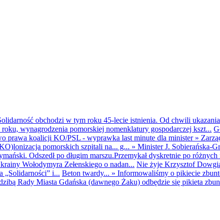
olidarność obchodzi w tym roku 45-lecie istnienia. Od chwili ukazania
25 roku, wynagrodzenia pomorskiej nomenklatury gospodarczej kszt...
G
o prawa koalicji KO/PSL - wyprawka last minute dla minister
»
Zarzą
O)lonizacja pomorskich szpitali na... g...
»
Minister J. Sobierańska-G
mański. Odszedł po długim marszu.Przemykał dyskretnie po różnych r
krainy Wołodymyra Zełenskiego o nadan...
Nie żyje Krzysztof Dowgiał
„Solidarności” i...
Beton twardy...
»
Informowaliśmy o pikiecie zbu
dzibą Rady Miasta Gdańska (dawnego Żaku) odbędzie się pikieta zbun