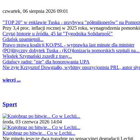
czwartek, 06 sierpnia 2026 09:01
"TOP 20" w enklawie Tuska - przybywa "półmilionerów" na Pomor
Przy 3,4 proc. inflacji rocznej w 2025 roku, wynagrodzenia pomorski
Czytaj historię u źródła. 45 lat "Tygodnika Solidarność"
Gdańsk upamiętnił...
Prawo prawa koalicji KO/PSL - wyprawka last minute dla minister
(PO)lityczny dobytek Tuska - (KO)lonizacja pomorskich szpitali na..
Włodek Szymański zszedł z trasy...
Gdańscy radni: "nie" dla honorowania UPA
Nie żyje Krzysztof Dowgiałło, wybitny opozycjonista PRL, autor sł
więcej ...
Sport
środa, 03 czerwca 2026 14:04
Krajobraz po bitwie... Co w Lechii...
Nie minęło jeszcze dwa tygodnie po sensacyjnej degradacji Lechii