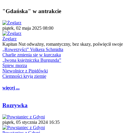
"Gdańska" w antrakcie
piątek, 02 maja 2025 08:00
Żeglarz
Kapitan Nut odważny, romantyczny, bez skazy, poświęcił swoje
„Rowerzyści” Volkera Schmidta
Charlie zmienia się w kurczaka
„Iwona księżniczka Burgunda”
Śpiew morza
Niewolnice z Pipidówki
Ciemności kryją ziemię
więcej ...
Rozrywka
piątek, 05 stycznia 2024 16:35
Powstaniec z Gdyni