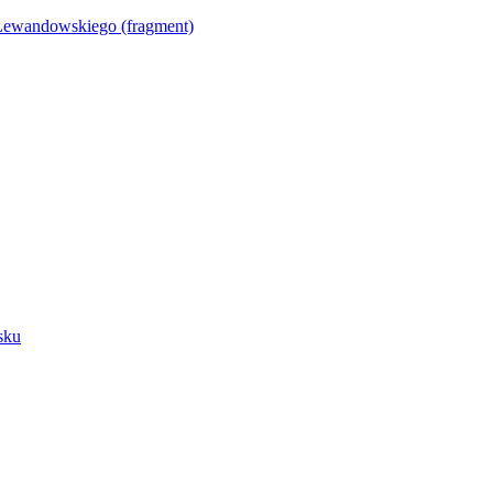
Lewandowskiego (fragment)
sku