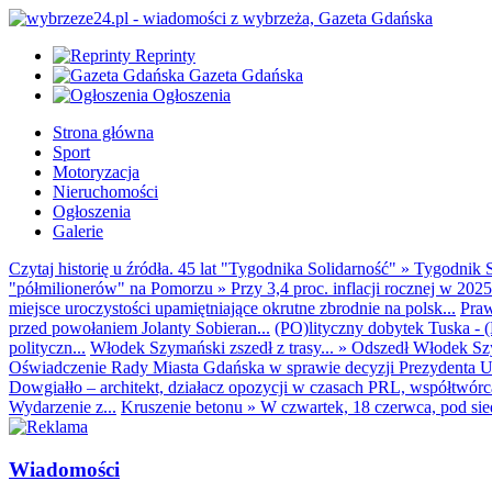
Reprinty
Gazeta Gdańska
Ogłoszenia
Strona główna
Sport
Motoryzacja
Nieruchomości
Ogłoszenia
Galerie
Czytaj historię u źródła. 45 lat "Tygodnika Solidarność"
»
Tygodnik S
"półmilionerów" na Pomorzu
»
Przy 3,4 proc. inflacji rocznej w 20
miejsce uroczystości upamiętniające okrutne zbrodnie na polsk...
Praw
przed powołaniem Jolanty Sobieran...
(PO)lityczny dobytek Tuska - (K
polityczn...
Włodek Szymański zszedł z trasy...
»
Odszedł Włodek Szy
Oświadczenie Rady Miasta Gdańska w sprawie decyzji Prezydenta U
Dowgiałło – architekt, działacz opozycji w czasach PRL, współtwórca 
Wydarzenie z...
Kruszenie betonu
»
W czwartek, 18 czerwca, pod sie
Wiadomości