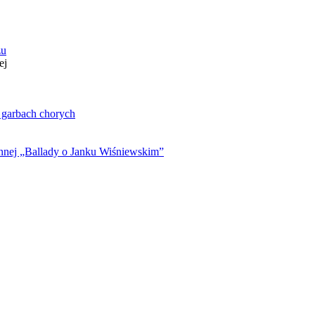
zu
ej
. garbach chorych
ynnej „Ballady o Janku Wiśniewskim”