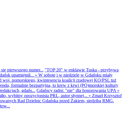
 się pierwszego numer...
"TOP 20" w enklawie Tuska - przybywa
dańsk upamiętnił...
»
W sobotę i w niedzielę w Gdańsku miały
d woj. pomorskiego, kwintesencja koalicji rządowej KO/PSL tuż
renda, formalnie bezpartyjna, to krew z krwi (PO)morskiej kultury
edakcjach, gdańs...
Gdańscy radni: "nie" dla honorowania UPA
»
ło, wybitny opozycjonista PRL, autor słynnej...
»
Zmarł Krzysztof
ntowanych Rad Dzielnic Gdańska przed Żakiem, siedzibą RMG.
tow...