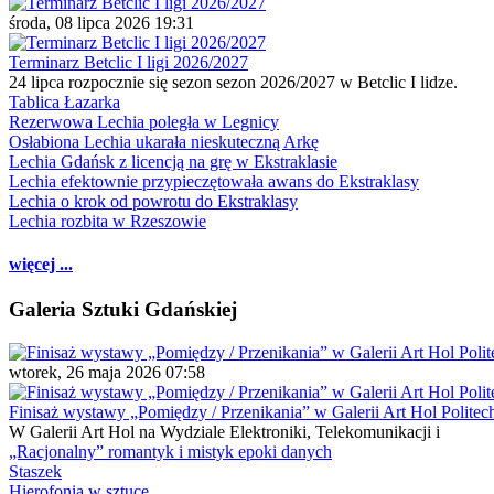
środa, 08 lipca 2026 19:31
Terminarz Betclic I ligi 2026/2027
24 lipca rozpocznie się sezon sezon 2026/2027 w Betclic I lidze.
Tablica Łazarka
Rezerwowa Lechia poległa w Legnicy
Osłabiona Lechia ukarała nieskuteczną Arkę
Lechia Gdańsk z licencją na grę w Ekstraklasie
Lechia efektownie przypieczętowała awans do Ekstraklasy
Lechia o krok od powrotu do Ekstraklasy
Lechia rozbita w Rzeszowie
więcej ...
Galeria Sztuki Gdańskiej
wtorek, 26 maja 2026 07:58
Finisaż wystawy „Pomiędzy / Przenikania” w Galerii Art Hol Politec
W Galerii Art Hol na Wydziale Elektroniki, Telekomunikacji i
„Racjonalny” romantyk i mistyk epoki danych
Staszek
Hierofonia w sztuce