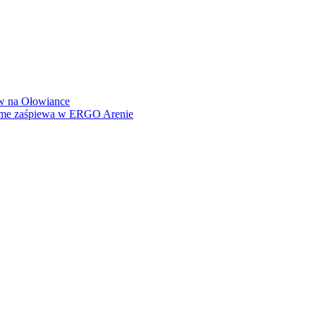
how na Ołowiance
Dame zaśpiewa w ERGO Arenie