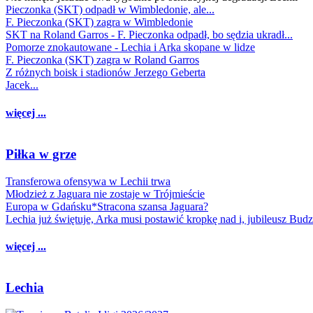
Pieczonka (SKT) odpadł w Wimbledonie, ale...
F. Pieczonka (SKT) zagra w Wimbledonie
SKT na Roland Garros - F. Pieczonka odpadł, bo sędzia ukradł...
Pomorze znokautowane - Lechia i Arka skopane w lidze
F. Pieczonka (SKT) zagra w Roland Garros
Z różnych boisk i stadionów Jerzego Geberta
Jacek...
więcej ...
Piłka w grze
Transferowa ofensywa w Lechii trwa
Młodzież z Jaguara nie zostaje w Trójmieście
Europa w Gdańsku*Stracona szansa Jaguara?
Lechia już świętuje, Arka musi postawić kropkę nad i, jubileusz Bud
więcej ...
Lechia