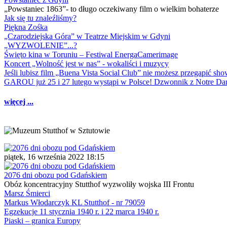
„Powstaniec 1863”- to długo oczekiwany film o wielkim bohaterze
Jak się tu znaleźliśmy?
Piękna Zośka
„Czarodziejska Góra” w Teatrze Miejskim w Gdyni
„WYZWOLENIE”...?
Święto kina w Toruniu – Festiwal EnergaCamerimage
Koncert „Wolność jest w nas” - wokaliści i muzycy
Jeśli lubisz film „Buena Vista Social Club” nie możesz przegapić s
GAROU już 25 i 27 lutego wystąpi w Polsce! Dzwonnik z Notre 
więcej ...
piątek, 16 września 2022 18:15
2076 dni obozu pod Gdańskiem
Obóz koncentracyjny Stutthof wyzwoliły wojska III Frontu
Marsz Śmierci
Markus Włodarczyk KL Stutthof - nr 79059
Egzekucje 11 stycznia 1940 r. i 22 marca 1940 r.
Piaski – granica Europy