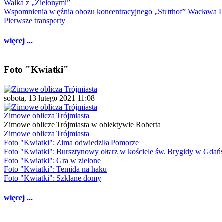
Walka z „Zielonymi”
Wspomnienia więźnia obozu koncentracyjnego „Stutthof” Wacława 
Pierwsze transporty
więcej ...
Foto "Kwiatki"
sobota, 13 lutego 2021 11:08
Zimowe oblicza Trójmiasta
Zimowe oblicze Trójmiasta w obiektywie Roberta
Zimowe oblicza Trójmiasta
Foto "Kwiatki": Zima odwiedziła Pomorze
Foto "Kwiatki": Bursztynowy ołtarz w kościele św. Brygidy w Gdań
Foto "Kwiatki": Gra w zielone
Foto "Kwiatki": Temida na haku
Foto "Kwiatki": Szklane domy
więcej ...