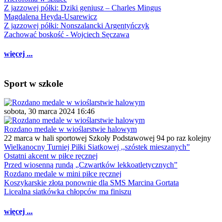
Z jazzowej półki: Dziki geniusz – Charles Mingus
Magdalena Heyda-Usarewicz
Z jazzowej półki: Nonszalancki Argentyńczyk
Zachować boskość - Wojciech Sęczawa
więcej ...
Sport w szkole
sobota, 30 marca 2024 16:46
Rozdano medale w wioślarstwie halowym
22 marca w hali sportowej Szkoły Podstawowej 94 po raz kolejny
Wielkanocny Turniej Piłki Siatkowej ,,szóstek mieszanych”
Ostatni akcent w piłce ręcznej
Przed wiosenną rundą „Czwartków lekkoatletycznych”
Rozdano medale w mini piłce ręcznej
Koszykarskie złota ponownie dla SMS Marcina Gortata
Licealna siatkówka chłopców ma finiszu
więcej ...