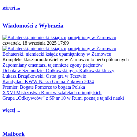
więcej ...
Wiadomości z Wybrzeża
czwartek, 18 września 2025 17:09
Bohaterski, niemiecki ksiądz upamiętniony w Żarnowcu
Kompleks klasztorno-kościelny w Żarnowcu to perła północnych
Zapomniany cmentarz, tajemnicze zgony pacjentów
Debata w Szemudzie: Dołkowski pyta, Kalkowski kluczy
Łukasz Brządkowski: Ostra gra w Tczewie
Kandydaci KWW Nasza Gmina Żukowo 2024
Premier: Bogate Pomorze to bogata Polska
XXVI Mistrzostwa Rumi w sztafetach olimpijskich
Grupa „Odkrywców” z SP nr 10 w Rumi poznaje tajniki nauki
więcej ...
Malbork