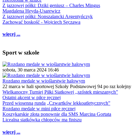
Z jazzowej półki: Dziki geniusz – Charles Mingus
Magdalena Heyda-Usarewicz
Z jazzowej półki: Nonszalancki Argentyńczyk
Zachować boskość - Wojciech Sęczawa
więcej ...
Sport w szkole
sobota, 30 marca 2024 16:46
Rozdano medale w wioślarstwie halowym
22 marca w hali sportowej Szkoły Podstawowej 94 po raz kolejny
Wielkanocny Turniej Piłki Siatkowej ,,szóstek mieszanych”
Ostatni akcent w piłce ręcznej
Przed wiosenną rundą „Czwartków lekkoatletycznych”
Rozdano medale w mini piłce ręcznej
Koszykarskie złota ponownie dla SMS Marcina Gortata
Licealna siatkówka chłopców ma finiszu
więcej ...