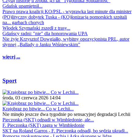
Czytaj historię u źródła. 45 lat "Tygodnika Solidarność"
Gdańsk upamiętnił...
Prawo prawa koalicji KO/PSL - wyprawka last minute dla minister
(PO)lityczny dobytek Tuska - (KO)lonizacja pomorskich szpitali
na... garbach chorych
Włodek Szymański zszedł z trasy...
Gdańscy radni: "nie" dla honorowania UPA
Nie żyje Krzysztof Dowgiałło, wybitny opozycjonista PRL, autor
słynnej „Ballady o Janku Wiśniewskim”
więcej ...
Sport
środa, 03 czerwca 2026 14:04
Krajobraz po bitwie... Co w Lechii...
Nie minęło jeszcze dwa tygodnie po sensacyjnej degradacji Lechii
Pieczonka (SKT) odpadł w Wimbledonie, ale...
F. Pieczonka (SKT) zagra w Wimbledonie
SKT na Roland Garros - F. Pieczonka odpadł, bo sędzia ukradł...
Pomorze znokautowane - Lechia i Arka skopane w lidze