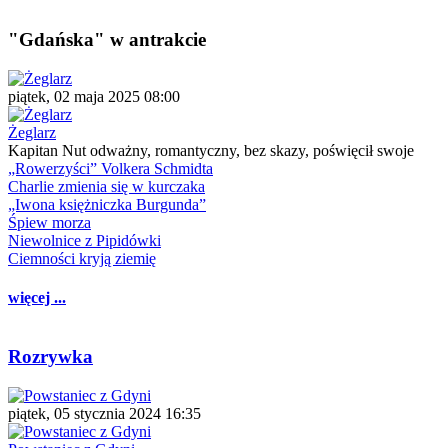
"Gdańska" w antrakcie
piątek, 02 maja 2025 08:00
Żeglarz
Kapitan Nut odważny, romantyczny, bez skazy, poświęcił swoje
„Rowerzyści” Volkera Schmidta
Charlie zmienia się w kurczaka
„Iwona księżniczka Burgunda”
Śpiew morza
Niewolnice z Pipidówki
Ciemności kryją ziemię
więcej ...
Rozrywka
piątek, 05 stycznia 2024 16:35