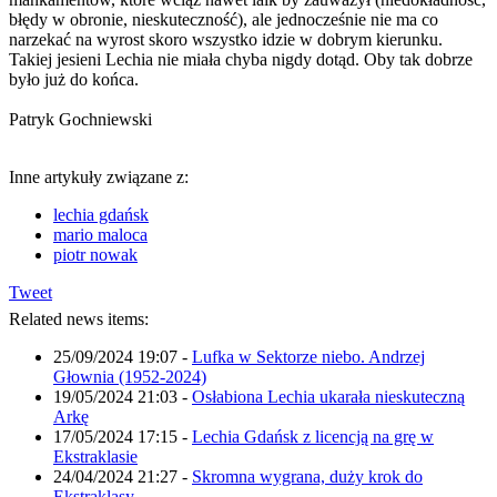
błędy w obronie, nieskuteczność), ale jednocześnie nie ma co
narzekać na wyrost skoro wszystko idzie w dobrym kierunku.
Takiej jesieni Lechia nie miała chyba nigdy dotąd. Oby tak dobrze
było już do końca.
Patryk Gochniewski
Inne artykuły związane z:
lechia gdańsk
mario maloca
piotr nowak
Tweet
Related news items:
25/09/2024 19:07
-
Lufka w Sektorze niebo. Andrzej
Głownia (1952-2024)
19/05/2024 21:03
-
Osłabiona Lechia ukarała nieskuteczną
Arkę
17/05/2024 17:15
-
Lechia Gdańsk z licencją na grę w
Ekstraklasie
24/04/2024 21:27
-
Skromna wygrana, duży krok do
Ekstraklasy