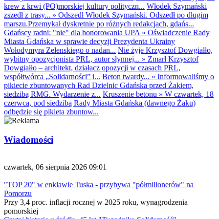
krew z krwi (PO)morskiej kultury polityczn...
Włodek Szymański
zszedł z trasy...
»
Odszedł Włodek Szymański. Odszedł po długim
marszu.Przemykał dyskretnie po różnych redakcjach, gdańs...
Gdańscy radni: "nie" dla honorowania UPA
»
Oświadczenie Rady
Miasta Gdańska w sprawie decyzji Prezydenta Ukrainy
Wołodymyra Zełenskiego o nadan...
Nie żyje Krzysztof Dowgiałło,
wybitny opozycjonista PRL, autor słynnej...
»
Zmarł Krzysztof
Dowgiałło – architekt, działacz opozycji w czasach PRL,
współtwórca „Solidarności” i...
Beton twardy...
»
Informowaliśmy o
pikiecie zbuntowanych Rad Dzielnic Gdańska przed Żakiem,
siedzibą RMG. Wydarzenie z...
Kruszenie betonu
»
W czwartek, 18
czerwca, pod siedzibą Rady Miasta Gdańska (dawnego Żaku)
odbędzie się pikieta zbuntow...
Wiadomości
czwartek, 06 sierpnia 2026 09:01
"TOP 20" w enklawie Tuska - przybywa "półmilionerów" na
Pomorzu
Przy 3,4 proc. inflacji rocznej w 2025 roku, wynagrodzenia
pomorskiej