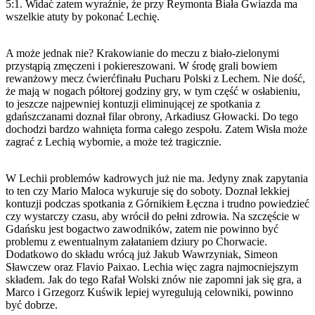
5:1. Widać zatem wyraźnie, że przy Reymonta Biała Gwiazda ma
wszelkie atuty by pokonać Lechię.
A może jednak nie? Krakowianie do meczu z biało-zielonymi
przystąpią zmęczeni i pokiereszowani. W środę grali bowiem
rewanżowy mecz ćwierćfinału Pucharu Polski z Lechem. Nie dość,
że mają w nogach półtorej godziny gry, w tym część w osłabieniu,
to jeszcze najpewniej kontuzji eliminującej ze spotkania z
gdańszczanami doznał filar obrony, Arkadiusz Głowacki. Do tego
dochodzi bardzo wahnięta forma całego zespołu. Zatem Wisła może
zagrać z Lechią wybornie, a może też tragicznie.
W Lechii problemów kadrowych już nie ma. Jedyny znak zapytania
to ten czy Mario Maloca wykuruje się do soboty. Doznał lekkiej
kontuzji podczas spotkania z Górnikiem Łęczna i trudno powiedzieć
czy wystarczy czasu, aby wrócił do pełni zdrowia. Na szczęście w
Gdańsku jest bogactwo zawodników, zatem nie powinno być
problemu z ewentualnym załataniem dziury po Chorwacie.
Dodatkowo do składu wrócą już Jakub Wawrzyniak, Simeon
Sławczew oraz Flavio Paixao. Lechia więc zagra najmocniejszym
składem. Jak do tego Rafał Wolski znów nie zapomni jak się gra, a
Marco i Grzegorz Kuświk lepiej wyregulują celowniki, powinno
być dobrze.