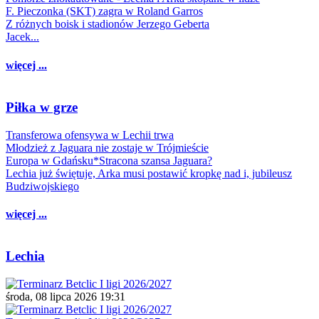
F. Pieczonka (SKT) zagra w Roland Garros
Z różnych boisk i stadionów Jerzego Geberta
Jacek...
więcej ...
Piłka w grze
Transferowa ofensywa w Lechii trwa
Młodzież z Jaguara nie zostaje w Trójmieście
Europa w Gdańsku*Stracona szansa Jaguara?
Lechia już świętuje, Arka musi postawić kropkę nad i, jubileusz
Budziwojskiego
więcej ...
Lechia
środa, 08 lipca 2026 19:31