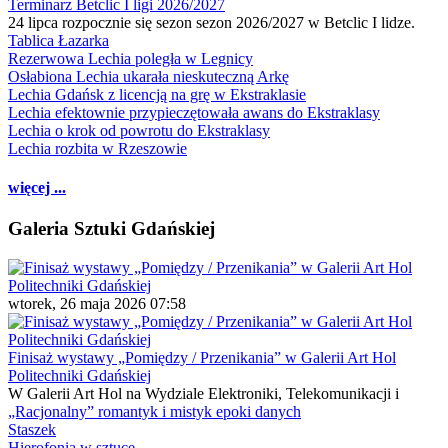
Terminarz Betclic I ligi 2026/2027
24 lipca rozpocznie się sezon sezon 2026/2027 w Betclic I lidze.
Tablica Łazarka
Rezerwowa Lechia poległa w Legnicy
Osłabiona Lechia ukarała nieskuteczną Arkę
Lechia Gdańsk z licencją na grę w Ekstraklasie
Lechia efektownie przypieczętowała awans do Ekstraklasy
Lechia o krok od powrotu do Ekstraklasy
Lechia rozbita w Rzeszowie
więcej ...
Galeria Sztuki Gdańskiej
wtorek, 26 maja 2026 07:58
Finisaż wystawy „Pomiędzy / Przenikania” w Galerii Art Hol
Politechniki Gdańskiej
W Galerii Art Hol na Wydziale Elektroniki, Telekomunikacji i
„Racjonalny” romantyk i mistyk epoki danych
Staszek
Hierofonia w sztuce