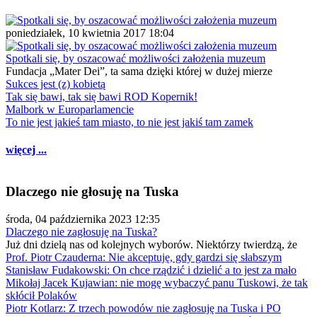
poniedziałek, 10 kwietnia 2017 18:04
Spotkali się, by oszacować możliwości założenia muzeum
Fundacja „Mater Dei”, ta sama dzięki której w dużej mierze
Sukces jest (z) kobietą
Tak się bawi, tak się bawi ROD Kopernik!
Malbork w Europarlamencie
To nie jest jakieś tam miasto, to nie jest jakiś tam zamek
więcej ...
Dlaczego nie głosuję na Tuska
środa, 04 października 2023 12:35
Dlaczego nie zagłosuję na Tuska?
Już dni dzielą nas od kolejnych wyborów. Niektórzy twierdzą, że
Prof. Piotr Czauderna: Nie akceptuję, gdy gardzi się słabszym
Stanisław Fudakowski: On chce rządzić i dzielić a to jest za mało
Mikołaj Jacek Kujawian: nie mogę wybaczyć panu Tuskowi, że tak
skłócił Polaków
Piotr Kotlarz: Z trzech powodów nie zagłosuję na Tuska i PO