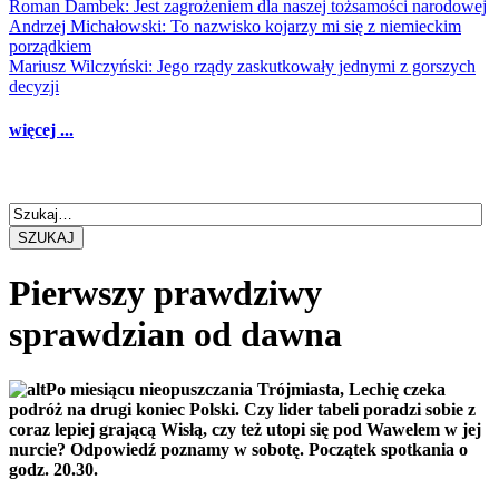
Roman Dambek: Jest zagrożeniem dla naszej tożsamości narodowej
Andrzej Michałowski: To nazwisko kojarzy mi się z niemieckim
porządkiem
Mariusz Wilczyński: Jego rządy zaskutkowały jednymi z gorszych
decyzji
więcej ...
SZUKAJ
Pierwszy prawdziwy
sprawdzian od dawna
Po miesiącu nieopuszczania Trójmiasta, Lechię czeka
podróż na drugi koniec Polski. Czy lider tabeli poradzi sobie z
coraz lepiej grającą Wisłą, czy też utopi się pod Wawelem w jej
nurcie? Odpowiedź poznamy w sobotę. Początek spotkania o
godz. 20.30.