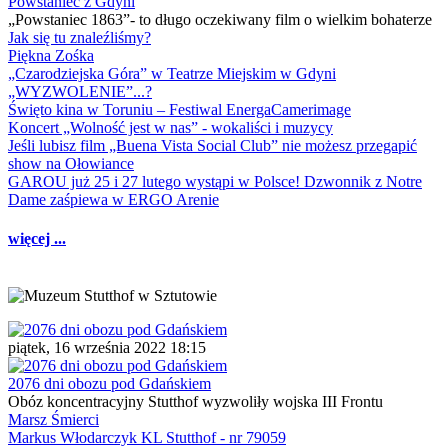
Powstaniec z Gdyni
„Powstaniec 1863”- to długo oczekiwany film o wielkim bohaterze
Jak się tu znaleźliśmy?
Piękna Zośka
„Czarodziejska Góra” w Teatrze Miejskim w Gdyni
„WYZWOLENIE”...?
Święto kina w Toruniu – Festiwal EnergaCamerimage
Koncert „Wolność jest w nas” - wokaliści i muzycy
Jeśli lubisz film „Buena Vista Social Club” nie możesz przegapić
show na Ołowiance
GAROU już 25 i 27 lutego wystąpi w Polsce! Dzwonnik z Notre
Dame zaśpiewa w ERGO Arenie
więcej ...
piątek, 16 września 2022 18:15
2076 dni obozu pod Gdańskiem
Obóz koncentracyjny Stutthof wyzwoliły wojska III Frontu
Marsz Śmierci
Markus Włodarczyk KL Stutthof - nr 79059