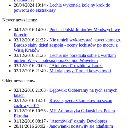
20/04/2024 19:14
-
Lechia wykonała kolejny krok do
powrotu do ekstraklasy
Newer news items:
04/12/2016 14:30
-
Puchar Polski Juniorów Młodszych we
florecie
03/12/2016 21:32
-
Nie umieli wykorzystać nawet karnego.
Bardzo słaby dzień zespołu - oceny lechistów po meczu z
Wisłą Kraków
03/12/2016 21:25
-
Lechia nie poradziła sobie z wartkim
nurtem Wisły - bolesna porażka pod Wawelem
03/12/2016 20:05
-
"Atomówki" rozbite w Łodzi
02/12/2016 21:49
-
Mikołajkowy Turniej koszykówki
Older news items:
02/12/2016 21:08
-
Łęgowik: Odbieramy na tych samych
falach
02/12/2016 14:51
-
Rusza sprzedaż karnetów na sezon
żużlowy 2017
01/12/2016 10:55
-
MH Automatyka Gdańsk bez Petera
Ekrotha
01/12/2016 08:17
-
"Atomówki" ograły Developres
28/11/2016 20:02
-
Janowianki postawiły się gdańskim