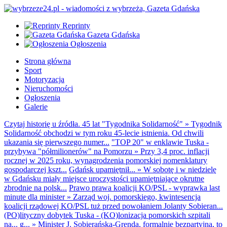
Reprinty
Gazeta Gdańska
Ogłoszenia
Strona główna
Sport
Motoryzacja
Nieruchomości
Ogłoszenia
Galerie
Czytaj historię u źródła. 45 lat "Tygodnika Solidarność"
»
Tygodnik
Solidarność obchodzi w tym roku 45-lecie istnienia. Od chwili
ukazania się pierwszego numer...
"TOP 20" w enklawie Tuska -
przybywa "półmilionerów" na Pomorzu
»
Przy 3,4 proc. inflacji
rocznej w 2025 roku, wynagrodzenia pomorskiej nomenklatury
gospodarczej kszt...
Gdańsk upamiętnił...
»
W sobotę i w niedzielę
w Gdańsku miały miejsce uroczystości upamiętniające okrutne
zbrodnie na polsk...
Prawo prawa koalicji KO/PSL - wyprawka last
minute dla minister
»
Zarząd woj. pomorskiego, kwintesencja
koalicji rządowej KO/PSL tuż przed powołaniem Jolanty Sobieran...
(PO)lityczny dobytek Tuska - (KO)lonizacja pomorskich szpitali
na... g...
»
Minister J. Sobierańska-Grenda, formalnie bezpartyjna, to