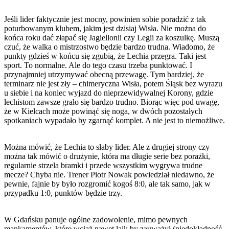
Jeśli lider faktycznie jest mocny, powinien sobie poradzić z tak
poturbowanym klubem, jakim jest dzisiaj Wisła. Nie można do
końca roku dać złapać się Jagiellonii czy Legii za koszulkę. Muszą
czuć, że walka o mistrzostwo będzie bardzo trudna. Wiadomo, że
punkty gdzieś w końcu się zgubią, że Lechia przegra. Taki jest
sport. To normalne. Ale do tego czasu trzeba punktować. I
przynajmniej utrzymywać obecną przewagę. Tym bardziej, że
terminarz nie jest zły – chimeryczna Wisła, potem Śląsk bez wyrazu
u siebie i na koniec wyjazd do nieprzewidywalnej Korony, gdzie
lechistom zawsze grało się bardzo trudno. Biorąc więc pod uwagę,
że w Kielcach może powinąć się noga, w dwóch pozostałych
spotkaniach wypadało by zgarnąć komplet. A nie jest to niemożliwe.
Można mówić, że Lechia to słaby lider. Ale z drugiej strony czy
można tak mówić o drużynie, która ma długie serie bez porażki,
regularnie strzela bramki i przede wszystkim wygrywa trudne
mecze? Chyba nie. Trener Piotr Nowak powiedział niedawno, że
pewnie, fajnie by było rozgromić kogoś 8:0, ale tak samo, jak w
przypadku 1:0, punktów będzie trzy.
W Gdańsku panuje ogólne zadowolenie, mimo pewnych
mankamentów, które wciąż nawet laik by zauważył (niedokładność,