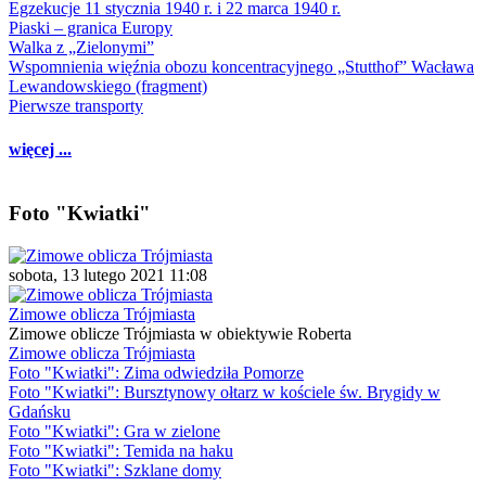
Egzekucje 11 stycznia 1940 r. i 22 marca 1940 r.
Piaski – granica Europy
Walka z „Zielonymi”
Wspomnienia więźnia obozu koncentracyjnego „Stutthof” Wacława
Lewandowskiego (fragment)
Pierwsze transporty
więcej ...
Foto "Kwiatki"
sobota, 13 lutego 2021 11:08
Zimowe oblicza Trójmiasta
Zimowe oblicze Trójmiasta w obiektywie Roberta
Zimowe oblicza Trójmiasta
Foto "Kwiatki": Zima odwiedziła Pomorze
Foto "Kwiatki": Bursztynowy ołtarz w kościele św. Brygidy w
Gdańsku
Foto "Kwiatki": Gra w zielone
Foto "Kwiatki": Temida na haku
Foto "Kwiatki": Szklane domy