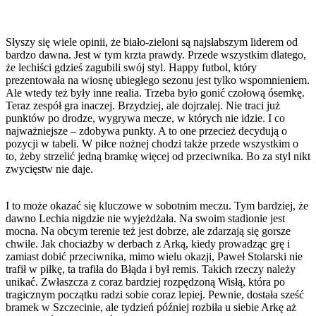
Słyszy się wiele opinii, że biało-zieloni są najsłabszym liderem od
bardzo dawna. Jest w tym krzta prawdy. Przede wszystkim dlatego,
że lechiści gdzieś zagubili swój styl. Happy futbol, który
prezentowała na wiosnę ubiegłego sezonu jest tylko wspomnieniem.
Ale wtedy też były inne realia. Trzeba było gonić czołową ósemkę.
Teraz zespół gra inaczej. Brzydziej, ale dojrzalej. Nie traci już
punktów po drodze, wygrywa mecze, w których nie idzie. I co
najważniejsze – zdobywa punkty. A to one przecież decydują o
pozycji w tabeli. W piłce nożnej chodzi także przede wszystkim o
to, żeby strzelić jedną bramkę więcej od przeciwnika. Bo za styl nikt
zwycięstw nie daje.
I to może okazać się kluczowe w sobotnim meczu. Tym bardziej, że
dawno Lechia nigdzie nie wyjeżdżała. Na swoim stadionie jest
mocna. Na obcym terenie też jest dobrze, ale zdarzają się gorsze
chwile. Jak chociażby w derbach z Arką, kiedy prowadząc grę i
zamiast dobić przeciwnika, mimo wielu okazji, Paweł Stolarski nie
trafił w piłkę, ta trafiła do Błąda i był remis. Takich rzeczy należy
unikać. Zwłaszcza z coraz bardziej rozpędzoną Wisłą, która po
tragicznym początku radzi sobie coraz lepiej. Pewnie, dostała sześć
bramek w Szczecinie, ale tydzień później rozbiła u siebie Arkę aż