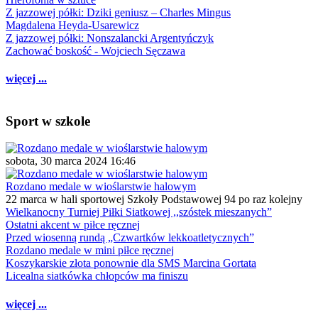
Z jazzowej półki: Dziki geniusz – Charles Mingus
Magdalena Heyda-Usarewicz
Z jazzowej półki: Nonszalancki Argentyńczyk
Zachować boskość - Wojciech Sęczawa
więcej ...
Sport w szkole
sobota, 30 marca 2024 16:46
Rozdano medale w wioślarstwie halowym
22 marca w hali sportowej Szkoły Podstawowej 94 po raz kolejny
Wielkanocny Turniej Piłki Siatkowej ,,szóstek mieszanych”
Ostatni akcent w piłce ręcznej
Przed wiosenną rundą „Czwartków lekkoatletycznych”
Rozdano medale w mini piłce ręcznej
Koszykarskie złota ponownie dla SMS Marcina Gortata
Licealna siatkówka chłopców ma finiszu
więcej ...