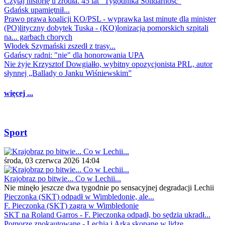
Czytaj historię u źródła. 45 lat "Tygodnika Solidarność"
Gdańsk upamiętnił...
Prawo prawa koalicji KO/PSL - wyprawka last minute dla minister
(PO)lityczny dobytek Tuska - (KO)lonizacja pomorskich szpitali
na... garbach chorych
Włodek Szymański zszedł z trasy...
Gdańscy radni: "nie" dla honorowania UPA
Nie żyje Krzysztof Dowgiałło, wybitny opozycjonista PRL, autor
słynnej „Ballady o Janku Wiśniewskim”
więcej ...
Sport
środa, 03 czerwca 2026 14:04
Krajobraz po bitwie... Co w Lechii...
Nie minęło jeszcze dwa tygodnie po sensacyjnej degradacji Lechii
Pieczonka (SKT) odpadł w Wimbledonie, ale...
F. Pieczonka (SKT) zagra w Wimbledonie
SKT na Roland Garros - F. Pieczonka odpadł, bo sędzia ukradł...
Pomorze znokautowane - Lechia i Arka skopane w lidze