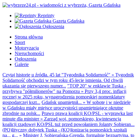
Reprinty
Gazeta Gdańska
Ogłoszenia
Strona główna
Sport
Motoryzacja
Nieruchomości
Ogłoszenia
Galerie
Czytaj historię u źródła. 45 lat "Tygodnika Solidarność"
»
Tygodnik
Solidarność obchodzi w tym roku 45-lecie istnienia. Od chwili
ukazania się pierwszego numer...
"TOP 20" w enklawie Tuska -
przybywa "półmilionerów" na Pomorzu
»
Przy 3,4 proc. inflacji
rocznej w 2025 roku, wynagrodzenia pomorskiej nomenklatury
gospodarczej kszt...
Gdańsk upamiętnił...
»
W sobotę i w niedzielę
w Gdańsku miały miejsce uroczystości upamiętniające okrutne
zbrodnie na polsk...
Prawo prawa koalicji KO/PSL - wyprawka last
minute dla minister
»
Zarząd woj. pomorskiego, kwintesencja
koalicji rządowej KO/PSL tuż przed powołaniem Jolanty Sobieran...
(PO)lityczny dobytek Tuska - (KO)lonizacja pomorskich szpitali
na... g...
»
Minister J. Sobierańska-Grenda, formalnie bezpartyjna, to