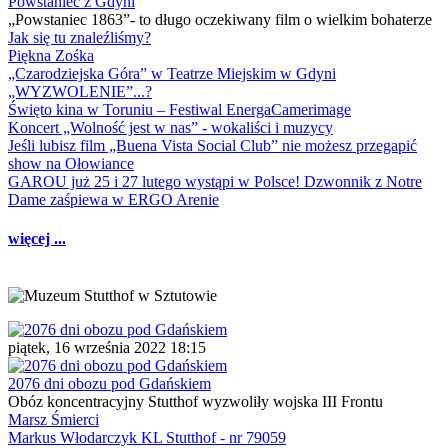
Powstaniec z Gdyni
„Powstaniec 1863”- to długo oczekiwany film o wielkim bohaterze
Jak się tu znaleźliśmy?
Piękna Zośka
„Czarodziejska Góra” w Teatrze Miejskim w Gdyni
„WYZWOLENIE”...?
Święto kina w Toruniu – Festiwal EnergaCamerimage
Koncert „Wolność jest w nas” - wokaliści i muzycy
Jeśli lubisz film „Buena Vista Social Club” nie możesz przegapić
show na Ołowiance
GAROU już 25 i 27 lutego wystąpi w Polsce! Dzwonnik z Notre
Dame zaśpiewa w ERGO Arenie
więcej ...
piątek, 16 września 2022 18:15
2076 dni obozu pod Gdańskiem
Obóz koncentracyjny Stutthof wyzwoliły wojska III Frontu
Marsz Śmierci
Markus Włodarczyk KL Stutthof - nr 79059