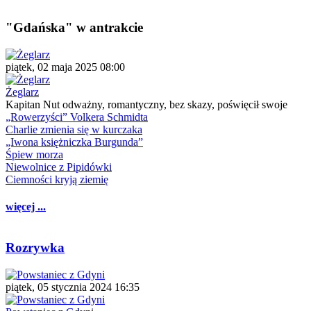
"Gdańska" w antrakcie
piątek, 02 maja 2025 08:00
Żeglarz
Kapitan Nut odważny, romantyczny, bez skazy, poświęcił swoje
„Rowerzyści” Volkera Schmidta
Charlie zmienia się w kurczaka
„Iwona księżniczka Burgunda”
Śpiew morza
Niewolnice z Pipidówki
Ciemności kryją ziemię
więcej ...
Rozrywka
piątek, 05 stycznia 2024 16:35