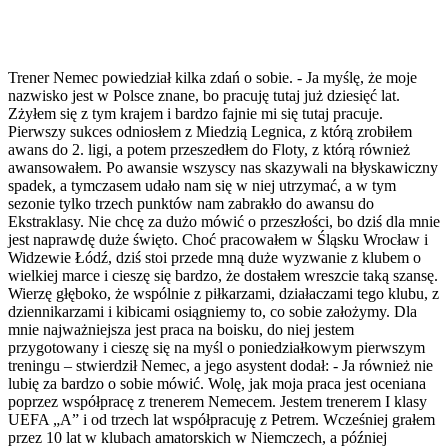
Trener Nemec powiedział kilka zdań o sobie. - Ja myślę, że moje
nazwisko jest w Polsce znane, bo pracuję tutaj już dziesięć lat.
Zżyłem się z tym krajem i bardzo fajnie mi się tutaj pracuje.
Pierwszy sukces odniosłem z Miedzią Legnica, z którą zrobiłem
awans do 2. ligi, a potem przeszedłem do Floty, z którą również
awansowałem. Po awansie wszyscy nas skazywali na błyskawiczny
spadek, a tymczasem udało nam się w niej utrzymać, a w tym
sezonie tylko trzech punktów nam zabrakło do awansu do
Ekstraklasy. Nie chcę za dużo mówić o przeszłości, bo dziś dla mnie
jest naprawdę duże święto. Choć pracowałem w Śląsku Wrocław i
Widzewie Łódź, dziś stoi przede mną duże wyzwanie z klubem o
wielkiej marce i cieszę się bardzo, że dostałem wreszcie taką szansę.
Wierzę głęboko, że wspólnie z piłkarzami, działaczami tego klubu, z
dziennikarzami i kibicami osiągniemy to, co sobie założymy. Dla
mnie najważniejsza jest praca na boisku, do niej jestem
przygotowany i cieszę się na myśl o poniedziałkowym pierwszym
treningu – stwierdził Nemec, a jego asystent dodał: - Ja również nie
lubię za bardzo o sobie mówić. Wolę, jak moja praca jest oceniana
poprzez współpracę z trenerem Nemecem. Jestem trenerem I klasy
UEFA „A” i od trzech lat współpracuję z Petrem. Wcześniej grałem
przez 10 lat w klubach amatorskich w Niemczech, a później