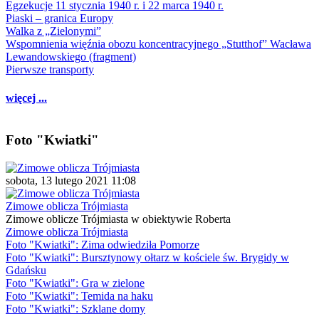
Egzekucje 11 stycznia 1940 r. i 22 marca 1940 r.
Piaski – granica Europy
Walka z „Zielonymi”
Wspomnienia więźnia obozu koncentracyjnego „Stutthof” Wacława
Lewandowskiego (fragment)
Pierwsze transporty
więcej ...
Foto "Kwiatki"
sobota, 13 lutego 2021 11:08
Zimowe oblicza Trójmiasta
Zimowe oblicze Trójmiasta w obiektywie Roberta
Zimowe oblicza Trójmiasta
Foto "Kwiatki": Zima odwiedziła Pomorze
Foto "Kwiatki": Bursztynowy ołtarz w kościele św. Brygidy w
Gdańsku
Foto "Kwiatki": Gra w zielone
Foto "Kwiatki": Temida na haku
Foto "Kwiatki": Szklane domy