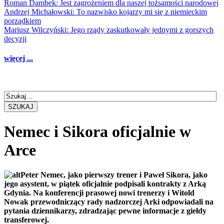
Roman Dambek: Jest zagrożeniem dla naszej tożsamości narodowej
Andrzej Michałowski: To nazwisko kojarzy mi się z niemieckim
porządkiem
Mariusz Wilczyński: Jego rządy zaskutkowały jednymi z gorszych
decyzji
więcej ...
SZUKAJ
Nemec i Sikora oficjalnie w
Arce
Peter Nemec, jako pierwszy trener i Paweł Sikora, jako
jego asystent, w piątek oficjalnie podpisali kontrakty z Arką
Gdynia. Na konferencji prasowej nowi trenerzy i Witold
Nowak przewodniczący rady nadzorczej Arki odpowiadali na
pytania dziennikarzy, zdradzając pewne informacje z giełdy
transferowej.