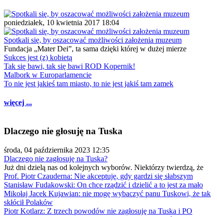
poniedziałek, 10 kwietnia 2017 18:04
Spotkali się, by oszacować możliwości założenia muzeum
Fundacja „Mater Dei”, ta sama dzięki której w dużej mierze
Sukces jest (z) kobietą
Tak się bawi, tak się bawi ROD Kopernik!
Malbork w Europarlamencie
To nie jest jakieś tam miasto, to nie jest jakiś tam zamek
więcej ...
Dlaczego nie głosuję na Tuska
środa, 04 października 2023 12:35
Dlaczego nie zagłosuję na Tuska?
Już dni dzielą nas od kolejnych wyborów. Niektórzy twierdzą, że
Prof. Piotr Czauderna: Nie akceptuję, gdy gardzi się słabszym
Stanisław Fudakowski: On chce rządzić i dzielić a to jest za mało
Mikołaj Jacek Kujawian: nie mogę wybaczyć panu Tuskowi, że tak
skłócił Polaków
Piotr Kotlarz: Z trzech powodów nie zagłosuję na Tuska i PO