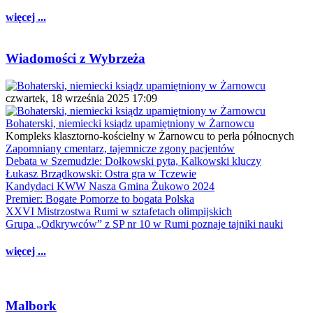
więcej ...
Wiadomości z Wybrzeża
czwartek, 18 września 2025 17:09
Bohaterski, niemiecki ksiądz upamiętniony w Żarnowcu
Kompleks klasztorno-kościelny w Żarnowcu to perła północnych
Zapomniany cmentarz, tajemnicze zgony pacjentów
Debata w Szemudzie: Dołkowski pyta, Kalkowski kluczy
Łukasz Brządkowski: Ostra gra w Tczewie
Kandydaci KWW Nasza Gmina Żukowo 2024
Premier: Bogate Pomorze to bogata Polska
XXVI Mistrzostwa Rumi w sztafetach olimpijskich
Grupa „Odkrywców” z SP nr 10 w Rumi poznaje tajniki nauki
więcej ...
Malbork