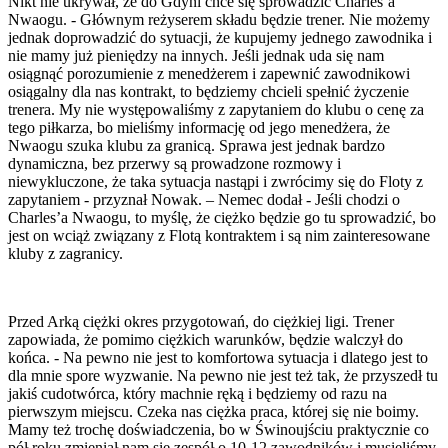
Nikt nie ukrywał, że do Gdyni chce się sprowadzić Charles’a
Nwaogu. - Głównym reżyserem składu będzie trener. Nie możemy
jednak doprowadzić do sytuacji, że kupujemy jednego zawodnika i
nie mamy już pieniędzy na innych. Jeśli jednak uda się nam
osiągnąć porozumienie z menedżerem i zapewnić zawodnikowi
osiągalny dla nas kontrakt, to będziemy chcieli spełnić życzenie
trenera. My nie występowaliśmy z zapytaniem do klubu o cenę za
tego piłkarza, bo mieliśmy informację od jego menedżera, że
Nwaogu szuka klubu za granicą. Sprawa jest jednak bardzo
dynamiczna, bez przerwy są prowadzone rozmowy i
niewykluczone, że taka sytuacja nastąpi i zwrócimy się do Floty z
zapytaniem - przyznał Nowak. – Nemec dodał - Jeśli chodzi o
Charles’a Nwaogu, to myślę, że ciężko będzie go tu sprowadzić, bo
jest on wciąż związany z Flotą kontraktem i są nim zainteresowane
kluby z zagranicy.
Przed Arką ciężki okres przygotowań, do ciężkiej ligi. Trener
zapowiada, że pomimo ciężkich warunków, będzie walczył do
końca. - Na pewno nie jest to komfortowa sytuacja i dlatego jest to
dla mnie spore wyzwanie. Na pewno nie jest też tak, że przyszedł tu
jakiś cudotwórca, który machnie ręką i będziemy od razu na
pierwszym miejscu. Czeka nas ciężka praca, której się nie boimy.
Mamy też trochę doświadczenia, bo w Świnoujściu praktycznie co
pół roku zmieniał nam się zespół o 10-12 zawodników i musieliśmy