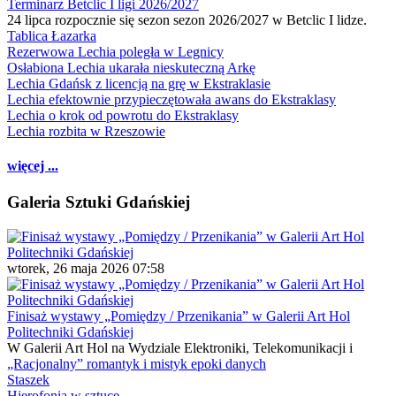
Terminarz Betclic I ligi 2026/2027
24 lipca rozpocznie się sezon sezon 2026/2027 w Betclic I lidze.
Tablica Łazarka
Rezerwowa Lechia poległa w Legnicy
Osłabiona Lechia ukarała nieskuteczną Arkę
Lechia Gdańsk z licencją na grę w Ekstraklasie
Lechia efektownie przypieczętowała awans do Ekstraklasy
Lechia o krok od powrotu do Ekstraklasy
Lechia rozbita w Rzeszowie
więcej ...
Galeria Sztuki Gdańskiej
wtorek, 26 maja 2026 07:58
Finisaż wystawy „Pomiędzy / Przenikania” w Galerii Art Hol
Politechniki Gdańskiej
W Galerii Art Hol na Wydziale Elektroniki, Telekomunikacji i
„Racjonalny” romantyk i mistyk epoki danych
Staszek
Hierofonia w sztuce