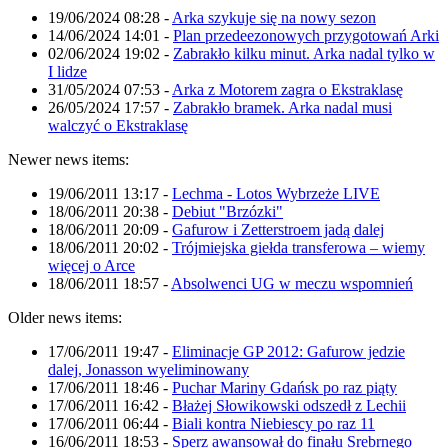
19/06/2024 08:28
-
Arka szykuje się na nowy sezon
14/06/2024 14:01
-
Plan przedeezonowych przygotowań Arki
02/06/2024 19:02
-
Zabrakło kilku minut. Arka nadal tylko w
I lidze
31/05/2024 07:53
-
Arka z Motorem zagra o Ekstraklasę
26/05/2024 17:57
-
Zabrakło bramek. Arka nadal musi
walczyć o Ekstraklasę
Newer news items:
19/06/2011 13:17
-
Lechma - Lotos Wybrzeże LIVE
18/06/2011 20:38
-
Debiut "Brzózki"
18/06/2011 20:09
-
Gafurow i Zetterstroem jadą dalej
18/06/2011 20:02
-
Trójmiejska giełda transferowa – wiemy
więcej o Arce
18/06/2011 18:57
-
Absolwenci UG w meczu wspomnień
Older news items:
17/06/2011 19:47
-
Eliminacje GP 2012: Gafurow jedzie
dalej, Jonasson wyeliminowany
17/06/2011 18:46
-
Puchar Mariny Gdańsk po raz piąty
17/06/2011 16:42
-
Błażej Słowikowski odszedł z Lechii
17/06/2011 06:44
-
Biali kontra Niebiescy po raz 11
16/06/2011 18:53
-
Sperz awansował do finału Srebrnego