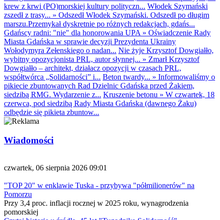
krew z krwi (PO)morskiej kultury polityczn...
Włodek Szymański
zszedł z trasy...
»
Odszedł Włodek Szymański. Odszedł po długim
marszu.Przemykał dyskretnie po różnych redakcjach, gdańs...
Gdańscy radni: "nie" dla honorowania UPA
»
Oświadczenie Rady
Miasta Gdańska w sprawie decyzji Prezydenta Ukrainy
Wołodymyra Zełenskiego o nadan...
Nie żyje Krzysztof Dowgiałło,
wybitny opozycjonista PRL, autor słynnej...
»
Zmarł Krzysztof
Dowgiałło – architekt, działacz opozycji w czasach PRL,
współtwórca „Solidarności” i...
Beton twardy...
»
Informowaliśmy o
pikiecie zbuntowanych Rad Dzielnic Gdańska przed Żakiem,
siedzibą RMG. Wydarzenie z...
Kruszenie betonu
»
W czwartek, 18
czerwca, pod siedzibą Rady Miasta Gdańska (dawnego Żaku)
odbędzie się pikieta zbuntow...
Wiadomości
czwartek, 06 sierpnia 2026 09:01
"TOP 20" w enklawie Tuska - przybywa "półmilionerów" na
Pomorzu
Przy 3,4 proc. inflacji rocznej w 2025 roku, wynagrodzenia
pomorskiej