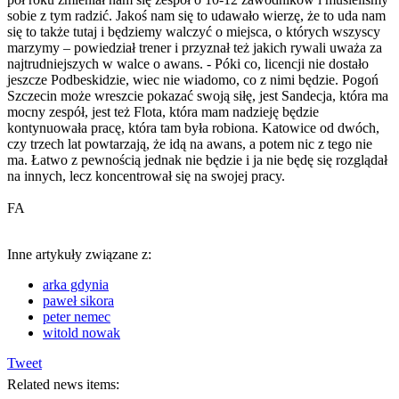
sobie z tym radzić. Jakoś nam się to udawało wierzę, że to uda nam
się to także tutaj i będziemy walczyć o miejsca, o których wszyscy
marzymy – powiedział trener i przyznał też jakich rywali uważa za
najtrudniejszych w walce o awans. - Póki co, licencji nie dostało
jeszcze Podbeskidzie, wiec nie wiadomo, co z nimi będzie. Pogoń
Szczecin może wreszcie pokazać swoją siłę, jest Sandecja, która ma
mocny zespół, jest też Flota, która mam nadzieję będzie
kontynuowała pracę, która tam była robiona. Katowice od dwóch,
czy trzech lat powtarzają, że idą na awans, a potem nic z tego nie
ma. Łatwo z pewnością jednak nie będzie i ja nie będę się rozglądał
na innych, lecz koncentrował się na swojej pracy.
FA
Inne artykuły związane z:
arka gdynia
paweł sikora
peter nemec
witold nowak
Tweet
Related news items: