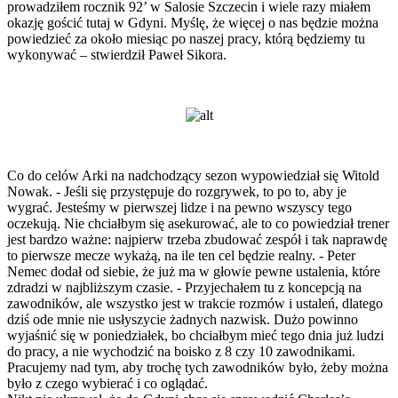
prowadziłem rocznik 92’ w Salosie Szczecin i wiele razy miałem
okazję gościć tutaj w Gdyni. Myślę, że więcej o nas będzie można
powiedzieć za około miesiąc po naszej pracy, którą będziemy tu
wykonywać – stwierdził Paweł Sikora.
Co do celów Arki na nadchodzący sezon wypowiedział się Witold
Nowak. - Jeśli się przystępuje do rozgrywek, to po to, aby je
wygrać. Jesteśmy w pierwszej lidze i na pewno wszyscy tego
oczekują. Nie chciałbym się asekurować, ale to co powiedział trener
jest bardzo ważne: najpierw trzeba zbudować zespół i tak naprawdę
to pierwsze mecze wykażą, na ile ten cel będzie realny. - Peter
Nemec dodał od siebie, że już ma w głowie pewne ustalenia, które
zdradzi w najbliższym czasie. - Przyjechałem tu z koncepcją na
zawodników, ale wszystko jest w trakcie rozmów i ustaleń, dlatego
dziś ode mnie nie usłyszycie żadnych nazwisk. Dużo powinno
wyjaśnić się w poniedziałek, bo chciałbym mieć tego dnia już ludzi
do pracy, a nie wychodzić na boisko z 8 czy 10 zawodnikami.
Pracujemy nad tym, aby trochę tych zawodników było, żeby można
było z czego wybierać i co oglądać.