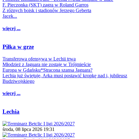
F. Pieczonka (SKT) zagra w Roland Garros
Z różnych boisk i stadionów Jerzego Geberta
Jacek...
więcej ...
Piłka w grze
Transferowa ofensywa w Lechii trwa
Młodzież z Jaguara nie zostaje w Trójmieście
Europa w Gdańsku*Stracona szansa Jaguara?
Lechia już świętuje, Arka musi postawić kropkę nad i, jubileusz
Budziwojskiego
więcej ...
Lechia
środa, 08 lipca 2026 19:31