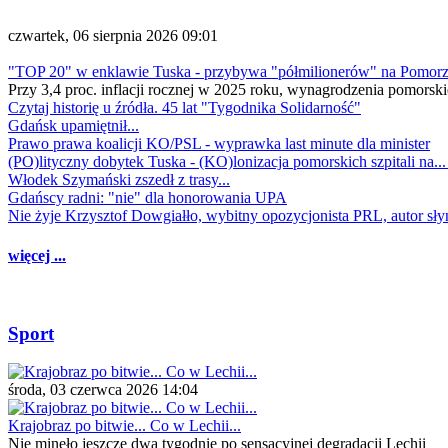
czwartek, 06 sierpnia 2026 09:01
"TOP 20" w enklawie Tuska - przybywa "półmilionerów" na Pomor
Przy 3,4 proc. inflacji rocznej w 2025 roku, wynagrodzenia pomorski
Czytaj historię u źródła. 45 lat "Tygodnika Solidarność"
Gdańsk upamiętnił...
Prawo prawa koalicji KO/PSL - wyprawka last minute dla minister
(PO)lityczny dobytek Tuska - (KO)lonizacja pomorskich szpitali na..
Włodek Szymański zszedł z trasy...
Gdańscy radni: "nie" dla honorowania UPA
Nie żyje Krzysztof Dowgiałło, wybitny opozycjonista PRL, autor sł
więcej ...
Sport
środa, 03 czerwca 2026 14:04
Krajobraz po bitwie... Co w Lechii...
Nie minęło jeszcze dwa tygodnie po sensacyjnej degradacji Lechii