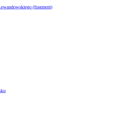
Lewandowskiego (fragment)
sku