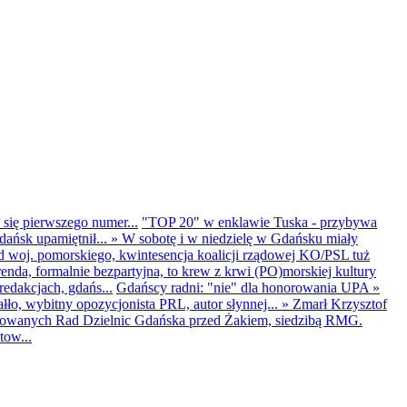
 się pierwszego numer...
"TOP 20" w enklawie Tuska - przybywa
dańsk upamiętnił...
»
W sobotę i w niedzielę w Gdańsku miały
d woj. pomorskiego, kwintesencja koalicji rządowej KO/PSL tuż
renda, formalnie bezpartyjna, to krew z krwi (PO)morskiej kultury
edakcjach, gdańs...
Gdańscy radni: "nie" dla honorowania UPA
»
ło, wybitny opozycjonista PRL, autor słynnej...
»
Zmarł Krzysztof
ntowanych Rad Dzielnic Gdańska przed Żakiem, siedzibą RMG.
tow...