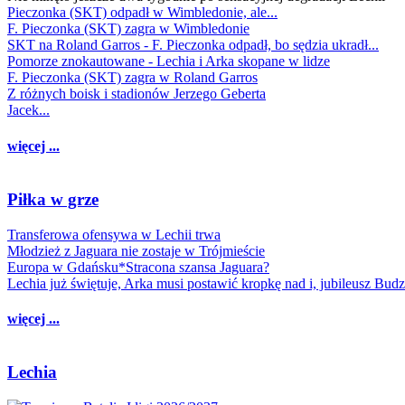
Pieczonka (SKT) odpadł w Wimbledonie, ale...
F. Pieczonka (SKT) zagra w Wimbledonie
SKT na Roland Garros - F. Pieczonka odpadł, bo sędzia ukradł...
Pomorze znokautowane - Lechia i Arka skopane w lidze
F. Pieczonka (SKT) zagra w Roland Garros
Z różnych boisk i stadionów Jerzego Geberta
Jacek...
więcej ...
Piłka w grze
Transferowa ofensywa w Lechii trwa
Młodzież z Jaguara nie zostaje w Trójmieście
Europa w Gdańsku*Stracona szansa Jaguara?
Lechia już świętuje, Arka musi postawić kropkę nad i, jubileusz Bud
więcej ...
Lechia