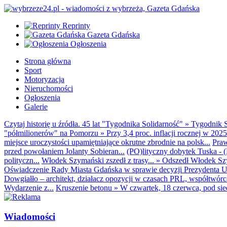
Reprinty
Gazeta Gdańska
Ogłoszenia
Strona główna
Sport
Motoryzacja
Nieruchomości
Ogłoszenia
Galerie
Czytaj historię u źródła. 45 lat "Tygodnika Solidarność"
»
Tygodnik S
"półmilionerów" na Pomorzu
»
Przy 3,4 proc. inflacji rocznej w 20
miejsce uroczystości upamiętniające okrutne zbrodnie na polsk...
Praw
przed powołaniem Jolanty Sobieran...
(PO)lityczny dobytek Tuska - (K
polityczn...
Włodek Szymański zszedł z trasy...
»
Odszedł Włodek Szy
Oświadczenie Rady Miasta Gdańska w sprawie decyzji Prezydenta U
Dowgiałło – architekt, działacz opozycji w czasach PRL, współtwórca 
Wydarzenie z...
Kruszenie betonu
»
W czwartek, 18 czerwca, pod sie
Wiadomości