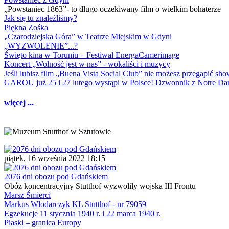
„Powstaniec 1863”- to długo oczekiwany film o wielkim bohaterze
Jak się tu znaleźliśmy?
Piękna Zośka
„Czarodziejska Góra” w Teatrze Miejskim w Gdyni
„WYZWOLENIE”...?
Święto kina w Toruniu – Festiwal EnergaCamerimage
Koncert „Wolność jest w nas” - wokaliści i muzycy
Jeśli lubisz film „Buena Vista Social Club” nie możesz przegapić s
GAROU już 25 i 27 lutego wystąpi w Polsce! Dzwonnik z Notre 
więcej ...
piątek, 16 września 2022 18:15
2076 dni obozu pod Gdańskiem
Obóz koncentracyjny Stutthof wyzwoliły wojska III Frontu
Marsz Śmierci
Markus Włodarczyk KL Stutthof - nr 79059
Egzekucje 11 stycznia 1940 r. i 22 marca 1940 r.
Piaski – granica Europy