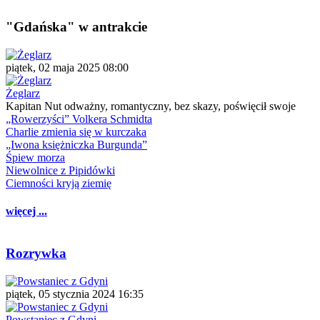
"Gdańska" w antrakcie
piątek, 02 maja 2025 08:00
Żeglarz
Kapitan Nut odważny, romantyczny, bez skazy, poświęcił swoje
„Rowerzyści” Volkera Schmidta
Charlie zmienia się w kurczaka
„Iwona księżniczka Burgunda”
Śpiew morza
Niewolnice z Pipidówki
Ciemności kryją ziemię
więcej ...
Rozrywka
piątek, 05 stycznia 2024 16:35
Powstaniec z Gdyni