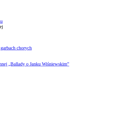
zu
ej
. garbach chorych
ynnej „Ballady o Janku Wiśniewskim”