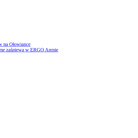
how na Ołowiance
Dame zaśpiewa w ERGO Arenie