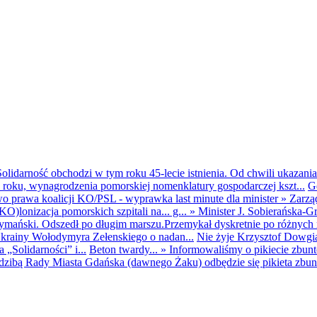
olidarność obchodzi w tym roku 45-lecie istnienia. Od chwili ukazania
25 roku, wynagrodzenia pomorskiej nomenklatury gospodarczej kszt...
G
o prawa koalicji KO/PSL - wyprawka last minute dla minister
»
Zarzą
O)lonizacja pomorskich szpitali na... g...
»
Minister J. Sobierańska-G
mański. Odszedł po długim marszu.Przemykał dyskretnie po różnych r
krainy Wołodymyra Zełenskiego o nadan...
Nie żyje Krzysztof Dowgiał
„Solidarności” i...
Beton twardy...
»
Informowaliśmy o pikiecie zbu
dzibą Rady Miasta Gdańska (dawnego Żaku) odbędzie się pikieta zbun