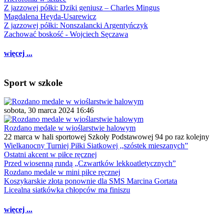
Z jazzowej półki: Dziki geniusz – Charles Mingus
Magdalena Heyda-Usarewicz
Z jazzowej półki: Nonszalancki Argentyńczyk
Zachować boskość - Wojciech Sęczawa
więcej ...
Sport w szkole
sobota, 30 marca 2024 16:46
Rozdano medale w wioślarstwie halowym
22 marca w hali sportowej Szkoły Podstawowej 94 po raz kolejny
Wielkanocny Turniej Piłki Siatkowej ,,szóstek mieszanych”
Ostatni akcent w piłce ręcznej
Przed wiosenną rundą „Czwartków lekkoatletycznych”
Rozdano medale w mini piłce ręcznej
Koszykarskie złota ponownie dla SMS Marcina Gortata
Licealna siatkówka chłopców ma finiszu
więcej ...