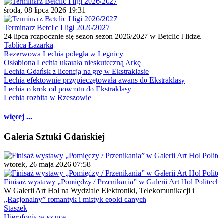
środa, 08 lipca 2026 19:31
Terminarz Betclic I ligi 2026/2027
24 lipca rozpocznie się sezon sezon 2026/2027 w Betclic I lidze.
Tablica Łazarka
Rezerwowa Lechia poległa w Legnicy
Osłabiona Lechia ukarała nieskuteczną Arkę
Lechia Gdańsk z licencją na grę w Ekstraklasie
Lechia efektownie przypieczętowała awans do Ekstraklasy
Lechia o krok od powrotu do Ekstraklasy
Lechia rozbita w Rzeszowie
więcej ...
Galeria Sztuki Gdańskiej
wtorek, 26 maja 2026 07:58
Finisaż wystawy „Pomiędzy / Przenikania” w Galerii Art Hol Politec
W Galerii Art Hol na Wydziale Elektroniki, Telekomunikacji i
„Racjonalny” romantyk i mistyk epoki danych
Staszek
Hierofonia w sztuce