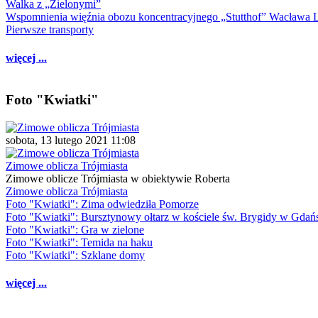
Walka z „Zielonymi”
Wspomnienia więźnia obozu koncentracyjnego „Stutthof” Wacława 
Pierwsze transporty
więcej ...
Foto "Kwiatki"
sobota, 13 lutego 2021 11:08
Zimowe oblicza Trójmiasta
Zimowe oblicze Trójmiasta w obiektywie Roberta
Zimowe oblicza Trójmiasta
Foto "Kwiatki": Zima odwiedziła Pomorze
Foto "Kwiatki": Bursztynowy ołtarz w kościele św. Brygidy w Gdań
Foto "Kwiatki": Gra w zielone
Foto "Kwiatki": Temida na haku
Foto "Kwiatki": Szklane domy
więcej ...