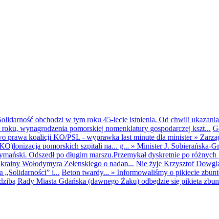
olidarność obchodzi w tym roku 45-lecie istnienia. Od chwili ukazania
25 roku, wynagrodzenia pomorskiej nomenklatury gospodarczej kszt...
G
o prawa koalicji KO/PSL - wyprawka last minute dla minister
»
Zarzą
O)lonizacja pomorskich szpitali na... g...
»
Minister J. Sobierańska-G
mański. Odszedł po długim marszu.Przemykał dyskretnie po różnych r
krainy Wołodymyra Zełenskiego o nadan...
Nie żyje Krzysztof Dowgiał
„Solidarności” i...
Beton twardy...
»
Informowaliśmy o pikiecie zbu
dzibą Rady Miasta Gdańska (dawnego Żaku) odbędzie się pikieta zbun