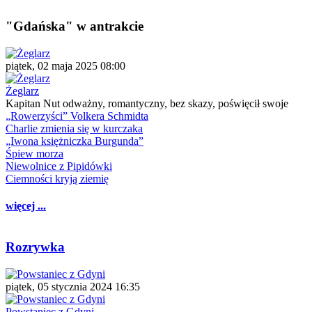
"Gdańska" w antrakcie
piątek, 02 maja 2025 08:00
Żeglarz
Kapitan Nut odważny, romantyczny, bez skazy, poświęcił swoje
„Rowerzyści” Volkera Schmidta
Charlie zmienia się w kurczaka
„Iwona księżniczka Burgunda”
Śpiew morza
Niewolnice z Pipidówki
Ciemności kryją ziemię
więcej ...
Rozrywka
piątek, 05 stycznia 2024 16:35
Powstaniec z Gdyni