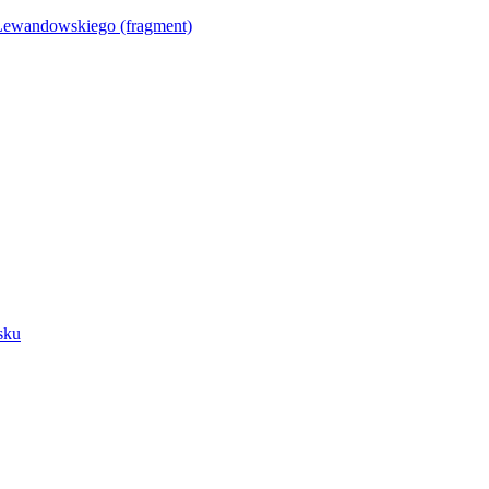
Lewandowskiego (fragment)
sku