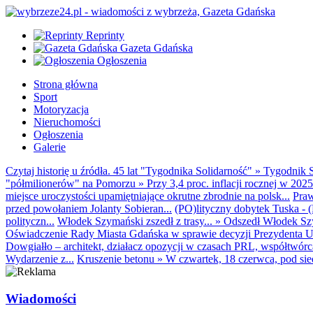
Reprinty
Gazeta Gdańska
Ogłoszenia
Strona główna
Sport
Motoryzacja
Nieruchomości
Ogłoszenia
Galerie
Czytaj historię u źródła. 45 lat "Tygodnika Solidarność"
»
Tygodnik S
"półmilionerów" na Pomorzu
»
Przy 3,4 proc. inflacji rocznej w 20
miejsce uroczystości upamiętniające okrutne zbrodnie na polsk...
Praw
przed powołaniem Jolanty Sobieran...
(PO)lityczny dobytek Tuska - (K
polityczn...
Włodek Szymański zszedł z trasy...
»
Odszedł Włodek Szy
Oświadczenie Rady Miasta Gdańska w sprawie decyzji Prezydenta U
Dowgiałło – architekt, działacz opozycji w czasach PRL, współtwórca 
Wydarzenie z...
Kruszenie betonu
»
W czwartek, 18 czerwca, pod sie
Wiadomości