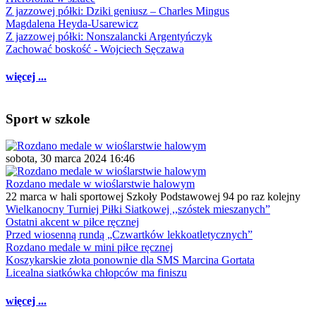
Z jazzowej półki: Dziki geniusz – Charles Mingus
Magdalena Heyda-Usarewicz
Z jazzowej półki: Nonszalancki Argentyńczyk
Zachować boskość - Wojciech Sęczawa
więcej ...
Sport w szkole
sobota, 30 marca 2024 16:46
Rozdano medale w wioślarstwie halowym
22 marca w hali sportowej Szkoły Podstawowej 94 po raz kolejny
Wielkanocny Turniej Piłki Siatkowej ,,szóstek mieszanych”
Ostatni akcent w piłce ręcznej
Przed wiosenną rundą „Czwartków lekkoatletycznych”
Rozdano medale w mini piłce ręcznej
Koszykarskie złota ponownie dla SMS Marcina Gortata
Licealna siatkówka chłopców ma finiszu
więcej ...