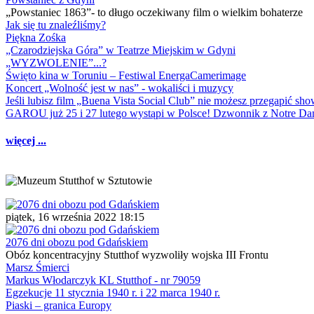
„Powstaniec 1863”- to długo oczekiwany film o wielkim bohaterze
Jak się tu znaleźliśmy?
Piękna Zośka
„Czarodziejska Góra” w Teatrze Miejskim w Gdyni
„WYZWOLENIE”...?
Święto kina w Toruniu – Festiwal EnergaCamerimage
Koncert „Wolność jest w nas” - wokaliści i muzycy
Jeśli lubisz film „Buena Vista Social Club” nie możesz przegapić s
GAROU już 25 i 27 lutego wystąpi w Polsce! Dzwonnik z Notre 
więcej ...
piątek, 16 września 2022 18:15
2076 dni obozu pod Gdańskiem
Obóz koncentracyjny Stutthof wyzwoliły wojska III Frontu
Marsz Śmierci
Markus Włodarczyk KL Stutthof - nr 79059
Egzekucje 11 stycznia 1940 r. i 22 marca 1940 r.
Piaski – granica Europy