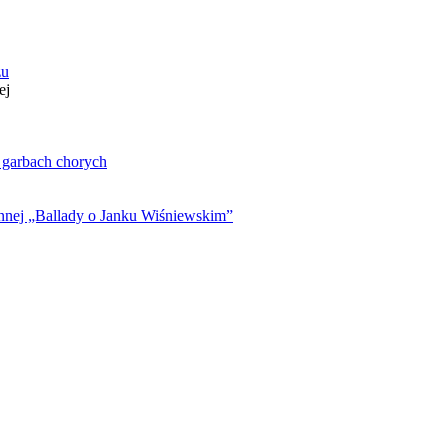
zu
ej
. garbach chorych
ynnej „Ballady o Janku Wiśniewskim”