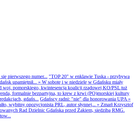
 się pierwszego numer...
"TOP 20" w enklawie Tuska - przybywa
dańsk upamiętnił...
»
W sobotę i w niedzielę w Gdańsku miały
d woj. pomorskiego, kwintesencja koalicji rządowej KO/PSL tuż
renda, formalnie bezpartyjna, to krew z krwi (PO)morskiej kultury
edakcjach, gdańs...
Gdańscy radni: "nie" dla honorowania UPA
»
ło, wybitny opozycjonista PRL, autor słynnej...
»
Zmarł Krzysztof
ntowanych Rad Dzielnic Gdańska przed Żakiem, siedzibą RMG.
tow...