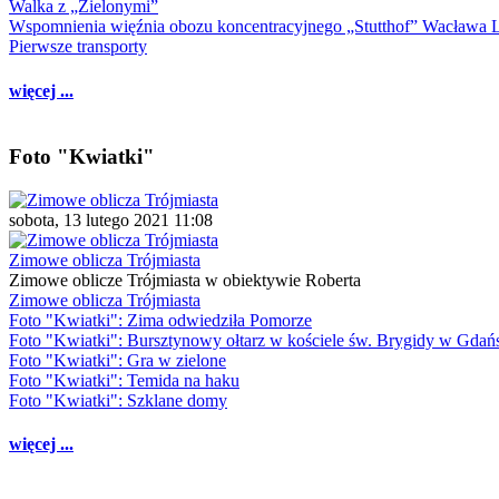
Walka z „Zielonymi”
Wspomnienia więźnia obozu koncentracyjnego „Stutthof” Wacława 
Pierwsze transporty
więcej ...
Foto "Kwiatki"
sobota, 13 lutego 2021 11:08
Zimowe oblicza Trójmiasta
Zimowe oblicze Trójmiasta w obiektywie Roberta
Zimowe oblicza Trójmiasta
Foto "Kwiatki": Zima odwiedziła Pomorze
Foto "Kwiatki": Bursztynowy ołtarz w kościele św. Brygidy w Gdań
Foto "Kwiatki": Gra w zielone
Foto "Kwiatki": Temida na haku
Foto "Kwiatki": Szklane domy
więcej ...