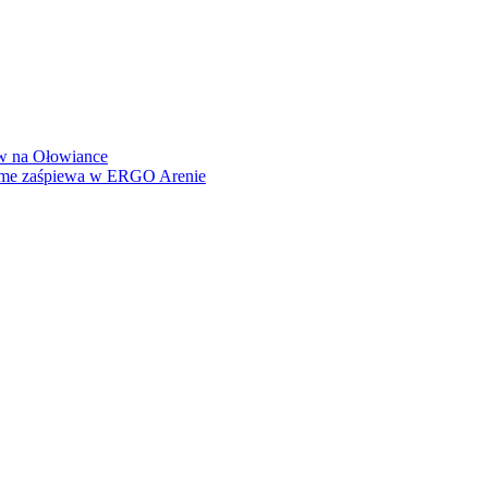
how na Ołowiance
Dame zaśpiewa w ERGO Arenie