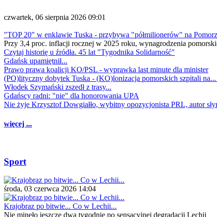
czwartek, 06 sierpnia 2026 09:01
"TOP 20" w enklawie Tuska - przybywa "półmilionerów" na Pomor
Przy 3,4 proc. inflacji rocznej w 2025 roku, wynagrodzenia pomorski
Czytaj historię u źródła. 45 lat "Tygodnika Solidarność"
Gdańsk upamiętnił...
Prawo prawa koalicji KO/PSL - wyprawka last minute dla minister
(PO)lityczny dobytek Tuska - (KO)lonizacja pomorskich szpitali na..
Włodek Szymański zszedł z trasy...
Gdańscy radni: "nie" dla honorowania UPA
Nie żyje Krzysztof Dowgiałło, wybitny opozycjonista PRL, autor sł
więcej ...
Sport
środa, 03 czerwca 2026 14:04
Krajobraz po bitwie... Co w Lechii...
Nie minęło jeszcze dwa tygodnie po sensacyjnej degradacji Lechii