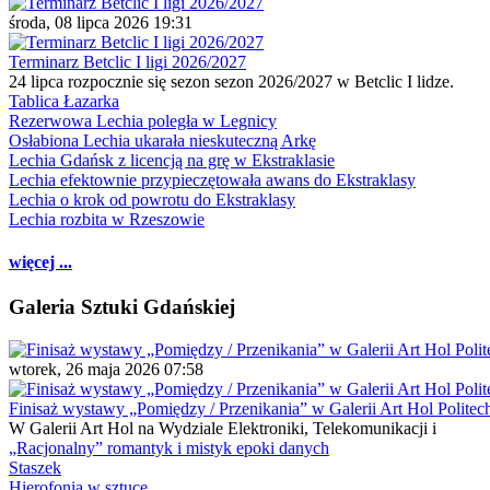
środa, 08 lipca 2026 19:31
Terminarz Betclic I ligi 2026/2027
24 lipca rozpocznie się sezon sezon 2026/2027 w Betclic I lidze.
Tablica Łazarka
Rezerwowa Lechia poległa w Legnicy
Osłabiona Lechia ukarała nieskuteczną Arkę
Lechia Gdańsk z licencją na grę w Ekstraklasie
Lechia efektownie przypieczętowała awans do Ekstraklasy
Lechia o krok od powrotu do Ekstraklasy
Lechia rozbita w Rzeszowie
więcej ...
Galeria Sztuki Gdańskiej
wtorek, 26 maja 2026 07:58
Finisaż wystawy „Pomiędzy / Przenikania” w Galerii Art Hol Politec
W Galerii Art Hol na Wydziale Elektroniki, Telekomunikacji i
„Racjonalny” romantyk i mistyk epoki danych
Staszek
Hierofonia w sztuce