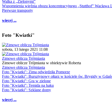
Walka z „Zielonymi”
Wspomnienia więźnia obozu koncentracyjnego „Stutthof” Wacława 
Pierwsze transporty
więcej ...
Foto "Kwiatki"
sobota, 13 lutego 2021 11:08
Zimowe oblicza Trójmiasta
Zimowe oblicze Trójmiasta w obiektywie Roberta
Zimowe oblicza Trójmiasta
Foto "Kwiatki": Zima odwiedziła Pomorze
Foto "Kwiatki": Bursztynowy ołtarz w kościele św. Brygidy w Gdań
Foto "Kwiatki": Gra w zielone
Foto "Kwiatki": Temida na haku
Foto "Kwiatki": Szklane domy
więcej ...