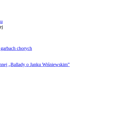
zu
ej
. garbach chorych
ynnej „Ballady o Janku Wiśniewskim”