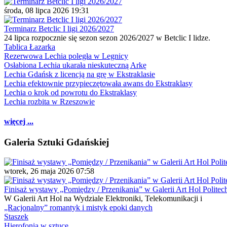
środa, 08 lipca 2026 19:31
Terminarz Betclic I ligi 2026/2027
24 lipca rozpocznie się sezon sezon 2026/2027 w Betclic I lidze.
Tablica Łazarka
Rezerwowa Lechia poległa w Legnicy
Osłabiona Lechia ukarała nieskuteczną Arkę
Lechia Gdańsk z licencją na grę w Ekstraklasie
Lechia efektownie przypieczętowała awans do Ekstraklasy
Lechia o krok od powrotu do Ekstraklasy
Lechia rozbita w Rzeszowie
więcej ...
Galeria Sztuki Gdańskiej
wtorek, 26 maja 2026 07:58
Finisaż wystawy „Pomiędzy / Przenikania” w Galerii Art Hol Politec
W Galerii Art Hol na Wydziale Elektroniki, Telekomunikacji i
„Racjonalny” romantyk i mistyk epoki danych
Staszek
Hierofonia w sztuce