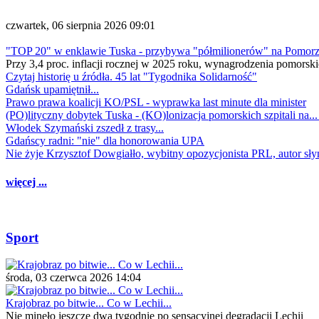
czwartek, 06 sierpnia 2026 09:01
"TOP 20" w enklawie Tuska - przybywa "półmilionerów" na Pomor
Przy 3,4 proc. inflacji rocznej w 2025 roku, wynagrodzenia pomorski
Czytaj historię u źródła. 45 lat "Tygodnika Solidarność"
Gdańsk upamiętnił...
Prawo prawa koalicji KO/PSL - wyprawka last minute dla minister
(PO)lityczny dobytek Tuska - (KO)lonizacja pomorskich szpitali na..
Włodek Szymański zszedł z trasy...
Gdańscy radni: "nie" dla honorowania UPA
Nie żyje Krzysztof Dowgiałło, wybitny opozycjonista PRL, autor sł
więcej ...
Sport
środa, 03 czerwca 2026 14:04
Krajobraz po bitwie... Co w Lechii...
Nie minęło jeszcze dwa tygodnie po sensacyjnej degradacji Lechii