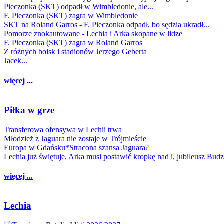
Pieczonka (SKT) odpadł w Wimbledonie, ale...
F. Pieczonka (SKT) zagra w Wimbledonie
SKT na Roland Garros - F. Pieczonka odpadł, bo sędzia ukradł...
Pomorze znokautowane - Lechia i Arka skopane w lidze
F. Pieczonka (SKT) zagra w Roland Garros
Z różnych boisk i stadionów Jerzego Geberta
Jacek...
więcej ...
Piłka w grze
Transferowa ofensywa w Lechii trwa
Młodzież z Jaguara nie zostaje w Trójmieście
Europa w Gdańsku*Stracona szansa Jaguara?
Lechia już świętuje, Arka musi postawić kropkę nad i, jubileusz Bud
więcej ...
Lechia