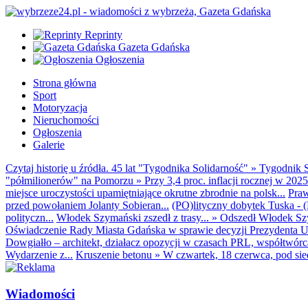
Reprinty
Gazeta Gdańska
Ogłoszenia
Strona główna
Sport
Motoryzacja
Nieruchomości
Ogłoszenia
Galerie
Czytaj historię u źródła. 45 lat "Tygodnika Solidarność"
»
Tygodnik S
"półmilionerów" na Pomorzu
»
Przy 3,4 proc. inflacji rocznej w 20
miejsce uroczystości upamiętniające okrutne zbrodnie na polsk...
Praw
przed powołaniem Jolanty Sobieran...
(PO)lityczny dobytek Tuska - (K
polityczn...
Włodek Szymański zszedł z trasy...
»
Odszedł Włodek Szy
Oświadczenie Rady Miasta Gdańska w sprawie decyzji Prezydenta U
Dowgiałło – architekt, działacz opozycji w czasach PRL, współtwórca 
Wydarzenie z...
Kruszenie betonu
»
W czwartek, 18 czerwca, pod sie
Wiadomości