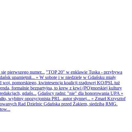
 się pierwszego numer...
"TOP 20" w enklawie Tuska - przybywa
dańsk upamiętnił...
»
W sobotę i w niedzielę w Gdańsku miały
d woj. pomorskiego, kwintesencja koalicji rządowej KO/PSL tuż
renda, formalnie bezpartyjna, to krew z krwi (PO)morskiej kultury
edakcjach, gdańs...
Gdańscy radni: "nie" dla honorowania UPA
»
ło, wybitny opozycjonista PRL, autor słynnej...
»
Zmarł Krzysztof
ntowanych Rad Dzielnic Gdańska przed Żakiem, siedzibą RMG.
tow...