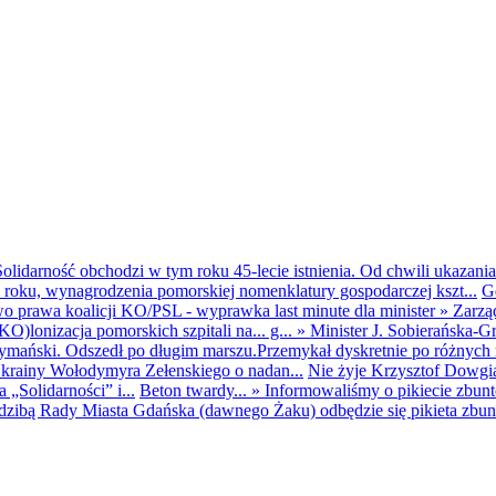
olidarność obchodzi w tym roku 45-lecie istnienia. Od chwili ukazania
25 roku, wynagrodzenia pomorskiej nomenklatury gospodarczej kszt...
G
o prawa koalicji KO/PSL - wyprawka last minute dla minister
»
Zarzą
O)lonizacja pomorskich szpitali na... g...
»
Minister J. Sobierańska-G
mański. Odszedł po długim marszu.Przemykał dyskretnie po różnych r
krainy Wołodymyra Zełenskiego o nadan...
Nie żyje Krzysztof Dowgiał
„Solidarności” i...
Beton twardy...
»
Informowaliśmy o pikiecie zbu
dzibą Rady Miasta Gdańska (dawnego Żaku) odbędzie się pikieta zbun