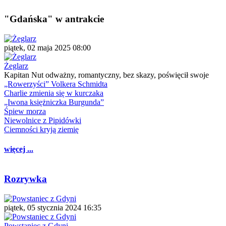
"Gdańska" w antrakcie
piątek, 02 maja 2025 08:00
Żeglarz
Kapitan Nut odważny, romantyczny, bez skazy, poświęcił swoje
„Rowerzyści” Volkera Schmidta
Charlie zmienia się w kurczaka
„Iwona księżniczka Burgunda”
Śpiew morza
Niewolnice z Pipidówki
Ciemności kryją ziemię
więcej ...
Rozrywka
piątek, 05 stycznia 2024 16:35
Powstaniec z Gdyni