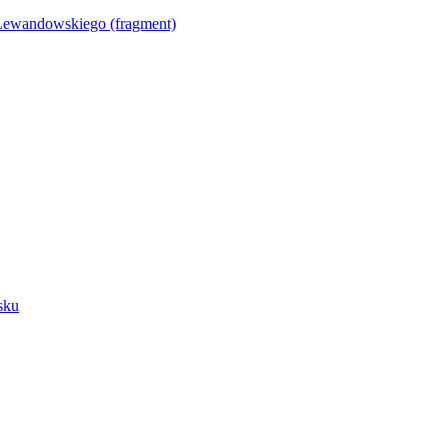
Lewandowskiego (fragment)
sku