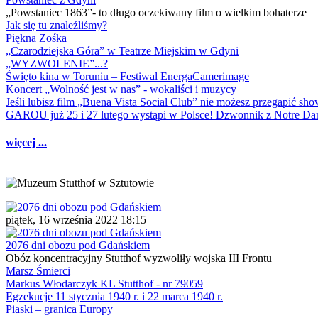
„Powstaniec 1863”- to długo oczekiwany film o wielkim bohaterze
Jak się tu znaleźliśmy?
Piękna Zośka
„Czarodziejska Góra” w Teatrze Miejskim w Gdyni
„WYZWOLENIE”...?
Święto kina w Toruniu – Festiwal EnergaCamerimage
Koncert „Wolność jest w nas” - wokaliści i muzycy
Jeśli lubisz film „Buena Vista Social Club” nie możesz przegapić s
GAROU już 25 i 27 lutego wystąpi w Polsce! Dzwonnik z Notre 
więcej ...
piątek, 16 września 2022 18:15
2076 dni obozu pod Gdańskiem
Obóz koncentracyjny Stutthof wyzwoliły wojska III Frontu
Marsz Śmierci
Markus Włodarczyk KL Stutthof - nr 79059
Egzekucje 11 stycznia 1940 r. i 22 marca 1940 r.
Piaski – granica Europy