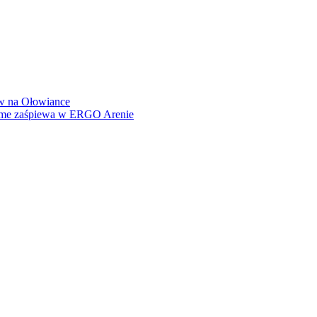
how na Ołowiance
Dame zaśpiewa w ERGO Arenie