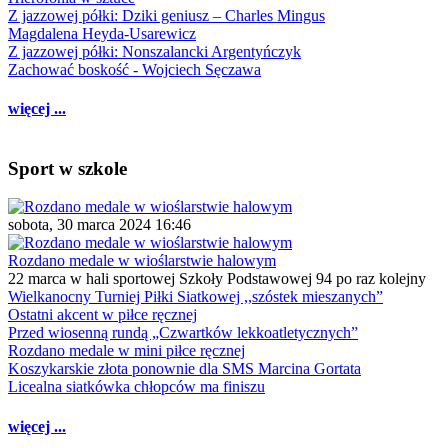
Z jazzowej półki: Dziki geniusz – Charles Mingus
Magdalena Heyda-Usarewicz
Z jazzowej półki: Nonszalancki Argentyńczyk
Zachować boskość - Wojciech Sęczawa
więcej ...
Sport w szkole
sobota, 30 marca 2024 16:46
Rozdano medale w wioślarstwie halowym
22 marca w hali sportowej Szkoły Podstawowej 94 po raz kolejny
Wielkanocny Turniej Piłki Siatkowej ,,szóstek mieszanych”
Ostatni akcent w piłce ręcznej
Przed wiosenną rundą „Czwartków lekkoatletycznych”
Rozdano medale w mini piłce ręcznej
Koszykarskie złota ponownie dla SMS Marcina Gortata
Licealna siatkówka chłopców ma finiszu
więcej ...