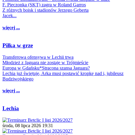
F. Pieczonka (SKT) zagra w Roland Garros
Z różnych boisk i stadionów Jerzego Geberta
Jacek...
więcej ...
Piłka w grze
Transferowa ofensywa w Lechii trwa
Młodzież z Jaguara nie zostaje w Trójmieście
Europa w Gdańsku*Stracona szansa Jaguara?
Lechia już świętuje, Arka musi postawić kropkę nad i, jubileusz
Budziwojskiego
więcej ...
Lechia
środa, 08 lipca 2026 19:31