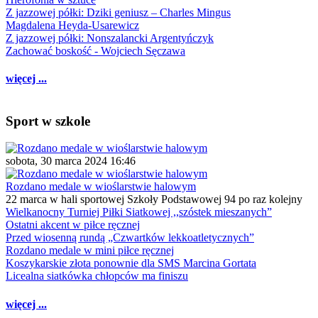
Z jazzowej półki: Dziki geniusz – Charles Mingus
Magdalena Heyda-Usarewicz
Z jazzowej półki: Nonszalancki Argentyńczyk
Zachować boskość - Wojciech Sęczawa
więcej ...
Sport w szkole
sobota, 30 marca 2024 16:46
Rozdano medale w wioślarstwie halowym
22 marca w hali sportowej Szkoły Podstawowej 94 po raz kolejny
Wielkanocny Turniej Piłki Siatkowej ,,szóstek mieszanych”
Ostatni akcent w piłce ręcznej
Przed wiosenną rundą „Czwartków lekkoatletycznych”
Rozdano medale w mini piłce ręcznej
Koszykarskie złota ponownie dla SMS Marcina Gortata
Licealna siatkówka chłopców ma finiszu
więcej ...