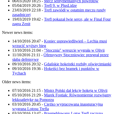
06/03/2020 18:25
-
Mecz sentymentalnych powrotów
05/04/2019 20:26
-
Trefl 9. w PlusLidze
23/03/2019 22:18
-
Trefl zawiódł w ostatnim meczu rundy
zasadniczej
19/03/2019 19:42
-
Trefl pokazał lwie serce, ale w Final Four
zagra Zenit
Newer news items:
14/10/2016 20:47
-
Koniec usprawiedliwień – Lechia musi
wrzucić wyższy bieg
13/10/2016 21:04
-
"Stocznia" wreszcie wygrała w Olivii
11/10/2016 21:11
-
Ofensywny Stoczniowiec przegrał przez
słabą defensywę
09/10/2016 20:32
-
Gdańskie hokeistki rozbiły oświęcimianki
09/10/2016 19:36
-
Hokeiści bez bramek i punktów w
Tychach
Older news items:
07/10/2016 21:15
-
Mistrz Polski dał lekcję hokeja w Olivii
05/10/2016 21:29
-
Marek Fostiak: Równomiernie rozwijamy
lekkoatletykę na Pomorzu
03/10/2016 20:45
-
Ciężko wypracowana inauguracyjna
wygrana Lotosu Trefla
03/10/2016 13:47
-
Przemeblowany Lotos Trefl zaczyna