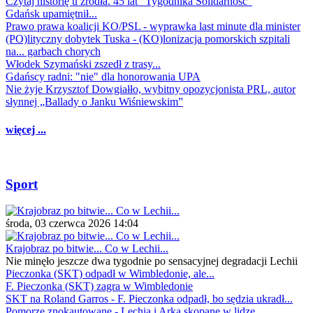
Czytaj historię u źródła. 45 lat "Tygodnika Solidarność"
Gdańsk upamiętnił...
Prawo prawa koalicji KO/PSL - wyprawka last minute dla minister
(PO)lityczny dobytek Tuska - (KO)lonizacja pomorskich szpitali
na... garbach chorych
Włodek Szymański zszedł z trasy...
Gdańscy radni: "nie" dla honorowania UPA
Nie żyje Krzysztof Dowgiałło, wybitny opozycjonista PRL, autor
słynnej „Ballady o Janku Wiśniewskim”
więcej ...
Sport
środa, 03 czerwca 2026 14:04
Krajobraz po bitwie... Co w Lechii...
Nie minęło jeszcze dwa tygodnie po sensacyjnej degradacji Lechii
Pieczonka (SKT) odpadł w Wimbledonie, ale...
F. Pieczonka (SKT) zagra w Wimbledonie
SKT na Roland Garros - F. Pieczonka odpadł, bo sędzia ukradł...
Pomorze znokautowane - Lechia i Arka skopane w lidze