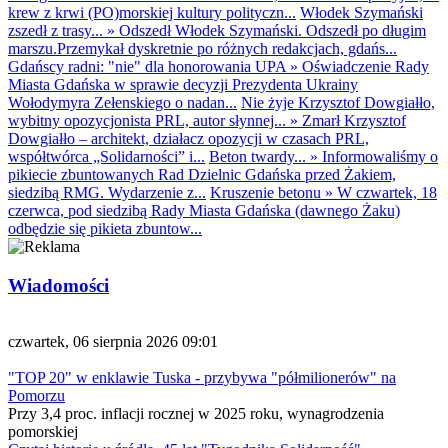
krew z krwi (PO)morskiej kultury polityczn...
Włodek Szymański
zszedł z trasy...
»
Odszedł Włodek Szymański. Odszedł po długim
marszu.Przemykał dyskretnie po różnych redakcjach, gdańs...
Gdańscy radni: "nie" dla honorowania UPA
»
Oświadczenie Rady
Miasta Gdańska w sprawie decyzji Prezydenta Ukrainy
Wołodymyra Zełenskiego o nadan...
Nie żyje Krzysztof Dowgiałło,
wybitny opozycjonista PRL, autor słynnej...
»
Zmarł Krzysztof
Dowgiałło – architekt, działacz opozycji w czasach PRL,
współtwórca „Solidarności” i...
Beton twardy...
»
Informowaliśmy o
pikiecie zbuntowanych Rad Dzielnic Gdańska przed Żakiem,
siedzibą RMG. Wydarzenie z...
Kruszenie betonu
»
W czwartek, 18
czerwca, pod siedzibą Rady Miasta Gdańska (dawnego Żaku)
odbędzie się pikieta zbuntow...
Wiadomości
czwartek, 06 sierpnia 2026 09:01
"TOP 20" w enklawie Tuska - przybywa "półmilionerów" na
Pomorzu
Przy 3,4 proc. inflacji rocznej w 2025 roku, wynagrodzenia
pomorskiej