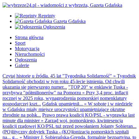
Reprinty
Gazeta Gdańska
Ogłoszenia
Strona główna
Sport
Motoryzacja
Nieruchomości
Ogłoszenia
Galerie
Czytaj historię u źródła. 45 lat "Tygodnika Solidarność"
»
Tygodnik
Solidarność obchodzi w tym roku 45-lecie istnienia. Od chwili
ukazania się pierwszego numer...
"TOP 20" w enklawie Tuska -
przybywa "półmilionerów" na Pomorzu
»
Przy 3,4 proc. inflacji
rocznej w 2025 roku, wynagrodzenia pomorskiej nomenklatury
gospodarczej kszt...
Gdańsk upamiętnił...
»
W sobotę i w niedzielę
w Gdańsku miały miejsce uroczystości upamiętniające okrutne
zbrodnie na polsk...
Prawo prawa koalicji KO/PSL - wyprawka last
minute dla minister
»
Zarząd woj. pomorskiego, kwintesencja
koalicji rządowej KO/PSL tuż przed powołaniem Jolanty Sobieran...
(PO)lityczny dobytek Tuska - (KO)lonizacja pomorskich szpitali
na... g...
»
Minister J. Sobierańska-Grenda, formalnie bezpartyjna, to