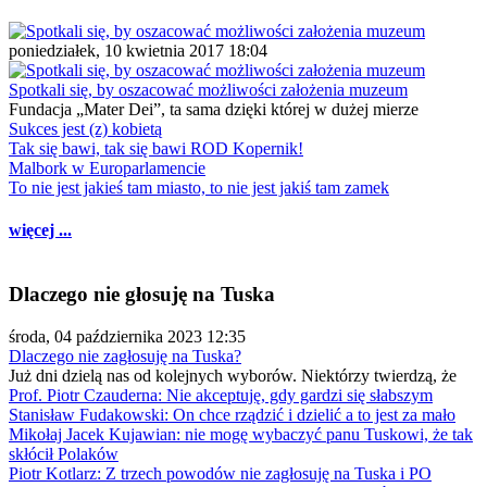
poniedziałek, 10 kwietnia 2017 18:04
Spotkali się, by oszacować możliwości założenia muzeum
Fundacja „Mater Dei”, ta sama dzięki której w dużej mierze
Sukces jest (z) kobietą
Tak się bawi, tak się bawi ROD Kopernik!
Malbork w Europarlamencie
To nie jest jakieś tam miasto, to nie jest jakiś tam zamek
więcej ...
Dlaczego nie głosuję na Tuska
środa, 04 października 2023 12:35
Dlaczego nie zagłosuję na Tuska?
Już dni dzielą nas od kolejnych wyborów. Niektórzy twierdzą, że
Prof. Piotr Czauderna: Nie akceptuję, gdy gardzi się słabszym
Stanisław Fudakowski: On chce rządzić i dzielić a to jest za mało
Mikołaj Jacek Kujawian: nie mogę wybaczyć panu Tuskowi, że tak
skłócił Polaków
Piotr Kotlarz: Z trzech powodów nie zagłosuję na Tuska i PO