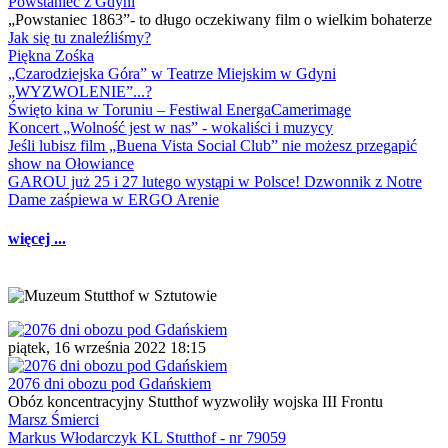
Powstaniec z Gdyni
„Powstaniec 1863”- to długo oczekiwany film o wielkim bohaterze
Jak się tu znaleźliśmy?
Piękna Zośka
„Czarodziejska Góra” w Teatrze Miejskim w Gdyni
„WYZWOLENIE”...?
Święto kina w Toruniu – Festiwal EnergaCamerimage
Koncert „Wolność jest w nas” - wokaliści i muzycy
Jeśli lubisz film „Buena Vista Social Club” nie możesz przegapić
show na Ołowiance
GAROU już 25 i 27 lutego wystąpi w Polsce! Dzwonnik z Notre
Dame zaśpiewa w ERGO Arenie
więcej ...
piątek, 16 września 2022 18:15
2076 dni obozu pod Gdańskiem
Obóz koncentracyjny Stutthof wyzwoliły wojska III Frontu
Marsz Śmierci
Markus Włodarczyk KL Stutthof - nr 79059