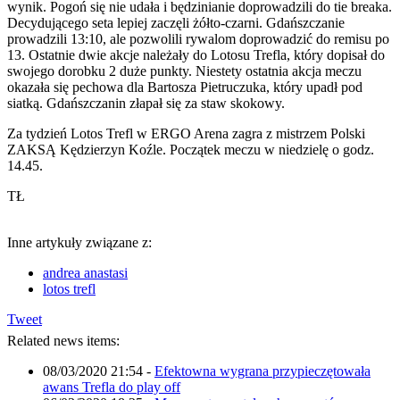
wynik. Pogoń się nie udała i będzinianie doprowadzili do tie breaka.
Decydującego seta lepiej zaczęli żółto-czarni. Gdańszczanie
prowadzili 13:10, ale pozwolili rywalom doprowadzić do remisu po
13. Ostatnie dwie akcje należały do Lotosu Trefla, który dopisał do
swojego dorobku 2 duże punkty. Niestety ostatnia akcja meczu
okazała się pechowa dla Bartosza Pietruczuka, który upadł pod
siatką. Gdańszczanin złapał się za staw skokowy.
Za tydzień Lotos Trefl w ERGO Arena zagra z mistrzem Polski
ZAKSĄ Kędzierzyn Koźle. Początek meczu w niedzielę o godz.
14.45.
TŁ
Inne artykuły związane z:
andrea anastasi
lotos trefl
Tweet
Related news items:
08/03/2020 21:54
-
Efektowna wygrana przypieczętowała
awans Trefla do play off