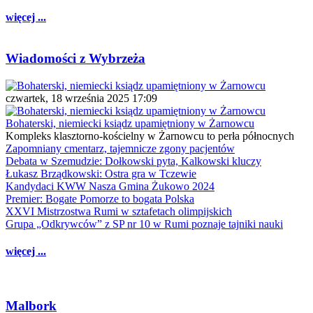
więcej ...
Wiadomości z Wybrzeża
czwartek, 18 września 2025 17:09
Bohaterski, niemiecki ksiądz upamiętniony w Żarnowcu
Kompleks klasztorno-kościelny w Żarnowcu to perła północnych
Zapomniany cmentarz, tajemnicze zgony pacjentów
Debata w Szemudzie: Dołkowski pyta, Kalkowski kluczy
Łukasz Brządkowski: Ostra gra w Tczewie
Kandydaci KWW Nasza Gmina Żukowo 2024
Premier: Bogate Pomorze to bogata Polska
XXVI Mistrzostwa Rumi w sztafetach olimpijskich
Grupa „Odkrywców” z SP nr 10 w Rumi poznaje tajniki nauki
więcej ...
Malbork