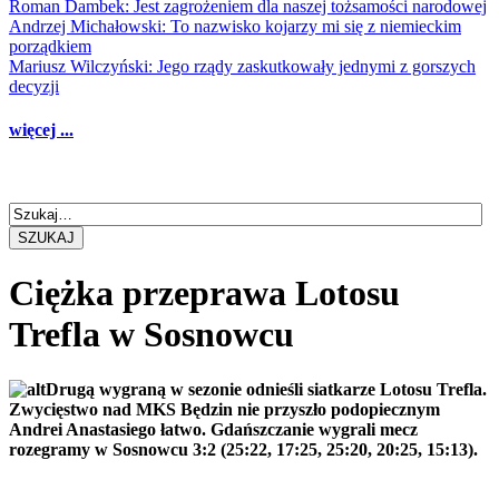
Roman Dambek: Jest zagrożeniem dla naszej tożsamości narodowej
Andrzej Michałowski: To nazwisko kojarzy mi się z niemieckim
porządkiem
Mariusz Wilczyński: Jego rządy zaskutkowały jednymi z gorszych
decyzji
więcej ...
SZUKAJ
Ciężka przeprawa Lotosu
Trefla w Sosnowcu
Drugą wygraną w sezonie odnieśli siatkarze Lotosu Trefla.
Zwycięstwo nad MKS Będzin nie przyszło podopiecznym
Andrei Anastasiego łatwo. Gdańszczanie wygrali mecz
rozegramy w Sosnowcu 3:2 (25:22, 17:25, 25:20, 20:25, 15:13).