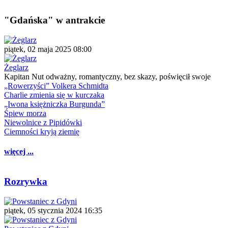
"Gdańska" w antrakcie
piątek, 02 maja 2025 08:00
Żeglarz
Kapitan Nut odważny, romantyczny, bez skazy, poświęcił swoje
„Rowerzyści” Volkera Schmidta
Charlie zmienia się w kurczaka
„Iwona księżniczka Burgunda”
Śpiew morza
Niewolnice z Pipidówki
Ciemności kryją ziemię
więcej ...
Rozrywka
piątek, 05 stycznia 2024 16:35