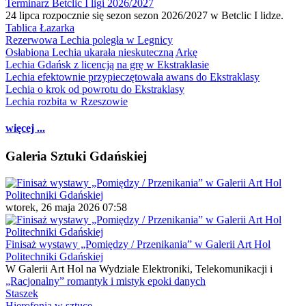
Terminarz Betclic I ligi 2026/2027
24 lipca rozpocznie się sezon sezon 2026/2027 w Betclic I lidze.
Tablica Łazarka
Rezerwowa Lechia poległa w Legnicy
Osłabiona Lechia ukarała nieskuteczną Arkę
Lechia Gdańsk z licencją na grę w Ekstraklasie
Lechia efektownie przypieczętowała awans do Ekstraklasy
Lechia o krok od powrotu do Ekstraklasy
Lechia rozbita w Rzeszowie
więcej ...
Galeria Sztuki Gdańskiej
wtorek, 26 maja 2026 07:58
Finisaż wystawy „Pomiędzy / Przenikania” w Galerii Art Hol
Politechniki Gdańskiej
W Galerii Art Hol na Wydziale Elektroniki, Telekomunikacji i
„Racjonalny” romantyk i mistyk epoki danych
Staszek
Hierofonia w sztuce