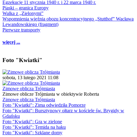
Egzekucje 11 stycznia 1940 r. i 22 marca 1940 r.
Piaski – granica Europy
Walka z „Zielonymi”
Wspomnienia więźnia obozu koncentracyjnego „Stutthof” Wacława
Lewandowskiego (fragment)
Pierwsze transporty
więcej ...
Foto "Kwiatki"
sobota, 13 lutego 2021 11:08
Zimowe oblicza Trójmiasta
Zimowe oblicze Trójmiasta w obiektywie Roberta
Zimowe oblicza Trójmiasta
Foto "Kwiatki": Zima odwiedziła Pomorze
Foto "Kwiatki": Bursztynowy ołtarz w kościele św. Brygidy w
Gdańsku
Foto "Kwiatki": Gra w zielone
Foto "Kwiatki": Temida na haku
Foto "Kwiatki": Szklane domy