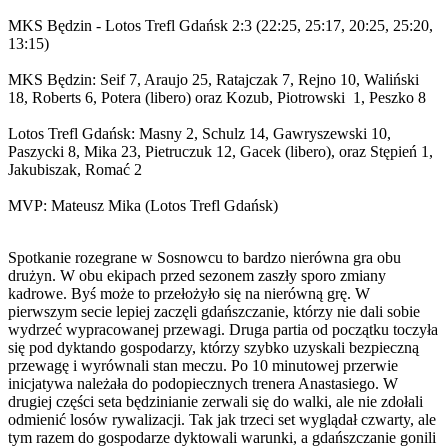
MKS Będzin - Lotos Trefl Gdańsk 2:3 (22:25, 25:17, 20:25, 25:20,
13:15)
MKS Będzin: Seif 7, Araujo 25, Ratajczak 7, Rejno 10, Waliński
18, Roberts 6, Potera (libero) oraz Kozub, Piotrowski 1, Peszko 8
Lotos Trefl Gdańsk: Masny 2, Schulz 14, Gawryszewski 10,
Paszycki 8, Mika 23, Pietruczuk 12, Gacek (libero), oraz Stępień 1,
Jakubiszak, Romać 2
MVP: Mateusz Mika (Lotos Trefl Gdańsk)
Spotkanie rozegrane w Sosnowcu to bardzo nierówna gra obu
drużyn. W obu ekipach przed sezonem zaszły sporo zmiany
kadrowe. Byś może to przełożyło się na nierówną grę. W
pierwszym secie lepiej zaczęli gdańszczanie, którzy nie dali sobie
wydrzeć wypracowanej przewagi. Druga partia od początku toczyła
się pod dyktando gospodarzy, którzy szybko uzyskali bezpieczną
przewagę i wyrównali stan meczu. Po 10 minutowej przerwie
inicjatywa należała do podopiecznych trenera Anastasiego. W
drugiej części seta będzinianie zerwali się do walki, ale nie zdołali
odmienić losów rywalizacji. Tak jak trzeci set wyglądał czwarty, ale
tym razem do gospodarze dyktowali warunki, a gdańszczanie gonili