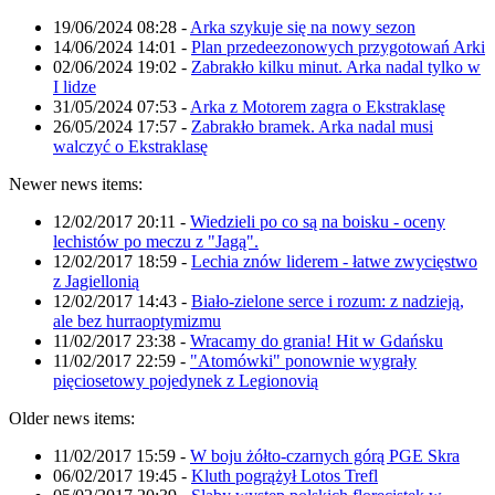
19/06/2024 08:28
-
Arka szykuje się na nowy sezon
14/06/2024 14:01
-
Plan przedeezonowych przygotowań Arki
02/06/2024 19:02
-
Zabrakło kilku minut. Arka nadal tylko w
I lidze
31/05/2024 07:53
-
Arka z Motorem zagra o Ekstraklasę
26/05/2024 17:57
-
Zabrakło bramek. Arka nadal musi
walczyć o Ekstraklasę
Newer news items:
12/02/2017 20:11
-
Wiedzieli po co są na boisku - oceny
lechistów po meczu z "Jagą".
12/02/2017 18:59
-
Lechia znów liderem - łatwe zwycięstwo
z Jagiellonią
12/02/2017 14:43
-
Biało-zielone serce i rozum: z nadzieją,
ale bez hurraoptymizmu
11/02/2017 23:38
-
Wracamy do grania! Hit w Gdańsku
11/02/2017 22:59
-
"Atomówki" ponownie wygrały
pięciosetowy pojedynek z Legionovią
Older news items:
11/02/2017 15:59
-
W boju żółto-czarnych górą PGE Skra
06/02/2017 19:45
-
Kluth pogrążył Lotos Trefl