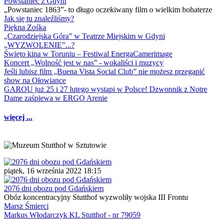
Powstaniec z Gdyni
„Powstaniec 1863”- to długo oczekiwany film o wielkim bohaterze
Jak się tu znaleźliśmy?
Piękna Zośka
„Czarodziejska Góra” w Teatrze Miejskim w Gdyni
„WYZWOLENIE”...?
Święto kina w Toruniu – Festiwal EnergaCamerimage
Koncert „Wolność jest w nas” - wokaliści i muzycy
Jeśli lubisz film „Buena Vista Social Club” nie możesz przegapić
show na Ołowiance
GAROU już 25 i 27 lutego wystąpi w Polsce! Dzwonnik z Notre
Dame zaśpiewa w ERGO Arenie
więcej ...
piątek, 16 września 2022 18:15
2076 dni obozu pod Gdańskiem
Obóz koncentracyjny Stutthof wyzwoliły wojska III Frontu
Marsz Śmierci
Markus Włodarczyk KL Stutthof - nr 79059