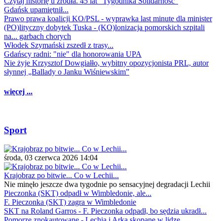
Czytaj historię u źródła. 45 lat "Tygodnika Solidarność"
Gdańsk upamiętnił...
Prawo prawa koalicji KO/PSL - wyprawka last minute dla minister
(PO)lityczny dobytek Tuska - (KO)lonizacja pomorskich szpitali
na... garbach chorych
Włodek Szymański zszedł z trasy...
Gdańscy radni: "nie" dla honorowania UPA
Nie żyje Krzysztof Dowgiałło, wybitny opozycjonista PRL, autor
słynnej „Ballady o Janku Wiśniewskim”
więcej ...
Sport
środa, 03 czerwca 2026 14:04
Krajobraz po bitwie... Co w Lechii...
Nie minęło jeszcze dwa tygodnie po sensacyjnej degradacji Lechii
Pieczonka (SKT) odpadł w Wimbledonie, ale...
F. Pieczonka (SKT) zagra w Wimbledonie
SKT na Roland Garros - F. Pieczonka odpadł, bo sędzia ukradł...
Pomorze znokautowane - Lechia i Arka skopane w lidze