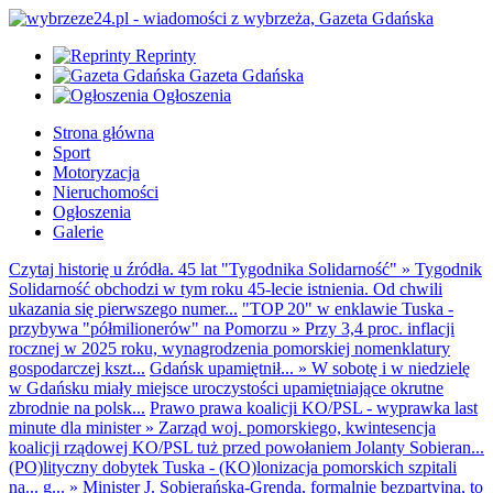
Reprinty
Gazeta Gdańska
Ogłoszenia
Strona główna
Sport
Motoryzacja
Nieruchomości
Ogłoszenia
Galerie
Czytaj historię u źródła. 45 lat "Tygodnika Solidarność"
»
Tygodnik
Solidarność obchodzi w tym roku 45-lecie istnienia. Od chwili
ukazania się pierwszego numer...
"TOP 20" w enklawie Tuska -
przybywa "półmilionerów" na Pomorzu
»
Przy 3,4 proc. inflacji
rocznej w 2025 roku, wynagrodzenia pomorskiej nomenklatury
gospodarczej kszt...
Gdańsk upamiętnił...
»
W sobotę i w niedzielę
w Gdańsku miały miejsce uroczystości upamiętniające okrutne
zbrodnie na polsk...
Prawo prawa koalicji KO/PSL - wyprawka last
minute dla minister
»
Zarząd woj. pomorskiego, kwintesencja
koalicji rządowej KO/PSL tuż przed powołaniem Jolanty Sobieran...
(PO)lityczny dobytek Tuska - (KO)lonizacja pomorskich szpitali
na... g...
»
Minister J. Sobierańska-Grenda, formalnie bezpartyjna, to