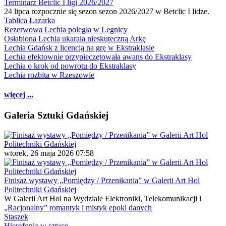
Terminarz Betclic I ligi 2026/2027
24 lipca rozpocznie się sezon sezon 2026/2027 w Betclic I lidze.
Tablica Łazarka
Rezerwowa Lechia poległa w Legnicy
Osłabiona Lechia ukarała nieskuteczną Arkę
Lechia Gdańsk z licencją na grę w Ekstraklasie
Lechia efektownie przypieczętowała awans do Ekstraklasy
Lechia o krok od powrotu do Ekstraklasy
Lechia rozbita w Rzeszowie
więcej ...
Galeria Sztuki Gdańskiej
wtorek, 26 maja 2026 07:58
Finisaż wystawy „Pomiędzy / Przenikania” w Galerii Art Hol
Politechniki Gdańskiej
W Galerii Art Hol na Wydziale Elektroniki, Telekomunikacji i
„Racjonalny” romantyk i mistyk epoki danych
Staszek
Hierofonia w sztuce