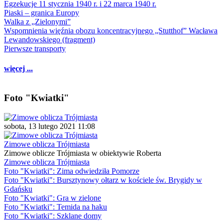
Egzekucje 11 stycznia 1940 r. i 22 marca 1940 r.
Piaski – granica Europy
Walka z „Zielonymi”
Wspomnienia więźnia obozu koncentracyjnego „Stutthof” Wacława
Lewandowskiego (fragment)
Pierwsze transporty
więcej ...
Foto "Kwiatki"
sobota, 13 lutego 2021 11:08
Zimowe oblicza Trójmiasta
Zimowe oblicze Trójmiasta w obiektywie Roberta
Zimowe oblicza Trójmiasta
Foto "Kwiatki": Zima odwiedziła Pomorze
Foto "Kwiatki": Bursztynowy ołtarz w kościele św. Brygidy w
Gdańsku
Foto "Kwiatki": Gra w zielone
Foto "Kwiatki": Temida na haku
Foto "Kwiatki": Szklane domy