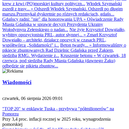
krew z krwi (PO)morskiej kultury polityczn...
Włodek Szymański
zszedł z trasy...
»
Odszedł Włodek Szymański. Odszedł po długim
marszu.Przemykał dyskretnie po różnych redakcjach, gdańs...
Gdańscy radni: "nie" dla honorowania UPA
»
Oświadczenie Rady
Miasta Gdańska w sprawie decyzji Prezydenta Ukrainy
Wołodymyra Zełenskiego o nadan...
Nie żyje Krzysztof Dowgiałło,
wybitny opozycjonista PRL, autor słynnej...
»
Zmarł Krzysztof
Dowgiałło – architekt, działacz opozycji w czasach PRL,
współtwórca „Solidarności” i...
Beton twardy...
»
Informowaliśmy o
pikiecie zbuntowanych Rad Dzielnic Gdańska przed Żakiem,
siedzibą RMG. Wydarzenie z...
Kruszenie betonu
»
W czwartek, 18
czerwca, pod siedzibą Rady Miasta Gdańska (dawnego Żaku)
odbędzie się pikieta zbuntow...
Wiadomości
czwartek, 06 sierpnia 2026 09:01
"TOP 20" w enklawie Tuska - przybywa "półmilionerów" na
Pomorzu
Przy 3,4 proc. inflacji rocznej w 2025 roku, wynagrodzenia
pomorskiej