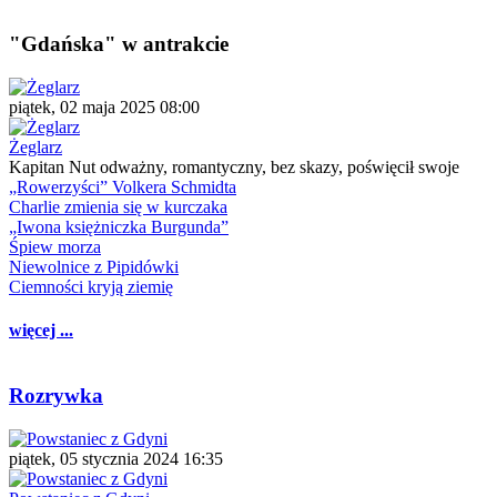
"Gdańska" w antrakcie
piątek, 02 maja 2025 08:00
Żeglarz
Kapitan Nut odważny, romantyczny, bez skazy, poświęcił swoje
„Rowerzyści” Volkera Schmidta
Charlie zmienia się w kurczaka
„Iwona księżniczka Burgunda”
Śpiew morza
Niewolnice z Pipidówki
Ciemności kryją ziemię
więcej ...
Rozrywka
piątek, 05 stycznia 2024 16:35