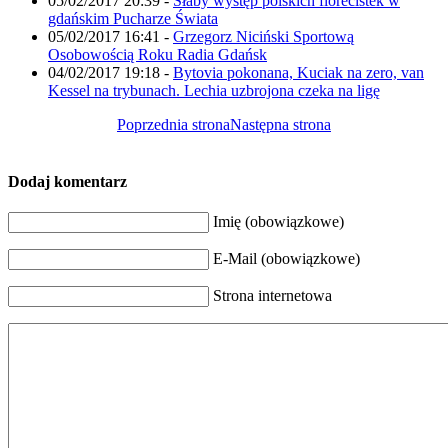
05/02/2017 20:39
-
Słaby występ polskich florecistek w
gdańskim Pucharze Świata
05/02/2017 16:41
-
Grzegorz Niciński Sportową
Osobowością Roku Radia Gdańsk
04/02/2017 19:18
-
Bytovia pokonana, Kuciak na zero, van
Kessel na trybunach. Lechia uzbrojona czeka na ligę
Poprzednia strona
Następna strona
Dodaj komentarz
Imię (obowiązkowe)
E-Mail (obowiązkowe)
Strona internetowa