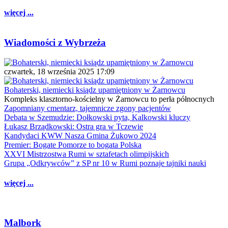
więcej ...
Wiadomości z Wybrzeża
czwartek, 18 września 2025 17:09
Bohaterski, niemiecki ksiądz upamiętniony w Żarnowcu
Kompleks klasztorno-kościelny w Żarnowcu to perła północnych
Zapomniany cmentarz, tajemnicze zgony pacjentów
Debata w Szemudzie: Dołkowski pyta, Kalkowski kluczy
Łukasz Brządkowski: Ostra gra w Tczewie
Kandydaci KWW Nasza Gmina Żukowo 2024
Premier: Bogate Pomorze to bogata Polska
XXVI Mistrzostwa Rumi w sztafetach olimpijskich
Grupa „Odkrywców” z SP nr 10 w Rumi poznaje tajniki nauki
więcej ...
Malbork