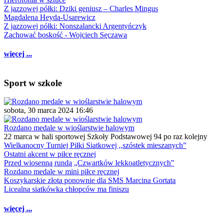
Z jazzowej półki: Dziki geniusz – Charles Mingus
Magdalena Heyda-Usarewicz
Z jazzowej półki: Nonszalancki Argentyńczyk
Zachować boskość - Wojciech Sęczawa
więcej ...
Sport w szkole
sobota, 30 marca 2024 16:46
Rozdano medale w wioślarstwie halowym
22 marca w hali sportowej Szkoły Podstawowej 94 po raz kolejny
Wielkanocny Turniej Piłki Siatkowej ,,szóstek mieszanych”
Ostatni akcent w piłce ręcznej
Przed wiosenną rundą „Czwartków lekkoatletycznych”
Rozdano medale w mini piłce ręcznej
Koszykarskie złota ponownie dla SMS Marcina Gortata
Licealna siatkówka chłopców ma finiszu
więcej ...