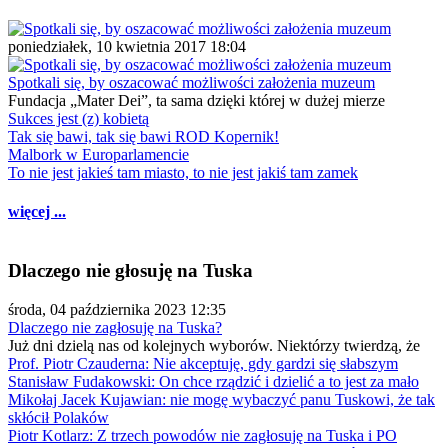
poniedziałek, 10 kwietnia 2017 18:04
Spotkali się, by oszacować możliwości założenia muzeum
Fundacja „Mater Dei”, ta sama dzięki której w dużej mierze
Sukces jest (z) kobietą
Tak się bawi, tak się bawi ROD Kopernik!
Malbork w Europarlamencie
To nie jest jakieś tam miasto, to nie jest jakiś tam zamek
więcej ...
Dlaczego nie głosuję na Tuska
środa, 04 października 2023 12:35
Dlaczego nie zagłosuję na Tuska?
Już dni dzielą nas od kolejnych wyborów. Niektórzy twierdzą, że
Prof. Piotr Czauderna: Nie akceptuję, gdy gardzi się słabszym
Stanisław Fudakowski: On chce rządzić i dzielić a to jest za mało
Mikołaj Jacek Kujawian: nie mogę wybaczyć panu Tuskowi, że tak
skłócił Polaków
Piotr Kotlarz: Z trzech powodów nie zagłosuję na Tuska i PO