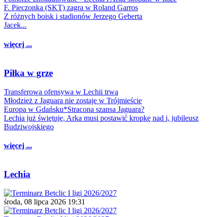
F. Pieczonka (SKT) zagra w Roland Garros
Z różnych boisk i stadionów Jerzego Geberta
Jacek...
więcej ...
Piłka w grze
Transferowa ofensywa w Lechii trwa
Młodzież z Jaguara nie zostaje w Trójmieście
Europa w Gdańsku*Stracona szansa Jaguara?
Lechia już świętuje, Arka musi postawić kropkę nad i, jubileusz
Budziwojskiego
więcej ...
Lechia
środa, 08 lipca 2026 19:31