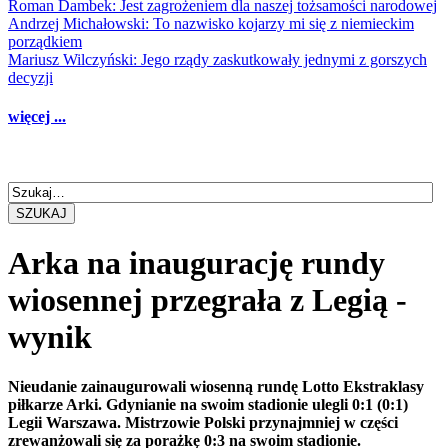
Roman Dambek: Jest zagrożeniem dla naszej tożsamości narodowej
Andrzej Michałowski: To nazwisko kojarzy mi się z niemieckim
porządkiem
Mariusz Wilczyński: Jego rządy zaskutkowały jednymi z gorszych
decyzji
więcej ...
SZUKAJ
Arka na inaugurację rundy
wiosennej przegrała z Legią -
wynik
Nieudanie zainaugurowali wiosenną rundę Lotto Ekstraklasy
piłkarze Arki. Gdynianie na swoim stadionie ulegli 0:1 (0:1)
Legii Warszawa. Mistrzowie Polski przynajmniej w części
zrewanżowali się za porażkę 0:3 na swoim stadionie.