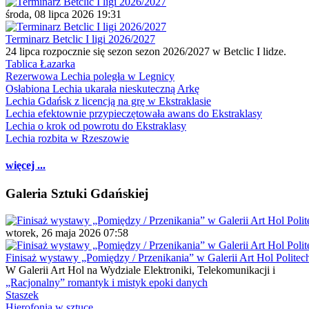
środa, 08 lipca 2026 19:31
Terminarz Betclic I ligi 2026/2027
24 lipca rozpocznie się sezon sezon 2026/2027 w Betclic I lidze.
Tablica Łazarka
Rezerwowa Lechia poległa w Legnicy
Osłabiona Lechia ukarała nieskuteczną Arkę
Lechia Gdańsk z licencją na grę w Ekstraklasie
Lechia efektownie przypieczętowała awans do Ekstraklasy
Lechia o krok od powrotu do Ekstraklasy
Lechia rozbita w Rzeszowie
więcej ...
Galeria Sztuki Gdańskiej
wtorek, 26 maja 2026 07:58
Finisaż wystawy „Pomiędzy / Przenikania” w Galerii Art Hol Politec
W Galerii Art Hol na Wydziale Elektroniki, Telekomunikacji i
„Racjonalny” romantyk i mistyk epoki danych
Staszek
Hierofonia w sztuce