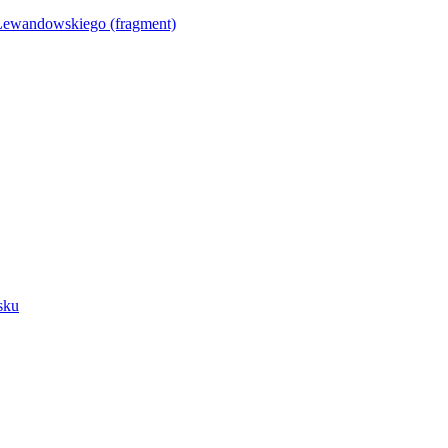
Lewandowskiego (fragment)
sku