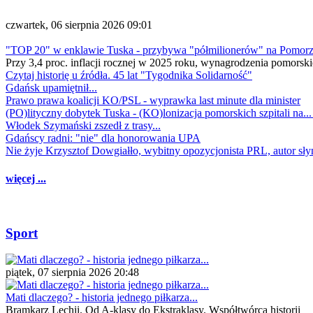
czwartek, 06 sierpnia 2026 09:01
"TOP 20" w enklawie Tuska - przybywa "półmilionerów" na Pomor
Przy 3,4 proc. inflacji rocznej w 2025 roku, wynagrodzenia pomorski
Czytaj historię u źródła. 45 lat "Tygodnika Solidarność"
Gdańsk upamiętnił...
Prawo prawa koalicji KO/PSL - wyprawka last minute dla minister
(PO)lityczny dobytek Tuska - (KO)lonizacja pomorskich szpitali na..
Włodek Szymański zszedł z trasy...
Gdańscy radni: "nie" dla honorowania UPA
Nie żyje Krzysztof Dowgiałło, wybitny opozycjonista PRL, autor sł
więcej ...
Sport
piątek, 07 sierpnia 2026 20:48
Mati dlaczego? - historia jednego piłkarza...
Bramkarz Lechii. Od A-klasy do Ekstraklasy. Współtwórca historii