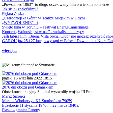
„Powstaniec 1863”- to długo oczekiwany film o wielkim bohaterze
Jak się tu znaleźliśmy?
Piękna Zośka
„Czarodziejska Góra” w Teatrze Miejskim w Gdyni
„WYZWOLENIE”...?
Święto kina w Toruniu – Festiwal EnergaCamerimage
Koncert „Wolność jest w nas” - wokaliści i muzycy
Jeśli lubisz film „Buena Vista Social Club” nie możesz przegapić s
GAROU już 25 i 27 lutego wystąpi w Polsce! Dzwonnik z Notre 
więcej ...
piątek, 16 września 2022 18:15
2076 dni obozu pod Gdańskiem
Obóz koncentracyjny Stutthof wyzwoliły wojska III Frontu
Marsz Śmierci
Markus Włodarczyk KL Stutthof - nr 79059
Egzekucje 11 stycznia 1940 r. i 22 marca 1940 r.
Piaski – granica Europy