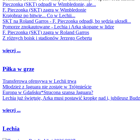
Pieczonka (SKT) odpadł w Wimbledonie, ale...
F. Pieczonka (SKT) zagra w Wimbledonie
Krajobraz po bitwie... Co w Lechii...
SKT na Roland Garros - F. Pieczonka odpadł, bo sędzia ukradł...
Pomorze znokautowane - Lechia i Arka skopane w lidze
F. Pieczonka (SKT) zagra w Roland Garros
Z różnych boisk i stadionów Jerzego Geberta
więcej ...
Piłka w grze
Transferowa ofensywa w Lechii trwa
Młodzież z Jaguara nie zostaje w Trójmieście
Europa w Gdańsku*Stracona szansa Jaguara?
Lechia już świętuje, Arka musi postawić kropkę nad i, jubileusz Bud
więcej ...
Lechia