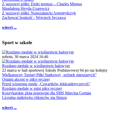
Z jazzowej półki: Dziki geniusz – Charles Mingus
Magdalena Heyda-Usarewicz
Z jazzowej półki: Nonszalancki Argentyńczyk
Zachować boskość - Wojciech Sęczawa
więcej ...
Sport w szkole
sobota, 30 marca 2024 16:46
Rozdano medale w wioślarstwie halowym
22 marca w hali sportowej Szkoły Podstawowej 94 po raz kolejny
Wielkanocny Turniej Piłki Siatkowej ,,szóstek mieszanych”
Ostatni akcent w piłce ręcznej
Przed wiosenną rundą „Czwartków lekkoatletycznych”
Rozdano medale w mini piłce ręcznej
Koszykarskie złota ponownie dla SMS Marcina Gortata
Licealna siatkówka chłopców ma finiszu
więcej ...