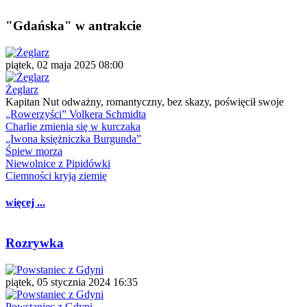
"Gdańska" w antrakcie
piątek, 02 maja 2025 08:00
Żeglarz
Kapitan Nut odważny, romantyczny, bez skazy, poświęcił swoje
„Rowerzyści” Volkera Schmidta
Charlie zmienia się w kurczaka
„Iwona księżniczka Burgunda”
Śpiew morza
Niewolnice z Pipidówki
Ciemności kryją ziemię
więcej ...
Rozrywka
piątek, 05 stycznia 2024 16:35
Powstaniec z Gdyni