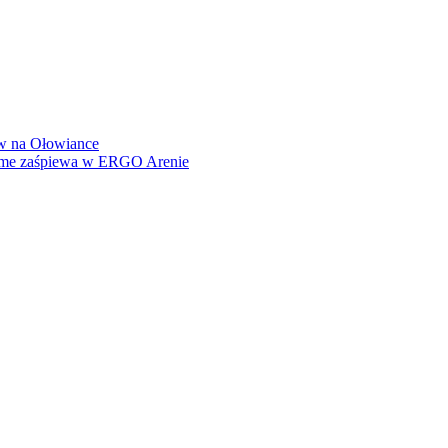
how na Ołowiance
Dame zaśpiewa w ERGO Arenie