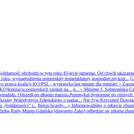
olidarność obchodzi w tym roku 45-lecie istnienia. Od chwili ukazania
25 roku, wynagrodzenia pomorskiej nomenklatury gospodarczej kszt...
G
o prawa koalicji KO/PSL - wyprawka last minute dla minister
»
Zarzą
O)lonizacja pomorskich szpitali na... g...
»
Minister J. Sobierańska-G
mański. Odszedł po długim marszu.Przemykał dyskretnie po różnych r
krainy Wołodymyra Zełenskiego o nadan...
Nie żyje Krzysztof Dowgiał
„Solidarności” i...
Beton twardy...
»
Informowaliśmy o pikiecie zbu
dzibą Rady Miasta Gdańska (dawnego Żaku) odbędzie się pikieta zbun