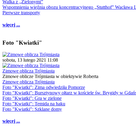
Walka z „Zielonymi”
Wspomnienia więźnia obozu koncentracyjnego „Stutthof” Wacława 
Pierwsze transporty
więcej ...
Foto "Kwiatki"
sobota, 13 lutego 2021 11:08
Zimowe oblicza Trójmiasta
Zimowe oblicze Trójmiasta w obiektywie Roberta
Zimowe oblicza Trójmiasta
Foto "Kwiatki": Zima odwiedziła Pomorze
Foto "Kwiatki": Bursztynowy ołtarz w kościele św. Brygidy w Gdań
Foto "Kwiatki": Gra w zielone
Foto "Kwiatki": Temida na haku
Foto "Kwiatki": Szklane domy
więcej ...