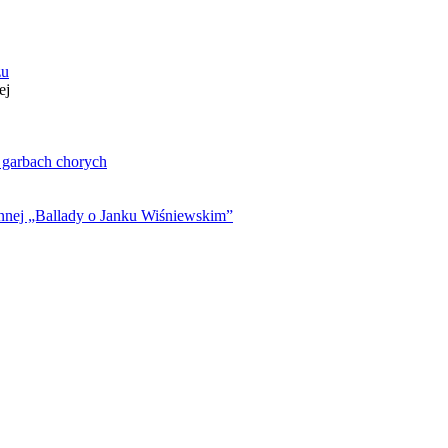
zu
ej
. garbach chorych
ynnej „Ballady o Janku Wiśniewskim”