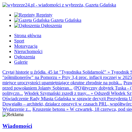
Reprinty
Gazeta Gdańska
Ogłoszenia
Strona główna
Sport
Motoryzacja
Nieruchomości
Ogłoszenia
Galerie
Czytaj historię u źródła. 45 lat "Tygodnika Solidarność"
»
Tygodnik S
"półmilionerów" na Pomorzu
»
Przy 3,4 proc. inflacji rocznej w 20
miejsce uroczystości upamiętniające okrutne zbrodnie na polsk...
Praw
przed powołaniem Jolanty Sobieran...
(PO)lityczny dobytek Tuska - (K
polityczn...
Włodek Szymański zszedł z trasy...
»
Odszedł Włodek Szy
Oświadczenie Rady Miasta Gdańska w sprawie decyzji Prezydenta U
Dowgiałło – architekt, działacz opozycji w czasach PRL, współtwórca 
Wydarzenie z...
Kruszenie betonu
»
W czwartek, 18 czerwca, pod sie
Wiadomości