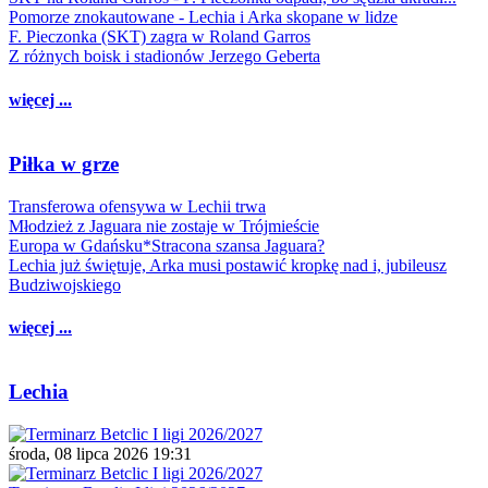
Pomorze znokautowane - Lechia i Arka skopane w lidze
F. Pieczonka (SKT) zagra w Roland Garros
Z różnych boisk i stadionów Jerzego Geberta
więcej ...
Piłka w grze
Transferowa ofensywa w Lechii trwa
Młodzież z Jaguara nie zostaje w Trójmieście
Europa w Gdańsku*Stracona szansa Jaguara?
Lechia już świętuje, Arka musi postawić kropkę nad i, jubileusz
Budziwojskiego
więcej ...
Lechia
środa, 08 lipca 2026 19:31