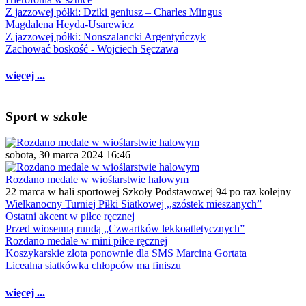
Z jazzowej półki: Dziki geniusz – Charles Mingus
Magdalena Heyda-Usarewicz
Z jazzowej półki: Nonszalancki Argentyńczyk
Zachować boskość - Wojciech Sęczawa
więcej ...
Sport w szkole
sobota, 30 marca 2024 16:46
Rozdano medale w wioślarstwie halowym
22 marca w hali sportowej Szkoły Podstawowej 94 po raz kolejny
Wielkanocny Turniej Piłki Siatkowej ,,szóstek mieszanych”
Ostatni akcent w piłce ręcznej
Przed wiosenną rundą „Czwartków lekkoatletycznych”
Rozdano medale w mini piłce ręcznej
Koszykarskie złota ponownie dla SMS Marcina Gortata
Licealna siatkówka chłopców ma finiszu
więcej ...