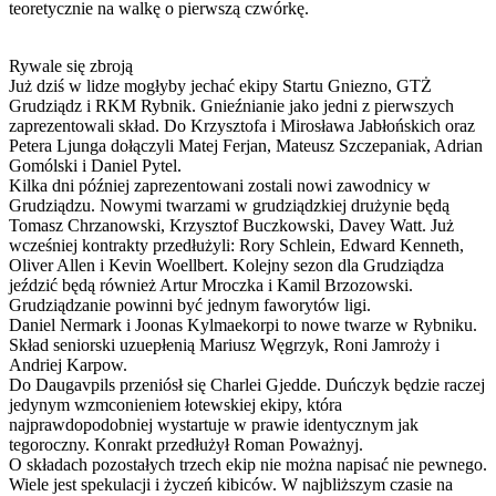
teoretycznie na walkę o pierwszą czwórkę.
Rywale się zbroją
Już dziś w lidze mogłyby jechać ekipy Startu Gniezno, GTŻ
Grudziądz i RKM Rybnik. Gnieźnianie jako jedni z pierwszych
zaprezentowali skład. Do Krzysztofa i Mirosława Jabłońskich oraz
Petera Ljunga dołączyli Matej Ferjan, Mateusz Szczepaniak, Adrian
Gomólski i Daniel Pytel.
Kilka dni później zaprezentowani zostali nowi zawodnicy w
Grudziądzu. Nowymi twarzami w grudziądzkiej drużynie będą
Tomasz Chrzanowski, Krzysztof Buczkowski, Davey Watt. Już
wcześniej kontrakty przedłużyli: Rory Schlein, Edward Kenneth,
Oliver Allen i Kevin Woellbert. Kolejny sezon dla Grudziądza
jeździć będą również Artur Mroczka i Kamil Brzozowski.
Grudziądzanie powinni być jednym faworytów ligi.
Daniel Nermark i Joonas Kylmaekorpi to nowe twarze w Rybniku.
Skład seniorski uzuepłenią Mariusz Węgrzyk, Roni Jamroży i
Andriej Karpow.
Do Daugavpils przeniósł się Charlei Gjedde. Duńczyk będzie raczej
jedynym wzmconieniem łotewskiej ekipy, która
najprawdopodobniej wystartuje w prawie identycznym jak
tegoroczny. Konrakt przedłużył Roman Poważnyj.
O składach pozostałych trzech ekip nie można napisać nie pewnego.
Wiele jest spekulacji i życzeń kibiców. W najbliższym czasie na