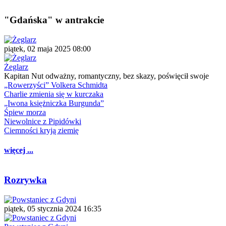
"Gdańska" w antrakcie
piątek, 02 maja 2025 08:00
Żeglarz
Kapitan Nut odważny, romantyczny, bez skazy, poświęcił swoje
„Rowerzyści” Volkera Schmidta
Charlie zmienia się w kurczaka
„Iwona księżniczka Burgunda”
Śpiew morza
Niewolnice z Pipidówki
Ciemności kryją ziemię
więcej ...
Rozrywka
piątek, 05 stycznia 2024 16:35