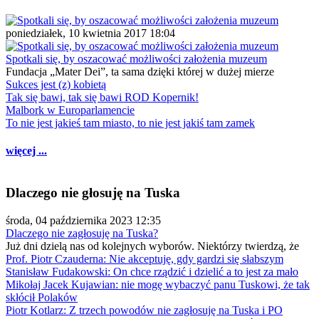
poniedziałek, 10 kwietnia 2017 18:04
Spotkali się, by oszacować możliwości założenia muzeum
Fundacja „Mater Dei”, ta sama dzięki której w dużej mierze
Sukces jest (z) kobietą
Tak się bawi, tak się bawi ROD Kopernik!
Malbork w Europarlamencie
To nie jest jakieś tam miasto, to nie jest jakiś tam zamek
więcej ...
Dlaczego nie głosuję na Tuska
środa, 04 października 2023 12:35
Dlaczego nie zagłosuję na Tuska?
Już dni dzielą nas od kolejnych wyborów. Niektórzy twierdzą, że
Prof. Piotr Czauderna: Nie akceptuję, gdy gardzi się słabszym
Stanisław Fudakowski: On chce rządzić i dzielić a to jest za mało
Mikołaj Jacek Kujawian: nie mogę wybaczyć panu Tuskowi, że tak
skłócił Polaków
Piotr Kotlarz: Z trzech powodów nie zagłosuję na Tuska i PO