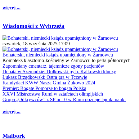
więcej ...
Wiadomości z Wybrzeża
czwartek, 18 września 2025 17:09
Bohaterski, niemiecki ksiądz upamiętniony w Żarnowcu
Kompleks klasztorno-kościelny w Żarnowcu to perła północnych
Zapomniany cmentarz, tajemnicze zgony pacjentów
Debata w Szemudzie: Dołkowski pyta, Kalkowski kluczy
Łukasz Brządkowski: Ostra gra w Tczewie
Kandydaci KWW Nasza Gmina Żukowo 2024
Premier: Bogate Pomorze to bogata Polska
XXVI Mistrzostwa Rumi w sztafetach olimpijskich
Grupa „Odkrywców” z SP nr 10 w Rumi poznaje tajniki nauki
więcej ...
Malbork