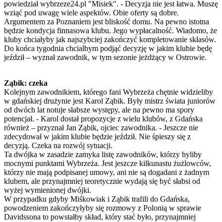
powiedział wybrzeze24.pl "Misiek". - Decyzja nie jest łatwa. Muszę
wziąć pod uwagę wiele aspektów. Obie oferty są dobre.
Argumentem za Poznaniem jest bliskość domu. Na pewno istotna
będzie kondycja finnasowa klubu. Jego wypłacalność. Wiadomo, że
kluby chciałyby jak najszybciej zakończyć kompletowanie skłasów.
Do końca tygodnia chcialbym podjąć decyzję w jakim klubie będę
jeździł – wyznał zawodnik, w tym sezonie jeżdżący w Ostrowie.
Ząbik: czeka
Kolejnym zawodnikiem, którego fani Wybrzeża chętnie widzieliby
w gdańskiej drużynie jest Karol Ząbik. Były mistrz świata juniorów
od dwóch lat notuje słabsze występy, ale na pewno ma spory
potencjał. - Karol dostał propozycje z wielu klubów, z Gdańska
również – przyznał Jan Ząbik, ojciec zawodnika. - Jeszcze nie
zdecydował w jakim klubie będzie jeździł. Nie śpieszy się z
decyzją. Czeka na rozwój sytuacji.
Ta dwójka w zasadzie zamyka listę zawodników, którzy byliby
mocnymi punktami Wybrzeża. Jest jeszcze kilkunastu żużlowców,
którzy nie mają podpisanej umowy, ani nie są dogadani z żadnym
klubem, ale przynajmniej teoretycznie wydają się być słabsi od
wyżej wymienionej dwójki.
W przypadku gdyby Miśkowiak i Ząbik trafili do Gdańska,
powodzeniem zakończyłyby się rozmowy z Polonią w sprawie
Davidssona to powstałby skład, który stać było, przynajmniej