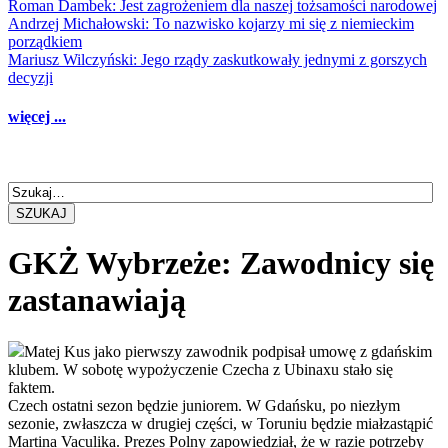
Roman Dambek: Jest zagrożeniem dla naszej tożsamości narodowej
Andrzej Michałowski: To nazwisko kojarzy mi się z niemieckim
porządkiem
Mariusz Wilczyński: Jego rządy zaskutkowały jednymi z gorszych
decyzji
więcej ...
SZUKAJ
GKŻ Wybrzeże: Zawodnicy się
zastanawiają
Matej Kus jako pierwszy zawodnik podpisał umowę z gdańskim
klubem. W sobotę wypożyczenie Czecha z Ubinaxu stało się
faktem.
Czech ostatni sezon będzie juniorem. W Gdańsku, po niezłym
sezonie, zwłaszcza w drugiej części, w Toruniu będzie miałzastąpić
Martina Vaculika. Prezes Polny zapowiedział, że w razie potrzeby