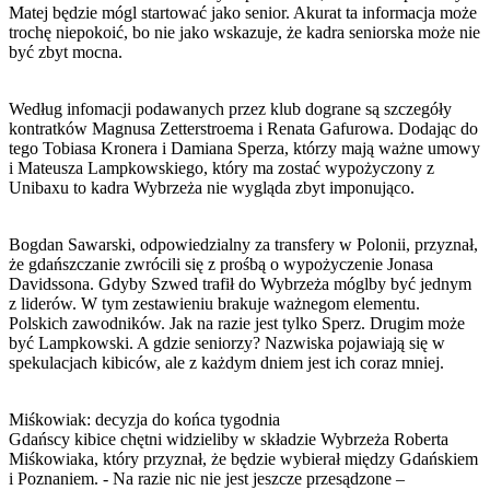
Matej będzie mógl startować jako senior. Akurat ta informacja może
trochę niepokoić, bo nie jako wskazuje, że kadra seniorska może nie
być zbyt mocna.
Według infomacji podawanych przez klub dograne są szczegóły
kontratków Magnusa Zetterstroema i Renata Gafurowa. Dodając do
tego Tobiasa Kronera i Damiana Sperza, którzy mają ważne umowy
i Mateusza Lampkowskiego, który ma zostać wypożyczony z
Unibaxu to kadra Wybrzeża nie wygląda zbyt imponująco.
Bogdan Sawarski, odpowiedzialny za transfery w Polonii, przyznał,
że gdańszczanie zwrócili się z prośbą o wypożyczenie Jonasa
Davidssona. Gdyby Szwed trafił do Wybrzeża móglby być jednym
z liderów. W tym zestawieniu brakuje ważnegom elementu.
Polskich zawodników. Jak na razie jest tylko Sperz. Drugim może
być Lampkowski. A gdzie seniorzy? Nazwiska pojawiają się w
spekulacjach kibiców, ale z każdym dniem jest ich coraz mniej.
Miśkowiak: decyzja do końca tygodnia
Gdańscy kibice chętni widzieliby w składzie Wybrzeża Roberta
Miśkowiaka, który przyznał, że będzie wybierał między Gdańskiem
i Poznaniem. - Na razie nic nie jest jeszcze przesądzone –