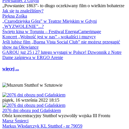
Powstaniec z Gdyni
„Powstaniec 1863”- to długo oczekiwany film o wielkim bohaterze
Jak się tu znaleźliśmy?
Piękna Zośka
„Czarodziejska Góra” w Teatrze Miejskim w Gdyni
„WYZWOLENIE”...?
Święto kina w Toruniu – Festiwal EnergaCamerimage
Koncert „Wolność jest w nas” - wokaliści i muzycy
Jeśli lubisz film „Buena Vista Social Club” nie możesz przegapić
show na Ołowiance
GAROU już 25 i 27 lutego wystąpi w Polsce! Dzwonnik z Notre
Dame zaśpiewa w ERGO Arenie
więcej ...
piątek, 16 września 2022 18:15
2076 dni obozu pod Gdańskiem
Obóz koncentracyjny Stutthof wyzwoliły wojska III Frontu
Marsz Śmierci
Markus Włodarczyk KL Stutthof - nr 79059