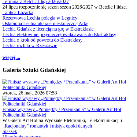
Terminarz Betclic I ligi 2026/2027
24 lipca rozpocznie się sezon sezon 2026/2027 w Betclic I lidze.
Tablica Łazarka
Rezerwowa Lechia poległa w Legnicy
Osłabiona Lechia ukarała nieskuteczną Arkę
Lechia Gdańsk z licencją na grę w Ekstraklasie
Lechia efektownie przypieczętowała awans do Ekstraklasy
Lechia o krok od powrotu do Ekstraklasy
Lechia rozbita w Rzeszowie
więcej ...
Galeria Sztuki Gdańskiej
wtorek, 26 maja 2026 07:58
Finisaż wystawy „Pomiędzy / Przenikania” w Galerii Art Hol
Politechniki Gdańskiej
W Galerii Art Hol na Wydziale Elektroniki, Telekomunikacji i
„Racjonalny” romantyk i mistyk epoki danych
Staszek
Hierofonia w sztuce