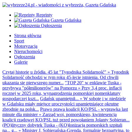
Reprinty
Gazeta Gdańska
Ogłoszenia
Strona główna
Sport
Motoryzacja
Nieruchomości
Ogłoszenia
Galerie
Czytaj historię u źródła. 45 lat "Tygodnika Solidarność"
»
Tygodnik
Solidarność obchodzi w tym roku 45-lecie istnienia. Od chwili
ukazania się pierwszego numer...
"TOP 20" w enklawie Tuska -
przybywa "półmilionerów" na Pomorzu
»
Przy 3,4 proc. inflacji
rocznej w 2025 roku, wynagrodzenia pomorskiej nomenklatury
gospodarczej kszt...
Gdańsk upamiętnił...
»
W sobotę i w niedzielę
w Gdańsku miały miejsce uroczystości upamiętniające okrutne
zbrodnie na polsk...
Prawo prawa koalicji KO/PSL - wyprawka last
minute dla minister
»
Zarząd woj. pomorskiego, kwintesencja
koalicji rządowej KO/PSL tuż przed powołaniem Jolanty Sobieran...
(PO)lityczny dobytek Tuska - (KO)lonizacja pomorskich szpitali
na... g...
»
Minister J. Sobierańska-Grenda, formalnie bezpartyjna, to