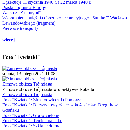
Egzekucje 11 stycznia 1940 r. i 22 marca 1940 r.
Piaski – granica Europy
Walka z „Zielonymi”
Wspomnienia więźnia obozu koncentracyjnego „Stutthof” Wacława
Lewandowskiego (fragment)
Pierwsze transporty
więcej ...
Foto "Kwiatki"
sobota, 13 lutego 2021 11:08
Zimowe oblicza Trójmiasta
Zimowe oblicze Trójmiasta w obiektywie Roberta
Zimowe oblicza Trójmiasta
Foto "Kwiatki": Zima odwiedziła Pomorze
Foto "Kwiatki": Bursztynowy ołtarz w kościele św. Brygidy w
Gdańsku
Foto "Kwiatki": Gra w zielone
Foto "Kwiatki": Temida na haku
Foto "Kwiatki": Szklane domy