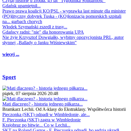
Czytaj historię u źródła. 45 lat "Tygodnika Solidarność"
Gdańsk upamiętnił...
Prawo prawa koalicji KO/PSL - wyprawka last minute dla minister
(PO)lityczny dobytek Tuska - (KO)lonizacja pomorskich szpitali
na... garbach chorych
Włodek Szymański zszedł z trasy...
Gdańscy radni: "nie" dla honorowania UPA
Nie żyje Krzysztof Dowgiałło, wybitny opozycjonista PRL, autor
słynnej „Ballady o Janku Wiśniewskim”
więcej ...
Sport
piątek, 07 sierpnia 2026 20:48
Mati dlaczego? - historia jednego piłkarza...
Bramkarz Lechii. Od A-klasy do Ekstraklasy. Współtwórca historii
Pieczonka (SKT) odpadł w Wimbledonie, ale...
F. Pieczonka (SKT) zagra w Wimbledonie
Krajobraz po bitwie... Co w Lechii...
SKT na Roland Garros - F. Pieczonka odpadł, bo sędzia ukradł...