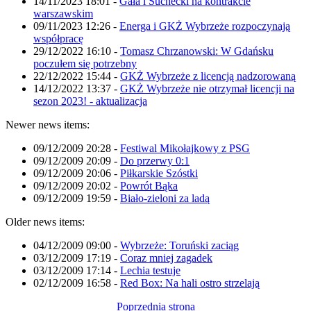
14/11/2023 18:01
-
Gała i Suchecki na kontrakcie
warszawskim
09/11/2023 12:26
-
Energa i GKŻ Wybrzeże rozpoczynają
współpracę
29/12/2022 16:10
-
Tomasz Chrzanowski: W Gdańsku
poczułem się potrzebny
22/12/2022 15:44
-
GKŻ Wybrzeże z licencją nadzorowaną
14/12/2022 13:37
-
GKŻ Wybrzeże nie otrzymał licencji na
sezon 2023! - aktualizacja
Newer news items:
09/12/2009 20:28
-
Festiwal Mikołajkowy z PSG
09/12/2009 20:09
-
Do przerwy 0:1
09/12/2009 20:06
-
Piłkarskie Szóstki
09/12/2009 20:02
-
Powrót Bąka
09/12/2009 19:59
-
Biało-zieloni za ladą
Older news items:
04/12/2009 09:00
-
Wybrzeże: Toruński zaciąg
03/12/2009 17:19
-
Coraz mniej zagadek
03/12/2009 17:14
-
Lechia testuje
02/12/2009 16:58
-
Red Box: Na hali ostro strzelają
Poprzednia strona