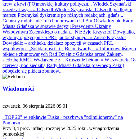
krew z krwi (PO)morskiej kultury polityczn...
Włodek Szymański
zszedł z trasy...
»
Odszedł Włodek Szymański. Odszedł po długim
marszu.Przemykał dyskretnie po różnych redakcjach, gdańs...
Gdańscy radni: "nie" dla honorowania UPA
»
Oświadczenie Rady
Miasta Gdańska w sprawie decyzji Prezydenta Ukrainy
Wołodymyra Zełenskiego o nadan...
Nie żyje Krzysztof Dowgiałło,
wybitny opozycjonista PRL, autor słynnej...
»
Zmarł Krzysztof
Dowgiałło – architekt, działacz opozycji w czasach PRL,
współtwórca „Solidarności” i...
Beton twardy...
»
Informowaliśmy o
pikiecie zbuntowanych Rad Dzielnic Gdańska przed Żakiem,
siedzibą RMG. Wydarzenie z...
Kruszenie betonu
»
W czwartek, 18
czerwca, pod siedzibą Rady Miasta Gdańska (dawnego Żaku)
odbędzie się pikieta zbuntow...
Wiadomości
czwartek, 06 sierpnia 2026 09:01
"TOP 20" w enklawie Tuska - przybywa "półmilionerów" na
Pomorzu
Przy 3,4 proc. inflacji rocznej w 2025 roku, wynagrodzenia
pomorskiej