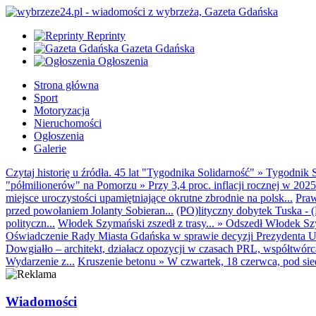
Reprinty
Gazeta Gdańska
Ogłoszenia
Strona główna
Sport
Motoryzacja
Nieruchomości
Ogłoszenia
Galerie
Czytaj historię u źródła. 45 lat "Tygodnika Solidarność"
»
Tygodnik S
"półmilionerów" na Pomorzu
»
Przy 3,4 proc. inflacji rocznej w 20
miejsce uroczystości upamiętniające okrutne zbrodnie na polsk...
Praw
przed powołaniem Jolanty Sobieran...
(PO)lityczny dobytek Tuska - (K
polityczn...
Włodek Szymański zszedł z trasy...
»
Odszedł Włodek Szy
Oświadczenie Rady Miasta Gdańska w sprawie decyzji Prezydenta U
Dowgiałło – architekt, działacz opozycji w czasach PRL, współtwórca 
Wydarzenie z...
Kruszenie betonu
»
W czwartek, 18 czerwca, pod sie
Wiadomości