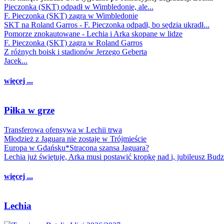
Pieczonka (SKT) odpadł w Wimbledonie, ale...
F. Pieczonka (SKT) zagra w Wimbledonie
SKT na Roland Garros - F. Pieczonka odpadł, bo sędzia ukradł...
Pomorze znokautowane - Lechia i Arka skopane w lidze
F. Pieczonka (SKT) zagra w Roland Garros
Z różnych boisk i stadionów Jerzego Geberta
Jacek...
więcej ...
Piłka w grze
Transferowa ofensywa w Lechii trwa
Młodzież z Jaguara nie zostaje w Trójmieście
Europa w Gdańsku*Stracona szansa Jaguara?
Lechia już świętuje, Arka musi postawić kropkę nad i, jubileusz Bud
więcej ...
Lechia