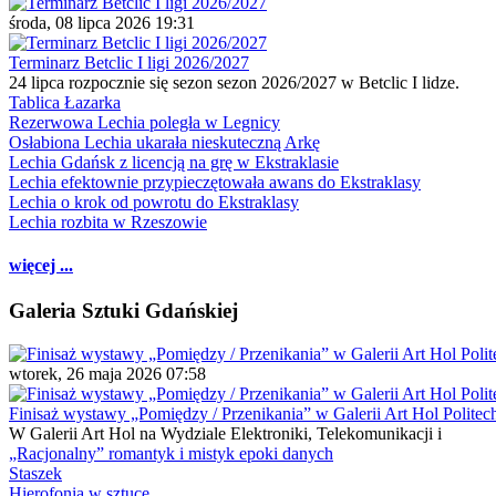
środa, 08 lipca 2026 19:31
Terminarz Betclic I ligi 2026/2027
24 lipca rozpocznie się sezon sezon 2026/2027 w Betclic I lidze.
Tablica Łazarka
Rezerwowa Lechia poległa w Legnicy
Osłabiona Lechia ukarała nieskuteczną Arkę
Lechia Gdańsk z licencją na grę w Ekstraklasie
Lechia efektownie przypieczętowała awans do Ekstraklasy
Lechia o krok od powrotu do Ekstraklasy
Lechia rozbita w Rzeszowie
więcej ...
Galeria Sztuki Gdańskiej
wtorek, 26 maja 2026 07:58
Finisaż wystawy „Pomiędzy / Przenikania” w Galerii Art Hol Politec
W Galerii Art Hol na Wydziale Elektroniki, Telekomunikacji i
„Racjonalny” romantyk i mistyk epoki danych
Staszek
Hierofonia w sztuce