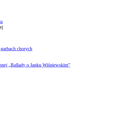
zu
ej
. garbach chorych
ynnej „Ballady o Janku Wiśniewskim”