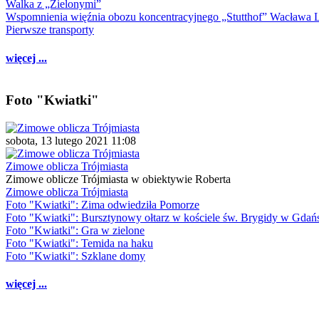
Walka z „Zielonymi”
Wspomnienia więźnia obozu koncentracyjnego „Stutthof” Wacława 
Pierwsze transporty
więcej ...
Foto "Kwiatki"
sobota, 13 lutego 2021 11:08
Zimowe oblicza Trójmiasta
Zimowe oblicze Trójmiasta w obiektywie Roberta
Zimowe oblicza Trójmiasta
Foto "Kwiatki": Zima odwiedziła Pomorze
Foto "Kwiatki": Bursztynowy ołtarz w kościele św. Brygidy w Gdań
Foto "Kwiatki": Gra w zielone
Foto "Kwiatki": Temida na haku
Foto "Kwiatki": Szklane domy
więcej ...