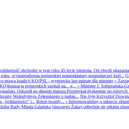
olidarność obchodzi w tym roku 45-lecie istnienia. Od chwili ukazania
25 roku, wynagrodzenia pomorskiej nomenklatury gospodarczej kszt...
G
o prawa koalicji KO/PSL - wyprawka last minute dla minister
»
Zarzą
O)lonizacja pomorskich szpitali na... g...
»
Minister J. Sobierańska-G
mański. Odszedł po długim marszu.Przemykał dyskretnie po różnych r
krainy Wołodymyra Zełenskiego o nadan...
Nie żyje Krzysztof Dowgiał
„Solidarności” i...
Beton twardy...
»
Informowaliśmy o pikiecie zbu
dzibą Rady Miasta Gdańska (dawnego Żaku) odbędzie się pikieta zbun