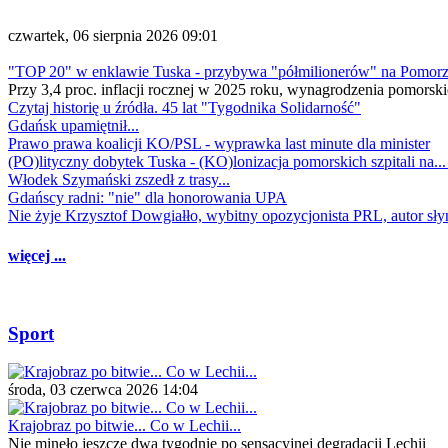
czwartek, 06 sierpnia 2026 09:01
"TOP 20" w enklawie Tuska - przybywa "półmilionerów" na Pomor
Przy 3,4 proc. inflacji rocznej w 2025 roku, wynagrodzenia pomorski
Czytaj historię u źródła. 45 lat "Tygodnika Solidarność"
Gdańsk upamiętnił...
Prawo prawa koalicji KO/PSL - wyprawka last minute dla minister
(PO)lityczny dobytek Tuska - (KO)lonizacja pomorskich szpitali na..
Włodek Szymański zszedł z trasy...
Gdańscy radni: "nie" dla honorowania UPA
Nie żyje Krzysztof Dowgiałło, wybitny opozycjonista PRL, autor sł
więcej ...
Sport
środa, 03 czerwca 2026 14:04
Krajobraz po bitwie... Co w Lechii...
Nie minęło jeszcze dwa tygodnie po sensacyjnej degradacji Lechii