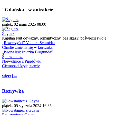
"Gdańska" w antrakcie
piątek, 02 maja 2025 08:00
Żeglarz
Kapitan Nut odważny, romantyczny, bez skazy, poświęcił swoje
„Rowerzyści” Volkera Schmidta
Charlie zmienia się w kurczaka
„Iwona księżniczka Burgunda”
Śpiew morza
Niewolnice z Pipidówki
Ciemności kryją ziemię
więcej ...
Rozrywka
piątek, 05 stycznia 2024 16:35
Powstaniec z Gdyni