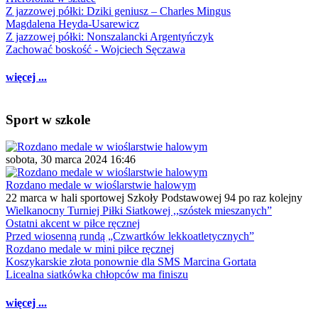
Z jazzowej półki: Dziki geniusz – Charles Mingus
Magdalena Heyda-Usarewicz
Z jazzowej półki: Nonszalancki Argentyńczyk
Zachować boskość - Wojciech Sęczawa
więcej ...
Sport w szkole
sobota, 30 marca 2024 16:46
Rozdano medale w wioślarstwie halowym
22 marca w hali sportowej Szkoły Podstawowej 94 po raz kolejny
Wielkanocny Turniej Piłki Siatkowej ,,szóstek mieszanych”
Ostatni akcent w piłce ręcznej
Przed wiosenną rundą „Czwartków lekkoatletycznych”
Rozdano medale w mini piłce ręcznej
Koszykarskie złota ponownie dla SMS Marcina Gortata
Licealna siatkówka chłopców ma finiszu
więcej ...