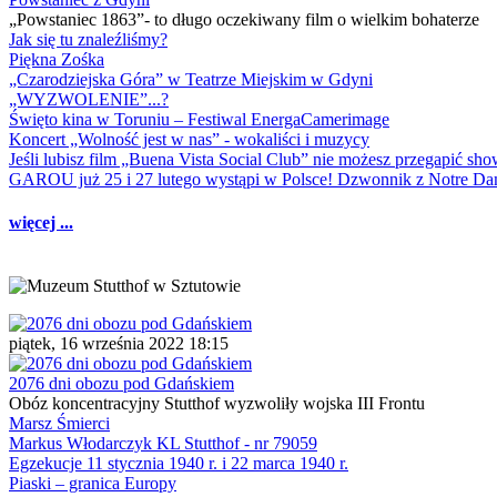
„Powstaniec 1863”- to długo oczekiwany film o wielkim bohaterze
Jak się tu znaleźliśmy?
Piękna Zośka
„Czarodziejska Góra” w Teatrze Miejskim w Gdyni
„WYZWOLENIE”...?
Święto kina w Toruniu – Festiwal EnergaCamerimage
Koncert „Wolność jest w nas” - wokaliści i muzycy
Jeśli lubisz film „Buena Vista Social Club” nie możesz przegapić s
GAROU już 25 i 27 lutego wystąpi w Polsce! Dzwonnik z Notre 
więcej ...
piątek, 16 września 2022 18:15
2076 dni obozu pod Gdańskiem
Obóz koncentracyjny Stutthof wyzwoliły wojska III Frontu
Marsz Śmierci
Markus Włodarczyk KL Stutthof - nr 79059
Egzekucje 11 stycznia 1940 r. i 22 marca 1940 r.
Piaski – granica Europy