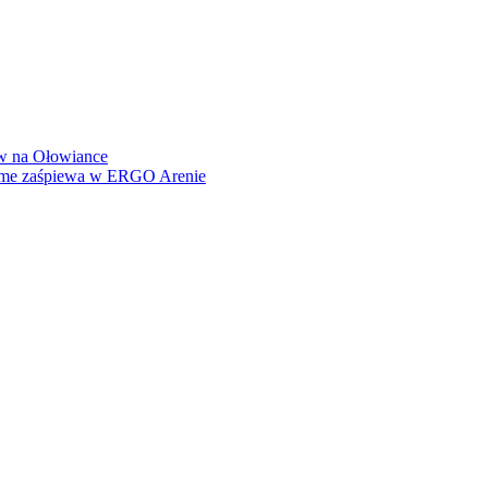
how na Ołowiance
Dame zaśpiewa w ERGO Arenie