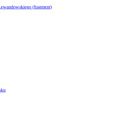
Lewandowskiego (fragment)
sku