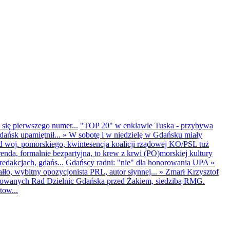
 się pierwszego numer...
"TOP 20" w enklawie Tuska - przybywa
dańsk upamiętnił...
»
W sobotę i w niedzielę w Gdańsku miały
d woj. pomorskiego, kwintesencja koalicji rządowej KO/PSL tuż
renda, formalnie bezpartyjna, to krew z krwi (PO)morskiej kultury
edakcjach, gdańs...
Gdańscy radni: "nie" dla honorowania UPA
»
ło, wybitny opozycjonista PRL, autor słynnej...
»
Zmarł Krzysztof
ntowanych Rad Dzielnic Gdańska przed Żakiem, siedzibą RMG.
tow...