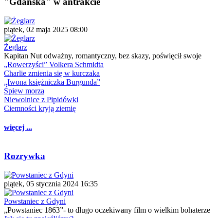
"Gdańska" w antrakcie
piątek, 02 maja 2025 08:00
Żeglarz
Kapitan Nut odważny, romantyczny, bez skazy, poświęcił swoje
„Rowerzyści” Volkera Schmidta
Charlie zmienia się w kurczaka
„Iwona księżniczka Burgunda”
Śpiew morza
Niewolnice z Pipidówki
Ciemności kryją ziemię
więcej ...
Rozrywka
piątek, 05 stycznia 2024 16:35
Powstaniec z Gdyni
„Powstaniec 1863”- to długo oczekiwany film o wielkim bohaterze