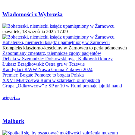
Wiadomości z Wybrzeża
czwartek, 18 września 2025 17:09
Bohaterski, niemiecki ksiądz upamiętniony w Żarnowcu
Kompleks klasztorno-kościelny w Żarnowcu to perła północnych
Zapomniany cmentarz, tajemnicze zgony pacjentów
Debata w Szemudzie: Dołkowski pyta, Kalkowski kluczy
Łukasz Brządkowski: Ostra gra w Tczewie
Kandydaci KWW Nasza Gmina Żukowo 2024
Premier: Bogate Pomorze to bogata Polska
XXVI Mistrzostwa Rumi w sztafetach olimpijskich
Grupa „Odkrywców” z SP nr 10 w Rumi poznaje tajniki nauki
więcej ...
Malbork