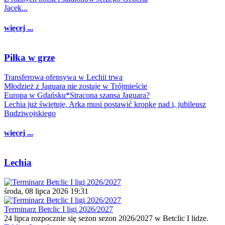
Jacek...
więcej ...
Piłka w grze
Transferowa ofensywa w Lechii trwa
Młodzież z Jaguara nie zostaje w Trójmieście
Europa w Gdańsku*Stracona szansa Jaguara?
Lechia już świętuje, Arka musi postawić kropkę nad i, jubileusz
Budziwojskiego
więcej ...
Lechia
środa, 08 lipca 2026 19:31
Terminarz Betclic I ligi 2026/2027
24 lipca rozpocznie się sezon sezon 2026/2027 w Betclic I lidze.