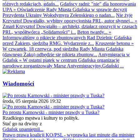
różnych redakcjach, gdańs...
Gdańscy radni: "nie" dla honorowania
UPA
»
Oświadczenie Rady Miasta Gdańska w sprawie decyzji
Prezydenta Ukrainy Wołodymyra Zełenskiego o nadan...
Nie żyje
Krzysztof Dowgiałło, wybitny opozycjonista PRL, autor słynnej...
»
Zmarł Krzysztof Dowgiałło – architekt, działacz opozycji w czasach
PRL, współtwórca „Solidarności” i...
Beton twardy...
»
Informowaliśmy o pikiecie zbuntowanych Rad Dzielnic Gdańska
przed Żakiem, siedzibą RMG. Wydarzenie z...
Kruszenie betonu
»
W czwartek, 18 czerwca, pod siedzibą Rady Miasta Gdańska
(dawnego Żaku) odbędzie się pikieta zbuntow...
Antymigracja w
Gdańsk
»
W ostatni piątek w centrum Gdańska organizacje
narodowe zorganizowały Marsz Antyemigracyjny.Gdański ...
Wiadomości
środa, 05 sierpnia 2026 19:32
Po prostu Karnowski - minister prawdy u Tuska?
Rzadkiego męstwa i kultury to polityk.
Stać go na drwiny z
Gdańsk upamiętnił...
Prawo prawa koalicji KO/PSL - wyprawka last minute dla minister