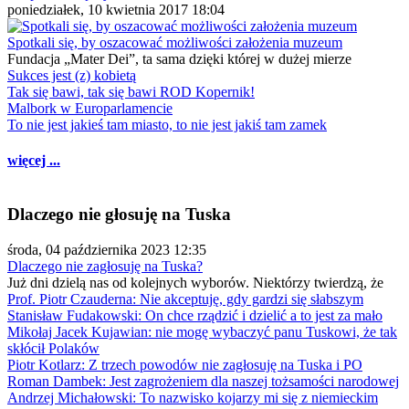
poniedziałek, 10 kwietnia 2017 18:04
Spotkali się, by oszacować możliwości założenia muzeum
Fundacja „Mater Dei”, ta sama dzięki której w dużej mierze
Sukces jest (z) kobietą
Tak się bawi, tak się bawi ROD Kopernik!
Malbork w Europarlamencie
To nie jest jakieś tam miasto, to nie jest jakiś tam zamek
więcej ...
Dlaczego nie głosuję na Tuska
środa, 04 października 2023 12:35
Dlaczego nie zagłosuję na Tuska?
Już dni dzielą nas od kolejnych wyborów. Niektórzy twierdzą, że
Prof. Piotr Czauderna: Nie akceptuję, gdy gardzi się słabszym
Stanisław Fudakowski: On chce rządzić i dzielić a to jest za mało
Mikołaj Jacek Kujawian: nie mogę wybaczyć panu Tuskowi, że tak
skłócił Polaków
Piotr Kotlarz: Z trzech powodów nie zagłosuję na Tuska i PO
Roman Dambek: Jest zagrożeniem dla naszej tożsamości narodowej
Andrzej Michałowski: To nazwisko kojarzy mi się z niemieckim