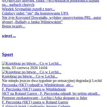
(PO)lityczny dobytek Tuska - (KO)lonizacja pomorskich szpitali
na... garbach chorych
Włodek Szymański zszedł z trasy...
Gdańscy radni: "nie" dla honorowania UPA
Nie żyje Krzysztof Dowgiałło, wybitny opozycjonista PRL, autor
słynnej „Ballady o Janku Wiśniewskim”
Beton twardy...
więcej ...
Sport
środa, 03 czerwca 2026 14:04
Krajobraz po bitwie... Co w Lechii...
Nie minęło jeszcze dwa tygodnie po sensacyjnej degradacji Lechii
Pieczonka (SKT) odpadł w Wimbledonie, ale...
F. Pieczonka (SKT) zagra w Wimbledonie
SKT na Roland Garros - F. Pieczonka odpadł, bo sędzia ukradł...
Pomorze znokautowane - Lechia i Arka skopane w lidze
F. Pieczonka (SKT) zagra w Roland Garros
Z różnych boisk i stadionów Jerzego Geberta