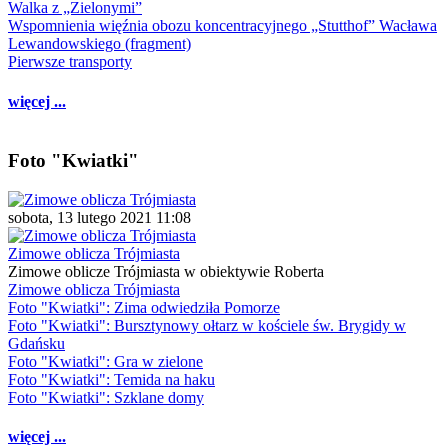
Walka z „Zielonymi”
Wspomnienia więźnia obozu koncentracyjnego „Stutthof” Wacława
Lewandowskiego (fragment)
Pierwsze transporty
więcej ...
Foto "Kwiatki"
sobota, 13 lutego 2021 11:08
Zimowe oblicza Trójmiasta
Zimowe oblicze Trójmiasta w obiektywie Roberta
Zimowe oblicza Trójmiasta
Foto "Kwiatki": Zima odwiedziła Pomorze
Foto "Kwiatki": Bursztynowy ołtarz w kościele św. Brygidy w
Gdańsku
Foto "Kwiatki": Gra w zielone
Foto "Kwiatki": Temida na haku
Foto "Kwiatki": Szklane domy
więcej ...