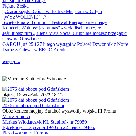
Jak się tu znaleźliśmy?
Piękna Zośka
„Czarodziejska Góra” w Teatrze Miejskim w Gdyni
„WYZWOLENIE”...?
Święto kina w Toruniu – Festiwal EnergaCamerimage
Koncert „Wolność jest w nas” - wokaliści i muzycy
Jeśli lubisz film „Buena Vista Social Club” nie możesz przegapić
show na Ołowiance
GAROU już 25 i 27 lutego wystąpi w Polsce! Dzwonnik z Notre
Dame zaśpiewa w ERGO Arenie
więcej ...
piątek, 16 września 2022 18:15
2076 dni obozu pod Gdańskiem
Obóz koncentracyjny Stutthof wyzwoliły wojska III Frontu
Marsz Śmierci
Markus Włodarczyk KL Stutthof - nr 79059
Egzekucje 11 stycznia 1940 r. i 22 marca 1940 r.
Piaski – granica Europy