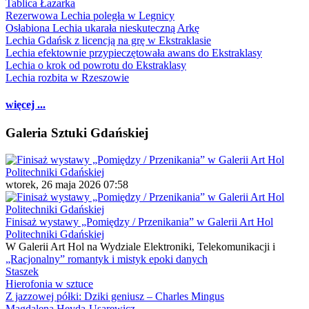
Tablica Łazarka
Rezerwowa Lechia poległa w Legnicy
Osłabiona Lechia ukarała nieskuteczną Arkę
Lechia Gdańsk z licencją na grę w Ekstraklasie
Lechia efektownie przypieczętowała awans do Ekstraklasy
Lechia o krok od powrotu do Ekstraklasy
Lechia rozbita w Rzeszowie
więcej ...
Galeria Sztuki Gdańskiej
wtorek, 26 maja 2026 07:58
Finisaż wystawy „Pomiędzy / Przenikania” w Galerii Art Hol
Politechniki Gdańskiej
W Galerii Art Hol na Wydziale Elektroniki, Telekomunikacji i
„Racjonalny” romantyk i mistyk epoki danych
Staszek
Hierofonia w sztuce
Z jazzowej półki: Dziki geniusz – Charles Mingus
Magdalena Heyda-Usarewicz