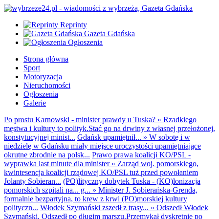
Reprinty
Gazeta Gdańska
Ogłoszenia
Strona główna
Sport
Motoryzacja
Nieruchomości
Ogłoszenia
Galerie
Po prostu Karnowski - minister prawdy u Tuska?
»
Rzadkiego
męstwa i kultury to polityk.Stać go na drwiny z własnej przełożonej,
konstytucyjnej minist...
Gdańsk upamiętnił...
»
W sobotę i w
niedzielę w Gdańsku miały miejsce uroczystości upamiętniające
okrutne zbrodnie na polsk...
Prawo prawa koalicji KO/PSL -
wyprawka last minute dla minister
»
Zarząd woj. pomorskiego,
kwintesencja koalicji rządowej KO/PSL tuż przed powołaniem
Jolanty Sobieran...
(PO)lityczny dobytek Tuska - (KO)lonizacja
pomorskich szpitali na... g...
»
Minister J. Sobierańska-Grenda,
formalnie bezpartyjna, to krew z krwi (PO)morskiej kultury
polityczn...
Włodek Szymański zszedł z trasy...
»
Odszedł Włodek
Szymański. Odszedł po długim marszu.Przemykał dyskretnie po