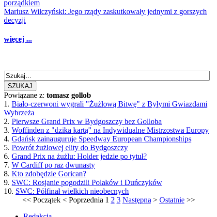
porządkiem
Mariusz Wilczyński: Jego rządy zaskutkowały jednymi z gorszych
decyzji
więcej ...
SZUKAJ
Powiązane z:
tomasz gollob
1.
Biało-czerwoni wygrali "Żużlową Bitwę" z Byłymi Gwiazdami
Wybrzeża
2.
Pierwsze Grand Prix w Bydgoszczy bez Golloba
3.
Woffinden z "dzika kartą" na Indywidualne Mistrzostwa Europy
4.
Gdańsk zainauguruje Speedway European Championships
5.
Powrót żużlowej elity do Bydgoszczy
6.
Grand Prix na żużlu: Holder jedzie po tytuł?
7.
W Cardiff po raz dwunasty
8.
Kto zdobędzie Gorican?
9.
SWC: Rosjanie pogodzili Polaków i Duńczyków
10.
SWC: Półfinał wielkich nieobecnych
<<
Początek
<
Poprzednia
1
2
3
Następna
>
Ostatnie
>>
Redakcja