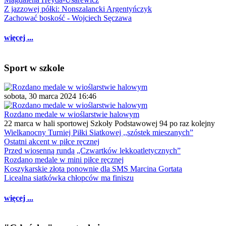
Z jazzowej półki: Nonszalancki Argentyńczyk
Zachować boskość - Wojciech Sęczawa
więcej ...
Sport w szkole
sobota, 30 marca 2024 16:46
Rozdano medale w wioślarstwie halowym
22 marca w hali sportowej Szkoły Podstawowej 94 po raz kolejny
Wielkanocny Turniej Piłki Siatkowej ,,szóstek mieszanych”
Ostatni akcent w piłce ręcznej
Przed wiosenną rundą „Czwartków lekkoatletycznych”
Rozdano medale w mini piłce ręcznej
Koszykarskie złota ponownie dla SMS Marcina Gortata
Licealna siatkówka chłopców ma finiszu
więcej ...