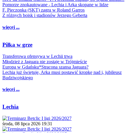
Pomorze znokautowane - Lechia i Arka skopane w lidze
F. Pieczonka (SKT) zagra w Roland Garros
Z różnych boisk i stadionów Jerzego Geberta
więcej ...
Piłka w grze
Transferowa ofensywa w Lechii trwa
Młodzież z Jaguara nie zostaje w Trójmieście
Europa w Gdańsku*Stracona szansa Jaguara?
Lechia już świętuje, Arka musi postawić kropkę nad i, jubileusz
Budziwojskiego
więcej ...
Lechia
środa, 08 lipca 2026 19:31