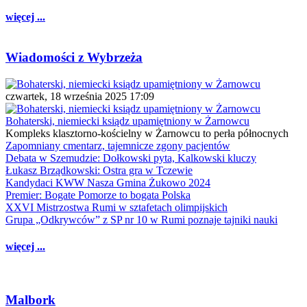
więcej ...
Wiadomości z Wybrzeża
czwartek, 18 września 2025 17:09
Bohaterski, niemiecki ksiądz upamiętniony w Żarnowcu
Kompleks klasztorno-kościelny w Żarnowcu to perła północnych
Zapomniany cmentarz, tajemnicze zgony pacjentów
Debata w Szemudzie: Dołkowski pyta, Kalkowski kluczy
Łukasz Brządkowski: Ostra gra w Tczewie
Kandydaci KWW Nasza Gmina Żukowo 2024
Premier: Bogate Pomorze to bogata Polska
XXVI Mistrzostwa Rumi w sztafetach olimpijskich
Grupa „Odkrywców” z SP nr 10 w Rumi poznaje tajniki nauki
więcej ...
Malbork