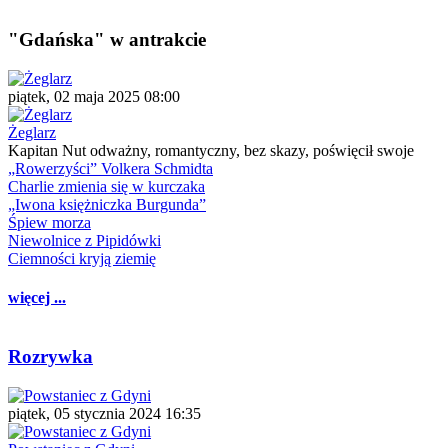
"Gdańska" w antrakcie
piątek, 02 maja 2025 08:00
Żeglarz
Kapitan Nut odważny, romantyczny, bez skazy, poświęcił swoje
„Rowerzyści” Volkera Schmidta
Charlie zmienia się w kurczaka
„Iwona księżniczka Burgunda”
Śpiew morza
Niewolnice z Pipidówki
Ciemności kryją ziemię
więcej ...
Rozrywka
piątek, 05 stycznia 2024 16:35