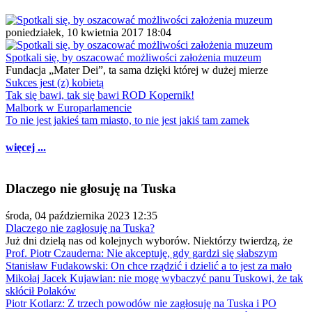
poniedziałek, 10 kwietnia 2017 18:04
Spotkali się, by oszacować możliwości założenia muzeum
Fundacja „Mater Dei”, ta sama dzięki której w dużej mierze
Sukces jest (z) kobietą
Tak się bawi, tak się bawi ROD Kopernik!
Malbork w Europarlamencie
To nie jest jakieś tam miasto, to nie jest jakiś tam zamek
więcej ...
Dlaczego nie głosuję na Tuska
środa, 04 października 2023 12:35
Dlaczego nie zagłosuję na Tuska?
Już dni dzielą nas od kolejnych wyborów. Niektórzy twierdzą, że
Prof. Piotr Czauderna: Nie akceptuję, gdy gardzi się słabszym
Stanisław Fudakowski: On chce rządzić i dzielić a to jest za mało
Mikołaj Jacek Kujawian: nie mogę wybaczyć panu Tuskowi, że tak
skłócił Polaków
Piotr Kotlarz: Z trzech powodów nie zagłosuję na Tuska i PO