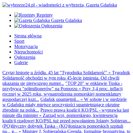
Reprinty
Gazeta Gdańska
Ogłoszenia
Strona główna
Sport
Motoryzacja
Nieruchomości
Ogłoszenia
Galerie
Czytaj historię u źródła. 45 lat "Tygodnika Solidarność"
»
Tygodnik
Solidarność obchodzi w tym roku 45-lecie istnienia. Od chwili
ukazania się pierwszego numer...
"TOP 20" w enklawie Tuska -
przybywa "półmilionerów" na Pomorzu
»
Przy 3,4 proc. inflacji
rocznej w 2025 roku, wynagrodzenia pomorskiej nomenklatury
gospodarczej kszt...
Gdańsk upamiętnił...
»
W sobotę i w niedzielę
w Gdańsku miały miejsce uroczystości upamiętniające okrutne
zbrodnie na polsk...
Prawo prawa koalicji KO/PSL - wyprawka last
minute dla minister
»
Zarząd woj. pomorskiego, kwintesencja
koalicji rządowej KO/PSL tuż przed powołaniem Jolanty Sobieran...
(PO)lityczny dobytek Tuska - (KO)lonizacja pomorskich szpitali
na... g...
»
Minister J. Sobierańska-Grenda, formalnie bezpartyjna, to