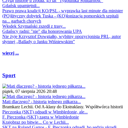
Czytaj historię u źródła. 45 lat "Tygodnika Solidarność"
Gdańsk upamiętnił...
Prawo prawa koalicji KO/PSL - wyprawka last minute dla minister
(PO)lityczny dobytek Tuska - (KO)lonizacja pomorskich szpitali
na... garbach chorych
Włodek Szymański zszedł z trasy...
Gdańscy radni: "nie" dla honorowania UPA
Nie żyje Krzysztof Dowgiałło, wybitny opozycjonista PRL, autor
słynnej „Ballady o Janku Wiśniewskim”
więcej ...
Sport
piątek, 07 sierpnia 2026 20:48
Mati dlaczego? - historia jednego piłkarza...
Bramkarz Lechii. Od A-klasy do Ekstraklasy. Współtwórca historii
Pieczonka (SKT) odpadł w Wimbledonie, ale...
F. Pieczonka (SKT) zagra w Wimbledonie
Krajobraz po bitwie... Co w Lechii...
SKT na Roland Garros - F. Pieczonka odpadł, bo sędzia ukradł...