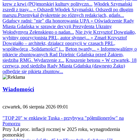
krew z krwi (PO)morskiej kultury polityczn...
Włodek Szymański
zszedł z trasy...
»
Odszedł Włodek Szymański. Odszedł po długim
marszu.Przemykał dyskretnie po różnych redakcjach, gdańs...
Gdańscy radni: "nie" dla honorowania UPA
»
Oświadczenie Rady
Miasta Gdańska w sprawie decyzji Prezydenta Ukrainy
Wołodymyra Zełenskiego o nadan...
Nie żyje Krzysztof Dowgiałło,
wybitny opozycjonista PRL, autor słynnej...
»
Zmarł Krzysztof
Dowgiałło – architekt, działacz opozycji w czasach PRL,
współtwórca „Solidarności” i...
Beton twardy...
»
Informowaliśmy o
pikiecie zbuntowanych Rad Dzielnic Gdańska przed Żakiem,
siedzibą RMG. Wydarzenie z...
Kruszenie betonu
»
W czwartek, 18
czerwca, pod siedzibą Rady Miasta Gdańska (dawnego Żaku)
odbędzie się pikieta zbuntow...
Wiadomości
czwartek, 06 sierpnia 2026 09:01
"TOP 20" w enklawie Tuska - przybywa "półmilionerów" na
Pomorzu
Przy 3,4 proc. inflacji rocznej w 2025 roku, wynagrodzenia
pomorskiej