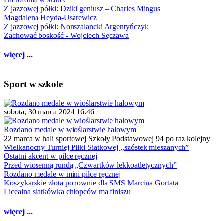
Z jazzowej półki: Dziki geniusz – Charles Mingus
Magdalena Heyda-Usarewicz
Z jazzowej półki: Nonszalancki Argentyńczyk
Zachować boskość - Wojciech Sęczawa
więcej ...
Sport w szkole
sobota, 30 marca 2024 16:46
Rozdano medale w wioślarstwie halowym
22 marca w hali sportowej Szkoły Podstawowej 94 po raz kolejny
Wielkanocny Turniej Piłki Siatkowej ,,szóstek mieszanych”
Ostatni akcent w piłce ręcznej
Przed wiosenną rundą „Czwartków lekkoatletycznych”
Rozdano medale w mini piłce ręcznej
Koszykarskie złota ponownie dla SMS Marcina Gortata
Licealna siatkówka chłopców ma finiszu
więcej ...