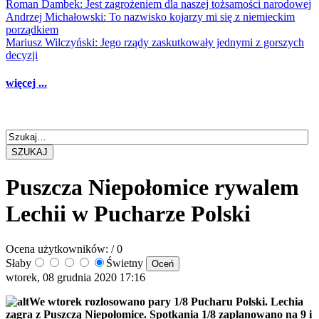
Roman Dambek: Jest zagrożeniem dla naszej tożsamości narodowej
Andrzej Michałowski: To nazwisko kojarzy mi się z niemieckim
porządkiem
Mariusz Wilczyński: Jego rządy zaskutkowały jednymi z gorszych
decyzji
więcej ...
SZUKAJ
Puszcza Niepołomice rywalem
Lechii w Pucharze Polski
Ocena użytkowników:
/ 0
Słaby
Świetny
wtorek, 08 grudnia 2020 17:16
We wtorek rozlosowano pary 1/8 Pucharu Polski. Lechia
zagra z Puszczą Niepołomice. Spotkania 1/8 zaplanowano na 9 i