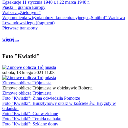
Egzekucje 11 stycznia 1940 r. i 22 marca 1940 r.
Piaski – granica Europy
Walka z „Zielonymi”
Wspomnienia więźnia obozu koncentracyjnego „Stutthof” Wacława
Lewandowskiego (fragment)
Pierwsze transporty
więcej ...
Foto "Kwiatki"
sobota, 13 lutego 2021 11:08
Zimowe oblicza Trójmiasta
Zimowe oblicze Trójmiasta w obiektywie Roberta
Zimowe oblicza Trójmiasta
Foto "Kwiatki": Zima odwiedziła Pomorze
Foto "Kwiatki": Bursztynowy ołtarz w kościele św. Brygidy w
Gdańsku
Foto "Kwiatki": Gra w zielone
Foto "Kwiatki": Temida na haku
Foto "Kwiatki": Szklane domy