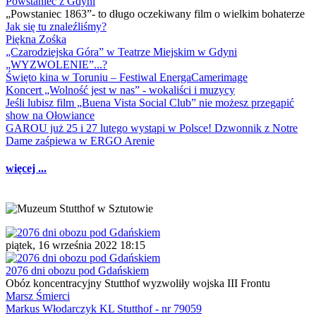
Powstaniec z Gdyni
„Powstaniec 1863”- to długo oczekiwany film o wielkim bohaterze
Jak się tu znaleźliśmy?
Piękna Zośka
„Czarodziejska Góra” w Teatrze Miejskim w Gdyni
„WYZWOLENIE”...?
Święto kina w Toruniu – Festiwal EnergaCamerimage
Koncert „Wolność jest w nas” - wokaliści i muzycy
Jeśli lubisz film „Buena Vista Social Club” nie możesz przegapić
show na Ołowiance
GAROU już 25 i 27 lutego wystąpi w Polsce! Dzwonnik z Notre
Dame zaśpiewa w ERGO Arenie
więcej ...
piątek, 16 września 2022 18:15
2076 dni obozu pod Gdańskiem
Obóz koncentracyjny Stutthof wyzwoliły wojska III Frontu
Marsz Śmierci
Markus Włodarczyk KL Stutthof - nr 79059