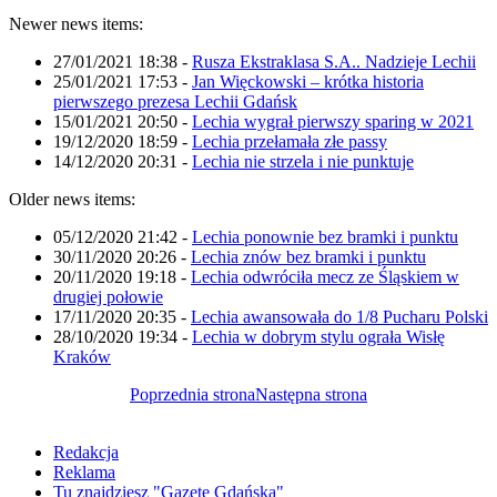
Newer news items:
27/01/2021 18:38
-
Rusza Ekstraklasa S.A.. Nadzieje Lechii
25/01/2021 17:53
-
Jan Więckowski – krótka historia
pierwszego prezesa Lechii Gdańsk
15/01/2021 20:50
-
Lechia wygrał pierwszy sparing w 2021
19/12/2020 18:59
-
Lechia przełamała złe passy
14/12/2020 20:31
-
Lechia nie strzela i nie punktuje
Older news items:
05/12/2020 21:42
-
Lechia ponownie bez bramki i punktu
30/11/2020 20:26
-
Lechia znów bez bramki i punktu
20/11/2020 19:18
-
Lechia odwróciła mecz ze Śląskiem w
drugiej połowie
17/11/2020 20:35
-
Lechia awansowała do 1/8 Pucharu Polski
28/10/2020 19:34
-
Lechia w dobrym stylu ograła Wisłę
Kraków
Poprzednia strona
Następna strona
Redakcja
Reklama
Tu znajdziesz "Gazetę Gdańską"