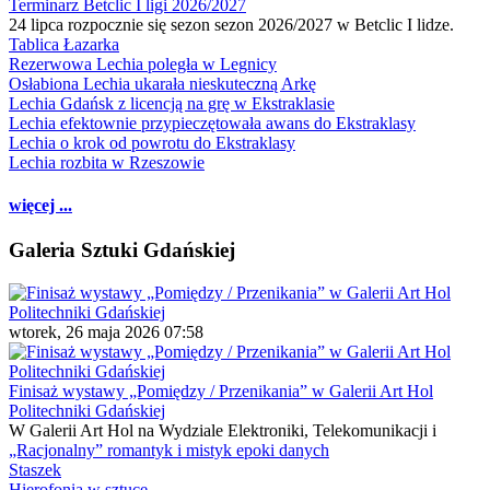
Terminarz Betclic I ligi 2026/2027
24 lipca rozpocznie się sezon sezon 2026/2027 w Betclic I lidze.
Tablica Łazarka
Rezerwowa Lechia poległa w Legnicy
Osłabiona Lechia ukarała nieskuteczną Arkę
Lechia Gdańsk z licencją na grę w Ekstraklasie
Lechia efektownie przypieczętowała awans do Ekstraklasy
Lechia o krok od powrotu do Ekstraklasy
Lechia rozbita w Rzeszowie
więcej ...
Galeria Sztuki Gdańskiej
wtorek, 26 maja 2026 07:58
Finisaż wystawy „Pomiędzy / Przenikania” w Galerii Art Hol
Politechniki Gdańskiej
W Galerii Art Hol na Wydziale Elektroniki, Telekomunikacji i
„Racjonalny” romantyk i mistyk epoki danych
Staszek
Hierofonia w sztuce