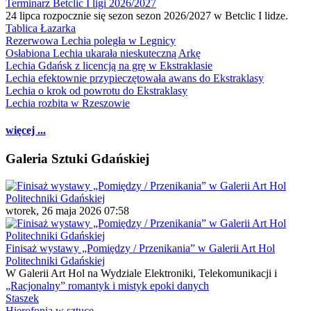
Terminarz Betclic I ligi 2026/2027
24 lipca rozpocznie się sezon sezon 2026/2027 w Betclic I lidze.
Tablica Łazarka
Rezerwowa Lechia poległa w Legnicy
Osłabiona Lechia ukarała nieskuteczną Arkę
Lechia Gdańsk z licencją na grę w Ekstraklasie
Lechia efektownie przypieczętowała awans do Ekstraklasy
Lechia o krok od powrotu do Ekstraklasy
Lechia rozbita w Rzeszowie
więcej ...
Galeria Sztuki Gdańskiej
wtorek, 26 maja 2026 07:58
Finisaż wystawy „Pomiędzy / Przenikania” w Galerii Art Hol
Politechniki Gdańskiej
W Galerii Art Hol na Wydziale Elektroniki, Telekomunikacji i
„Racjonalny” romantyk i mistyk epoki danych
Staszek
Hierofonia w sztuce