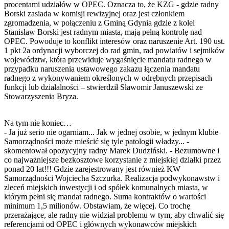
procentami udziałów w OPEC. Oznacza to, że KZG - gdzie radny
Borski zasiada w komisji rewizyjnej oraz jest członkiem
zgromadzenia, w połączeniu z Gminą Gdynia gdzie z kolei
Stanisław Borski jest radnym miasta, mają pełną kontrolę nad
OPEC. Powoduje to konflikt interesów oraz naruszenie Art. 190 ust.
1 pkt 2a ordynacji wyborczej do rad gmin, rad powiatów i sejmików
województw, która przewiduje wygaśnięcie mandatu radnego w
przypadku naruszenia ustawowego zakazu łączenia mandatu
radnego z wykonywaniem określonych w odrębnych przepisach
funkcji lub działalności – stwierdził Sławomir Januszewski ze
Stowarzyszenia Bryza.
Na tym nie koniec…
- Ja już serio nie ogarniam... Jak w jednej osobie, w jednym klubie
Samorządności może mieścić się tyle patologii władzy... -
skomentował opozycyjny radny Marek Dudziński. - Bezumowne i
co najważniejsze bezkosztowe korzystanie z miejskiej działki przez
ponad 20 lat!!! Gdzie zarejestrowany jest również KW
Samorządności Wojciecha Szczurka. Realizacja podwykonawstw i
zleceń miejskich inwestycji i od spółek komunalnych miasta, w
którym pełni się mandat radnego. Suma kontraktów o wartości
minimum 1,5 milionów. Obstawiam, że więcej. Co trochę
przerażające, ale radny nie widział problemu w tym, aby chwalić się
referencjami od OPEC i głównych wykonawców miejskich