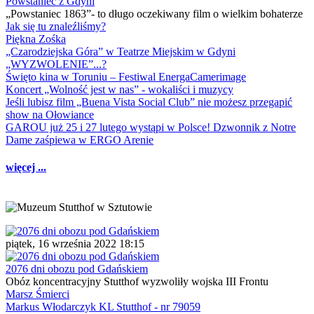
Powstaniec z Gdyni
„Powstaniec 1863”- to długo oczekiwany film o wielkim bohaterze
Jak się tu znaleźliśmy?
Piękna Zośka
„Czarodziejska Góra” w Teatrze Miejskim w Gdyni
„WYZWOLENIE”...?
Święto kina w Toruniu – Festiwal EnergaCamerimage
Koncert „Wolność jest w nas” - wokaliści i muzycy
Jeśli lubisz film „Buena Vista Social Club” nie możesz przegapić
show na Ołowiance
GAROU już 25 i 27 lutego wystąpi w Polsce! Dzwonnik z Notre
Dame zaśpiewa w ERGO Arenie
więcej ...
piątek, 16 września 2022 18:15
2076 dni obozu pod Gdańskiem
Obóz koncentracyjny Stutthof wyzwoliły wojska III Frontu
Marsz Śmierci
Markus Włodarczyk KL Stutthof - nr 79059