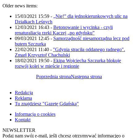
Older news items:
15/03/2021 15:59
-
„Nie!” dla jednokierunkowych ulic na
Działkach Leśnych
12/03/2021 16:43
-
Betonowanie i wycinka - czyli
renaturaliacja rzeki Kaczej „po gdyńsku”
09/03/2021 12:45
-
Samorządność niesamorządna lecz pod
butem Szczurka
22/02/2021 11:40
-
"Gdynia straciła oddanego radnego".
Zmarł Krzysztof Chachulski
18/02/2021 19:50
-
Ekipa Wojciecha Szczurka blokuje
rozwój kolei w mieście i regionie
Poprzednia strona
Następna strona
Redakcja
Reklama
Tu znajdziesz "Gazetę Gdańską"
Informacja o cookies
Kontakt
NEWSLETTER
Podaj nam swój e-mail, jeśli chcesz otrzymywać informacjęo o