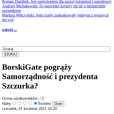
Roman Dambek: Jest zagrożeniem dla naszej tożsamości narodowej
Andrzej Michałowski: To nazwisko kojarzy mi się z niemieckim
porządkiem
Mariusz Wilczyński: Jego rządy zaskutkowały jednymi z gorszych
decyzji
więcej ...
SZUKAJ
BorskiGate pogrąży
Samorządność i prezydenta
Szczurka?
Ocena użytkowników:
/ 2
Słaby
Świetny
czwartek, 01 kwietnia 2021 16:20