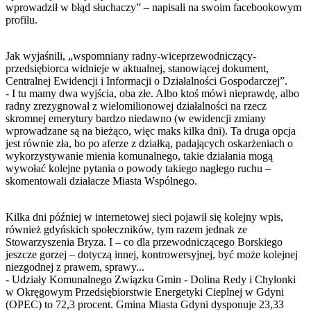
wprowadził w błąd słuchaczy” – napisali na swoim facebookowym
profilu.
Jak wyjaśnili, „wspomniany radny-wiceprzewodniczący-
przedsiębiorca widnieje w aktualnej, stanowiącej dokument,
Centralnej Ewidencji i Informacji o Działalności Gospodarczej”.
- I tu mamy dwa wyjścia, oba złe. Albo ktoś mówi nieprawdę, albo
radny zrezygnował z wielomilionowej działalności na rzecz
skromnej emerytury bardzo niedawno (w ewidencji zmiany
wprowadzane są na bieżąco, więc maks kilka dni). Ta druga opcja
jest równie zła, bo po aferze z działką, padających oskarżeniach o
wykorzystywanie mienia komunalnego, takie działania mogą
wywołać kolejne pytania o powody takiego nagłego ruchu –
skomentowali działacze Miasta Wspólnego.
Kilka dni później w internetowej sieci pojawił się kolejny wpis,
również gdyńskich społeczników, tym razem jednak ze
Stowarzyszenia Bryza. I – co dla przewodniczącego Borskiego
jeszcze gorzej – dotyczą innej, kontrowersyjnej, być może kolejnej
niezgodnej z prawem, sprawy...
- Udziały Komunalnego Związku Gmin - Dolina Redy i Chylonki
w Okręgowym Przedsiębiorstwie Energetyki Cieplnej w Gdyni
(OPEC) to 72,3 procent. Gmina Miasta Gdyni dysponuje 23,33