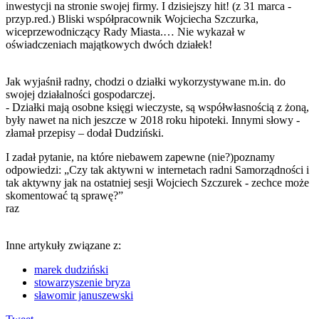
inwestycji na stronie swojej firmy. I dzisiejszy hit! (z 31 marca -
przyp.red.) Bliski współpracownik Wojciecha Szczurka,
wiceprzewodniczący Rady Miasta.… Nie wykazał w
oświadczeniach majątkowych dwóch działek!
Jak wyjaśnił radny, chodzi o działki wykorzystywane m.in. do
swojej działalności gospodarczej.
- Działki mają osobne księgi wieczyste, są współwłasnością z żoną,
były nawet na nich jeszcze w 2018 roku hipoteki. Innymi słowy -
złamał przepisy – dodał Dudziński.
I zadał pytanie, na które niebawem zapewne (nie?)poznamy
odpowiedzi: „Czy tak aktywni w internetach radni Samorządności i
tak aktywny jak na ostatniej sesji Wojciech Szczurek - zechce może
skomentować tą sprawę?”
raz
Inne artykuły związane z:
marek dudziński
stowarzyszenie bryza
sławomir januszewski