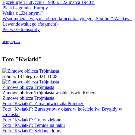
Egzekucje 11 stycznia 1940 r. i 22 marca 1940 r.
Piaski – granica Europy
Walka z „Zielonymi”
Wspomnienia więźnia obozu koncentracyjnego „Stutthof” Wacława
Lewandowskiego (fragment)
Pierwsze transporty
więcej ...
Foto "Kwiatki"
sobota, 13 lutego 2021 11:08
Zimowe oblicza Trójmiasta
Zimowe oblicze Trójmiasta w obiektywie Roberta
Zimowe oblicza Trójmiasta
Foto "Kwiatki": Zima odwiedziła Pomorze
Foto "Kwiatki": Bursztynowy ołtarz w kościele św. Brygidy w
Gdańsku
Foto "Kwiatki": Gra w zielone
Foto "Kwiatki": Temida na haku
Foto "Kwiatki": Szklane domy