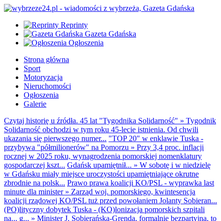
Reprinty
Gazeta Gdańska
Ogłoszenia
Strona główna
Sport
Motoryzacja
Nieruchomości
Ogłoszenia
Galerie
Czytaj historię u źródła. 45 lat "Tygodnika Solidarność"
»
Tygodnik
Solidarność obchodzi w tym roku 45-lecie istnienia. Od chwili
ukazania się pierwszego numer...
"TOP 20" w enklawie Tuska -
przybywa "półmilionerów" na Pomorzu
»
Przy 3,4 proc. inflacji
rocznej w 2025 roku, wynagrodzenia pomorskiej nomenklatury
gospodarczej kszt...
Gdańsk upamiętnił...
»
W sobotę i w niedzielę
w Gdańsku miały miejsce uroczystości upamiętniające okrutne
zbrodnie na polsk...
Prawo prawa koalicji KO/PSL - wyprawka last
minute dla minister
»
Zarząd woj. pomorskiego, kwintesencja
koalicji rządowej KO/PSL tuż przed powołaniem Jolanty Sobieran...
(PO)lityczny dobytek Tuska - (KO)lonizacja pomorskich szpitali
na... g...
»
Minister J. Sobierańska-Grenda, formalnie bezpartyjna, to