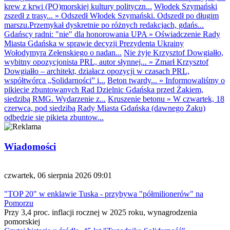
krew z krwi (PO)morskiej kultury polityczn...
Włodek Szymański
zszedł z trasy...
»
Odszedł Włodek Szymański. Odszedł po długim
marszu.Przemykał dyskretnie po różnych redakcjach, gdańs...
Gdańscy radni: "nie" dla honorowania UPA
»
Oświadczenie Rady
Miasta Gdańska w sprawie decyzji Prezydenta Ukrainy
Wołodymyra Zełenskiego o nadan...
Nie żyje Krzysztof Dowgiałło,
wybitny opozycjonista PRL, autor słynnej...
»
Zmarł Krzysztof
Dowgiałło – architekt, działacz opozycji w czasach PRL,
współtwórca „Solidarności” i...
Beton twardy...
»
Informowaliśmy o
pikiecie zbuntowanych Rad Dzielnic Gdańska przed Żakiem,
siedzibą RMG. Wydarzenie z...
Kruszenie betonu
»
W czwartek, 18
czerwca, pod siedzibą Rady Miasta Gdańska (dawnego Żaku)
odbędzie się pikieta zbuntow...
Wiadomości
czwartek, 06 sierpnia 2026 09:01
"TOP 20" w enklawie Tuska - przybywa "półmilionerów" na
Pomorzu
Przy 3,4 proc. inflacji rocznej w 2025 roku, wynagrodzenia
pomorskiej