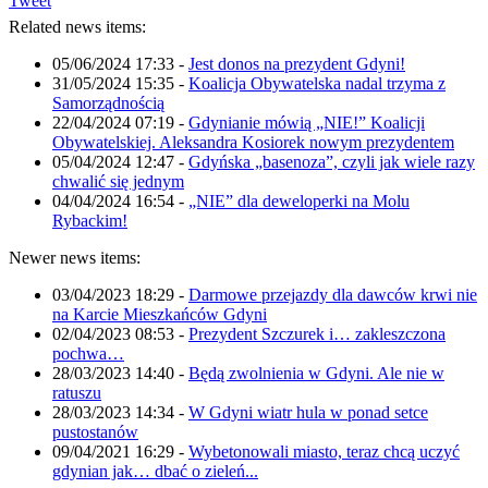
Tweet
Related news items:
05/06/2024 17:33
-
Jest donos na prezydent Gdyni!
31/05/2024 15:35
-
Koalicja Obywatelska nadal trzyma z
Samorządnością
22/04/2024 07:19
-
Gdynianie mówią „NIE!” Koalicji
Obywatelskiej. Aleksandra Kosiorek nowym prezydentem
05/04/2024 12:47
-
Gdyńska „basenoza”, czyli jak wiele razy
chwalić się jednym
04/04/2024 16:54
-
„NIE” dla deweloperki na Molu
Rybackim!
Newer news items:
03/04/2023 18:29
-
Darmowe przejazdy dla dawców krwi nie
na Karcie Mieszkańców Gdyni
02/04/2023 08:53
-
Prezydent Szczurek i… zakleszczona
pochwa…
28/03/2023 14:40
-
Będą zwolnienia w Gdyni. Ale nie w
ratuszu
28/03/2023 14:34
-
W Gdyni wiatr hula w ponad setce
pustostanów
09/04/2021 16:29
-
Wybetonowali miasto, teraz chcą uczyć
gdynian jak… dbać o zieleń...