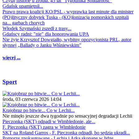
Czytaj historię u źródła. 45 lat "Tygodnika Solidarność"
Gdańsk upamiętnił...
Prawo prawa koalicji KO/PSL - wyprawka last minute dla minister
(PO)lityczny dobytek Tuska - (KO)lonizacja pomorskich szpitali
na... garbach chorych
Włodek Szymański zszedł z trasy...
Gdańscy radni: "nie" dla honorowania UPA
Nie żyje Krzysztof Dowgiałło, wybitny opozycjonista PRL, autor
słynnej „Ballady o Janku Wiśniewskim”
więcej ...
Sport
środa, 03 czerwca 2026 14:04
Krajobraz po bitwie... Co w Lechii...
Nie minęło jeszcze dwa tygodnie po sensacyjnej degradacji Lechii
Pieczonka (SKT) odpadł w Wimbledonie, ale...
F. Pieczonka (SKT) zagra w Wimbledonie
SKT na Roland Garros - F. Pieczonka odpadł, bo sędzia ukradł...
Pomorze znokautowane - Lechia i Arka skopane w lidze