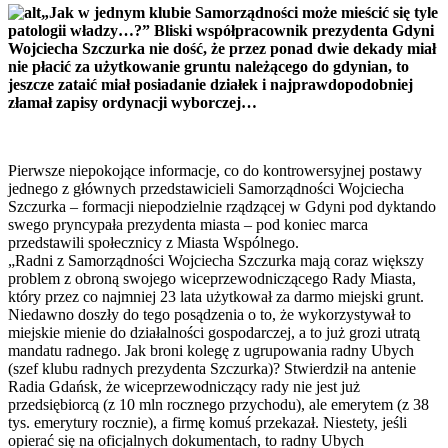
„Jak w jednym klubie Samorządności może mieścić się tyle
patologii władzy…?” Bliski współpracownik prezydenta Gdyni
Wojciecha Szczurka nie dość, że przez ponad dwie dekady miał
nie płacić za użytkowanie gruntu należącego do gdynian, to
jeszcze zataić miał posiadanie działek i najprawdopodobniej
złamał zapisy ordynacji wyborczej…
Pierwsze niepokojące informacje, co do kontrowersyjnej postawy
jednego z głównych przedstawicieli Samorządności Wojciecha
Szczurka – formacji niepodzielnie rządzącej w Gdyni pod dyktando
swego pryncypała prezydenta miasta – pod koniec marca
przedstawili społecznicy z Miasta Wspólnego.
„Radni z Samorządności Wojciecha Szczurka mają coraz większy
problem z obroną swojego wiceprzewodniczącego Rady Miasta,
który przez co najmniej 23 lata użytkował za darmo miejski grunt.
Niedawno doszły do tego posądzenia o to, że wykorzystywał to
miejskie mienie do działalności gospodarczej, a to już grozi utratą
mandatu radnego. Jak broni kolegę z ugrupowania radny Ubych
(szef klubu radnych prezydenta Szczurka)? Stwierdził na antenie
Radia Gdańsk, że wiceprzewodniczący rady nie jest już
przedsiębiorcą (z 10 mln rocznego przychodu), ale emerytem (z 38
tys. emerytury rocznie), a firmę komuś przekazał. Niestety, jeśli
opierać się na oficjalnych dokumentach, to radny Ubych