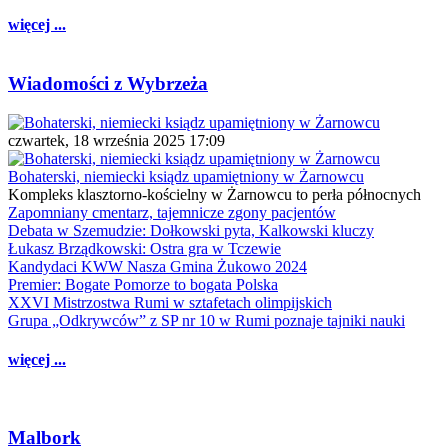
więcej ...
Wiadomości z Wybrzeża
czwartek, 18 września 2025 17:09
Bohaterski, niemiecki ksiądz upamiętniony w Żarnowcu
Kompleks klasztorno-kościelny w Żarnowcu to perła północnych
Zapomniany cmentarz, tajemnicze zgony pacjentów
Debata w Szemudzie: Dołkowski pyta, Kalkowski kluczy
Łukasz Brządkowski: Ostra gra w Tczewie
Kandydaci KWW Nasza Gmina Żukowo 2024
Premier: Bogate Pomorze to bogata Polska
XXVI Mistrzostwa Rumi w sztafetach olimpijskich
Grupa „Odkrywców” z SP nr 10 w Rumi poznaje tajniki nauki
więcej ...
Malbork