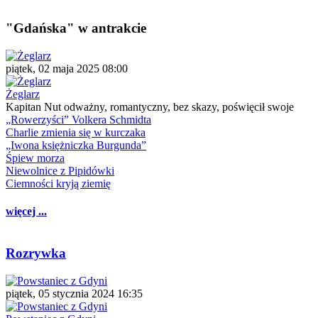
"Gdańska" w antrakcie
piątek, 02 maja 2025 08:00
Żeglarz
Kapitan Nut odważny, romantyczny, bez skazy, poświęcił swoje
„Rowerzyści” Volkera Schmidta
Charlie zmienia się w kurczaka
„Iwona księżniczka Burgunda”
Śpiew morza
Niewolnice z Pipidówki
Ciemności kryją ziemię
więcej ...
Rozrywka
piątek, 05 stycznia 2024 16:35