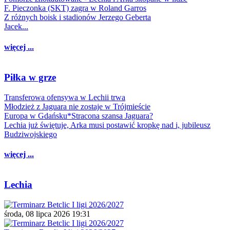
F. Pieczonka (SKT) zagra w Roland Garros
Z różnych boisk i stadionów Jerzego Geberta
Jacek...
więcej ...
Piłka w grze
Transferowa ofensywa w Lechii trwa
Młodzież z Jaguara nie zostaje w Trójmieście
Europa w Gdańsku*Stracona szansa Jaguara?
Lechia już świętuje, Arka musi postawić kropkę nad i, jubileusz
Budziwojskiego
więcej ...
Lechia
środa, 08 lipca 2026 19:31