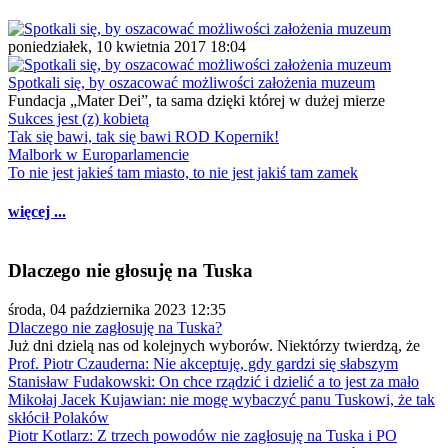
poniedziałek, 10 kwietnia 2017 18:04
Spotkali się, by oszacować możliwości założenia muzeum
Fundacja „Mater Dei”, ta sama dzięki której w dużej mierze
Sukces jest (z) kobietą
Tak się bawi, tak się bawi ROD Kopernik!
Malbork w Europarlamencie
To nie jest jakieś tam miasto, to nie jest jakiś tam zamek
więcej ...
Dlaczego nie głosuję na Tuska
środa, 04 października 2023 12:35
Dlaczego nie zagłosuję na Tuska?
Już dni dzielą nas od kolejnych wyborów. Niektórzy twierdzą, że
Prof. Piotr Czauderna: Nie akceptuję, gdy gardzi się słabszym
Stanisław Fudakowski: On chce rządzić i dzielić a to jest za mało
Mikołaj Jacek Kujawian: nie mogę wybaczyć panu Tuskowi, że tak
skłócił Polaków
Piotr Kotlarz: Z trzech powodów nie zagłosuję na Tuska i PO