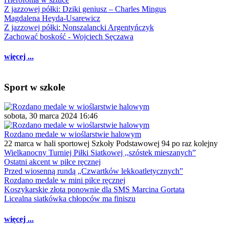
Z jazzowej półki: Dziki geniusz – Charles Mingus
Magdalena Heyda-Usarewicz
Z jazzowej półki: Nonszalancki Argentyńczyk
Zachować boskość - Wojciech Sęczawa
więcej ...
Sport w szkole
sobota, 30 marca 2024 16:46
Rozdano medale w wioślarstwie halowym
22 marca w hali sportowej Szkoły Podstawowej 94 po raz kolejny
Wielkanocny Turniej Piłki Siatkowej ,,szóstek mieszanych”
Ostatni akcent w piłce ręcznej
Przed wiosenną rundą „Czwartków lekkoatletycznych”
Rozdano medale w mini piłce ręcznej
Koszykarskie złota ponownie dla SMS Marcina Gortata
Licealna siatkówka chłopców ma finiszu
więcej ...