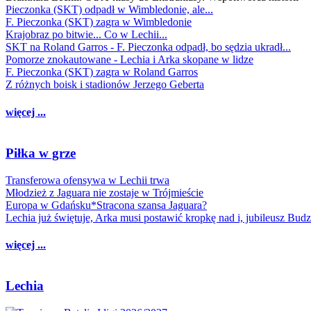
Pieczonka (SKT) odpadł w Wimbledonie, ale...
F. Pieczonka (SKT) zagra w Wimbledonie
Krajobraz po bitwie... Co w Lechii...
SKT na Roland Garros - F. Pieczonka odpadł, bo sędzia ukradł...
Pomorze znokautowane - Lechia i Arka skopane w lidze
F. Pieczonka (SKT) zagra w Roland Garros
Z różnych boisk i stadionów Jerzego Geberta
więcej ...
Piłka w grze
Transferowa ofensywa w Lechii trwa
Młodzież z Jaguara nie zostaje w Trójmieście
Europa w Gdańsku*Stracona szansa Jaguara?
Lechia już świętuje, Arka musi postawić kropkę nad i, jubileusz Bud
więcej ...
Lechia