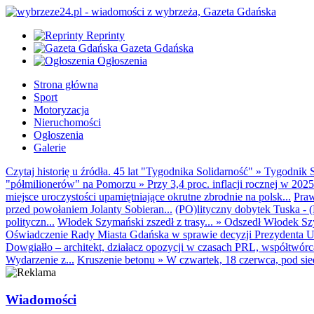
Reprinty
Gazeta Gdańska
Ogłoszenia
Strona główna
Sport
Motoryzacja
Nieruchomości
Ogłoszenia
Galerie
Czytaj historię u źródła. 45 lat "Tygodnika Solidarność"
»
Tygodnik S
"półmilionerów" na Pomorzu
»
Przy 3,4 proc. inflacji rocznej w 20
miejsce uroczystości upamiętniające okrutne zbrodnie na polsk...
Praw
przed powołaniem Jolanty Sobieran...
(PO)lityczny dobytek Tuska - (K
polityczn...
Włodek Szymański zszedł z trasy...
»
Odszedł Włodek Szy
Oświadczenie Rady Miasta Gdańska w sprawie decyzji Prezydenta U
Dowgiałło – architekt, działacz opozycji w czasach PRL, współtwórca 
Wydarzenie z...
Kruszenie betonu
»
W czwartek, 18 czerwca, pod sie
Wiadomości