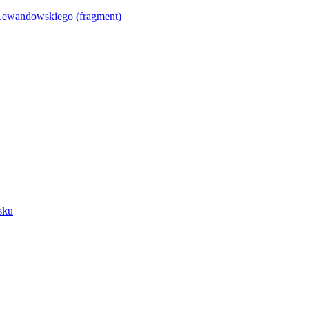
Lewandowskiego (fragment)
sku