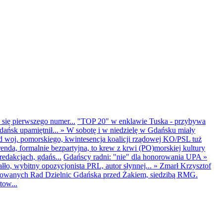
 się pierwszego numer...
"TOP 20" w enklawie Tuska - przybywa
dańsk upamiętnił...
»
W sobotę i w niedzielę w Gdańsku miały
d woj. pomorskiego, kwintesencja koalicji rządowej KO/PSL tuż
renda, formalnie bezpartyjna, to krew z krwi (PO)morskiej kultury
edakcjach, gdańs...
Gdańscy radni: "nie" dla honorowania UPA
»
ło, wybitny opozycjonista PRL, autor słynnej...
»
Zmarł Krzysztof
ntowanych Rad Dzielnic Gdańska przed Żakiem, siedzibą RMG.
tow...