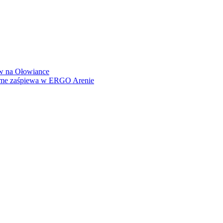
how na Ołowiance
Dame zaśpiewa w ERGO Arenie