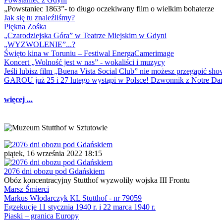
„Powstaniec 1863”- to długo oczekiwany film o wielkim bohaterze
Jak się tu znaleźliśmy?
Piękna Zośka
„Czarodziejska Góra” w Teatrze Miejskim w Gdyni
„WYZWOLENIE”...?
Święto kina w Toruniu – Festiwal EnergaCamerimage
Koncert „Wolność jest w nas” - wokaliści i muzycy
Jeśli lubisz film „Buena Vista Social Club” nie możesz przegapić s
GAROU już 25 i 27 lutego wystąpi w Polsce! Dzwonnik z Notre 
więcej ...
piątek, 16 września 2022 18:15
2076 dni obozu pod Gdańskiem
Obóz koncentracyjny Stutthof wyzwoliły wojska III Frontu
Marsz Śmierci
Markus Włodarczyk KL Stutthof - nr 79059
Egzekucje 11 stycznia 1940 r. i 22 marca 1940 r.
Piaski – granica Europy