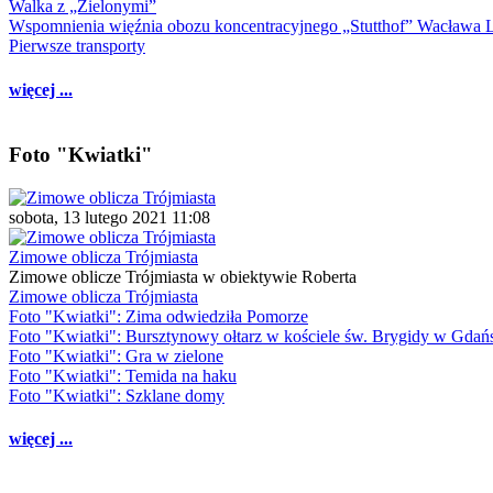
Walka z „Zielonymi”
Wspomnienia więźnia obozu koncentracyjnego „Stutthof” Wacława 
Pierwsze transporty
więcej ...
Foto "Kwiatki"
sobota, 13 lutego 2021 11:08
Zimowe oblicza Trójmiasta
Zimowe oblicze Trójmiasta w obiektywie Roberta
Zimowe oblicza Trójmiasta
Foto "Kwiatki": Zima odwiedziła Pomorze
Foto "Kwiatki": Bursztynowy ołtarz w kościele św. Brygidy w Gdań
Foto "Kwiatki": Gra w zielone
Foto "Kwiatki": Temida na haku
Foto "Kwiatki": Szklane domy
więcej ...