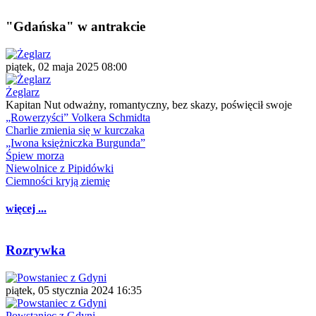
"Gdańska" w antrakcie
piątek, 02 maja 2025 08:00
Żeglarz
Kapitan Nut odważny, romantyczny, bez skazy, poświęcił swoje
„Rowerzyści” Volkera Schmidta
Charlie zmienia się w kurczaka
„Iwona księżniczka Burgunda”
Śpiew morza
Niewolnice z Pipidówki
Ciemności kryją ziemię
więcej ...
Rozrywka
piątek, 05 stycznia 2024 16:35
Powstaniec z Gdyni