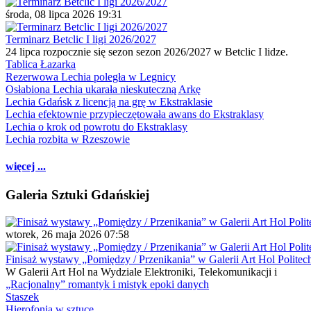
środa, 08 lipca 2026 19:31
Terminarz Betclic I ligi 2026/2027
24 lipca rozpocznie się sezon sezon 2026/2027 w Betclic I lidze.
Tablica Łazarka
Rezerwowa Lechia poległa w Legnicy
Osłabiona Lechia ukarała nieskuteczną Arkę
Lechia Gdańsk z licencją na grę w Ekstraklasie
Lechia efektownie przypieczętowała awans do Ekstraklasy
Lechia o krok od powrotu do Ekstraklasy
Lechia rozbita w Rzeszowie
więcej ...
Galeria Sztuki Gdańskiej
wtorek, 26 maja 2026 07:58
Finisaż wystawy „Pomiędzy / Przenikania” w Galerii Art Hol Politec
W Galerii Art Hol na Wydziale Elektroniki, Telekomunikacji i
„Racjonalny” romantyk i mistyk epoki danych
Staszek
Hierofonia w sztuce