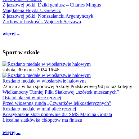
Z jazzowej półki: Dziki geniusz – Charles Mingus
Magdalena Heyda-Usarewicz
Z jazzowej półki: Nonszalancki Argentyńczyk
Zachować boskość - Wojciech Sęczawa
więcej ...
Sport w szkole
sobota, 30 marca 2024 16:46
Rozdano medale w wioślarstwie halowym
22 marca w hali sportowej Szkoły Podstawowej 94 po raz kolejny
Wielkanocny Turniej Piłki Siatkowej ,,szóstek mieszanych”
Ostatni akcent w piłce ręcznej
Przed wiosenną rundą „Czwartków lekkoatletycznych”
Rozdano medale w mini piłce ręcznej
Koszykarskie złota ponownie dla SMS Marcina Gortata
Licealna siatkówka chłopców ma finiszu
więcej ...