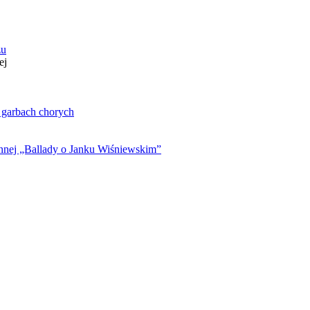
zu
ej
. garbach chorych
ynnej „Ballady o Janku Wiśniewskim”