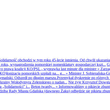
olidarność obchodzi w tym roku 45-lecie istnienia. Od chwili ukazania
25 roku, wynagrodzenia pomorskiej nomenklatury gospodarczej kszt...
G
o prawa koalicji KO/PSL - wyprawka last minute dla minister
»
Zarzą
O)lonizacja pomorskich szpitali na... g...
»
Minister J. Sobierańska-G
mański. Odszedł po długim marszu.Przemykał dyskretnie po różnych r
krainy Wołodymyra Zełenskiego o nadan...
Nie żyje Krzysztof Dowgiał
„Solidarności” i...
Beton twardy...
»
Informowaliśmy o pikiecie zbu
dzibą Rady Miasta Gdańska (dawnego Żaku) odbędzie się pikieta zbun