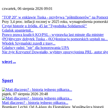
czwartek, 06 sierpnia 2026 09:01
"TOP 20" w enklawie Tuska - przybywa "półmilionerów" na Pomor
Przy 3,4 proc. inflacji rocznej w 2025 roku, wynagrodzenia pomorski
Czytaj historię u źródła. 45 lat "Tygodnika Solidarność"
Gdańsk upamiętnił...
Prawo prawa koalicji KO/PSL - wyprawka last minute dla minister
(PO)lityczny dobytek Tuska - (KO)lonizacja pomorskich szpitali na..
Włodek Szymański zszedł z trasy...
Gdańscy radni: "nie" dla honorowania UPA
Nie żyje Krzysztof Dowgiałło, wybitny opozycjonista PRL, autor sł
więcej ...
Sport
piątek, 07 sierpnia 2026 20:48
Mati dlaczego? - historia jednego piłkarza...
Bramkarz Lechii. Od A-klasy do Ekstraklasy. Współtwórca historii