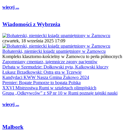
więcej ...
Wiadomości z Wybrzeża
czwartek, 18 września 2025 17:09
Bohaterski, niemiecki ksiądz upamiętniony w Żarnowcu
Kompleks klasztorno-kościelny w Żarnowcu to perła północnych
Zapomniany cmentarz, tajemnicze zgony pacjentów
Debata w Szemudzie: Dołkowski pyta, Kalkowski kluczy
Łukasz Brządkowski: Ostra gra w Tczewie
Kandydaci KWW Nasza Gmina Żukowo 2024
Premier: Bogate Pomorze to bogata Polska
XXVI Mistrzostwa Rumi w sztafetach olimpijskich
Grupa „Odkrywców” z SP nr 10 w Rumi poznaje tajniki nauki
więcej ...
Malbork