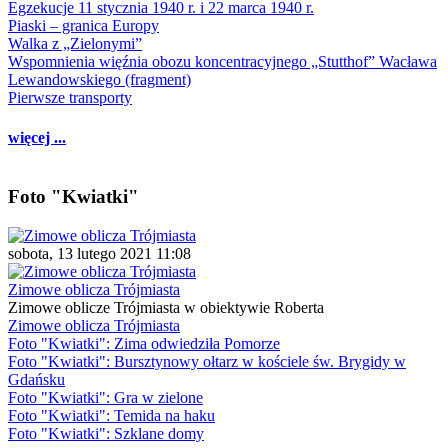
Egzekucje 11 stycznia 1940 r. i 22 marca 1940 r.
Piaski – granica Europy
Walka z „Zielonymi”
Wspomnienia więźnia obozu koncentracyjnego „Stutthof” Wacława
Lewandowskiego (fragment)
Pierwsze transporty
więcej ...
Foto "Kwiatki"
sobota, 13 lutego 2021 11:08
Zimowe oblicza Trójmiasta
Zimowe oblicze Trójmiasta w obiektywie Roberta
Zimowe oblicza Trójmiasta
Foto "Kwiatki": Zima odwiedziła Pomorze
Foto "Kwiatki": Bursztynowy ołtarz w kościele św. Brygidy w
Gdańsku
Foto "Kwiatki": Gra w zielone
Foto "Kwiatki": Temida na haku
Foto "Kwiatki": Szklane domy