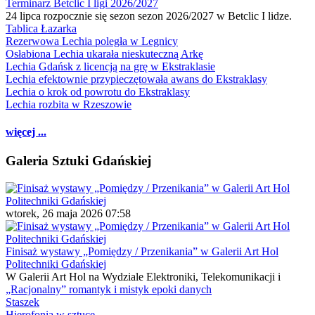
Terminarz Betclic I ligi 2026/2027
24 lipca rozpocznie się sezon sezon 2026/2027 w Betclic I lidze.
Tablica Łazarka
Rezerwowa Lechia poległa w Legnicy
Osłabiona Lechia ukarała nieskuteczną Arkę
Lechia Gdańsk z licencją na grę w Ekstraklasie
Lechia efektownie przypieczętowała awans do Ekstraklasy
Lechia o krok od powrotu do Ekstraklasy
Lechia rozbita w Rzeszowie
więcej ...
Galeria Sztuki Gdańskiej
wtorek, 26 maja 2026 07:58
Finisaż wystawy „Pomiędzy / Przenikania” w Galerii Art Hol
Politechniki Gdańskiej
W Galerii Art Hol na Wydziale Elektroniki, Telekomunikacji i
„Racjonalny” romantyk i mistyk epoki danych
Staszek
Hierofonia w sztuce