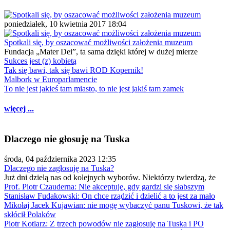
poniedziałek, 10 kwietnia 2017 18:04
Spotkali się, by oszacować możliwości założenia muzeum
Fundacja „Mater Dei”, ta sama dzięki której w dużej mierze
Sukces jest (z) kobietą
Tak się bawi, tak się bawi ROD Kopernik!
Malbork w Europarlamencie
To nie jest jakieś tam miasto, to nie jest jakiś tam zamek
więcej ...
Dlaczego nie głosuję na Tuska
środa, 04 października 2023 12:35
Dlaczego nie zagłosuję na Tuska?
Już dni dzielą nas od kolejnych wyborów. Niektórzy twierdzą, że
Prof. Piotr Czauderna: Nie akceptuję, gdy gardzi się słabszym
Stanisław Fudakowski: On chce rządzić i dzielić a to jest za mało
Mikołaj Jacek Kujawian: nie mogę wybaczyć panu Tuskowi, że tak
skłócił Polaków
Piotr Kotlarz: Z trzech powodów nie zagłosuję na Tuska i PO