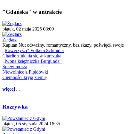
"Gdańska" w antrakcie
piątek, 02 maja 2025 08:00
Żeglarz
Kapitan Nut odważny, romantyczny, bez skazy, poświęcił swoje
„Rowerzyści” Volkera Schmidta
Charlie zmienia się w kurczaka
„Iwona księżniczka Burgunda”
Śpiew morza
Niewolnice z Pipidówki
Ciemności kryją ziemię
więcej ...
Rozrywka
piątek, 05 stycznia 2024 16:35