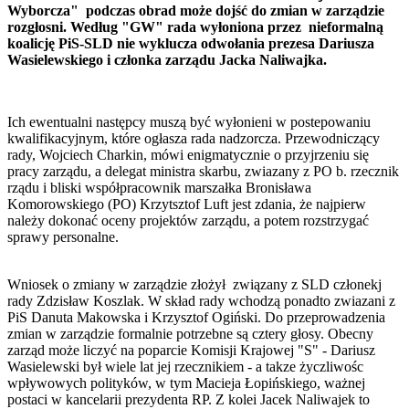
Wyborcza" podczas obrad może dojść do zmian w zarządzie
rozgłosni. Według "GW" rada wyłoniona przez nieformalną
koalicję PiS-SLD nie wyklucza odwołania prezesa Dariusza
Wasielewskiego i członka zarządu Jacka Naliwajka.
Ich ewentualni następcy muszą być wyłonieni w postepowaniu
kwalifikacyjnym, które ogłasza rada nadzorcza. Przewodniczący
rady, Wojciech Charkin, mówi enigmatycznie o przyjrzeniu się
pracy zarządu, a delegat ministra skarbu, zwiazany z PO b. rzecznik
rządu i bliski współpracownik marszałka Bronisława
Komorowskiego (PO) Krzytsztof Luft jest zdania, że najpierw
należy dokonać oceny projektów zarządu, a potem rozstrzygać
sprawy personalne.
Wniosek o zmiany w zarządzie złożył związany z SLD członekj
rady Zdzisław Koszlak. W skład rady wchodzą ponadto zwiazani z
PiS Danuta Makowska i Krzysztof Ogiński. Do przeprowadzenia
zmian w zarządzie formalnie potrzebne są cztery głosy. Obecny
zarząd może liczyć na poparcie Komisji Krajowej "S" - Dariusz
Wasielewski był wiele lat jej rzecznikiem - a takze życzliwośc
wpływowych polityków, w tym Macieja Łopińskiego, ważnej
postaci w kancelarii prezydenta RP. Z kolei Jacek Naliwajek to