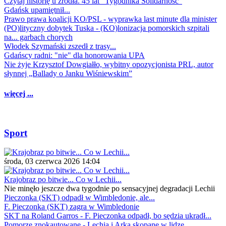
Czytaj historię u źródła. 45 lat "Tygodnika Solidarność"
Gdańsk upamiętnił...
Prawo prawa koalicji KO/PSL - wyprawka last minute dla minister
(PO)lityczny dobytek Tuska - (KO)lonizacja pomorskich szpitali
na... garbach chorych
Włodek Szymański zszedł z trasy...
Gdańscy radni: "nie" dla honorowania UPA
Nie żyje Krzysztof Dowgiałło, wybitny opozycjonista PRL, autor
słynnej „Ballady o Janku Wiśniewskim”
więcej ...
Sport
środa, 03 czerwca 2026 14:04
Krajobraz po bitwie... Co w Lechii...
Nie minęło jeszcze dwa tygodnie po sensacyjnej degradacji Lechii
Pieczonka (SKT) odpadł w Wimbledonie, ale...
F. Pieczonka (SKT) zagra w Wimbledonie
SKT na Roland Garros - F. Pieczonka odpadł, bo sędzia ukradł...
Pomorze znokautowane - Lechia i Arka skopane w lidze