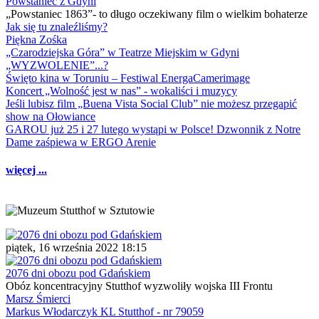
Powstaniec z Gdyni
„Powstaniec 1863”- to długo oczekiwany film o wielkim bohaterze
Jak się tu znaleźliśmy?
Piękna Zośka
„Czarodziejska Góra” w Teatrze Miejskim w Gdyni
„WYZWOLENIE”...?
Święto kina w Toruniu – Festiwal EnergaCamerimage
Koncert „Wolność jest w nas” - wokaliści i muzycy
Jeśli lubisz film „Buena Vista Social Club” nie możesz przegapić
show na Ołowiance
GAROU już 25 i 27 lutego wystąpi w Polsce! Dzwonnik z Notre
Dame zaśpiewa w ERGO Arenie
więcej ...
piątek, 16 września 2022 18:15
2076 dni obozu pod Gdańskiem
Obóz koncentracyjny Stutthof wyzwoliły wojska III Frontu
Marsz Śmierci
Markus Włodarczyk KL Stutthof - nr 79059