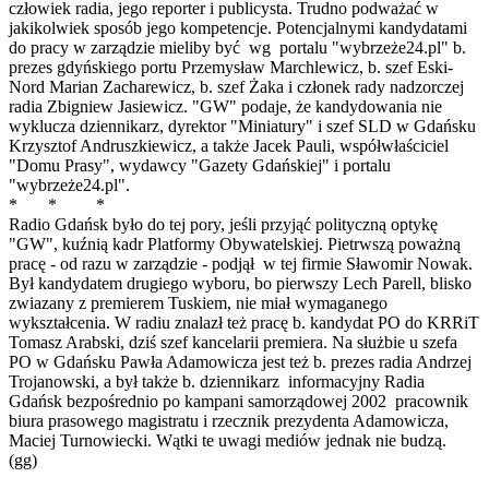
człowiek radia, jego reporter i publicysta. Trudno podważać w
jakikolwiek sposób jego kompetencje. Potencjalnymi kandydatami
do pracy w zarządzie mieliby być wg portalu "wybrzeże24.pl" b.
prezes gdyńskiego portu Przemysław Marchlewicz, b. szef Eski-
Nord Marian Zacharewicz, b. szef Żaka i członek rady nadzorczej
radia Zbigniew Jasiewicz. "GW" podaje, że kandydowania nie
wyklucza dziennikarz, dyrektor "Miniatury" i szef SLD w Gdańsku
Krzysztof Andruszkiewicz, a także Jacek Pauli, współwłaściciel
"Domu Prasy", wydawcy "Gazety Gdańskiej" i portalu
"wybrzeże24.pl".
* * *
Radio Gdańsk było do tej pory, jeśli przyjąć polityczną optykę
"GW", kuźnią kadr Platformy Obywatelskiej. Pietrwszą poważną
pracę - od razu w zarządzie - podjął w tej firmie Sławomir Nowak.
Był kandydatem drugiego wyboru, bo pierwszy Lech Parell, blisko
zwiazany z premierem Tuskiem, nie miał wymaganego
wykształcenia. W radiu znalazł też pracę b. kandydat PO do KRRiT
Tomasz Arabski, dziś szef kancelarii premiera. Na służbie u szefa
PO w Gdańsku Pawła Adamowicza jest też b. prezes radia Andrzej
Trojanowski, a był także b. dziennikarz informacyjny Radia
Gdańsk bezpośrednio po kampani samorządowej 2002 pracownik
biura prasowego magistratu i rzecznik prezydenta Adamowicza,
Maciej Turnowiecki. Wątki te uwagi mediów jednak nie budzą.
(gg)