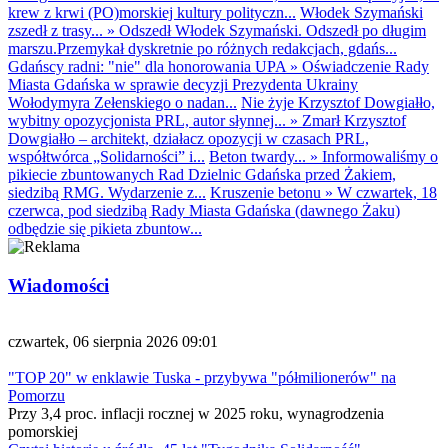
krew z krwi (PO)morskiej kultury polityczn...
Włodek Szymański
zszedł z trasy...
»
Odszedł Włodek Szymański. Odszedł po długim
marszu.Przemykał dyskretnie po różnych redakcjach, gdańs...
Gdańscy radni: "nie" dla honorowania UPA
»
Oświadczenie Rady
Miasta Gdańska w sprawie decyzji Prezydenta Ukrainy
Wołodymyra Zełenskiego o nadan...
Nie żyje Krzysztof Dowgiałło,
wybitny opozycjonista PRL, autor słynnej...
»
Zmarł Krzysztof
Dowgiałło – architekt, działacz opozycji w czasach PRL,
współtwórca „Solidarności” i...
Beton twardy...
»
Informowaliśmy o
pikiecie zbuntowanych Rad Dzielnic Gdańska przed Żakiem,
siedzibą RMG. Wydarzenie z...
Kruszenie betonu
»
W czwartek, 18
czerwca, pod siedzibą Rady Miasta Gdańska (dawnego Żaku)
odbędzie się pikieta zbuntow...
Wiadomości
czwartek, 06 sierpnia 2026 09:01
"TOP 20" w enklawie Tuska - przybywa "półmilionerów" na
Pomorzu
Przy 3,4 proc. inflacji rocznej w 2025 roku, wynagrodzenia
pomorskiej