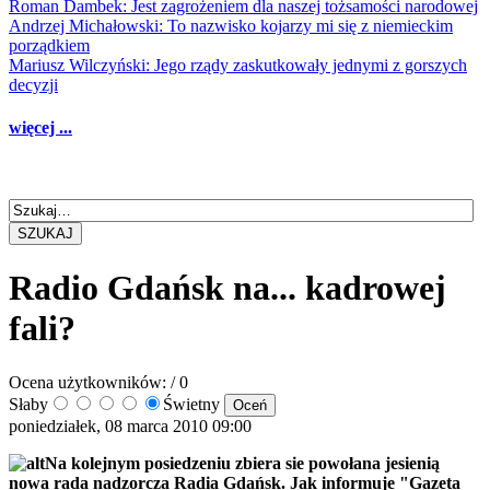
Roman Dambek: Jest zagrożeniem dla naszej tożsamości narodowej
Andrzej Michałowski: To nazwisko kojarzy mi się z niemieckim
porządkiem
Mariusz Wilczyński: Jego rządy zaskutkowały jednymi z gorszych
decyzji
więcej ...
SZUKAJ
Radio Gdańsk na... kadrowej
fali?
Ocena użytkowników:
/ 0
Słaby
Świetny
poniedziałek, 08 marca 2010 09:00
Na kolejnym posiedzeniu zbiera sie powołana jesienią
nowa rada nadzorcza Radia Gdańsk. Jak informuje "Gazeta