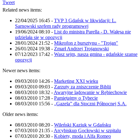
Tweet
Related news items:
22/04/2025 16:45
-
TVP 3 Gdańsk w likwidacji: L.
Sarnowski szefem rady programowej
19/06/2024 08:10
-
List do ministra Parella - D. Wałęsa nie
udzielała się w opozycji
28/01/2024 21:52
-
Mikrofon z bursztynu - "Trojan"
26/01/2024 19:38
-
Zmarł Andrzej Trojanowski
07/12/2023 17:42
-
Wasz sejm, nasza gmina - gdańskie szanse
opozycji
Newer news items:
09/03/2010 14:26
-
Marketing XXI wieku
09/03/2010 09:03
-
Zarzuty za zniszczenie Biblii
08/03/2010 18:32
-
Awaryjne lądowanie w Rębiechowie
08/03/2010 17:28
-
Pamiętajmy o Tybecie
08/03/2010 15:56
-
„Gazela” dla Stoczni Północnej S.A.
Older news items:
08/03/2010 08:20
-
Wileński Kaziuk w Gdańsku
07/03/2010 21:35
-
Arcybiskup Gocłowski w szpitalu
07/03/2010 20:30
-
Kobiety, moda i Alfa Romeo