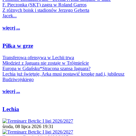
F. Pieczonka (SKT) zagra w Roland Garros
Z różnych boisk i stadionów Jerzego Geberta
Jacek...
więcej ...
Piłka w grze
Transferowa ofensywa w Lechii trwa
Młodzież z Jaguara nie zostaje w Trójmieście
Europa w Gdańsku*Stracona szansa Jaguara?
Lechia już świętuje, Arka musi postawić kropkę nad i, jubileusz
Budziwojskiego
więcej ...
Lechia
środa, 08 lipca 2026 19:31