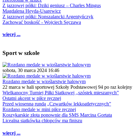
Z jazzowej półki: Dziki geniusz – Charles Mingus
Magdalena Heyda-Usarewicz
Z jazzowej półki: Nonszalancki Argentyńczyk
Zachować boskość - Wojciech Sęczawa
więcej ...
Sport w szkole
sobota, 30 marca 2024 16:46
Rozdano medale w wioślarstwie halowym
22 marca w hali sportowej Szkoły Podstawowej 94 po raz kolejny
Wielkanocny Turniej Piłki Siatkowej ,,szóstek mieszanych”
Ostatni akcent w piłce ręcznej
Przed wiosenną rundą „Czwartków lekkoatletycznych”
Rozdano medale w mini piłce ręcznej
Koszykarskie złota ponownie dla SMS Marcina Gortata
Licealna siatkówka chłopców ma finiszu
więcej ...