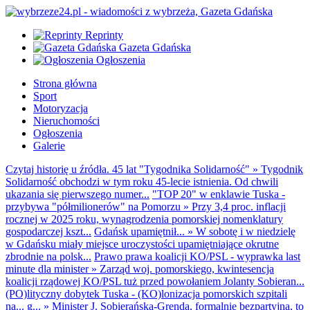
Reprinty
Gazeta Gdańska
Ogłoszenia
Strona główna
Sport
Motoryzacja
Nieruchomości
Ogłoszenia
Galerie
Czytaj historię u źródła. 45 lat "Tygodnika Solidarność"
»
Tygodnik
Solidarność obchodzi w tym roku 45-lecie istnienia. Od chwili
ukazania się pierwszego numer...
"TOP 20" w enklawie Tuska -
przybywa "półmilionerów" na Pomorzu
»
Przy 3,4 proc. inflacji
rocznej w 2025 roku, wynagrodzenia pomorskiej nomenklatury
gospodarczej kszt...
Gdańsk upamiętnił...
»
W sobotę i w niedzielę
w Gdańsku miały miejsce uroczystości upamiętniające okrutne
zbrodnie na polsk...
Prawo prawa koalicji KO/PSL - wyprawka last
minute dla minister
»
Zarząd woj. pomorskiego, kwintesencja
koalicji rządowej KO/PSL tuż przed powołaniem Jolanty Sobieran...
(PO)lityczny dobytek Tuska - (KO)lonizacja pomorskich szpitali
na... g...
»
Minister J. Sobierańska-Grenda, formalnie bezpartyjna, to