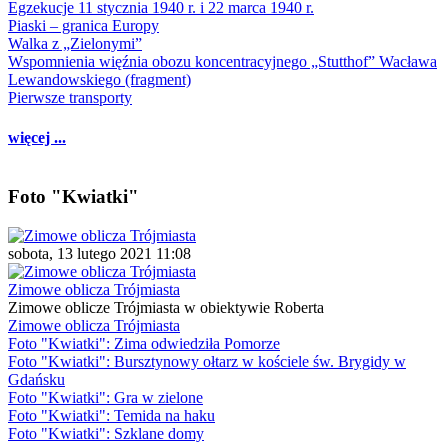
Egzekucje 11 stycznia 1940 r. i 22 marca 1940 r.
Piaski – granica Europy
Walka z „Zielonymi”
Wspomnienia więźnia obozu koncentracyjnego „Stutthof” Wacława
Lewandowskiego (fragment)
Pierwsze transporty
więcej ...
Foto "Kwiatki"
sobota, 13 lutego 2021 11:08
Zimowe oblicza Trójmiasta
Zimowe oblicze Trójmiasta w obiektywie Roberta
Zimowe oblicza Trójmiasta
Foto "Kwiatki": Zima odwiedziła Pomorze
Foto "Kwiatki": Bursztynowy ołtarz w kościele św. Brygidy w
Gdańsku
Foto "Kwiatki": Gra w zielone
Foto "Kwiatki": Temida na haku
Foto "Kwiatki": Szklane domy