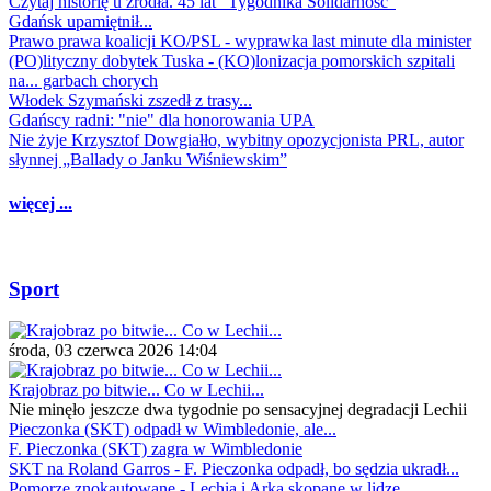
Czytaj historię u źródła. 45 lat "Tygodnika Solidarność"
Gdańsk upamiętnił...
Prawo prawa koalicji KO/PSL - wyprawka last minute dla minister
(PO)lityczny dobytek Tuska - (KO)lonizacja pomorskich szpitali
na... garbach chorych
Włodek Szymański zszedł z trasy...
Gdańscy radni: "nie" dla honorowania UPA
Nie żyje Krzysztof Dowgiałło, wybitny opozycjonista PRL, autor
słynnej „Ballady o Janku Wiśniewskim”
więcej ...
Sport
środa, 03 czerwca 2026 14:04
Krajobraz po bitwie... Co w Lechii...
Nie minęło jeszcze dwa tygodnie po sensacyjnej degradacji Lechii
Pieczonka (SKT) odpadł w Wimbledonie, ale...
F. Pieczonka (SKT) zagra w Wimbledonie
SKT na Roland Garros - F. Pieczonka odpadł, bo sędzia ukradł...
Pomorze znokautowane - Lechia i Arka skopane w lidze