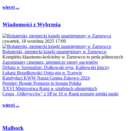
więcej ...
Wiadomości z Wybrzeża
czwartek, 18 września 2025 17:09
Bohaterski, niemiecki ksiądz upamiętniony w Żarnowcu
Kompleks klasztorno-kościelny w Żarnowcu to perła północnych
Zapomniany cmentarz, tajemnicze zgony pacjentów
Debata w Szemudzie: Dołkowski pyta, Kalkowski kluczy
Łukasz Brządkowski: Ostra gra w Tczewie
Kandydaci KWW Nasza Gmina Żukowo 2024
Premier: Bogate Pomorze to bogata Polska
XXVI Mistrzostwa Rumi w sztafetach olimpijskich
Grupa „Odkrywców” z SP nr 10 w Rumi poznaje tajniki nauki
więcej ...
Malbork