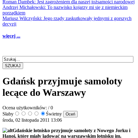
Roman Dambek: Jest zagrożeniem dla naszej tożsamości narodowej
Andrzej Michałowski: To nazwisko kojarzy mi się z niemieckim
porządkiem
Mariusz Wilczyński: Jego rządy zaskutkowały jednymi z gorszych
decyzji
więcej ...
SZUKAJ
Gdańsk przyjmuje samoloty
lecące do Warszawy
Ocena użytkowników:
/ 0
Słaby
Świetny
środa, 02 listopada 2011 13:06
Gdańskie lotnisko przyjmuje samoloty z Nowego Jorku i
Hanoi, które miały lądować na warszawskim lotnisku im.