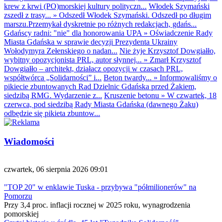
krew z krwi (PO)morskiej kultury polityczn...
Włodek Szymański
zszedł z trasy...
»
Odszedł Włodek Szymański. Odszedł po długim
marszu.Przemykał dyskretnie po różnych redakcjach, gdańs...
Gdańscy radni: "nie" dla honorowania UPA
»
Oświadczenie Rady
Miasta Gdańska w sprawie decyzji Prezydenta Ukrainy
Wołodymyra Zełenskiego o nadan...
Nie żyje Krzysztof Dowgiałło,
wybitny opozycjonista PRL, autor słynnej...
»
Zmarł Krzysztof
Dowgiałło – architekt, działacz opozycji w czasach PRL,
współtwórca „Solidarności” i...
Beton twardy...
»
Informowaliśmy o
pikiecie zbuntowanych Rad Dzielnic Gdańska przed Żakiem,
siedzibą RMG. Wydarzenie z...
Kruszenie betonu
»
W czwartek, 18
czerwca, pod siedzibą Rady Miasta Gdańska (dawnego Żaku)
odbędzie się pikieta zbuntow...
Wiadomości
czwartek, 06 sierpnia 2026 09:01
"TOP 20" w enklawie Tuska - przybywa "półmilionerów" na
Pomorzu
Przy 3,4 proc. inflacji rocznej w 2025 roku, wynagrodzenia
pomorskiej