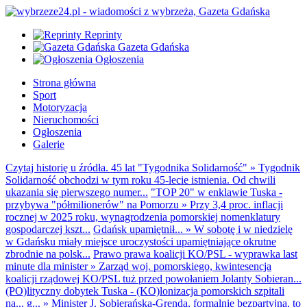
Reprinty
Gazeta Gdańska
Ogłoszenia
Strona główna
Sport
Motoryzacja
Nieruchomości
Ogłoszenia
Galerie
Czytaj historię u źródła. 45 lat "Tygodnika Solidarność"
»
Tygodnik
Solidarność obchodzi w tym roku 45-lecie istnienia. Od chwili
ukazania się pierwszego numer...
"TOP 20" w enklawie Tuska -
przybywa "półmilionerów" na Pomorzu
»
Przy 3,4 proc. inflacji
rocznej w 2025 roku, wynagrodzenia pomorskiej nomenklatury
gospodarczej kszt...
Gdańsk upamiętnił...
»
W sobotę i w niedzielę
w Gdańsku miały miejsce uroczystości upamiętniające okrutne
zbrodnie na polsk...
Prawo prawa koalicji KO/PSL - wyprawka last
minute dla minister
»
Zarząd woj. pomorskiego, kwintesencja
koalicji rządowej KO/PSL tuż przed powołaniem Jolanty Sobieran...
(PO)lityczny dobytek Tuska - (KO)lonizacja pomorskich szpitali
na... g...
»
Minister J. Sobierańska-Grenda, formalnie bezpartyjna, to