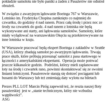
pokładzie samolotu nie było paniki a żaden z Pasażerów nie odniósł
obrażeń.
W związku z awaryjnym lądowanie Boeinga 767 w Warszawie,
Lotnisko im. Fryderyka Chopina zamknięto co najmniej do
czwartku, do godziny 4 nad ranem. Przez całą środę i przez noc ze
środy na czwartek do godz. 4 nad ranem z lotniska nie będą
wykonywane ani starty, ani lądowania samolotów. Samoloty, które
miały wylądować na warszawskim Okęciu są przekierowywane na
inne lotniska w kraju.
W Warszawie pracować będą ekspert Boeinga z zakładów w Seattle
(USA), którzy zbadają samolot po awaryjnym lądowaniu. Trwają
prace służb, które próbują przesunąć samolot z pasa startowego w
łączności z amerykańskimi ekspertami. Operacja może potrwać
jeszcze kilkanaście godzin. Podróżni, którzy mieli zaplanowane
loty na środę i czwartek rano, powinni skontaktować się ze swoimi
liniami lotniczymi. Pasażerowie starają się dotrzeć pociągami lub
busami do Warszawy lub też zmieniają daty wylotu na biletach
Prezes PLL LOT Marcin Piróg zapewnił też, że reszta naszej floty
pasażerskiej jest w „stanie technicznym, który nie wzbudza
wątpliwości”.
ASG