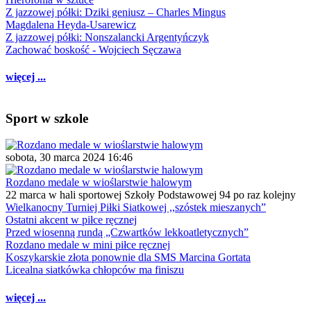
Z jazzowej półki: Dziki geniusz – Charles Mingus
Magdalena Heyda-Usarewicz
Z jazzowej półki: Nonszalancki Argentyńczyk
Zachować boskość - Wojciech Sęczawa
więcej ...
Sport w szkole
sobota, 30 marca 2024 16:46
Rozdano medale w wioślarstwie halowym
22 marca w hali sportowej Szkoły Podstawowej 94 po raz kolejny
Wielkanocny Turniej Piłki Siatkowej ,,szóstek mieszanych”
Ostatni akcent w piłce ręcznej
Przed wiosenną rundą „Czwartków lekkoatletycznych”
Rozdano medale w mini piłce ręcznej
Koszykarskie złota ponownie dla SMS Marcina Gortata
Licealna siatkówka chłopców ma finiszu
więcej ...