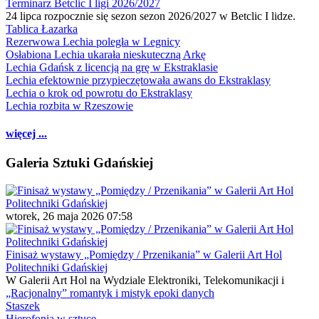
Terminarz Betclic I ligi 2026/2027
24 lipca rozpocznie się sezon sezon 2026/2027 w Betclic I lidze.
Tablica Łazarka
Rezerwowa Lechia poległa w Legnicy
Osłabiona Lechia ukarała nieskuteczną Arkę
Lechia Gdańsk z licencją na grę w Ekstraklasie
Lechia efektownie przypieczętowała awans do Ekstraklasy
Lechia o krok od powrotu do Ekstraklasy
Lechia rozbita w Rzeszowie
więcej ...
Galeria Sztuki Gdańskiej
wtorek, 26 maja 2026 07:58
Finisaż wystawy „Pomiędzy / Przenikania” w Galerii Art Hol
Politechniki Gdańskiej
W Galerii Art Hol na Wydziale Elektroniki, Telekomunikacji i
„Racjonalny” romantyk i mistyk epoki danych
Staszek
Hierofonia w sztuce