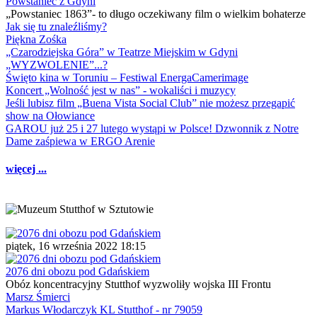
Powstaniec z Gdyni
„Powstaniec 1863”- to długo oczekiwany film o wielkim bohaterze
Jak się tu znaleźliśmy?
Piękna Zośka
„Czarodziejska Góra” w Teatrze Miejskim w Gdyni
„WYZWOLENIE”...?
Święto kina w Toruniu – Festiwal EnergaCamerimage
Koncert „Wolność jest w nas” - wokaliści i muzycy
Jeśli lubisz film „Buena Vista Social Club” nie możesz przegapić
show na Ołowiance
GAROU już 25 i 27 lutego wystąpi w Polsce! Dzwonnik z Notre
Dame zaśpiewa w ERGO Arenie
więcej ...
piątek, 16 września 2022 18:15
2076 dni obozu pod Gdańskiem
Obóz koncentracyjny Stutthof wyzwoliły wojska III Frontu
Marsz Śmierci
Markus Włodarczyk KL Stutthof - nr 79059