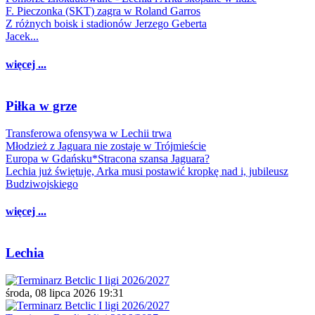
F. Pieczonka (SKT) zagra w Roland Garros
Z różnych boisk i stadionów Jerzego Geberta
Jacek...
więcej ...
Piłka w grze
Transferowa ofensywa w Lechii trwa
Młodzież z Jaguara nie zostaje w Trójmieście
Europa w Gdańsku*Stracona szansa Jaguara?
Lechia już świętuje, Arka musi postawić kropkę nad i, jubileusz
Budziwojskiego
więcej ...
Lechia
środa, 08 lipca 2026 19:31