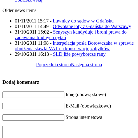
Older news items:
01/11/2011 15:17
-
Ławnicy do sądów w Gdańsku
01/11/2011 14:49
-
Odwołane loty z Gdańska do Warszawy
31/10/2011 15:02
-
Senyszyn kandyduje i broni prawa do
zadawania trudnych pytań
31/10/2011 11:08
-
Interpelacja posła Borowczaka w sprawie
obniżenia stawki VAT na konserwację zabytków
29/10/2011 16:13
-
SLD liże powyborcze rany
Poprzednia strona
Następna strona
Dodaj komentarz
Imię (obowiązkowe)
E-Mail (obowiązkowe)
Strona internetowa