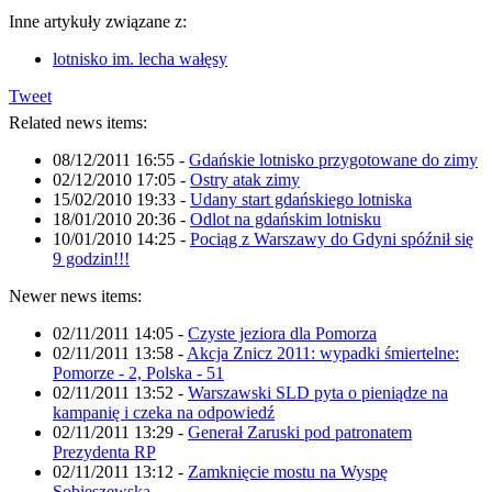
Inne artykuły związane z:
lotnisko im. lecha wałęsy
Tweet
Related news items:
08/12/2011 16:55
-
Gdańskie lotnisko przygotowane do zimy
02/12/2010 17:05
-
Ostry atak zimy
15/02/2010 19:33
-
Udany start gdańskiego lotniska
18/01/2010 20:36
-
Odlot na gdańskim lotnisku
10/01/2010 14:25
-
Pociąg z Warszawy do Gdyni spóźnił się
9 godzin!!!
Newer news items:
02/11/2011 14:05
-
Czyste jeziora dla Pomorza
02/11/2011 13:58
-
Akcja Znicz 2011: wypadki śmiertelne:
Pomorze - 2, Polska - 51
02/11/2011 13:52
-
Warszawski SLD pyta o pieniądze na
kampanię i czeka na odpowiedź
02/11/2011 13:29
-
Generał Zaruski pod patronatem
Prezydenta RP
02/11/2011 13:12
-
Zamknięcie mostu na Wyspę
Sobieszewską