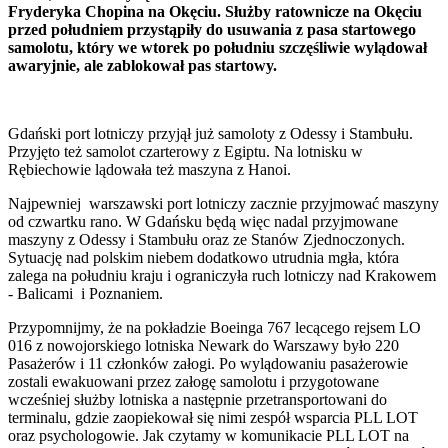
Fryderyka Chopina na Okęciu. Służby ratownicze na Okęciu
przed południem przystąpiły do usuwania z pasa startowego
samolotu, który we wtorek po południu szczęśliwie wylądował
awaryjnie, ale zablokował pas startowy.
Gdański port lotniczy przyjął już samoloty z Odessy i Stambułu.
Przyjęto też samolot czarterowy z Egiptu. Na lotnisku w
Rębiechowie lądowała też maszyna z Hanoi.
Najpewniej warszawski port lotniczy zacznie przyjmować maszyny
od czwartku rano. W Gdańsku będą więc nadal przyjmowane
maszyny z Odessy i Stambułu oraz ze Stanów Zjednoczonych.
Sytuację nad polskim niebem dodatkowo utrudnia mgła, która
zalega na południu kraju i ograniczyła ruch lotniczy nad Krakowem
- Balicami i Poznaniem.
Przypomnijmy, że na pokładzie Boeinga 767 lecącego rejsem LO
016 z nowojorskiego lotniska Newark do Warszawy było 220
Pasażerów i 11 członków załogi. Po wylądowaniu pasażerowie
zostali ewakuowani przez załogę samolotu i przygotowane
wcześniej służby lotniska a następnie przetransportowani do
terminalu, gdzie zaopiekował się nimi zespół wsparcia PLL LOT
oraz psychologowie. Jak czytamy w komunikacie PLL LOT na