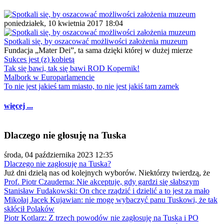
poniedziałek, 10 kwietnia 2017 18:04
Spotkali się, by oszacować możliwości założenia muzeum
Fundacja „Mater Dei”, ta sama dzięki której w dużej mierze
Sukces jest (z) kobietą
Tak się bawi, tak się bawi ROD Kopernik!
Malbork w Europarlamencie
To nie jest jakieś tam miasto, to nie jest jakiś tam zamek
więcej ...
Dlaczego nie głosuję na Tuska
środa, 04 października 2023 12:35
Dlaczego nie zagłosuję na Tuska?
Już dni dzielą nas od kolejnych wyborów. Niektórzy twierdzą, że
Prof. Piotr Czauderna: Nie akceptuję, gdy gardzi się słabszym
Stanisław Fudakowski: On chce rządzić i dzielić a to jest za mało
Mikołaj Jacek Kujawian: nie mogę wybaczyć panu Tuskowi, że tak
skłócił Polaków
Piotr Kotlarz: Z trzech powodów nie zagłosuję na Tuska i PO