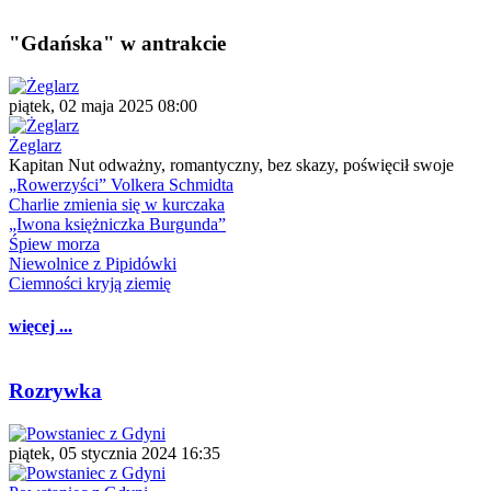
"Gdańska" w antrakcie
piątek, 02 maja 2025 08:00
Żeglarz
Kapitan Nut odważny, romantyczny, bez skazy, poświęcił swoje
„Rowerzyści” Volkera Schmidta
Charlie zmienia się w kurczaka
„Iwona księżniczka Burgunda”
Śpiew morza
Niewolnice z Pipidówki
Ciemności kryją ziemię
więcej ...
Rozrywka
piątek, 05 stycznia 2024 16:35